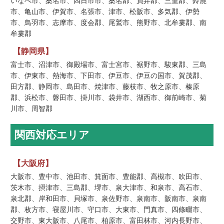
いなべ市、桑名市、四日市市、桑名郡、員弁郡、三重郡、鈴鹿
市、亀山市、伊賀市、名張市、津市、松阪市、多気郡、伊勢
市、鳥羽市、志摩市、度会郡、尾鷲市、熊野市、北牟婁郡、南
牟婁郡
【静岡県】
富士市、沼津市、御殿場市、富士宮市、裾野市、駿東郡、三島
市、伊東市、熱海市、下田市、伊豆市、伊豆の国市、賀茂郡、
田方郡、静岡市、島田市、焼津市、藤枝市、牧之原市、榛原
郡、浜松市、磐田市、掛川市、袋井市、湖西市、御前崎市、菊
川市、周智郡
関西対応エリア
【大阪府】
大阪市、豊中市、池田市、箕面市、豊能郡、高槻市、吹田市、
茨木市、摂津市、三島郡、堺市、泉大津市、和泉市、高石市、
泉北郡、岸和田市、貝塚市、泉佐野市、泉南市、阪南市、泉南
郡、枚方市、寝屋川市、守口市、大東市、門真市、四條畷市、
交野市、東大阪市、八尾市、柏原市、富田林市、河内長野市、