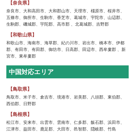
【奈良県】
奈良市、大和高田市、大和郡山市、天理市、橿原市、桜井市、
五條市、御所市、生駒市、香芝市、葛城市、宇陀市、山辺郡、
生駒郡、磯城郡、宇陀郡、高市郡 、北葛城郡、吉野郡
【和歌山県】
和歌山市、海南市、海草郡、紀の川市、岩出市、橋本市、伊都
郡、有田市、有田郡、御坊市、日高郡、田辺市、西牟婁郡 、新
宮市、東牟婁郡
中国対応エリア
【鳥取県】
鳥取市、米子市、倉吉市、境港市、岩美郡、八頭郡、東伯郡、
西伯郡、日野郡
【島根県】
松江市、安来市、出雲市、雲南市、仁多郡、飯石郡、浜田市、
江津市、益田市、鹿足郡、大田市、邑智郡、隠岐郡、竹島