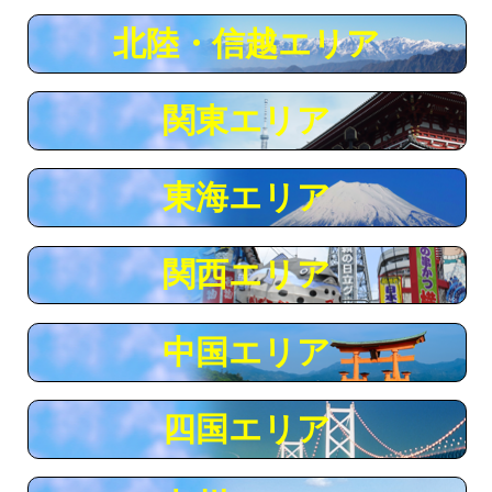
北陸・信越エリア
関東エリア
東海エリア
関西エリア
中国エリア
四国エリア