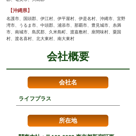
【沖縄県】
名護市、国頭郡、伊江村、伊平屋村、伊是名村、沖縄市、宜野
湾市、うるま市、中頭郡、浦添市、那覇市、豊見城市、糸満
市、南城市、島尻郡、久米島町、渡嘉敷村、座間味村、粟国
村、渡名喜村、北大東村、南大東村
会社概要
会社名
ライフプラス
所在地