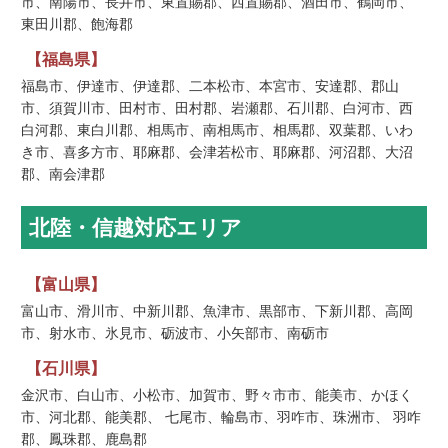
市、南陽市、長井市、東置賜郡、西置賜郡、酒田市、鶴岡市、
東田川郡、飽海郡
【福島県】
福島市、伊達市、伊達郡、二本松市、本宮市、安達郡、郡山
市、須賀川市、田村市、田村郡、岩瀬郡、石川郡、白河市、西
白河郡、東白川郡、相馬市、南相馬市、相馬郡、双葉郡、いわ
き市、喜多方市、耶麻郡、会津若松市、耶麻郡、河沼郡、大沼
郡、南会津郡
北陸・信越対応エリア
【富山県】
富山市、滑川市、中新川郡、魚津市、黒部市、下新川郡、高岡
市、射水市、氷見市、砺波市、小矢部市、南砺市
【石川県】
金沢市、白山市、小松市、加賀市、野々市市、能美市、かほく
市、河北郡、能美郡、 七尾市、輪島市、羽咋市、珠洲市、 羽咋
郡、鳳珠郡、鹿島郡