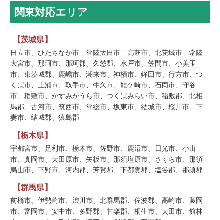
関東対応エリア
【茨城県】
日立市、ひたちなか市、常陸太田市、高萩市、北茨城市、常陸
大宮市、那珂市、那珂郡、久慈郡、水戸市、笠間市、小美玉
市、東茨城郡、鹿嶋市、潮来市、神栖市、鉾田市、行方市、つ
くば市、土浦市、取手市、牛久市、龍ケ崎市、石岡市、守谷
市、稲敷市、かすみがうら市、つくばみらい市、稲敷郡、北相
馬郡、古河市、筑西市、常総市、坂東市、結城市、桜川市、下
妻市、結城郡、猿島郡
【栃木県】
宇都宮市、足利市、栃木市、佐野市、鹿沼市、日光市、小山
市、真岡市、大田原市、矢板市、那須塩原市、さくら市、那須
烏山市、下野市、河内郡、芳賀郡、下都賀郡、塩谷郡、那須郡
【群馬県】
前橋市、伊勢崎市、渋川市、北群馬郡、佐波郡、高崎市、藤岡
市、富岡市、安中市、多野郡、甘楽郡、桐生市、太田市、館林