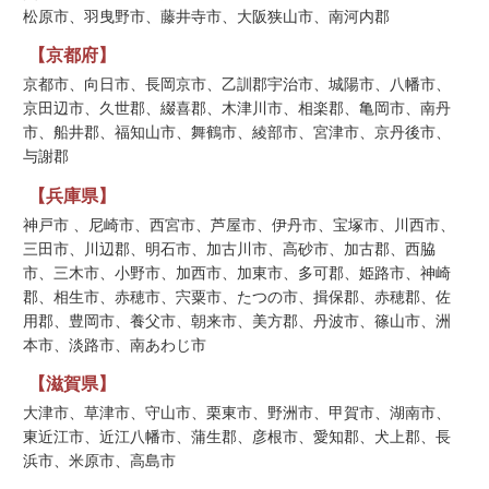
松原市、羽曳野市、藤井寺市、大阪狭山市、南河内郡
【京都府】
京都市、向日市、長岡京市、乙訓郡宇治市、城陽市、八幡市、
京田辺市、久世郡、綴喜郡、木津川市、相楽郡、亀岡市、南丹
市、船井郡、福知山市、舞鶴市、綾部市、宮津市、京丹後市、
与謝郡
【兵庫県】
神戸市 、尼崎市、西宮市、芦屋市、伊丹市、宝塚市、川西市、
三田市、川辺郡、明石市、加古川市、高砂市、加古郡、西脇
市、三木市、小野市、加西市、加東市、多可郡、姫路市、神崎
郡、相生市、赤穂市、宍粟市、たつの市、揖保郡、赤穂郡、佐
用郡、豊岡市、養父市、朝来市、美方郡、丹波市、篠山市、洲
本市、淡路市、南あわじ市
【滋賀県】
大津市、草津市、守山市、栗東市、野洲市、甲賀市、湖南市、
東近江市、近江八幡市、蒲生郡、彦根市、愛知郡、犬上郡、長
浜市、米原市、高島市