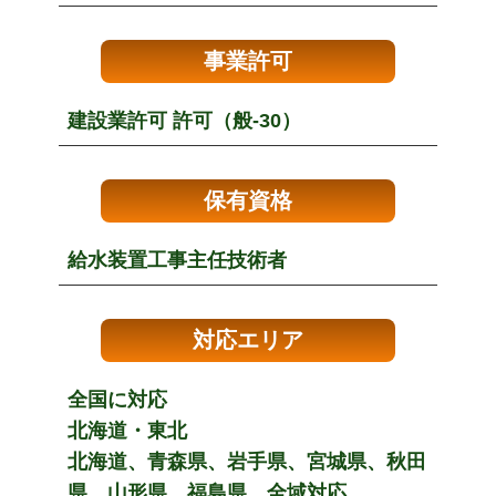
事業許可
建設業許可 許可（般-30）
保有資格
給水装置工事主任技術者
対応エリア
全国に対応
北海道・東北
北海道、青森県、岩手県、宮城県、秋田
県、山形県、福島県、全域対応