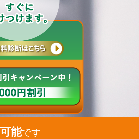
可能
です