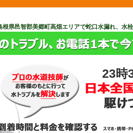
島根県邑智郡美郷町高畑エリアで蛇口水漏れ、水
23時