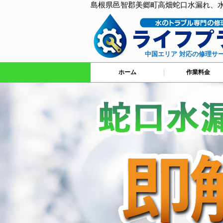
島根県邑智郡美郷町高畑蛇口水漏れ、
中国エリア 対応の修理サ
ホーム
作業料金