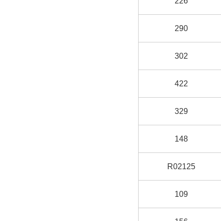
226
290
302
422
329
148
R02125
109