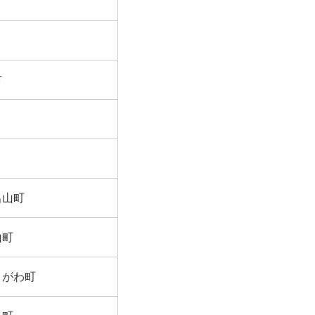
市
呂山町
山町
きがわ町