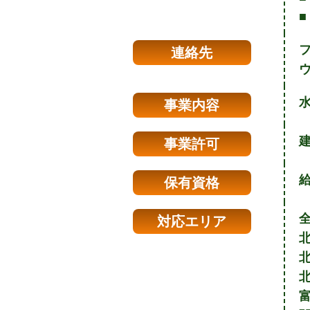
■
連絡先
事業内容
建
事業許可
保有資格
対応エリア