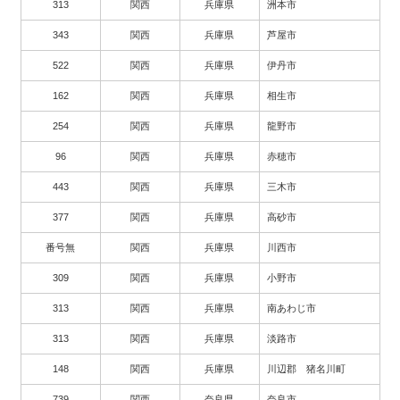
313
関西
兵庫県
洲本市
343
関西
兵庫県
芦屋市
522
関西
兵庫県
伊丹市
162
関西
兵庫県
相生市
254
関西
兵庫県
龍野市
96
関西
兵庫県
赤穂市
443
関西
兵庫県
三木市
377
関西
兵庫県
高砂市
番号無
関西
兵庫県
川西市
309
関西
兵庫県
小野市
313
関西
兵庫県
南あわじ市
313
関西
兵庫県
淡路市
148
関西
兵庫県
川辺郡 猪名川町
739
関西
奈良県
奈良市