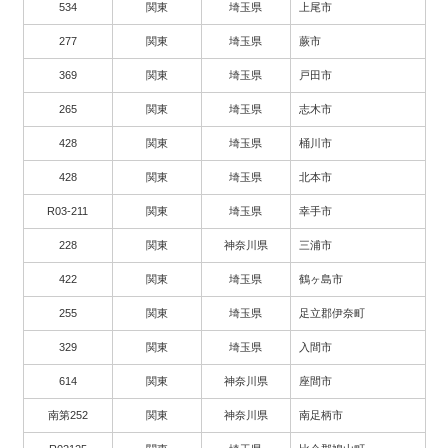
534
関東
埼玉県
上尾市
277
関東
埼玉県
蕨市
369
関東
埼玉県
戸田市
265
関東
埼玉県
志木市
428
関東
埼玉県
桶川市
428
関東
埼玉県
北本市
R03-211
関東
埼玉県
幸手市
228
関東
神奈川県
三浦市
422
関東
埼玉県
鶴ヶ島市
255
関東
埼玉県
足立郡伊奈町
329
関東
埼玉県
入間市
614
関東
神奈川県
座間市
南第252
関東
神奈川県
南足柄市