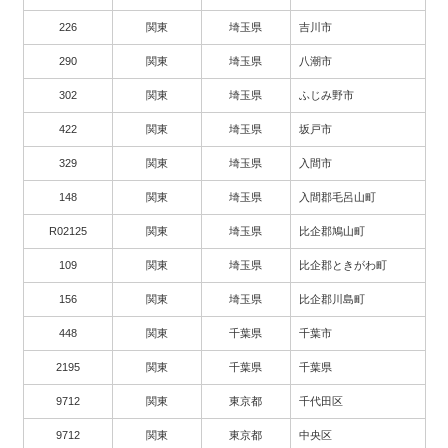
226
関東
埼玉県
吉川市
290
関東
埼玉県
八潮市
302
関東
埼玉県
ふじみ野市
422
関東
埼玉県
坂戸市
329
関東
埼玉県
入間市
148
関東
埼玉県
入間郡毛呂山町
R02125
関東
埼玉県
比企郡鳩山町
109
関東
埼玉県
比企郡ときがわ町
156
関東
埼玉県
比企郡川島町
448
関東
千葉県
千葉市
2195
関東
千葉県
千葉県
9712
関東
東京都
千代田区
9712
関東
東京都
中央区