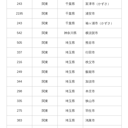
243
関東
千葉県
富津市（かずさ）
2195
関東
千葉県
浦安市
243
関東
千葉県
袖ヶ浦市（かずさ）
542
関東
神奈川県
横須賀市
505
関東
埼玉県
熊谷市
337
関東
埼玉県
行田市
216
関東
埼玉県
秩父市
249
関東
埼玉県
飯能市
344
関東
埼玉県
加須市
298
関東
埼玉県
本庄市
335
関東
埼玉県
狭山市
275
関東
埼玉県
羽生市
383
関東
埼玉県
鴻巣市