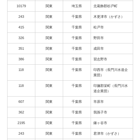
10179
関東
埼玉県
北葛飾郡杉戸町
243
関東
千葉県
木更津市（かずさ）
415
関東
千葉県
松戸市
326
関東
千葉県
野田市
351
関東
千葉県
成田市
386
関東
千葉県
習志野市
118
関東
千葉県
印西市（長門川水道企
業団）
118
関東
千葉県
印旛郡栄町（長門川水
道企業団）
607
関東
千葉県
市原市
362
関東
千葉県
我孫子市
2195
関東
千葉県
鎌ヶ谷市
243
関東
千葉県
君津市（かずさ）