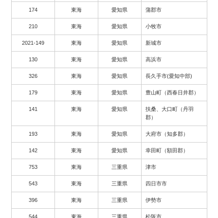
174
東海
愛知県
蒲郡市
210
東海
愛知県
小牧市
2021-149
東海
愛知県
新城市
130
東海
愛知県
高浜市
326
東海
愛知県
長久手市(愛知中部)
179
東海
愛知県
豊山町（西春日井郡）
141
東海
愛知県
扶桑、大口町（丹羽
郡）
193
東海
愛知県
大府市（知多郡）
142
東海
愛知県
幸田町（額田郡）
753
東海
三重県
津市
543
東海
三重県
四日市市
396
東海
三重県
伊勢市
544
東海
三重県
松阪市