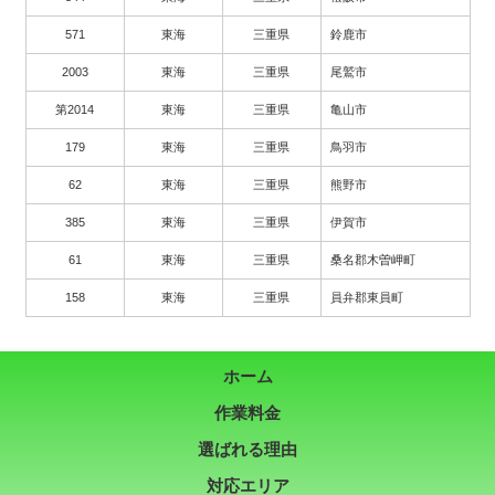
571
東海
三重県
鈴鹿市
2003
東海
三重県
尾鷲市
第2014
東海
三重県
亀山市
179
東海
三重県
鳥羽市
62
東海
三重県
熊野市
385
東海
三重県
伊賀市
61
東海
三重県
桑名郡木曽岬町
158
東海
三重県
員弁郡東員町
ホーム
作業料金
選ばれる理由
対応エリア