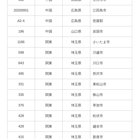
20200001
中国
広島県
江田島市
A2-4
中国
広島県
世羅郡
196
中国
山口県
岩国市
1186
関東
埼玉県
さいたま市
598
関東
埼玉県
川越市
843
関東
埼玉県
川口市
495
関東
埼玉県
所沢市
331
関東
埼玉県
東松山市
335
関東
埼玉県
狭山市
376
関東
埼玉県
草加市
428
関東
埼玉県
松伏市
428
関東
埼玉県
越谷市
415
関東
埼玉県
新座市