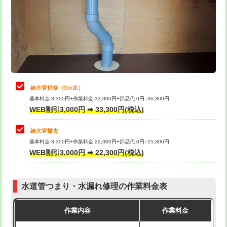
排水管工事（土の掘削・埋め戻し作
11,000円~
桝清掃
8,800円
業）
止水・漏水調査・防水処理・清掃・修
11,000円
排水管工事（排水管工事/3ｍまで）
55,000円
理・調整・分解・加工など（軽作業）
排水管工事（追加 排水管工事/3ｍ超
+11,000円
止水・漏水調査・防水処理・清掃・修
22,000円
え）
理・調整・分解・加工など（中作業）
給水管補修（3ｍ迄）
マス交換（土の掘削・埋め戻し作業）
11,000円~
基本料金 3,300円+作業料金 33,000円+部品代 0円=36,300円
止水・漏水調査・防水処理・清掃・修
33,000円
WEB割引3,000円 ➡ 33,300円(税込)
理・調整・分解・加工など（重作業）
マス交換（深さ50㎝未満）
55,000円
給水管撤去
その他部品の脱着
8,800円～
マス交換（深さ50㎝以上）
66,000円
基本料金 3,300円+作業料金 22,000円+部品代 0円=25,300円
WEB割引3,000円 ➡ 22,300円(税込)
交換・取付（タンク）
22,000円+材料費
コンクリート斫り（厚さ10㎝まで）
27,500円
交換・取付(単水栓（壁付・デッキ
13,200円+材料費
コンクリート斫り（厚さ10㎝超え）
38,500円
式）)
水道管つまり・水漏れ修理の作業料金表
モルタル補修（厚さ10㎝まで）
27,500円
交換・取付(混合水栓（壁付・デッキ
16,500円+材料費
作業内容
作業料金
式・ワンホール）)
モルタル補修（厚さ10㎝超え）
38,500円