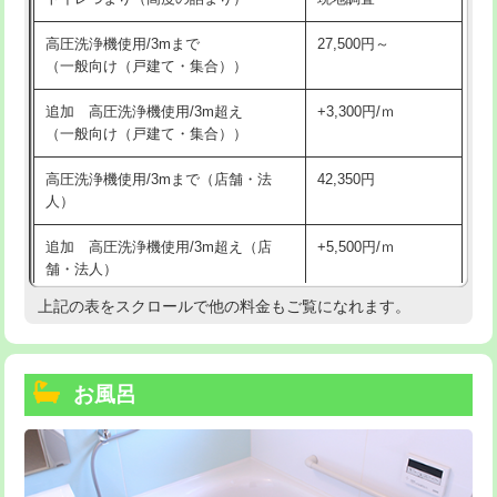
高圧洗浄機使用/3mまで
27,500円～
（一般向け（戸建て・集合））
追加 高圧洗浄機使用/3m超え
+3,300円/ｍ
（一般向け（戸建て・集合））
高圧洗浄機使用/3mまで（店舗・法
42,350円
人）
追加 高圧洗浄機使用/3m超え（店
+5,500円/ｍ
舗・法人）
上記の表をスクロールで他の料金もご覧になれます。
高度高圧洗浄換
現地調査
トーラー作業
16,500円
お風呂
トーラー機使用/3mまで
33,000円
追加トーラー機使用/3m超え
+3,300円
カメラ調査
33,000円