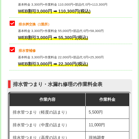
基本料金 3,300円+作業料金 110,000円+部品代 0円=113,300円
WEB割引3,000円 ➡ 110,300円(税込)
交換・取付（タンク）
22,000円+材料費
マス交換（深さ50㎝以上）
66,000円
交換・取付(単水栓（壁付・デッキ
13,200円+材料費
コンクリート斫り（厚さ10㎝まで）
27,500円
排水桝交換（1箇所）
式）)
基本料金 3,300円+作業料金 55,000円+部品代 0円=58,300円
コンクリート斫り（厚さ10㎝超え）
38,500円
WEB割引3,000円 ➡ 55,300円(税込)
交換・取付(混合水栓（壁付・デッキ
16,500円+材料費
式・ワンホール）)
モルタル補修（厚さ10㎝まで）
27,500円
排水管補修
基本料金 3,300円+作業料金 22,000円+部品代 0円=25,300円
交換・取付(排水栓・排水トラップ
22,000円+材料費
モルタル補修（厚さ10㎝超え）
38,500円
WEB割引3,000円 ➡ 22,300円(税込)
（P/S/ポップアップ））
台所シンク・作業台設置
現場見積
交換・取付（その他部品）
11,000円+材料費
排水管つまり・水漏れ修理の作業料金表
追加人工
16,500円
持込商品取付（単水栓）
13,200円
作業内容
作業料金
廃棄・処分
現場見積
持込商品取付（混合水栓）
16,500円
排水管つまり（軽度の詰まり）
5,500円
※給水管工事は20mmまでの価格です。
持込商品取付（浄水器・分岐水栓）
16,500円
排水管つまり（中度の詰まり）
11,000円
給水管工事※（ホール加工)
16,500円
排水管つまり（高度の詰まり）
現地調査