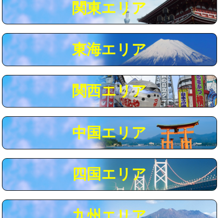
関東エリア
マス交換（深さ50㎝以上）
66,000円
コンクリート斫り（厚さ10㎝まで）
27,500円
東海エリア
コンクリート斫り（厚さ10㎝超え）
38,500円
モルタル補修（厚さ10㎝まで）
27,500円
モルタル補修（厚さ10㎝超え）
38,500円
関西エリア
追加人工
16,500円
廃棄・処分
現場見積
中国エリア
※給水管工事は20mmまでの価格です。
四国エリア
九州エリア