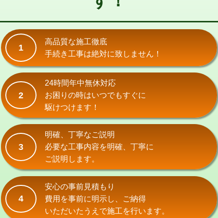
す！
式）)
交換・取付(混合水栓（壁付・デッキ
16,500円+材料費
式・ワンホール）)
高品質な施工徹底
1
手続き工事は絶対に致しません！
交換・取付(排水栓・排水トラップ
22,000円+材料費
（P/S/ポップアップ））
24時間年中無休対応
交換・取付（その他部品）
11,000円+材料費
2
お困りの時はいつでもすぐに
持込商品取付（単水栓）
13,200円
駆けつけます！
持込商品取付（混合水栓）
16,500円
明確、丁寧なご説明
持込商品取付（浄水器・分岐水栓）
16,500円
3
必要な工事内容を明確、丁寧に
ご説明します。
給水管工事※（ホール加工)
16,500円
給水管工事※（バンド止め)
3,300円
安心の事前見積もり
4
費用を事前に明示し、ご納得
給水管工事※（支持金具設置)
5,500円
いただいたうえで施工を行います。