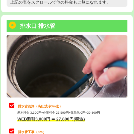
上記の表をスクロールで他の料金もご覧になれます。
高度高圧洗浄換
現地調査
用/3ｍまで)
トーラー作業
16,500円
給水管工事※（塩ビ管（VP・HI）使
+8,800円
用（追加）/3ｍ超え)
排水口 排水管
トーラー機使用/3mまで
33,000円
給水管工事※（ライニング鋼管・銅
44,000円
追加トーラー機使用/3m超え
+3,300円
管・ポリ管・HT管使用/3ｍまで)
カメラ調査
33,000円
給水管工事※（ライニング鋼管・銅
+8,800円
管・ポリ管・HT管使用/3ｍ超え)
桝清掃
8,800円
排水管工事（土の掘削・埋め戻し作
11,000円~
止水・漏水調査・防水処理・清掃・修
11,000円
業）
理・調整・分解・加工など（軽作業）
排水管工事（排水管工事/3ｍまで）
55,000円
止水・漏水調査・防水処理・清掃・修
22,000円
理・調整・分解・加工など（中作業）
排水管工事（追加 排水管工事/3ｍ超
+11,000円
排水管洗浄（高圧洗浄3ｍ迄）
え）
基本料金 3,300円+作業料金 27,500円+部品代 0円=30,800円
止水・漏水調査・防水処理・清掃・修
33,000円
WEB割引3,000円 ➡ 27,800円(税込)
理・調整・分解・加工など（重作業）
マス交換（土の掘削・埋め戻し作業）
11,000円~
排水管工事（8ｍ）
その他部品の脱着
8,800円～
マス交換（深さ50㎝未満）
55,000円