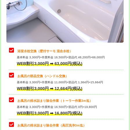
桝清掃
8,800円
止水・漏水調査・防水処理・清掃・修
11,000円
理・調整・分解・加工など（軽作業）
止水・漏水調査・防水処理・清掃・修
22,000円
理・調整・分解・加工など（中作業）
浴室水栓交換（壁付サーモ 混合水栓）
基本料金 3,300円+作業料金 16,500円+部品代 46,200円=66,000円
止水・漏水調査・防水処理・清掃・修
33,000円
WEB割引3,000円 ➡ 63,000円(税込)
理・調整・分解・加工など（重作業）
お風呂の部品交換（ハンドル交換）
トイレタンク脱着
16,500円
基本料金 3,300円+作業料金 11,000円+部品代 1,364円=15,664円
WEB割引3,000円 ➡ 12,664円(税込)
トイレ便器脱着
16,500円
タンクレストイレ脱着
33,000円
お風呂の排水詰まり除去作業（トーラー作業3ｍ迄）
基本料金 3,300円+作業料金 16,500円+部品代 0円=19,800円
小便器トイレ脱着
現地見積
WEB割引3,000円 ➡ 16,800円(税込)
その他部品の脱着
8,800円～
お風呂の排水詰まり除去作業（高圧洗浄3ｍ迄）