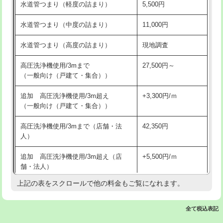
水道管つまり（軽度の詰まり）
5,500円
交換・取付(排水栓・排水トラップ
22,000円+材料費
洗面台設置
38,500円
（P/S/ポップアップ））
水道管つまり（中度の詰まり）
11,000円
化粧台設置
22,000円
交換・取付（その他部品）
11,000円+材料費
水道管つまり（高度の詰まり）
現地調査
追加人工
16,500円
持込商品取付（単水栓）
13,200円
高圧洗浄機使用/3mまで
27,500円～
廃棄・処分
現場見積
（一般向け（戸建て・集合））
持込商品取付（混合水栓）
16,500円
※給水管工事は20mmまでの価格です。
追加 高圧洗浄機使用/3m超え
+3,300円/ｍ
持込商品取付（浄水器・分岐水栓）
16,500円
（一般向け（戸建て・集合））
排水管工事（土の掘削・埋め戻し作
11,000円~
高圧洗浄機使用/3mまで（店舗・法
42,350円
業）
人）
排水管工事（排水管工事/3ｍまで）
55,000円
追加 高圧洗浄機使用/3m超え（店
+5,500円/ｍ
舗・法人）
排水管工事（追加 排水管工事/3ｍ超
+11,000円
え）
上記の表をスクロールで他の料金もご覧になれます。
高度高圧洗浄換
現地調査
マス交換（土の掘削・埋め戻し作業）
11,000円~
トーラー作業
16,500円
全て税込表記
マス交換（深さ50㎝未満）
55,000円