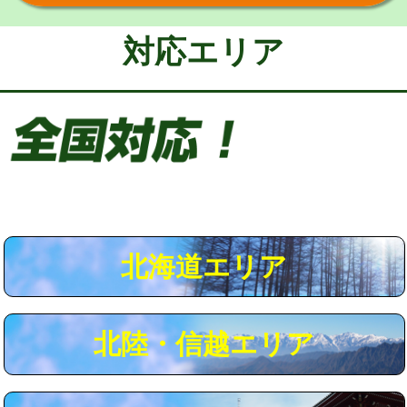
給水管工事※（保温材使用（バンド止
5,500円
め込み）)
対応エリア
給水管工事※（土の掘削・埋め戻し作
11,000円
業)
給水管工事※（塩ビ管（VP・HI）使
33,000円
用/3ｍまで)
給水管工事※（塩ビ管（VP・HI）使
+8,800円
用（追加）/3ｍ超え)
給水管工事※（ライニング鋼管・銅
44,000円
管・ポリ管・HT管使用/3ｍまで)
北海道エリア
給水管工事※（ライニング鋼管・銅
+8,800円
管・ポリ管・HT管使用/3ｍ超え)
北陸・信越エリア
マス交換（土の掘削・埋め戻し作業）
11,000円~
マス交換（深さ50㎝未満）
55,000円