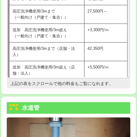
給水管工事※（バンド止め)
3,300円
高圧洗浄機使用/3mまで
27,500円～
（一般向け（戸建て・集合））
給水管工事※（支持金具設置)
5,500円
追加 高圧洗浄機使用/3m超え
+3,300円/ｍ
給水管工事※（保温材使用（バンド止
5,500円
（一般向け（戸建て・集合））
め込み）)
高圧洗浄機使用/3mまで（店舗・法
42,350円
給水管工事※（土の掘削・埋め戻し作
11,000円
人）
業)
追加 高圧洗浄機使用/3m超え（店
+5,500円/ｍ
給水管工事※（塩ビ管（VP・HI）使
33,000円
舗・法人）
用/3ｍまで)
上記の表をスクロールで他の料金もご覧になれます。
高度高圧洗浄換
現地調査
給水管工事※（塩ビ管（VP・HI）使
+8,800円
用（追加）/3ｍ超え)
トーラー作業
16,500円
給水管工事※（ライニング鋼管・銅
44,000円
水道管
トーラー機使用/3mまで
33,000円
管・ポリ管・HT管使用/3ｍまで)
追加トーラー機使用/3m超え
+3,300円
給水管工事※（ライニング鋼管・銅
+8,800円
管・ポリ管・HT管使用/3ｍ超え)
カメラ調査
33,000円