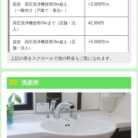
追加 高圧洗浄機使用/3m超え
+3,300円/ｍ
持込商品取付（混合水栓）
16,500円
マス交換（深さ50㎝以上）
66,000円
（一般向け（戸建て・集合））
持込商品取付（浄水器・分岐水栓）
16,500円
コンクリート斫り（厚さ10㎝まで）
27,500円
高圧洗浄機使用/3mまで（店舗・法
42,350円
人）
給水管工事※（ホール加工)
16,500円
コンクリート斫り（厚さ10㎝超え）
38,500円
追加 高圧洗浄機使用/3m超え（店
+5,500円/ｍ
給水管工事※（バンド止め)
3,300円
モルタル補修（厚さ10㎝まで）
27,500円
舗・法人）
給水管工事※（支持金具設置)
5,500円
モルタル補修（厚さ10㎝超え）
38,500円
上記の表をスクロールで他の料金もご覧になれます。
高度高圧洗浄換
現地調査
給水管工事※（保温材使用（バンド止
5,500円
洗面台設置
38,500円
トーラー作業
16,500円
め込み）)
洗面所
追加人工
16,500円
トーラー機使用/3mまで
33,000円
給水管工事※（土の掘削・埋め戻し作
11,000円
業)
廃棄・処分
現場見積
追加トーラー機使用/3m超え
+3,300円
給水管工事※（塩ビ管（VP・HI）使
33,000円
※給水管工事は20mmまでの価格です。
カメラ調査
33,000円
用/3ｍまで)
桝清掃
8,800円
給水管工事※（塩ビ管（VP・HI）使
+8,800円
用（追加）/3ｍ超え)
止水・漏水調査・防水処理・清掃・修
11,000円