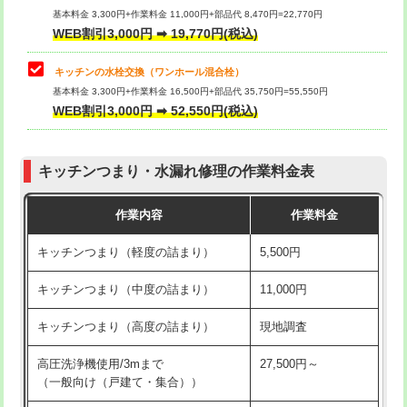
用/3ｍまで)
基本料金 3,300円+作業料金 11,000円+部品代 8,470円=22,770円
止水・漏水調査・防水処理・清掃・修
33,000円
WEB割引3,000円 ➡ 19,770円(税込)
理・調整・分解・加工など（重作業）
給水管工事※（塩ビ管（VP・HI）使
+8,800円
用（追加）/3ｍ超え)
キッチンの水栓交換（ワンホール混合栓）
お風呂タンク脱着
16,500円
基本料金 3,300円+作業料金 16,500円+部品代 35,750円=55,550円
給水管工事※（ライニング鋼管・銅
44,000円
WEB割引3,000円 ➡ 52,550円(税込)
その他部品の脱着
8,800円～
管・ポリ管・HT管使用/3ｍまで)
交換・取付（タンク）
22,000円+材料費
給水管工事※（ライニング鋼管・銅
+8,800円
管・ポリ管・HT管使用/3ｍ超え)
キッチンつまり・水漏れ修理の作業料金表
交換・取付(単水栓（壁付・デッキ
13,200円+材料費
式）)
排水管工事（土の掘削・埋め戻し作
11,000円~
作業内容
作業料金
業）
交換・取付(混合水栓（壁付・デッキ
16,500円+材料費
キッチンつまり（軽度の詰まり）
5,500円
式・ワンホール）)
排水管工事（排水管工事/3ｍまで）
55,000円
キッチンつまり（中度の詰まり）
11,000円
交換・取付(排水栓・排水トラップ
22,000円+材料費
排水管工事（追加 排水管工事/3ｍ超
+11,000円
（P/S/ポップアップ））
え）
キッチンつまり（高度の詰まり）
現地調査
交換・取付（その他部品）
11,000円+材料費
マス交換（土の掘削・埋め戻し作業）
11,000円~
高圧洗浄機使用/3mまで
27,500円～
（一般向け（戸建て・集合））
持込商品取付（単水栓）
13,200円
マス交換（深さ50㎝未満）
55,000円