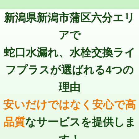
トーラー機使用/3mまで
33,000円
マス交換（深さ50㎝以上）
66,000円
新潟県新潟市蒲区六分エリ
追加トーラー機使用/3m超え
+3,300円
コンクリート斫り（厚さ10㎝まで）
27,500円
カメラ調査
33,000円
アで
コンクリート斫り（厚さ10㎝超え）
38,500円
桝清掃
8,800円
蛇口水漏れ、水栓交換ライ
モルタル補修（厚さ10㎝まで）
27,500円
止水・漏水調査・防水処理・清掃・修
11,000円
理・調整・分解・加工など（軽作業）
モルタル補修（厚さ10㎝超え）
38,500円
フプラスが選ばれる4つの
止水・漏水調査・防水処理・清掃・修
22,000円
追加人工
16,500円
理・調整・分解・加工など（中作業）
理由
廃棄・処分
現場見積
止水・漏水調査・防水処理・清掃・修
33,000円
理・調整・分解・加工など（重作業）
安いだけではなく安心で高
その他部品の脱着
8,800円～
品質
なサービスを提供しま
交換・取付（タンク）
22,000円+材料費
交換・取付(単水栓（壁付・デッキ
13,200円+材料費