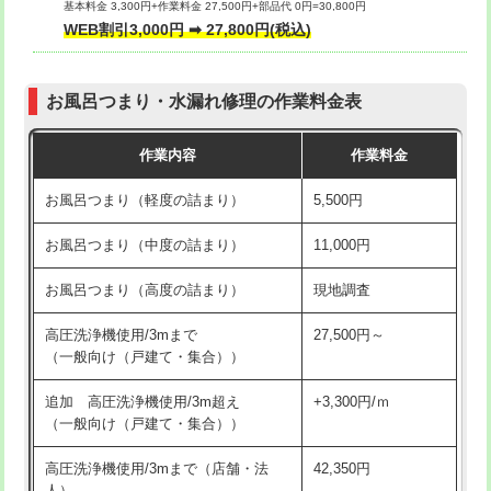
基本料金 3,300円+作業料金 27,500円+部品代 0円=30,800円
交換・取付（タンク）
22,000円+材料費
WEB割引3,000円 ➡ 27,800円(税込)
交換・取付（便器）
22,000円+材料費
お風呂つまり・水漏れ修理の作業料金表
交換・取付（普通便座）
11,000円+材料費
作業内容
作業料金
交換・取付（温水洗浄便座）
16,500円+材料費
お風呂つまり（軽度の詰まり）
5,500円
交換・取付(単水栓（壁付・デッキ
13,200円+材料費
式）)
お風呂つまり（中度の詰まり）
11,000円
交換・取付(混合水栓（壁付・デッキ
16,500円+材料費
お風呂つまり（高度の詰まり）
現地調査
式・ワンホール）)
高圧洗浄機使用/3mまで
27,500円～
交換・取付(排水栓・排水トラップ
22,000円+材料費
（一般向け（戸建て・集合））
（P/S/ポップアップ））
追加 高圧洗浄機使用/3m超え
+3,300円/ｍ
交換・取付（その他部品）
11,000円+材料費
（一般向け（戸建て・集合））
持込商品取付（単水栓）
13,200円
高圧洗浄機使用/3mまで（店舗・法
42,350円
人）