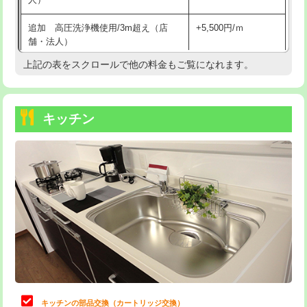
持込商品取付（混合水栓）
16,500円
追加 高圧洗浄機使用/3m超え（店
+5,500円/ｍ
持込商品取付（浄水器・分岐水栓）
16,500円
舗・法人）
持込商品取付（温水洗浄便座）
22,000円
上記の表をスクロールで他の料金もご覧になれます。
高度高圧洗浄換
現地調査
持込商品取付（普通便座⇔温水洗浄便
22,000円
トーラー作業
16,500円
座）
キッチン
トーラー機使用/3mまで
33,000円
給水管工事※（ホール加工)
16,500円
追加トーラー機使用/3m超え
+3,300円
給水管工事※（バンド止め)
3,300円
カメラ調査
33,000円
給水管工事※（支持金具設置)
5,500円
桝清掃
8,800円
給水管工事※（保温材使用（バンド止
5,500円
め込み）)
止水・漏水調査・防水処理・清掃・修
11,000円
理・調整・分解・加工など（軽作業）
給水管工事※（土の掘削・埋め戻し作
11,000円
業)
止水・漏水調査・防水処理・清掃・修
22,000円
理・調整・分解・加工など（中作業）
給水管工事※（塩ビ管（VP・HI）使
33,000円
キッチンの部品交換（カートリッジ交換）