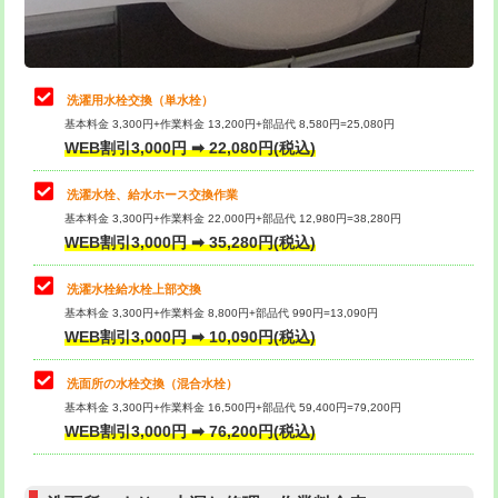
理・調整・分解・加工など（軽作業）
給水管工事※（ライニング鋼管・銅
44,000円
管・ポリ管・HT管使用/3ｍまで)
止水・漏水調査・防水処理・清掃・修
22,000円
理・調整・分解・加工など（中作業）
給水管工事※（ライニング鋼管・銅
+8,800円
洗濯用水栓交換（単水栓）
管・ポリ管・HT管使用/3ｍ超え)
基本料金 3,300円+作業料金 13,200円+部品代 8,580円=25,080円
止水・漏水調査・防水処理・清掃・修
33,000円
WEB割引3,000円 ➡ 22,080円(税込)
理・調整・分解・加工など（重作業）
排水管工事（土の掘削・埋め戻し作
11,000円~
業）
洗濯水栓、給水ホース交換作業
キッチンタンク脱着
16,500円
基本料金 3,300円+作業料金 22,000円+部品代 12,980円=38,280円
排水管工事（排水管工事/3ｍまで）
55,000円
WEB割引3,000円 ➡ 35,280円(税込)
その他部品の脱着
8,800円～
排水管工事（追加 排水管工事/3ｍ超
+11,000円
交換・取付（タンク）
22,000円+材料費
洗濯水栓給水栓上部交換
え）
基本料金 3,300円+作業料金 8,800円+部品代 990円=13,090円
交換・取付(単水栓（壁付・デッキ
13,200円+材料費
WEB割引3,000円 ➡ 10,090円(税込)
マス交換（土の掘削・埋め戻し作業）
11,000円~
式）)
洗面所の水栓交換（混合水栓）
マス交換（深さ50㎝未満）
55,000円
交換・取付(混合水栓（壁付・デッキ
16,500円+材料費
基本料金 3,300円+作業料金 16,500円+部品代 59,400円=79,200円
式・ワンホール）)
WEB割引3,000円 ➡ 76,200円(税込)
マス交換（深さ50㎝以上）
66,000円
交換・取付(排水栓・排水トラップ
22,000円+材料費
コンクリート斫り（厚さ10㎝まで）
27,500円
（P/S/ポップアップ））