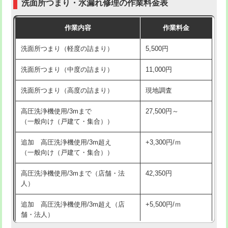
洗面所つまり・水漏れ修理の作業料金表
コンクリート斫り（厚さ10㎝超え）
38,500円
交換・取付（その他部品）
11,000円+材料費
作業内容
作業料金
モルタル補修（厚さ10㎝まで）
27,500円
持込商品取付（単水栓）
13,200円
洗面所つまり（軽度の詰まり）
5,500円
モルタル補修（厚さ10㎝超え）
38,500円
持込商品取付（混合水栓）
16,500円
洗面所つまり（中度の詰まり）
11,000円
洗面台設置
38,500円
持込商品取付（浄水器・分岐水栓）
16,500円
洗面所つまり（高度の詰まり）
現地調査
バスタブ設置
現場見積
給水管工事※（ホール加工)
16,500円
高圧洗浄機使用/3mまで
27,500円～
追加人工
16,500円
（一般向け（戸建て・集合））
給水管工事※（バンド止め)
3,300円
廃棄・処分
現場見積
追加 高圧洗浄機使用/3m超え
+3,300円/ｍ
給水管工事※（支持金具設置)
5,500円
（一般向け（戸建て・集合））
※給水管工事は20mmまでの価格です。
給水管工事※（保温材使用（バンド止
5,500円
高圧洗浄機使用/3mまで（店舗・法
42,350円
め込み）)
人）
給水管工事※（土の掘削・埋め戻し作
11,000円
追加 高圧洗浄機使用/3m超え（店
+5,500円/ｍ
業)
舗・法人）
給水管工事※（塩ビ管（VP・HI）使
33,000円