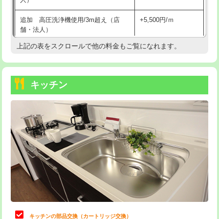
持込商品取付（混合水栓）
16,500円
追加 高圧洗浄機使用/3m超え（店
+5,500円/ｍ
持込商品取付（浄水器・分岐水栓）
16,500円
舗・法人）
持込商品取付（温水洗浄便座）
22,000円
上記の表をスクロールで他の料金もご覧になれます。
高度高圧洗浄換
現地調査
持込商品取付（普通便座⇔温水洗浄便
22,000円
トーラー作業
16,500円
座）
キッチン
トーラー機使用/3mまで
33,000円
給水管工事※（ホール加工)
16,500円
追加トーラー機使用/3m超え
+3,300円
給水管工事※（バンド止め)
3,300円
カメラ調査
33,000円
給水管工事※（支持金具設置)
5,500円
桝清掃
8,800円
給水管工事※（保温材使用（バンド止
5,500円
め込み）)
止水・漏水調査・防水処理・清掃・修
11,000円
理・調整・分解・加工など（軽作業）
給水管工事※（土の掘削・埋め戻し作
11,000円
業)
止水・漏水調査・防水処理・清掃・修
22,000円
理・調整・分解・加工など（中作業）
給水管工事※（塩ビ管（VP・HI）使
33,000円
キッチンの部品交換（カートリッジ交換）