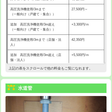
給水管工事※（バンド止め)
3,300円
高圧洗浄機使用/3mまで
27,500円～
（一般向け（戸建て・集合））
給水管工事※（支持金具設置)
5,500円
追加 高圧洗浄機使用/3m超え
+3,300円/ｍ
給水管工事※（保温材使用（バンド止
5,500円
（一般向け（戸建て・集合））
め込み）)
高圧洗浄機使用/3mまで（店舗・法
42,350円
給水管工事※（土の掘削・埋め戻し作
11,000円
人）
業)
追加 高圧洗浄機使用/3m超え（店
+5,500円/ｍ
給水管工事※（塩ビ管（VP・HI）使
33,000円
舗・法人）
用/3ｍまで)
上記の表をスクロールで他の料金もご覧になれます。
高度高圧洗浄換
現地調査
給水管工事※（塩ビ管（VP・HI）使
+8,800円
用（追加）/3ｍ超え)
トーラー作業
16,500円
給水管工事※（ライニング鋼管・銅
44,000円
水道管
トーラー機使用/3mまで
33,000円
管・ポリ管・HT管使用/3ｍまで)
追加トーラー機使用/3m超え
+3,300円
給水管工事※（ライニング鋼管・銅
+8,800円
管・ポリ管・HT管使用/3ｍ超え)
カメラ調査
33,000円