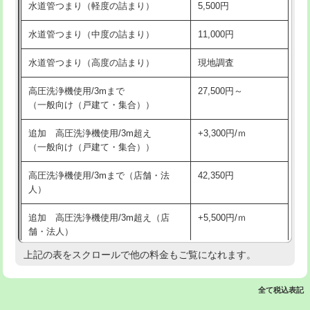
水道管つまり（軽度の詰まり）
5,500円
交換・取付(排水栓・排水トラップ
22,000円+材料費
洗面台設置
38,500円
（P/S/ポップアップ））
水道管つまり（中度の詰まり）
11,000円
化粧台設置
22,000円
交換・取付（その他部品）
11,000円+材料費
水道管つまり（高度の詰まり）
現地調査
追加人工
16,500円
持込商品取付（単水栓）
13,200円
高圧洗浄機使用/3mまで
27,500円～
廃棄・処分
現場見積
（一般向け（戸建て・集合））
持込商品取付（混合水栓）
16,500円
※給水管工事は20mmまでの価格です。
追加 高圧洗浄機使用/3m超え
+3,300円/ｍ
持込商品取付（浄水器・分岐水栓）
16,500円
（一般向け（戸建て・集合））
排水管工事（土の掘削・埋め戻し作
11,000円~
高圧洗浄機使用/3mまで（店舗・法
42,350円
業）
人）
排水管工事（排水管工事/3ｍまで）
55,000円
追加 高圧洗浄機使用/3m超え（店
+5,500円/ｍ
舗・法人）
排水管工事（追加 排水管工事/3ｍ超
+11,000円
え）
上記の表をスクロールで他の料金もご覧になれます。
高度高圧洗浄換
現地調査
マス交換（土の掘削・埋め戻し作業）
11,000円~
トーラー作業
16,500円
全て税込表記
マス交換（深さ50㎝未満）
55,000円