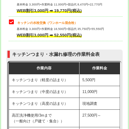
用/3ｍまで)
基本料金 3,300円+作業料金 11,000円+部品代 8,470円=22,770円
止水・漏水調査・防水処理・清掃・修
33,000円
WEB割引3,000円 ➡ 19,770円(税込)
理・調整・分解・加工など（重作業）
給水管工事※（塩ビ管（VP・HI）使
+8,800円
用（追加）/3ｍ超え)
キッチンの水栓交換（ワンホール混合栓）
お風呂タンク脱着
16,500円
基本料金 3,300円+作業料金 16,500円+部品代 35,750円=55,550円
給水管工事※（ライニング鋼管・銅
44,000円
WEB割引3,000円 ➡ 52,550円(税込)
その他部品の脱着
8,800円～
管・ポリ管・HT管使用/3ｍまで)
交換・取付（タンク）
22,000円+材料費
給水管工事※（ライニング鋼管・銅
+8,800円
管・ポリ管・HT管使用/3ｍ超え)
キッチンつまり・水漏れ修理の作業料金表
交換・取付(単水栓（壁付・デッキ
13,200円+材料費
式）)
排水管工事（土の掘削・埋め戻し作
11,000円~
作業内容
作業料金
業）
交換・取付(混合水栓（壁付・デッキ
16,500円+材料費
キッチンつまり（軽度の詰まり）
5,500円
式・ワンホール）)
排水管工事（排水管工事/3ｍまで）
55,000円
キッチンつまり（中度の詰まり）
11,000円
交換・取付(排水栓・排水トラップ
22,000円+材料費
排水管工事（追加 排水管工事/3ｍ超
+11,000円
（P/S/ポップアップ））
え）
キッチンつまり（高度の詰まり）
現地調査
交換・取付（その他部品）
11,000円+材料費
マス交換（土の掘削・埋め戻し作業）
11,000円~
高圧洗浄機使用/3mまで
27,500円～
（一般向け（戸建て・集合））
持込商品取付（単水栓）
13,200円
マス交換（深さ50㎝未満）
55,000円