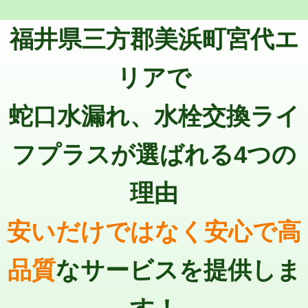
トーラー機使用/3mまで
33,000円
マス交換（深さ50㎝以上）
66,000円
福井県三方郡美浜町宮代エ
追加トーラー機使用/3m超え
+3,300円
コンクリート斫り（厚さ10㎝まで）
27,500円
カメラ調査
33,000円
リアで
コンクリート斫り（厚さ10㎝超え）
38,500円
桝清掃
8,800円
蛇口水漏れ、水栓交換ライ
モルタル補修（厚さ10㎝まで）
27,500円
止水・漏水調査・防水処理・清掃・修
11,000円
理・調整・分解・加工など（軽作業）
モルタル補修（厚さ10㎝超え）
38,500円
フプラスが選ばれる4つの
止水・漏水調査・防水処理・清掃・修
22,000円
追加人工
16,500円
理・調整・分解・加工など（中作業）
理由
廃棄・処分
現場見積
止水・漏水調査・防水処理・清掃・修
33,000円
理・調整・分解・加工など（重作業）
安いだけではなく安心で高
その他部品の脱着
8,800円～
品質
なサービスを提供しま
交換・取付（タンク）
22,000円+材料費
交換・取付(単水栓（壁付・デッキ
13,200円+材料費