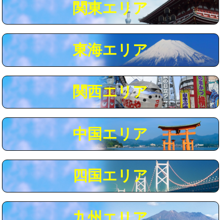
関東エリア
マス交換（深さ50㎝以上）
66,000円
コンクリート斫り（厚さ10㎝まで）
27,500円
東海エリア
コンクリート斫り（厚さ10㎝超え）
38,500円
モルタル補修（厚さ10㎝まで）
27,500円
モルタル補修（厚さ10㎝超え）
38,500円
関西エリア
追加人工
16,500円
廃棄・処分
現場見積
中国エリア
※給水管工事は20mmまでの価格です。
四国エリア
九州エリア