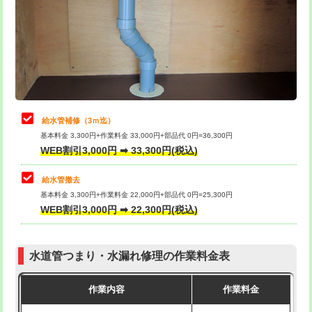
排水管工事（土の掘削・埋め戻し作
11,000円~
桝清掃
8,800円
業）
止水・漏水調査・防水処理・清掃・修
11,000円
排水管工事（排水管工事/3ｍまで）
55,000円
理・調整・分解・加工など（軽作業）
排水管工事（追加 排水管工事/3ｍ超
+11,000円
止水・漏水調査・防水処理・清掃・修
22,000円
え）
理・調整・分解・加工など（中作業）
給水管補修（3ｍ迄）
マス交換（土の掘削・埋め戻し作業）
11,000円~
基本料金 3,300円+作業料金 33,000円+部品代 0円=36,300円
止水・漏水調査・防水処理・清掃・修
33,000円
WEB割引3,000円 ➡ 33,300円(税込)
理・調整・分解・加工など（重作業）
マス交換（深さ50㎝未満）
55,000円
給水管撤去
その他部品の脱着
8,800円～
マス交換（深さ50㎝以上）
66,000円
基本料金 3,300円+作業料金 22,000円+部品代 0円=25,300円
WEB割引3,000円 ➡ 22,300円(税込)
交換・取付（タンク）
22,000円+材料費
コンクリート斫り（厚さ10㎝まで）
27,500円
交換・取付(単水栓（壁付・デッキ
13,200円+材料費
コンクリート斫り（厚さ10㎝超え）
38,500円
式）)
水道管つまり・水漏れ修理の作業料金表
モルタル補修（厚さ10㎝まで）
27,500円
交換・取付(混合水栓（壁付・デッキ
16,500円+材料費
作業内容
作業料金
式・ワンホール）)
モルタル補修（厚さ10㎝超え）
38,500円