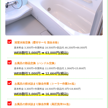
桝清掃
8,800円
止水・漏水調査・防水処理・清掃・修
11,000円
理・調整・分解・加工など（軽作業）
止水・漏水調査・防水処理・清掃・修
22,000円
理・調整・分解・加工など（中作業）
浴室水栓交換（壁付サーモ 混合水栓）
基本料金 3,300円+作業料金 16,500円+部品代 46,200円=66,000円
止水・漏水調査・防水処理・清掃・修
33,000円
WEB割引3,000円 ➡ 63,000円(税込)
理・調整・分解・加工など（重作業）
お風呂の部品交換（ハンドル交換）
トイレタンク脱着
16,500円
基本料金 3,300円+作業料金 11,000円+部品代 1,364円=15,664円
WEB割引3,000円 ➡ 12,664円(税込)
トイレ便器脱着
16,500円
タンクレストイレ脱着
33,000円
お風呂の排水詰まり除去作業（トーラー作業3ｍ迄）
基本料金 3,300円+作業料金 16,500円+部品代 0円=19,800円
小便器トイレ脱着
現地見積
WEB割引3,000円 ➡ 16,800円(税込)
その他部品の脱着
8,800円～
お風呂の排水詰まり除去作業（高圧洗浄3ｍ迄）