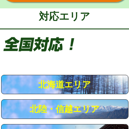
給水管工事※（保温材使用（バンド止
5,500円
め込み）)
対応エリア
給水管工事※（土の掘削・埋め戻し作
11,000円
業)
給水管工事※（塩ビ管（VP・HI）使
33,000円
用/3ｍまで)
給水管工事※（塩ビ管（VP・HI）使
+8,800円
用（追加）/3ｍ超え)
給水管工事※（ライニング鋼管・銅
44,000円
管・ポリ管・HT管使用/3ｍまで)
北海道エリア
給水管工事※（ライニング鋼管・銅
+8,800円
管・ポリ管・HT管使用/3ｍ超え)
北陸・信越エリア
マス交換（土の掘削・埋め戻し作業）
11,000円~
マス交換（深さ50㎝未満）
55,000円