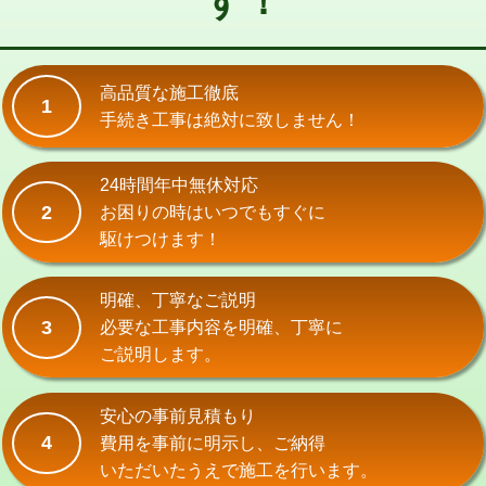
す！
式）)
交換・取付(混合水栓（壁付・デッキ
16,500円+材料費
式・ワンホール）)
高品質な施工徹底
1
手続き工事は絶対に致しません！
交換・取付(排水栓・排水トラップ
22,000円+材料費
（P/S/ポップアップ））
24時間年中無休対応
交換・取付（その他部品）
11,000円+材料費
2
お困りの時はいつでもすぐに
持込商品取付（単水栓）
13,200円
駆けつけます！
持込商品取付（混合水栓）
16,500円
明確、丁寧なご説明
持込商品取付（浄水器・分岐水栓）
16,500円
3
必要な工事内容を明確、丁寧に
ご説明します。
給水管工事※（ホール加工)
16,500円
給水管工事※（バンド止め)
3,300円
安心の事前見積もり
4
費用を事前に明示し、ご納得
給水管工事※（支持金具設置)
5,500円
いただいたうえで施工を行います。