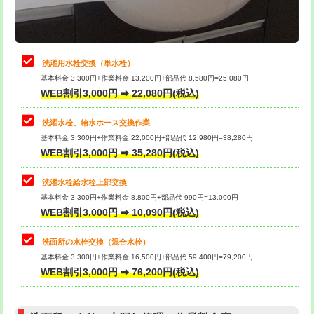
理・調整・分解・加工など（軽作業）
給水管工事※（ライニング鋼管・銅
44,000円
管・ポリ管・HT管使用/3ｍまで)
止水・漏水調査・防水処理・清掃・修
22,000円
理・調整・分解・加工など（中作業）
給水管工事※（ライニング鋼管・銅
+8,800円
洗濯用水栓交換（単水栓）
管・ポリ管・HT管使用/3ｍ超え)
基本料金 3,300円+作業料金 13,200円+部品代 8,580円=25,080円
止水・漏水調査・防水処理・清掃・修
33,000円
WEB割引3,000円 ➡ 22,080円(税込)
理・調整・分解・加工など（重作業）
排水管工事（土の掘削・埋め戻し作
11,000円~
業）
洗濯水栓、給水ホース交換作業
キッチンタンク脱着
16,500円
基本料金 3,300円+作業料金 22,000円+部品代 12,980円=38,280円
排水管工事（排水管工事/3ｍまで）
55,000円
WEB割引3,000円 ➡ 35,280円(税込)
その他部品の脱着
8,800円～
排水管工事（追加 排水管工事/3ｍ超
+11,000円
交換・取付（タンク）
22,000円+材料費
洗濯水栓給水栓上部交換
え）
基本料金 3,300円+作業料金 8,800円+部品代 990円=13,090円
交換・取付(単水栓（壁付・デッキ
13,200円+材料費
WEB割引3,000円 ➡ 10,090円(税込)
マス交換（土の掘削・埋め戻し作業）
11,000円~
式）)
洗面所の水栓交換（混合水栓）
マス交換（深さ50㎝未満）
55,000円
交換・取付(混合水栓（壁付・デッキ
16,500円+材料費
基本料金 3,300円+作業料金 16,500円+部品代 59,400円=79,200円
式・ワンホール）)
WEB割引3,000円 ➡ 76,200円(税込)
マス交換（深さ50㎝以上）
66,000円
交換・取付(排水栓・排水トラップ
22,000円+材料費
コンクリート斫り（厚さ10㎝まで）
27,500円
（P/S/ポップアップ））