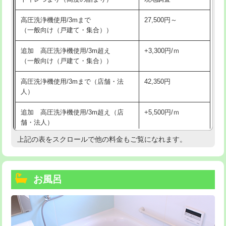
高圧洗浄機使用/3mまで
27,500円～
（一般向け（戸建て・集合））
追加 高圧洗浄機使用/3m超え
+3,300円/ｍ
（一般向け（戸建て・集合））
高圧洗浄機使用/3mまで（店舗・法
42,350円
人）
追加 高圧洗浄機使用/3m超え（店
+5,500円/ｍ
舗・法人）
上記の表をスクロールで他の料金もご覧になれます。
高度高圧洗浄換
現地調査
トーラー作業
16,500円
お風呂
トーラー機使用/3mまで
33,000円
追加トーラー機使用/3m超え
+3,300円
カメラ調査
33,000円