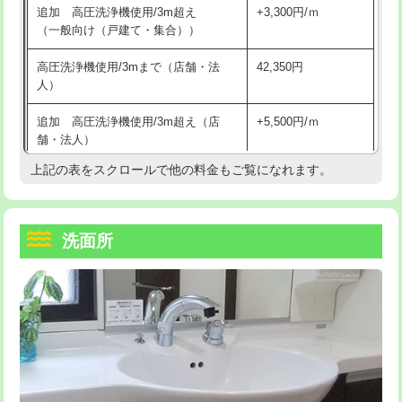
追加 高圧洗浄機使用/3m超え
+3,300円/ｍ
持込商品取付（混合水栓）
16,500円
マス交換（深さ50㎝以上）
66,000円
（一般向け（戸建て・集合））
持込商品取付（浄水器・分岐水栓）
16,500円
コンクリート斫り（厚さ10㎝まで）
27,500円
高圧洗浄機使用/3mまで（店舗・法
42,350円
人）
給水管工事※（ホール加工)
16,500円
コンクリート斫り（厚さ10㎝超え）
38,500円
追加 高圧洗浄機使用/3m超え（店
+5,500円/ｍ
給水管工事※（バンド止め)
3,300円
モルタル補修（厚さ10㎝まで）
27,500円
舗・法人）
給水管工事※（支持金具設置)
5,500円
モルタル補修（厚さ10㎝超え）
38,500円
上記の表をスクロールで他の料金もご覧になれます。
高度高圧洗浄換
現地調査
給水管工事※（保温材使用（バンド止
5,500円
洗面台設置
38,500円
トーラー作業
16,500円
め込み）)
洗面所
追加人工
16,500円
トーラー機使用/3mまで
33,000円
給水管工事※（土の掘削・埋め戻し作
11,000円
業)
廃棄・処分
現場見積
追加トーラー機使用/3m超え
+3,300円
給水管工事※（塩ビ管（VP・HI）使
33,000円
※給水管工事は20mmまでの価格です。
カメラ調査
33,000円
用/3ｍまで)
桝清掃
8,800円
給水管工事※（塩ビ管（VP・HI）使
+8,800円
用（追加）/3ｍ超え)
止水・漏水調査・防水処理・清掃・修
11,000円