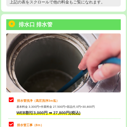
上記の表をスクロールで他の料金もご覧になれます。
高度高圧洗浄換
現地調査
用/3ｍまで)
トーラー作業
16,500円
給水管工事※（塩ビ管（VP・HI）使
+8,800円
用（追加）/3ｍ超え)
排水口 排水管
トーラー機使用/3mまで
33,000円
給水管工事※（ライニング鋼管・銅
44,000円
追加トーラー機使用/3m超え
+3,300円
管・ポリ管・HT管使用/3ｍまで)
カメラ調査
33,000円
給水管工事※（ライニング鋼管・銅
+8,800円
管・ポリ管・HT管使用/3ｍ超え)
桝清掃
8,800円
排水管工事（土の掘削・埋め戻し作
11,000円~
止水・漏水調査・防水処理・清掃・修
11,000円
業）
理・調整・分解・加工など（軽作業）
排水管工事（排水管工事/3ｍまで）
55,000円
止水・漏水調査・防水処理・清掃・修
22,000円
理・調整・分解・加工など（中作業）
排水管工事（追加 排水管工事/3ｍ超
+11,000円
排水管洗浄（高圧洗浄3ｍ迄）
え）
基本料金 3,300円+作業料金 27,500円+部品代 0円=30,800円
止水・漏水調査・防水処理・清掃・修
33,000円
WEB割引3,000円 ➡ 27,800円(税込)
理・調整・分解・加工など（重作業）
マス交換（土の掘削・埋め戻し作業）
11,000円~
排水管工事（8ｍ）
その他部品の脱着
8,800円～
マス交換（深さ50㎝未満）
55,000円