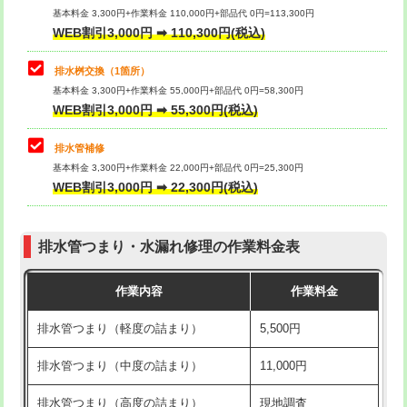
基本料金 3,300円+作業料金 110,000円+部品代 0円=113,300円
WEB割引3,000円 ➡ 110,300円(税込)
交換・取付（タンク）
22,000円+材料費
マス交換（深さ50㎝以上）
66,000円
交換・取付(単水栓（壁付・デッキ
13,200円+材料費
コンクリート斫り（厚さ10㎝まで）
27,500円
排水桝交換（1箇所）
式）)
基本料金 3,300円+作業料金 55,000円+部品代 0円=58,300円
コンクリート斫り（厚さ10㎝超え）
38,500円
WEB割引3,000円 ➡ 55,300円(税込)
交換・取付(混合水栓（壁付・デッキ
16,500円+材料費
式・ワンホール）)
モルタル補修（厚さ10㎝まで）
27,500円
排水管補修
基本料金 3,300円+作業料金 22,000円+部品代 0円=25,300円
交換・取付(排水栓・排水トラップ
22,000円+材料費
モルタル補修（厚さ10㎝超え）
38,500円
WEB割引3,000円 ➡ 22,300円(税込)
（P/S/ポップアップ））
台所シンク・作業台設置
現場見積
交換・取付（その他部品）
11,000円+材料費
排水管つまり・水漏れ修理の作業料金表
追加人工
16,500円
持込商品取付（単水栓）
13,200円
作業内容
作業料金
廃棄・処分
現場見積
持込商品取付（混合水栓）
16,500円
排水管つまり（軽度の詰まり）
5,500円
※給水管工事は20mmまでの価格です。
持込商品取付（浄水器・分岐水栓）
16,500円
排水管つまり（中度の詰まり）
11,000円
給水管工事※（ホール加工)
16,500円
排水管つまり（高度の詰まり）
現地調査