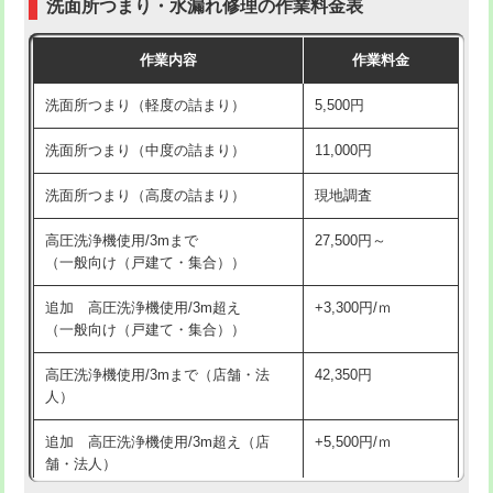
洗面所つまり・水漏れ修理の作業料金表
コンクリート斫り（厚さ10㎝超え）
38,500円
交換・取付（その他部品）
11,000円+材料費
作業内容
作業料金
モルタル補修（厚さ10㎝まで）
27,500円
持込商品取付（単水栓）
13,200円
洗面所つまり（軽度の詰まり）
5,500円
モルタル補修（厚さ10㎝超え）
38,500円
持込商品取付（混合水栓）
16,500円
洗面所つまり（中度の詰まり）
11,000円
洗面台設置
38,500円
持込商品取付（浄水器・分岐水栓）
16,500円
洗面所つまり（高度の詰まり）
現地調査
バスタブ設置
現場見積
給水管工事※（ホール加工)
16,500円
高圧洗浄機使用/3mまで
27,500円～
追加人工
16,500円
（一般向け（戸建て・集合））
給水管工事※（バンド止め)
3,300円
廃棄・処分
現場見積
追加 高圧洗浄機使用/3m超え
+3,300円/ｍ
給水管工事※（支持金具設置)
5,500円
（一般向け（戸建て・集合））
※給水管工事は20mmまでの価格です。
給水管工事※（保温材使用（バンド止
5,500円
高圧洗浄機使用/3mまで（店舗・法
42,350円
め込み）)
人）
給水管工事※（土の掘削・埋め戻し作
11,000円
追加 高圧洗浄機使用/3m超え（店
+5,500円/ｍ
業)
舗・法人）
給水管工事※（塩ビ管（VP・HI）使
33,000円