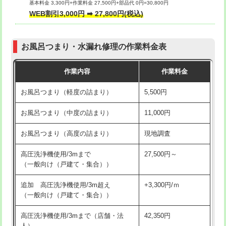
基本料金 3,300円+作業料金 27,500円+部品代 0円=30,800円
交換・取付（タンク）
22,000円+材料費
WEB割引3,000円 ➡ 27,800円(税込)
交換・取付（便器）
22,000円+材料費
お風呂つまり・水漏れ修理の作業料金表
交換・取付（普通便座）
11,000円+材料費
作業内容
作業料金
交換・取付（温水洗浄便座）
16,500円+材料費
お風呂つまり（軽度の詰まり）
5,500円
交換・取付(単水栓（壁付・デッキ
13,200円+材料費
式）)
お風呂つまり（中度の詰まり）
11,000円
交換・取付(混合水栓（壁付・デッキ
16,500円+材料費
お風呂つまり（高度の詰まり）
現地調査
式・ワンホール）)
高圧洗浄機使用/3mまで
27,500円～
交換・取付(排水栓・排水トラップ
22,000円+材料費
（一般向け（戸建て・集合））
（P/S/ポップアップ））
追加 高圧洗浄機使用/3m超え
+3,300円/ｍ
交換・取付（その他部品）
11,000円+材料費
（一般向け（戸建て・集合））
持込商品取付（単水栓）
13,200円
高圧洗浄機使用/3mまで（店舗・法
42,350円
人）