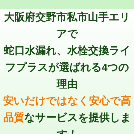
トーラー機使用/3mまで
33,000円
マス交換（深さ50㎝以上）
66,000円
大阪府交野市私市山手エリ
追加トーラー機使用/3m超え
+3,300円
コンクリート斫り（厚さ10㎝まで）
27,500円
カメラ調査
33,000円
アで
コンクリート斫り（厚さ10㎝超え）
38,500円
桝清掃
8,800円
蛇口水漏れ、水栓交換ライ
モルタル補修（厚さ10㎝まで）
27,500円
止水・漏水調査・防水処理・清掃・修
11,000円
理・調整・分解・加工など（軽作業）
モルタル補修（厚さ10㎝超え）
38,500円
フプラスが選ばれる4つの
止水・漏水調査・防水処理・清掃・修
22,000円
追加人工
16,500円
理・調整・分解・加工など（中作業）
理由
廃棄・処分
現場見積
止水・漏水調査・防水処理・清掃・修
33,000円
理・調整・分解・加工など（重作業）
安いだけではなく安心で高
その他部品の脱着
8,800円～
品質
なサービスを提供しま
交換・取付（タンク）
22,000円+材料費
交換・取付(単水栓（壁付・デッキ
13,200円+材料費