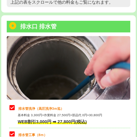
上記の表をスクロールで他の料金もご覧になれます。
高度高圧洗浄換
現地調査
用/3ｍまで)
トーラー作業
16,500円
給水管工事※（塩ビ管（VP・HI）使
+8,800円
用（追加）/3ｍ超え)
排水口 排水管
トーラー機使用/3mまで
33,000円
給水管工事※（ライニング鋼管・銅
44,000円
追加トーラー機使用/3m超え
+3,300円
管・ポリ管・HT管使用/3ｍまで)
カメラ調査
33,000円
給水管工事※（ライニング鋼管・銅
+8,800円
管・ポリ管・HT管使用/3ｍ超え)
桝清掃
8,800円
排水管工事（土の掘削・埋め戻し作
11,000円~
止水・漏水調査・防水処理・清掃・修
11,000円
業）
理・調整・分解・加工など（軽作業）
排水管工事（排水管工事/3ｍまで）
55,000円
止水・漏水調査・防水処理・清掃・修
22,000円
理・調整・分解・加工など（中作業）
排水管工事（追加 排水管工事/3ｍ超
+11,000円
排水管洗浄（高圧洗浄3ｍ迄）
え）
基本料金 3,300円+作業料金 27,500円+部品代 0円=30,800円
止水・漏水調査・防水処理・清掃・修
33,000円
WEB割引3,000円 ➡ 27,800円(税込)
理・調整・分解・加工など（重作業）
マス交換（土の掘削・埋め戻し作業）
11,000円~
排水管工事（8ｍ）
その他部品の脱着
8,800円～
マス交換（深さ50㎝未満）
55,000円