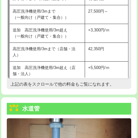
給水管工事※（バンド止め)
3,300円
高圧洗浄機使用/3mまで
27,500円～
（一般向け（戸建て・集合））
給水管工事※（支持金具設置)
5,500円
追加 高圧洗浄機使用/3m超え
+3,300円/ｍ
給水管工事※（保温材使用（バンド止
5,500円
（一般向け（戸建て・集合））
め込み）)
高圧洗浄機使用/3mまで（店舗・法
42,350円
給水管工事※（土の掘削・埋め戻し作
11,000円
人）
業)
追加 高圧洗浄機使用/3m超え（店
+5,500円/ｍ
給水管工事※（塩ビ管（VP・HI）使
33,000円
舗・法人）
用/3ｍまで)
上記の表をスクロールで他の料金もご覧になれます。
高度高圧洗浄換
現地調査
給水管工事※（塩ビ管（VP・HI）使
+8,800円
用（追加）/3ｍ超え)
トーラー作業
16,500円
給水管工事※（ライニング鋼管・銅
44,000円
水道管
トーラー機使用/3mまで
33,000円
管・ポリ管・HT管使用/3ｍまで)
追加トーラー機使用/3m超え
+3,300円
給水管工事※（ライニング鋼管・銅
+8,800円
管・ポリ管・HT管使用/3ｍ超え)
カメラ調査
33,000円