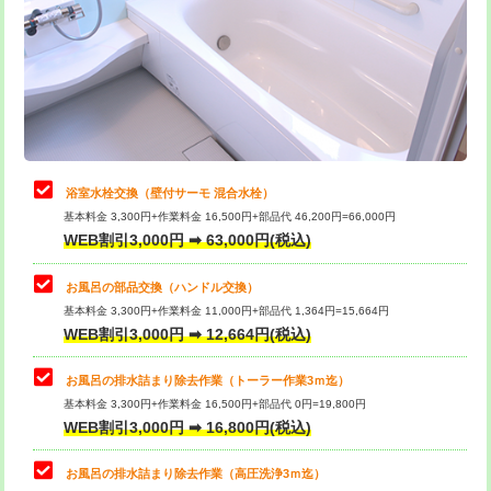
桝清掃
8,800円
止水・漏水調査・防水処理・清掃・修
11,000円
理・調整・分解・加工など（軽作業）
止水・漏水調査・防水処理・清掃・修
22,000円
理・調整・分解・加工など（中作業）
浴室水栓交換（壁付サーモ 混合水栓）
基本料金 3,300円+作業料金 16,500円+部品代 46,200円=66,000円
止水・漏水調査・防水処理・清掃・修
33,000円
WEB割引3,000円 ➡ 63,000円(税込)
理・調整・分解・加工など（重作業）
お風呂の部品交換（ハンドル交換）
トイレタンク脱着
16,500円
基本料金 3,300円+作業料金 11,000円+部品代 1,364円=15,664円
WEB割引3,000円 ➡ 12,664円(税込)
トイレ便器脱着
16,500円
タンクレストイレ脱着
33,000円
お風呂の排水詰まり除去作業（トーラー作業3ｍ迄）
基本料金 3,300円+作業料金 16,500円+部品代 0円=19,800円
小便器トイレ脱着
現地見積
WEB割引3,000円 ➡ 16,800円(税込)
その他部品の脱着
8,800円～
お風呂の排水詰まり除去作業（高圧洗浄3ｍ迄）