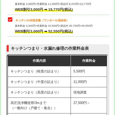
用/3ｍまで)
基本料金 3,300円+作業料金 11,000円+部品代 8,470円=22,770円
止水・漏水調査・防水処理・清掃・修
33,000円
WEB割引3,000円 ➡ 19,770円(税込)
理・調整・分解・加工など（重作業）
給水管工事※（塩ビ管（VP・HI）使
+8,800円
用（追加）/3ｍ超え)
キッチンの水栓交換（ワンホール混合栓）
お風呂タンク脱着
16,500円
基本料金 3,300円+作業料金 16,500円+部品代 35,750円=55,550円
給水管工事※（ライニング鋼管・銅
44,000円
WEB割引3,000円 ➡ 52,550円(税込)
その他部品の脱着
8,800円～
管・ポリ管・HT管使用/3ｍまで)
交換・取付（タンク）
22,000円+材料費
給水管工事※（ライニング鋼管・銅
+8,800円
管・ポリ管・HT管使用/3ｍ超え)
キッチンつまり・水漏れ修理の作業料金表
交換・取付(単水栓（壁付・デッキ
13,200円+材料費
式）)
排水管工事（土の掘削・埋め戻し作
11,000円~
作業内容
作業料金
業）
交換・取付(混合水栓（壁付・デッキ
16,500円+材料費
キッチンつまり（軽度の詰まり）
5,500円
式・ワンホール）)
排水管工事（排水管工事/3ｍまで）
55,000円
キッチンつまり（中度の詰まり）
11,000円
交換・取付(排水栓・排水トラップ
22,000円+材料費
排水管工事（追加 排水管工事/3ｍ超
+11,000円
（P/S/ポップアップ））
え）
キッチンつまり（高度の詰まり）
現地調査
交換・取付（その他部品）
11,000円+材料費
マス交換（土の掘削・埋め戻し作業）
11,000円~
高圧洗浄機使用/3mまで
27,500円～
（一般向け（戸建て・集合））
持込商品取付（単水栓）
13,200円
マス交換（深さ50㎝未満）
55,000円