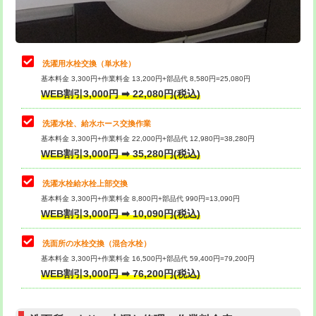
理・調整・分解・加工など（軽作業）
給水管工事※（ライニング鋼管・銅
44,000円
管・ポリ管・HT管使用/3ｍまで)
止水・漏水調査・防水処理・清掃・修
22,000円
理・調整・分解・加工など（中作業）
給水管工事※（ライニング鋼管・銅
+8,800円
洗濯用水栓交換（単水栓）
管・ポリ管・HT管使用/3ｍ超え)
基本料金 3,300円+作業料金 13,200円+部品代 8,580円=25,080円
止水・漏水調査・防水処理・清掃・修
33,000円
WEB割引3,000円 ➡ 22,080円(税込)
理・調整・分解・加工など（重作業）
排水管工事（土の掘削・埋め戻し作
11,000円~
業）
洗濯水栓、給水ホース交換作業
キッチンタンク脱着
16,500円
基本料金 3,300円+作業料金 22,000円+部品代 12,980円=38,280円
排水管工事（排水管工事/3ｍまで）
55,000円
WEB割引3,000円 ➡ 35,280円(税込)
その他部品の脱着
8,800円～
排水管工事（追加 排水管工事/3ｍ超
+11,000円
交換・取付（タンク）
22,000円+材料費
洗濯水栓給水栓上部交換
え）
基本料金 3,300円+作業料金 8,800円+部品代 990円=13,090円
交換・取付(単水栓（壁付・デッキ
13,200円+材料費
WEB割引3,000円 ➡ 10,090円(税込)
マス交換（土の掘削・埋め戻し作業）
11,000円~
式）)
洗面所の水栓交換（混合水栓）
マス交換（深さ50㎝未満）
55,000円
交換・取付(混合水栓（壁付・デッキ
16,500円+材料費
基本料金 3,300円+作業料金 16,500円+部品代 59,400円=79,200円
式・ワンホール）)
WEB割引3,000円 ➡ 76,200円(税込)
マス交換（深さ50㎝以上）
66,000円
交換・取付(排水栓・排水トラップ
22,000円+材料費
コンクリート斫り（厚さ10㎝まで）
27,500円
（P/S/ポップアップ））