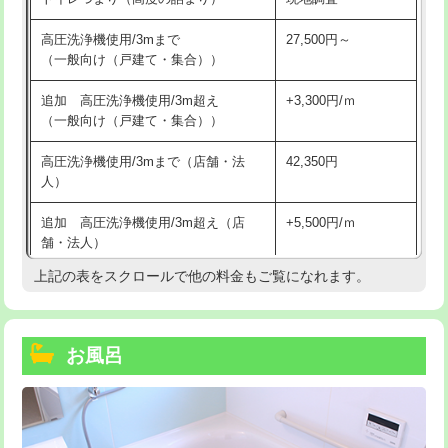
高圧洗浄機使用/3mまで
27,500円～
（一般向け（戸建て・集合））
追加 高圧洗浄機使用/3m超え
+3,300円/ｍ
（一般向け（戸建て・集合））
高圧洗浄機使用/3mまで（店舗・法
42,350円
人）
追加 高圧洗浄機使用/3m超え（店
+5,500円/ｍ
舗・法人）
上記の表をスクロールで他の料金もご覧になれます。
高度高圧洗浄換
現地調査
トーラー作業
16,500円
お風呂
トーラー機使用/3mまで
33,000円
追加トーラー機使用/3m超え
+3,300円
カメラ調査
33,000円