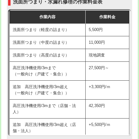
洗面所つまり・水漏れ修理の作業料金表
コンクリート斫り（厚さ10㎝超え）
38,500円
交換・取付（その他部品）
11,000円+材料費
作業内容
作業料金
モルタル補修（厚さ10㎝まで）
27,500円
持込商品取付（単水栓）
13,200円
洗面所つまり（軽度の詰まり）
5,500円
モルタル補修（厚さ10㎝超え）
38,500円
持込商品取付（混合水栓）
16,500円
洗面所つまり（中度の詰まり）
11,000円
洗面台設置
38,500円
持込商品取付（浄水器・分岐水栓）
16,500円
洗面所つまり（高度の詰まり）
現地調査
バスタブ設置
現場見積
給水管工事※（ホール加工)
16,500円
高圧洗浄機使用/3mまで
27,500円～
追加人工
16,500円
（一般向け（戸建て・集合））
給水管工事※（バンド止め)
3,300円
廃棄・処分
現場見積
追加 高圧洗浄機使用/3m超え
+3,300円/ｍ
給水管工事※（支持金具設置)
5,500円
（一般向け（戸建て・集合））
※給水管工事は20mmまでの価格です。
給水管工事※（保温材使用（バンド止
5,500円
高圧洗浄機使用/3mまで（店舗・法
42,350円
め込み）)
人）
給水管工事※（土の掘削・埋め戻し作
11,000円
追加 高圧洗浄機使用/3m超え（店
+5,500円/ｍ
業)
舗・法人）
給水管工事※（塩ビ管（VP・HI）使
33,000円