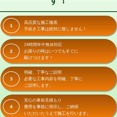
す！
式）)
交換・取付(混合水栓（壁付・デッキ
16,500円+材料費
式・ワンホール）)
高品質な施工徹底
1
手続き工事は絶対に致しません！
交換・取付(排水栓・排水トラップ
22,000円+材料費
（P/S/ポップアップ））
24時間年中無休対応
交換・取付（その他部品）
11,000円+材料費
2
お困りの時はいつでもすぐに
持込商品取付（単水栓）
13,200円
駆けつけます！
持込商品取付（混合水栓）
16,500円
明確、丁寧なご説明
持込商品取付（浄水器・分岐水栓）
16,500円
3
必要な工事内容を明確、丁寧に
ご説明します。
給水管工事※（ホール加工)
16,500円
給水管工事※（バンド止め)
3,300円
安心の事前見積もり
4
費用を事前に明示し、ご納得
給水管工事※（支持金具設置)
5,500円
いただいたうえで施工を行います。