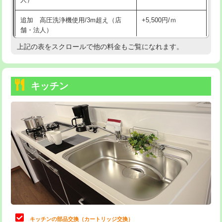
持込商品取付（混合水栓）
16,500円
追加 高圧洗浄機使用/3m超え（店
+5,500円/ｍ
持込商品取付（浄水器・分岐水栓）
16,500円
舗・法人）
持込商品取付（温水洗浄便座）
22,000円
上記の表をスクロールで他の料金もご覧になれます。
高度高圧洗浄換
現地調査
持込商品取付（普通便座⇔温水洗浄便
22,000円
トーラー作業
16,500円
座）
キッチン
トーラー機使用/3mまで
33,000円
給水管工事※（ホール加工)
16,500円
追加トーラー機使用/3m超え
+3,300円
給水管工事※（バンド止め)
3,300円
カメラ調査
33,000円
給水管工事※（支持金具設置)
5,500円
桝清掃
8,800円
給水管工事※（保温材使用（バンド止
5,500円
め込み）)
止水・漏水調査・防水処理・清掃・修
11,000円
理・調整・分解・加工など（軽作業）
給水管工事※（土の掘削・埋め戻し作
11,000円
業)
止水・漏水調査・防水処理・清掃・修
22,000円
理・調整・分解・加工など（中作業）
給水管工事※（塩ビ管（VP・HI）使
33,000円
キッチンの部品交換（カートリッジ交換）