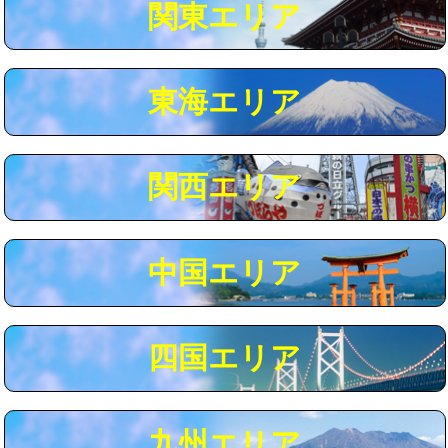
関東エリア
マス交換（深さ50㎝以上）
66,000円
コンクリート斫り（厚さ10㎝まで）
27,500円
東海エリア
コンクリート斫り（厚さ10㎝超え）
38,500円
モルタル補修（厚さ10㎝まで）
27,500円
モルタル補修（厚さ10㎝超え）
38,500円
関西エリア
追加人工
16,500円
廃棄・処分
現場見積
中国エリア
※給水管工事は20mmまでの価格です。
四国エリア
九州エリア