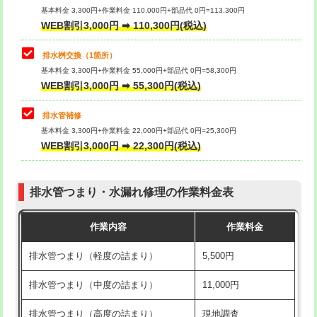
基本料金 3,300円+作業料金 110,000円+部品代 0円=113,300円
WEB割引3,000円 ➡ 110,300円(税込)
交換・取付（タンク）
22,000円+材料費
マス交換（深さ50㎝以上）
66,000円
交換・取付(単水栓（壁付・デッキ
13,200円+材料費
コンクリート斫り（厚さ10㎝まで）
27,500円
排水桝交換（1箇所）
式）)
基本料金 3,300円+作業料金 55,000円+部品代 0円=58,300円
コンクリート斫り（厚さ10㎝超え）
38,500円
WEB割引3,000円 ➡ 55,300円(税込)
交換・取付(混合水栓（壁付・デッキ
16,500円+材料費
式・ワンホール）)
モルタル補修（厚さ10㎝まで）
27,500円
排水管補修
基本料金 3,300円+作業料金 22,000円+部品代 0円=25,300円
交換・取付(排水栓・排水トラップ
22,000円+材料費
モルタル補修（厚さ10㎝超え）
38,500円
WEB割引3,000円 ➡ 22,300円(税込)
（P/S/ポップアップ））
台所シンク・作業台設置
現場見積
交換・取付（その他部品）
11,000円+材料費
排水管つまり・水漏れ修理の作業料金表
追加人工
16,500円
持込商品取付（単水栓）
13,200円
作業内容
作業料金
廃棄・処分
現場見積
持込商品取付（混合水栓）
16,500円
排水管つまり（軽度の詰まり）
5,500円
※給水管工事は20mmまでの価格です。
持込商品取付（浄水器・分岐水栓）
16,500円
排水管つまり（中度の詰まり）
11,000円
給水管工事※（ホール加工)
16,500円
排水管つまり（高度の詰まり）
現地調査