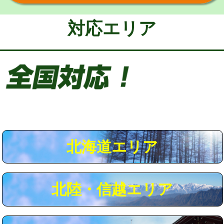
給水管工事※（保温材使用（バンド止
5,500円
め込み）)
対応エリア
給水管工事※（土の掘削・埋め戻し作
11,000円
業)
給水管工事※（塩ビ管（VP・HI）使
33,000円
用/3ｍまで)
給水管工事※（塩ビ管（VP・HI）使
+8,800円
用（追加）/3ｍ超え)
給水管工事※（ライニング鋼管・銅
44,000円
管・ポリ管・HT管使用/3ｍまで)
北海道エリア
給水管工事※（ライニング鋼管・銅
+8,800円
管・ポリ管・HT管使用/3ｍ超え)
北陸・信越エリア
マス交換（土の掘削・埋め戻し作業）
11,000円~
マス交換（深さ50㎝未満）
55,000円