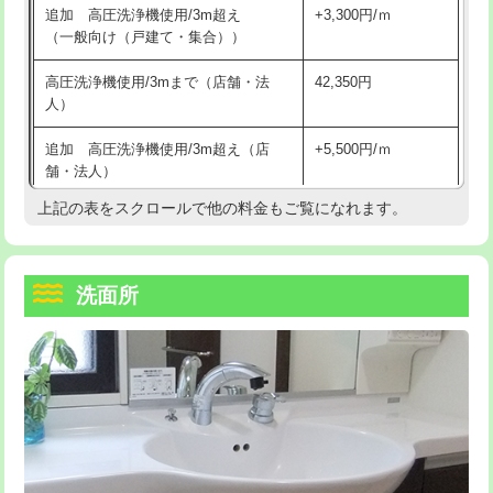
追加 高圧洗浄機使用/3m超え
+3,300円/ｍ
持込商品取付（混合水栓）
16,500円
マス交換（深さ50㎝以上）
66,000円
（一般向け（戸建て・集合））
持込商品取付（浄水器・分岐水栓）
16,500円
コンクリート斫り（厚さ10㎝まで）
27,500円
高圧洗浄機使用/3mまで（店舗・法
42,350円
人）
給水管工事※（ホール加工)
16,500円
コンクリート斫り（厚さ10㎝超え）
38,500円
追加 高圧洗浄機使用/3m超え（店
+5,500円/ｍ
給水管工事※（バンド止め)
3,300円
モルタル補修（厚さ10㎝まで）
27,500円
舗・法人）
給水管工事※（支持金具設置)
5,500円
モルタル補修（厚さ10㎝超え）
38,500円
上記の表をスクロールで他の料金もご覧になれます。
高度高圧洗浄換
現地調査
給水管工事※（保温材使用（バンド止
5,500円
洗面台設置
38,500円
トーラー作業
16,500円
め込み）)
洗面所
追加人工
16,500円
トーラー機使用/3mまで
33,000円
給水管工事※（土の掘削・埋め戻し作
11,000円
業)
廃棄・処分
現場見積
追加トーラー機使用/3m超え
+3,300円
給水管工事※（塩ビ管（VP・HI）使
33,000円
※給水管工事は20mmまでの価格です。
カメラ調査
33,000円
用/3ｍまで)
桝清掃
8,800円
給水管工事※（塩ビ管（VP・HI）使
+8,800円
用（追加）/3ｍ超え)
止水・漏水調査・防水処理・清掃・修
11,000円