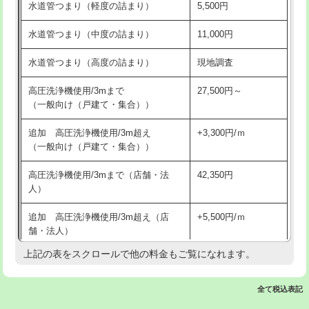
水道管つまり（軽度の詰まり）
5,500円
交換・取付(排水栓・排水トラップ
22,000円+材料費
洗面台設置
38,500円
（P/S/ポップアップ））
水道管つまり（中度の詰まり）
11,000円
化粧台設置
22,000円
交換・取付（その他部品）
11,000円+材料費
水道管つまり（高度の詰まり）
現地調査
追加人工
16,500円
持込商品取付（単水栓）
13,200円
高圧洗浄機使用/3mまで
27,500円～
廃棄・処分
現場見積
（一般向け（戸建て・集合））
持込商品取付（混合水栓）
16,500円
※給水管工事は20mmまでの価格です。
追加 高圧洗浄機使用/3m超え
+3,300円/ｍ
持込商品取付（浄水器・分岐水栓）
16,500円
（一般向け（戸建て・集合））
排水管工事（土の掘削・埋め戻し作
11,000円~
高圧洗浄機使用/3mまで（店舗・法
42,350円
業）
人）
排水管工事（排水管工事/3ｍまで）
55,000円
追加 高圧洗浄機使用/3m超え（店
+5,500円/ｍ
舗・法人）
排水管工事（追加 排水管工事/3ｍ超
+11,000円
え）
上記の表をスクロールで他の料金もご覧になれます。
高度高圧洗浄換
現地調査
マス交換（土の掘削・埋め戻し作業）
11,000円~
トーラー作業
16,500円
全て税込表記
マス交換（深さ50㎝未満）
55,000円