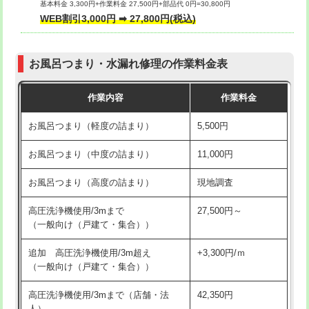
基本料金 3,300円+作業料金 27,500円+部品代 0円=30,800円
交換・取付（タンク）
22,000円+材料費
WEB割引3,000円 ➡ 27,800円(税込)
交換・取付（便器）
22,000円+材料費
お風呂つまり・水漏れ修理の作業料金表
交換・取付（普通便座）
11,000円+材料費
作業内容
作業料金
交換・取付（温水洗浄便座）
16,500円+材料費
お風呂つまり（軽度の詰まり）
5,500円
交換・取付(単水栓（壁付・デッキ
13,200円+材料費
式）)
お風呂つまり（中度の詰まり）
11,000円
交換・取付(混合水栓（壁付・デッキ
16,500円+材料費
お風呂つまり（高度の詰まり）
現地調査
式・ワンホール）)
高圧洗浄機使用/3mまで
27,500円～
交換・取付(排水栓・排水トラップ
22,000円+材料費
（一般向け（戸建て・集合））
（P/S/ポップアップ））
追加 高圧洗浄機使用/3m超え
+3,300円/ｍ
交換・取付（その他部品）
11,000円+材料費
（一般向け（戸建て・集合））
持込商品取付（単水栓）
13,200円
高圧洗浄機使用/3mまで（店舗・法
42,350円
人）