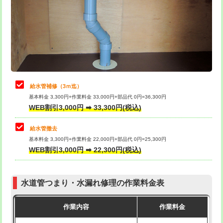
排水管工事（土の掘削・埋め戻し作
11,000円~
桝清掃
8,800円
業）
止水・漏水調査・防水処理・清掃・修
11,000円
排水管工事（排水管工事/3ｍまで）
55,000円
理・調整・分解・加工など（軽作業）
排水管工事（追加 排水管工事/3ｍ超
+11,000円
止水・漏水調査・防水処理・清掃・修
22,000円
え）
理・調整・分解・加工など（中作業）
給水管補修（3ｍ迄）
マス交換（土の掘削・埋め戻し作業）
11,000円~
基本料金 3,300円+作業料金 33,000円+部品代 0円=36,300円
止水・漏水調査・防水処理・清掃・修
33,000円
WEB割引3,000円 ➡ 33,300円(税込)
理・調整・分解・加工など（重作業）
マス交換（深さ50㎝未満）
55,000円
給水管撤去
その他部品の脱着
8,800円～
マス交換（深さ50㎝以上）
66,000円
基本料金 3,300円+作業料金 22,000円+部品代 0円=25,300円
WEB割引3,000円 ➡ 22,300円(税込)
交換・取付（タンク）
22,000円+材料費
コンクリート斫り（厚さ10㎝まで）
27,500円
交換・取付(単水栓（壁付・デッキ
13,200円+材料費
コンクリート斫り（厚さ10㎝超え）
38,500円
式）)
水道管つまり・水漏れ修理の作業料金表
モルタル補修（厚さ10㎝まで）
27,500円
交換・取付(混合水栓（壁付・デッキ
16,500円+材料費
作業内容
作業料金
式・ワンホール）)
モルタル補修（厚さ10㎝超え）
38,500円