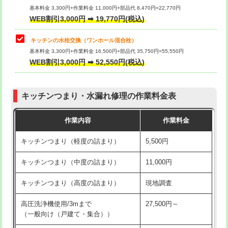
用/3ｍまで)
基本料金 3,300円+作業料金 11,000円+部品代 8,470円=22,770円
止水・漏水調査・防水処理・清掃・修
33,000円
WEB割引3,000円 ➡ 19,770円(税込)
理・調整・分解・加工など（重作業）
給水管工事※（塩ビ管（VP・HI）使
+8,800円
用（追加）/3ｍ超え)
キッチンの水栓交換（ワンホール混合栓）
お風呂タンク脱着
16,500円
基本料金 3,300円+作業料金 16,500円+部品代 35,750円=55,550円
給水管工事※（ライニング鋼管・銅
44,000円
WEB割引3,000円 ➡ 52,550円(税込)
その他部品の脱着
8,800円～
管・ポリ管・HT管使用/3ｍまで)
交換・取付（タンク）
22,000円+材料費
給水管工事※（ライニング鋼管・銅
+8,800円
管・ポリ管・HT管使用/3ｍ超え)
キッチンつまり・水漏れ修理の作業料金表
交換・取付(単水栓（壁付・デッキ
13,200円+材料費
式）)
排水管工事（土の掘削・埋め戻し作
11,000円~
作業内容
作業料金
業）
交換・取付(混合水栓（壁付・デッキ
16,500円+材料費
キッチンつまり（軽度の詰まり）
5,500円
式・ワンホール）)
排水管工事（排水管工事/3ｍまで）
55,000円
キッチンつまり（中度の詰まり）
11,000円
交換・取付(排水栓・排水トラップ
22,000円+材料費
排水管工事（追加 排水管工事/3ｍ超
+11,000円
（P/S/ポップアップ））
え）
キッチンつまり（高度の詰まり）
現地調査
交換・取付（その他部品）
11,000円+材料費
マス交換（土の掘削・埋め戻し作業）
11,000円~
高圧洗浄機使用/3mまで
27,500円～
（一般向け（戸建て・集合））
持込商品取付（単水栓）
13,200円
マス交換（深さ50㎝未満）
55,000円