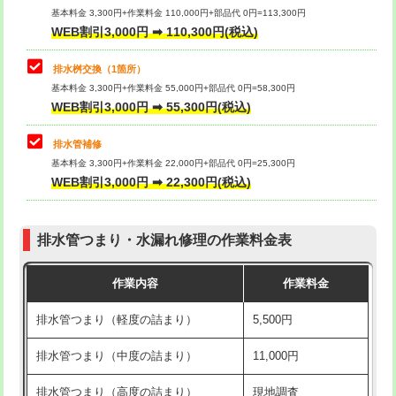
基本料金 3,300円+作業料金 110,000円+部品代 0円=113,300円
WEB割引3,000円 ➡ 110,300円(税込)
交換・取付（タンク）
22,000円+材料費
マス交換（深さ50㎝以上）
66,000円
交換・取付(単水栓（壁付・デッキ
13,200円+材料費
コンクリート斫り（厚さ10㎝まで）
27,500円
排水桝交換（1箇所）
式）)
基本料金 3,300円+作業料金 55,000円+部品代 0円=58,300円
コンクリート斫り（厚さ10㎝超え）
38,500円
WEB割引3,000円 ➡ 55,300円(税込)
交換・取付(混合水栓（壁付・デッキ
16,500円+材料費
式・ワンホール）)
モルタル補修（厚さ10㎝まで）
27,500円
排水管補修
基本料金 3,300円+作業料金 22,000円+部品代 0円=25,300円
交換・取付(排水栓・排水トラップ
22,000円+材料費
モルタル補修（厚さ10㎝超え）
38,500円
WEB割引3,000円 ➡ 22,300円(税込)
（P/S/ポップアップ））
台所シンク・作業台設置
現場見積
交換・取付（その他部品）
11,000円+材料費
排水管つまり・水漏れ修理の作業料金表
追加人工
16,500円
持込商品取付（単水栓）
13,200円
作業内容
作業料金
廃棄・処分
現場見積
持込商品取付（混合水栓）
16,500円
排水管つまり（軽度の詰まり）
5,500円
※給水管工事は20mmまでの価格です。
持込商品取付（浄水器・分岐水栓）
16,500円
排水管つまり（中度の詰まり）
11,000円
給水管工事※（ホール加工)
16,500円
排水管つまり（高度の詰まり）
現地調査