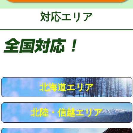
給水管工事※（保温材使用（バンド止
5,500円
め込み）)
対応エリア
給水管工事※（土の掘削・埋め戻し作
11,000円
業)
給水管工事※（塩ビ管（VP・HI）使
33,000円
用/3ｍまで)
給水管工事※（塩ビ管（VP・HI）使
+8,800円
用（追加）/3ｍ超え)
給水管工事※（ライニング鋼管・銅
44,000円
管・ポリ管・HT管使用/3ｍまで)
北海道エリア
給水管工事※（ライニング鋼管・銅
+8,800円
管・ポリ管・HT管使用/3ｍ超え)
北陸・信越エリア
マス交換（土の掘削・埋め戻し作業）
11,000円~
マス交換（深さ50㎝未満）
55,000円