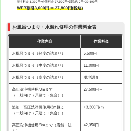
基本料金 3,300円+作業料金 27,500円+部品代 0円=30,800円
交換・取付（タンク）
22,000円+材料費
WEB割引3,000円 ➡ 27,800円(税込)
交換・取付（便器）
22,000円+材料費
お風呂つまり・水漏れ修理の作業料金表
交換・取付（普通便座）
11,000円+材料費
作業内容
作業料金
交換・取付（温水洗浄便座）
16,500円+材料費
お風呂つまり（軽度の詰まり）
5,500円
交換・取付(単水栓（壁付・デッキ
13,200円+材料費
式）)
お風呂つまり（中度の詰まり）
11,000円
交換・取付(混合水栓（壁付・デッキ
16,500円+材料費
お風呂つまり（高度の詰まり）
現地調査
式・ワンホール）)
高圧洗浄機使用/3mまで
27,500円～
交換・取付(排水栓・排水トラップ
22,000円+材料費
（一般向け（戸建て・集合））
（P/S/ポップアップ））
追加 高圧洗浄機使用/3m超え
+3,300円/ｍ
交換・取付（その他部品）
11,000円+材料費
（一般向け（戸建て・集合））
持込商品取付（単水栓）
13,200円
高圧洗浄機使用/3mまで（店舗・法
42,350円
人）