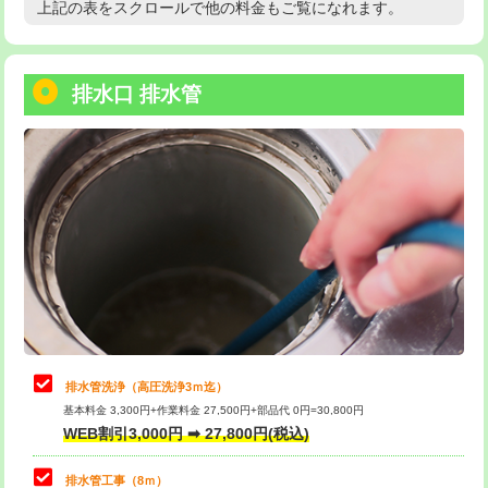
上記の表をスクロールで他の料金もご覧になれます。
高度高圧洗浄換
現地調査
用/3ｍまで)
トーラー作業
16,500円
給水管工事※（塩ビ管（VP・HI）使
+8,800円
用（追加）/3ｍ超え)
排水口 排水管
トーラー機使用/3mまで
33,000円
給水管工事※（ライニング鋼管・銅
44,000円
追加トーラー機使用/3m超え
+3,300円
管・ポリ管・HT管使用/3ｍまで)
カメラ調査
33,000円
給水管工事※（ライニング鋼管・銅
+8,800円
管・ポリ管・HT管使用/3ｍ超え)
桝清掃
8,800円
排水管工事（土の掘削・埋め戻し作
11,000円~
止水・漏水調査・防水処理・清掃・修
11,000円
業）
理・調整・分解・加工など（軽作業）
排水管工事（排水管工事/3ｍまで）
55,000円
止水・漏水調査・防水処理・清掃・修
22,000円
理・調整・分解・加工など（中作業）
排水管工事（追加 排水管工事/3ｍ超
+11,000円
排水管洗浄（高圧洗浄3ｍ迄）
え）
基本料金 3,300円+作業料金 27,500円+部品代 0円=30,800円
止水・漏水調査・防水処理・清掃・修
33,000円
WEB割引3,000円 ➡ 27,800円(税込)
理・調整・分解・加工など（重作業）
マス交換（土の掘削・埋め戻し作業）
11,000円~
排水管工事（8ｍ）
その他部品の脱着
8,800円～
マス交換（深さ50㎝未満）
55,000円