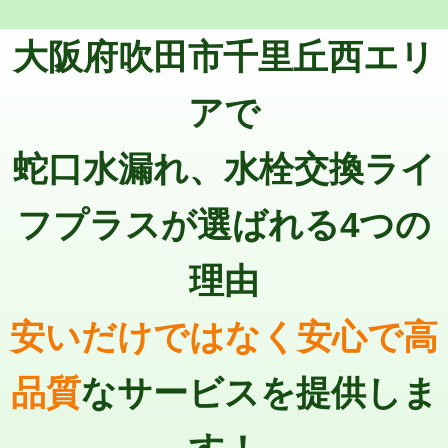
トーラー機使用/3mまで
33,000円
マス交換（深さ50㎝以上）
66,000円
大阪府吹田市千里丘西エリ
追加トーラー機使用/3m超え
+3,300円
コンクリート斫り（厚さ10㎝まで）
27,500円
カメラ調査
33,000円
アで
コンクリート斫り（厚さ10㎝超え）
38,500円
桝清掃
8,800円
蛇口水漏れ、水栓交換ライ
モルタル補修（厚さ10㎝まで）
27,500円
止水・漏水調査・防水処理・清掃・修
11,000円
理・調整・分解・加工など（軽作業）
モルタル補修（厚さ10㎝超え）
38,500円
フプラスが選ばれる4つの
止水・漏水調査・防水処理・清掃・修
22,000円
追加人工
16,500円
理・調整・分解・加工など（中作業）
理由
廃棄・処分
現場見積
止水・漏水調査・防水処理・清掃・修
33,000円
理・調整・分解・加工など（重作業）
安いだけではなく安心で高
その他部品の脱着
8,800円～
品質
なサービスを提供しま
交換・取付（タンク）
22,000円+材料費
交換・取付(単水栓（壁付・デッキ
13,200円+材料費