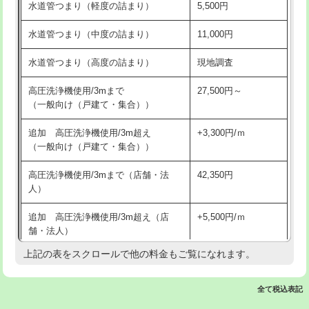
水道管つまり（軽度の詰まり）
5,500円
交換・取付(排水栓・排水トラップ
22,000円+材料費
洗面台設置
38,500円
（P/S/ポップアップ））
水道管つまり（中度の詰まり）
11,000円
化粧台設置
22,000円
交換・取付（その他部品）
11,000円+材料費
水道管つまり（高度の詰まり）
現地調査
追加人工
16,500円
持込商品取付（単水栓）
13,200円
高圧洗浄機使用/3mまで
27,500円～
廃棄・処分
現場見積
（一般向け（戸建て・集合））
持込商品取付（混合水栓）
16,500円
※給水管工事は20mmまでの価格です。
追加 高圧洗浄機使用/3m超え
+3,300円/ｍ
持込商品取付（浄水器・分岐水栓）
16,500円
（一般向け（戸建て・集合））
排水管工事（土の掘削・埋め戻し作
11,000円~
高圧洗浄機使用/3mまで（店舗・法
42,350円
業）
人）
排水管工事（排水管工事/3ｍまで）
55,000円
追加 高圧洗浄機使用/3m超え（店
+5,500円/ｍ
舗・法人）
排水管工事（追加 排水管工事/3ｍ超
+11,000円
え）
上記の表をスクロールで他の料金もご覧になれます。
高度高圧洗浄換
現地調査
マス交換（土の掘削・埋め戻し作業）
11,000円~
トーラー作業
16,500円
全て税込表記
マス交換（深さ50㎝未満）
55,000円