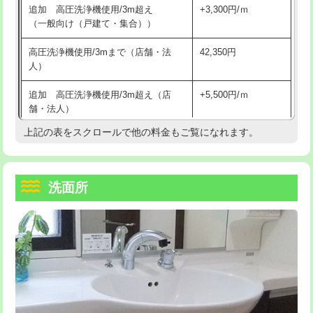
追加 高圧洗浄機使用/3m超え
+3,300円/ｍ
持込商品取付（混合水栓）
16,500円
マス交換（深さ50㎝以上）
66,000円
（一般向け（戸建て・集合））
持込商品取付（浄水器・分岐水栓）
16,500円
コンクリート斫り（厚さ10㎝まで）
27,500円
高圧洗浄機使用/3mまで（店舗・法
42,350円
人）
給水管工事※（ホール加工)
16,500円
コンクリート斫り（厚さ10㎝超え）
38,500円
追加 高圧洗浄機使用/3m超え（店
+5,500円/ｍ
給水管工事※（バンド止め)
3,300円
モルタル補修（厚さ10㎝まで）
27,500円
舗・法人）
給水管工事※（支持金具設置)
5,500円
モルタル補修（厚さ10㎝超え）
38,500円
上記の表をスクロールで他の料金もご覧になれます。
高度高圧洗浄換
現地調査
給水管工事※（保温材使用（バンド止
5,500円
洗面台設置
38,500円
トーラー作業
16,500円
め込み）)
洗面所
追加人工
16,500円
トーラー機使用/3mまで
33,000円
給水管工事※（土の掘削・埋め戻し作
11,000円
業)
廃棄・処分
現場見積
追加トーラー機使用/3m超え
+3,300円
給水管工事※（塩ビ管（VP・HI）使
33,000円
※給水管工事は20mmまでの価格です。
カメラ調査
33,000円
用/3ｍまで)
桝清掃
8,800円
給水管工事※（塩ビ管（VP・HI）使
+8,800円
用（追加）/3ｍ超え)
止水・漏水調査・防水処理・清掃・修
11,000円