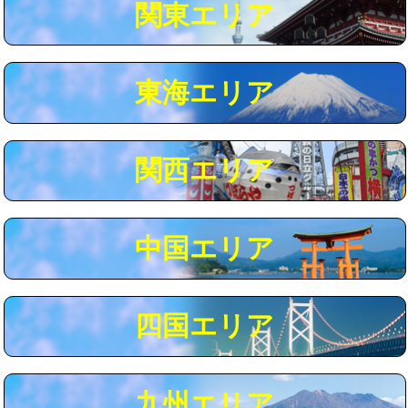
関東エリア
マス交換（深さ50㎝以上）
66,000円
コンクリート斫り（厚さ10㎝まで）
27,500円
東海エリア
コンクリート斫り（厚さ10㎝超え）
38,500円
モルタル補修（厚さ10㎝まで）
27,500円
モルタル補修（厚さ10㎝超え）
38,500円
関西エリア
追加人工
16,500円
廃棄・処分
現場見積
中国エリア
※給水管工事は20mmまでの価格です。
四国エリア
九州エリア