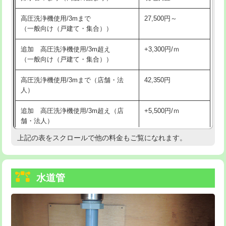
給水管工事※（バンド止め)
3,300円
高圧洗浄機使用/3mまで
27,500円～
（一般向け（戸建て・集合））
給水管工事※（支持金具設置)
5,500円
追加 高圧洗浄機使用/3m超え
+3,300円/ｍ
給水管工事※（保温材使用（バンド止
5,500円
（一般向け（戸建て・集合））
め込み）)
高圧洗浄機使用/3mまで（店舗・法
42,350円
給水管工事※（土の掘削・埋め戻し作
11,000円
人）
業)
追加 高圧洗浄機使用/3m超え（店
+5,500円/ｍ
給水管工事※（塩ビ管（VP・HI）使
33,000円
舗・法人）
用/3ｍまで)
上記の表をスクロールで他の料金もご覧になれます。
高度高圧洗浄換
現地調査
給水管工事※（塩ビ管（VP・HI）使
+8,800円
用（追加）/3ｍ超え)
トーラー作業
16,500円
給水管工事※（ライニング鋼管・銅
44,000円
水道管
トーラー機使用/3mまで
33,000円
管・ポリ管・HT管使用/3ｍまで)
追加トーラー機使用/3m超え
+3,300円
給水管工事※（ライニング鋼管・銅
+8,800円
管・ポリ管・HT管使用/3ｍ超え)
カメラ調査
33,000円