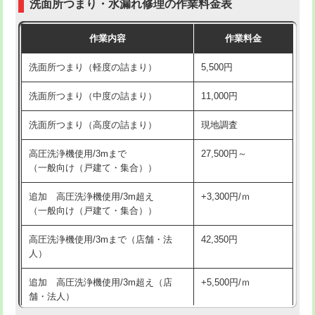
洗面所つまり・水漏れ修理の作業料金表
コンクリート斫り（厚さ10㎝超え）
38,500円
交換・取付（その他部品）
11,000円+材料費
作業内容
作業料金
モルタル補修（厚さ10㎝まで）
27,500円
持込商品取付（単水栓）
13,200円
洗面所つまり（軽度の詰まり）
5,500円
モルタル補修（厚さ10㎝超え）
38,500円
持込商品取付（混合水栓）
16,500円
洗面所つまり（中度の詰まり）
11,000円
洗面台設置
38,500円
持込商品取付（浄水器・分岐水栓）
16,500円
洗面所つまり（高度の詰まり）
現地調査
バスタブ設置
現場見積
給水管工事※（ホール加工)
16,500円
高圧洗浄機使用/3mまで
27,500円～
追加人工
16,500円
（一般向け（戸建て・集合））
給水管工事※（バンド止め)
3,300円
廃棄・処分
現場見積
追加 高圧洗浄機使用/3m超え
+3,300円/ｍ
給水管工事※（支持金具設置)
5,500円
（一般向け（戸建て・集合））
※給水管工事は20mmまでの価格です。
給水管工事※（保温材使用（バンド止
5,500円
高圧洗浄機使用/3mまで（店舗・法
42,350円
め込み）)
人）
給水管工事※（土の掘削・埋め戻し作
11,000円
追加 高圧洗浄機使用/3m超え（店
+5,500円/ｍ
業)
舗・法人）
給水管工事※（塩ビ管（VP・HI）使
33,000円