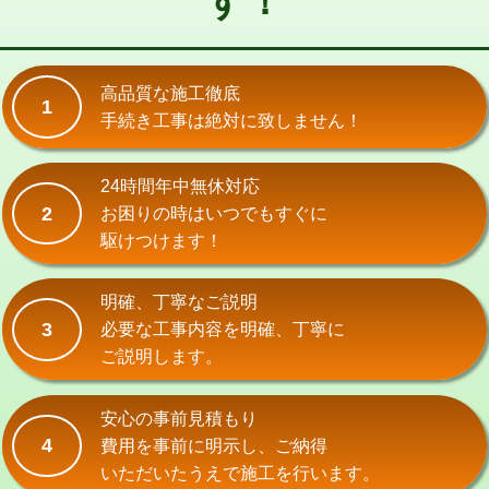
す！
式）)
交換・取付(混合水栓（壁付・デッキ
16,500円+材料費
式・ワンホール）)
高品質な施工徹底
1
手続き工事は絶対に致しません！
交換・取付(排水栓・排水トラップ
22,000円+材料費
（P/S/ポップアップ））
24時間年中無休対応
交換・取付（その他部品）
11,000円+材料費
2
お困りの時はいつでもすぐに
持込商品取付（単水栓）
13,200円
駆けつけます！
持込商品取付（混合水栓）
16,500円
明確、丁寧なご説明
持込商品取付（浄水器・分岐水栓）
16,500円
3
必要な工事内容を明確、丁寧に
ご説明します。
給水管工事※（ホール加工)
16,500円
給水管工事※（バンド止め)
3,300円
安心の事前見積もり
4
費用を事前に明示し、ご納得
給水管工事※（支持金具設置)
5,500円
いただいたうえで施工を行います。