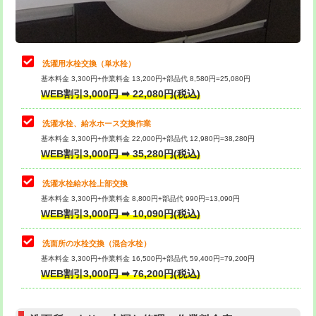
理・調整・分解・加工など（軽作業）
給水管工事※（ライニング鋼管・銅
44,000円
管・ポリ管・HT管使用/3ｍまで)
止水・漏水調査・防水処理・清掃・修
22,000円
理・調整・分解・加工など（中作業）
給水管工事※（ライニング鋼管・銅
+8,800円
洗濯用水栓交換（単水栓）
管・ポリ管・HT管使用/3ｍ超え)
基本料金 3,300円+作業料金 13,200円+部品代 8,580円=25,080円
止水・漏水調査・防水処理・清掃・修
33,000円
WEB割引3,000円 ➡ 22,080円(税込)
理・調整・分解・加工など（重作業）
排水管工事（土の掘削・埋め戻し作
11,000円~
業）
洗濯水栓、給水ホース交換作業
キッチンタンク脱着
16,500円
基本料金 3,300円+作業料金 22,000円+部品代 12,980円=38,280円
排水管工事（排水管工事/3ｍまで）
55,000円
WEB割引3,000円 ➡ 35,280円(税込)
その他部品の脱着
8,800円～
排水管工事（追加 排水管工事/3ｍ超
+11,000円
交換・取付（タンク）
22,000円+材料費
洗濯水栓給水栓上部交換
え）
基本料金 3,300円+作業料金 8,800円+部品代 990円=13,090円
交換・取付(単水栓（壁付・デッキ
13,200円+材料費
WEB割引3,000円 ➡ 10,090円(税込)
マス交換（土の掘削・埋め戻し作業）
11,000円~
式）)
洗面所の水栓交換（混合水栓）
マス交換（深さ50㎝未満）
55,000円
交換・取付(混合水栓（壁付・デッキ
16,500円+材料費
基本料金 3,300円+作業料金 16,500円+部品代 59,400円=79,200円
式・ワンホール）)
WEB割引3,000円 ➡ 76,200円(税込)
マス交換（深さ50㎝以上）
66,000円
交換・取付(排水栓・排水トラップ
22,000円+材料費
コンクリート斫り（厚さ10㎝まで）
27,500円
（P/S/ポップアップ））