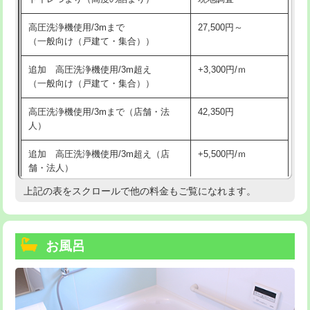
高圧洗浄機使用/3mまで
27,500円～
（一般向け（戸建て・集合））
追加 高圧洗浄機使用/3m超え
+3,300円/ｍ
（一般向け（戸建て・集合））
高圧洗浄機使用/3mまで（店舗・法
42,350円
人）
追加 高圧洗浄機使用/3m超え（店
+5,500円/ｍ
舗・法人）
上記の表をスクロールで他の料金もご覧になれます。
高度高圧洗浄換
現地調査
トーラー作業
16,500円
お風呂
トーラー機使用/3mまで
33,000円
追加トーラー機使用/3m超え
+3,300円
カメラ調査
33,000円