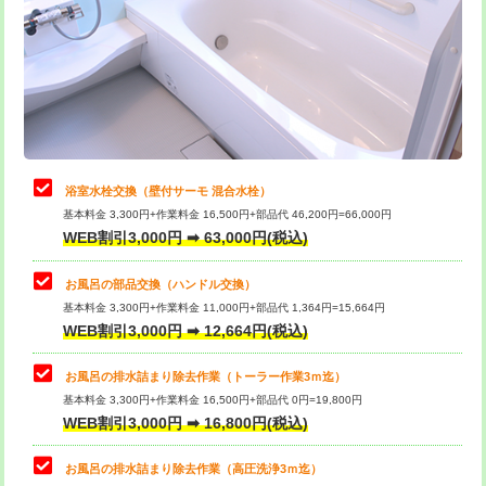
桝清掃
8,800円
止水・漏水調査・防水処理・清掃・修
11,000円
理・調整・分解・加工など（軽作業）
止水・漏水調査・防水処理・清掃・修
22,000円
理・調整・分解・加工など（中作業）
浴室水栓交換（壁付サーモ 混合水栓）
基本料金 3,300円+作業料金 16,500円+部品代 46,200円=66,000円
止水・漏水調査・防水処理・清掃・修
33,000円
WEB割引3,000円 ➡ 63,000円(税込)
理・調整・分解・加工など（重作業）
お風呂の部品交換（ハンドル交換）
トイレタンク脱着
16,500円
基本料金 3,300円+作業料金 11,000円+部品代 1,364円=15,664円
WEB割引3,000円 ➡ 12,664円(税込)
トイレ便器脱着
16,500円
タンクレストイレ脱着
33,000円
お風呂の排水詰まり除去作業（トーラー作業3ｍ迄）
基本料金 3,300円+作業料金 16,500円+部品代 0円=19,800円
小便器トイレ脱着
現地見積
WEB割引3,000円 ➡ 16,800円(税込)
その他部品の脱着
8,800円～
お風呂の排水詰まり除去作業（高圧洗浄3ｍ迄）