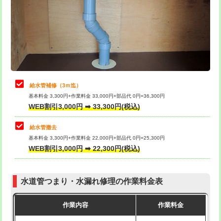
排水管工事（土の掘削・埋め戻し作
11,000円~
桝清掃
8,800円
業）
止水・漏水調査・防水処理・清掃・修
11,000円
排水管工事（排水管工事/3ｍまで）
55,000円
理・調整・分解・加工など（軽作業）
排水管工事（追加 排水管工事/3ｍ超
+11,000円
止水・漏水調査・防水処理・清掃・修
22,000円
え）
理・調整・分解・加工など（中作業）
給水管補修（3ｍ迄）
マス交換（土の掘削・埋め戻し作業）
11,000円~
基本料金 3,300円+作業料金 33,000円+部品代 0円=36,300円
止水・漏水調査・防水処理・清掃・修
33,000円
WEB割引3,000円 ➡ 33,300円(税込)
理・調整・分解・加工など（重作業）
マス交換（深さ50㎝未満）
55,000円
給水管撤去
その他部品の脱着
8,800円～
マス交換（深さ50㎝以上）
66,000円
基本料金 3,300円+作業料金 22,000円+部品代 0円=25,300円
WEB割引3,000円 ➡ 22,300円(税込)
交換・取付（タンク）
22,000円+材料費
コンクリート斫り（厚さ10㎝まで）
27,500円
交換・取付(単水栓（壁付・デッキ
13,200円+材料費
コンクリート斫り（厚さ10㎝超え）
38,500円
式）)
水道管つまり・水漏れ修理の作業料金表
モルタル補修（厚さ10㎝まで）
27,500円
交換・取付(混合水栓（壁付・デッキ
16,500円+材料費
作業内容
作業料金
式・ワンホール）)
モルタル補修（厚さ10㎝超え）
38,500円