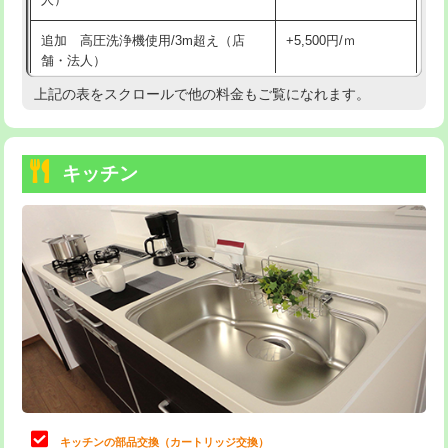
持込商品取付（混合水栓）
16,500円
追加 高圧洗浄機使用/3m超え（店
+5,500円/ｍ
持込商品取付（浄水器・分岐水栓）
16,500円
舗・法人）
持込商品取付（温水洗浄便座）
22,000円
上記の表をスクロールで他の料金もご覧になれます。
高度高圧洗浄換
現地調査
持込商品取付（普通便座⇔温水洗浄便
22,000円
トーラー作業
16,500円
座）
キッチン
トーラー機使用/3mまで
33,000円
給水管工事※（ホール加工)
16,500円
追加トーラー機使用/3m超え
+3,300円
給水管工事※（バンド止め)
3,300円
カメラ調査
33,000円
給水管工事※（支持金具設置)
5,500円
桝清掃
8,800円
給水管工事※（保温材使用（バンド止
5,500円
め込み）)
止水・漏水調査・防水処理・清掃・修
11,000円
理・調整・分解・加工など（軽作業）
給水管工事※（土の掘削・埋め戻し作
11,000円
業)
止水・漏水調査・防水処理・清掃・修
22,000円
理・調整・分解・加工など（中作業）
給水管工事※（塩ビ管（VP・HI）使
33,000円
キッチンの部品交換（カートリッジ交換）