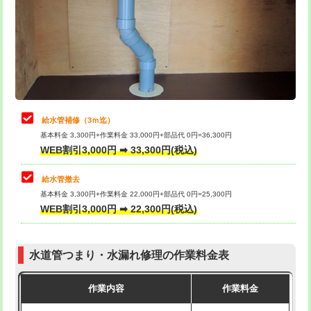
排水管工事（土の掘削・埋め戻し作
11,000円~
桝清掃
8,800円
業）
止水・漏水調査・防水処理・清掃・修
11,000円
排水管工事（排水管工事/3ｍまで）
55,000円
理・調整・分解・加工など（軽作業）
排水管工事（追加 排水管工事/3ｍ超
+11,000円
止水・漏水調査・防水処理・清掃・修
22,000円
え）
理・調整・分解・加工など（中作業）
給水管補修（3ｍ迄）
マス交換（土の掘削・埋め戻し作業）
11,000円~
基本料金 3,300円+作業料金 33,000円+部品代 0円=36,300円
止水・漏水調査・防水処理・清掃・修
33,000円
WEB割引3,000円 ➡ 33,300円(税込)
理・調整・分解・加工など（重作業）
マス交換（深さ50㎝未満）
55,000円
給水管撤去
その他部品の脱着
8,800円～
マス交換（深さ50㎝以上）
66,000円
基本料金 3,300円+作業料金 22,000円+部品代 0円=25,300円
WEB割引3,000円 ➡ 22,300円(税込)
交換・取付（タンク）
22,000円+材料費
コンクリート斫り（厚さ10㎝まで）
27,500円
交換・取付(単水栓（壁付・デッキ
13,200円+材料費
コンクリート斫り（厚さ10㎝超え）
38,500円
式）)
水道管つまり・水漏れ修理の作業料金表
モルタル補修（厚さ10㎝まで）
27,500円
交換・取付(混合水栓（壁付・デッキ
16,500円+材料費
作業内容
作業料金
式・ワンホール）)
モルタル補修（厚さ10㎝超え）
38,500円