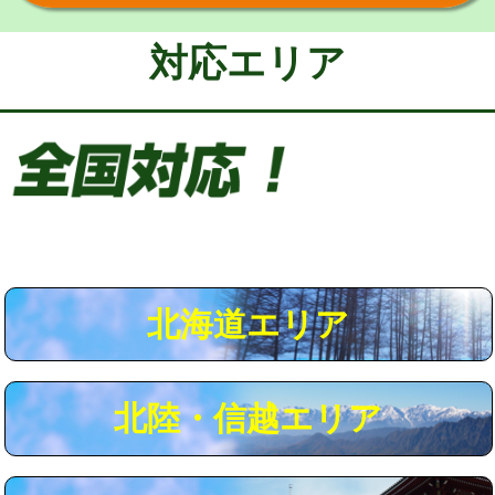
給水管工事※（保温材使用（バンド止
5,500円
め込み）)
対応エリア
給水管工事※（土の掘削・埋め戻し作
11,000円
業)
給水管工事※（塩ビ管（VP・HI）使
33,000円
用/3ｍまで)
給水管工事※（塩ビ管（VP・HI）使
+8,800円
用（追加）/3ｍ超え)
給水管工事※（ライニング鋼管・銅
44,000円
管・ポリ管・HT管使用/3ｍまで)
北海道エリア
給水管工事※（ライニング鋼管・銅
+8,800円
管・ポリ管・HT管使用/3ｍ超え)
北陸・信越エリア
マス交換（土の掘削・埋め戻し作業）
11,000円~
マス交換（深さ50㎝未満）
55,000円