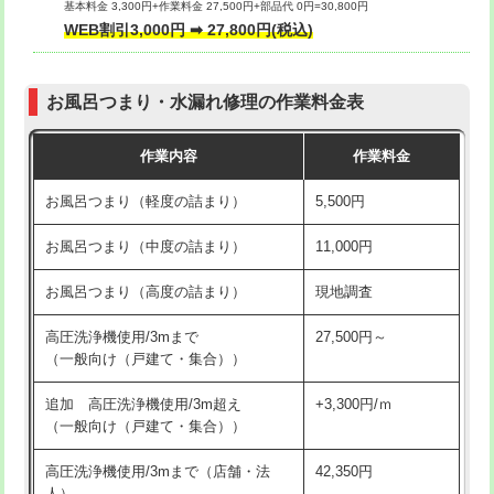
基本料金 3,300円+作業料金 27,500円+部品代 0円=30,800円
交換・取付（タンク）
22,000円+材料費
WEB割引3,000円 ➡ 27,800円(税込)
交換・取付（便器）
22,000円+材料費
お風呂つまり・水漏れ修理の作業料金表
交換・取付（普通便座）
11,000円+材料費
作業内容
作業料金
交換・取付（温水洗浄便座）
16,500円+材料費
お風呂つまり（軽度の詰まり）
5,500円
交換・取付(単水栓（壁付・デッキ
13,200円+材料費
式）)
お風呂つまり（中度の詰まり）
11,000円
交換・取付(混合水栓（壁付・デッキ
16,500円+材料費
お風呂つまり（高度の詰まり）
現地調査
式・ワンホール）)
高圧洗浄機使用/3mまで
27,500円～
交換・取付(排水栓・排水トラップ
22,000円+材料費
（一般向け（戸建て・集合））
（P/S/ポップアップ））
追加 高圧洗浄機使用/3m超え
+3,300円/ｍ
交換・取付（その他部品）
11,000円+材料費
（一般向け（戸建て・集合））
持込商品取付（単水栓）
13,200円
高圧洗浄機使用/3mまで（店舗・法
42,350円
人）