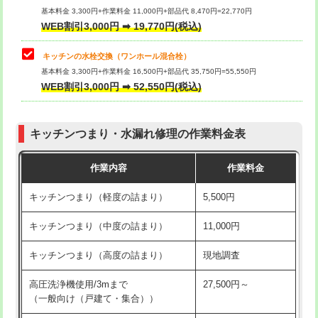
用/3ｍまで)
基本料金 3,300円+作業料金 11,000円+部品代 8,470円=22,770円
止水・漏水調査・防水処理・清掃・修
33,000円
WEB割引3,000円 ➡ 19,770円(税込)
理・調整・分解・加工など（重作業）
給水管工事※（塩ビ管（VP・HI）使
+8,800円
用（追加）/3ｍ超え)
キッチンの水栓交換（ワンホール混合栓）
お風呂タンク脱着
16,500円
基本料金 3,300円+作業料金 16,500円+部品代 35,750円=55,550円
給水管工事※（ライニング鋼管・銅
44,000円
WEB割引3,000円 ➡ 52,550円(税込)
その他部品の脱着
8,800円～
管・ポリ管・HT管使用/3ｍまで)
交換・取付（タンク）
22,000円+材料費
給水管工事※（ライニング鋼管・銅
+8,800円
管・ポリ管・HT管使用/3ｍ超え)
キッチンつまり・水漏れ修理の作業料金表
交換・取付(単水栓（壁付・デッキ
13,200円+材料費
式）)
排水管工事（土の掘削・埋め戻し作
11,000円~
作業内容
作業料金
業）
交換・取付(混合水栓（壁付・デッキ
16,500円+材料費
キッチンつまり（軽度の詰まり）
5,500円
式・ワンホール）)
排水管工事（排水管工事/3ｍまで）
55,000円
キッチンつまり（中度の詰まり）
11,000円
交換・取付(排水栓・排水トラップ
22,000円+材料費
排水管工事（追加 排水管工事/3ｍ超
+11,000円
（P/S/ポップアップ））
え）
キッチンつまり（高度の詰まり）
現地調査
交換・取付（その他部品）
11,000円+材料費
マス交換（土の掘削・埋め戻し作業）
11,000円~
高圧洗浄機使用/3mまで
27,500円～
（一般向け（戸建て・集合））
持込商品取付（単水栓）
13,200円
マス交換（深さ50㎝未満）
55,000円