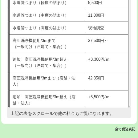
水道管つまり（軽度の詰まり）
5,500円
交換・取付(排水栓・排水トラップ
22,000円+材料費
洗面台設置
38,500円
（P/S/ポップアップ））
水道管つまり（中度の詰まり）
11,000円
化粧台設置
22,000円
交換・取付（その他部品）
11,000円+材料費
水道管つまり（高度の詰まり）
現地調査
追加人工
16,500円
持込商品取付（単水栓）
13,200円
高圧洗浄機使用/3mまで
27,500円～
廃棄・処分
現場見積
（一般向け（戸建て・集合））
持込商品取付（混合水栓）
16,500円
※給水管工事は20mmまでの価格です。
追加 高圧洗浄機使用/3m超え
+3,300円/ｍ
持込商品取付（浄水器・分岐水栓）
16,500円
（一般向け（戸建て・集合））
排水管工事（土の掘削・埋め戻し作
11,000円~
高圧洗浄機使用/3mまで（店舗・法
42,350円
業）
人）
排水管工事（排水管工事/3ｍまで）
55,000円
追加 高圧洗浄機使用/3m超え（店
+5,500円/ｍ
舗・法人）
排水管工事（追加 排水管工事/3ｍ超
+11,000円
え）
上記の表をスクロールで他の料金もご覧になれます。
高度高圧洗浄換
現地調査
マス交換（土の掘削・埋め戻し作業）
11,000円~
トーラー作業
16,500円
全て税込表記
マス交換（深さ50㎝未満）
55,000円