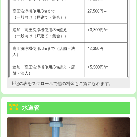
給水管工事※（バンド止め)
3,300円
高圧洗浄機使用/3mまで
27,500円～
（一般向け（戸建て・集合））
給水管工事※（支持金具設置)
5,500円
追加 高圧洗浄機使用/3m超え
+3,300円/ｍ
給水管工事※（保温材使用（バンド止
5,500円
（一般向け（戸建て・集合））
め込み）)
高圧洗浄機使用/3mまで（店舗・法
42,350円
給水管工事※（土の掘削・埋め戻し作
11,000円
人）
業)
追加 高圧洗浄機使用/3m超え（店
+5,500円/ｍ
給水管工事※（塩ビ管（VP・HI）使
33,000円
舗・法人）
用/3ｍまで)
上記の表をスクロールで他の料金もご覧になれます。
高度高圧洗浄換
現地調査
給水管工事※（塩ビ管（VP・HI）使
+8,800円
用（追加）/3ｍ超え)
トーラー作業
16,500円
給水管工事※（ライニング鋼管・銅
44,000円
水道管
トーラー機使用/3mまで
33,000円
管・ポリ管・HT管使用/3ｍまで)
追加トーラー機使用/3m超え
+3,300円
給水管工事※（ライニング鋼管・銅
+8,800円
管・ポリ管・HT管使用/3ｍ超え)
カメラ調査
33,000円