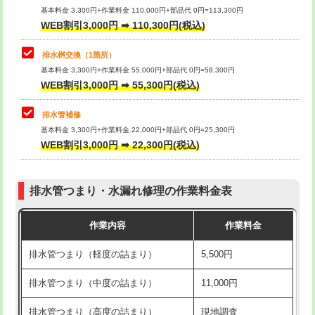
基本料金 3,300円+作業料金 110,000円+部品代 0円=113,300円
WEB割引3,000円 ➡ 110,300円(税込)
交換・取付（タンク）
22,000円+材料費
マス交換（深さ50㎝以上）
66,000円
交換・取付(単水栓（壁付・デッキ
13,200円+材料費
コンクリート斫り（厚さ10㎝まで）
27,500円
排水桝交換（1箇所）
式）)
基本料金 3,300円+作業料金 55,000円+部品代 0円=58,300円
コンクリート斫り（厚さ10㎝超え）
38,500円
WEB割引3,000円 ➡ 55,300円(税込)
交換・取付(混合水栓（壁付・デッキ
16,500円+材料費
式・ワンホール）)
モルタル補修（厚さ10㎝まで）
27,500円
排水管補修
基本料金 3,300円+作業料金 22,000円+部品代 0円=25,300円
交換・取付(排水栓・排水トラップ
22,000円+材料費
モルタル補修（厚さ10㎝超え）
38,500円
WEB割引3,000円 ➡ 22,300円(税込)
（P/S/ポップアップ））
台所シンク・作業台設置
現場見積
交換・取付（その他部品）
11,000円+材料費
排水管つまり・水漏れ修理の作業料金表
追加人工
16,500円
持込商品取付（単水栓）
13,200円
作業内容
作業料金
廃棄・処分
現場見積
持込商品取付（混合水栓）
16,500円
排水管つまり（軽度の詰まり）
5,500円
※給水管工事は20mmまでの価格です。
持込商品取付（浄水器・分岐水栓）
16,500円
排水管つまり（中度の詰まり）
11,000円
給水管工事※（ホール加工)
16,500円
排水管つまり（高度の詰まり）
現地調査