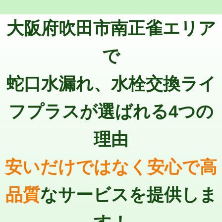
トーラー機使用/3mまで
33,000円
マス交換（深さ50㎝以上）
66,000円
大阪府吹田市南正雀エリア
追加トーラー機使用/3m超え
+3,300円
コンクリート斫り（厚さ10㎝まで）
27,500円
カメラ調査
33,000円
で
コンクリート斫り（厚さ10㎝超え）
38,500円
桝清掃
8,800円
蛇口水漏れ、水栓交換ライ
モルタル補修（厚さ10㎝まで）
27,500円
止水・漏水調査・防水処理・清掃・修
11,000円
理・調整・分解・加工など（軽作業）
モルタル補修（厚さ10㎝超え）
38,500円
フプラスが選ばれる4つの
止水・漏水調査・防水処理・清掃・修
22,000円
追加人工
16,500円
理・調整・分解・加工など（中作業）
理由
廃棄・処分
現場見積
止水・漏水調査・防水処理・清掃・修
33,000円
理・調整・分解・加工など（重作業）
安いだけではなく安心で高
その他部品の脱着
8,800円～
品質
なサービスを提供しま
交換・取付（タンク）
22,000円+材料費
交換・取付(単水栓（壁付・デッキ
13,200円+材料費