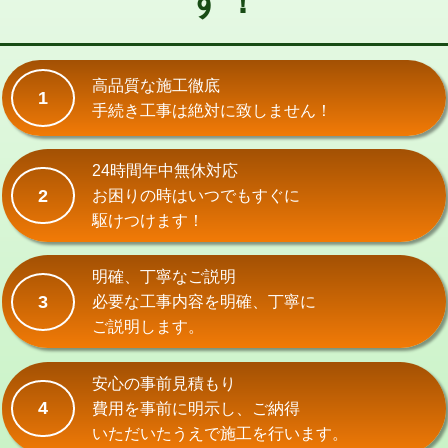
す！
式）)
交換・取付(混合水栓（壁付・デッキ
16,500円+材料費
式・ワンホール）)
高品質な施工徹底
1
手続き工事は絶対に致しません！
交換・取付(排水栓・排水トラップ
22,000円+材料費
（P/S/ポップアップ））
24時間年中無休対応
交換・取付（その他部品）
11,000円+材料費
2
お困りの時はいつでもすぐに
持込商品取付（単水栓）
13,200円
駆けつけます！
持込商品取付（混合水栓）
16,500円
明確、丁寧なご説明
持込商品取付（浄水器・分岐水栓）
16,500円
3
必要な工事内容を明確、丁寧に
ご説明します。
給水管工事※（ホール加工)
16,500円
給水管工事※（バンド止め)
3,300円
安心の事前見積もり
4
費用を事前に明示し、ご納得
給水管工事※（支持金具設置)
5,500円
いただいたうえで施工を行います。