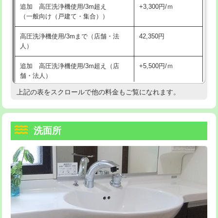
追加 高圧洗浄機使用/3m超え
+3,300円/ｍ
持込商品取付（混合水栓）
16,500円
マス交換（深さ50㎝以上）
66,000円
（一般向け（戸建て・集合））
持込商品取付（浄水器・分岐水栓）
16,500円
コンクリート斫り（厚さ10㎝まで）
27,500円
高圧洗浄機使用/3mまで（店舗・法
42,350円
人）
給水管工事※（ホール加工)
16,500円
コンクリート斫り（厚さ10㎝超え）
38,500円
追加 高圧洗浄機使用/3m超え（店
+5,500円/ｍ
給水管工事※（バンド止め)
3,300円
モルタル補修（厚さ10㎝まで）
27,500円
舗・法人）
給水管工事※（支持金具設置)
5,500円
モルタル補修（厚さ10㎝超え）
38,500円
上記の表をスクロールで他の料金もご覧になれます。
高度高圧洗浄換
現地調査
給水管工事※（保温材使用（バンド止
5,500円
洗面台設置
38,500円
トーラー作業
16,500円
め込み）)
洗面所
追加人工
16,500円
トーラー機使用/3mまで
33,000円
給水管工事※（土の掘削・埋め戻し作
11,000円
業)
廃棄・処分
現場見積
追加トーラー機使用/3m超え
+3,300円
給水管工事※（塩ビ管（VP・HI）使
33,000円
※給水管工事は20mmまでの価格です。
カメラ調査
33,000円
用/3ｍまで)
桝清掃
8,800円
給水管工事※（塩ビ管（VP・HI）使
+8,800円
用（追加）/3ｍ超え)
止水・漏水調査・防水処理・清掃・修
11,000円