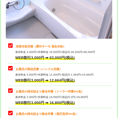
桝清掃
8,800円
止水・漏水調査・防水処理・清掃・修
11,000円
理・調整・分解・加工など（軽作業）
止水・漏水調査・防水処理・清掃・修
22,000円
理・調整・分解・加工など（中作業）
浴室水栓交換（壁付サーモ 混合水栓）
基本料金 3,300円+作業料金 16,500円+部品代 46,200円=66,000円
止水・漏水調査・防水処理・清掃・修
33,000円
WEB割引3,000円 ➡ 63,000円(税込)
理・調整・分解・加工など（重作業）
お風呂の部品交換（ハンドル交換）
トイレタンク脱着
16,500円
基本料金 3,300円+作業料金 11,000円+部品代 1,364円=15,664円
WEB割引3,000円 ➡ 12,664円(税込)
トイレ便器脱着
16,500円
タンクレストイレ脱着
33,000円
お風呂の排水詰まり除去作業（トーラー作業3ｍ迄）
基本料金 3,300円+作業料金 16,500円+部品代 0円=19,800円
小便器トイレ脱着
現地見積
WEB割引3,000円 ➡ 16,800円(税込)
その他部品の脱着
8,800円～
お風呂の排水詰まり除去作業（高圧洗浄3ｍ迄）