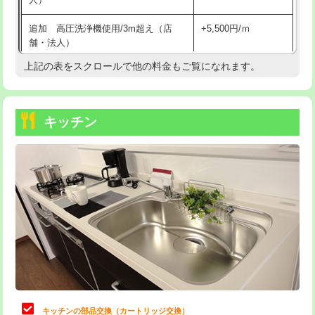
持込商品取付（混合水栓）
16,500円
追加 高圧洗浄機使用/3m超え（店
+5,500円/ｍ
持込商品取付（浄水器・分岐水栓）
16,500円
舗・法人）
持込商品取付（温水洗浄便座）
22,000円
上記の表をスクロールで他の料金もご覧になれます。
高度高圧洗浄換
現地調査
持込商品取付（普通便座⇔温水洗浄便
22,000円
トーラー作業
16,500円
座）
キッチン
トーラー機使用/3mまで
33,000円
給水管工事※（ホール加工)
16,500円
追加トーラー機使用/3m超え
+3,300円
給水管工事※（バンド止め)
3,300円
カメラ調査
33,000円
給水管工事※（支持金具設置)
5,500円
桝清掃
8,800円
給水管工事※（保温材使用（バンド止
5,500円
め込み）)
止水・漏水調査・防水処理・清掃・修
11,000円
理・調整・分解・加工など（軽作業）
給水管工事※（土の掘削・埋め戻し作
11,000円
業)
止水・漏水調査・防水処理・清掃・修
22,000円
理・調整・分解・加工など（中作業）
給水管工事※（塩ビ管（VP・HI）使
33,000円
キッチンの部品交換（カートリッジ交換）