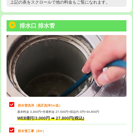
上記の表をスクロールで他の料金もご覧になれます。
高度高圧洗浄換
現地調査
用/3ｍまで)
トーラー作業
16,500円
給水管工事※（塩ビ管（VP・HI）使
+8,800円
用（追加）/3ｍ超え)
排水口 排水管
トーラー機使用/3mまで
33,000円
給水管工事※（ライニング鋼管・銅
44,000円
追加トーラー機使用/3m超え
+3,300円
管・ポリ管・HT管使用/3ｍまで)
カメラ調査
33,000円
給水管工事※（ライニング鋼管・銅
+8,800円
管・ポリ管・HT管使用/3ｍ超え)
桝清掃
8,800円
排水管工事（土の掘削・埋め戻し作
11,000円~
止水・漏水調査・防水処理・清掃・修
11,000円
業）
理・調整・分解・加工など（軽作業）
排水管工事（排水管工事/3ｍまで）
55,000円
止水・漏水調査・防水処理・清掃・修
22,000円
理・調整・分解・加工など（中作業）
排水管工事（追加 排水管工事/3ｍ超
+11,000円
排水管洗浄（高圧洗浄3ｍ迄）
え）
基本料金 3,300円+作業料金 27,500円+部品代 0円=30,800円
止水・漏水調査・防水処理・清掃・修
33,000円
WEB割引3,000円 ➡ 27,800円(税込)
理・調整・分解・加工など（重作業）
マス交換（土の掘削・埋め戻し作業）
11,000円~
排水管工事（8ｍ）
その他部品の脱着
8,800円～
マス交換（深さ50㎝未満）
55,000円