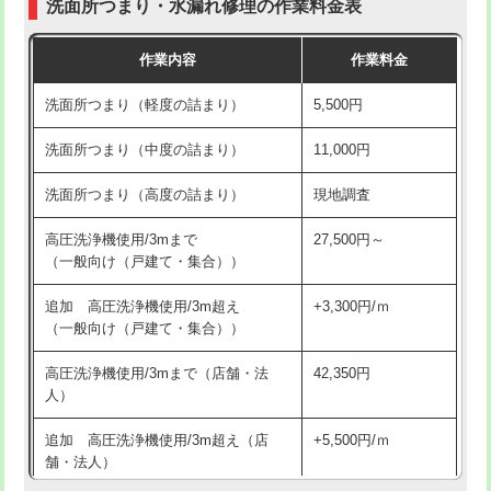
洗面所つまり・水漏れ修理の作業料金表
コンクリート斫り（厚さ10㎝超え）
38,500円
交換・取付（その他部品）
11,000円+材料費
作業内容
作業料金
モルタル補修（厚さ10㎝まで）
27,500円
持込商品取付（単水栓）
13,200円
洗面所つまり（軽度の詰まり）
5,500円
モルタル補修（厚さ10㎝超え）
38,500円
持込商品取付（混合水栓）
16,500円
洗面所つまり（中度の詰まり）
11,000円
洗面台設置
38,500円
持込商品取付（浄水器・分岐水栓）
16,500円
洗面所つまり（高度の詰まり）
現地調査
バスタブ設置
現場見積
給水管工事※（ホール加工)
16,500円
高圧洗浄機使用/3mまで
27,500円～
追加人工
16,500円
（一般向け（戸建て・集合））
給水管工事※（バンド止め)
3,300円
廃棄・処分
現場見積
追加 高圧洗浄機使用/3m超え
+3,300円/ｍ
給水管工事※（支持金具設置)
5,500円
（一般向け（戸建て・集合））
※給水管工事は20mmまでの価格です。
給水管工事※（保温材使用（バンド止
5,500円
高圧洗浄機使用/3mまで（店舗・法
42,350円
め込み）)
人）
給水管工事※（土の掘削・埋め戻し作
11,000円
追加 高圧洗浄機使用/3m超え（店
+5,500円/ｍ
業)
舗・法人）
給水管工事※（塩ビ管（VP・HI）使
33,000円