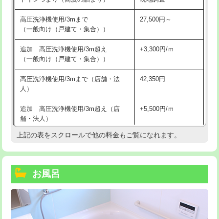
高圧洗浄機使用/3mまで
27,500円～
（一般向け（戸建て・集合））
追加 高圧洗浄機使用/3m超え
+3,300円/ｍ
（一般向け（戸建て・集合））
高圧洗浄機使用/3mまで（店舗・法
42,350円
人）
追加 高圧洗浄機使用/3m超え（店
+5,500円/ｍ
舗・法人）
上記の表をスクロールで他の料金もご覧になれます。
高度高圧洗浄換
現地調査
トーラー作業
16,500円
お風呂
トーラー機使用/3mまで
33,000円
追加トーラー機使用/3m超え
+3,300円
カメラ調査
33,000円