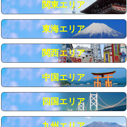
関東エリア
マス交換（深さ50㎝以上）
66,000円
コンクリート斫り（厚さ10㎝まで）
27,500円
東海エリア
コンクリート斫り（厚さ10㎝超え）
38,500円
モルタル補修（厚さ10㎝まで）
27,500円
モルタル補修（厚さ10㎝超え）
38,500円
関西エリア
追加人工
16,500円
廃棄・処分
現場見積
中国エリア
※給水管工事は20mmまでの価格です。
四国エリア
九州エリア