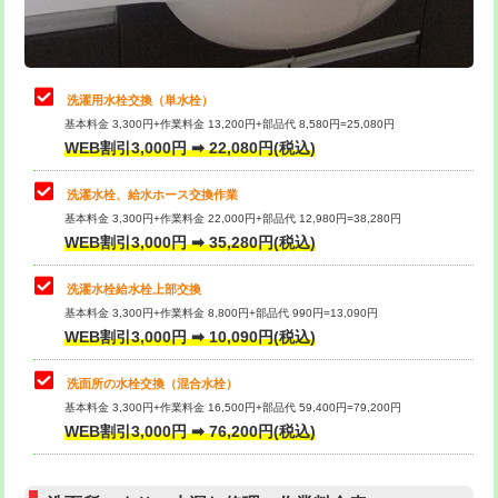
理・調整・分解・加工など（軽作業）
給水管工事※（ライニング鋼管・銅
44,000円
管・ポリ管・HT管使用/3ｍまで)
止水・漏水調査・防水処理・清掃・修
22,000円
理・調整・分解・加工など（中作業）
給水管工事※（ライニング鋼管・銅
+8,800円
洗濯用水栓交換（単水栓）
管・ポリ管・HT管使用/3ｍ超え)
基本料金 3,300円+作業料金 13,200円+部品代 8,580円=25,080円
止水・漏水調査・防水処理・清掃・修
33,000円
WEB割引3,000円 ➡ 22,080円(税込)
理・調整・分解・加工など（重作業）
排水管工事（土の掘削・埋め戻し作
11,000円~
業）
洗濯水栓、給水ホース交換作業
キッチンタンク脱着
16,500円
基本料金 3,300円+作業料金 22,000円+部品代 12,980円=38,280円
排水管工事（排水管工事/3ｍまで）
55,000円
WEB割引3,000円 ➡ 35,280円(税込)
その他部品の脱着
8,800円～
排水管工事（追加 排水管工事/3ｍ超
+11,000円
交換・取付（タンク）
22,000円+材料費
洗濯水栓給水栓上部交換
え）
基本料金 3,300円+作業料金 8,800円+部品代 990円=13,090円
交換・取付(単水栓（壁付・デッキ
13,200円+材料費
WEB割引3,000円 ➡ 10,090円(税込)
マス交換（土の掘削・埋め戻し作業）
11,000円~
式）)
洗面所の水栓交換（混合水栓）
マス交換（深さ50㎝未満）
55,000円
交換・取付(混合水栓（壁付・デッキ
16,500円+材料費
基本料金 3,300円+作業料金 16,500円+部品代 59,400円=79,200円
式・ワンホール）)
WEB割引3,000円 ➡ 76,200円(税込)
マス交換（深さ50㎝以上）
66,000円
交換・取付(排水栓・排水トラップ
22,000円+材料費
コンクリート斫り（厚さ10㎝まで）
27,500円
（P/S/ポップアップ））