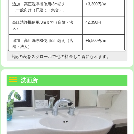
追加 高圧洗浄機使用/3m超え
+3,300円/ｍ
持込商品取付（混合水栓）
16,500円
マス交換（深さ50㎝以上）
66,000円
（一般向け（戸建て・集合））
持込商品取付（浄水器・分岐水栓）
16,500円
コンクリート斫り（厚さ10㎝まで）
27,500円
高圧洗浄機使用/3mまで（店舗・法
42,350円
人）
給水管工事※（ホール加工)
16,500円
コンクリート斫り（厚さ10㎝超え）
38,500円
追加 高圧洗浄機使用/3m超え（店
+5,500円/ｍ
給水管工事※（バンド止め)
3,300円
モルタル補修（厚さ10㎝まで）
27,500円
舗・法人）
給水管工事※（支持金具設置)
5,500円
モルタル補修（厚さ10㎝超え）
38,500円
上記の表をスクロールで他の料金もご覧になれます。
高度高圧洗浄換
現地調査
給水管工事※（保温材使用（バンド止
5,500円
洗面台設置
38,500円
トーラー作業
16,500円
め込み）)
洗面所
追加人工
16,500円
トーラー機使用/3mまで
33,000円
給水管工事※（土の掘削・埋め戻し作
11,000円
業)
廃棄・処分
現場見積
追加トーラー機使用/3m超え
+3,300円
給水管工事※（塩ビ管（VP・HI）使
33,000円
※給水管工事は20mmまでの価格です。
カメラ調査
33,000円
用/3ｍまで)
桝清掃
8,800円
給水管工事※（塩ビ管（VP・HI）使
+8,800円
用（追加）/3ｍ超え)
止水・漏水調査・防水処理・清掃・修
11,000円