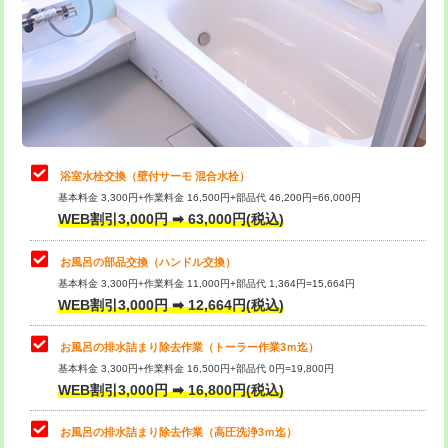
桝清掃
8,800円
止水・漏水調査・防水処理・清掃・修
11,000円
理・調整・分解・加工など（軽作業）
止水・漏水調査・防水処理・清掃・修
22,000円
理・調整・分解・加工など（中作業）
浴室水栓交換（壁付サーモ 混合水栓）
基本料金 3,300円+作業料金 16,500円+部品代 46,200円=66,000円
止水・漏水調査・防水処理・清掃・修
33,000円
WEB割引3,000円 ➡ 63,000円(税込)
理・調整・分解・加工など（重作業）
お風呂の部品交換（ハンドル交換）
トイレタンク脱着
16,500円
基本料金 3,300円+作業料金 11,000円+部品代 1,364円=15,664円
WEB割引3,000円 ➡ 12,664円(税込)
トイレ便器脱着
16,500円
タンクレストイレ脱着
33,000円
お風呂の排水詰まり除去作業（トーラー作業3ｍ迄）
基本料金 3,300円+作業料金 16,500円+部品代 0円=19,800円
小便器トイレ脱着
現地見積
WEB割引3,000円 ➡ 16,800円(税込)
その他部品の脱着
8,800円～
お風呂の排水詰まり除去作業（高圧洗浄3ｍ迄）