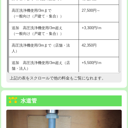
給水管工事※（バンド止め)
3,300円
高圧洗浄機使用/3mまで
27,500円～
（一般向け（戸建て・集合））
給水管工事※（支持金具設置)
5,500円
追加 高圧洗浄機使用/3m超え
+3,300円/ｍ
給水管工事※（保温材使用（バンド止
5,500円
（一般向け（戸建て・集合））
め込み）)
高圧洗浄機使用/3mまで（店舗・法
42,350円
給水管工事※（土の掘削・埋め戻し作
11,000円
人）
業)
追加 高圧洗浄機使用/3m超え（店
+5,500円/ｍ
給水管工事※（塩ビ管（VP・HI）使
33,000円
舗・法人）
用/3ｍまで)
上記の表をスクロールで他の料金もご覧になれます。
高度高圧洗浄換
現地調査
給水管工事※（塩ビ管（VP・HI）使
+8,800円
用（追加）/3ｍ超え)
トーラー作業
16,500円
給水管工事※（ライニング鋼管・銅
44,000円
水道管
トーラー機使用/3mまで
33,000円
管・ポリ管・HT管使用/3ｍまで)
追加トーラー機使用/3m超え
+3,300円
給水管工事※（ライニング鋼管・銅
+8,800円
管・ポリ管・HT管使用/3ｍ超え)
カメラ調査
33,000円