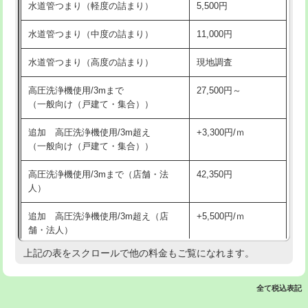
水道管つまり（軽度の詰まり）
5,500円
交換・取付(排水栓・排水トラップ
22,000円+材料費
洗面台設置
38,500円
（P/S/ポップアップ））
水道管つまり（中度の詰まり）
11,000円
化粧台設置
22,000円
交換・取付（その他部品）
11,000円+材料費
水道管つまり（高度の詰まり）
現地調査
追加人工
16,500円
持込商品取付（単水栓）
13,200円
高圧洗浄機使用/3mまで
27,500円～
廃棄・処分
現場見積
（一般向け（戸建て・集合））
持込商品取付（混合水栓）
16,500円
※給水管工事は20mmまでの価格です。
追加 高圧洗浄機使用/3m超え
+3,300円/ｍ
持込商品取付（浄水器・分岐水栓）
16,500円
（一般向け（戸建て・集合））
排水管工事（土の掘削・埋め戻し作
11,000円~
高圧洗浄機使用/3mまで（店舗・法
42,350円
業）
人）
排水管工事（排水管工事/3ｍまで）
55,000円
追加 高圧洗浄機使用/3m超え（店
+5,500円/ｍ
舗・法人）
排水管工事（追加 排水管工事/3ｍ超
+11,000円
え）
上記の表をスクロールで他の料金もご覧になれます。
高度高圧洗浄換
現地調査
マス交換（土の掘削・埋め戻し作業）
11,000円~
トーラー作業
16,500円
全て税込表記
マス交換（深さ50㎝未満）
55,000円