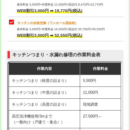
用/3ｍまで)
基本料金 3,300円+作業料金 11,000円+部品代 8,470円=22,770円
止水・漏水調査・防水処理・清掃・修
33,000円
WEB割引3,000円 ➡ 19,770円(税込)
理・調整・分解・加工など（重作業）
給水管工事※（塩ビ管（VP・HI）使
+8,800円
用（追加）/3ｍ超え)
キッチンの水栓交換（ワンホール混合栓）
お風呂タンク脱着
16,500円
基本料金 3,300円+作業料金 16,500円+部品代 35,750円=55,550円
給水管工事※（ライニング鋼管・銅
44,000円
WEB割引3,000円 ➡ 52,550円(税込)
その他部品の脱着
8,800円～
管・ポリ管・HT管使用/3ｍまで)
交換・取付（タンク）
22,000円+材料費
給水管工事※（ライニング鋼管・銅
+8,800円
管・ポリ管・HT管使用/3ｍ超え)
キッチンつまり・水漏れ修理の作業料金表
交換・取付(単水栓（壁付・デッキ
13,200円+材料費
式）)
排水管工事（土の掘削・埋め戻し作
11,000円~
作業内容
作業料金
業）
交換・取付(混合水栓（壁付・デッキ
16,500円+材料費
キッチンつまり（軽度の詰まり）
5,500円
式・ワンホール）)
排水管工事（排水管工事/3ｍまで）
55,000円
キッチンつまり（中度の詰まり）
11,000円
交換・取付(排水栓・排水トラップ
22,000円+材料費
排水管工事（追加 排水管工事/3ｍ超
+11,000円
（P/S/ポップアップ））
え）
キッチンつまり（高度の詰まり）
現地調査
交換・取付（その他部品）
11,000円+材料費
マス交換（土の掘削・埋め戻し作業）
11,000円~
高圧洗浄機使用/3mまで
27,500円～
（一般向け（戸建て・集合））
持込商品取付（単水栓）
13,200円
マス交換（深さ50㎝未満）
55,000円