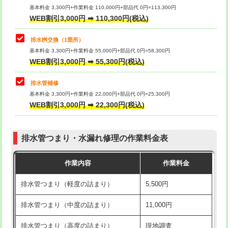
基本料金 3,300円+作業料金 110,000円+部品代 0円=113,300円
WEB割引3,000円 ➡ 110,300円(税込)
交換・取付（タンク）
22,000円+材料費
マス交換（深さ50㎝以上）
66,000円
交換・取付(単水栓（壁付・デッキ
13,200円+材料費
コンクリート斫り（厚さ10㎝まで）
27,500円
排水桝交換（1箇所）
式）)
基本料金 3,300円+作業料金 55,000円+部品代 0円=58,300円
コンクリート斫り（厚さ10㎝超え）
38,500円
WEB割引3,000円 ➡ 55,300円(税込)
交換・取付(混合水栓（壁付・デッキ
16,500円+材料費
式・ワンホール）)
モルタル補修（厚さ10㎝まで）
27,500円
排水管補修
基本料金 3,300円+作業料金 22,000円+部品代 0円=25,300円
交換・取付(排水栓・排水トラップ
22,000円+材料費
モルタル補修（厚さ10㎝超え）
38,500円
WEB割引3,000円 ➡ 22,300円(税込)
（P/S/ポップアップ））
台所シンク・作業台設置
現場見積
交換・取付（その他部品）
11,000円+材料費
排水管つまり・水漏れ修理の作業料金表
追加人工
16,500円
持込商品取付（単水栓）
13,200円
作業内容
作業料金
廃棄・処分
現場見積
持込商品取付（混合水栓）
16,500円
排水管つまり（軽度の詰まり）
5,500円
※給水管工事は20mmまでの価格です。
持込商品取付（浄水器・分岐水栓）
16,500円
排水管つまり（中度の詰まり）
11,000円
給水管工事※（ホール加工)
16,500円
排水管つまり（高度の詰まり）
現地調査