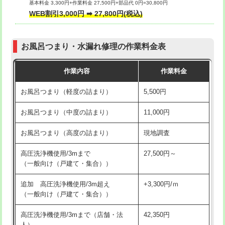
基本料金 3,300円+作業料金 27,500円+部品代 0円=30,800円
交換・取付（タンク）
22,000円+材料費
WEB割引3,000円 ➡ 27,800円(税込)
交換・取付（便器）
22,000円+材料費
お風呂つまり・水漏れ修理の作業料金表
交換・取付（普通便座）
11,000円+材料費
作業内容
作業料金
交換・取付（温水洗浄便座）
16,500円+材料費
お風呂つまり（軽度の詰まり）
5,500円
交換・取付(単水栓（壁付・デッキ
13,200円+材料費
式）)
お風呂つまり（中度の詰まり）
11,000円
交換・取付(混合水栓（壁付・デッキ
16,500円+材料費
お風呂つまり（高度の詰まり）
現地調査
式・ワンホール）)
高圧洗浄機使用/3mまで
27,500円～
交換・取付(排水栓・排水トラップ
22,000円+材料費
（一般向け（戸建て・集合））
（P/S/ポップアップ））
追加 高圧洗浄機使用/3m超え
+3,300円/ｍ
交換・取付（その他部品）
11,000円+材料費
（一般向け（戸建て・集合））
持込商品取付（単水栓）
13,200円
高圧洗浄機使用/3mまで（店舗・法
42,350円
人）