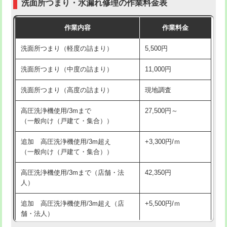
洗面所つまり・水漏れ修理の作業料金表
コンクリート斫り（厚さ10㎝超え）
38,500円
交換・取付（その他部品）
11,000円+材料費
作業内容
作業料金
モルタル補修（厚さ10㎝まで）
27,500円
持込商品取付（単水栓）
13,200円
洗面所つまり（軽度の詰まり）
5,500円
モルタル補修（厚さ10㎝超え）
38,500円
持込商品取付（混合水栓）
16,500円
洗面所つまり（中度の詰まり）
11,000円
洗面台設置
38,500円
持込商品取付（浄水器・分岐水栓）
16,500円
洗面所つまり（高度の詰まり）
現地調査
バスタブ設置
現場見積
給水管工事※（ホール加工)
16,500円
高圧洗浄機使用/3mまで
27,500円～
追加人工
16,500円
（一般向け（戸建て・集合））
給水管工事※（バンド止め)
3,300円
廃棄・処分
現場見積
追加 高圧洗浄機使用/3m超え
+3,300円/ｍ
給水管工事※（支持金具設置)
5,500円
（一般向け（戸建て・集合））
※給水管工事は20mmまでの価格です。
給水管工事※（保温材使用（バンド止
5,500円
高圧洗浄機使用/3mまで（店舗・法
42,350円
め込み）)
人）
給水管工事※（土の掘削・埋め戻し作
11,000円
追加 高圧洗浄機使用/3m超え（店
+5,500円/ｍ
業)
舗・法人）
給水管工事※（塩ビ管（VP・HI）使
33,000円