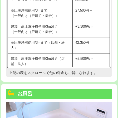
高圧洗浄機使用/3mまで
27,500円～
（一般向け（戸建て・集合））
追加 高圧洗浄機使用/3m超え
+3,300円/ｍ
（一般向け（戸建て・集合））
高圧洗浄機使用/3mまで（店舗・法
42,350円
人）
追加 高圧洗浄機使用/3m超え（店
+5,500円/ｍ
舗・法人）
上記の表をスクロールで他の料金もご覧になれます。
高度高圧洗浄換
現地調査
トーラー作業
16,500円
お風呂
トーラー機使用/3mまで
33,000円
追加トーラー機使用/3m超え
+3,300円
カメラ調査
33,000円