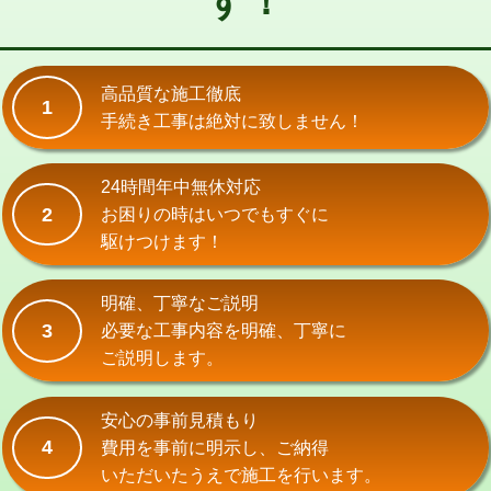
す！
式）)
交換・取付(混合水栓（壁付・デッキ
16,500円+材料費
式・ワンホール）)
高品質な施工徹底
1
手続き工事は絶対に致しません！
交換・取付(排水栓・排水トラップ
22,000円+材料費
（P/S/ポップアップ））
24時間年中無休対応
交換・取付（その他部品）
11,000円+材料費
2
お困りの時はいつでもすぐに
持込商品取付（単水栓）
13,200円
駆けつけます！
持込商品取付（混合水栓）
16,500円
明確、丁寧なご説明
持込商品取付（浄水器・分岐水栓）
16,500円
3
必要な工事内容を明確、丁寧に
ご説明します。
給水管工事※（ホール加工)
16,500円
給水管工事※（バンド止め)
3,300円
安心の事前見積もり
4
費用を事前に明示し、ご納得
給水管工事※（支持金具設置)
5,500円
いただいたうえで施工を行います。