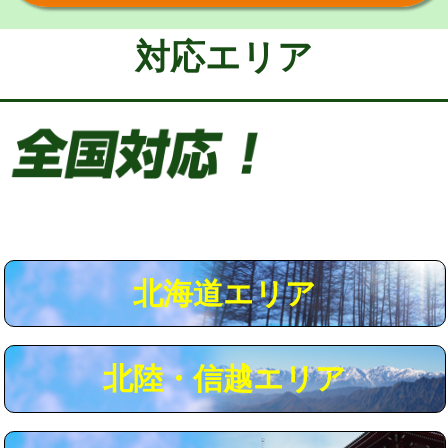
給水管工事※（保温材使用（バンド止
5,500円
め込み）)
対応エリア
給水管工事※（土の掘削・埋め戻し作
11,000円
業)
給水管工事※（塩ビ管（VP・HI）使
33,000円
用/3ｍまで)
給水管工事※（塩ビ管（VP・HI）使
+8,800円
用（追加）/3ｍ超え)
給水管工事※（ライニング鋼管・銅
44,000円
管・ポリ管・HT管使用/3ｍまで)
北海道エリア
給水管工事※（ライニング鋼管・銅
+8,800円
管・ポリ管・HT管使用/3ｍ超え)
北陸・信越エリア
マス交換（土の掘削・埋め戻し作業）
11,000円~
マス交換（深さ50㎝未満）
55,000円