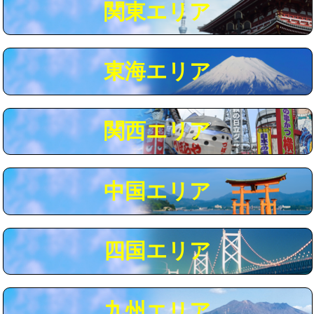
関東エリア
マス交換（深さ50㎝以上）
66,000円
コンクリート斫り（厚さ10㎝まで）
27,500円
東海エリア
コンクリート斫り（厚さ10㎝超え）
38,500円
モルタル補修（厚さ10㎝まで）
27,500円
モルタル補修（厚さ10㎝超え）
38,500円
関西エリア
追加人工
16,500円
廃棄・処分
現場見積
中国エリア
※給水管工事は20mmまでの価格です。
四国エリア
九州エリア