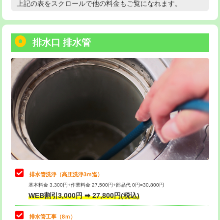
上記の表をスクロールで他の料金もご覧になれます。
高度高圧洗浄換
現地調査
用/3ｍまで)
トーラー作業
16,500円
給水管工事※（塩ビ管（VP・HI）使
+8,800円
用（追加）/3ｍ超え)
排水口 排水管
トーラー機使用/3mまで
33,000円
給水管工事※（ライニング鋼管・銅
44,000円
追加トーラー機使用/3m超え
+3,300円
管・ポリ管・HT管使用/3ｍまで)
カメラ調査
33,000円
給水管工事※（ライニング鋼管・銅
+8,800円
管・ポリ管・HT管使用/3ｍ超え)
桝清掃
8,800円
排水管工事（土の掘削・埋め戻し作
11,000円~
止水・漏水調査・防水処理・清掃・修
11,000円
業）
理・調整・分解・加工など（軽作業）
排水管工事（排水管工事/3ｍまで）
55,000円
止水・漏水調査・防水処理・清掃・修
22,000円
理・調整・分解・加工など（中作業）
排水管工事（追加 排水管工事/3ｍ超
+11,000円
排水管洗浄（高圧洗浄3ｍ迄）
え）
基本料金 3,300円+作業料金 27,500円+部品代 0円=30,800円
止水・漏水調査・防水処理・清掃・修
33,000円
WEB割引3,000円 ➡ 27,800円(税込)
理・調整・分解・加工など（重作業）
マス交換（土の掘削・埋め戻し作業）
11,000円~
排水管工事（8ｍ）
その他部品の脱着
8,800円～
マス交換（深さ50㎝未満）
55,000円