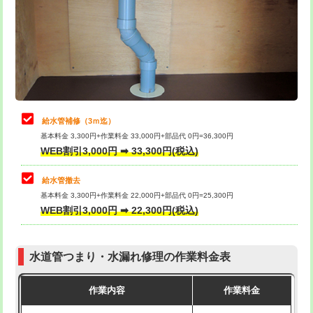
排水管工事（土の掘削・埋め戻し作
11,000円~
桝清掃
8,800円
業）
止水・漏水調査・防水処理・清掃・修
11,000円
排水管工事（排水管工事/3ｍまで）
55,000円
理・調整・分解・加工など（軽作業）
排水管工事（追加 排水管工事/3ｍ超
+11,000円
止水・漏水調査・防水処理・清掃・修
22,000円
え）
理・調整・分解・加工など（中作業）
給水管補修（3ｍ迄）
マス交換（土の掘削・埋め戻し作業）
11,000円~
基本料金 3,300円+作業料金 33,000円+部品代 0円=36,300円
止水・漏水調査・防水処理・清掃・修
33,000円
WEB割引3,000円 ➡ 33,300円(税込)
理・調整・分解・加工など（重作業）
マス交換（深さ50㎝未満）
55,000円
給水管撤去
その他部品の脱着
8,800円～
マス交換（深さ50㎝以上）
66,000円
基本料金 3,300円+作業料金 22,000円+部品代 0円=25,300円
WEB割引3,000円 ➡ 22,300円(税込)
交換・取付（タンク）
22,000円+材料費
コンクリート斫り（厚さ10㎝まで）
27,500円
交換・取付(単水栓（壁付・デッキ
13,200円+材料費
コンクリート斫り（厚さ10㎝超え）
38,500円
式）)
水道管つまり・水漏れ修理の作業料金表
モルタル補修（厚さ10㎝まで）
27,500円
交換・取付(混合水栓（壁付・デッキ
16,500円+材料費
作業内容
作業料金
式・ワンホール）)
モルタル補修（厚さ10㎝超え）
38,500円