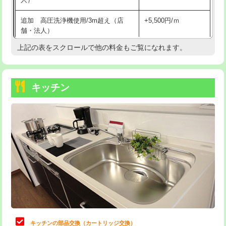
持込商品取付（混合水栓）
16,500円
追加 高圧洗浄機使用/3m超え（店
+5,500円/ｍ
持込商品取付（浄水器・分岐水栓）
16,500円
舗・法人）
持込商品取付（温水洗浄便座）
22,000円
上記の表をスクロールで他の料金もご覧になれます。
高度高圧洗浄換
現地調査
持込商品取付（普通便座⇔温水洗浄便
22,000円
トーラー作業
16,500円
座）
キッチン
トーラー機使用/3mまで
33,000円
給水管工事※（ホール加工)
16,500円
追加トーラー機使用/3m超え
+3,300円
給水管工事※（バンド止め)
3,300円
カメラ調査
33,000円
給水管工事※（支持金具設置)
5,500円
桝清掃
8,800円
給水管工事※（保温材使用（バンド止
5,500円
め込み）)
止水・漏水調査・防水処理・清掃・修
11,000円
理・調整・分解・加工など（軽作業）
給水管工事※（土の掘削・埋め戻し作
11,000円
業)
止水・漏水調査・防水処理・清掃・修
22,000円
理・調整・分解・加工など（中作業）
給水管工事※（塩ビ管（VP・HI）使
33,000円
キッチンの部品交換（カートリッジ交換）