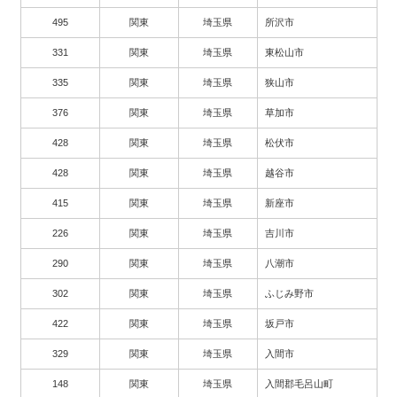
495
関東
埼玉県
所沢市
331
関東
埼玉県
東松山市
335
関東
埼玉県
狭山市
376
関東
埼玉県
草加市
428
関東
埼玉県
松伏市
428
関東
埼玉県
越谷市
415
関東
埼玉県
新座市
226
関東
埼玉県
吉川市
290
関東
埼玉県
八潮市
302
関東
埼玉県
ふじみ野市
422
関東
埼玉県
坂戸市
329
関東
埼玉県
入間市
148
関東
埼玉県
入間郡毛呂山町