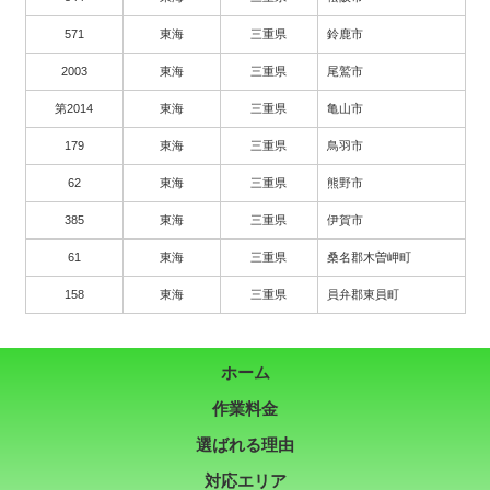
571
東海
三重県
鈴鹿市
2003
東海
三重県
尾鷲市
第2014
東海
三重県
亀山市
179
東海
三重県
鳥羽市
62
東海
三重県
熊野市
385
東海
三重県
伊賀市
61
東海
三重県
桑名郡木曽岬町
158
東海
三重県
員弁郡東員町
ホーム
作業料金
選ばれる理由
対応エリア