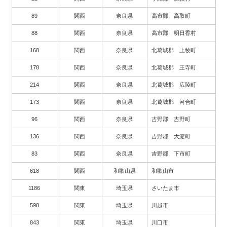
89
関西
奈良県
高市郡 高取町
88
関西
奈良県
高市郡 明日香村
168
関西
奈良県
北葛城郡 上牧町
178
関西
奈良県
北葛城郡 王寺町
214
関西
奈良県
北葛城郡 広陵町
173
関西
奈良県
北葛城郡 河合町
96
関西
奈良県
吉野郡 吉野町
136
関西
奈良県
吉野郡 大淀町
83
関西
奈良県
吉野郡 下市町
618
関西
和歌山県
和歌山市
1186
関東
埼玉県
さいたま市
598
関東
埼玉県
川越市
843
関東
埼玉県
川口市