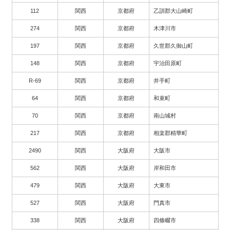
112
関西
京都府
乙訓郡大山崎町
274
関西
京都府
木津川市
197
関西
京都府
久世郡久御山町
148
関西
京都府
宇治田原町
R-69
関西
京都府
井手町
64
関西
京都府
和束町
70
関西
京都府
南山城村
217
関西
京都府
相楽郡精華町
2490
関西
大阪府
大阪市
562
関西
大阪府
岸和田市
479
関西
大阪府
大東市
527
関西
大阪府
門真市
338
関西
大阪府
四條畷市