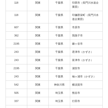
118
関東
千葉県
印西市（長門川水道企
業団）
118
関東
千葉県
印旛郡栄町（長門川水
道企業団）
607
関東
千葉県
市原市
362
関東
千葉県
我孫子市
2195
関東
千葉県
鎌ヶ谷市
243
関東
千葉県
君津市（かずさ）
243
関東
千葉県
富津市（かずさ）
2195
関東
千葉県
浦安市
243
関東
千葉県
袖ヶ浦市（かずさ）
542
関東
神奈川県
横須賀市
505
関東
埼玉県
熊谷市
337
関東
埼玉県
行田市