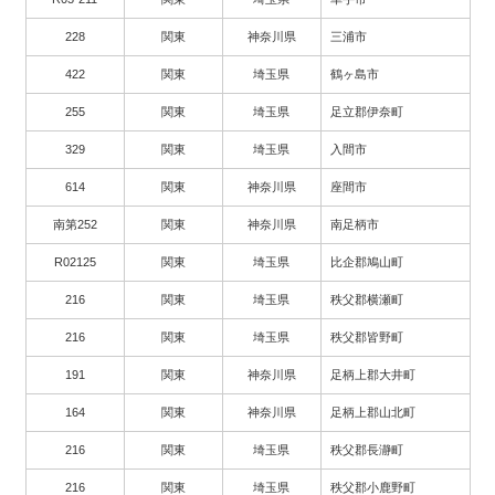
228
関東
神奈川県
三浦市
422
関東
埼玉県
鶴ヶ島市
255
関東
埼玉県
足立郡伊奈町
329
関東
埼玉県
入間市
614
関東
神奈川県
座間市
南第252
関東
神奈川県
南足柄市
R02125
関東
埼玉県
比企郡鳩山町
216
関東
埼玉県
秩父郡横瀬町
216
関東
埼玉県
秩父郡皆野町
191
関東
神奈川県
足柄上郡大井町
164
関東
神奈川県
足柄上郡山北町
216
関東
埼玉県
秩父郡長瀞町
216
関東
埼玉県
秩父郡小鹿野町