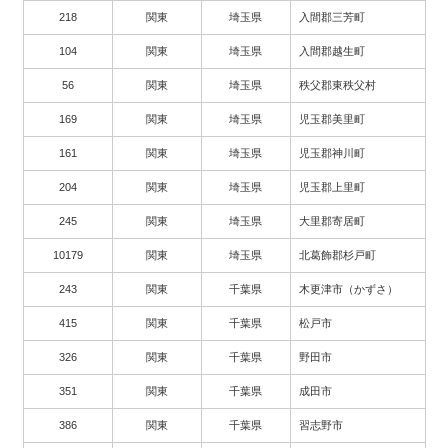
218
関東
埼玉県
入間郡三芳町
104
関東
埼玉県
入間郡越生町
56
関東
埼玉県
秩父郡東秩父村
169
関東
埼玉県
児玉郡美里町
161
関東
埼玉県
児玉郡神川町
204
関東
埼玉県
児玉郡上里町
245
関東
埼玉県
大里郡寄居町
10179
関東
埼玉県
北葛飾郡杉戸町
243
関東
千葉県
木更津市（かずさ）
415
関東
千葉県
松戸市
326
関東
千葉県
野田市
351
関東
千葉県
成田市
386
関東
千葉県
習志野市