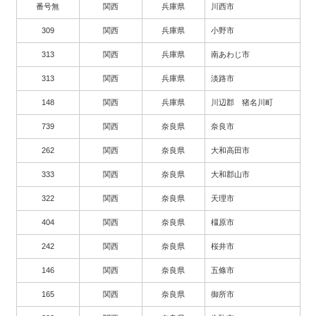
番号無
関西
兵庫県
川西市
309
関西
兵庫県
小野市
313
関西
兵庫県
南あわじ市
313
関西
兵庫県
淡路市
148
関西
兵庫県
川辺郡 猪名川町
739
関西
奈良県
奈良市
262
関西
奈良県
大和高田市
333
関西
奈良県
大和郡山市
322
関西
奈良県
天理市
404
関西
奈良県
橿原市
242
関西
奈良県
桜井市
146
関西
奈良県
五條市
165
関西
奈良県
御所市