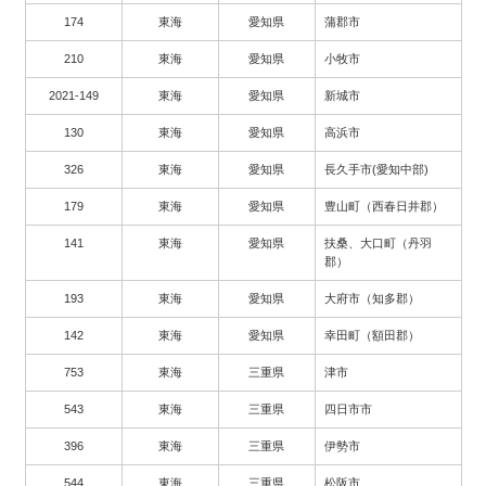
174
東海
愛知県
蒲郡市
210
東海
愛知県
小牧市
2021-149
東海
愛知県
新城市
130
東海
愛知県
高浜市
326
東海
愛知県
長久手市(愛知中部)
179
東海
愛知県
豊山町（西春日井郡）
141
東海
愛知県
扶桑、大口町（丹羽
郡）
193
東海
愛知県
大府市（知多郡）
142
東海
愛知県
幸田町（額田郡）
753
東海
三重県
津市
543
東海
三重県
四日市市
396
東海
三重県
伊勢市
544
東海
三重県
松阪市