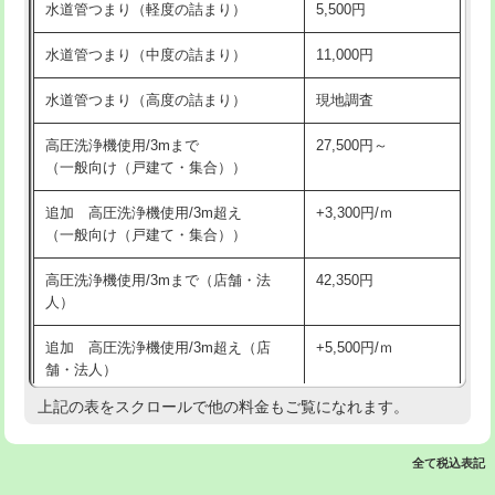
水道管つまり（軽度の詰まり）
5,500円
交換・取付(排水栓・排水トラップ
22,000円+材料費
洗面台設置
38,500円
（P/S/ポップアップ））
水道管つまり（中度の詰まり）
11,000円
化粧台設置
22,000円
交換・取付（その他部品）
11,000円+材料費
水道管つまり（高度の詰まり）
現地調査
追加人工
16,500円
持込商品取付（単水栓）
13,200円
高圧洗浄機使用/3mまで
27,500円～
廃棄・処分
現場見積
（一般向け（戸建て・集合））
持込商品取付（混合水栓）
16,500円
※給水管工事は20mmまでの価格です。
追加 高圧洗浄機使用/3m超え
+3,300円/ｍ
持込商品取付（浄水器・分岐水栓）
16,500円
（一般向け（戸建て・集合））
排水管工事（土の掘削・埋め戻し作
11,000円~
高圧洗浄機使用/3mまで（店舗・法
42,350円
業）
人）
排水管工事（排水管工事/3ｍまで）
55,000円
追加 高圧洗浄機使用/3m超え（店
+5,500円/ｍ
舗・法人）
排水管工事（追加 排水管工事/3ｍ超
+11,000円
え）
上記の表をスクロールで他の料金もご覧になれます。
高度高圧洗浄換
現地調査
マス交換（土の掘削・埋め戻し作業）
11,000円~
トーラー作業
16,500円
全て税込表記
マス交換（深さ50㎝未満）
55,000円