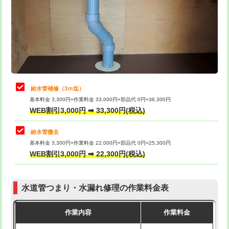
排水管工事（土の掘削・埋め戻し作
11,000円~
桝清掃
8,800円
業）
止水・漏水調査・防水処理・清掃・修
11,000円
排水管工事（排水管工事/3ｍまで）
55,000円
理・調整・分解・加工など（軽作業）
排水管工事（追加 排水管工事/3ｍ超
+11,000円
止水・漏水調査・防水処理・清掃・修
22,000円
え）
理・調整・分解・加工など（中作業）
給水管補修（3ｍ迄）
マス交換（土の掘削・埋め戻し作業）
11,000円~
基本料金 3,300円+作業料金 33,000円+部品代 0円=36,300円
止水・漏水調査・防水処理・清掃・修
33,000円
WEB割引3,000円 ➡ 33,300円(税込)
理・調整・分解・加工など（重作業）
マス交換（深さ50㎝未満）
55,000円
給水管撤去
その他部品の脱着
8,800円～
マス交換（深さ50㎝以上）
66,000円
基本料金 3,300円+作業料金 22,000円+部品代 0円=25,300円
WEB割引3,000円 ➡ 22,300円(税込)
交換・取付（タンク）
22,000円+材料費
コンクリート斫り（厚さ10㎝まで）
27,500円
交換・取付(単水栓（壁付・デッキ
13,200円+材料費
コンクリート斫り（厚さ10㎝超え）
38,500円
式）)
水道管つまり・水漏れ修理の作業料金表
モルタル補修（厚さ10㎝まで）
27,500円
交換・取付(混合水栓（壁付・デッキ
16,500円+材料費
作業内容
作業料金
式・ワンホール）)
モルタル補修（厚さ10㎝超え）
38,500円