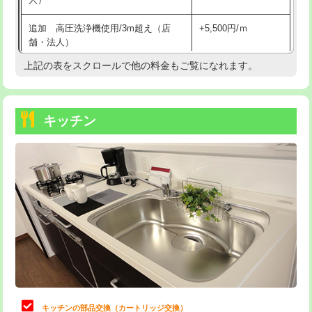
持込商品取付（混合水栓）
16,500円
追加 高圧洗浄機使用/3m超え（店
+5,500円/ｍ
持込商品取付（浄水器・分岐水栓）
16,500円
舗・法人）
持込商品取付（温水洗浄便座）
22,000円
上記の表をスクロールで他の料金もご覧になれます。
高度高圧洗浄換
現地調査
持込商品取付（普通便座⇔温水洗浄便
22,000円
トーラー作業
16,500円
座）
キッチン
トーラー機使用/3mまで
33,000円
給水管工事※（ホール加工)
16,500円
追加トーラー機使用/3m超え
+3,300円
給水管工事※（バンド止め)
3,300円
カメラ調査
33,000円
給水管工事※（支持金具設置)
5,500円
桝清掃
8,800円
給水管工事※（保温材使用（バンド止
5,500円
め込み）)
止水・漏水調査・防水処理・清掃・修
11,000円
理・調整・分解・加工など（軽作業）
給水管工事※（土の掘削・埋め戻し作
11,000円
業)
止水・漏水調査・防水処理・清掃・修
22,000円
理・調整・分解・加工など（中作業）
給水管工事※（塩ビ管（VP・HI）使
33,000円
キッチンの部品交換（カートリッジ交換）