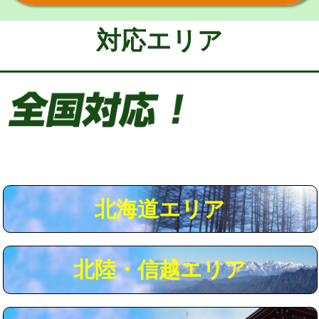
給水管工事※（保温材使用（バンド止
5,500円
め込み）)
対応エリア
給水管工事※（土の掘削・埋め戻し作
11,000円
業)
給水管工事※（塩ビ管（VP・HI）使
33,000円
用/3ｍまで)
給水管工事※（塩ビ管（VP・HI）使
+8,800円
用（追加）/3ｍ超え)
給水管工事※（ライニング鋼管・銅
44,000円
管・ポリ管・HT管使用/3ｍまで)
北海道エリア
給水管工事※（ライニング鋼管・銅
+8,800円
管・ポリ管・HT管使用/3ｍ超え)
北陸・信越エリア
マス交換（土の掘削・埋め戻し作業）
11,000円~
マス交換（深さ50㎝未満）
55,000円