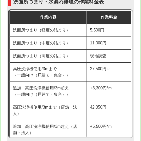
洗面所つまり・水漏れ修理の作業料金表
コンクリート斫り（厚さ10㎝超え）
38,500円
交換・取付（その他部品）
11,000円+材料費
作業内容
作業料金
モルタル補修（厚さ10㎝まで）
27,500円
持込商品取付（単水栓）
13,200円
洗面所つまり（軽度の詰まり）
5,500円
モルタル補修（厚さ10㎝超え）
38,500円
持込商品取付（混合水栓）
16,500円
洗面所つまり（中度の詰まり）
11,000円
洗面台設置
38,500円
持込商品取付（浄水器・分岐水栓）
16,500円
洗面所つまり（高度の詰まり）
現地調査
バスタブ設置
現場見積
給水管工事※（ホール加工)
16,500円
高圧洗浄機使用/3mまで
27,500円～
追加人工
16,500円
（一般向け（戸建て・集合））
給水管工事※（バンド止め)
3,300円
廃棄・処分
現場見積
追加 高圧洗浄機使用/3m超え
+3,300円/ｍ
給水管工事※（支持金具設置)
5,500円
（一般向け（戸建て・集合））
※給水管工事は20mmまでの価格です。
給水管工事※（保温材使用（バンド止
5,500円
高圧洗浄機使用/3mまで（店舗・法
42,350円
め込み）)
人）
給水管工事※（土の掘削・埋め戻し作
11,000円
追加 高圧洗浄機使用/3m超え（店
+5,500円/ｍ
業)
舗・法人）
給水管工事※（塩ビ管（VP・HI）使
33,000円