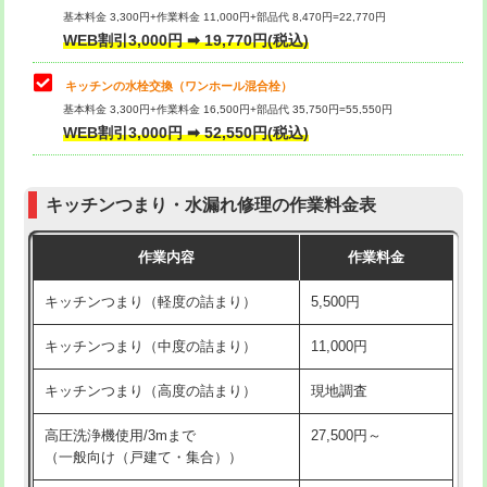
用/3ｍまで)
基本料金 3,300円+作業料金 11,000円+部品代 8,470円=22,770円
止水・漏水調査・防水処理・清掃・修
33,000円
WEB割引3,000円 ➡ 19,770円(税込)
理・調整・分解・加工など（重作業）
給水管工事※（塩ビ管（VP・HI）使
+8,800円
用（追加）/3ｍ超え)
キッチンの水栓交換（ワンホール混合栓）
お風呂タンク脱着
16,500円
基本料金 3,300円+作業料金 16,500円+部品代 35,750円=55,550円
給水管工事※（ライニング鋼管・銅
44,000円
WEB割引3,000円 ➡ 52,550円(税込)
その他部品の脱着
8,800円～
管・ポリ管・HT管使用/3ｍまで)
交換・取付（タンク）
22,000円+材料費
給水管工事※（ライニング鋼管・銅
+8,800円
管・ポリ管・HT管使用/3ｍ超え)
キッチンつまり・水漏れ修理の作業料金表
交換・取付(単水栓（壁付・デッキ
13,200円+材料費
式）)
排水管工事（土の掘削・埋め戻し作
11,000円~
作業内容
作業料金
業）
交換・取付(混合水栓（壁付・デッキ
16,500円+材料費
キッチンつまり（軽度の詰まり）
5,500円
式・ワンホール）)
排水管工事（排水管工事/3ｍまで）
55,000円
キッチンつまり（中度の詰まり）
11,000円
交換・取付(排水栓・排水トラップ
22,000円+材料費
排水管工事（追加 排水管工事/3ｍ超
+11,000円
（P/S/ポップアップ））
え）
キッチンつまり（高度の詰まり）
現地調査
交換・取付（その他部品）
11,000円+材料費
マス交換（土の掘削・埋め戻し作業）
11,000円~
高圧洗浄機使用/3mまで
27,500円～
（一般向け（戸建て・集合））
持込商品取付（単水栓）
13,200円
マス交換（深さ50㎝未満）
55,000円