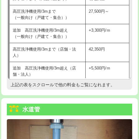
給水管工事※（バンド止め)
3,300円
高圧洗浄機使用/3mまで
27,500円～
（一般向け（戸建て・集合））
給水管工事※（支持金具設置)
5,500円
追加 高圧洗浄機使用/3m超え
+3,300円/ｍ
給水管工事※（保温材使用（バンド止
5,500円
（一般向け（戸建て・集合））
め込み）)
高圧洗浄機使用/3mまで（店舗・法
42,350円
給水管工事※（土の掘削・埋め戻し作
11,000円
人）
業)
追加 高圧洗浄機使用/3m超え（店
+5,500円/ｍ
給水管工事※（塩ビ管（VP・HI）使
33,000円
舗・法人）
用/3ｍまで)
上記の表をスクロールで他の料金もご覧になれます。
高度高圧洗浄換
現地調査
給水管工事※（塩ビ管（VP・HI）使
+8,800円
用（追加）/3ｍ超え)
トーラー作業
16,500円
給水管工事※（ライニング鋼管・銅
44,000円
水道管
トーラー機使用/3mまで
33,000円
管・ポリ管・HT管使用/3ｍまで)
追加トーラー機使用/3m超え
+3,300円
給水管工事※（ライニング鋼管・銅
+8,800円
管・ポリ管・HT管使用/3ｍ超え)
カメラ調査
33,000円