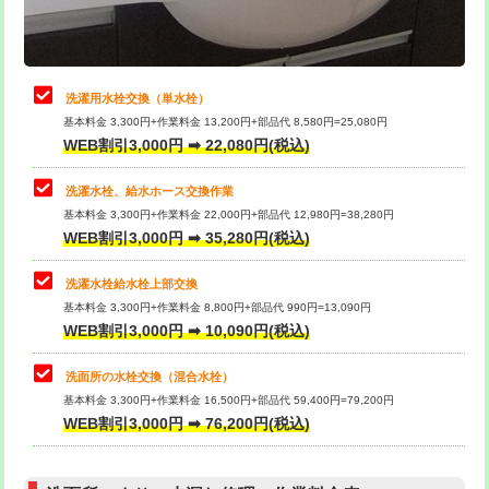
理・調整・分解・加工など（軽作業）
給水管工事※（ライニング鋼管・銅
44,000円
管・ポリ管・HT管使用/3ｍまで)
止水・漏水調査・防水処理・清掃・修
22,000円
理・調整・分解・加工など（中作業）
給水管工事※（ライニング鋼管・銅
+8,800円
洗濯用水栓交換（単水栓）
管・ポリ管・HT管使用/3ｍ超え)
基本料金 3,300円+作業料金 13,200円+部品代 8,580円=25,080円
止水・漏水調査・防水処理・清掃・修
33,000円
WEB割引3,000円 ➡ 22,080円(税込)
理・調整・分解・加工など（重作業）
排水管工事（土の掘削・埋め戻し作
11,000円~
業）
洗濯水栓、給水ホース交換作業
キッチンタンク脱着
16,500円
基本料金 3,300円+作業料金 22,000円+部品代 12,980円=38,280円
排水管工事（排水管工事/3ｍまで）
55,000円
WEB割引3,000円 ➡ 35,280円(税込)
その他部品の脱着
8,800円～
排水管工事（追加 排水管工事/3ｍ超
+11,000円
交換・取付（タンク）
22,000円+材料費
洗濯水栓給水栓上部交換
え）
基本料金 3,300円+作業料金 8,800円+部品代 990円=13,090円
交換・取付(単水栓（壁付・デッキ
13,200円+材料費
WEB割引3,000円 ➡ 10,090円(税込)
マス交換（土の掘削・埋め戻し作業）
11,000円~
式）)
洗面所の水栓交換（混合水栓）
マス交換（深さ50㎝未満）
55,000円
交換・取付(混合水栓（壁付・デッキ
16,500円+材料費
基本料金 3,300円+作業料金 16,500円+部品代 59,400円=79,200円
式・ワンホール）)
WEB割引3,000円 ➡ 76,200円(税込)
マス交換（深さ50㎝以上）
66,000円
交換・取付(排水栓・排水トラップ
22,000円+材料費
コンクリート斫り（厚さ10㎝まで）
27,500円
（P/S/ポップアップ））