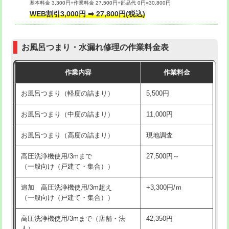
基本料金 3,300円+作業料金 27,500円+部品代 0円=30,800円
交換・取付（タンク）
22,000円+材料費
WEB割引3,000円 ➡ 27,800円(税込)
交換・取付（便器）
22,000円+材料費
お風呂つまり・水漏れ修理の作業料金表
交換・取付（普通便座）
11,000円+材料費
作業内容
作業料金
交換・取付（温水洗浄便座）
16,500円+材料費
お風呂つまり（軽度の詰まり）
5,500円
交換・取付(単水栓（壁付・デッキ
13,200円+材料費
式）)
お風呂つまり（中度の詰まり）
11,000円
交換・取付(混合水栓（壁付・デッキ
16,500円+材料費
お風呂つまり（高度の詰まり）
現地調査
式・ワンホール）)
高圧洗浄機使用/3mまで
27,500円～
交換・取付(排水栓・排水トラップ
22,000円+材料費
（一般向け（戸建て・集合））
（P/S/ポップアップ））
追加 高圧洗浄機使用/3m超え
+3,300円/ｍ
交換・取付（その他部品）
11,000円+材料費
（一般向け（戸建て・集合））
持込商品取付（単水栓）
13,200円
高圧洗浄機使用/3mまで（店舗・法
42,350円
人）