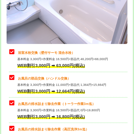
桝清掃
8,800円
止水・漏水調査・防水処理・清掃・修
11,000円
理・調整・分解・加工など（軽作業）
止水・漏水調査・防水処理・清掃・修
22,000円
理・調整・分解・加工など（中作業）
浴室水栓交換（壁付サーモ 混合水栓）
基本料金 3,300円+作業料金 16,500円+部品代 46,200円=66,000円
止水・漏水調査・防水処理・清掃・修
33,000円
WEB割引3,000円 ➡ 63,000円(税込)
理・調整・分解・加工など（重作業）
お風呂の部品交換（ハンドル交換）
トイレタンク脱着
16,500円
基本料金 3,300円+作業料金 11,000円+部品代 1,364円=15,664円
WEB割引3,000円 ➡ 12,664円(税込)
トイレ便器脱着
16,500円
タンクレストイレ脱着
33,000円
お風呂の排水詰まり除去作業（トーラー作業3ｍ迄）
基本料金 3,300円+作業料金 16,500円+部品代 0円=19,800円
小便器トイレ脱着
現地見積
WEB割引3,000円 ➡ 16,800円(税込)
その他部品の脱着
8,800円～
お風呂の排水詰まり除去作業（高圧洗浄3ｍ迄）