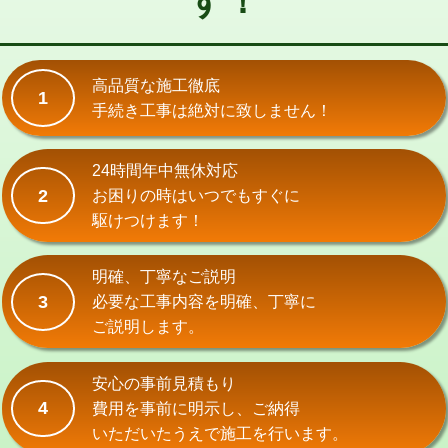
す！
式）)
交換・取付(混合水栓（壁付・デッキ
16,500円+材料費
式・ワンホール）)
高品質な施工徹底
1
手続き工事は絶対に致しません！
交換・取付(排水栓・排水トラップ
22,000円+材料費
（P/S/ポップアップ））
24時間年中無休対応
交換・取付（その他部品）
11,000円+材料費
2
お困りの時はいつでもすぐに
持込商品取付（単水栓）
13,200円
駆けつけます！
持込商品取付（混合水栓）
16,500円
明確、丁寧なご説明
持込商品取付（浄水器・分岐水栓）
16,500円
3
必要な工事内容を明確、丁寧に
ご説明します。
給水管工事※（ホール加工)
16,500円
給水管工事※（バンド止め)
3,300円
安心の事前見積もり
4
費用を事前に明示し、ご納得
給水管工事※（支持金具設置)
5,500円
いただいたうえで施工を行います。