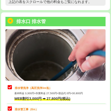
上記の表をスクロールで他の料金もご覧になれます。
高度高圧洗浄換
現地調査
用/3ｍまで)
トーラー作業
16,500円
給水管工事※（塩ビ管（VP・HI）使
+8,800円
用（追加）/3ｍ超え)
排水口 排水管
トーラー機使用/3mまで
33,000円
給水管工事※（ライニング鋼管・銅
44,000円
追加トーラー機使用/3m超え
+3,300円
管・ポリ管・HT管使用/3ｍまで)
カメラ調査
33,000円
給水管工事※（ライニング鋼管・銅
+8,800円
管・ポリ管・HT管使用/3ｍ超え)
桝清掃
8,800円
排水管工事（土の掘削・埋め戻し作
11,000円~
止水・漏水調査・防水処理・清掃・修
11,000円
業）
理・調整・分解・加工など（軽作業）
排水管工事（排水管工事/3ｍまで）
55,000円
止水・漏水調査・防水処理・清掃・修
22,000円
理・調整・分解・加工など（中作業）
排水管工事（追加 排水管工事/3ｍ超
+11,000円
排水管洗浄（高圧洗浄3ｍ迄）
え）
基本料金 3,300円+作業料金 27,500円+部品代 0円=30,800円
止水・漏水調査・防水処理・清掃・修
33,000円
WEB割引3,000円 ➡ 27,800円(税込)
理・調整・分解・加工など（重作業）
マス交換（土の掘削・埋め戻し作業）
11,000円~
排水管工事（8ｍ）
その他部品の脱着
8,800円～
マス交換（深さ50㎝未満）
55,000円