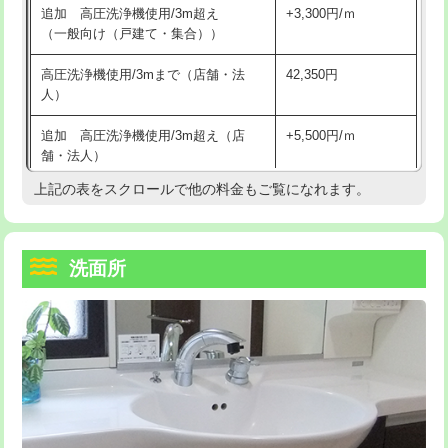
追加 高圧洗浄機使用/3m超え
+3,300円/ｍ
持込商品取付（混合水栓）
16,500円
マス交換（深さ50㎝以上）
66,000円
（一般向け（戸建て・集合））
持込商品取付（浄水器・分岐水栓）
16,500円
コンクリート斫り（厚さ10㎝まで）
27,500円
高圧洗浄機使用/3mまで（店舗・法
42,350円
人）
給水管工事※（ホール加工)
16,500円
コンクリート斫り（厚さ10㎝超え）
38,500円
追加 高圧洗浄機使用/3m超え（店
+5,500円/ｍ
給水管工事※（バンド止め)
3,300円
モルタル補修（厚さ10㎝まで）
27,500円
舗・法人）
給水管工事※（支持金具設置)
5,500円
モルタル補修（厚さ10㎝超え）
38,500円
上記の表をスクロールで他の料金もご覧になれます。
高度高圧洗浄換
現地調査
給水管工事※（保温材使用（バンド止
5,500円
洗面台設置
38,500円
トーラー作業
16,500円
め込み）)
洗面所
追加人工
16,500円
トーラー機使用/3mまで
33,000円
給水管工事※（土の掘削・埋め戻し作
11,000円
業)
廃棄・処分
現場見積
追加トーラー機使用/3m超え
+3,300円
給水管工事※（塩ビ管（VP・HI）使
33,000円
※給水管工事は20mmまでの価格です。
カメラ調査
33,000円
用/3ｍまで)
桝清掃
8,800円
給水管工事※（塩ビ管（VP・HI）使
+8,800円
用（追加）/3ｍ超え)
止水・漏水調査・防水処理・清掃・修
11,000円