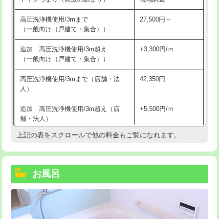
高圧洗浄機使用/3mまで
27,500円～
（一般向け（戸建て・集合））
追加 高圧洗浄機使用/3m超え
+3,300円/ｍ
（一般向け（戸建て・集合））
高圧洗浄機使用/3mまで（店舗・法
42,350円
人）
追加 高圧洗浄機使用/3m超え（店
+5,500円/ｍ
舗・法人）
上記の表をスクロールで他の料金もご覧になれます。
高度高圧洗浄換
現地調査
トーラー作業
16,500円
お風呂
トーラー機使用/3mまで
33,000円
追加トーラー機使用/3m超え
+3,300円
カメラ調査
33,000円