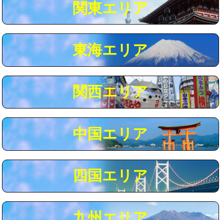
関東エリア
マス交換（深さ50㎝以上）
66,000円
コンクリート斫り（厚さ10㎝まで）
27,500円
東海エリア
コンクリート斫り（厚さ10㎝超え）
38,500円
モルタル補修（厚さ10㎝まで）
27,500円
モルタル補修（厚さ10㎝超え）
38,500円
関西エリア
追加人工
16,500円
廃棄・処分
現場見積
中国エリア
※給水管工事は20mmまでの価格です。
四国エリア
九州エリア