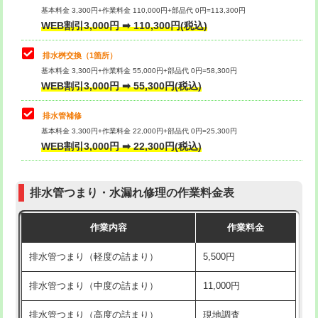
基本料金 3,300円+作業料金 110,000円+部品代 0円=113,300円
WEB割引3,000円 ➡ 110,300円(税込)
交換・取付（タンク）
22,000円+材料費
マス交換（深さ50㎝以上）
66,000円
交換・取付(単水栓（壁付・デッキ
13,200円+材料費
コンクリート斫り（厚さ10㎝まで）
27,500円
排水桝交換（1箇所）
式）)
基本料金 3,300円+作業料金 55,000円+部品代 0円=58,300円
コンクリート斫り（厚さ10㎝超え）
38,500円
WEB割引3,000円 ➡ 55,300円(税込)
交換・取付(混合水栓（壁付・デッキ
16,500円+材料費
式・ワンホール）)
モルタル補修（厚さ10㎝まで）
27,500円
排水管補修
基本料金 3,300円+作業料金 22,000円+部品代 0円=25,300円
交換・取付(排水栓・排水トラップ
22,000円+材料費
モルタル補修（厚さ10㎝超え）
38,500円
WEB割引3,000円 ➡ 22,300円(税込)
（P/S/ポップアップ））
台所シンク・作業台設置
現場見積
交換・取付（その他部品）
11,000円+材料費
排水管つまり・水漏れ修理の作業料金表
追加人工
16,500円
持込商品取付（単水栓）
13,200円
作業内容
作業料金
廃棄・処分
現場見積
持込商品取付（混合水栓）
16,500円
排水管つまり（軽度の詰まり）
5,500円
※給水管工事は20mmまでの価格です。
持込商品取付（浄水器・分岐水栓）
16,500円
排水管つまり（中度の詰まり）
11,000円
給水管工事※（ホール加工)
16,500円
排水管つまり（高度の詰まり）
現地調査