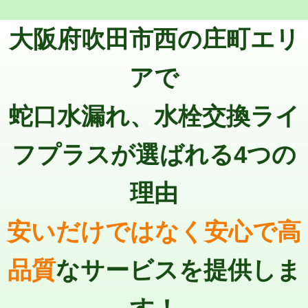
トーラー機使用/3mまで
33,000円
マス交換（深さ50㎝以上）
66,000円
大阪府吹田市西の庄町エリ
追加トーラー機使用/3m超え
+3,300円
コンクリート斫り（厚さ10㎝まで）
27,500円
カメラ調査
33,000円
アで
コンクリート斫り（厚さ10㎝超え）
38,500円
桝清掃
8,800円
蛇口水漏れ、水栓交換ライ
モルタル補修（厚さ10㎝まで）
27,500円
止水・漏水調査・防水処理・清掃・修
11,000円
理・調整・分解・加工など（軽作業）
モルタル補修（厚さ10㎝超え）
38,500円
フプラスが選ばれる4つの
止水・漏水調査・防水処理・清掃・修
22,000円
追加人工
16,500円
理・調整・分解・加工など（中作業）
理由
廃棄・処分
現場見積
止水・漏水調査・防水処理・清掃・修
33,000円
理・調整・分解・加工など（重作業）
安いだけではなく安心で高
その他部品の脱着
8,800円～
品質
なサービスを提供しま
交換・取付（タンク）
22,000円+材料費
交換・取付(単水栓（壁付・デッキ
13,200円+材料費