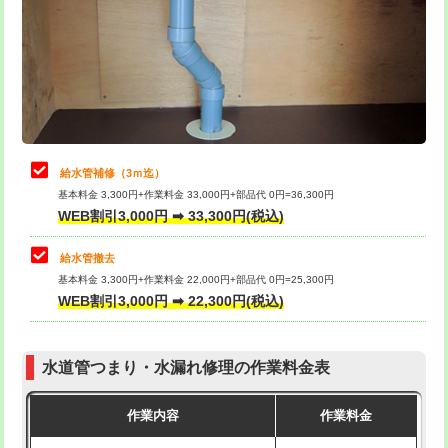
排水管工事（土の掘削・埋め戻し作
11,000円~
桝清掃
8,800円
業）
止水・漏水調査・防水処理・清掃・修
11,000円
排水管工事（排水管工事/3ｍまで）
55,000円
理・調整・分解・加工など（軽作業）
排水管工事（追加 排水管工事/3ｍ超
+11,000円
止水・漏水調査・防水処理・清掃・修
22,000円
え）
理・調整・分解・加工など（中作業）
給水管補修（3ｍ迄）
マス交換（土の掘削・埋め戻し作業）
11,000円~
基本料金 3,300円+作業料金 33,000円+部品代 0円=36,300円
止水・漏水調査・防水処理・清掃・修
33,000円
WEB割引3,000円 ➡ 33,300円(税込)
理・調整・分解・加工など（重作業）
マス交換（深さ50㎝未満）
55,000円
給水管撤去
その他部品の脱着
8,800円～
マス交換（深さ50㎝以上）
66,000円
基本料金 3,300円+作業料金 22,000円+部品代 0円=25,300円
WEB割引3,000円 ➡ 22,300円(税込)
交換・取付（タンク）
22,000円+材料費
コンクリート斫り（厚さ10㎝まで）
27,500円
交換・取付(単水栓（壁付・デッキ
13,200円+材料費
コンクリート斫り（厚さ10㎝超え）
38,500円
式）)
水道管つまり・水漏れ修理の作業料金表
モルタル補修（厚さ10㎝まで）
27,500円
交換・取付(混合水栓（壁付・デッキ
16,500円+材料費
作業内容
作業料金
式・ワンホール）)
モルタル補修（厚さ10㎝超え）
38,500円