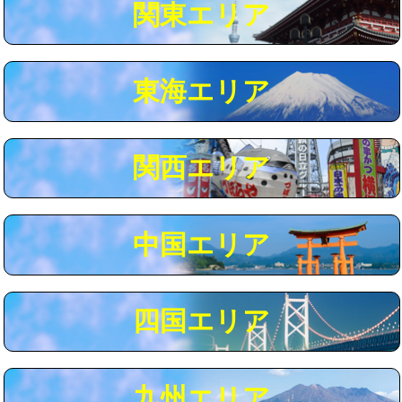
関東エリア
マス交換（深さ50㎝以上）
66,000円
コンクリート斫り（厚さ10㎝まで）
27,500円
東海エリア
コンクリート斫り（厚さ10㎝超え）
38,500円
モルタル補修（厚さ10㎝まで）
27,500円
モルタル補修（厚さ10㎝超え）
38,500円
関西エリア
追加人工
16,500円
廃棄・処分
現場見積
中国エリア
※給水管工事は20mmまでの価格です。
四国エリア
九州エリア