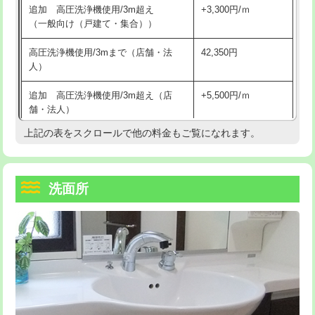
追加 高圧洗浄機使用/3m超え
+3,300円/ｍ
持込商品取付（混合水栓）
16,500円
マス交換（深さ50㎝以上）
66,000円
（一般向け（戸建て・集合））
持込商品取付（浄水器・分岐水栓）
16,500円
コンクリート斫り（厚さ10㎝まで）
27,500円
高圧洗浄機使用/3mまで（店舗・法
42,350円
人）
給水管工事※（ホール加工)
16,500円
コンクリート斫り（厚さ10㎝超え）
38,500円
追加 高圧洗浄機使用/3m超え（店
+5,500円/ｍ
給水管工事※（バンド止め)
3,300円
モルタル補修（厚さ10㎝まで）
27,500円
舗・法人）
給水管工事※（支持金具設置)
5,500円
モルタル補修（厚さ10㎝超え）
38,500円
上記の表をスクロールで他の料金もご覧になれます。
高度高圧洗浄換
現地調査
給水管工事※（保温材使用（バンド止
5,500円
洗面台設置
38,500円
トーラー作業
16,500円
め込み）)
洗面所
追加人工
16,500円
トーラー機使用/3mまで
33,000円
給水管工事※（土の掘削・埋め戻し作
11,000円
業)
廃棄・処分
現場見積
追加トーラー機使用/3m超え
+3,300円
給水管工事※（塩ビ管（VP・HI）使
33,000円
※給水管工事は20mmまでの価格です。
カメラ調査
33,000円
用/3ｍまで)
桝清掃
8,800円
給水管工事※（塩ビ管（VP・HI）使
+8,800円
用（追加）/3ｍ超え)
止水・漏水調査・防水処理・清掃・修
11,000円