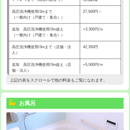
高圧洗浄機使用/3mまで
27,500円～
（一般向け（戸建て・集合））
追加 高圧洗浄機使用/3m超え
+3,300円/ｍ
（一般向け（戸建て・集合））
高圧洗浄機使用/3mまで（店舗・法
42,350円
人）
追加 高圧洗浄機使用/3m超え（店
+5,500円/ｍ
舗・法人）
上記の表をスクロールで他の料金もご覧になれます。
高度高圧洗浄換
現地調査
トーラー作業
16,500円
お風呂
トーラー機使用/3mまで
33,000円
追加トーラー機使用/3m超え
+3,300円
カメラ調査
33,000円