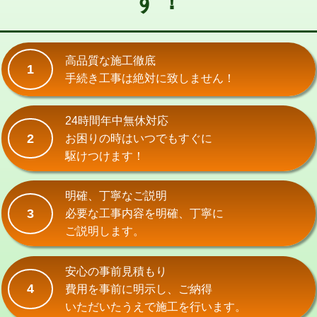
す！
式）)
交換・取付(混合水栓（壁付・デッキ
16,500円+材料費
式・ワンホール）)
高品質な施工徹底
1
手続き工事は絶対に致しません！
交換・取付(排水栓・排水トラップ
22,000円+材料費
（P/S/ポップアップ））
24時間年中無休対応
交換・取付（その他部品）
11,000円+材料費
2
お困りの時はいつでもすぐに
持込商品取付（単水栓）
13,200円
駆けつけます！
持込商品取付（混合水栓）
16,500円
明確、丁寧なご説明
持込商品取付（浄水器・分岐水栓）
16,500円
3
必要な工事内容を明確、丁寧に
ご説明します。
給水管工事※（ホール加工)
16,500円
給水管工事※（バンド止め)
3,300円
安心の事前見積もり
4
費用を事前に明示し、ご納得
給水管工事※（支持金具設置)
5,500円
いただいたうえで施工を行います。