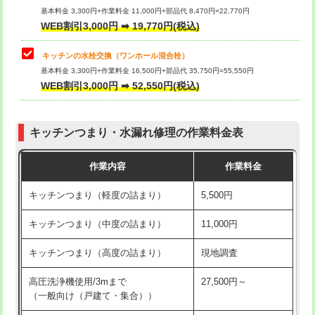
用/3ｍまで)
基本料金 3,300円+作業料金 11,000円+部品代 8,470円=22,770円
止水・漏水調査・防水処理・清掃・修
33,000円
WEB割引3,000円 ➡ 19,770円(税込)
理・調整・分解・加工など（重作業）
給水管工事※（塩ビ管（VP・HI）使
+8,800円
用（追加）/3ｍ超え)
キッチンの水栓交換（ワンホール混合栓）
お風呂タンク脱着
16,500円
基本料金 3,300円+作業料金 16,500円+部品代 35,750円=55,550円
給水管工事※（ライニング鋼管・銅
44,000円
WEB割引3,000円 ➡ 52,550円(税込)
その他部品の脱着
8,800円～
管・ポリ管・HT管使用/3ｍまで)
交換・取付（タンク）
22,000円+材料費
給水管工事※（ライニング鋼管・銅
+8,800円
管・ポリ管・HT管使用/3ｍ超え)
キッチンつまり・水漏れ修理の作業料金表
交換・取付(単水栓（壁付・デッキ
13,200円+材料費
式）)
排水管工事（土の掘削・埋め戻し作
11,000円~
作業内容
作業料金
業）
交換・取付(混合水栓（壁付・デッキ
16,500円+材料費
キッチンつまり（軽度の詰まり）
5,500円
式・ワンホール）)
排水管工事（排水管工事/3ｍまで）
55,000円
キッチンつまり（中度の詰まり）
11,000円
交換・取付(排水栓・排水トラップ
22,000円+材料費
排水管工事（追加 排水管工事/3ｍ超
+11,000円
（P/S/ポップアップ））
え）
キッチンつまり（高度の詰まり）
現地調査
交換・取付（その他部品）
11,000円+材料費
マス交換（土の掘削・埋め戻し作業）
11,000円~
高圧洗浄機使用/3mまで
27,500円～
（一般向け（戸建て・集合））
持込商品取付（単水栓）
13,200円
マス交換（深さ50㎝未満）
55,000円