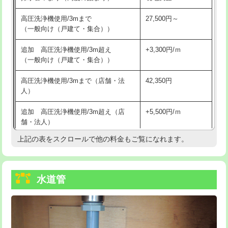
給水管工事※（バンド止め)
3,300円
高圧洗浄機使用/3mまで
27,500円～
（一般向け（戸建て・集合））
給水管工事※（支持金具設置)
5,500円
追加 高圧洗浄機使用/3m超え
+3,300円/ｍ
給水管工事※（保温材使用（バンド止
5,500円
（一般向け（戸建て・集合））
め込み）)
高圧洗浄機使用/3mまで（店舗・法
42,350円
給水管工事※（土の掘削・埋め戻し作
11,000円
人）
業)
追加 高圧洗浄機使用/3m超え（店
+5,500円/ｍ
給水管工事※（塩ビ管（VP・HI）使
33,000円
舗・法人）
用/3ｍまで)
上記の表をスクロールで他の料金もご覧になれます。
高度高圧洗浄換
現地調査
給水管工事※（塩ビ管（VP・HI）使
+8,800円
用（追加）/3ｍ超え)
トーラー作業
16,500円
給水管工事※（ライニング鋼管・銅
44,000円
水道管
トーラー機使用/3mまで
33,000円
管・ポリ管・HT管使用/3ｍまで)
追加トーラー機使用/3m超え
+3,300円
給水管工事※（ライニング鋼管・銅
+8,800円
管・ポリ管・HT管使用/3ｍ超え)
カメラ調査
33,000円