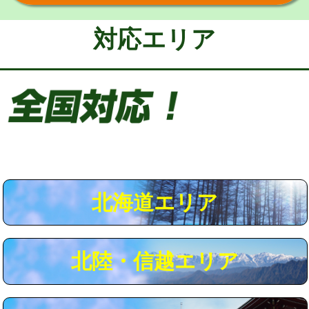
給水管工事※（保温材使用（バンド止
5,500円
め込み）)
対応エリア
給水管工事※（土の掘削・埋め戻し作
11,000円
業)
給水管工事※（塩ビ管（VP・HI）使
33,000円
用/3ｍまで)
給水管工事※（塩ビ管（VP・HI）使
+8,800円
用（追加）/3ｍ超え)
給水管工事※（ライニング鋼管・銅
44,000円
管・ポリ管・HT管使用/3ｍまで)
北海道エリア
給水管工事※（ライニング鋼管・銅
+8,800円
管・ポリ管・HT管使用/3ｍ超え)
北陸・信越エリア
マス交換（土の掘削・埋め戻し作業）
11,000円~
マス交換（深さ50㎝未満）
55,000円