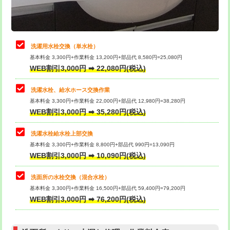
理・調整・分解・加工など（軽作業）
給水管工事※（ライニング鋼管・銅
44,000円
管・ポリ管・HT管使用/3ｍまで)
止水・漏水調査・防水処理・清掃・修
22,000円
理・調整・分解・加工など（中作業）
給水管工事※（ライニング鋼管・銅
+8,800円
洗濯用水栓交換（単水栓）
管・ポリ管・HT管使用/3ｍ超え)
基本料金 3,300円+作業料金 13,200円+部品代 8,580円=25,080円
止水・漏水調査・防水処理・清掃・修
33,000円
WEB割引3,000円 ➡ 22,080円(税込)
理・調整・分解・加工など（重作業）
排水管工事（土の掘削・埋め戻し作
11,000円~
業）
洗濯水栓、給水ホース交換作業
キッチンタンク脱着
16,500円
基本料金 3,300円+作業料金 22,000円+部品代 12,980円=38,280円
排水管工事（排水管工事/3ｍまで）
55,000円
WEB割引3,000円 ➡ 35,280円(税込)
その他部品の脱着
8,800円～
排水管工事（追加 排水管工事/3ｍ超
+11,000円
交換・取付（タンク）
22,000円+材料費
洗濯水栓給水栓上部交換
え）
基本料金 3,300円+作業料金 8,800円+部品代 990円=13,090円
交換・取付(単水栓（壁付・デッキ
13,200円+材料費
WEB割引3,000円 ➡ 10,090円(税込)
マス交換（土の掘削・埋め戻し作業）
11,000円~
式）)
洗面所の水栓交換（混合水栓）
マス交換（深さ50㎝未満）
55,000円
交換・取付(混合水栓（壁付・デッキ
16,500円+材料費
基本料金 3,300円+作業料金 16,500円+部品代 59,400円=79,200円
式・ワンホール）)
WEB割引3,000円 ➡ 76,200円(税込)
マス交換（深さ50㎝以上）
66,000円
交換・取付(排水栓・排水トラップ
22,000円+材料費
コンクリート斫り（厚さ10㎝まで）
27,500円
（P/S/ポップアップ））