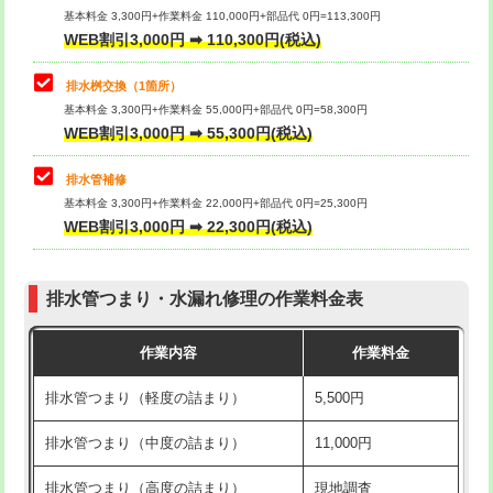
基本料金 3,300円+作業料金 110,000円+部品代 0円=113,300円
WEB割引3,000円 ➡ 110,300円(税込)
交換・取付（タンク）
22,000円+材料費
マス交換（深さ50㎝以上）
66,000円
交換・取付(単水栓（壁付・デッキ
13,200円+材料費
コンクリート斫り（厚さ10㎝まで）
27,500円
排水桝交換（1箇所）
式）)
基本料金 3,300円+作業料金 55,000円+部品代 0円=58,300円
コンクリート斫り（厚さ10㎝超え）
38,500円
WEB割引3,000円 ➡ 55,300円(税込)
交換・取付(混合水栓（壁付・デッキ
16,500円+材料費
式・ワンホール）)
モルタル補修（厚さ10㎝まで）
27,500円
排水管補修
基本料金 3,300円+作業料金 22,000円+部品代 0円=25,300円
交換・取付(排水栓・排水トラップ
22,000円+材料費
モルタル補修（厚さ10㎝超え）
38,500円
WEB割引3,000円 ➡ 22,300円(税込)
（P/S/ポップアップ））
台所シンク・作業台設置
現場見積
交換・取付（その他部品）
11,000円+材料費
排水管つまり・水漏れ修理の作業料金表
追加人工
16,500円
持込商品取付（単水栓）
13,200円
作業内容
作業料金
廃棄・処分
現場見積
持込商品取付（混合水栓）
16,500円
排水管つまり（軽度の詰まり）
5,500円
※給水管工事は20mmまでの価格です。
持込商品取付（浄水器・分岐水栓）
16,500円
排水管つまり（中度の詰まり）
11,000円
給水管工事※（ホール加工)
16,500円
排水管つまり（高度の詰まり）
現地調査