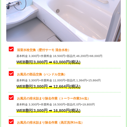
桝清掃
8,800円
止水・漏水調査・防水処理・清掃・修
11,000円
理・調整・分解・加工など（軽作業）
止水・漏水調査・防水処理・清掃・修
22,000円
理・調整・分解・加工など（中作業）
浴室水栓交換（壁付サーモ 混合水栓）
基本料金 3,300円+作業料金 16,500円+部品代 46,200円=66,000円
止水・漏水調査・防水処理・清掃・修
33,000円
WEB割引3,000円 ➡ 63,000円(税込)
理・調整・分解・加工など（重作業）
お風呂の部品交換（ハンドル交換）
トイレタンク脱着
16,500円
基本料金 3,300円+作業料金 11,000円+部品代 1,364円=15,664円
WEB割引3,000円 ➡ 12,664円(税込)
トイレ便器脱着
16,500円
タンクレストイレ脱着
33,000円
お風呂の排水詰まり除去作業（トーラー作業3ｍ迄）
基本料金 3,300円+作業料金 16,500円+部品代 0円=19,800円
小便器トイレ脱着
現地見積
WEB割引3,000円 ➡ 16,800円(税込)
その他部品の脱着
8,800円～
お風呂の排水詰まり除去作業（高圧洗浄3ｍ迄）