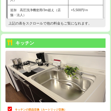
持込商品取付（混合水栓）
16,500円
追加 高圧洗浄機使用/3m超え（店
+5,500円/ｍ
持込商品取付（浄水器・分岐水栓）
16,500円
舗・法人）
持込商品取付（温水洗浄便座）
22,000円
上記の表をスクロールで他の料金もご覧になれます。
高度高圧洗浄換
現地調査
持込商品取付（普通便座⇔温水洗浄便
22,000円
トーラー作業
16,500円
座）
キッチン
トーラー機使用/3mまで
33,000円
給水管工事※（ホール加工)
16,500円
追加トーラー機使用/3m超え
+3,300円
給水管工事※（バンド止め)
3,300円
カメラ調査
33,000円
給水管工事※（支持金具設置)
5,500円
桝清掃
8,800円
給水管工事※（保温材使用（バンド止
5,500円
め込み）)
止水・漏水調査・防水処理・清掃・修
11,000円
理・調整・分解・加工など（軽作業）
給水管工事※（土の掘削・埋め戻し作
11,000円
業)
止水・漏水調査・防水処理・清掃・修
22,000円
理・調整・分解・加工など（中作業）
給水管工事※（塩ビ管（VP・HI）使
33,000円
キッチンの部品交換（カートリッジ交換）