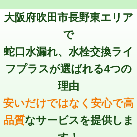
トーラー機使用/3mまで
33,000円
マス交換（深さ50㎝以上）
66,000円
大阪府吹田市長野東エリア
追加トーラー機使用/3m超え
+3,300円
コンクリート斫り（厚さ10㎝まで）
27,500円
カメラ調査
33,000円
で
コンクリート斫り（厚さ10㎝超え）
38,500円
桝清掃
8,800円
蛇口水漏れ、水栓交換ライ
モルタル補修（厚さ10㎝まで）
27,500円
止水・漏水調査・防水処理・清掃・修
11,000円
理・調整・分解・加工など（軽作業）
モルタル補修（厚さ10㎝超え）
38,500円
フプラスが選ばれる4つの
止水・漏水調査・防水処理・清掃・修
22,000円
追加人工
16,500円
理・調整・分解・加工など（中作業）
理由
廃棄・処分
現場見積
止水・漏水調査・防水処理・清掃・修
33,000円
理・調整・分解・加工など（重作業）
安いだけではなく安心で高
その他部品の脱着
8,800円～
品質
なサービスを提供しま
交換・取付（タンク）
22,000円+材料費
交換・取付(単水栓（壁付・デッキ
13,200円+材料費