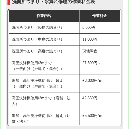
洗面所つまり・水漏れ修理の作業料金表
コンクリート斫り（厚さ10㎝超え）
38,500円
交換・取付（その他部品）
11,000円+材料費
作業内容
作業料金
モルタル補修（厚さ10㎝まで）
27,500円
持込商品取付（単水栓）
13,200円
洗面所つまり（軽度の詰まり）
5,500円
モルタル補修（厚さ10㎝超え）
38,500円
持込商品取付（混合水栓）
16,500円
洗面所つまり（中度の詰まり）
11,000円
洗面台設置
38,500円
持込商品取付（浄水器・分岐水栓）
16,500円
洗面所つまり（高度の詰まり）
現地調査
バスタブ設置
現場見積
給水管工事※（ホール加工)
16,500円
高圧洗浄機使用/3mまで
27,500円～
追加人工
16,500円
（一般向け（戸建て・集合））
給水管工事※（バンド止め)
3,300円
廃棄・処分
現場見積
追加 高圧洗浄機使用/3m超え
+3,300円/ｍ
給水管工事※（支持金具設置)
5,500円
（一般向け（戸建て・集合））
※給水管工事は20mmまでの価格です。
給水管工事※（保温材使用（バンド止
5,500円
高圧洗浄機使用/3mまで（店舗・法
42,350円
め込み）)
人）
給水管工事※（土の掘削・埋め戻し作
11,000円
追加 高圧洗浄機使用/3m超え（店
+5,500円/ｍ
業)
舗・法人）
給水管工事※（塩ビ管（VP・HI）使
33,000円