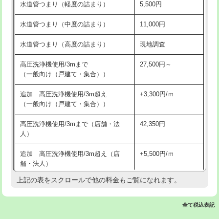
水道管つまり（軽度の詰まり）
5,500円
交換・取付(排水栓・排水トラップ
22,000円+材料費
洗面台設置
38,500円
（P/S/ポップアップ））
水道管つまり（中度の詰まり）
11,000円
化粧台設置
22,000円
交換・取付（その他部品）
11,000円+材料費
水道管つまり（高度の詰まり）
現地調査
追加人工
16,500円
持込商品取付（単水栓）
13,200円
高圧洗浄機使用/3mまで
27,500円～
廃棄・処分
現場見積
（一般向け（戸建て・集合））
持込商品取付（混合水栓）
16,500円
※給水管工事は20mmまでの価格です。
追加 高圧洗浄機使用/3m超え
+3,300円/ｍ
持込商品取付（浄水器・分岐水栓）
16,500円
（一般向け（戸建て・集合））
排水管工事（土の掘削・埋め戻し作
11,000円~
高圧洗浄機使用/3mまで（店舗・法
42,350円
業）
人）
排水管工事（排水管工事/3ｍまで）
55,000円
追加 高圧洗浄機使用/3m超え（店
+5,500円/ｍ
舗・法人）
排水管工事（追加 排水管工事/3ｍ超
+11,000円
え）
上記の表をスクロールで他の料金もご覧になれます。
高度高圧洗浄換
現地調査
マス交換（土の掘削・埋め戻し作業）
11,000円~
トーラー作業
16,500円
全て税込表記
マス交換（深さ50㎝未満）
55,000円