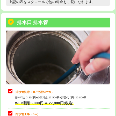
上記の表をスクロールで他の料金もご覧になれます。
高度高圧洗浄換
現地調査
用/3ｍまで)
トーラー作業
16,500円
給水管工事※（塩ビ管（VP・HI）使
+8,800円
用（追加）/3ｍ超え)
排水口 排水管
トーラー機使用/3mまで
33,000円
給水管工事※（ライニング鋼管・銅
44,000円
追加トーラー機使用/3m超え
+3,300円
管・ポリ管・HT管使用/3ｍまで)
カメラ調査
33,000円
給水管工事※（ライニング鋼管・銅
+8,800円
管・ポリ管・HT管使用/3ｍ超え)
桝清掃
8,800円
排水管工事（土の掘削・埋め戻し作
11,000円~
止水・漏水調査・防水処理・清掃・修
11,000円
業）
理・調整・分解・加工など（軽作業）
排水管工事（排水管工事/3ｍまで）
55,000円
止水・漏水調査・防水処理・清掃・修
22,000円
理・調整・分解・加工など（中作業）
排水管工事（追加 排水管工事/3ｍ超
+11,000円
排水管洗浄（高圧洗浄3ｍ迄）
え）
基本料金 3,300円+作業料金 27,500円+部品代 0円=30,800円
止水・漏水調査・防水処理・清掃・修
33,000円
WEB割引3,000円 ➡ 27,800円(税込)
理・調整・分解・加工など（重作業）
マス交換（土の掘削・埋め戻し作業）
11,000円~
排水管工事（8ｍ）
その他部品の脱着
8,800円～
マス交換（深さ50㎝未満）
55,000円