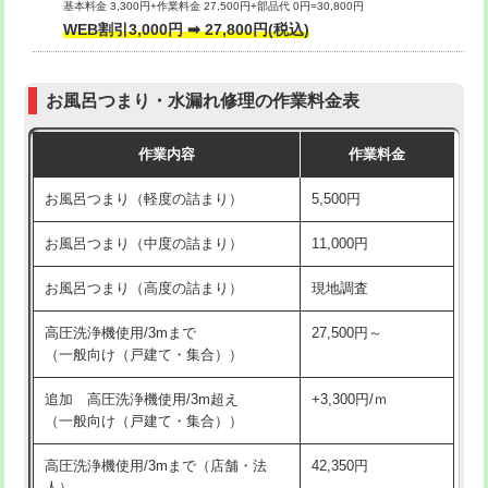
基本料金 3,300円+作業料金 27,500円+部品代 0円=30,800円
交換・取付（タンク）
22,000円+材料費
WEB割引3,000円 ➡ 27,800円(税込)
交換・取付（便器）
22,000円+材料費
お風呂つまり・水漏れ修理の作業料金表
交換・取付（普通便座）
11,000円+材料費
作業内容
作業料金
交換・取付（温水洗浄便座）
16,500円+材料費
お風呂つまり（軽度の詰まり）
5,500円
交換・取付(単水栓（壁付・デッキ
13,200円+材料費
式）)
お風呂つまり（中度の詰まり）
11,000円
交換・取付(混合水栓（壁付・デッキ
16,500円+材料費
お風呂つまり（高度の詰まり）
現地調査
式・ワンホール）)
高圧洗浄機使用/3mまで
27,500円～
交換・取付(排水栓・排水トラップ
22,000円+材料費
（一般向け（戸建て・集合））
（P/S/ポップアップ））
追加 高圧洗浄機使用/3m超え
+3,300円/ｍ
交換・取付（その他部品）
11,000円+材料費
（一般向け（戸建て・集合））
持込商品取付（単水栓）
13,200円
高圧洗浄機使用/3mまで（店舗・法
42,350円
人）