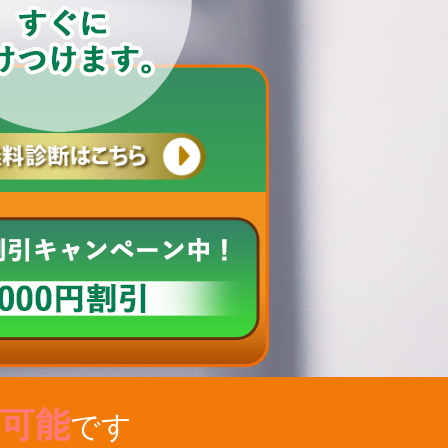
可能
です