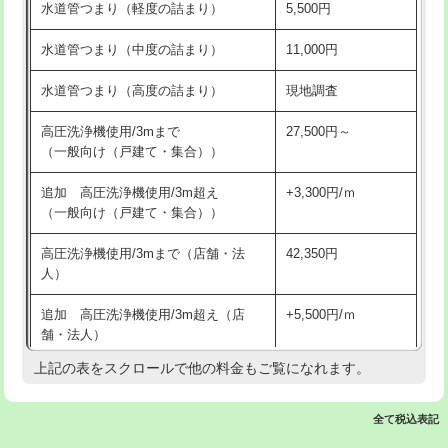
水道管つまり（軽度の詰まり）
5,500円
交換・取付(排水栓・排水トラップ
22,000円+材料費
洗面台設置
38,500円
（P/S/ポップアップ））
水道管つまり（中度の詰まり）
11,000円
化粧台設置
22,000円
交換・取付（その他部品）
11,000円+材料費
水道管つまり（高度の詰まり）
現地調査
追加人工
16,500円
持込商品取付（単水栓）
13,200円
高圧洗浄機使用/3mまで
27,500円～
廃棄・処分
現場見積
（一般向け（戸建て・集合））
持込商品取付（混合水栓）
16,500円
※給水管工事は20mmまでの価格です。
追加 高圧洗浄機使用/3m超え
+3,300円/ｍ
持込商品取付（浄水器・分岐水栓）
16,500円
（一般向け（戸建て・集合））
排水管工事（土の掘削・埋め戻し作
11,000円~
高圧洗浄機使用/3mまで（店舗・法
42,350円
業）
人）
排水管工事（排水管工事/3ｍまで）
55,000円
追加 高圧洗浄機使用/3m超え（店
+5,500円/ｍ
舗・法人）
排水管工事（追加 排水管工事/3ｍ超
+11,000円
え）
上記の表をスクロールで他の料金もご覧になれます。
高度高圧洗浄換
現地調査
マス交換（土の掘削・埋め戻し作業）
11,000円~
トーラー作業
16,500円
全て税込表記
マス交換（深さ50㎝未満）
55,000円