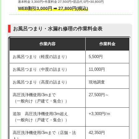
基本料金 3,300円+作業料金 27,500円+部品代 0円=30,800円
交換・取付（タンク）
22,000円+材料費
WEB割引3,000円 ➡ 27,800円(税込)
交換・取付（便器）
22,000円+材料費
お風呂つまり・水漏れ修理の作業料金表
交換・取付（普通便座）
11,000円+材料費
作業内容
作業料金
交換・取付（温水洗浄便座）
16,500円+材料費
お風呂つまり（軽度の詰まり）
5,500円
交換・取付(単水栓（壁付・デッキ
13,200円+材料費
式）)
お風呂つまり（中度の詰まり）
11,000円
交換・取付(混合水栓（壁付・デッキ
16,500円+材料費
お風呂つまり（高度の詰まり）
現地調査
式・ワンホール）)
高圧洗浄機使用/3mまで
27,500円～
交換・取付(排水栓・排水トラップ
22,000円+材料費
（一般向け（戸建て・集合））
（P/S/ポップアップ））
追加 高圧洗浄機使用/3m超え
+3,300円/ｍ
交換・取付（その他部品）
11,000円+材料費
（一般向け（戸建て・集合））
持込商品取付（単水栓）
13,200円
高圧洗浄機使用/3mまで（店舗・法
42,350円
人）