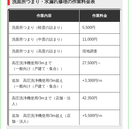
洗面所つまり・水漏れ修理の作業料金表
コンクリート斫り（厚さ10㎝超え）
38,500円
交換・取付（その他部品）
11,000円+材料費
作業内容
作業料金
モルタル補修（厚さ10㎝まで）
27,500円
持込商品取付（単水栓）
13,200円
洗面所つまり（軽度の詰まり）
5,500円
モルタル補修（厚さ10㎝超え）
38,500円
持込商品取付（混合水栓）
16,500円
洗面所つまり（中度の詰まり）
11,000円
洗面台設置
38,500円
持込商品取付（浄水器・分岐水栓）
16,500円
洗面所つまり（高度の詰まり）
現地調査
バスタブ設置
現場見積
給水管工事※（ホール加工)
16,500円
高圧洗浄機使用/3mまで
27,500円～
追加人工
16,500円
（一般向け（戸建て・集合））
給水管工事※（バンド止め)
3,300円
廃棄・処分
現場見積
追加 高圧洗浄機使用/3m超え
+3,300円/ｍ
給水管工事※（支持金具設置)
5,500円
（一般向け（戸建て・集合））
※給水管工事は20mmまでの価格です。
給水管工事※（保温材使用（バンド止
5,500円
高圧洗浄機使用/3mまで（店舗・法
42,350円
め込み）)
人）
給水管工事※（土の掘削・埋め戻し作
11,000円
追加 高圧洗浄機使用/3m超え（店
+5,500円/ｍ
業)
舗・法人）
給水管工事※（塩ビ管（VP・HI）使
33,000円