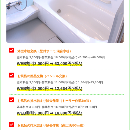
桝清掃
8,800円
止水・漏水調査・防水処理・清掃・修
11,000円
理・調整・分解・加工など（軽作業）
止水・漏水調査・防水処理・清掃・修
22,000円
理・調整・分解・加工など（中作業）
浴室水栓交換（壁付サーモ 混合水栓）
基本料金 3,300円+作業料金 16,500円+部品代 46,200円=66,000円
止水・漏水調査・防水処理・清掃・修
33,000円
WEB割引3,000円 ➡ 63,000円(税込)
理・調整・分解・加工など（重作業）
お風呂の部品交換（ハンドル交換）
トイレタンク脱着
16,500円
基本料金 3,300円+作業料金 11,000円+部品代 1,364円=15,664円
WEB割引3,000円 ➡ 12,664円(税込)
トイレ便器脱着
16,500円
タンクレストイレ脱着
33,000円
お風呂の排水詰まり除去作業（トーラー作業3ｍ迄）
基本料金 3,300円+作業料金 16,500円+部品代 0円=19,800円
小便器トイレ脱着
現地見積
WEB割引3,000円 ➡ 16,800円(税込)
その他部品の脱着
8,800円～
お風呂の排水詰まり除去作業（高圧洗浄3ｍ迄）