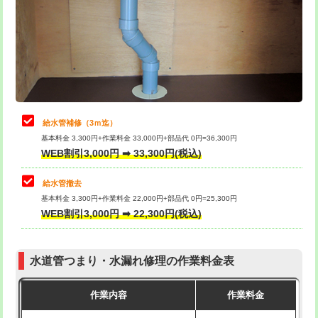
排水管工事（土の掘削・埋め戻し作
11,000円~
桝清掃
8,800円
業）
止水・漏水調査・防水処理・清掃・修
11,000円
排水管工事（排水管工事/3ｍまで）
55,000円
理・調整・分解・加工など（軽作業）
排水管工事（追加 排水管工事/3ｍ超
+11,000円
止水・漏水調査・防水処理・清掃・修
22,000円
え）
理・調整・分解・加工など（中作業）
給水管補修（3ｍ迄）
マス交換（土の掘削・埋め戻し作業）
11,000円~
基本料金 3,300円+作業料金 33,000円+部品代 0円=36,300円
止水・漏水調査・防水処理・清掃・修
33,000円
WEB割引3,000円 ➡ 33,300円(税込)
理・調整・分解・加工など（重作業）
マス交換（深さ50㎝未満）
55,000円
給水管撤去
その他部品の脱着
8,800円～
マス交換（深さ50㎝以上）
66,000円
基本料金 3,300円+作業料金 22,000円+部品代 0円=25,300円
WEB割引3,000円 ➡ 22,300円(税込)
交換・取付（タンク）
22,000円+材料費
コンクリート斫り（厚さ10㎝まで）
27,500円
交換・取付(単水栓（壁付・デッキ
13,200円+材料費
コンクリート斫り（厚さ10㎝超え）
38,500円
式）)
水道管つまり・水漏れ修理の作業料金表
モルタル補修（厚さ10㎝まで）
27,500円
交換・取付(混合水栓（壁付・デッキ
16,500円+材料費
作業内容
作業料金
式・ワンホール）)
モルタル補修（厚さ10㎝超え）
38,500円