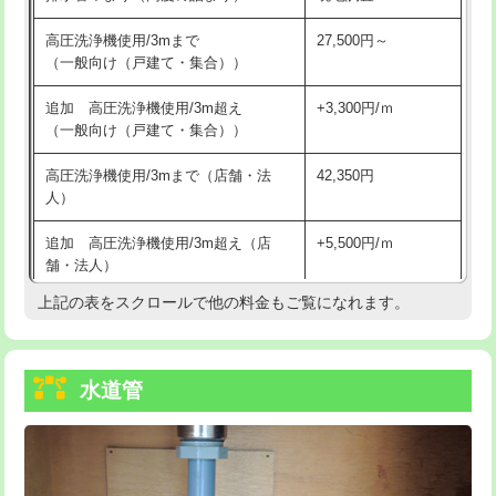
給水管工事※（バンド止め)
3,300円
高圧洗浄機使用/3mまで
27,500円～
（一般向け（戸建て・集合））
給水管工事※（支持金具設置)
5,500円
追加 高圧洗浄機使用/3m超え
+3,300円/ｍ
給水管工事※（保温材使用（バンド止
5,500円
（一般向け（戸建て・集合））
め込み）)
高圧洗浄機使用/3mまで（店舗・法
42,350円
給水管工事※（土の掘削・埋め戻し作
11,000円
人）
業)
追加 高圧洗浄機使用/3m超え（店
+5,500円/ｍ
給水管工事※（塩ビ管（VP・HI）使
33,000円
舗・法人）
用/3ｍまで)
上記の表をスクロールで他の料金もご覧になれます。
高度高圧洗浄換
現地調査
給水管工事※（塩ビ管（VP・HI）使
+8,800円
用（追加）/3ｍ超え)
トーラー作業
16,500円
給水管工事※（ライニング鋼管・銅
44,000円
水道管
トーラー機使用/3mまで
33,000円
管・ポリ管・HT管使用/3ｍまで)
追加トーラー機使用/3m超え
+3,300円
給水管工事※（ライニング鋼管・銅
+8,800円
管・ポリ管・HT管使用/3ｍ超え)
カメラ調査
33,000円