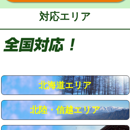
給水管工事※（保温材使用（バンド止
5,500円
め込み）)
対応エリア
給水管工事※（土の掘削・埋め戻し作
11,000円
業)
給水管工事※（塩ビ管（VP・HI）使
33,000円
用/3ｍまで)
給水管工事※（塩ビ管（VP・HI）使
+8,800円
用（追加）/3ｍ超え)
給水管工事※（ライニング鋼管・銅
44,000円
管・ポリ管・HT管使用/3ｍまで)
北海道エリア
給水管工事※（ライニング鋼管・銅
+8,800円
管・ポリ管・HT管使用/3ｍ超え)
北陸・信越エリア
マス交換（土の掘削・埋め戻し作業）
11,000円~
マス交換（深さ50㎝未満）
55,000円