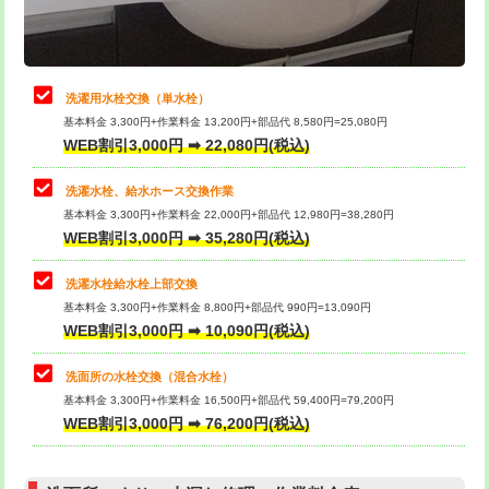
理・調整・分解・加工など（軽作業）
給水管工事※（ライニング鋼管・銅
44,000円
管・ポリ管・HT管使用/3ｍまで)
止水・漏水調査・防水処理・清掃・修
22,000円
理・調整・分解・加工など（中作業）
給水管工事※（ライニング鋼管・銅
+8,800円
洗濯用水栓交換（単水栓）
管・ポリ管・HT管使用/3ｍ超え)
基本料金 3,300円+作業料金 13,200円+部品代 8,580円=25,080円
止水・漏水調査・防水処理・清掃・修
33,000円
WEB割引3,000円 ➡ 22,080円(税込)
理・調整・分解・加工など（重作業）
排水管工事（土の掘削・埋め戻し作
11,000円~
業）
洗濯水栓、給水ホース交換作業
キッチンタンク脱着
16,500円
基本料金 3,300円+作業料金 22,000円+部品代 12,980円=38,280円
排水管工事（排水管工事/3ｍまで）
55,000円
WEB割引3,000円 ➡ 35,280円(税込)
その他部品の脱着
8,800円～
排水管工事（追加 排水管工事/3ｍ超
+11,000円
交換・取付（タンク）
22,000円+材料費
洗濯水栓給水栓上部交換
え）
基本料金 3,300円+作業料金 8,800円+部品代 990円=13,090円
交換・取付(単水栓（壁付・デッキ
13,200円+材料費
WEB割引3,000円 ➡ 10,090円(税込)
マス交換（土の掘削・埋め戻し作業）
11,000円~
式）)
洗面所の水栓交換（混合水栓）
マス交換（深さ50㎝未満）
55,000円
交換・取付(混合水栓（壁付・デッキ
16,500円+材料費
基本料金 3,300円+作業料金 16,500円+部品代 59,400円=79,200円
式・ワンホール）)
WEB割引3,000円 ➡ 76,200円(税込)
マス交換（深さ50㎝以上）
66,000円
交換・取付(排水栓・排水トラップ
22,000円+材料費
コンクリート斫り（厚さ10㎝まで）
27,500円
（P/S/ポップアップ））