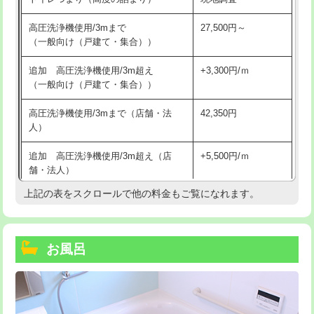
高圧洗浄機使用/3mまで
27,500円～
（一般向け（戸建て・集合））
追加 高圧洗浄機使用/3m超え
+3,300円/ｍ
（一般向け（戸建て・集合））
高圧洗浄機使用/3mまで（店舗・法
42,350円
人）
追加 高圧洗浄機使用/3m超え（店
+5,500円/ｍ
舗・法人）
上記の表をスクロールで他の料金もご覧になれます。
高度高圧洗浄換
現地調査
トーラー作業
16,500円
お風呂
トーラー機使用/3mまで
33,000円
追加トーラー機使用/3m超え
+3,300円
カメラ調査
33,000円