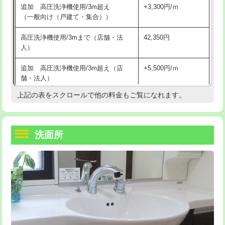
追加 高圧洗浄機使用/3m超え
+3,300円/ｍ
持込商品取付（混合水栓）
16,500円
マス交換（深さ50㎝以上）
66,000円
（一般向け（戸建て・集合））
持込商品取付（浄水器・分岐水栓）
16,500円
コンクリート斫り（厚さ10㎝まで）
27,500円
高圧洗浄機使用/3mまで（店舗・法
42,350円
人）
給水管工事※（ホール加工)
16,500円
コンクリート斫り（厚さ10㎝超え）
38,500円
追加 高圧洗浄機使用/3m超え（店
+5,500円/ｍ
給水管工事※（バンド止め)
3,300円
モルタル補修（厚さ10㎝まで）
27,500円
舗・法人）
給水管工事※（支持金具設置)
5,500円
モルタル補修（厚さ10㎝超え）
38,500円
上記の表をスクロールで他の料金もご覧になれます。
高度高圧洗浄換
現地調査
給水管工事※（保温材使用（バンド止
5,500円
洗面台設置
38,500円
トーラー作業
16,500円
め込み）)
洗面所
追加人工
16,500円
トーラー機使用/3mまで
33,000円
給水管工事※（土の掘削・埋め戻し作
11,000円
業)
廃棄・処分
現場見積
追加トーラー機使用/3m超え
+3,300円
給水管工事※（塩ビ管（VP・HI）使
33,000円
※給水管工事は20mmまでの価格です。
カメラ調査
33,000円
用/3ｍまで)
桝清掃
8,800円
給水管工事※（塩ビ管（VP・HI）使
+8,800円
用（追加）/3ｍ超え)
止水・漏水調査・防水処理・清掃・修
11,000円