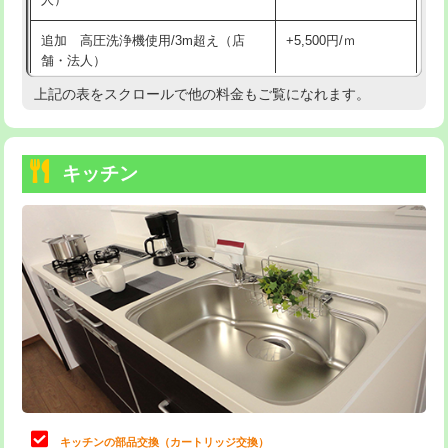
持込商品取付（混合水栓）
16,500円
追加 高圧洗浄機使用/3m超え（店
+5,500円/ｍ
持込商品取付（浄水器・分岐水栓）
16,500円
舗・法人）
持込商品取付（温水洗浄便座）
22,000円
上記の表をスクロールで他の料金もご覧になれます。
高度高圧洗浄換
現地調査
持込商品取付（普通便座⇔温水洗浄便
22,000円
トーラー作業
16,500円
座）
キッチン
トーラー機使用/3mまで
33,000円
給水管工事※（ホール加工)
16,500円
追加トーラー機使用/3m超え
+3,300円
給水管工事※（バンド止め)
3,300円
カメラ調査
33,000円
給水管工事※（支持金具設置)
5,500円
桝清掃
8,800円
給水管工事※（保温材使用（バンド止
5,500円
め込み）)
止水・漏水調査・防水処理・清掃・修
11,000円
理・調整・分解・加工など（軽作業）
給水管工事※（土の掘削・埋め戻し作
11,000円
業)
止水・漏水調査・防水処理・清掃・修
22,000円
理・調整・分解・加工など（中作業）
給水管工事※（塩ビ管（VP・HI）使
33,000円
キッチンの部品交換（カートリッジ交換）