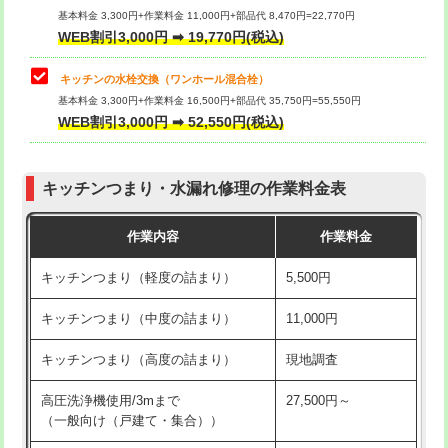
用/3ｍまで)
基本料金 3,300円+作業料金 11,000円+部品代 8,470円=22,770円
止水・漏水調査・防水処理・清掃・修
33,000円
WEB割引3,000円 ➡ 19,770円(税込)
理・調整・分解・加工など（重作業）
給水管工事※（塩ビ管（VP・HI）使
+8,800円
用（追加）/3ｍ超え)
キッチンの水栓交換（ワンホール混合栓）
お風呂タンク脱着
16,500円
基本料金 3,300円+作業料金 16,500円+部品代 35,750円=55,550円
給水管工事※（ライニング鋼管・銅
44,000円
WEB割引3,000円 ➡ 52,550円(税込)
その他部品の脱着
8,800円～
管・ポリ管・HT管使用/3ｍまで)
交換・取付（タンク）
22,000円+材料費
給水管工事※（ライニング鋼管・銅
+8,800円
管・ポリ管・HT管使用/3ｍ超え)
キッチンつまり・水漏れ修理の作業料金表
交換・取付(単水栓（壁付・デッキ
13,200円+材料費
式）)
排水管工事（土の掘削・埋め戻し作
11,000円~
作業内容
作業料金
業）
交換・取付(混合水栓（壁付・デッキ
16,500円+材料費
キッチンつまり（軽度の詰まり）
5,500円
式・ワンホール）)
排水管工事（排水管工事/3ｍまで）
55,000円
キッチンつまり（中度の詰まり）
11,000円
交換・取付(排水栓・排水トラップ
22,000円+材料費
排水管工事（追加 排水管工事/3ｍ超
+11,000円
（P/S/ポップアップ））
え）
キッチンつまり（高度の詰まり）
現地調査
交換・取付（その他部品）
11,000円+材料費
マス交換（土の掘削・埋め戻し作業）
11,000円~
高圧洗浄機使用/3mまで
27,500円～
（一般向け（戸建て・集合））
持込商品取付（単水栓）
13,200円
マス交換（深さ50㎝未満）
55,000円