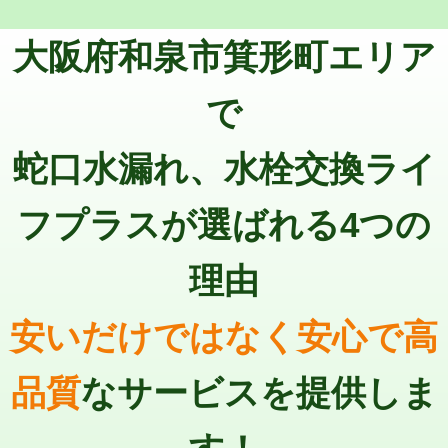
トーラー機使用/3mまで
33,000円
マス交換（深さ50㎝以上）
66,000円
大阪府和泉市箕形町エリア
追加トーラー機使用/3m超え
+3,300円
コンクリート斫り（厚さ10㎝まで）
27,500円
カメラ調査
33,000円
で
コンクリート斫り（厚さ10㎝超え）
38,500円
桝清掃
8,800円
蛇口水漏れ、水栓交換ライ
モルタル補修（厚さ10㎝まで）
27,500円
止水・漏水調査・防水処理・清掃・修
11,000円
理・調整・分解・加工など（軽作業）
モルタル補修（厚さ10㎝超え）
38,500円
フプラスが選ばれる4つの
止水・漏水調査・防水処理・清掃・修
22,000円
追加人工
16,500円
理・調整・分解・加工など（中作業）
理由
廃棄・処分
現場見積
止水・漏水調査・防水処理・清掃・修
33,000円
理・調整・分解・加工など（重作業）
安いだけではなく安心で高
その他部品の脱着
8,800円～
品質
なサービスを提供しま
交換・取付（タンク）
22,000円+材料費
交換・取付(単水栓（壁付・デッキ
13,200円+材料費