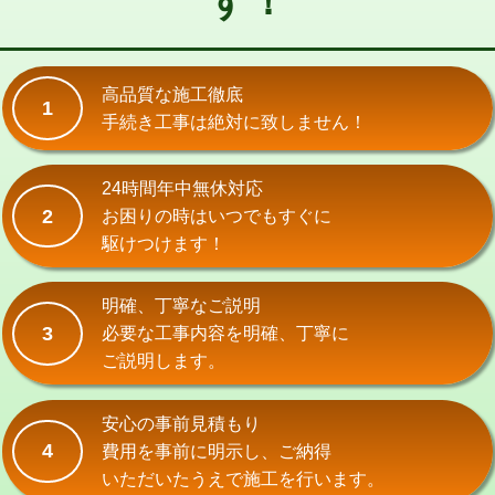
す！
式）)
交換・取付(混合水栓（壁付・デッキ
16,500円+材料費
式・ワンホール）)
高品質な施工徹底
1
手続き工事は絶対に致しません！
交換・取付(排水栓・排水トラップ
22,000円+材料費
（P/S/ポップアップ））
24時間年中無休対応
交換・取付（その他部品）
11,000円+材料費
2
お困りの時はいつでもすぐに
持込商品取付（単水栓）
13,200円
駆けつけます！
持込商品取付（混合水栓）
16,500円
明確、丁寧なご説明
持込商品取付（浄水器・分岐水栓）
16,500円
3
必要な工事内容を明確、丁寧に
ご説明します。
給水管工事※（ホール加工)
16,500円
給水管工事※（バンド止め)
3,300円
安心の事前見積もり
4
費用を事前に明示し、ご納得
給水管工事※（支持金具設置)
5,500円
いただいたうえで施工を行います。