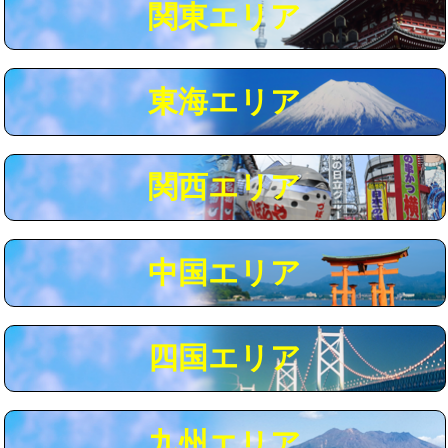
関東エリア
マス交換（深さ50㎝以上）
66,000円
コンクリート斫り（厚さ10㎝まで）
27,500円
東海エリア
コンクリート斫り（厚さ10㎝超え）
38,500円
モルタル補修（厚さ10㎝まで）
27,500円
モルタル補修（厚さ10㎝超え）
38,500円
関西エリア
追加人工
16,500円
廃棄・処分
現場見積
中国エリア
※給水管工事は20mmまでの価格です。
四国エリア
九州エリア