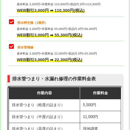
基本料金 3,300円+作業料金 110,000円+部品代 0円=113,300円
WEB割引3,000円 ➡ 110,300円(税込)
交換・取付（タンク）
22,000円+材料費
マス交換（深さ50㎝以上）
66,000円
交換・取付(単水栓（壁付・デッキ
13,200円+材料費
コンクリート斫り（厚さ10㎝まで）
27,500円
排水桝交換（1箇所）
式）)
基本料金 3,300円+作業料金 55,000円+部品代 0円=58,300円
コンクリート斫り（厚さ10㎝超え）
38,500円
WEB割引3,000円 ➡ 55,300円(税込)
交換・取付(混合水栓（壁付・デッキ
16,500円+材料費
式・ワンホール）)
モルタル補修（厚さ10㎝まで）
27,500円
排水管補修
基本料金 3,300円+作業料金 22,000円+部品代 0円=25,300円
交換・取付(排水栓・排水トラップ
22,000円+材料費
モルタル補修（厚さ10㎝超え）
38,500円
WEB割引3,000円 ➡ 22,300円(税込)
（P/S/ポップアップ））
台所シンク・作業台設置
現場見積
交換・取付（その他部品）
11,000円+材料費
排水管つまり・水漏れ修理の作業料金表
追加人工
16,500円
持込商品取付（単水栓）
13,200円
作業内容
作業料金
廃棄・処分
現場見積
持込商品取付（混合水栓）
16,500円
排水管つまり（軽度の詰まり）
5,500円
※給水管工事は20mmまでの価格です。
持込商品取付（浄水器・分岐水栓）
16,500円
排水管つまり（中度の詰まり）
11,000円
給水管工事※（ホール加工)
16,500円
排水管つまり（高度の詰まり）
現地調査