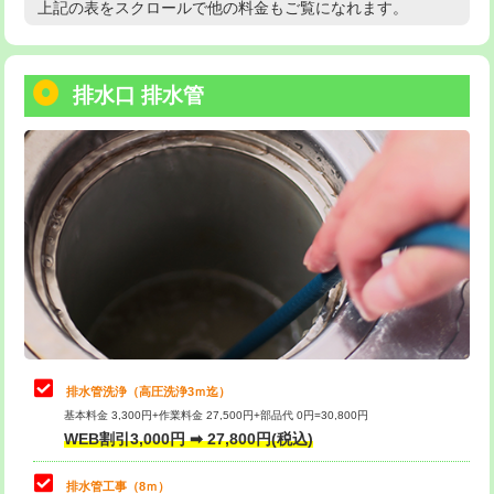
上記の表をスクロールで他の料金もご覧になれます。
高度高圧洗浄換
現地調査
用/3ｍまで)
トーラー作業
16,500円
給水管工事※（塩ビ管（VP・HI）使
+8,800円
用（追加）/3ｍ超え)
排水口 排水管
トーラー機使用/3mまで
33,000円
給水管工事※（ライニング鋼管・銅
44,000円
追加トーラー機使用/3m超え
+3,300円
管・ポリ管・HT管使用/3ｍまで)
カメラ調査
33,000円
給水管工事※（ライニング鋼管・銅
+8,800円
管・ポリ管・HT管使用/3ｍ超え)
桝清掃
8,800円
排水管工事（土の掘削・埋め戻し作
11,000円~
止水・漏水調査・防水処理・清掃・修
11,000円
業）
理・調整・分解・加工など（軽作業）
排水管工事（排水管工事/3ｍまで）
55,000円
止水・漏水調査・防水処理・清掃・修
22,000円
理・調整・分解・加工など（中作業）
排水管工事（追加 排水管工事/3ｍ超
+11,000円
排水管洗浄（高圧洗浄3ｍ迄）
え）
基本料金 3,300円+作業料金 27,500円+部品代 0円=30,800円
止水・漏水調査・防水処理・清掃・修
33,000円
WEB割引3,000円 ➡ 27,800円(税込)
理・調整・分解・加工など（重作業）
マス交換（土の掘削・埋め戻し作業）
11,000円~
排水管工事（8ｍ）
その他部品の脱着
8,800円～
マス交換（深さ50㎝未満）
55,000円