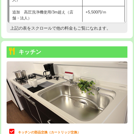
持込商品取付（混合水栓）
16,500円
追加 高圧洗浄機使用/3m超え（店
+5,500円/ｍ
持込商品取付（浄水器・分岐水栓）
16,500円
舗・法人）
持込商品取付（温水洗浄便座）
22,000円
上記の表をスクロールで他の料金もご覧になれます。
高度高圧洗浄換
現地調査
持込商品取付（普通便座⇔温水洗浄便
22,000円
トーラー作業
16,500円
座）
キッチン
トーラー機使用/3mまで
33,000円
給水管工事※（ホール加工)
16,500円
追加トーラー機使用/3m超え
+3,300円
給水管工事※（バンド止め)
3,300円
カメラ調査
33,000円
給水管工事※（支持金具設置)
5,500円
桝清掃
8,800円
給水管工事※（保温材使用（バンド止
5,500円
め込み）)
止水・漏水調査・防水処理・清掃・修
11,000円
理・調整・分解・加工など（軽作業）
給水管工事※（土の掘削・埋め戻し作
11,000円
業)
止水・漏水調査・防水処理・清掃・修
22,000円
理・調整・分解・加工など（中作業）
給水管工事※（塩ビ管（VP・HI）使
33,000円
キッチンの部品交換（カートリッジ交換）