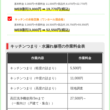
用/3ｍまで)
基本料金 3,300円+作業料金 11,000円+部品代 8,470円=22,770円
止水・漏水調査・防水処理・清掃・修
33,000円
WEB割引3,000円 ➡ 19,770円(税込)
理・調整・分解・加工など（重作業）
給水管工事※（塩ビ管（VP・HI）使
+8,800円
用（追加）/3ｍ超え)
キッチンの水栓交換（ワンホール混合栓）
お風呂タンク脱着
16,500円
基本料金 3,300円+作業料金 16,500円+部品代 35,750円=55,550円
給水管工事※（ライニング鋼管・銅
44,000円
WEB割引3,000円 ➡ 52,550円(税込)
その他部品の脱着
8,800円～
管・ポリ管・HT管使用/3ｍまで)
交換・取付（タンク）
22,000円+材料費
給水管工事※（ライニング鋼管・銅
+8,800円
管・ポリ管・HT管使用/3ｍ超え)
キッチンつまり・水漏れ修理の作業料金表
交換・取付(単水栓（壁付・デッキ
13,200円+材料費
式）)
排水管工事（土の掘削・埋め戻し作
11,000円~
作業内容
作業料金
業）
交換・取付(混合水栓（壁付・デッキ
16,500円+材料費
キッチンつまり（軽度の詰まり）
5,500円
式・ワンホール）)
排水管工事（排水管工事/3ｍまで）
55,000円
キッチンつまり（中度の詰まり）
11,000円
交換・取付(排水栓・排水トラップ
22,000円+材料費
排水管工事（追加 排水管工事/3ｍ超
+11,000円
（P/S/ポップアップ））
え）
キッチンつまり（高度の詰まり）
現地調査
交換・取付（その他部品）
11,000円+材料費
マス交換（土の掘削・埋め戻し作業）
11,000円~
高圧洗浄機使用/3mまで
27,500円～
（一般向け（戸建て・集合））
持込商品取付（単水栓）
13,200円
マス交換（深さ50㎝未満）
55,000円