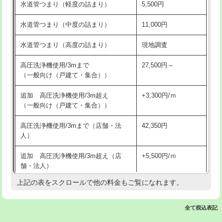
水道管つまり（軽度の詰まり）
5,500円
交換・取付(排水栓・排水トラップ
22,000円+材料費
洗面台設置
38,500円
（P/S/ポップアップ））
水道管つまり（中度の詰まり）
11,000円
化粧台設置
22,000円
交換・取付（その他部品）
11,000円+材料費
水道管つまり（高度の詰まり）
現地調査
追加人工
16,500円
持込商品取付（単水栓）
13,200円
高圧洗浄機使用/3mまで
27,500円～
廃棄・処分
現場見積
（一般向け（戸建て・集合））
持込商品取付（混合水栓）
16,500円
※給水管工事は20mmまでの価格です。
追加 高圧洗浄機使用/3m超え
+3,300円/ｍ
持込商品取付（浄水器・分岐水栓）
16,500円
（一般向け（戸建て・集合））
排水管工事（土の掘削・埋め戻し作
11,000円~
高圧洗浄機使用/3mまで（店舗・法
42,350円
業）
人）
排水管工事（排水管工事/3ｍまで）
55,000円
追加 高圧洗浄機使用/3m超え（店
+5,500円/ｍ
舗・法人）
排水管工事（追加 排水管工事/3ｍ超
+11,000円
え）
上記の表をスクロールで他の料金もご覧になれます。
高度高圧洗浄換
現地調査
マス交換（土の掘削・埋め戻し作業）
11,000円~
トーラー作業
16,500円
全て税込表記
マス交換（深さ50㎝未満）
55,000円