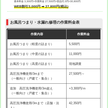
基本料金 3,300円+作業料金 27,500円+部品代 0円=30,800円
交換・取付（タンク）
22,000円+材料費
WEB割引3,000円 ➡ 27,800円(税込)
交換・取付（便器）
22,000円+材料費
お風呂つまり・水漏れ修理の作業料金表
交換・取付（普通便座）
11,000円+材料費
作業内容
作業料金
交換・取付（温水洗浄便座）
16,500円+材料費
お風呂つまり（軽度の詰まり）
5,500円
交換・取付(単水栓（壁付・デッキ
13,200円+材料費
式）)
お風呂つまり（中度の詰まり）
11,000円
交換・取付(混合水栓（壁付・デッキ
16,500円+材料費
お風呂つまり（高度の詰まり）
現地調査
式・ワンホール）)
高圧洗浄機使用/3mまで
27,500円～
交換・取付(排水栓・排水トラップ
22,000円+材料費
（一般向け（戸建て・集合））
（P/S/ポップアップ））
追加 高圧洗浄機使用/3m超え
+3,300円/ｍ
交換・取付（その他部品）
11,000円+材料費
（一般向け（戸建て・集合））
持込商品取付（単水栓）
13,200円
高圧洗浄機使用/3mまで（店舗・法
42,350円
人）