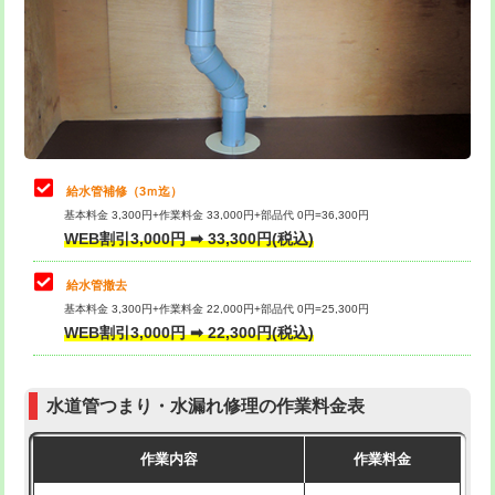
排水管工事（土の掘削・埋め戻し作
11,000円~
桝清掃
8,800円
業）
止水・漏水調査・防水処理・清掃・修
11,000円
排水管工事（排水管工事/3ｍまで）
55,000円
理・調整・分解・加工など（軽作業）
排水管工事（追加 排水管工事/3ｍ超
+11,000円
止水・漏水調査・防水処理・清掃・修
22,000円
え）
理・調整・分解・加工など（中作業）
給水管補修（3ｍ迄）
マス交換（土の掘削・埋め戻し作業）
11,000円~
基本料金 3,300円+作業料金 33,000円+部品代 0円=36,300円
止水・漏水調査・防水処理・清掃・修
33,000円
WEB割引3,000円 ➡ 33,300円(税込)
理・調整・分解・加工など（重作業）
マス交換（深さ50㎝未満）
55,000円
給水管撤去
その他部品の脱着
8,800円～
マス交換（深さ50㎝以上）
66,000円
基本料金 3,300円+作業料金 22,000円+部品代 0円=25,300円
WEB割引3,000円 ➡ 22,300円(税込)
交換・取付（タンク）
22,000円+材料費
コンクリート斫り（厚さ10㎝まで）
27,500円
交換・取付(単水栓（壁付・デッキ
13,200円+材料費
コンクリート斫り（厚さ10㎝超え）
38,500円
式）)
水道管つまり・水漏れ修理の作業料金表
モルタル補修（厚さ10㎝まで）
27,500円
交換・取付(混合水栓（壁付・デッキ
16,500円+材料費
作業内容
作業料金
式・ワンホール）)
モルタル補修（厚さ10㎝超え）
38,500円