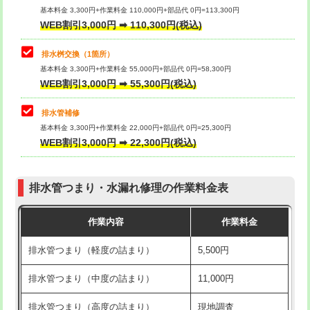
基本料金 3,300円+作業料金 110,000円+部品代 0円=113,300円
WEB割引3,000円 ➡ 110,300円(税込)
交換・取付（タンク）
22,000円+材料費
マス交換（深さ50㎝以上）
66,000円
交換・取付(単水栓（壁付・デッキ
13,200円+材料費
コンクリート斫り（厚さ10㎝まで）
27,500円
排水桝交換（1箇所）
式）)
基本料金 3,300円+作業料金 55,000円+部品代 0円=58,300円
コンクリート斫り（厚さ10㎝超え）
38,500円
WEB割引3,000円 ➡ 55,300円(税込)
交換・取付(混合水栓（壁付・デッキ
16,500円+材料費
式・ワンホール）)
モルタル補修（厚さ10㎝まで）
27,500円
排水管補修
基本料金 3,300円+作業料金 22,000円+部品代 0円=25,300円
交換・取付(排水栓・排水トラップ
22,000円+材料費
モルタル補修（厚さ10㎝超え）
38,500円
WEB割引3,000円 ➡ 22,300円(税込)
（P/S/ポップアップ））
台所シンク・作業台設置
現場見積
交換・取付（その他部品）
11,000円+材料費
排水管つまり・水漏れ修理の作業料金表
追加人工
16,500円
持込商品取付（単水栓）
13,200円
作業内容
作業料金
廃棄・処分
現場見積
持込商品取付（混合水栓）
16,500円
排水管つまり（軽度の詰まり）
5,500円
※給水管工事は20mmまでの価格です。
持込商品取付（浄水器・分岐水栓）
16,500円
排水管つまり（中度の詰まり）
11,000円
給水管工事※（ホール加工)
16,500円
排水管つまり（高度の詰まり）
現地調査