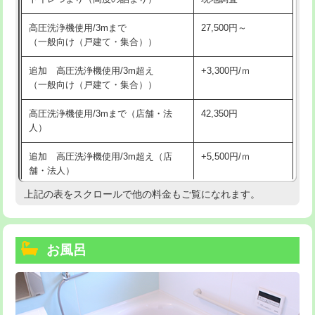
高圧洗浄機使用/3mまで
27,500円～
（一般向け（戸建て・集合））
追加 高圧洗浄機使用/3m超え
+3,300円/ｍ
（一般向け（戸建て・集合））
高圧洗浄機使用/3mまで（店舗・法
42,350円
人）
追加 高圧洗浄機使用/3m超え（店
+5,500円/ｍ
舗・法人）
上記の表をスクロールで他の料金もご覧になれます。
高度高圧洗浄換
現地調査
トーラー作業
16,500円
お風呂
トーラー機使用/3mまで
33,000円
追加トーラー機使用/3m超え
+3,300円
カメラ調査
33,000円