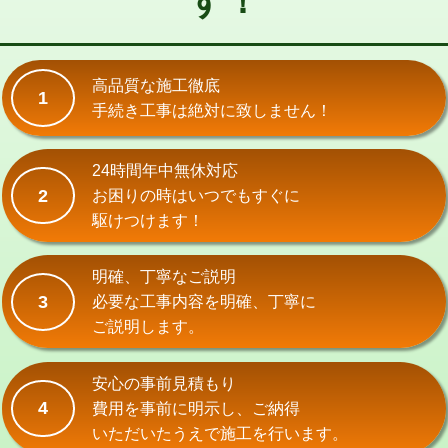
す！
式）)
交換・取付(混合水栓（壁付・デッキ
16,500円+材料費
式・ワンホール）)
高品質な施工徹底
1
手続き工事は絶対に致しません！
交換・取付(排水栓・排水トラップ
22,000円+材料費
（P/S/ポップアップ））
24時間年中無休対応
交換・取付（その他部品）
11,000円+材料費
2
お困りの時はいつでもすぐに
持込商品取付（単水栓）
13,200円
駆けつけます！
持込商品取付（混合水栓）
16,500円
明確、丁寧なご説明
持込商品取付（浄水器・分岐水栓）
16,500円
3
必要な工事内容を明確、丁寧に
ご説明します。
給水管工事※（ホール加工)
16,500円
給水管工事※（バンド止め)
3,300円
安心の事前見積もり
4
費用を事前に明示し、ご納得
給水管工事※（支持金具設置)
5,500円
いただいたうえで施工を行います。