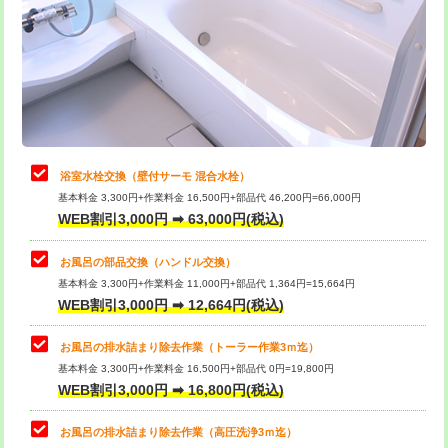
桝清掃
8,800円
止水・漏水調査・防水処理・清掃・修
11,000円
理・調整・分解・加工など（軽作業）
止水・漏水調査・防水処理・清掃・修
22,000円
理・調整・分解・加工など（中作業）
浴室水栓交換（壁付サーモ 混合水栓）
基本料金 3,300円+作業料金 16,500円+部品代 46,200円=66,000円
止水・漏水調査・防水処理・清掃・修
33,000円
WEB割引3,000円 ➡ 63,000円(税込)
理・調整・分解・加工など（重作業）
お風呂の部品交換（ハンドル交換）
トイレタンク脱着
16,500円
基本料金 3,300円+作業料金 11,000円+部品代 1,364円=15,664円
WEB割引3,000円 ➡ 12,664円(税込)
トイレ便器脱着
16,500円
タンクレストイレ脱着
33,000円
お風呂の排水詰まり除去作業（トーラー作業3ｍ迄）
基本料金 3,300円+作業料金 16,500円+部品代 0円=19,800円
小便器トイレ脱着
現地見積
WEB割引3,000円 ➡ 16,800円(税込)
その他部品の脱着
8,800円～
お風呂の排水詰まり除去作業（高圧洗浄3ｍ迄）