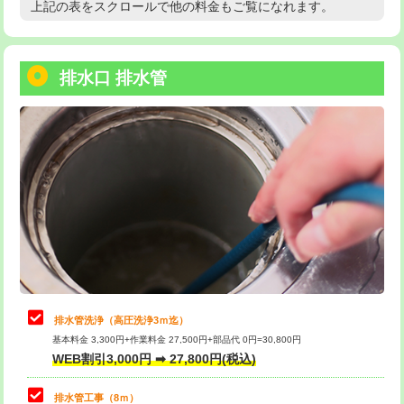
上記の表をスクロールで他の料金もご覧になれます。
高度高圧洗浄換
現地調査
用/3ｍまで)
トーラー作業
16,500円
給水管工事※（塩ビ管（VP・HI）使
+8,800円
用（追加）/3ｍ超え)
排水口 排水管
トーラー機使用/3mまで
33,000円
給水管工事※（ライニング鋼管・銅
44,000円
追加トーラー機使用/3m超え
+3,300円
管・ポリ管・HT管使用/3ｍまで)
カメラ調査
33,000円
給水管工事※（ライニング鋼管・銅
+8,800円
管・ポリ管・HT管使用/3ｍ超え)
桝清掃
8,800円
排水管工事（土の掘削・埋め戻し作
11,000円~
止水・漏水調査・防水処理・清掃・修
11,000円
業）
理・調整・分解・加工など（軽作業）
排水管工事（排水管工事/3ｍまで）
55,000円
止水・漏水調査・防水処理・清掃・修
22,000円
理・調整・分解・加工など（中作業）
排水管工事（追加 排水管工事/3ｍ超
+11,000円
排水管洗浄（高圧洗浄3ｍ迄）
え）
基本料金 3,300円+作業料金 27,500円+部品代 0円=30,800円
止水・漏水調査・防水処理・清掃・修
33,000円
WEB割引3,000円 ➡ 27,800円(税込)
理・調整・分解・加工など（重作業）
マス交換（土の掘削・埋め戻し作業）
11,000円~
排水管工事（8ｍ）
その他部品の脱着
8,800円～
マス交換（深さ50㎝未満）
55,000円