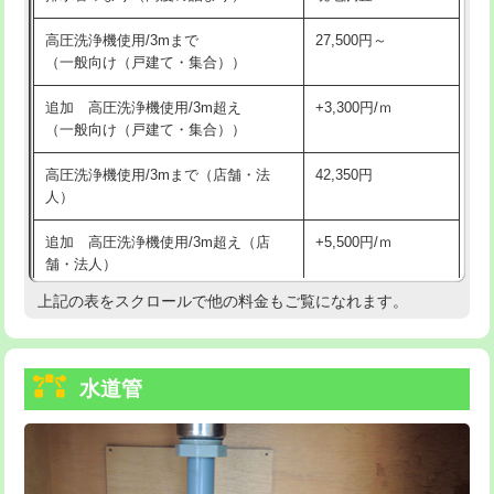
給水管工事※（バンド止め)
3,300円
高圧洗浄機使用/3mまで
27,500円～
（一般向け（戸建て・集合））
給水管工事※（支持金具設置)
5,500円
追加 高圧洗浄機使用/3m超え
+3,300円/ｍ
給水管工事※（保温材使用（バンド止
5,500円
（一般向け（戸建て・集合））
め込み）)
高圧洗浄機使用/3mまで（店舗・法
42,350円
給水管工事※（土の掘削・埋め戻し作
11,000円
人）
業)
追加 高圧洗浄機使用/3m超え（店
+5,500円/ｍ
給水管工事※（塩ビ管（VP・HI）使
33,000円
舗・法人）
用/3ｍまで)
上記の表をスクロールで他の料金もご覧になれます。
高度高圧洗浄換
現地調査
給水管工事※（塩ビ管（VP・HI）使
+8,800円
用（追加）/3ｍ超え)
トーラー作業
16,500円
給水管工事※（ライニング鋼管・銅
44,000円
水道管
トーラー機使用/3mまで
33,000円
管・ポリ管・HT管使用/3ｍまで)
追加トーラー機使用/3m超え
+3,300円
給水管工事※（ライニング鋼管・銅
+8,800円
管・ポリ管・HT管使用/3ｍ超え)
カメラ調査
33,000円