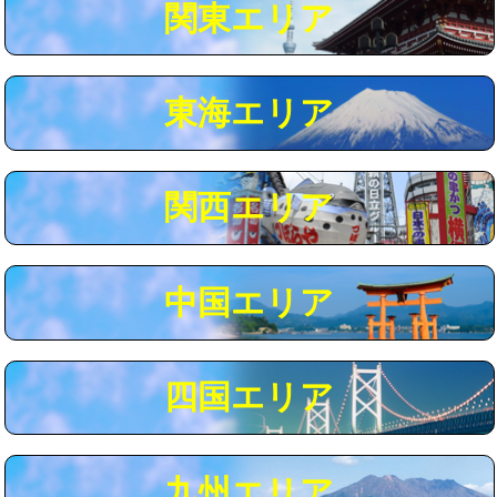
関東エリア
マス交換（深さ50㎝以上）
66,000円
コンクリート斫り（厚さ10㎝まで）
27,500円
東海エリア
コンクリート斫り（厚さ10㎝超え）
38,500円
モルタル補修（厚さ10㎝まで）
27,500円
モルタル補修（厚さ10㎝超え）
38,500円
関西エリア
追加人工
16,500円
廃棄・処分
現場見積
中国エリア
※給水管工事は20mmまでの価格です。
四国エリア
九州エリア