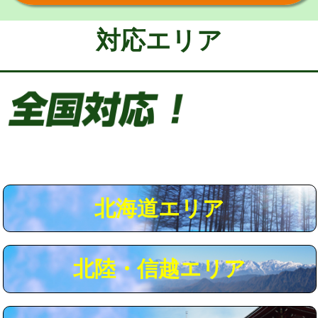
給水管工事※（保温材使用（バンド止
5,500円
め込み）)
対応エリア
給水管工事※（土の掘削・埋め戻し作
11,000円
業)
給水管工事※（塩ビ管（VP・HI）使
33,000円
用/3ｍまで)
給水管工事※（塩ビ管（VP・HI）使
+8,800円
用（追加）/3ｍ超え)
給水管工事※（ライニング鋼管・銅
44,000円
管・ポリ管・HT管使用/3ｍまで)
北海道エリア
給水管工事※（ライニング鋼管・銅
+8,800円
管・ポリ管・HT管使用/3ｍ超え)
北陸・信越エリア
マス交換（土の掘削・埋め戻し作業）
11,000円~
マス交換（深さ50㎝未満）
55,000円