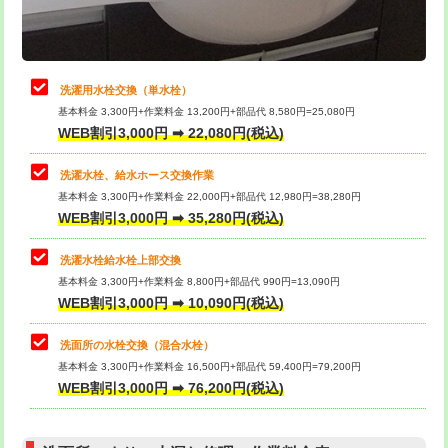
理・調整・分解・加工など（軽作業）
給水管工事※（ライニング鋼管・銅
44,000円
管・ポリ管・HT管使用/3ｍまで)
止水・漏水調査・防水処理・清掃・修
22,000円
理・調整・分解・加工など（中作業）
給水管工事※（ライニング鋼管・銅
+8,800円
洗濯用水栓交換（単水栓）
管・ポリ管・HT管使用/3ｍ超え)
基本料金 3,300円+作業料金 13,200円+部品代 8,580円=25,080円
止水・漏水調査・防水処理・清掃・修
33,000円
WEB割引3,000円 ➡ 22,080円(税込)
理・調整・分解・加工など（重作業）
排水管工事（土の掘削・埋め戻し作
11,000円~
業）
洗濯水栓、給水ホース交換作業
キッチンタンク脱着
16,500円
基本料金 3,300円+作業料金 22,000円+部品代 12,980円=38,280円
排水管工事（排水管工事/3ｍまで）
55,000円
WEB割引3,000円 ➡ 35,280円(税込)
その他部品の脱着
8,800円～
排水管工事（追加 排水管工事/3ｍ超
+11,000円
交換・取付（タンク）
22,000円+材料費
洗濯水栓給水栓上部交換
え）
基本料金 3,300円+作業料金 8,800円+部品代 990円=13,090円
交換・取付(単水栓（壁付・デッキ
13,200円+材料費
WEB割引3,000円 ➡ 10,090円(税込)
マス交換（土の掘削・埋め戻し作業）
11,000円~
式）)
洗面所の水栓交換（混合水栓）
マス交換（深さ50㎝未満）
55,000円
交換・取付(混合水栓（壁付・デッキ
16,500円+材料費
基本料金 3,300円+作業料金 16,500円+部品代 59,400円=79,200円
式・ワンホール）)
WEB割引3,000円 ➡ 76,200円(税込)
マス交換（深さ50㎝以上）
66,000円
交換・取付(排水栓・排水トラップ
22,000円+材料費
コンクリート斫り（厚さ10㎝まで）
27,500円
（P/S/ポップアップ））