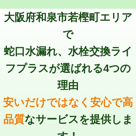
トーラー機使用/3mまで
33,000円
マス交換（深さ50㎝以上）
66,000円
大阪府和泉市若樫町エリア
追加トーラー機使用/3m超え
+3,300円
コンクリート斫り（厚さ10㎝まで）
27,500円
カメラ調査
33,000円
で
コンクリート斫り（厚さ10㎝超え）
38,500円
桝清掃
8,800円
蛇口水漏れ、水栓交換ライ
モルタル補修（厚さ10㎝まで）
27,500円
止水・漏水調査・防水処理・清掃・修
11,000円
理・調整・分解・加工など（軽作業）
モルタル補修（厚さ10㎝超え）
38,500円
フプラスが選ばれる4つの
止水・漏水調査・防水処理・清掃・修
22,000円
追加人工
16,500円
理・調整・分解・加工など（中作業）
理由
廃棄・処分
現場見積
止水・漏水調査・防水処理・清掃・修
33,000円
理・調整・分解・加工など（重作業）
安いだけではなく安心で高
その他部品の脱着
8,800円～
品質
なサービスを提供しま
交換・取付（タンク）
22,000円+材料費
交換・取付(単水栓（壁付・デッキ
13,200円+材料費