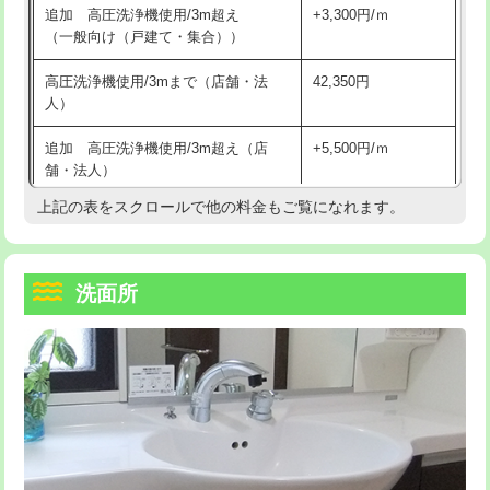
追加 高圧洗浄機使用/3m超え
+3,300円/ｍ
持込商品取付（混合水栓）
16,500円
マス交換（深さ50㎝以上）
66,000円
（一般向け（戸建て・集合））
持込商品取付（浄水器・分岐水栓）
16,500円
コンクリート斫り（厚さ10㎝まで）
27,500円
高圧洗浄機使用/3mまで（店舗・法
42,350円
人）
給水管工事※（ホール加工)
16,500円
コンクリート斫り（厚さ10㎝超え）
38,500円
追加 高圧洗浄機使用/3m超え（店
+5,500円/ｍ
給水管工事※（バンド止め)
3,300円
モルタル補修（厚さ10㎝まで）
27,500円
舗・法人）
給水管工事※（支持金具設置)
5,500円
モルタル補修（厚さ10㎝超え）
38,500円
上記の表をスクロールで他の料金もご覧になれます。
高度高圧洗浄換
現地調査
給水管工事※（保温材使用（バンド止
5,500円
洗面台設置
38,500円
トーラー作業
16,500円
め込み）)
洗面所
追加人工
16,500円
トーラー機使用/3mまで
33,000円
給水管工事※（土の掘削・埋め戻し作
11,000円
業)
廃棄・処分
現場見積
追加トーラー機使用/3m超え
+3,300円
給水管工事※（塩ビ管（VP・HI）使
33,000円
※給水管工事は20mmまでの価格です。
カメラ調査
33,000円
用/3ｍまで)
桝清掃
8,800円
給水管工事※（塩ビ管（VP・HI）使
+8,800円
用（追加）/3ｍ超え)
止水・漏水調査・防水処理・清掃・修
11,000円