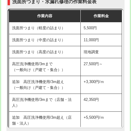
洗面所つまり・水漏れ修理の作業料金表
コンクリート斫り（厚さ10㎝超え）
38,500円
交換・取付（その他部品）
11,000円+材料費
作業内容
作業料金
モルタル補修（厚さ10㎝まで）
27,500円
持込商品取付（単水栓）
13,200円
洗面所つまり（軽度の詰まり）
5,500円
モルタル補修（厚さ10㎝超え）
38,500円
持込商品取付（混合水栓）
16,500円
洗面所つまり（中度の詰まり）
11,000円
洗面台設置
38,500円
持込商品取付（浄水器・分岐水栓）
16,500円
洗面所つまり（高度の詰まり）
現地調査
バスタブ設置
現場見積
給水管工事※（ホール加工)
16,500円
高圧洗浄機使用/3mまで
27,500円～
追加人工
16,500円
（一般向け（戸建て・集合））
給水管工事※（バンド止め)
3,300円
廃棄・処分
現場見積
追加 高圧洗浄機使用/3m超え
+3,300円/ｍ
給水管工事※（支持金具設置)
5,500円
（一般向け（戸建て・集合））
※給水管工事は20mmまでの価格です。
給水管工事※（保温材使用（バンド止
5,500円
高圧洗浄機使用/3mまで（店舗・法
42,350円
め込み）)
人）
給水管工事※（土の掘削・埋め戻し作
11,000円
追加 高圧洗浄機使用/3m超え（店
+5,500円/ｍ
業)
舗・法人）
給水管工事※（塩ビ管（VP・HI）使
33,000円