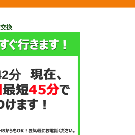
栓交換
42分