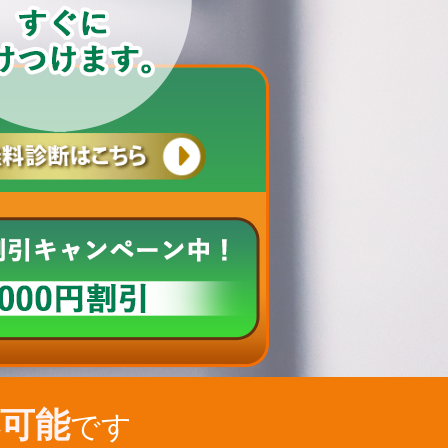
可能
です