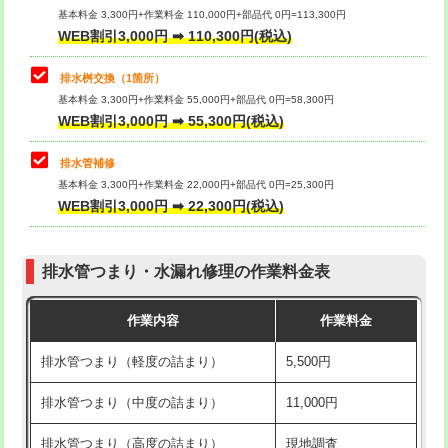
基本料金 3,300円+作業料金 110,000円+部品代 0円=113,300円
WEB割引3,000円 ➡ 110,300円(税込)
交換・取付（タンク）
22,000円+材料費
マス交換（深さ50㎝以上）
66,000円
交換・取付(単水栓（壁付・デッキ
13,200円+材料費
コンクリート斫り（厚さ10㎝まで）
27,500円
排水桝交換（1箇所）
式）)
基本料金 3,300円+作業料金 55,000円+部品代 0円=58,300円
コンクリート斫り（厚さ10㎝超え）
38,500円
WEB割引3,000円 ➡ 55,300円(税込)
交換・取付(混合水栓（壁付・デッキ
16,500円+材料費
式・ワンホール）)
モルタル補修（厚さ10㎝まで）
27,500円
排水管補修
基本料金 3,300円+作業料金 22,000円+部品代 0円=25,300円
交換・取付(排水栓・排水トラップ
22,000円+材料費
モルタル補修（厚さ10㎝超え）
38,500円
WEB割引3,000円 ➡ 22,300円(税込)
（P/S/ポップアップ））
台所シンク・作業台設置
現場見積
交換・取付（その他部品）
11,000円+材料費
排水管つまり・水漏れ修理の作業料金表
追加人工
16,500円
持込商品取付（単水栓）
13,200円
作業内容
作業料金
廃棄・処分
現場見積
持込商品取付（混合水栓）
16,500円
排水管つまり（軽度の詰まり）
5,500円
※給水管工事は20mmまでの価格です。
持込商品取付（浄水器・分岐水栓）
16,500円
排水管つまり（中度の詰まり）
11,000円
給水管工事※（ホール加工)
16,500円
排水管つまり（高度の詰まり）
現地調査