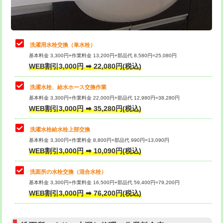
理・調整・分解・加工など（軽作業）
給水管工事※（ライニング鋼管・銅
44,000円
管・ポリ管・HT管使用/3ｍまで)
止水・漏水調査・防水処理・清掃・修
22,000円
理・調整・分解・加工など（中作業）
給水管工事※（ライニング鋼管・銅
+8,800円
洗濯用水栓交換（単水栓）
管・ポリ管・HT管使用/3ｍ超え)
基本料金 3,300円+作業料金 13,200円+部品代 8,580円=25,080円
止水・漏水調査・防水処理・清掃・修
33,000円
WEB割引3,000円 ➡ 22,080円(税込)
理・調整・分解・加工など（重作業）
排水管工事（土の掘削・埋め戻し作
11,000円~
業）
洗濯水栓、給水ホース交換作業
キッチンタンク脱着
16,500円
基本料金 3,300円+作業料金 22,000円+部品代 12,980円=38,280円
排水管工事（排水管工事/3ｍまで）
55,000円
WEB割引3,000円 ➡ 35,280円(税込)
その他部品の脱着
8,800円～
排水管工事（追加 排水管工事/3ｍ超
+11,000円
交換・取付（タンク）
22,000円+材料費
洗濯水栓給水栓上部交換
え）
基本料金 3,300円+作業料金 8,800円+部品代 990円=13,090円
交換・取付(単水栓（壁付・デッキ
13,200円+材料費
WEB割引3,000円 ➡ 10,090円(税込)
マス交換（土の掘削・埋め戻し作業）
11,000円~
式）)
洗面所の水栓交換（混合水栓）
マス交換（深さ50㎝未満）
55,000円
交換・取付(混合水栓（壁付・デッキ
16,500円+材料費
基本料金 3,300円+作業料金 16,500円+部品代 59,400円=79,200円
式・ワンホール）)
WEB割引3,000円 ➡ 76,200円(税込)
マス交換（深さ50㎝以上）
66,000円
交換・取付(排水栓・排水トラップ
22,000円+材料費
コンクリート斫り（厚さ10㎝まで）
27,500円
（P/S/ポップアップ））