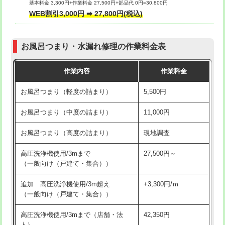
基本料金 3,300円+作業料金 27,500円+部品代 0円=30,800円
交換・取付（タンク）
22,000円+材料費
WEB割引3,000円 ➡ 27,800円(税込)
交換・取付（便器）
22,000円+材料費
お風呂つまり・水漏れ修理の作業料金表
交換・取付（普通便座）
11,000円+材料費
作業内容
作業料金
交換・取付（温水洗浄便座）
16,500円+材料費
お風呂つまり（軽度の詰まり）
5,500円
交換・取付(単水栓（壁付・デッキ
13,200円+材料費
式）)
お風呂つまり（中度の詰まり）
11,000円
交換・取付(混合水栓（壁付・デッキ
16,500円+材料費
お風呂つまり（高度の詰まり）
現地調査
式・ワンホール）)
高圧洗浄機使用/3mまで
27,500円～
交換・取付(排水栓・排水トラップ
22,000円+材料費
（一般向け（戸建て・集合））
（P/S/ポップアップ））
追加 高圧洗浄機使用/3m超え
+3,300円/ｍ
交換・取付（その他部品）
11,000円+材料費
（一般向け（戸建て・集合））
持込商品取付（単水栓）
13,200円
高圧洗浄機使用/3mまで（店舗・法
42,350円
人）