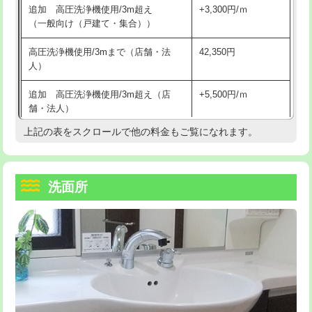
追加 高圧洗浄機使用/3m超え
+3,300円/ｍ
持込商品取付（混合水栓）
16,500円
マス交換（深さ50㎝以上）
66,000円
（一般向け（戸建て・集合））
持込商品取付（浄水器・分岐水栓）
16,500円
コンクリート斫り（厚さ10㎝まで）
27,500円
高圧洗浄機使用/3mまで（店舗・法
42,350円
人）
給水管工事※（ホール加工)
16,500円
コンクリート斫り（厚さ10㎝超え）
38,500円
追加 高圧洗浄機使用/3m超え（店
+5,500円/ｍ
給水管工事※（バンド止め)
3,300円
モルタル補修（厚さ10㎝まで）
27,500円
舗・法人）
給水管工事※（支持金具設置)
5,500円
モルタル補修（厚さ10㎝超え）
38,500円
上記の表をスクロールで他の料金もご覧になれます。
高度高圧洗浄換
現地調査
給水管工事※（保温材使用（バンド止
5,500円
洗面台設置
38,500円
トーラー作業
16,500円
め込み）)
洗面所
追加人工
16,500円
トーラー機使用/3mまで
33,000円
給水管工事※（土の掘削・埋め戻し作
11,000円
業)
廃棄・処分
現場見積
追加トーラー機使用/3m超え
+3,300円
給水管工事※（塩ビ管（VP・HI）使
33,000円
※給水管工事は20mmまでの価格です。
カメラ調査
33,000円
用/3ｍまで)
桝清掃
8,800円
給水管工事※（塩ビ管（VP・HI）使
+8,800円
用（追加）/3ｍ超え)
止水・漏水調査・防水処理・清掃・修
11,000円