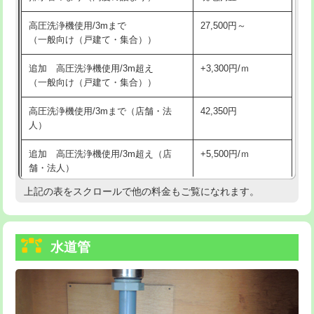
給水管工事※（バンド止め)
3,300円
高圧洗浄機使用/3mまで
27,500円～
（一般向け（戸建て・集合））
給水管工事※（支持金具設置)
5,500円
追加 高圧洗浄機使用/3m超え
+3,300円/ｍ
給水管工事※（保温材使用（バンド止
5,500円
（一般向け（戸建て・集合））
め込み）)
高圧洗浄機使用/3mまで（店舗・法
42,350円
給水管工事※（土の掘削・埋め戻し作
11,000円
人）
業)
追加 高圧洗浄機使用/3m超え（店
+5,500円/ｍ
給水管工事※（塩ビ管（VP・HI）使
33,000円
舗・法人）
用/3ｍまで)
上記の表をスクロールで他の料金もご覧になれます。
高度高圧洗浄換
現地調査
給水管工事※（塩ビ管（VP・HI）使
+8,800円
用（追加）/3ｍ超え)
トーラー作業
16,500円
給水管工事※（ライニング鋼管・銅
44,000円
水道管
トーラー機使用/3mまで
33,000円
管・ポリ管・HT管使用/3ｍまで)
追加トーラー機使用/3m超え
+3,300円
給水管工事※（ライニング鋼管・銅
+8,800円
管・ポリ管・HT管使用/3ｍ超え)
カメラ調査
33,000円