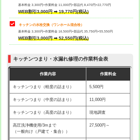
用/3ｍまで)
基本料金 3,300円+作業料金 11,000円+部品代 8,470円=22,770円
止水・漏水調査・防水処理・清掃・修
33,000円
WEB割引3,000円 ➡ 19,770円(税込)
理・調整・分解・加工など（重作業）
給水管工事※（塩ビ管（VP・HI）使
+8,800円
用（追加）/3ｍ超え)
キッチンの水栓交換（ワンホール混合栓）
お風呂タンク脱着
16,500円
基本料金 3,300円+作業料金 16,500円+部品代 35,750円=55,550円
給水管工事※（ライニング鋼管・銅
44,000円
WEB割引3,000円 ➡ 52,550円(税込)
その他部品の脱着
8,800円～
管・ポリ管・HT管使用/3ｍまで)
交換・取付（タンク）
22,000円+材料費
給水管工事※（ライニング鋼管・銅
+8,800円
管・ポリ管・HT管使用/3ｍ超え)
キッチンつまり・水漏れ修理の作業料金表
交換・取付(単水栓（壁付・デッキ
13,200円+材料費
式）)
排水管工事（土の掘削・埋め戻し作
11,000円~
作業内容
作業料金
業）
交換・取付(混合水栓（壁付・デッキ
16,500円+材料費
キッチンつまり（軽度の詰まり）
5,500円
式・ワンホール）)
排水管工事（排水管工事/3ｍまで）
55,000円
キッチンつまり（中度の詰まり）
11,000円
交換・取付(排水栓・排水トラップ
22,000円+材料費
排水管工事（追加 排水管工事/3ｍ超
+11,000円
（P/S/ポップアップ））
え）
キッチンつまり（高度の詰まり）
現地調査
交換・取付（その他部品）
11,000円+材料費
マス交換（土の掘削・埋め戻し作業）
11,000円~
高圧洗浄機使用/3mまで
27,500円～
（一般向け（戸建て・集合））
持込商品取付（単水栓）
13,200円
マス交換（深さ50㎝未満）
55,000円