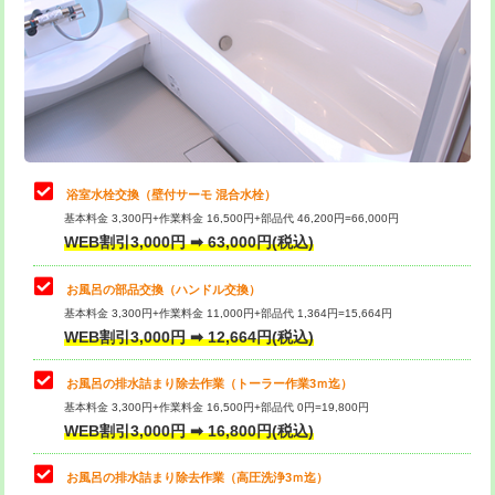
桝清掃
8,800円
止水・漏水調査・防水処理・清掃・修
11,000円
理・調整・分解・加工など（軽作業）
止水・漏水調査・防水処理・清掃・修
22,000円
理・調整・分解・加工など（中作業）
浴室水栓交換（壁付サーモ 混合水栓）
基本料金 3,300円+作業料金 16,500円+部品代 46,200円=66,000円
止水・漏水調査・防水処理・清掃・修
33,000円
WEB割引3,000円 ➡ 63,000円(税込)
理・調整・分解・加工など（重作業）
お風呂の部品交換（ハンドル交換）
トイレタンク脱着
16,500円
基本料金 3,300円+作業料金 11,000円+部品代 1,364円=15,664円
WEB割引3,000円 ➡ 12,664円(税込)
トイレ便器脱着
16,500円
タンクレストイレ脱着
33,000円
お風呂の排水詰まり除去作業（トーラー作業3ｍ迄）
基本料金 3,300円+作業料金 16,500円+部品代 0円=19,800円
小便器トイレ脱着
現地見積
WEB割引3,000円 ➡ 16,800円(税込)
その他部品の脱着
8,800円～
お風呂の排水詰まり除去作業（高圧洗浄3ｍ迄）