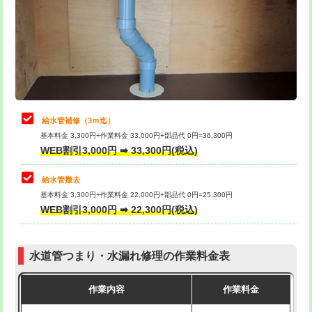
排水管工事（土の掘削・埋め戻し作
11,000円~
桝清掃
8,800円
業）
止水・漏水調査・防水処理・清掃・修
11,000円
排水管工事（排水管工事/3ｍまで）
55,000円
理・調整・分解・加工など（軽作業）
排水管工事（追加 排水管工事/3ｍ超
+11,000円
止水・漏水調査・防水処理・清掃・修
22,000円
え）
理・調整・分解・加工など（中作業）
給水管補修（3ｍ迄）
マス交換（土の掘削・埋め戻し作業）
11,000円~
基本料金 3,300円+作業料金 33,000円+部品代 0円=36,300円
止水・漏水調査・防水処理・清掃・修
33,000円
WEB割引3,000円 ➡ 33,300円(税込)
理・調整・分解・加工など（重作業）
マス交換（深さ50㎝未満）
55,000円
給水管撤去
その他部品の脱着
8,800円～
マス交換（深さ50㎝以上）
66,000円
基本料金 3,300円+作業料金 22,000円+部品代 0円=25,300円
WEB割引3,000円 ➡ 22,300円(税込)
交換・取付（タンク）
22,000円+材料費
コンクリート斫り（厚さ10㎝まで）
27,500円
交換・取付(単水栓（壁付・デッキ
13,200円+材料費
コンクリート斫り（厚さ10㎝超え）
38,500円
式）)
水道管つまり・水漏れ修理の作業料金表
モルタル補修（厚さ10㎝まで）
27,500円
交換・取付(混合水栓（壁付・デッキ
16,500円+材料費
作業内容
作業料金
式・ワンホール）)
モルタル補修（厚さ10㎝超え）
38,500円