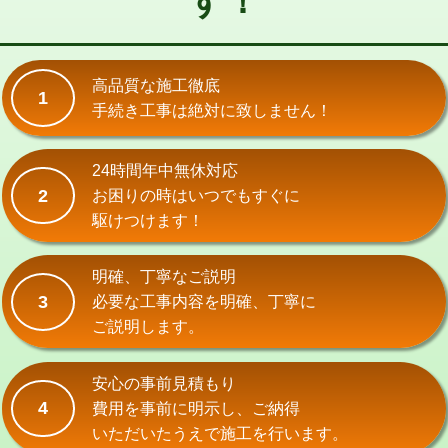
す！
式）)
交換・取付(混合水栓（壁付・デッキ
16,500円+材料費
式・ワンホール）)
高品質な施工徹底
1
手続き工事は絶対に致しません！
交換・取付(排水栓・排水トラップ
22,000円+材料費
（P/S/ポップアップ））
24時間年中無休対応
交換・取付（その他部品）
11,000円+材料費
2
お困りの時はいつでもすぐに
持込商品取付（単水栓）
13,200円
駆けつけます！
持込商品取付（混合水栓）
16,500円
明確、丁寧なご説明
持込商品取付（浄水器・分岐水栓）
16,500円
3
必要な工事内容を明確、丁寧に
ご説明します。
給水管工事※（ホール加工)
16,500円
給水管工事※（バンド止め)
3,300円
安心の事前見積もり
4
費用を事前に明示し、ご納得
給水管工事※（支持金具設置)
5,500円
いただいたうえで施工を行います。