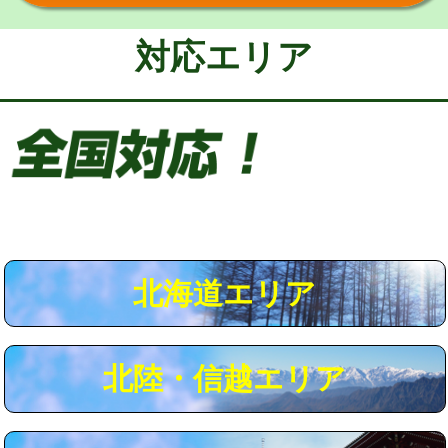
給水管工事※（保温材使用（バンド止
5,500円
め込み）)
対応エリア
給水管工事※（土の掘削・埋め戻し作
11,000円
業)
給水管工事※（塩ビ管（VP・HI）使
33,000円
用/3ｍまで)
給水管工事※（塩ビ管（VP・HI）使
+8,800円
用（追加）/3ｍ超え)
給水管工事※（ライニング鋼管・銅
44,000円
管・ポリ管・HT管使用/3ｍまで)
北海道エリア
給水管工事※（ライニング鋼管・銅
+8,800円
管・ポリ管・HT管使用/3ｍ超え)
北陸・信越エリア
マス交換（土の掘削・埋め戻し作業）
11,000円~
マス交換（深さ50㎝未満）
55,000円