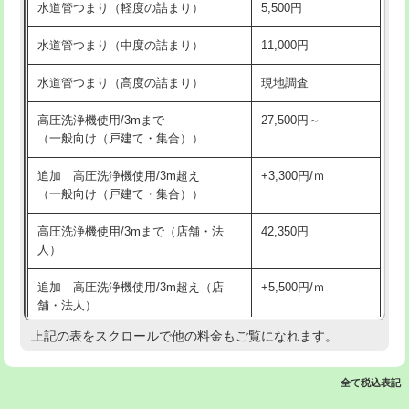
水道管つまり（軽度の詰まり）
5,500円
交換・取付(排水栓・排水トラップ
22,000円+材料費
洗面台設置
38,500円
（P/S/ポップアップ））
水道管つまり（中度の詰まり）
11,000円
化粧台設置
22,000円
交換・取付（その他部品）
11,000円+材料費
水道管つまり（高度の詰まり）
現地調査
追加人工
16,500円
持込商品取付（単水栓）
13,200円
高圧洗浄機使用/3mまで
27,500円～
廃棄・処分
現場見積
（一般向け（戸建て・集合））
持込商品取付（混合水栓）
16,500円
※給水管工事は20mmまでの価格です。
追加 高圧洗浄機使用/3m超え
+3,300円/ｍ
持込商品取付（浄水器・分岐水栓）
16,500円
（一般向け（戸建て・集合））
排水管工事（土の掘削・埋め戻し作
11,000円~
高圧洗浄機使用/3mまで（店舗・法
42,350円
業）
人）
排水管工事（排水管工事/3ｍまで）
55,000円
追加 高圧洗浄機使用/3m超え（店
+5,500円/ｍ
舗・法人）
排水管工事（追加 排水管工事/3ｍ超
+11,000円
え）
上記の表をスクロールで他の料金もご覧になれます。
高度高圧洗浄換
現地調査
マス交換（土の掘削・埋め戻し作業）
11,000円~
トーラー作業
16,500円
全て税込表記
マス交換（深さ50㎝未満）
55,000円