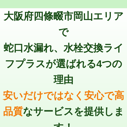
トーラー機使用/3mまで
33,000円
マス交換（深さ50㎝以上）
66,000円
大阪府四條畷市岡山エリア
追加トーラー機使用/3m超え
+3,300円
コンクリート斫り（厚さ10㎝まで）
27,500円
カメラ調査
33,000円
で
コンクリート斫り（厚さ10㎝超え）
38,500円
桝清掃
8,800円
蛇口水漏れ、水栓交換ライ
モルタル補修（厚さ10㎝まで）
27,500円
止水・漏水調査・防水処理・清掃・修
11,000円
理・調整・分解・加工など（軽作業）
モルタル補修（厚さ10㎝超え）
38,500円
フプラスが選ばれる4つの
止水・漏水調査・防水処理・清掃・修
22,000円
追加人工
16,500円
理・調整・分解・加工など（中作業）
理由
廃棄・処分
現場見積
止水・漏水調査・防水処理・清掃・修
33,000円
理・調整・分解・加工など（重作業）
安いだけではなく安心で高
その他部品の脱着
8,800円～
品質
なサービスを提供しま
交換・取付（タンク）
22,000円+材料費
交換・取付(単水栓（壁付・デッキ
13,200円+材料費