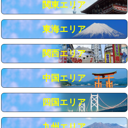
関東エリア
マス交換（深さ50㎝以上）
66,000円
コンクリート斫り（厚さ10㎝まで）
27,500円
東海エリア
コンクリート斫り（厚さ10㎝超え）
38,500円
モルタル補修（厚さ10㎝まで）
27,500円
モルタル補修（厚さ10㎝超え）
38,500円
関西エリア
追加人工
16,500円
廃棄・処分
現場見積
中国エリア
※給水管工事は20mmまでの価格です。
四国エリア
九州エリア