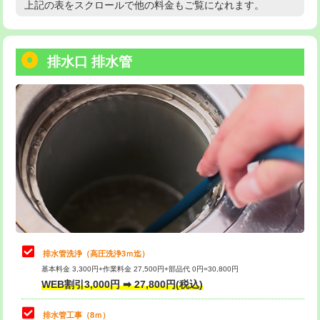
上記の表をスクロールで他の料金もご覧になれます。
高度高圧洗浄換
現地調査
用/3ｍまで)
トーラー作業
16,500円
給水管工事※（塩ビ管（VP・HI）使
+8,800円
用（追加）/3ｍ超え)
排水口 排水管
トーラー機使用/3mまで
33,000円
給水管工事※（ライニング鋼管・銅
44,000円
追加トーラー機使用/3m超え
+3,300円
管・ポリ管・HT管使用/3ｍまで)
カメラ調査
33,000円
給水管工事※（ライニング鋼管・銅
+8,800円
管・ポリ管・HT管使用/3ｍ超え)
桝清掃
8,800円
排水管工事（土の掘削・埋め戻し作
11,000円~
止水・漏水調査・防水処理・清掃・修
11,000円
業）
理・調整・分解・加工など（軽作業）
排水管工事（排水管工事/3ｍまで）
55,000円
止水・漏水調査・防水処理・清掃・修
22,000円
理・調整・分解・加工など（中作業）
排水管工事（追加 排水管工事/3ｍ超
+11,000円
排水管洗浄（高圧洗浄3ｍ迄）
え）
基本料金 3,300円+作業料金 27,500円+部品代 0円=30,800円
止水・漏水調査・防水処理・清掃・修
33,000円
WEB割引3,000円 ➡ 27,800円(税込)
理・調整・分解・加工など（重作業）
マス交換（土の掘削・埋め戻し作業）
11,000円~
排水管工事（8ｍ）
その他部品の脱着
8,800円～
マス交換（深さ50㎝未満）
55,000円