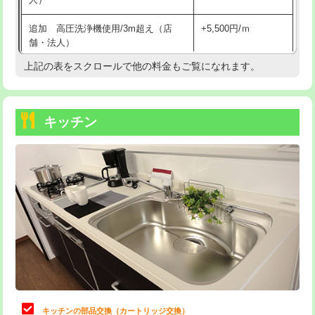
持込商品取付（混合水栓）
16,500円
追加 高圧洗浄機使用/3m超え（店
+5,500円/ｍ
持込商品取付（浄水器・分岐水栓）
16,500円
舗・法人）
持込商品取付（温水洗浄便座）
22,000円
上記の表をスクロールで他の料金もご覧になれます。
高度高圧洗浄換
現地調査
持込商品取付（普通便座⇔温水洗浄便
22,000円
トーラー作業
16,500円
座）
キッチン
トーラー機使用/3mまで
33,000円
給水管工事※（ホール加工)
16,500円
追加トーラー機使用/3m超え
+3,300円
給水管工事※（バンド止め)
3,300円
カメラ調査
33,000円
給水管工事※（支持金具設置)
5,500円
桝清掃
8,800円
給水管工事※（保温材使用（バンド止
5,500円
め込み）)
止水・漏水調査・防水処理・清掃・修
11,000円
理・調整・分解・加工など（軽作業）
給水管工事※（土の掘削・埋め戻し作
11,000円
業)
止水・漏水調査・防水処理・清掃・修
22,000円
理・調整・分解・加工など（中作業）
給水管工事※（塩ビ管（VP・HI）使
33,000円
キッチンの部品交換（カートリッジ交換）