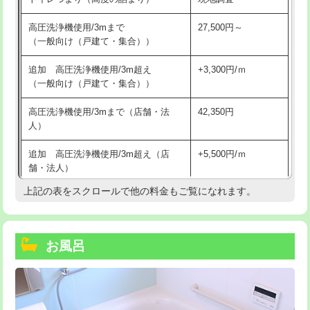
高圧洗浄機使用/3mまで
27,500円～
（一般向け（戸建て・集合））
追加 高圧洗浄機使用/3m超え
+3,300円/ｍ
（一般向け（戸建て・集合））
高圧洗浄機使用/3mまで（店舗・法
42,350円
人）
追加 高圧洗浄機使用/3m超え（店
+5,500円/ｍ
舗・法人）
上記の表をスクロールで他の料金もご覧になれます。
高度高圧洗浄換
現地調査
トーラー作業
16,500円
お風呂
トーラー機使用/3mまで
33,000円
追加トーラー機使用/3m超え
+3,300円
カメラ調査
33,000円