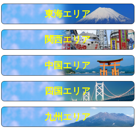
マス交換（深さ50㎝以上）
66,000円
東海エリア
コンクリート斫り（厚さ10㎝まで）
27,500円
コンクリート斫り（厚さ10㎝超え）
38,500円
関西エリア
モルタル補修（厚さ10㎝まで）
27,500円
モルタル補修（厚さ10㎝超え）
38,500円
中国エリア
追加人工
16,500円
廃棄・処分
現場見積
四国エリア
※給水管工事は20mmまでの価格です。
九州エリア