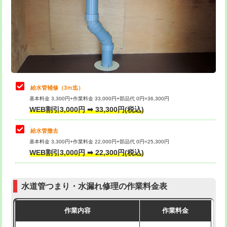
排水管工事（土の掘削・埋め戻し作
11,000円~
桝清掃
8,800円
業）
止水・漏水調査・防水処理・清掃・修
11,000円
排水管工事（排水管工事/3ｍまで）
55,000円
理・調整・分解・加工など（軽作業）
排水管工事（追加 排水管工事/3ｍ超
+11,000円
止水・漏水調査・防水処理・清掃・修
22,000円
え）
理・調整・分解・加工など（中作業）
給水管補修（3ｍ迄）
マス交換（土の掘削・埋め戻し作業）
11,000円~
基本料金 3,300円+作業料金 33,000円+部品代 0円=36,300円
止水・漏水調査・防水処理・清掃・修
33,000円
WEB割引3,000円 ➡ 33,300円(税込)
理・調整・分解・加工など（重作業）
マス交換（深さ50㎝未満）
55,000円
給水管撤去
その他部品の脱着
8,800円～
マス交換（深さ50㎝以上）
66,000円
基本料金 3,300円+作業料金 22,000円+部品代 0円=25,300円
WEB割引3,000円 ➡ 22,300円(税込)
交換・取付（タンク）
22,000円+材料費
コンクリート斫り（厚さ10㎝まで）
27,500円
交換・取付(単水栓（壁付・デッキ
13,200円+材料費
コンクリート斫り（厚さ10㎝超え）
38,500円
式）)
水道管つまり・水漏れ修理の作業料金表
モルタル補修（厚さ10㎝まで）
27,500円
交換・取付(混合水栓（壁付・デッキ
16,500円+材料費
作業内容
作業料金
式・ワンホール）)
モルタル補修（厚さ10㎝超え）
38,500円