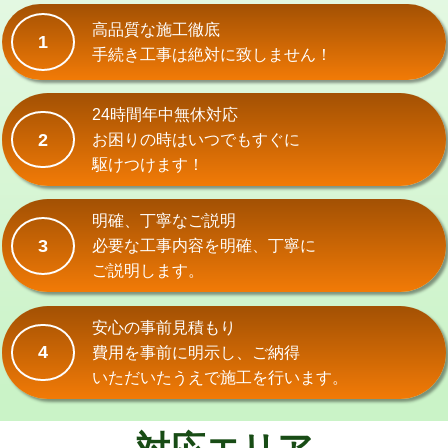
式）)
高品質な施工徹底
1
交換・取付(混合水栓（壁付・デッキ
16,500円+材料費
手続き工事は絶対に致しません！
式・ワンホール）)
交換・取付(排水栓・排水トラップ
22,000円+材料費
24時間年中無休対応
（P/S/ポップアップ））
2
お困りの時はいつでもすぐに
駆けつけます！
交換・取付（その他部品）
11,000円+材料費
持込商品取付（単水栓）
13,200円
明確、丁寧なご説明
3
必要な工事内容を明確、丁寧に
持込商品取付（混合水栓）
16,500円
ご説明します。
持込商品取付（浄水器・分岐水栓）
16,500円
安心の事前見積もり
給水管工事※（ホール加工)
16,500円
4
費用を事前に明示し、ご納得
いただいたうえで施工を行います。
給水管工事※（バンド止め)
3,300円
給水管工事※（支持金具設置)
5,500円