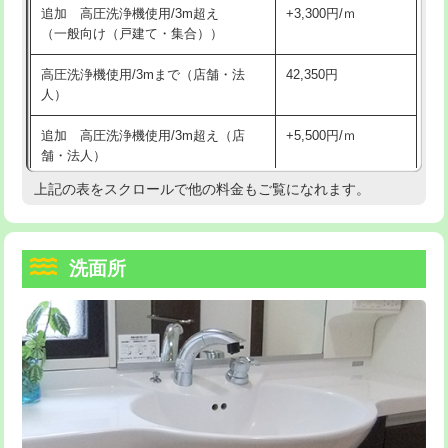
追加 高圧洗浄機使用/3m超え
+3,300円/ｍ
持込商品取付（混合水栓）
16,500円
マス交換（深さ50㎝以上）
66,000円
（一般向け（戸建て・集合））
持込商品取付（浄水器・分岐水栓）
16,500円
コンクリート斫り（厚さ10㎝まで）
27,500円
高圧洗浄機使用/3mまで（店舗・法
42,350円
人）
給水管工事※（ホール加工)
16,500円
コンクリート斫り（厚さ10㎝超え）
38,500円
追加 高圧洗浄機使用/3m超え（店
+5,500円/ｍ
給水管工事※（バンド止め)
3,300円
モルタル補修（厚さ10㎝まで）
27,500円
舗・法人）
給水管工事※（支持金具設置)
5,500円
モルタル補修（厚さ10㎝超え）
38,500円
上記の表をスクロールで他の料金もご覧になれます。
高度高圧洗浄換
現地調査
給水管工事※（保温材使用（バンド止
5,500円
洗面台設置
38,500円
トーラー作業
16,500円
め込み）)
洗面所
追加人工
16,500円
トーラー機使用/3mまで
33,000円
給水管工事※（土の掘削・埋め戻し作
11,000円
業)
廃棄・処分
現場見積
追加トーラー機使用/3m超え
+3,300円
給水管工事※（塩ビ管（VP・HI）使
33,000円
※給水管工事は20mmまでの価格です。
カメラ調査
33,000円
用/3ｍまで)
桝清掃
8,800円
給水管工事※（塩ビ管（VP・HI）使
+8,800円
用（追加）/3ｍ超え)
止水・漏水調査・防水処理・清掃・修
11,000円