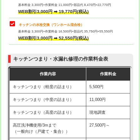
用/3ｍまで)
基本料金 3,300円+作業料金 11,000円+部品代 8,470円=22,770円
止水・漏水調査・防水処理・清掃・修
33,000円
WEB割引3,000円 ➡ 19,770円(税込)
理・調整・分解・加工など（重作業）
給水管工事※（塩ビ管（VP・HI）使
+8,800円
用（追加）/3ｍ超え)
キッチンの水栓交換（ワンホール混合栓）
お風呂タンク脱着
16,500円
基本料金 3,300円+作業料金 16,500円+部品代 35,750円=55,550円
給水管工事※（ライニング鋼管・銅
44,000円
WEB割引3,000円 ➡ 52,550円(税込)
その他部品の脱着
8,800円～
管・ポリ管・HT管使用/3ｍまで)
交換・取付（タンク）
22,000円+材料費
給水管工事※（ライニング鋼管・銅
+8,800円
管・ポリ管・HT管使用/3ｍ超え)
キッチンつまり・水漏れ修理の作業料金表
交換・取付(単水栓（壁付・デッキ
13,200円+材料費
式）)
排水管工事（土の掘削・埋め戻し作
11,000円~
作業内容
作業料金
業）
交換・取付(混合水栓（壁付・デッキ
16,500円+材料費
キッチンつまり（軽度の詰まり）
5,500円
式・ワンホール）)
排水管工事（排水管工事/3ｍまで）
55,000円
キッチンつまり（中度の詰まり）
11,000円
交換・取付(排水栓・排水トラップ
22,000円+材料費
排水管工事（追加 排水管工事/3ｍ超
+11,000円
（P/S/ポップアップ））
え）
キッチンつまり（高度の詰まり）
現地調査
交換・取付（その他部品）
11,000円+材料費
マス交換（土の掘削・埋め戻し作業）
11,000円~
高圧洗浄機使用/3mまで
27,500円～
（一般向け（戸建て・集合））
持込商品取付（単水栓）
13,200円
マス交換（深さ50㎝未満）
55,000円