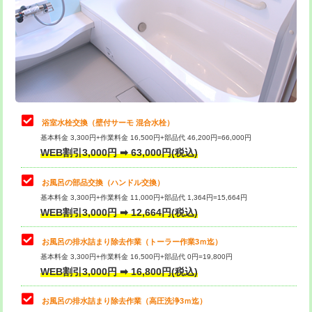
桝清掃
8,800円
止水・漏水調査・防水処理・清掃・修
11,000円
理・調整・分解・加工など（軽作業）
止水・漏水調査・防水処理・清掃・修
22,000円
理・調整・分解・加工など（中作業）
浴室水栓交換（壁付サーモ 混合水栓）
基本料金 3,300円+作業料金 16,500円+部品代 46,200円=66,000円
止水・漏水調査・防水処理・清掃・修
33,000円
WEB割引3,000円 ➡ 63,000円(税込)
理・調整・分解・加工など（重作業）
お風呂の部品交換（ハンドル交換）
トイレタンク脱着
16,500円
基本料金 3,300円+作業料金 11,000円+部品代 1,364円=15,664円
WEB割引3,000円 ➡ 12,664円(税込)
トイレ便器脱着
16,500円
タンクレストイレ脱着
33,000円
お風呂の排水詰まり除去作業（トーラー作業3ｍ迄）
基本料金 3,300円+作業料金 16,500円+部品代 0円=19,800円
小便器トイレ脱着
現地見積
WEB割引3,000円 ➡ 16,800円(税込)
その他部品の脱着
8,800円～
お風呂の排水詰まり除去作業（高圧洗浄3ｍ迄）