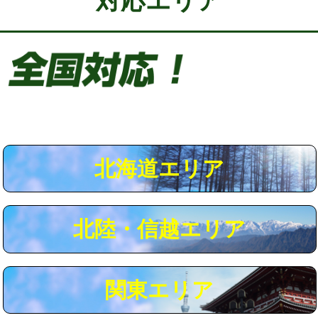
対応エリア
給水管工事※（保温材使用（バンド止
5,500円
め込み）)
給水管工事※（土の掘削・埋め戻し作
11,000円
業)
給水管工事※（塩ビ管（VP・HI）使
33,000円
用/3ｍまで)
給水管工事※（塩ビ管（VP・HI）使
+8,800円
用（追加）/3ｍ超え)
北海道エリア
給水管工事※（ライニング鋼管・銅
44,000円
管・ポリ管・HT管使用/3ｍまで)
北陸・信越エリア
給水管工事※（ライニング鋼管・銅
+8,800円
管・ポリ管・HT管使用/3ｍ超え)
マス交換（土の掘削・埋め戻し作業）
11,000円~
関東エリア
マス交換（深さ50㎝未満）
55,000円