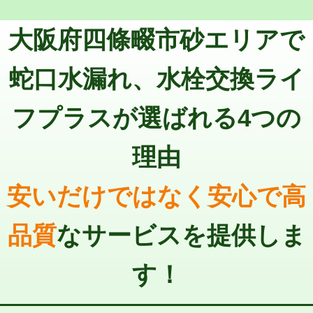
トーラー機使用/3mまで
33,000円
マス交換（深さ50㎝以上）
66,000円
大阪府四條畷市砂エリアで
追加トーラー機使用/3m超え
+3,300円
コンクリート斫り（厚さ10㎝まで）
27,500円
カメラ調査
33,000円
蛇口水漏れ、水栓交換ライ
コンクリート斫り（厚さ10㎝超え）
38,500円
桝清掃
8,800円
フプラスが選ばれる4つの
モルタル補修（厚さ10㎝まで）
27,500円
止水・漏水調査・防水処理・清掃・修
11,000円
理・調整・分解・加工など（軽作業）
モルタル補修（厚さ10㎝超え）
38,500円
理由
止水・漏水調査・防水処理・清掃・修
22,000円
追加人工
16,500円
理・調整・分解・加工など（中作業）
安いだけではなく安心で高
廃棄・処分
現場見積
止水・漏水調査・防水処理・清掃・修
33,000円
理・調整・分解・加工など（重作業）
品質
なサービスを提供しま
その他部品の脱着
8,800円～
す！
交換・取付（タンク）
22,000円+材料費
交換・取付(単水栓（壁付・デッキ
13,200円+材料費