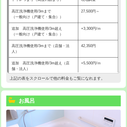
高圧洗浄機使用/3mまで
27,500円～
（一般向け（戸建て・集合））
追加 高圧洗浄機使用/3m超え
+3,300円/ｍ
（一般向け（戸建て・集合））
高圧洗浄機使用/3mまで（店舗・法
42,350円
人）
追加 高圧洗浄機使用/3m超え（店
+5,500円/ｍ
舗・法人）
上記の表をスクロールで他の料金もご覧になれます。
高度高圧洗浄換
現地調査
トーラー作業
16,500円
お風呂
トーラー機使用/3mまで
33,000円
追加トーラー機使用/3m超え
+3,300円
カメラ調査
33,000円