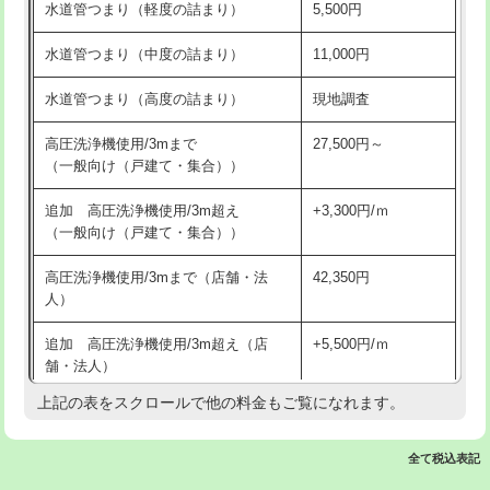
水道管つまり（軽度の詰まり）
5,500円
交換・取付(排水栓・排水トラップ
22,000円+材料費
洗面台設置
38,500円
（P/S/ポップアップ））
水道管つまり（中度の詰まり）
11,000円
化粧台設置
22,000円
交換・取付（その他部品）
11,000円+材料費
水道管つまり（高度の詰まり）
現地調査
追加人工
16,500円
持込商品取付（単水栓）
13,200円
高圧洗浄機使用/3mまで
27,500円～
廃棄・処分
現場見積
（一般向け（戸建て・集合））
持込商品取付（混合水栓）
16,500円
※給水管工事は20mmまでの価格です。
追加 高圧洗浄機使用/3m超え
+3,300円/ｍ
持込商品取付（浄水器・分岐水栓）
16,500円
（一般向け（戸建て・集合））
排水管工事（土の掘削・埋め戻し作
11,000円~
高圧洗浄機使用/3mまで（店舗・法
42,350円
業）
人）
排水管工事（排水管工事/3ｍまで）
55,000円
追加 高圧洗浄機使用/3m超え（店
+5,500円/ｍ
舗・法人）
排水管工事（追加 排水管工事/3ｍ超
+11,000円
え）
上記の表をスクロールで他の料金もご覧になれます。
高度高圧洗浄換
現地調査
マス交換（土の掘削・埋め戻し作業）
11,000円~
トーラー作業
16,500円
全て税込表記
マス交換（深さ50㎝未満）
55,000円