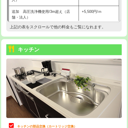
持込商品取付（混合水栓）
16,500円
追加 高圧洗浄機使用/3m超え（店
+5,500円/ｍ
持込商品取付（浄水器・分岐水栓）
16,500円
舗・法人）
持込商品取付（温水洗浄便座）
22,000円
上記の表をスクロールで他の料金もご覧になれます。
高度高圧洗浄換
現地調査
持込商品取付（普通便座⇔温水洗浄便
22,000円
トーラー作業
16,500円
座）
キッチン
トーラー機使用/3mまで
33,000円
給水管工事※（ホール加工)
16,500円
追加トーラー機使用/3m超え
+3,300円
給水管工事※（バンド止め)
3,300円
カメラ調査
33,000円
給水管工事※（支持金具設置)
5,500円
桝清掃
8,800円
給水管工事※（保温材使用（バンド止
5,500円
め込み）)
止水・漏水調査・防水処理・清掃・修
11,000円
理・調整・分解・加工など（軽作業）
給水管工事※（土の掘削・埋め戻し作
11,000円
業)
止水・漏水調査・防水処理・清掃・修
22,000円
理・調整・分解・加工など（中作業）
給水管工事※（塩ビ管（VP・HI）使
33,000円
キッチンの部品交換（カートリッジ交換）