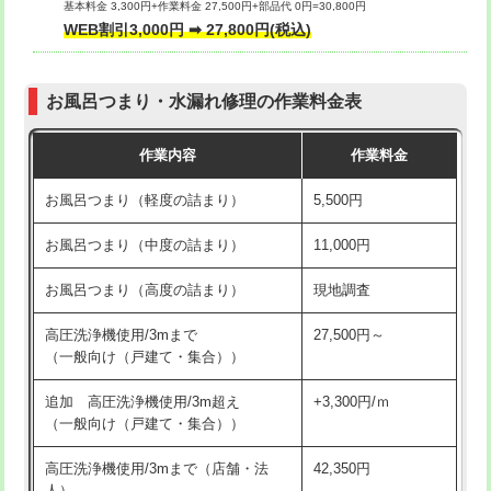
基本料金 3,300円+作業料金 27,500円+部品代 0円=30,800円
交換・取付（タンク）
22,000円+材料費
WEB割引3,000円 ➡ 27,800円(税込)
交換・取付（便器）
22,000円+材料費
お風呂つまり・水漏れ修理の作業料金表
交換・取付（普通便座）
11,000円+材料費
作業内容
作業料金
交換・取付（温水洗浄便座）
16,500円+材料費
お風呂つまり（軽度の詰まり）
5,500円
交換・取付(単水栓（壁付・デッキ
13,200円+材料費
式）)
お風呂つまり（中度の詰まり）
11,000円
交換・取付(混合水栓（壁付・デッキ
16,500円+材料費
お風呂つまり（高度の詰まり）
現地調査
式・ワンホール）)
高圧洗浄機使用/3mまで
27,500円～
交換・取付(排水栓・排水トラップ
22,000円+材料費
（一般向け（戸建て・集合））
（P/S/ポップアップ））
追加 高圧洗浄機使用/3m超え
+3,300円/ｍ
交換・取付（その他部品）
11,000円+材料費
（一般向け（戸建て・集合））
持込商品取付（単水栓）
13,200円
高圧洗浄機使用/3mまで（店舗・法
42,350円
人）