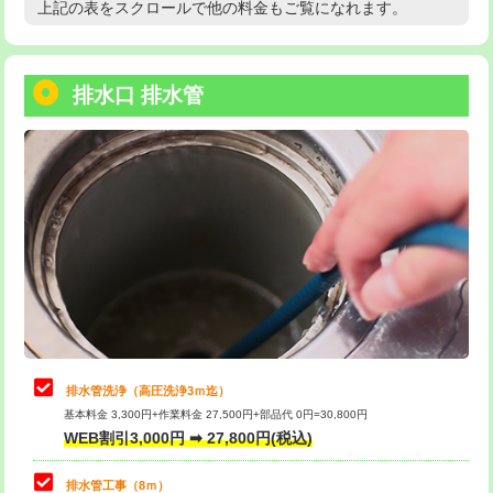
上記の表をスクロールで他の料金もご覧になれます。
高度高圧洗浄換
現地調査
用/3ｍまで)
トーラー作業
16,500円
給水管工事※（塩ビ管（VP・HI）使
+8,800円
用（追加）/3ｍ超え)
排水口 排水管
トーラー機使用/3mまで
33,000円
給水管工事※（ライニング鋼管・銅
44,000円
追加トーラー機使用/3m超え
+3,300円
管・ポリ管・HT管使用/3ｍまで)
カメラ調査
33,000円
給水管工事※（ライニング鋼管・銅
+8,800円
管・ポリ管・HT管使用/3ｍ超え)
桝清掃
8,800円
排水管工事（土の掘削・埋め戻し作
11,000円~
止水・漏水調査・防水処理・清掃・修
11,000円
業）
理・調整・分解・加工など（軽作業）
排水管工事（排水管工事/3ｍまで）
55,000円
止水・漏水調査・防水処理・清掃・修
22,000円
理・調整・分解・加工など（中作業）
排水管工事（追加 排水管工事/3ｍ超
+11,000円
排水管洗浄（高圧洗浄3ｍ迄）
え）
基本料金 3,300円+作業料金 27,500円+部品代 0円=30,800円
止水・漏水調査・防水処理・清掃・修
33,000円
WEB割引3,000円 ➡ 27,800円(税込)
理・調整・分解・加工など（重作業）
マス交換（土の掘削・埋め戻し作業）
11,000円~
排水管工事（8ｍ）
その他部品の脱着
8,800円～
マス交換（深さ50㎝未満）
55,000円