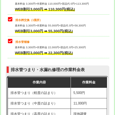
基本料金 3,300円+作業料金 110,000円+部品代 0円=113,300円
WEB割引3,000円 ➡ 110,300円(税込)
交換・取付（タンク）
22,000円+材料費
マス交換（深さ50㎝以上）
66,000円
交換・取付(単水栓（壁付・デッキ
13,200円+材料費
コンクリート斫り（厚さ10㎝まで）
27,500円
排水桝交換（1箇所）
式）)
基本料金 3,300円+作業料金 55,000円+部品代 0円=58,300円
コンクリート斫り（厚さ10㎝超え）
38,500円
WEB割引3,000円 ➡ 55,300円(税込)
交換・取付(混合水栓（壁付・デッキ
16,500円+材料費
式・ワンホール）)
モルタル補修（厚さ10㎝まで）
27,500円
排水管補修
基本料金 3,300円+作業料金 22,000円+部品代 0円=25,300円
交換・取付(排水栓・排水トラップ
22,000円+材料費
モルタル補修（厚さ10㎝超え）
38,500円
WEB割引3,000円 ➡ 22,300円(税込)
（P/S/ポップアップ））
台所シンク・作業台設置
現場見積
交換・取付（その他部品）
11,000円+材料費
排水管つまり・水漏れ修理の作業料金表
追加人工
16,500円
持込商品取付（単水栓）
13,200円
作業内容
作業料金
廃棄・処分
現場見積
持込商品取付（混合水栓）
16,500円
排水管つまり（軽度の詰まり）
5,500円
※給水管工事は20mmまでの価格です。
持込商品取付（浄水器・分岐水栓）
16,500円
排水管つまり（中度の詰まり）
11,000円
給水管工事※（ホール加工)
16,500円
排水管つまり（高度の詰まり）
現地調査