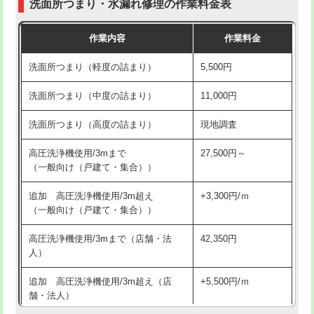
洗面所つまり・水漏れ修理の作業料金表
コンクリート斫り（厚さ10㎝超え）
38,500円
交換・取付（その他部品）
11,000円+材料費
作業内容
作業料金
モルタル補修（厚さ10㎝まで）
27,500円
持込商品取付（単水栓）
13,200円
洗面所つまり（軽度の詰まり）
5,500円
モルタル補修（厚さ10㎝超え）
38,500円
持込商品取付（混合水栓）
16,500円
洗面所つまり（中度の詰まり）
11,000円
洗面台設置
38,500円
持込商品取付（浄水器・分岐水栓）
16,500円
洗面所つまり（高度の詰まり）
現地調査
バスタブ設置
現場見積
給水管工事※（ホール加工)
16,500円
高圧洗浄機使用/3mまで
27,500円～
追加人工
16,500円
（一般向け（戸建て・集合））
給水管工事※（バンド止め)
3,300円
廃棄・処分
現場見積
追加 高圧洗浄機使用/3m超え
+3,300円/ｍ
給水管工事※（支持金具設置)
5,500円
（一般向け（戸建て・集合））
※給水管工事は20mmまでの価格です。
給水管工事※（保温材使用（バンド止
5,500円
高圧洗浄機使用/3mまで（店舗・法
42,350円
め込み）)
人）
給水管工事※（土の掘削・埋め戻し作
11,000円
追加 高圧洗浄機使用/3m超え（店
+5,500円/ｍ
業)
舗・法人）
給水管工事※（塩ビ管（VP・HI）使
33,000円