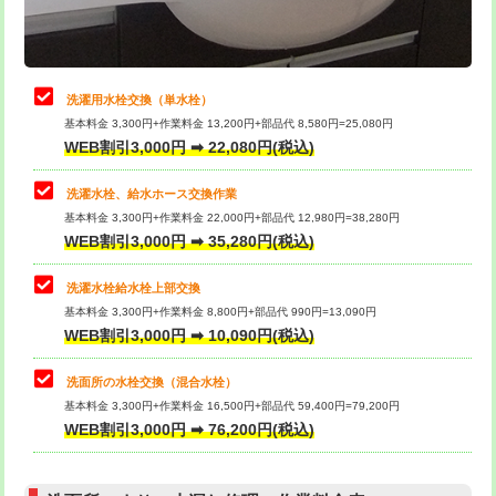
理・調整・分解・加工など（軽作業）
給水管工事※（ライニング鋼管・銅
44,000円
管・ポリ管・HT管使用/3ｍまで)
止水・漏水調査・防水処理・清掃・修
22,000円
理・調整・分解・加工など（中作業）
給水管工事※（ライニング鋼管・銅
+8,800円
洗濯用水栓交換（単水栓）
管・ポリ管・HT管使用/3ｍ超え)
基本料金 3,300円+作業料金 13,200円+部品代 8,580円=25,080円
止水・漏水調査・防水処理・清掃・修
33,000円
WEB割引3,000円 ➡ 22,080円(税込)
理・調整・分解・加工など（重作業）
排水管工事（土の掘削・埋め戻し作
11,000円~
業）
洗濯水栓、給水ホース交換作業
キッチンタンク脱着
16,500円
基本料金 3,300円+作業料金 22,000円+部品代 12,980円=38,280円
排水管工事（排水管工事/3ｍまで）
55,000円
WEB割引3,000円 ➡ 35,280円(税込)
その他部品の脱着
8,800円～
排水管工事（追加 排水管工事/3ｍ超
+11,000円
交換・取付（タンク）
22,000円+材料費
洗濯水栓給水栓上部交換
え）
基本料金 3,300円+作業料金 8,800円+部品代 990円=13,090円
交換・取付(単水栓（壁付・デッキ
13,200円+材料費
WEB割引3,000円 ➡ 10,090円(税込)
マス交換（土の掘削・埋め戻し作業）
11,000円~
式）)
洗面所の水栓交換（混合水栓）
マス交換（深さ50㎝未満）
55,000円
交換・取付(混合水栓（壁付・デッキ
16,500円+材料費
基本料金 3,300円+作業料金 16,500円+部品代 59,400円=79,200円
式・ワンホール）)
WEB割引3,000円 ➡ 76,200円(税込)
マス交換（深さ50㎝以上）
66,000円
交換・取付(排水栓・排水トラップ
22,000円+材料費
コンクリート斫り（厚さ10㎝まで）
27,500円
（P/S/ポップアップ））