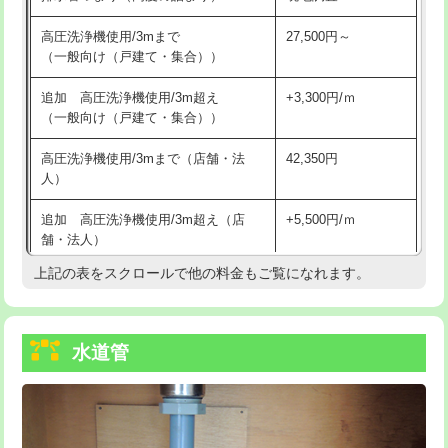
給水管工事※（バンド止め)
3,300円
高圧洗浄機使用/3mまで
27,500円～
（一般向け（戸建て・集合））
給水管工事※（支持金具設置)
5,500円
追加 高圧洗浄機使用/3m超え
+3,300円/ｍ
給水管工事※（保温材使用（バンド止
5,500円
（一般向け（戸建て・集合））
め込み）)
高圧洗浄機使用/3mまで（店舗・法
42,350円
給水管工事※（土の掘削・埋め戻し作
11,000円
人）
業)
追加 高圧洗浄機使用/3m超え（店
+5,500円/ｍ
給水管工事※（塩ビ管（VP・HI）使
33,000円
舗・法人）
用/3ｍまで)
上記の表をスクロールで他の料金もご覧になれます。
高度高圧洗浄換
現地調査
給水管工事※（塩ビ管（VP・HI）使
+8,800円
用（追加）/3ｍ超え)
トーラー作業
16,500円
給水管工事※（ライニング鋼管・銅
44,000円
水道管
トーラー機使用/3mまで
33,000円
管・ポリ管・HT管使用/3ｍまで)
追加トーラー機使用/3m超え
+3,300円
給水管工事※（ライニング鋼管・銅
+8,800円
管・ポリ管・HT管使用/3ｍ超え)
カメラ調査
33,000円