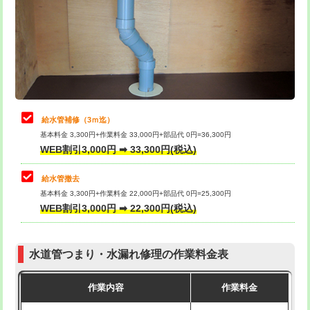
排水管工事（土の掘削・埋め戻し作
11,000円~
桝清掃
8,800円
業）
止水・漏水調査・防水処理・清掃・修
11,000円
排水管工事（排水管工事/3ｍまで）
55,000円
理・調整・分解・加工など（軽作業）
排水管工事（追加 排水管工事/3ｍ超
+11,000円
止水・漏水調査・防水処理・清掃・修
22,000円
え）
理・調整・分解・加工など（中作業）
給水管補修（3ｍ迄）
マス交換（土の掘削・埋め戻し作業）
11,000円~
基本料金 3,300円+作業料金 33,000円+部品代 0円=36,300円
止水・漏水調査・防水処理・清掃・修
33,000円
WEB割引3,000円 ➡ 33,300円(税込)
理・調整・分解・加工など（重作業）
マス交換（深さ50㎝未満）
55,000円
給水管撤去
その他部品の脱着
8,800円～
マス交換（深さ50㎝以上）
66,000円
基本料金 3,300円+作業料金 22,000円+部品代 0円=25,300円
WEB割引3,000円 ➡ 22,300円(税込)
交換・取付（タンク）
22,000円+材料費
コンクリート斫り（厚さ10㎝まで）
27,500円
交換・取付(単水栓（壁付・デッキ
13,200円+材料費
コンクリート斫り（厚さ10㎝超え）
38,500円
式）)
水道管つまり・水漏れ修理の作業料金表
モルタル補修（厚さ10㎝まで）
27,500円
交換・取付(混合水栓（壁付・デッキ
16,500円+材料費
作業内容
作業料金
式・ワンホール）)
モルタル補修（厚さ10㎝超え）
38,500円