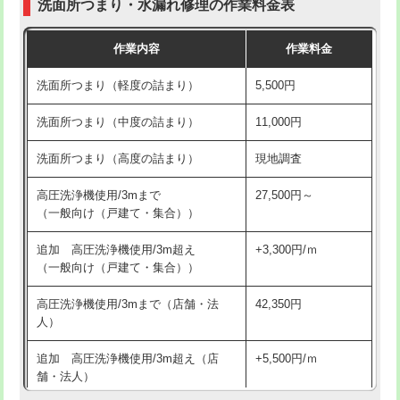
洗面所つまり・水漏れ修理の作業料金表
コンクリート斫り（厚さ10㎝超え）
38,500円
交換・取付（その他部品）
11,000円+材料費
作業内容
作業料金
モルタル補修（厚さ10㎝まで）
27,500円
持込商品取付（単水栓）
13,200円
洗面所つまり（軽度の詰まり）
5,500円
モルタル補修（厚さ10㎝超え）
38,500円
持込商品取付（混合水栓）
16,500円
洗面所つまり（中度の詰まり）
11,000円
洗面台設置
38,500円
持込商品取付（浄水器・分岐水栓）
16,500円
洗面所つまり（高度の詰まり）
現地調査
バスタブ設置
現場見積
給水管工事※（ホール加工)
16,500円
高圧洗浄機使用/3mまで
27,500円～
追加人工
16,500円
（一般向け（戸建て・集合））
給水管工事※（バンド止め)
3,300円
廃棄・処分
現場見積
追加 高圧洗浄機使用/3m超え
+3,300円/ｍ
給水管工事※（支持金具設置)
5,500円
（一般向け（戸建て・集合））
※給水管工事は20mmまでの価格です。
給水管工事※（保温材使用（バンド止
5,500円
高圧洗浄機使用/3mまで（店舗・法
42,350円
め込み）)
人）
給水管工事※（土の掘削・埋め戻し作
11,000円
追加 高圧洗浄機使用/3m超え（店
+5,500円/ｍ
業)
舗・法人）
給水管工事※（塩ビ管（VP・HI）使
33,000円