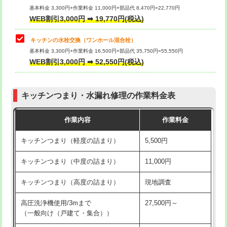
用/3ｍまで)
基本料金 3,300円+作業料金 11,000円+部品代 8,470円=22,770円
止水・漏水調査・防水処理・清掃・修
33,000円
WEB割引3,000円 ➡ 19,770円(税込)
理・調整・分解・加工など（重作業）
給水管工事※（塩ビ管（VP・HI）使
+8,800円
用（追加）/3ｍ超え)
キッチンの水栓交換（ワンホール混合栓）
お風呂タンク脱着
16,500円
基本料金 3,300円+作業料金 16,500円+部品代 35,750円=55,550円
給水管工事※（ライニング鋼管・銅
44,000円
WEB割引3,000円 ➡ 52,550円(税込)
その他部品の脱着
8,800円～
管・ポリ管・HT管使用/3ｍまで)
交換・取付（タンク）
22,000円+材料費
給水管工事※（ライニング鋼管・銅
+8,800円
管・ポリ管・HT管使用/3ｍ超え)
キッチンつまり・水漏れ修理の作業料金表
交換・取付(単水栓（壁付・デッキ
13,200円+材料費
式）)
排水管工事（土の掘削・埋め戻し作
11,000円~
作業内容
作業料金
業）
交換・取付(混合水栓（壁付・デッキ
16,500円+材料費
キッチンつまり（軽度の詰まり）
5,500円
式・ワンホール）)
排水管工事（排水管工事/3ｍまで）
55,000円
キッチンつまり（中度の詰まり）
11,000円
交換・取付(排水栓・排水トラップ
22,000円+材料費
排水管工事（追加 排水管工事/3ｍ超
+11,000円
（P/S/ポップアップ））
え）
キッチンつまり（高度の詰まり）
現地調査
交換・取付（その他部品）
11,000円+材料費
マス交換（土の掘削・埋め戻し作業）
11,000円~
高圧洗浄機使用/3mまで
27,500円～
（一般向け（戸建て・集合））
持込商品取付（単水栓）
13,200円
マス交換（深さ50㎝未満）
55,000円