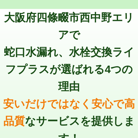
トーラー機使用/3mまで
33,000円
マス交換（深さ50㎝以上）
66,000円
大阪府四條畷市西中野エリ
追加トーラー機使用/3m超え
+3,300円
コンクリート斫り（厚さ10㎝まで）
27,500円
カメラ調査
33,000円
アで
コンクリート斫り（厚さ10㎝超え）
38,500円
桝清掃
8,800円
蛇口水漏れ、水栓交換ライ
モルタル補修（厚さ10㎝まで）
27,500円
止水・漏水調査・防水処理・清掃・修
11,000円
理・調整・分解・加工など（軽作業）
モルタル補修（厚さ10㎝超え）
38,500円
フプラスが選ばれる4つの
止水・漏水調査・防水処理・清掃・修
22,000円
追加人工
16,500円
理・調整・分解・加工など（中作業）
理由
廃棄・処分
現場見積
止水・漏水調査・防水処理・清掃・修
33,000円
理・調整・分解・加工など（重作業）
安いだけではなく安心で高
その他部品の脱着
8,800円～
品質
なサービスを提供しま
交換・取付（タンク）
22,000円+材料費
交換・取付(単水栓（壁付・デッキ
13,200円+材料費