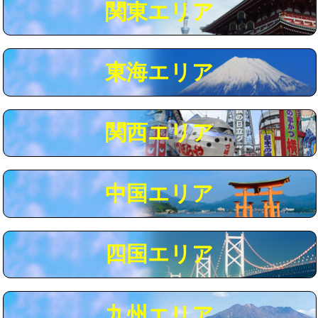
関東エリア
マス交換（深さ50㎝以上）
66,000円
コンクリート斫り（厚さ10㎝まで）
27,500円
東海エリア
コンクリート斫り（厚さ10㎝超え）
38,500円
モルタル補修（厚さ10㎝まで）
27,500円
モルタル補修（厚さ10㎝超え）
38,500円
関西エリア
追加人工
16,500円
廃棄・処分
現場見積
中国エリア
※給水管工事は20mmまでの価格です。
四国エリア
九州エリア