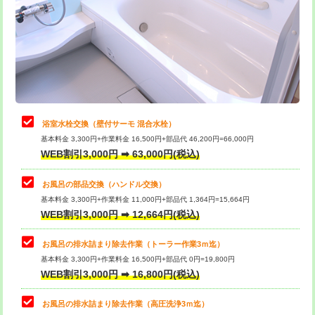
桝清掃
8,800円
止水・漏水調査・防水処理・清掃・修
11,000円
理・調整・分解・加工など（軽作業）
止水・漏水調査・防水処理・清掃・修
22,000円
理・調整・分解・加工など（中作業）
浴室水栓交換（壁付サーモ 混合水栓）
基本料金 3,300円+作業料金 16,500円+部品代 46,200円=66,000円
止水・漏水調査・防水処理・清掃・修
33,000円
WEB割引3,000円 ➡ 63,000円(税込)
理・調整・分解・加工など（重作業）
お風呂の部品交換（ハンドル交換）
トイレタンク脱着
16,500円
基本料金 3,300円+作業料金 11,000円+部品代 1,364円=15,664円
WEB割引3,000円 ➡ 12,664円(税込)
トイレ便器脱着
16,500円
タンクレストイレ脱着
33,000円
お風呂の排水詰まり除去作業（トーラー作業3ｍ迄）
基本料金 3,300円+作業料金 16,500円+部品代 0円=19,800円
小便器トイレ脱着
現地見積
WEB割引3,000円 ➡ 16,800円(税込)
その他部品の脱着
8,800円～
お風呂の排水詰まり除去作業（高圧洗浄3ｍ迄）