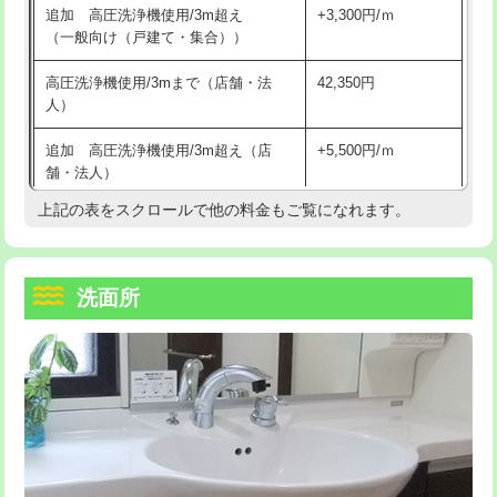
追加 高圧洗浄機使用/3m超え
+3,300円/ｍ
持込商品取付（混合水栓）
16,500円
マス交換（深さ50㎝以上）
66,000円
（一般向け（戸建て・集合））
持込商品取付（浄水器・分岐水栓）
16,500円
コンクリート斫り（厚さ10㎝まで）
27,500円
高圧洗浄機使用/3mまで（店舗・法
42,350円
人）
給水管工事※（ホール加工)
16,500円
コンクリート斫り（厚さ10㎝超え）
38,500円
追加 高圧洗浄機使用/3m超え（店
+5,500円/ｍ
給水管工事※（バンド止め)
3,300円
モルタル補修（厚さ10㎝まで）
27,500円
舗・法人）
給水管工事※（支持金具設置)
5,500円
モルタル補修（厚さ10㎝超え）
38,500円
上記の表をスクロールで他の料金もご覧になれます。
高度高圧洗浄換
現地調査
給水管工事※（保温材使用（バンド止
5,500円
洗面台設置
38,500円
トーラー作業
16,500円
め込み）)
洗面所
追加人工
16,500円
トーラー機使用/3mまで
33,000円
給水管工事※（土の掘削・埋め戻し作
11,000円
業)
廃棄・処分
現場見積
追加トーラー機使用/3m超え
+3,300円
給水管工事※（塩ビ管（VP・HI）使
33,000円
※給水管工事は20mmまでの価格です。
カメラ調査
33,000円
用/3ｍまで)
桝清掃
8,800円
給水管工事※（塩ビ管（VP・HI）使
+8,800円
用（追加）/3ｍ超え)
止水・漏水調査・防水処理・清掃・修
11,000円