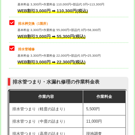
基本料金 3,300円+作業料金 110,000円+部品代 0円=113,300円
WEB割引3,000円 ➡ 110,300円(税込)
交換・取付（タンク）
22,000円+材料費
マス交換（深さ50㎝以上）
66,000円
交換・取付(単水栓（壁付・デッキ
13,200円+材料費
コンクリート斫り（厚さ10㎝まで）
27,500円
排水桝交換（1箇所）
式）)
基本料金 3,300円+作業料金 55,000円+部品代 0円=58,300円
コンクリート斫り（厚さ10㎝超え）
38,500円
WEB割引3,000円 ➡ 55,300円(税込)
交換・取付(混合水栓（壁付・デッキ
16,500円+材料費
式・ワンホール）)
モルタル補修（厚さ10㎝まで）
27,500円
排水管補修
基本料金 3,300円+作業料金 22,000円+部品代 0円=25,300円
交換・取付(排水栓・排水トラップ
22,000円+材料費
モルタル補修（厚さ10㎝超え）
38,500円
WEB割引3,000円 ➡ 22,300円(税込)
（P/S/ポップアップ））
台所シンク・作業台設置
現場見積
交換・取付（その他部品）
11,000円+材料費
排水管つまり・水漏れ修理の作業料金表
追加人工
16,500円
持込商品取付（単水栓）
13,200円
作業内容
作業料金
廃棄・処分
現場見積
持込商品取付（混合水栓）
16,500円
排水管つまり（軽度の詰まり）
5,500円
※給水管工事は20mmまでの価格です。
持込商品取付（浄水器・分岐水栓）
16,500円
排水管つまり（中度の詰まり）
11,000円
給水管工事※（ホール加工)
16,500円
排水管つまり（高度の詰まり）
現地調査