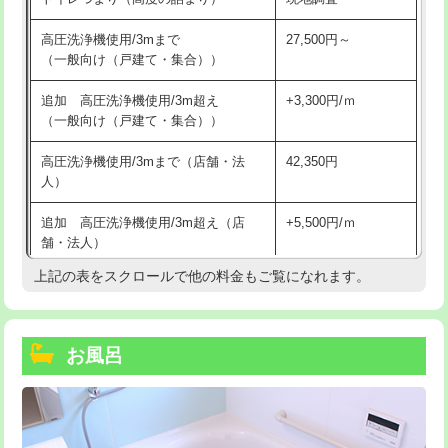
高圧洗浄機使用/3mまで
27,500円～
（一般向け（戸建て・集合））
追加 高圧洗浄機使用/3m超え
+3,300円/ｍ
（一般向け（戸建て・集合））
高圧洗浄機使用/3mまで（店舗・法
42,350円
人）
追加 高圧洗浄機使用/3m超え（店
+5,500円/ｍ
舗・法人）
上記の表をスクロールで他の料金もご覧になれます。
高度高圧洗浄換
現地調査
トーラー作業
16,500円
お風呂
トーラー機使用/3mまで
33,000円
追加トーラー機使用/3m超え
+3,300円
カメラ調査
33,000円