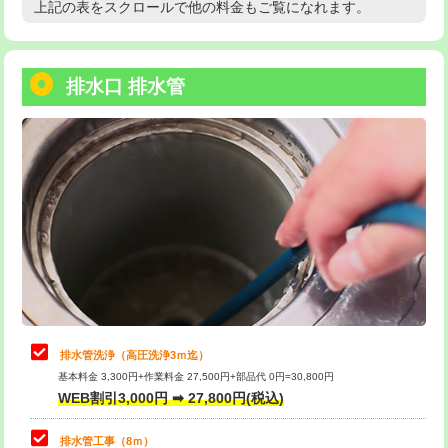
上記の表をスクロールで他の料金もご覧になれます。
高度高圧洗浄換
現地調査
用/3ｍまで)
トーラー作業
16,500円
給水管工事※（塩ビ管（VP・HI）使
+8,800円
用（追加）/3ｍ超え)
排水口 排水管
トーラー機使用/3mまで
33,000円
給水管工事※（ライニング鋼管・銅
44,000円
追加トーラー機使用/3m超え
+3,300円
管・ポリ管・HT管使用/3ｍまで)
カメラ調査
33,000円
給水管工事※（ライニング鋼管・銅
+8,800円
管・ポリ管・HT管使用/3ｍ超え)
桝清掃
8,800円
排水管工事（土の掘削・埋め戻し作
11,000円~
止水・漏水調査・防水処理・清掃・修
11,000円
業）
理・調整・分解・加工など（軽作業）
排水管工事（排水管工事/3ｍまで）
55,000円
止水・漏水調査・防水処理・清掃・修
22,000円
理・調整・分解・加工など（中作業）
排水管工事（追加 排水管工事/3ｍ超
+11,000円
排水管洗浄（高圧洗浄3ｍ迄）
え）
基本料金 3,300円+作業料金 27,500円+部品代 0円=30,800円
止水・漏水調査・防水処理・清掃・修
33,000円
WEB割引3,000円 ➡ 27,800円(税込)
理・調整・分解・加工など（重作業）
マス交換（土の掘削・埋め戻し作業）
11,000円~
排水管工事（8ｍ）
その他部品の脱着
8,800円～
マス交換（深さ50㎝未満）
55,000円