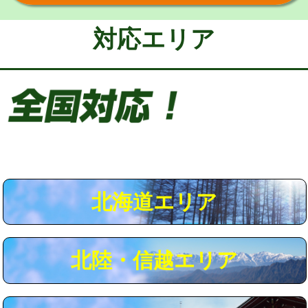
給水管工事※（保温材使用（バンド止
5,500円
め込み）)
対応エリア
給水管工事※（土の掘削・埋め戻し作
11,000円
業)
給水管工事※（塩ビ管（VP・HI）使
33,000円
用/3ｍまで)
給水管工事※（塩ビ管（VP・HI）使
+8,800円
用（追加）/3ｍ超え)
給水管工事※（ライニング鋼管・銅
44,000円
管・ポリ管・HT管使用/3ｍまで)
北海道エリア
給水管工事※（ライニング鋼管・銅
+8,800円
管・ポリ管・HT管使用/3ｍ超え)
北陸・信越エリア
マス交換（土の掘削・埋め戻し作業）
11,000円~
マス交換（深さ50㎝未満）
55,000円