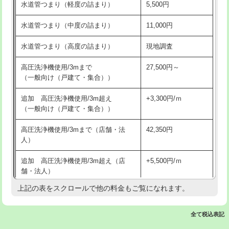
水道管つまり（軽度の詰まり）
5,500円
交換・取付(排水栓・排水トラップ
22,000円+材料費
洗面台設置
38,500円
（P/S/ポップアップ））
水道管つまり（中度の詰まり）
11,000円
化粧台設置
22,000円
交換・取付（その他部品）
11,000円+材料費
水道管つまり（高度の詰まり）
現地調査
追加人工
16,500円
持込商品取付（単水栓）
13,200円
高圧洗浄機使用/3mまで
27,500円～
廃棄・処分
現場見積
（一般向け（戸建て・集合））
持込商品取付（混合水栓）
16,500円
※給水管工事は20mmまでの価格です。
追加 高圧洗浄機使用/3m超え
+3,300円/ｍ
持込商品取付（浄水器・分岐水栓）
16,500円
（一般向け（戸建て・集合））
排水管工事（土の掘削・埋め戻し作
11,000円~
高圧洗浄機使用/3mまで（店舗・法
42,350円
業）
人）
排水管工事（排水管工事/3ｍまで）
55,000円
追加 高圧洗浄機使用/3m超え（店
+5,500円/ｍ
舗・法人）
排水管工事（追加 排水管工事/3ｍ超
+11,000円
え）
上記の表をスクロールで他の料金もご覧になれます。
高度高圧洗浄換
現地調査
マス交換（土の掘削・埋め戻し作業）
11,000円~
トーラー作業
16,500円
全て税込表記
マス交換（深さ50㎝未満）
55,000円