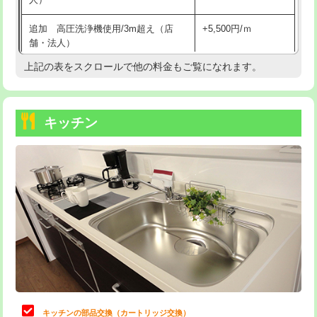
持込商品取付（混合水栓）
16,500円
追加 高圧洗浄機使用/3m超え（店
+5,500円/ｍ
持込商品取付（浄水器・分岐水栓）
16,500円
舗・法人）
持込商品取付（温水洗浄便座）
22,000円
上記の表をスクロールで他の料金もご覧になれます。
高度高圧洗浄換
現地調査
持込商品取付（普通便座⇔温水洗浄便
22,000円
トーラー作業
16,500円
座）
キッチン
トーラー機使用/3mまで
33,000円
給水管工事※（ホール加工)
16,500円
追加トーラー機使用/3m超え
+3,300円
給水管工事※（バンド止め)
3,300円
カメラ調査
33,000円
給水管工事※（支持金具設置)
5,500円
桝清掃
8,800円
給水管工事※（保温材使用（バンド止
5,500円
め込み）)
止水・漏水調査・防水処理・清掃・修
11,000円
理・調整・分解・加工など（軽作業）
給水管工事※（土の掘削・埋め戻し作
11,000円
業)
止水・漏水調査・防水処理・清掃・修
22,000円
理・調整・分解・加工など（中作業）
給水管工事※（塩ビ管（VP・HI）使
33,000円
キッチンの部品交換（カートリッジ交換）