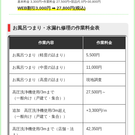
基本料金 3,300円+作業料金 27,500円+部品代 0円=30,800円
交換・取付（タンク）
22,000円+材料費
WEB割引3,000円 ➡ 27,800円(税込)
交換・取付（便器）
22,000円+材料費
お風呂つまり・水漏れ修理の作業料金表
交換・取付（普通便座）
11,000円+材料費
作業内容
作業料金
交換・取付（温水洗浄便座）
16,500円+材料費
お風呂つまり（軽度の詰まり）
5,500円
交換・取付(単水栓（壁付・デッキ
13,200円+材料費
式）)
お風呂つまり（中度の詰まり）
11,000円
交換・取付(混合水栓（壁付・デッキ
16,500円+材料費
お風呂つまり（高度の詰まり）
現地調査
式・ワンホール）)
高圧洗浄機使用/3mまで
27,500円～
交換・取付(排水栓・排水トラップ
22,000円+材料費
（一般向け（戸建て・集合））
（P/S/ポップアップ））
追加 高圧洗浄機使用/3m超え
+3,300円/ｍ
交換・取付（その他部品）
11,000円+材料費
（一般向け（戸建て・集合））
持込商品取付（単水栓）
13,200円
高圧洗浄機使用/3mまで（店舗・法
42,350円
人）