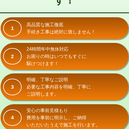
す！
式）)
交換・取付(混合水栓（壁付・デッキ
16,500円+材料費
式・ワンホール）)
高品質な施工徹底
1
手続き工事は絶対に致しません！
交換・取付(排水栓・排水トラップ
22,000円+材料費
（P/S/ポップアップ））
24時間年中無休対応
交換・取付（その他部品）
11,000円+材料費
2
お困りの時はいつでもすぐに
持込商品取付（単水栓）
13,200円
駆けつけます！
持込商品取付（混合水栓）
16,500円
明確、丁寧なご説明
持込商品取付（浄水器・分岐水栓）
16,500円
3
必要な工事内容を明確、丁寧に
ご説明します。
給水管工事※（ホール加工)
16,500円
給水管工事※（バンド止め)
3,300円
安心の事前見積もり
4
費用を事前に明示し、ご納得
給水管工事※（支持金具設置)
5,500円
いただいたうえで施工を行います。