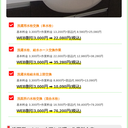
理・調整・分解・加工など（軽作業）
給水管工事※（ライニング鋼管・銅
44,000円
管・ポリ管・HT管使用/3ｍまで)
止水・漏水調査・防水処理・清掃・修
22,000円
理・調整・分解・加工など（中作業）
給水管工事※（ライニング鋼管・銅
+8,800円
洗濯用水栓交換（単水栓）
管・ポリ管・HT管使用/3ｍ超え)
基本料金 3,300円+作業料金 13,200円+部品代 8,580円=25,080円
止水・漏水調査・防水処理・清掃・修
33,000円
WEB割引3,000円 ➡ 22,080円(税込)
理・調整・分解・加工など（重作業）
排水管工事（土の掘削・埋め戻し作
11,000円~
業）
洗濯水栓、給水ホース交換作業
キッチンタンク脱着
16,500円
基本料金 3,300円+作業料金 22,000円+部品代 12,980円=38,280円
排水管工事（排水管工事/3ｍまで）
55,000円
WEB割引3,000円 ➡ 35,280円(税込)
その他部品の脱着
8,800円～
排水管工事（追加 排水管工事/3ｍ超
+11,000円
交換・取付（タンク）
22,000円+材料費
洗濯水栓給水栓上部交換
え）
基本料金 3,300円+作業料金 8,800円+部品代 990円=13,090円
交換・取付(単水栓（壁付・デッキ
13,200円+材料費
WEB割引3,000円 ➡ 10,090円(税込)
マス交換（土の掘削・埋め戻し作業）
11,000円~
式）)
洗面所の水栓交換（混合水栓）
マス交換（深さ50㎝未満）
55,000円
交換・取付(混合水栓（壁付・デッキ
16,500円+材料費
基本料金 3,300円+作業料金 16,500円+部品代 59,400円=79,200円
式・ワンホール）)
WEB割引3,000円 ➡ 76,200円(税込)
マス交換（深さ50㎝以上）
66,000円
交換・取付(排水栓・排水トラップ
22,000円+材料費
コンクリート斫り（厚さ10㎝まで）
27,500円
（P/S/ポップアップ））