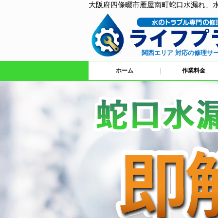
大阪府四條畷市雁屋南町蛇口水漏れ、
関西エリア 対応の修理サ
ホーム
作業料金