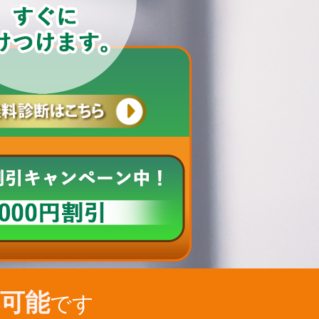
可能
です