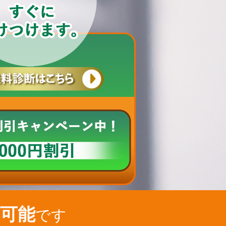
可能
です