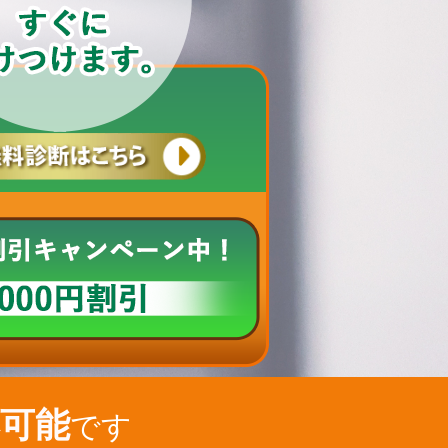
可能
です