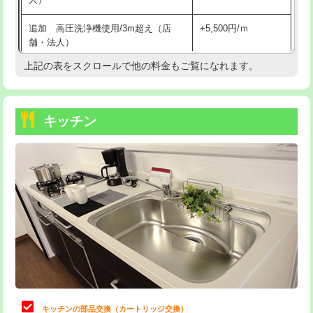
持込商品取付（混合水栓）
16,500円
追加 高圧洗浄機使用/3m超え（店
+5,500円/ｍ
持込商品取付（浄水器・分岐水栓）
16,500円
舗・法人）
持込商品取付（温水洗浄便座）
22,000円
上記の表をスクロールで他の料金もご覧になれます。
高度高圧洗浄換
現地調査
持込商品取付（普通便座⇔温水洗浄便
22,000円
トーラー作業
16,500円
座）
キッチン
トーラー機使用/3mまで
33,000円
給水管工事※（ホール加工)
16,500円
追加トーラー機使用/3m超え
+3,300円
給水管工事※（バンド止め)
3,300円
カメラ調査
33,000円
給水管工事※（支持金具設置)
5,500円
桝清掃
8,800円
給水管工事※（保温材使用（バンド止
5,500円
め込み）)
止水・漏水調査・防水処理・清掃・修
11,000円
理・調整・分解・加工など（軽作業）
給水管工事※（土の掘削・埋め戻し作
11,000円
業)
止水・漏水調査・防水処理・清掃・修
22,000円
理・調整・分解・加工など（中作業）
給水管工事※（塩ビ管（VP・HI）使
33,000円
キッチンの部品交換（カートリッジ交換）