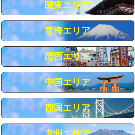
関東エリア
マス交換（深さ50㎝以上）
66,000円
コンクリート斫り（厚さ10㎝まで）
27,500円
東海エリア
コンクリート斫り（厚さ10㎝超え）
38,500円
モルタル補修（厚さ10㎝まで）
27,500円
モルタル補修（厚さ10㎝超え）
38,500円
関西エリア
追加人工
16,500円
廃棄・処分
現場見積
中国エリア
※給水管工事は20mmまでの価格です。
四国エリア
九州エリア