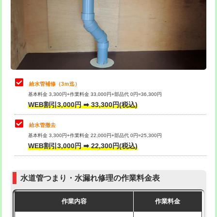
排水管工事（土の掘削・埋め戻し作
11,000円~
桝清掃
8,800円
業）
止水・漏水調査・防水処理・清掃・修
11,000円
排水管工事（排水管工事/3ｍまで）
55,000円
理・調整・分解・加工など（軽作業）
排水管工事（追加 排水管工事/3ｍ超
+11,000円
止水・漏水調査・防水処理・清掃・修
22,000円
え）
理・調整・分解・加工など（中作業）
給水管補修（3ｍ迄）
マス交換（土の掘削・埋め戻し作業）
11,000円~
基本料金 3,300円+作業料金 33,000円+部品代 0円=36,300円
止水・漏水調査・防水処理・清掃・修
33,000円
WEB割引3,000円 ➡ 33,300円(税込)
理・調整・分解・加工など（重作業）
マス交換（深さ50㎝未満）
55,000円
給水管撤去
その他部品の脱着
8,800円～
マス交換（深さ50㎝以上）
66,000円
基本料金 3,300円+作業料金 22,000円+部品代 0円=25,300円
WEB割引3,000円 ➡ 22,300円(税込)
交換・取付（タンク）
22,000円+材料費
コンクリート斫り（厚さ10㎝まで）
27,500円
交換・取付(単水栓（壁付・デッキ
13,200円+材料費
コンクリート斫り（厚さ10㎝超え）
38,500円
式）)
水道管つまり・水漏れ修理の作業料金表
モルタル補修（厚さ10㎝まで）
27,500円
交換・取付(混合水栓（壁付・デッキ
16,500円+材料費
作業内容
作業料金
式・ワンホール）)
モルタル補修（厚さ10㎝超え）
38,500円