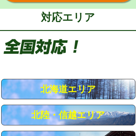
給水管工事※（保温材使用（バンド止
5,500円
め込み）)
対応エリア
給水管工事※（土の掘削・埋め戻し作
11,000円
業)
給水管工事※（塩ビ管（VP・HI）使
33,000円
用/3ｍまで)
給水管工事※（塩ビ管（VP・HI）使
+8,800円
用（追加）/3ｍ超え)
給水管工事※（ライニング鋼管・銅
44,000円
管・ポリ管・HT管使用/3ｍまで)
北海道エリア
給水管工事※（ライニング鋼管・銅
+8,800円
管・ポリ管・HT管使用/3ｍ超え)
北陸・信越エリア
マス交換（土の掘削・埋め戻し作業）
11,000円~
マス交換（深さ50㎝未満）
55,000円