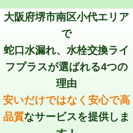
トーラー機使用/3mまで
33,000円
マス交換（深さ50㎝以上）
66,000円
大阪府堺市南区小代エリア
追加トーラー機使用/3m超え
+3,300円
コンクリート斫り（厚さ10㎝まで）
27,500円
カメラ調査
33,000円
で
コンクリート斫り（厚さ10㎝超え）
38,500円
桝清掃
8,800円
蛇口水漏れ、水栓交換ライ
モルタル補修（厚さ10㎝まで）
27,500円
止水・漏水調査・防水処理・清掃・修
11,000円
理・調整・分解・加工など（軽作業）
モルタル補修（厚さ10㎝超え）
38,500円
フプラスが選ばれる4つの
止水・漏水調査・防水処理・清掃・修
22,000円
追加人工
16,500円
理・調整・分解・加工など（中作業）
理由
廃棄・処分
現場見積
止水・漏水調査・防水処理・清掃・修
33,000円
理・調整・分解・加工など（重作業）
安いだけではなく安心で高
その他部品の脱着
8,800円～
品質
なサービスを提供しま
交換・取付（タンク）
22,000円+材料費
交換・取付(単水栓（壁付・デッキ
13,200円+材料費