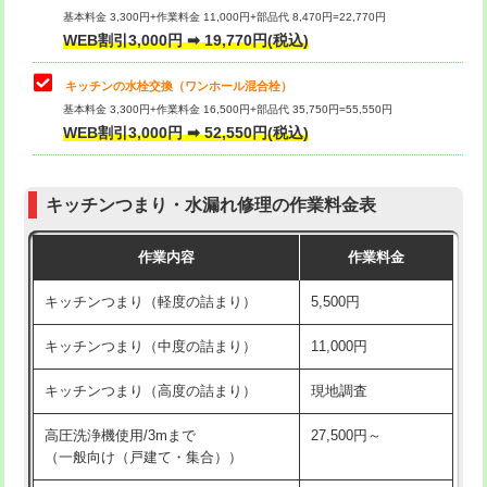
用/3ｍまで)
基本料金 3,300円+作業料金 11,000円+部品代 8,470円=22,770円
止水・漏水調査・防水処理・清掃・修
33,000円
WEB割引3,000円 ➡ 19,770円(税込)
理・調整・分解・加工など（重作業）
給水管工事※（塩ビ管（VP・HI）使
+8,800円
用（追加）/3ｍ超え)
キッチンの水栓交換（ワンホール混合栓）
お風呂タンク脱着
16,500円
基本料金 3,300円+作業料金 16,500円+部品代 35,750円=55,550円
給水管工事※（ライニング鋼管・銅
44,000円
WEB割引3,000円 ➡ 52,550円(税込)
その他部品の脱着
8,800円～
管・ポリ管・HT管使用/3ｍまで)
交換・取付（タンク）
22,000円+材料費
給水管工事※（ライニング鋼管・銅
+8,800円
管・ポリ管・HT管使用/3ｍ超え)
キッチンつまり・水漏れ修理の作業料金表
交換・取付(単水栓（壁付・デッキ
13,200円+材料費
式）)
排水管工事（土の掘削・埋め戻し作
11,000円~
作業内容
作業料金
業）
交換・取付(混合水栓（壁付・デッキ
16,500円+材料費
キッチンつまり（軽度の詰まり）
5,500円
式・ワンホール）)
排水管工事（排水管工事/3ｍまで）
55,000円
キッチンつまり（中度の詰まり）
11,000円
交換・取付(排水栓・排水トラップ
22,000円+材料費
排水管工事（追加 排水管工事/3ｍ超
+11,000円
（P/S/ポップアップ））
え）
キッチンつまり（高度の詰まり）
現地調査
交換・取付（その他部品）
11,000円+材料費
マス交換（土の掘削・埋め戻し作業）
11,000円~
高圧洗浄機使用/3mまで
27,500円～
（一般向け（戸建て・集合））
持込商品取付（単水栓）
13,200円
マス交換（深さ50㎝未満）
55,000円