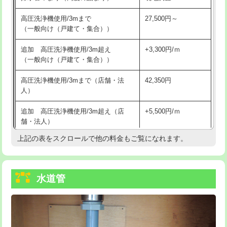
給水管工事※（バンド止め)
3,300円
高圧洗浄機使用/3mまで
27,500円～
（一般向け（戸建て・集合））
給水管工事※（支持金具設置)
5,500円
追加 高圧洗浄機使用/3m超え
+3,300円/ｍ
給水管工事※（保温材使用（バンド止
5,500円
（一般向け（戸建て・集合））
め込み）)
高圧洗浄機使用/3mまで（店舗・法
42,350円
給水管工事※（土の掘削・埋め戻し作
11,000円
人）
業)
追加 高圧洗浄機使用/3m超え（店
+5,500円/ｍ
給水管工事※（塩ビ管（VP・HI）使
33,000円
舗・法人）
用/3ｍまで)
上記の表をスクロールで他の料金もご覧になれます。
高度高圧洗浄換
現地調査
給水管工事※（塩ビ管（VP・HI）使
+8,800円
用（追加）/3ｍ超え)
トーラー作業
16,500円
給水管工事※（ライニング鋼管・銅
44,000円
水道管
トーラー機使用/3mまで
33,000円
管・ポリ管・HT管使用/3ｍまで)
追加トーラー機使用/3m超え
+3,300円
給水管工事※（ライニング鋼管・銅
+8,800円
管・ポリ管・HT管使用/3ｍ超え)
カメラ調査
33,000円