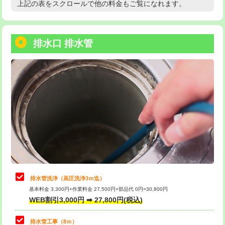
上記の表をスクロールで他の料金もご覧になれます。
高度高圧洗浄換
現地調査
用/3ｍまで)
トーラー作業
16,500円
給水管工事※（塩ビ管（VP・HI）使
+8,800円
用（追加）/3ｍ超え)
排水口 排水管
トーラー機使用/3mまで
33,000円
給水管工事※（ライニング鋼管・銅
44,000円
追加トーラー機使用/3m超え
+3,300円
管・ポリ管・HT管使用/3ｍまで)
カメラ調査
33,000円
給水管工事※（ライニング鋼管・銅
+8,800円
管・ポリ管・HT管使用/3ｍ超え)
桝清掃
8,800円
排水管工事（土の掘削・埋め戻し作
11,000円~
止水・漏水調査・防水処理・清掃・修
11,000円
業）
理・調整・分解・加工など（軽作業）
排水管工事（排水管工事/3ｍまで）
55,000円
止水・漏水調査・防水処理・清掃・修
22,000円
理・調整・分解・加工など（中作業）
排水管工事（追加 排水管工事/3ｍ超
+11,000円
排水管洗浄（高圧洗浄3ｍ迄）
え）
基本料金 3,300円+作業料金 27,500円+部品代 0円=30,800円
止水・漏水調査・防水処理・清掃・修
33,000円
WEB割引3,000円 ➡ 27,800円(税込)
理・調整・分解・加工など（重作業）
マス交換（土の掘削・埋め戻し作業）
11,000円~
排水管工事（8ｍ）
その他部品の脱着
8,800円～
マス交換（深さ50㎝未満）
55,000円