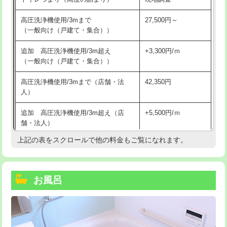
高圧洗浄機使用/3mまで
27,500円～
（一般向け（戸建て・集合））
追加 高圧洗浄機使用/3m超え
+3,300円/ｍ
（一般向け（戸建て・集合））
高圧洗浄機使用/3mまで（店舗・法
42,350円
人）
追加 高圧洗浄機使用/3m超え（店
+5,500円/ｍ
舗・法人）
上記の表をスクロールで他の料金もご覧になれます。
高度高圧洗浄換
現地調査
トーラー作業
16,500円
お風呂
トーラー機使用/3mまで
33,000円
追加トーラー機使用/3m超え
+3,300円
カメラ調査
33,000円