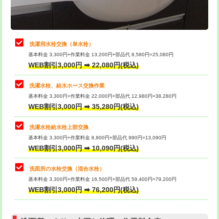
理・調整・分解・加工など（軽作業）
給水管工事※（ライニング鋼管・銅
44,000円
管・ポリ管・HT管使用/3ｍまで)
止水・漏水調査・防水処理・清掃・修
22,000円
理・調整・分解・加工など（中作業）
給水管工事※（ライニング鋼管・銅
+8,800円
洗濯用水栓交換（単水栓）
管・ポリ管・HT管使用/3ｍ超え)
基本料金 3,300円+作業料金 13,200円+部品代 8,580円=25,080円
止水・漏水調査・防水処理・清掃・修
33,000円
WEB割引3,000円 ➡ 22,080円(税込)
理・調整・分解・加工など（重作業）
排水管工事（土の掘削・埋め戻し作
11,000円~
業）
洗濯水栓、給水ホース交換作業
キッチンタンク脱着
16,500円
基本料金 3,300円+作業料金 22,000円+部品代 12,980円=38,280円
排水管工事（排水管工事/3ｍまで）
55,000円
WEB割引3,000円 ➡ 35,280円(税込)
その他部品の脱着
8,800円～
排水管工事（追加 排水管工事/3ｍ超
+11,000円
交換・取付（タンク）
22,000円+材料費
洗濯水栓給水栓上部交換
え）
基本料金 3,300円+作業料金 8,800円+部品代 990円=13,090円
交換・取付(単水栓（壁付・デッキ
13,200円+材料費
WEB割引3,000円 ➡ 10,090円(税込)
マス交換（土の掘削・埋め戻し作業）
11,000円~
式）)
洗面所の水栓交換（混合水栓）
マス交換（深さ50㎝未満）
55,000円
交換・取付(混合水栓（壁付・デッキ
16,500円+材料費
基本料金 3,300円+作業料金 16,500円+部品代 59,400円=79,200円
式・ワンホール）)
WEB割引3,000円 ➡ 76,200円(税込)
マス交換（深さ50㎝以上）
66,000円
交換・取付(排水栓・排水トラップ
22,000円+材料費
コンクリート斫り（厚さ10㎝まで）
27,500円
（P/S/ポップアップ））