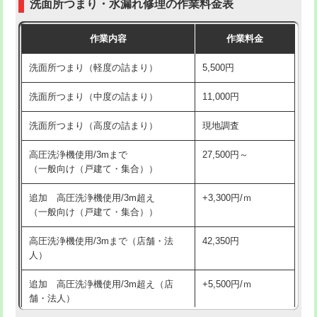
洗面所つまり・水漏れ修理の作業料金表
コンクリート斫り（厚さ10㎝超え）
38,500円
交換・取付（その他部品）
11,000円+材料費
作業内容
作業料金
モルタル補修（厚さ10㎝まで）
27,500円
持込商品取付（単水栓）
13,200円
洗面所つまり（軽度の詰まり）
5,500円
モルタル補修（厚さ10㎝超え）
38,500円
持込商品取付（混合水栓）
16,500円
洗面所つまり（中度の詰まり）
11,000円
洗面台設置
38,500円
持込商品取付（浄水器・分岐水栓）
16,500円
洗面所つまり（高度の詰まり）
現地調査
バスタブ設置
現場見積
給水管工事※（ホール加工)
16,500円
高圧洗浄機使用/3mまで
27,500円～
追加人工
16,500円
（一般向け（戸建て・集合））
給水管工事※（バンド止め)
3,300円
廃棄・処分
現場見積
追加 高圧洗浄機使用/3m超え
+3,300円/ｍ
給水管工事※（支持金具設置)
5,500円
（一般向け（戸建て・集合））
※給水管工事は20mmまでの価格です。
給水管工事※（保温材使用（バンド止
5,500円
高圧洗浄機使用/3mまで（店舗・法
42,350円
め込み）)
人）
給水管工事※（土の掘削・埋め戻し作
11,000円
追加 高圧洗浄機使用/3m超え（店
+5,500円/ｍ
業)
舗・法人）
給水管工事※（塩ビ管（VP・HI）使
33,000円