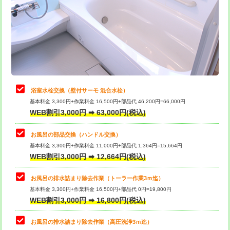
桝清掃
8,800円
止水・漏水調査・防水処理・清掃・修
11,000円
理・調整・分解・加工など（軽作業）
止水・漏水調査・防水処理・清掃・修
22,000円
理・調整・分解・加工など（中作業）
浴室水栓交換（壁付サーモ 混合水栓）
基本料金 3,300円+作業料金 16,500円+部品代 46,200円=66,000円
止水・漏水調査・防水処理・清掃・修
33,000円
WEB割引3,000円 ➡ 63,000円(税込)
理・調整・分解・加工など（重作業）
お風呂の部品交換（ハンドル交換）
トイレタンク脱着
16,500円
基本料金 3,300円+作業料金 11,000円+部品代 1,364円=15,664円
WEB割引3,000円 ➡ 12,664円(税込)
トイレ便器脱着
16,500円
タンクレストイレ脱着
33,000円
お風呂の排水詰まり除去作業（トーラー作業3ｍ迄）
基本料金 3,300円+作業料金 16,500円+部品代 0円=19,800円
小便器トイレ脱着
現地見積
WEB割引3,000円 ➡ 16,800円(税込)
その他部品の脱着
8,800円～
お風呂の排水詰まり除去作業（高圧洗浄3ｍ迄）