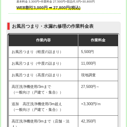
基本料金 3,300円+作業料金 27,500円+部品代 0円=30,800円
交換・取付（タンク）
22,000円+材料費
WEB割引3,000円 ➡ 27,800円(税込)
交換・取付（便器）
22,000円+材料費
お風呂つまり・水漏れ修理の作業料金表
交換・取付（普通便座）
11,000円+材料費
作業内容
作業料金
交換・取付（温水洗浄便座）
16,500円+材料費
お風呂つまり（軽度の詰まり）
5,500円
交換・取付(単水栓（壁付・デッキ
13,200円+材料費
式）)
お風呂つまり（中度の詰まり）
11,000円
交換・取付(混合水栓（壁付・デッキ
16,500円+材料費
お風呂つまり（高度の詰まり）
現地調査
式・ワンホール）)
高圧洗浄機使用/3mまで
27,500円～
交換・取付(排水栓・排水トラップ
22,000円+材料費
（一般向け（戸建て・集合））
（P/S/ポップアップ））
追加 高圧洗浄機使用/3m超え
+3,300円/ｍ
交換・取付（その他部品）
11,000円+材料費
（一般向け（戸建て・集合））
持込商品取付（単水栓）
13,200円
高圧洗浄機使用/3mまで（店舗・法
42,350円
人）