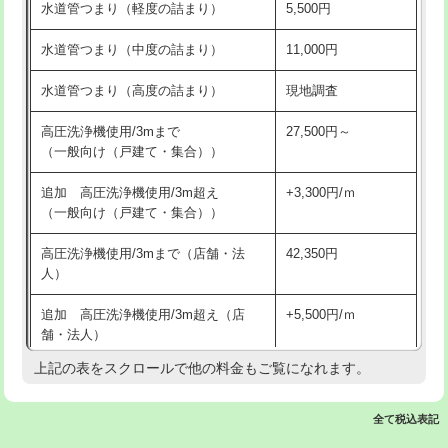
水道管つまり（軽度の詰まり）
5,500円
交換・取付(排水栓・排水トラップ
22,000円+材料費
洗面台設置
38,500円
（P/S/ポップアップ））
水道管つまり（中度の詰まり）
11,000円
化粧台設置
22,000円
交換・取付（その他部品）
11,000円+材料費
水道管つまり（高度の詰まり）
現地調査
追加人工
16,500円
持込商品取付（単水栓）
13,200円
高圧洗浄機使用/3mまで
27,500円～
廃棄・処分
現場見積
（一般向け（戸建て・集合））
持込商品取付（混合水栓）
16,500円
※給水管工事は20mmまでの価格です。
追加 高圧洗浄機使用/3m超え
+3,300円/ｍ
持込商品取付（浄水器・分岐水栓）
16,500円
（一般向け（戸建て・集合））
排水管工事（土の掘削・埋め戻し作
11,000円~
高圧洗浄機使用/3mまで（店舗・法
42,350円
業）
人）
排水管工事（排水管工事/3ｍまで）
55,000円
追加 高圧洗浄機使用/3m超え（店
+5,500円/ｍ
舗・法人）
排水管工事（追加 排水管工事/3ｍ超
+11,000円
え）
上記の表をスクロールで他の料金もご覧になれます。
高度高圧洗浄換
現地調査
マス交換（土の掘削・埋め戻し作業）
11,000円~
トーラー作業
16,500円
全て税込表記
マス交換（深さ50㎝未満）
55,000円