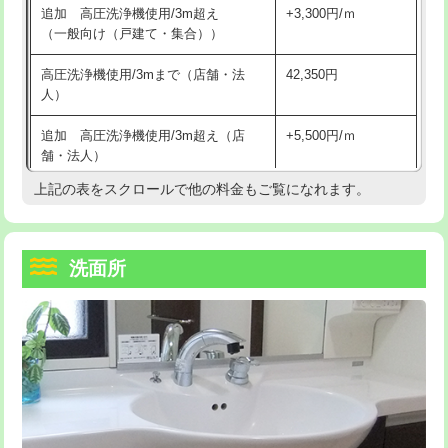
追加 高圧洗浄機使用/3m超え
+3,300円/ｍ
持込商品取付（混合水栓）
16,500円
マス交換（深さ50㎝以上）
66,000円
（一般向け（戸建て・集合））
持込商品取付（浄水器・分岐水栓）
16,500円
コンクリート斫り（厚さ10㎝まで）
27,500円
高圧洗浄機使用/3mまで（店舗・法
42,350円
人）
給水管工事※（ホール加工)
16,500円
コンクリート斫り（厚さ10㎝超え）
38,500円
追加 高圧洗浄機使用/3m超え（店
+5,500円/ｍ
給水管工事※（バンド止め)
3,300円
モルタル補修（厚さ10㎝まで）
27,500円
舗・法人）
給水管工事※（支持金具設置)
5,500円
モルタル補修（厚さ10㎝超え）
38,500円
上記の表をスクロールで他の料金もご覧になれます。
高度高圧洗浄換
現地調査
給水管工事※（保温材使用（バンド止
5,500円
洗面台設置
38,500円
トーラー作業
16,500円
め込み）)
洗面所
追加人工
16,500円
トーラー機使用/3mまで
33,000円
給水管工事※（土の掘削・埋め戻し作
11,000円
業)
廃棄・処分
現場見積
追加トーラー機使用/3m超え
+3,300円
給水管工事※（塩ビ管（VP・HI）使
33,000円
※給水管工事は20mmまでの価格です。
カメラ調査
33,000円
用/3ｍまで)
桝清掃
8,800円
給水管工事※（塩ビ管（VP・HI）使
+8,800円
用（追加）/3ｍ超え)
止水・漏水調査・防水処理・清掃・修
11,000円