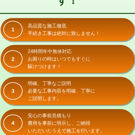
す！
式）)
交換・取付(混合水栓（壁付・デッキ
16,500円+材料費
式・ワンホール）)
高品質な施工徹底
1
手続き工事は絶対に致しません！
交換・取付(排水栓・排水トラップ
22,000円+材料費
（P/S/ポップアップ））
24時間年中無休対応
交換・取付（その他部品）
11,000円+材料費
2
お困りの時はいつでもすぐに
持込商品取付（単水栓）
13,200円
駆けつけます！
持込商品取付（混合水栓）
16,500円
明確、丁寧なご説明
持込商品取付（浄水器・分岐水栓）
16,500円
3
必要な工事内容を明確、丁寧に
ご説明します。
給水管工事※（ホール加工)
16,500円
給水管工事※（バンド止め)
3,300円
安心の事前見積もり
4
費用を事前に明示し、ご納得
給水管工事※（支持金具設置)
5,500円
いただいたうえで施工を行います。