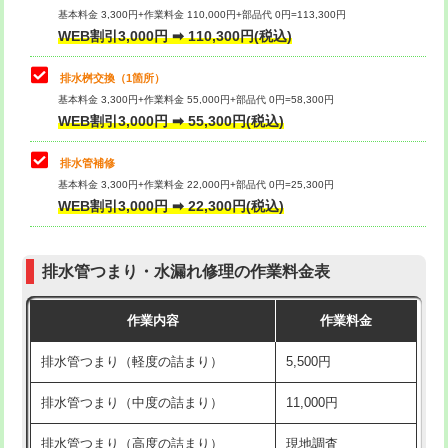
基本料金 3,300円+作業料金 110,000円+部品代 0円=113,300円
WEB割引3,000円 ➡ 110,300円(税込)
交換・取付（タンク）
22,000円+材料費
マス交換（深さ50㎝以上）
66,000円
交換・取付(単水栓（壁付・デッキ
13,200円+材料費
コンクリート斫り（厚さ10㎝まで）
27,500円
排水桝交換（1箇所）
式）)
基本料金 3,300円+作業料金 55,000円+部品代 0円=58,300円
コンクリート斫り（厚さ10㎝超え）
38,500円
WEB割引3,000円 ➡ 55,300円(税込)
交換・取付(混合水栓（壁付・デッキ
16,500円+材料費
式・ワンホール）)
モルタル補修（厚さ10㎝まで）
27,500円
排水管補修
基本料金 3,300円+作業料金 22,000円+部品代 0円=25,300円
交換・取付(排水栓・排水トラップ
22,000円+材料費
モルタル補修（厚さ10㎝超え）
38,500円
WEB割引3,000円 ➡ 22,300円(税込)
（P/S/ポップアップ））
台所シンク・作業台設置
現場見積
交換・取付（その他部品）
11,000円+材料費
排水管つまり・水漏れ修理の作業料金表
追加人工
16,500円
持込商品取付（単水栓）
13,200円
作業内容
作業料金
廃棄・処分
現場見積
持込商品取付（混合水栓）
16,500円
排水管つまり（軽度の詰まり）
5,500円
※給水管工事は20mmまでの価格です。
持込商品取付（浄水器・分岐水栓）
16,500円
排水管つまり（中度の詰まり）
11,000円
給水管工事※（ホール加工)
16,500円
排水管つまり（高度の詰まり）
現地調査