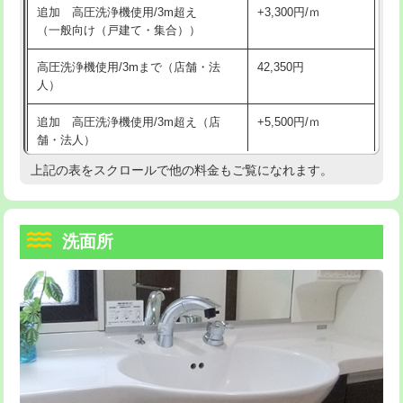
追加 高圧洗浄機使用/3m超え
+3,300円/ｍ
持込商品取付（混合水栓）
16,500円
マス交換（深さ50㎝以上）
66,000円
（一般向け（戸建て・集合））
持込商品取付（浄水器・分岐水栓）
16,500円
コンクリート斫り（厚さ10㎝まで）
27,500円
高圧洗浄機使用/3mまで（店舗・法
42,350円
人）
給水管工事※（ホール加工)
16,500円
コンクリート斫り（厚さ10㎝超え）
38,500円
追加 高圧洗浄機使用/3m超え（店
+5,500円/ｍ
給水管工事※（バンド止め)
3,300円
モルタル補修（厚さ10㎝まで）
27,500円
舗・法人）
給水管工事※（支持金具設置)
5,500円
モルタル補修（厚さ10㎝超え）
38,500円
上記の表をスクロールで他の料金もご覧になれます。
高度高圧洗浄換
現地調査
給水管工事※（保温材使用（バンド止
5,500円
洗面台設置
38,500円
トーラー作業
16,500円
め込み）)
洗面所
追加人工
16,500円
トーラー機使用/3mまで
33,000円
給水管工事※（土の掘削・埋め戻し作
11,000円
業)
廃棄・処分
現場見積
追加トーラー機使用/3m超え
+3,300円
給水管工事※（塩ビ管（VP・HI）使
33,000円
※給水管工事は20mmまでの価格です。
カメラ調査
33,000円
用/3ｍまで)
桝清掃
8,800円
給水管工事※（塩ビ管（VP・HI）使
+8,800円
用（追加）/3ｍ超え)
止水・漏水調査・防水処理・清掃・修
11,000円