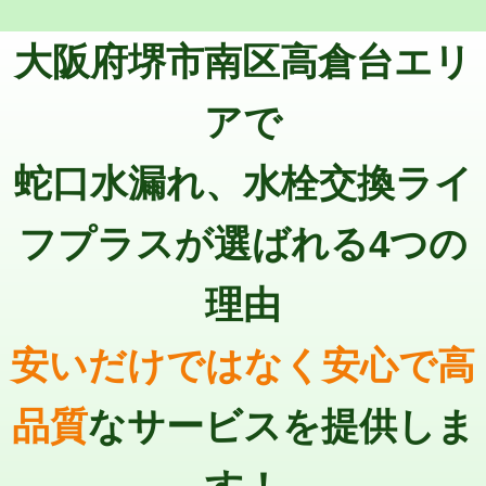
トーラー機使用/3mまで
33,000円
マス交換（深さ50㎝以上）
66,000円
大阪府堺市南区高倉台エリ
追加トーラー機使用/3m超え
+3,300円
コンクリート斫り（厚さ10㎝まで）
27,500円
カメラ調査
33,000円
アで
コンクリート斫り（厚さ10㎝超え）
38,500円
桝清掃
8,800円
蛇口水漏れ、水栓交換ライ
モルタル補修（厚さ10㎝まで）
27,500円
止水・漏水調査・防水処理・清掃・修
11,000円
理・調整・分解・加工など（軽作業）
モルタル補修（厚さ10㎝超え）
38,500円
フプラスが選ばれる4つの
止水・漏水調査・防水処理・清掃・修
22,000円
追加人工
16,500円
理・調整・分解・加工など（中作業）
理由
廃棄・処分
現場見積
止水・漏水調査・防水処理・清掃・修
33,000円
理・調整・分解・加工など（重作業）
安いだけではなく安心で高
その他部品の脱着
8,800円～
品質
なサービスを提供しま
交換・取付（タンク）
22,000円+材料費
交換・取付(単水栓（壁付・デッキ
13,200円+材料費