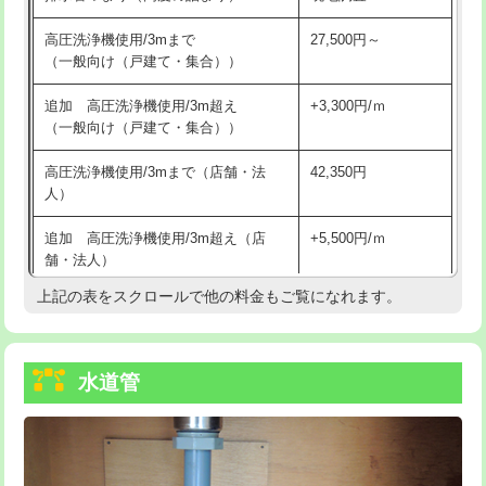
給水管工事※（バンド止め)
3,300円
高圧洗浄機使用/3mまで
27,500円～
（一般向け（戸建て・集合））
給水管工事※（支持金具設置)
5,500円
追加 高圧洗浄機使用/3m超え
+3,300円/ｍ
給水管工事※（保温材使用（バンド止
5,500円
（一般向け（戸建て・集合））
め込み）)
高圧洗浄機使用/3mまで（店舗・法
42,350円
給水管工事※（土の掘削・埋め戻し作
11,000円
人）
業)
追加 高圧洗浄機使用/3m超え（店
+5,500円/ｍ
給水管工事※（塩ビ管（VP・HI）使
33,000円
舗・法人）
用/3ｍまで)
上記の表をスクロールで他の料金もご覧になれます。
高度高圧洗浄換
現地調査
給水管工事※（塩ビ管（VP・HI）使
+8,800円
用（追加）/3ｍ超え)
トーラー作業
16,500円
給水管工事※（ライニング鋼管・銅
44,000円
水道管
トーラー機使用/3mまで
33,000円
管・ポリ管・HT管使用/3ｍまで)
追加トーラー機使用/3m超え
+3,300円
給水管工事※（ライニング鋼管・銅
+8,800円
管・ポリ管・HT管使用/3ｍ超え)
カメラ調査
33,000円