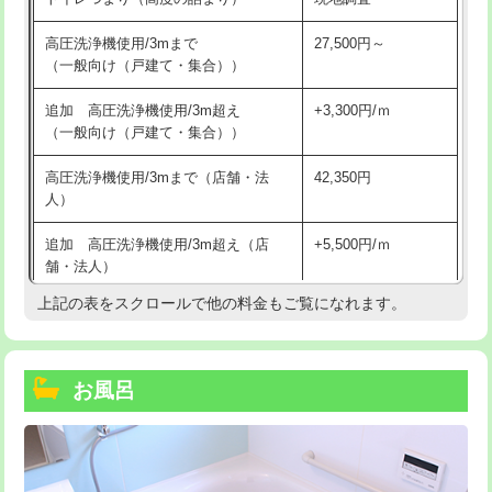
高圧洗浄機使用/3mまで
27,500円～
（一般向け（戸建て・集合））
追加 高圧洗浄機使用/3m超え
+3,300円/ｍ
（一般向け（戸建て・集合））
高圧洗浄機使用/3mまで（店舗・法
42,350円
人）
追加 高圧洗浄機使用/3m超え（店
+5,500円/ｍ
舗・法人）
上記の表をスクロールで他の料金もご覧になれます。
高度高圧洗浄換
現地調査
トーラー作業
16,500円
お風呂
トーラー機使用/3mまで
33,000円
追加トーラー機使用/3m超え
+3,300円
カメラ調査
33,000円