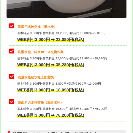
理・調整・分解・加工など（軽作業）
給水管工事※（ライニング鋼管・銅
44,000円
管・ポリ管・HT管使用/3ｍまで)
止水・漏水調査・防水処理・清掃・修
22,000円
理・調整・分解・加工など（中作業）
給水管工事※（ライニング鋼管・銅
+8,800円
洗濯用水栓交換（単水栓）
管・ポリ管・HT管使用/3ｍ超え)
基本料金 3,300円+作業料金 13,200円+部品代 8,580円=25,080円
止水・漏水調査・防水処理・清掃・修
33,000円
WEB割引3,000円 ➡ 22,080円(税込)
理・調整・分解・加工など（重作業）
排水管工事（土の掘削・埋め戻し作
11,000円~
業）
洗濯水栓、給水ホース交換作業
キッチンタンク脱着
16,500円
基本料金 3,300円+作業料金 22,000円+部品代 12,980円=38,280円
排水管工事（排水管工事/3ｍまで）
55,000円
WEB割引3,000円 ➡ 35,280円(税込)
その他部品の脱着
8,800円～
排水管工事（追加 排水管工事/3ｍ超
+11,000円
交換・取付（タンク）
22,000円+材料費
洗濯水栓給水栓上部交換
え）
基本料金 3,300円+作業料金 8,800円+部品代 990円=13,090円
交換・取付(単水栓（壁付・デッキ
13,200円+材料費
WEB割引3,000円 ➡ 10,090円(税込)
マス交換（土の掘削・埋め戻し作業）
11,000円~
式）)
洗面所の水栓交換（混合水栓）
マス交換（深さ50㎝未満）
55,000円
交換・取付(混合水栓（壁付・デッキ
16,500円+材料費
基本料金 3,300円+作業料金 16,500円+部品代 59,400円=79,200円
式・ワンホール）)
WEB割引3,000円 ➡ 76,200円(税込)
マス交換（深さ50㎝以上）
66,000円
交換・取付(排水栓・排水トラップ
22,000円+材料費
コンクリート斫り（厚さ10㎝まで）
27,500円
（P/S/ポップアップ））