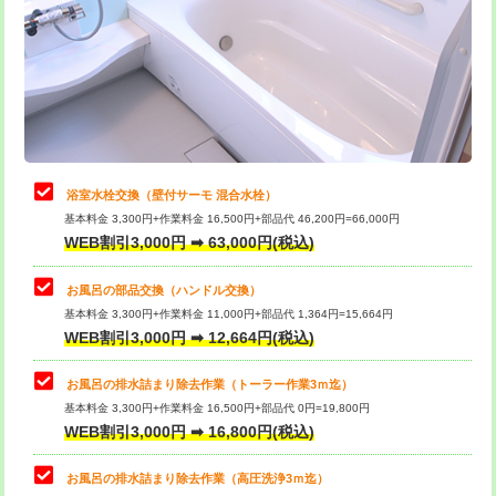
桝清掃
8,800円
止水・漏水調査・防水処理・清掃・修
11,000円
理・調整・分解・加工など（軽作業）
止水・漏水調査・防水処理・清掃・修
22,000円
理・調整・分解・加工など（中作業）
浴室水栓交換（壁付サーモ 混合水栓）
基本料金 3,300円+作業料金 16,500円+部品代 46,200円=66,000円
止水・漏水調査・防水処理・清掃・修
33,000円
WEB割引3,000円 ➡ 63,000円(税込)
理・調整・分解・加工など（重作業）
お風呂の部品交換（ハンドル交換）
トイレタンク脱着
16,500円
基本料金 3,300円+作業料金 11,000円+部品代 1,364円=15,664円
WEB割引3,000円 ➡ 12,664円(税込)
トイレ便器脱着
16,500円
タンクレストイレ脱着
33,000円
お風呂の排水詰まり除去作業（トーラー作業3ｍ迄）
基本料金 3,300円+作業料金 16,500円+部品代 0円=19,800円
小便器トイレ脱着
現地見積
WEB割引3,000円 ➡ 16,800円(税込)
その他部品の脱着
8,800円～
お風呂の排水詰まり除去作業（高圧洗浄3ｍ迄）