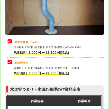
排水管工事（土の掘削・埋め戻し作
11,000円~
桝清掃
8,800円
業）
止水・漏水調査・防水処理・清掃・修
11,000円
排水管工事（排水管工事/3ｍまで）
55,000円
理・調整・分解・加工など（軽作業）
排水管工事（追加 排水管工事/3ｍ超
+11,000円
止水・漏水調査・防水処理・清掃・修
22,000円
え）
理・調整・分解・加工など（中作業）
給水管補修（3ｍ迄）
マス交換（土の掘削・埋め戻し作業）
11,000円~
基本料金 3,300円+作業料金 33,000円+部品代 0円=36,300円
止水・漏水調査・防水処理・清掃・修
33,000円
WEB割引3,000円 ➡ 33,300円(税込)
理・調整・分解・加工など（重作業）
マス交換（深さ50㎝未満）
55,000円
給水管撤去
その他部品の脱着
8,800円～
マス交換（深さ50㎝以上）
66,000円
基本料金 3,300円+作業料金 22,000円+部品代 0円=25,300円
WEB割引3,000円 ➡ 22,300円(税込)
交換・取付（タンク）
22,000円+材料費
コンクリート斫り（厚さ10㎝まで）
27,500円
交換・取付(単水栓（壁付・デッキ
13,200円+材料費
コンクリート斫り（厚さ10㎝超え）
38,500円
式）)
水道管つまり・水漏れ修理の作業料金表
モルタル補修（厚さ10㎝まで）
27,500円
交換・取付(混合水栓（壁付・デッキ
16,500円+材料費
作業内容
作業料金
式・ワンホール）)
モルタル補修（厚さ10㎝超え）
38,500円