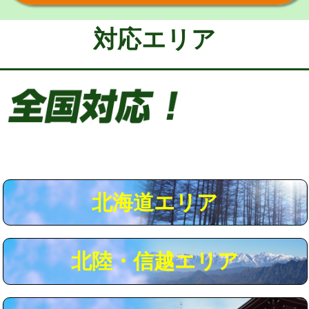
給水管工事※（保温材使用（バンド止
5,500円
め込み）)
対応エリア
給水管工事※（土の掘削・埋め戻し作
11,000円
業)
給水管工事※（塩ビ管（VP・HI）使
33,000円
用/3ｍまで)
給水管工事※（塩ビ管（VP・HI）使
+8,800円
用（追加）/3ｍ超え)
給水管工事※（ライニング鋼管・銅
44,000円
管・ポリ管・HT管使用/3ｍまで)
北海道エリア
給水管工事※（ライニング鋼管・銅
+8,800円
管・ポリ管・HT管使用/3ｍ超え)
北陸・信越エリア
マス交換（土の掘削・埋め戻し作業）
11,000円~
マス交換（深さ50㎝未満）
55,000円