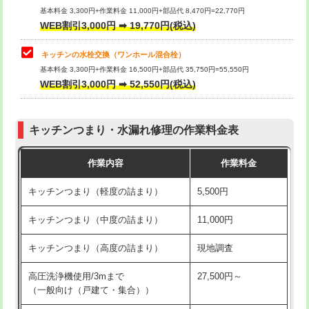
用/3ｍまで)
基本料金 3,300円+作業料金 11,000円+部品代 8,470円=22,770円
止水・漏水調査・防水処理・清掃・修
33,000円
WEB割引3,000円 ➡ 19,770円(税込)
理・調整・分解・加工など（重作業）
給水管工事※（塩ビ管（VP・HI）使
+8,800円
用（追加）/3ｍ超え)
キッチンの水栓交換（ワンホール混合栓）
お風呂タンク脱着
16,500円
基本料金 3,300円+作業料金 16,500円+部品代 35,750円=55,550円
給水管工事※（ライニング鋼管・銅
44,000円
WEB割引3,000円 ➡ 52,550円(税込)
その他部品の脱着
8,800円～
管・ポリ管・HT管使用/3ｍまで)
交換・取付（タンク）
22,000円+材料費
給水管工事※（ライニング鋼管・銅
+8,800円
管・ポリ管・HT管使用/3ｍ超え)
キッチンつまり・水漏れ修理の作業料金表
交換・取付(単水栓（壁付・デッキ
13,200円+材料費
式）)
排水管工事（土の掘削・埋め戻し作
11,000円~
作業内容
作業料金
業）
交換・取付(混合水栓（壁付・デッキ
16,500円+材料費
キッチンつまり（軽度の詰まり）
5,500円
式・ワンホール）)
排水管工事（排水管工事/3ｍまで）
55,000円
キッチンつまり（中度の詰まり）
11,000円
交換・取付(排水栓・排水トラップ
22,000円+材料費
排水管工事（追加 排水管工事/3ｍ超
+11,000円
（P/S/ポップアップ））
え）
キッチンつまり（高度の詰まり）
現地調査
交換・取付（その他部品）
11,000円+材料費
マス交換（土の掘削・埋め戻し作業）
11,000円~
高圧洗浄機使用/3mまで
27,500円～
（一般向け（戸建て・集合））
持込商品取付（単水栓）
13,200円
マス交換（深さ50㎝未満）
55,000円