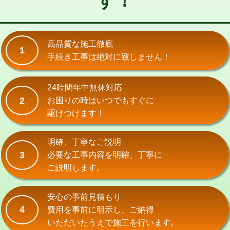
す！
式）)
交換・取付(混合水栓（壁付・デッキ
16,500円+材料費
式・ワンホール）)
高品質な施工徹底
1
手続き工事は絶対に致しません！
交換・取付(排水栓・排水トラップ
22,000円+材料費
（P/S/ポップアップ））
24時間年中無休対応
交換・取付（その他部品）
11,000円+材料費
2
お困りの時はいつでもすぐに
持込商品取付（単水栓）
13,200円
駆けつけます！
持込商品取付（混合水栓）
16,500円
明確、丁寧なご説明
持込商品取付（浄水器・分岐水栓）
16,500円
3
必要な工事内容を明確、丁寧に
ご説明します。
給水管工事※（ホール加工)
16,500円
給水管工事※（バンド止め)
3,300円
安心の事前見積もり
4
費用を事前に明示し、ご納得
給水管工事※（支持金具設置)
5,500円
いただいたうえで施工を行います。