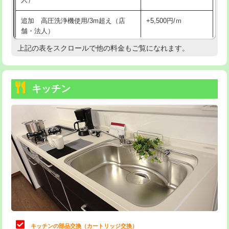
持込商品取付（混合水栓）
16,500円
追加 高圧洗浄機使用/3m超え（店
+5,500円/ｍ
持込商品取付（浄水器・分岐水栓）
16,500円
舗・法人）
持込商品取付（温水洗浄便座）
22,000円
上記の表をスクロールで他の料金もご覧になれます。
高度高圧洗浄換
現地調査
持込商品取付（普通便座⇔温水洗浄便
22,000円
トーラー作業
16,500円
座）
キッチン
トーラー機使用/3mまで
33,000円
給水管工事※（ホール加工)
16,500円
追加トーラー機使用/3m超え
+3,300円
給水管工事※（バンド止め)
3,300円
カメラ調査
33,000円
給水管工事※（支持金具設置)
5,500円
桝清掃
8,800円
給水管工事※（保温材使用（バンド止
5,500円
め込み）)
止水・漏水調査・防水処理・清掃・修
11,000円
理・調整・分解・加工など（軽作業）
給水管工事※（土の掘削・埋め戻し作
11,000円
業)
止水・漏水調査・防水処理・清掃・修
22,000円
理・調整・分解・加工など（中作業）
給水管工事※（塩ビ管（VP・HI）使
33,000円
キッチンの部品交換（カートリッジ交換）