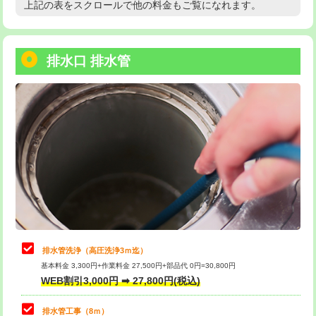
上記の表をスクロールで他の料金もご覧になれます。
高度高圧洗浄換
現地調査
用/3ｍまで)
トーラー作業
16,500円
給水管工事※（塩ビ管（VP・HI）使
+8,800円
用（追加）/3ｍ超え)
排水口 排水管
トーラー機使用/3mまで
33,000円
給水管工事※（ライニング鋼管・銅
44,000円
追加トーラー機使用/3m超え
+3,300円
管・ポリ管・HT管使用/3ｍまで)
カメラ調査
33,000円
給水管工事※（ライニング鋼管・銅
+8,800円
管・ポリ管・HT管使用/3ｍ超え)
桝清掃
8,800円
排水管工事（土の掘削・埋め戻し作
11,000円~
止水・漏水調査・防水処理・清掃・修
11,000円
業）
理・調整・分解・加工など（軽作業）
排水管工事（排水管工事/3ｍまで）
55,000円
止水・漏水調査・防水処理・清掃・修
22,000円
理・調整・分解・加工など（中作業）
排水管工事（追加 排水管工事/3ｍ超
+11,000円
排水管洗浄（高圧洗浄3ｍ迄）
え）
基本料金 3,300円+作業料金 27,500円+部品代 0円=30,800円
止水・漏水調査・防水処理・清掃・修
33,000円
WEB割引3,000円 ➡ 27,800円(税込)
理・調整・分解・加工など（重作業）
マス交換（土の掘削・埋め戻し作業）
11,000円~
排水管工事（8ｍ）
その他部品の脱着
8,800円～
マス交換（深さ50㎝未満）
55,000円