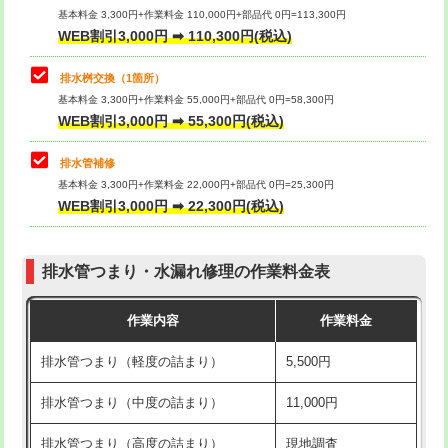
基本料金 3,300円+作業料金 110,000円+部品代 0円=113,300円
WEB割引3,000円 ➡ 110,300円(税込)
交換・取付（タンク）
22,000円+材料費
マス交換（深さ50㎝以上）
66,000円
交換・取付(単水栓（壁付・デッキ
13,200円+材料費
コンクリート斫り（厚さ10㎝まで）
27,500円
排水桝交換（1箇所）
式）)
基本料金 3,300円+作業料金 55,000円+部品代 0円=58,300円
コンクリート斫り（厚さ10㎝超え）
38,500円
WEB割引3,000円 ➡ 55,300円(税込)
交換・取付(混合水栓（壁付・デッキ
16,500円+材料費
式・ワンホール）)
モルタル補修（厚さ10㎝まで）
27,500円
排水管補修
基本料金 3,300円+作業料金 22,000円+部品代 0円=25,300円
交換・取付(排水栓・排水トラップ
22,000円+材料費
モルタル補修（厚さ10㎝超え）
38,500円
WEB割引3,000円 ➡ 22,300円(税込)
（P/S/ポップアップ））
台所シンク・作業台設置
現場見積
交換・取付（その他部品）
11,000円+材料費
排水管つまり・水漏れ修理の作業料金表
追加人工
16,500円
持込商品取付（単水栓）
13,200円
作業内容
作業料金
廃棄・処分
現場見積
持込商品取付（混合水栓）
16,500円
排水管つまり（軽度の詰まり）
5,500円
※給水管工事は20mmまでの価格です。
持込商品取付（浄水器・分岐水栓）
16,500円
排水管つまり（中度の詰まり）
11,000円
給水管工事※（ホール加工)
16,500円
排水管つまり（高度の詰まり）
現地調査