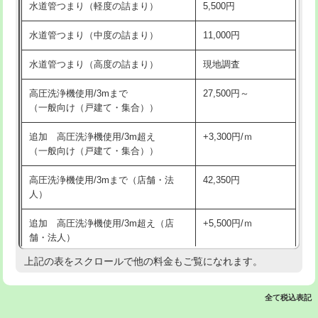
水道管つまり（軽度の詰まり）
5,500円
交換・取付(排水栓・排水トラップ
22,000円+材料費
洗面台設置
38,500円
（P/S/ポップアップ））
水道管つまり（中度の詰まり）
11,000円
化粧台設置
22,000円
交換・取付（その他部品）
11,000円+材料費
水道管つまり（高度の詰まり）
現地調査
追加人工
16,500円
持込商品取付（単水栓）
13,200円
高圧洗浄機使用/3mまで
27,500円～
廃棄・処分
現場見積
（一般向け（戸建て・集合））
持込商品取付（混合水栓）
16,500円
※給水管工事は20mmまでの価格です。
追加 高圧洗浄機使用/3m超え
+3,300円/ｍ
持込商品取付（浄水器・分岐水栓）
16,500円
（一般向け（戸建て・集合））
排水管工事（土の掘削・埋め戻し作
11,000円~
高圧洗浄機使用/3mまで（店舗・法
42,350円
業）
人）
排水管工事（排水管工事/3ｍまで）
55,000円
追加 高圧洗浄機使用/3m超え（店
+5,500円/ｍ
舗・法人）
排水管工事（追加 排水管工事/3ｍ超
+11,000円
え）
上記の表をスクロールで他の料金もご覧になれます。
高度高圧洗浄換
現地調査
マス交換（土の掘削・埋め戻し作業）
11,000円~
トーラー作業
16,500円
全て税込表記
マス交換（深さ50㎝未満）
55,000円