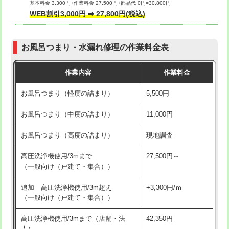
基本料金 3,300円+作業料金 27,500円+部品代 0円=30,800円
交換・取付（タンク）
22,000円+材料費
WEB割引3,000円 ➡ 27,800円(税込)
交換・取付（便器）
22,000円+材料費
お風呂つまり・水漏れ修理の作業料金表
交換・取付（普通便座）
11,000円+材料費
作業内容
作業料金
交換・取付（温水洗浄便座）
16,500円+材料費
お風呂つまり（軽度の詰まり）
5,500円
交換・取付(単水栓（壁付・デッキ
13,200円+材料費
式）)
お風呂つまり（中度の詰まり）
11,000円
交換・取付(混合水栓（壁付・デッキ
16,500円+材料費
お風呂つまり（高度の詰まり）
現地調査
式・ワンホール）)
高圧洗浄機使用/3mまで
27,500円～
交換・取付(排水栓・排水トラップ
22,000円+材料費
（一般向け（戸建て・集合））
（P/S/ポップアップ））
追加 高圧洗浄機使用/3m超え
+3,300円/ｍ
交換・取付（その他部品）
11,000円+材料費
（一般向け（戸建て・集合））
持込商品取付（単水栓）
13,200円
高圧洗浄機使用/3mまで（店舗・法
42,350円
人）