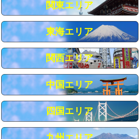
関東エリア
マス交換（深さ50㎝以上）
66,000円
コンクリート斫り（厚さ10㎝まで）
27,500円
東海エリア
コンクリート斫り（厚さ10㎝超え）
38,500円
モルタル補修（厚さ10㎝まで）
27,500円
モルタル補修（厚さ10㎝超え）
38,500円
関西エリア
追加人工
16,500円
廃棄・処分
現場見積
中国エリア
※給水管工事は20mmまでの価格です。
四国エリア
九州エリア