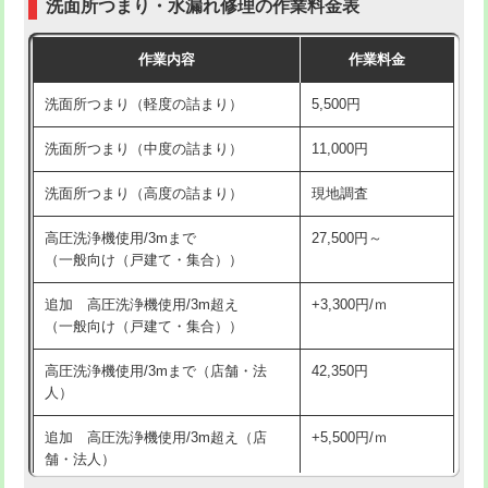
洗面所つまり・水漏れ修理の作業料金表
コンクリート斫り（厚さ10㎝超え）
38,500円
交換・取付（その他部品）
11,000円+材料費
作業内容
作業料金
モルタル補修（厚さ10㎝まで）
27,500円
持込商品取付（単水栓）
13,200円
洗面所つまり（軽度の詰まり）
5,500円
モルタル補修（厚さ10㎝超え）
38,500円
持込商品取付（混合水栓）
16,500円
洗面所つまり（中度の詰まり）
11,000円
洗面台設置
38,500円
持込商品取付（浄水器・分岐水栓）
16,500円
洗面所つまり（高度の詰まり）
現地調査
バスタブ設置
現場見積
給水管工事※（ホール加工)
16,500円
高圧洗浄機使用/3mまで
27,500円～
追加人工
16,500円
（一般向け（戸建て・集合））
給水管工事※（バンド止め)
3,300円
廃棄・処分
現場見積
追加 高圧洗浄機使用/3m超え
+3,300円/ｍ
給水管工事※（支持金具設置)
5,500円
（一般向け（戸建て・集合））
※給水管工事は20mmまでの価格です。
給水管工事※（保温材使用（バンド止
5,500円
高圧洗浄機使用/3mまで（店舗・法
42,350円
め込み）)
人）
給水管工事※（土の掘削・埋め戻し作
11,000円
追加 高圧洗浄機使用/3m超え（店
+5,500円/ｍ
業)
舗・法人）
給水管工事※（塩ビ管（VP・HI）使
33,000円