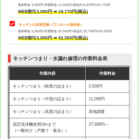
用/3ｍまで)
基本料金 3,300円+作業料金 11,000円+部品代 8,470円=22,770円
止水・漏水調査・防水処理・清掃・修
33,000円
WEB割引3,000円 ➡ 19,770円(税込)
理・調整・分解・加工など（重作業）
給水管工事※（塩ビ管（VP・HI）使
+8,800円
用（追加）/3ｍ超え)
キッチンの水栓交換（ワンホール混合栓）
お風呂タンク脱着
16,500円
基本料金 3,300円+作業料金 16,500円+部品代 35,750円=55,550円
給水管工事※（ライニング鋼管・銅
44,000円
WEB割引3,000円 ➡ 52,550円(税込)
その他部品の脱着
8,800円～
管・ポリ管・HT管使用/3ｍまで)
交換・取付（タンク）
22,000円+材料費
給水管工事※（ライニング鋼管・銅
+8,800円
管・ポリ管・HT管使用/3ｍ超え)
キッチンつまり・水漏れ修理の作業料金表
交換・取付(単水栓（壁付・デッキ
13,200円+材料費
式）)
排水管工事（土の掘削・埋め戻し作
11,000円~
作業内容
作業料金
業）
交換・取付(混合水栓（壁付・デッキ
16,500円+材料費
キッチンつまり（軽度の詰まり）
5,500円
式・ワンホール）)
排水管工事（排水管工事/3ｍまで）
55,000円
キッチンつまり（中度の詰まり）
11,000円
交換・取付(排水栓・排水トラップ
22,000円+材料費
排水管工事（追加 排水管工事/3ｍ超
+11,000円
（P/S/ポップアップ））
え）
キッチンつまり（高度の詰まり）
現地調査
交換・取付（その他部品）
11,000円+材料費
マス交換（土の掘削・埋め戻し作業）
11,000円~
高圧洗浄機使用/3mまで
27,500円～
（一般向け（戸建て・集合））
持込商品取付（単水栓）
13,200円
マス交換（深さ50㎝未満）
55,000円