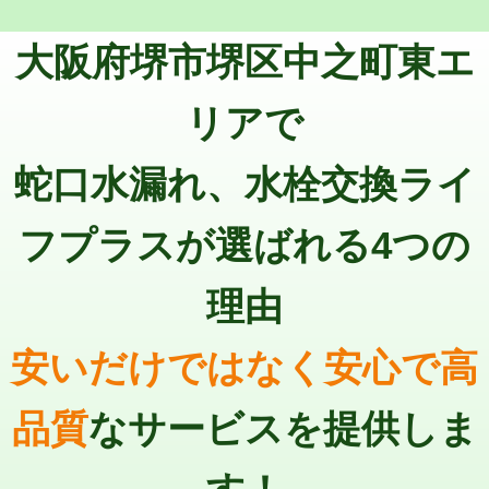
トーラー機使用/3mまで
33,000円
マス交換（深さ50㎝以上）
66,000円
大阪府堺市堺区中之町東エ
追加トーラー機使用/3m超え
+3,300円
コンクリート斫り（厚さ10㎝まで）
27,500円
カメラ調査
33,000円
リアで
コンクリート斫り（厚さ10㎝超え）
38,500円
桝清掃
8,800円
蛇口水漏れ、水栓交換ライ
モルタル補修（厚さ10㎝まで）
27,500円
止水・漏水調査・防水処理・清掃・修
11,000円
理・調整・分解・加工など（軽作業）
モルタル補修（厚さ10㎝超え）
38,500円
フプラスが選ばれる4つの
止水・漏水調査・防水処理・清掃・修
22,000円
追加人工
16,500円
理・調整・分解・加工など（中作業）
理由
廃棄・処分
現場見積
止水・漏水調査・防水処理・清掃・修
33,000円
理・調整・分解・加工など（重作業）
安いだけではなく安心で高
その他部品の脱着
8,800円～
品質
なサービスを提供しま
交換・取付（タンク）
22,000円+材料費
交換・取付(単水栓（壁付・デッキ
13,200円+材料費