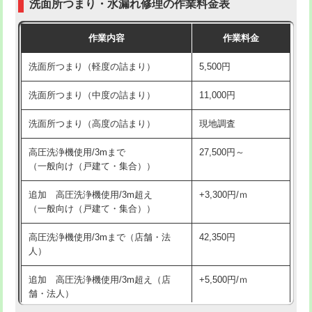
洗面所つまり・水漏れ修理の作業料金表
コンクリート斫り（厚さ10㎝超え）
38,500円
交換・取付（その他部品）
11,000円+材料費
作業内容
作業料金
モルタル補修（厚さ10㎝まで）
27,500円
持込商品取付（単水栓）
13,200円
洗面所つまり（軽度の詰まり）
5,500円
モルタル補修（厚さ10㎝超え）
38,500円
持込商品取付（混合水栓）
16,500円
洗面所つまり（中度の詰まり）
11,000円
洗面台設置
38,500円
持込商品取付（浄水器・分岐水栓）
16,500円
洗面所つまり（高度の詰まり）
現地調査
バスタブ設置
現場見積
給水管工事※（ホール加工)
16,500円
高圧洗浄機使用/3mまで
27,500円～
追加人工
16,500円
（一般向け（戸建て・集合））
給水管工事※（バンド止め)
3,300円
廃棄・処分
現場見積
追加 高圧洗浄機使用/3m超え
+3,300円/ｍ
給水管工事※（支持金具設置)
5,500円
（一般向け（戸建て・集合））
※給水管工事は20mmまでの価格です。
給水管工事※（保温材使用（バンド止
5,500円
高圧洗浄機使用/3mまで（店舗・法
42,350円
め込み）)
人）
給水管工事※（土の掘削・埋め戻し作
11,000円
追加 高圧洗浄機使用/3m超え（店
+5,500円/ｍ
業)
舗・法人）
給水管工事※（塩ビ管（VP・HI）使
33,000円