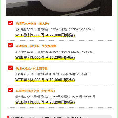
理・調整・分解・加工など（軽作業）
給水管工事※（ライニング鋼管・銅
44,000円
管・ポリ管・HT管使用/3ｍまで)
止水・漏水調査・防水処理・清掃・修
22,000円
理・調整・分解・加工など（中作業）
給水管工事※（ライニング鋼管・銅
+8,800円
洗濯用水栓交換（単水栓）
管・ポリ管・HT管使用/3ｍ超え)
基本料金 3,300円+作業料金 13,200円+部品代 8,580円=25,080円
止水・漏水調査・防水処理・清掃・修
33,000円
WEB割引3,000円 ➡ 22,080円(税込)
理・調整・分解・加工など（重作業）
排水管工事（土の掘削・埋め戻し作
11,000円~
業）
洗濯水栓、給水ホース交換作業
キッチンタンク脱着
16,500円
基本料金 3,300円+作業料金 22,000円+部品代 12,980円=38,280円
排水管工事（排水管工事/3ｍまで）
55,000円
WEB割引3,000円 ➡ 35,280円(税込)
その他部品の脱着
8,800円～
排水管工事（追加 排水管工事/3ｍ超
+11,000円
交換・取付（タンク）
22,000円+材料費
洗濯水栓給水栓上部交換
え）
基本料金 3,300円+作業料金 8,800円+部品代 990円=13,090円
交換・取付(単水栓（壁付・デッキ
13,200円+材料費
WEB割引3,000円 ➡ 10,090円(税込)
マス交換（土の掘削・埋め戻し作業）
11,000円~
式）)
洗面所の水栓交換（混合水栓）
マス交換（深さ50㎝未満）
55,000円
交換・取付(混合水栓（壁付・デッキ
16,500円+材料費
基本料金 3,300円+作業料金 16,500円+部品代 59,400円=79,200円
式・ワンホール）)
WEB割引3,000円 ➡ 76,200円(税込)
マス交換（深さ50㎝以上）
66,000円
交換・取付(排水栓・排水トラップ
22,000円+材料費
コンクリート斫り（厚さ10㎝まで）
27,500円
（P/S/ポップアップ））