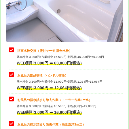
桝清掃
8,800円
止水・漏水調査・防水処理・清掃・修
11,000円
理・調整・分解・加工など（軽作業）
止水・漏水調査・防水処理・清掃・修
22,000円
理・調整・分解・加工など（中作業）
浴室水栓交換（壁付サーモ 混合水栓）
基本料金 3,300円+作業料金 16,500円+部品代 46,200円=66,000円
止水・漏水調査・防水処理・清掃・修
33,000円
WEB割引3,000円 ➡ 63,000円(税込)
理・調整・分解・加工など（重作業）
お風呂の部品交換（ハンドル交換）
トイレタンク脱着
16,500円
基本料金 3,300円+作業料金 11,000円+部品代 1,364円=15,664円
WEB割引3,000円 ➡ 12,664円(税込)
トイレ便器脱着
16,500円
タンクレストイレ脱着
33,000円
お風呂の排水詰まり除去作業（トーラー作業3ｍ迄）
基本料金 3,300円+作業料金 16,500円+部品代 0円=19,800円
小便器トイレ脱着
現地見積
WEB割引3,000円 ➡ 16,800円(税込)
その他部品の脱着
8,800円～
お風呂の排水詰まり除去作業（高圧洗浄3ｍ迄）