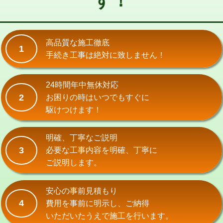
す！
式）)
交換・取付(混合水栓（壁付・デッキ
16,500円+材料費
式・ワンホール）)
高品質な施工徹底
1
手続き工事は絶対に致しません！
交換・取付(排水栓・排水トラップ
22,000円+材料費
（P/S/ポップアップ））
24時間年中無休対応
交換・取付（その他部品）
11,000円+材料費
2
お困りの時はいつでもすぐに
持込商品取付（単水栓）
13,200円
駆けつけます！
持込商品取付（混合水栓）
16,500円
明確、丁寧なご説明
持込商品取付（浄水器・分岐水栓）
16,500円
3
必要な工事内容を明確、丁寧に
ご説明します。
給水管工事※（ホール加工)
16,500円
給水管工事※（バンド止め)
3,300円
安心の事前見積もり
4
費用を事前に明示し、ご納得
給水管工事※（支持金具設置)
5,500円
いただいたうえで施工を行います。