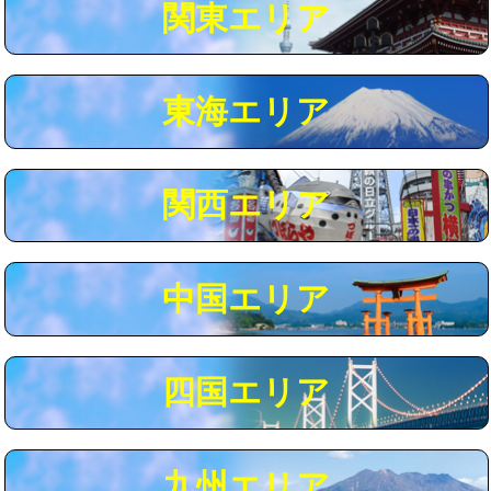
関東エリア
マス交換（深さ50㎝以上）
66,000円
コンクリート斫り（厚さ10㎝まで）
27,500円
東海エリア
コンクリート斫り（厚さ10㎝超え）
38,500円
モルタル補修（厚さ10㎝まで）
27,500円
モルタル補修（厚さ10㎝超え）
38,500円
関西エリア
追加人工
16,500円
廃棄・処分
現場見積
中国エリア
※給水管工事は20mmまでの価格です。
四国エリア
九州エリア