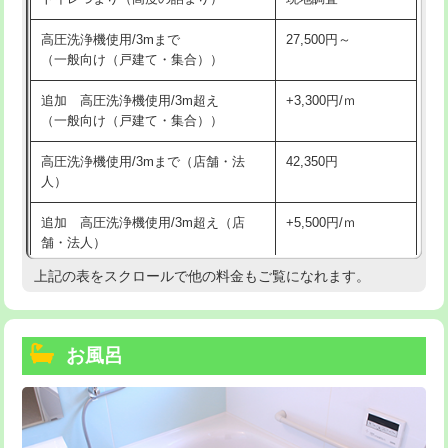
高圧洗浄機使用/3mまで
27,500円～
（一般向け（戸建て・集合））
追加 高圧洗浄機使用/3m超え
+3,300円/ｍ
（一般向け（戸建て・集合））
高圧洗浄機使用/3mまで（店舗・法
42,350円
人）
追加 高圧洗浄機使用/3m超え（店
+5,500円/ｍ
舗・法人）
上記の表をスクロールで他の料金もご覧になれます。
高度高圧洗浄換
現地調査
トーラー作業
16,500円
お風呂
トーラー機使用/3mまで
33,000円
追加トーラー機使用/3m超え
+3,300円
カメラ調査
33,000円