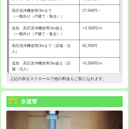
給水管工事※（バンド止め)
3,300円
高圧洗浄機使用/3mまで
27,500円～
（一般向け（戸建て・集合））
給水管工事※（支持金具設置)
5,500円
追加 高圧洗浄機使用/3m超え
+3,300円/ｍ
給水管工事※（保温材使用（バンド止
5,500円
（一般向け（戸建て・集合））
め込み）)
高圧洗浄機使用/3mまで（店舗・法
42,350円
給水管工事※（土の掘削・埋め戻し作
11,000円
人）
業)
追加 高圧洗浄機使用/3m超え（店
+5,500円/ｍ
給水管工事※（塩ビ管（VP・HI）使
33,000円
舗・法人）
用/3ｍまで)
上記の表をスクロールで他の料金もご覧になれます。
高度高圧洗浄換
現地調査
給水管工事※（塩ビ管（VP・HI）使
+8,800円
用（追加）/3ｍ超え)
トーラー作業
16,500円
給水管工事※（ライニング鋼管・銅
44,000円
水道管
トーラー機使用/3mまで
33,000円
管・ポリ管・HT管使用/3ｍまで)
追加トーラー機使用/3m超え
+3,300円
給水管工事※（ライニング鋼管・銅
+8,800円
管・ポリ管・HT管使用/3ｍ超え)
カメラ調査
33,000円