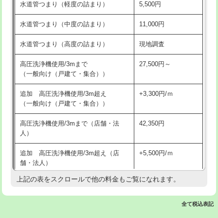
水道管つまり（軽度の詰まり）
5,500円
交換・取付(排水栓・排水トラップ
22,000円+材料費
洗面台設置
38,500円
（P/S/ポップアップ））
水道管つまり（中度の詰まり）
11,000円
化粧台設置
22,000円
交換・取付（その他部品）
11,000円+材料費
水道管つまり（高度の詰まり）
現地調査
追加人工
16,500円
持込商品取付（単水栓）
13,200円
高圧洗浄機使用/3mまで
27,500円～
廃棄・処分
現場見積
（一般向け（戸建て・集合））
持込商品取付（混合水栓）
16,500円
※給水管工事は20mmまでの価格です。
追加 高圧洗浄機使用/3m超え
+3,300円/ｍ
持込商品取付（浄水器・分岐水栓）
16,500円
（一般向け（戸建て・集合））
排水管工事（土の掘削・埋め戻し作
11,000円~
高圧洗浄機使用/3mまで（店舗・法
42,350円
業）
人）
排水管工事（排水管工事/3ｍまで）
55,000円
追加 高圧洗浄機使用/3m超え（店
+5,500円/ｍ
舗・法人）
排水管工事（追加 排水管工事/3ｍ超
+11,000円
え）
上記の表をスクロールで他の料金もご覧になれます。
高度高圧洗浄換
現地調査
マス交換（土の掘削・埋め戻し作業）
11,000円~
トーラー作業
16,500円
全て税込表記
マス交換（深さ50㎝未満）
55,000円