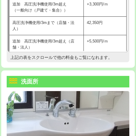
追加 高圧洗浄機使用/3m超え
+3,300円/ｍ
持込商品取付（混合水栓）
16,500円
マス交換（深さ50㎝以上）
66,000円
（一般向け（戸建て・集合））
持込商品取付（浄水器・分岐水栓）
16,500円
コンクリート斫り（厚さ10㎝まで）
27,500円
高圧洗浄機使用/3mまで（店舗・法
42,350円
人）
給水管工事※（ホール加工)
16,500円
コンクリート斫り（厚さ10㎝超え）
38,500円
追加 高圧洗浄機使用/3m超え（店
+5,500円/ｍ
給水管工事※（バンド止め)
3,300円
モルタル補修（厚さ10㎝まで）
27,500円
舗・法人）
給水管工事※（支持金具設置)
5,500円
モルタル補修（厚さ10㎝超え）
38,500円
上記の表をスクロールで他の料金もご覧になれます。
高度高圧洗浄換
現地調査
給水管工事※（保温材使用（バンド止
5,500円
洗面台設置
38,500円
トーラー作業
16,500円
め込み）)
洗面所
追加人工
16,500円
トーラー機使用/3mまで
33,000円
給水管工事※（土の掘削・埋め戻し作
11,000円
業)
廃棄・処分
現場見積
追加トーラー機使用/3m超え
+3,300円
給水管工事※（塩ビ管（VP・HI）使
33,000円
※給水管工事は20mmまでの価格です。
カメラ調査
33,000円
用/3ｍまで)
桝清掃
8,800円
給水管工事※（塩ビ管（VP・HI）使
+8,800円
用（追加）/3ｍ超え)
止水・漏水調査・防水処理・清掃・修
11,000円