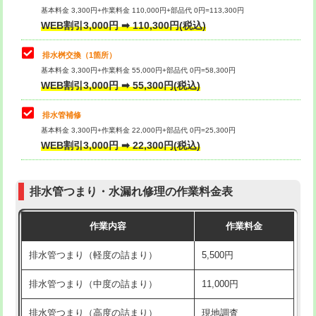
基本料金 3,300円+作業料金 110,000円+部品代 0円=113,300円
WEB割引3,000円 ➡ 110,300円(税込)
交換・取付（タンク）
22,000円+材料費
マス交換（深さ50㎝以上）
66,000円
交換・取付(単水栓（壁付・デッキ
13,200円+材料費
コンクリート斫り（厚さ10㎝まで）
27,500円
排水桝交換（1箇所）
式）)
基本料金 3,300円+作業料金 55,000円+部品代 0円=58,300円
コンクリート斫り（厚さ10㎝超え）
38,500円
WEB割引3,000円 ➡ 55,300円(税込)
交換・取付(混合水栓（壁付・デッキ
16,500円+材料費
式・ワンホール）)
モルタル補修（厚さ10㎝まで）
27,500円
排水管補修
基本料金 3,300円+作業料金 22,000円+部品代 0円=25,300円
交換・取付(排水栓・排水トラップ
22,000円+材料費
モルタル補修（厚さ10㎝超え）
38,500円
WEB割引3,000円 ➡ 22,300円(税込)
（P/S/ポップアップ））
台所シンク・作業台設置
現場見積
交換・取付（その他部品）
11,000円+材料費
排水管つまり・水漏れ修理の作業料金表
追加人工
16,500円
持込商品取付（単水栓）
13,200円
作業内容
作業料金
廃棄・処分
現場見積
持込商品取付（混合水栓）
16,500円
排水管つまり（軽度の詰まり）
5,500円
※給水管工事は20mmまでの価格です。
持込商品取付（浄水器・分岐水栓）
16,500円
排水管つまり（中度の詰まり）
11,000円
給水管工事※（ホール加工)
16,500円
排水管つまり（高度の詰まり）
現地調査