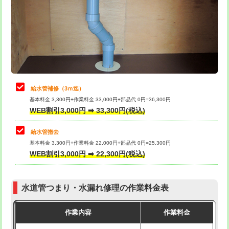
排水管工事（土の掘削・埋め戻し作
11,000円~
桝清掃
8,800円
業）
止水・漏水調査・防水処理・清掃・修
11,000円
排水管工事（排水管工事/3ｍまで）
55,000円
理・調整・分解・加工など（軽作業）
排水管工事（追加 排水管工事/3ｍ超
+11,000円
止水・漏水調査・防水処理・清掃・修
22,000円
え）
理・調整・分解・加工など（中作業）
給水管補修（3ｍ迄）
マス交換（土の掘削・埋め戻し作業）
11,000円~
基本料金 3,300円+作業料金 33,000円+部品代 0円=36,300円
止水・漏水調査・防水処理・清掃・修
33,000円
WEB割引3,000円 ➡ 33,300円(税込)
理・調整・分解・加工など（重作業）
マス交換（深さ50㎝未満）
55,000円
給水管撤去
その他部品の脱着
8,800円～
マス交換（深さ50㎝以上）
66,000円
基本料金 3,300円+作業料金 22,000円+部品代 0円=25,300円
WEB割引3,000円 ➡ 22,300円(税込)
交換・取付（タンク）
22,000円+材料費
コンクリート斫り（厚さ10㎝まで）
27,500円
交換・取付(単水栓（壁付・デッキ
13,200円+材料費
コンクリート斫り（厚さ10㎝超え）
38,500円
式）)
水道管つまり・水漏れ修理の作業料金表
モルタル補修（厚さ10㎝まで）
27,500円
交換・取付(混合水栓（壁付・デッキ
16,500円+材料費
作業内容
作業料金
式・ワンホール）)
モルタル補修（厚さ10㎝超え）
38,500円