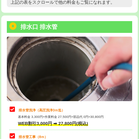
上記の表をスクロールで他の料金もご覧になれます。
高度高圧洗浄換
現地調査
用/3ｍまで)
トーラー作業
16,500円
給水管工事※（塩ビ管（VP・HI）使
+8,800円
用（追加）/3ｍ超え)
排水口 排水管
トーラー機使用/3mまで
33,000円
給水管工事※（ライニング鋼管・銅
44,000円
追加トーラー機使用/3m超え
+3,300円
管・ポリ管・HT管使用/3ｍまで)
カメラ調査
33,000円
給水管工事※（ライニング鋼管・銅
+8,800円
管・ポリ管・HT管使用/3ｍ超え)
桝清掃
8,800円
排水管工事（土の掘削・埋め戻し作
11,000円~
止水・漏水調査・防水処理・清掃・修
11,000円
業）
理・調整・分解・加工など（軽作業）
排水管工事（排水管工事/3ｍまで）
55,000円
止水・漏水調査・防水処理・清掃・修
22,000円
理・調整・分解・加工など（中作業）
排水管工事（追加 排水管工事/3ｍ超
+11,000円
排水管洗浄（高圧洗浄3ｍ迄）
え）
基本料金 3,300円+作業料金 27,500円+部品代 0円=30,800円
止水・漏水調査・防水処理・清掃・修
33,000円
WEB割引3,000円 ➡ 27,800円(税込)
理・調整・分解・加工など（重作業）
マス交換（土の掘削・埋め戻し作業）
11,000円~
排水管工事（8ｍ）
その他部品の脱着
8,800円～
マス交換（深さ50㎝未満）
55,000円