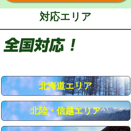
給水管工事※（保温材使用（バンド止
5,500円
め込み）)
対応エリア
給水管工事※（土の掘削・埋め戻し作
11,000円
業)
給水管工事※（塩ビ管（VP・HI）使
33,000円
用/3ｍまで)
給水管工事※（塩ビ管（VP・HI）使
+8,800円
用（追加）/3ｍ超え)
給水管工事※（ライニング鋼管・銅
44,000円
管・ポリ管・HT管使用/3ｍまで)
北海道エリア
給水管工事※（ライニング鋼管・銅
+8,800円
管・ポリ管・HT管使用/3ｍ超え)
北陸・信越エリア
マス交換（土の掘削・埋め戻し作業）
11,000円~
マス交換（深さ50㎝未満）
55,000円