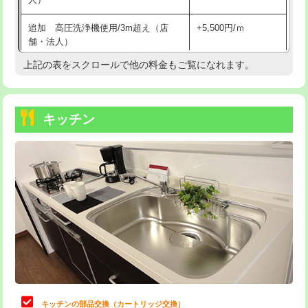
持込商品取付（混合水栓）
16,500円
追加 高圧洗浄機使用/3m超え（店
+5,500円/ｍ
持込商品取付（浄水器・分岐水栓）
16,500円
舗・法人）
持込商品取付（温水洗浄便座）
22,000円
上記の表をスクロールで他の料金もご覧になれます。
高度高圧洗浄換
現地調査
持込商品取付（普通便座⇔温水洗浄便
22,000円
トーラー作業
16,500円
座）
キッチン
トーラー機使用/3mまで
33,000円
給水管工事※（ホール加工)
16,500円
追加トーラー機使用/3m超え
+3,300円
給水管工事※（バンド止め)
3,300円
カメラ調査
33,000円
給水管工事※（支持金具設置)
5,500円
桝清掃
8,800円
給水管工事※（保温材使用（バンド止
5,500円
め込み）)
止水・漏水調査・防水処理・清掃・修
11,000円
理・調整・分解・加工など（軽作業）
給水管工事※（土の掘削・埋め戻し作
11,000円
業)
止水・漏水調査・防水処理・清掃・修
22,000円
理・調整・分解・加工など（中作業）
給水管工事※（塩ビ管（VP・HI）使
33,000円
キッチンの部品交換（カートリッジ交換）