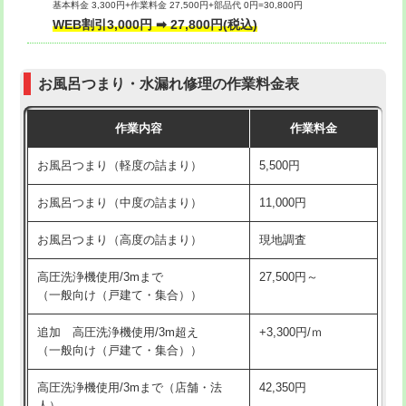
基本料金 3,300円+作業料金 27,500円+部品代 0円=30,800円
交換・取付（タンク）
22,000円+材料費
WEB割引3,000円 ➡ 27,800円(税込)
交換・取付（便器）
22,000円+材料費
お風呂つまり・水漏れ修理の作業料金表
交換・取付（普通便座）
11,000円+材料費
作業内容
作業料金
交換・取付（温水洗浄便座）
16,500円+材料費
お風呂つまり（軽度の詰まり）
5,500円
交換・取付(単水栓（壁付・デッキ
13,200円+材料費
式）)
お風呂つまり（中度の詰まり）
11,000円
交換・取付(混合水栓（壁付・デッキ
16,500円+材料費
お風呂つまり（高度の詰まり）
現地調査
式・ワンホール）)
高圧洗浄機使用/3mまで
27,500円～
交換・取付(排水栓・排水トラップ
22,000円+材料費
（一般向け（戸建て・集合））
（P/S/ポップアップ））
追加 高圧洗浄機使用/3m超え
+3,300円/ｍ
交換・取付（その他部品）
11,000円+材料費
（一般向け（戸建て・集合））
持込商品取付（単水栓）
13,200円
高圧洗浄機使用/3mまで（店舗・法
42,350円
人）