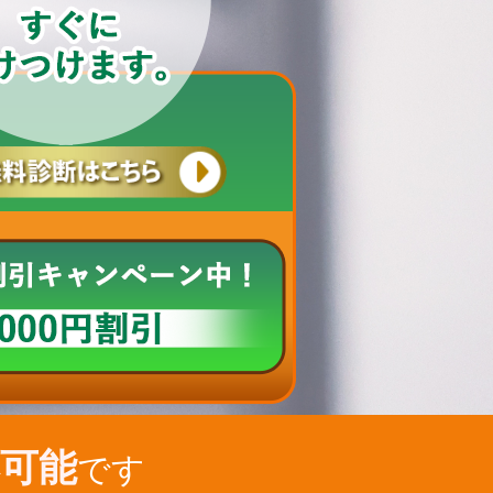
可能
です