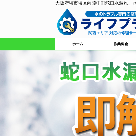
大阪府堺市堺区向陵中町蛇口水漏れ、
関西エリア 対応の修理サ
ホーム
作業料金