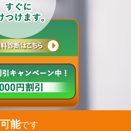
可能
です