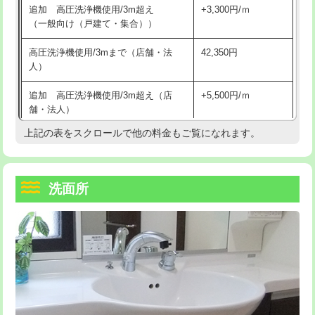
追加 高圧洗浄機使用/3m超え
+3,300円/ｍ
持込商品取付（混合水栓）
16,500円
マス交換（深さ50㎝以上）
66,000円
（一般向け（戸建て・集合））
持込商品取付（浄水器・分岐水栓）
16,500円
コンクリート斫り（厚さ10㎝まで）
27,500円
高圧洗浄機使用/3mまで（店舗・法
42,350円
人）
給水管工事※（ホール加工)
16,500円
コンクリート斫り（厚さ10㎝超え）
38,500円
追加 高圧洗浄機使用/3m超え（店
+5,500円/ｍ
給水管工事※（バンド止め)
3,300円
モルタル補修（厚さ10㎝まで）
27,500円
舗・法人）
給水管工事※（支持金具設置)
5,500円
モルタル補修（厚さ10㎝超え）
38,500円
上記の表をスクロールで他の料金もご覧になれます。
高度高圧洗浄換
現地調査
給水管工事※（保温材使用（バンド止
5,500円
洗面台設置
38,500円
トーラー作業
16,500円
め込み）)
洗面所
追加人工
16,500円
トーラー機使用/3mまで
33,000円
給水管工事※（土の掘削・埋め戻し作
11,000円
業)
廃棄・処分
現場見積
追加トーラー機使用/3m超え
+3,300円
給水管工事※（塩ビ管（VP・HI）使
33,000円
※給水管工事は20mmまでの価格です。
カメラ調査
33,000円
用/3ｍまで)
桝清掃
8,800円
給水管工事※（塩ビ管（VP・HI）使
+8,800円
用（追加）/3ｍ超え)
止水・漏水調査・防水処理・清掃・修
11,000円