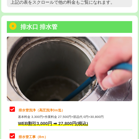
上記の表をスクロールで他の料金もご覧になれます。
高度高圧洗浄換
現地調査
用/3ｍまで)
トーラー作業
16,500円
給水管工事※（塩ビ管（VP・HI）使
+8,800円
用（追加）/3ｍ超え)
排水口 排水管
トーラー機使用/3mまで
33,000円
給水管工事※（ライニング鋼管・銅
44,000円
追加トーラー機使用/3m超え
+3,300円
管・ポリ管・HT管使用/3ｍまで)
カメラ調査
33,000円
給水管工事※（ライニング鋼管・銅
+8,800円
管・ポリ管・HT管使用/3ｍ超え)
桝清掃
8,800円
排水管工事（土の掘削・埋め戻し作
11,000円~
止水・漏水調査・防水処理・清掃・修
11,000円
業）
理・調整・分解・加工など（軽作業）
排水管工事（排水管工事/3ｍまで）
55,000円
止水・漏水調査・防水処理・清掃・修
22,000円
理・調整・分解・加工など（中作業）
排水管工事（追加 排水管工事/3ｍ超
+11,000円
排水管洗浄（高圧洗浄3ｍ迄）
え）
基本料金 3,300円+作業料金 27,500円+部品代 0円=30,800円
止水・漏水調査・防水処理・清掃・修
33,000円
WEB割引3,000円 ➡ 27,800円(税込)
理・調整・分解・加工など（重作業）
マス交換（土の掘削・埋め戻し作業）
11,000円~
排水管工事（8ｍ）
その他部品の脱着
8,800円～
マス交換（深さ50㎝未満）
55,000円