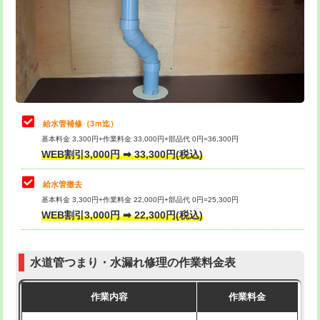
排水管工事（土の掘削・埋め戻し作
11,000円~
桝清掃
8,800円
業）
止水・漏水調査・防水処理・清掃・修
11,000円
排水管工事（排水管工事/3ｍまで）
55,000円
理・調整・分解・加工など（軽作業）
排水管工事（追加 排水管工事/3ｍ超
+11,000円
止水・漏水調査・防水処理・清掃・修
22,000円
え）
理・調整・分解・加工など（中作業）
給水管補修（3ｍ迄）
マス交換（土の掘削・埋め戻し作業）
11,000円~
基本料金 3,300円+作業料金 33,000円+部品代 0円=36,300円
止水・漏水調査・防水処理・清掃・修
33,000円
WEB割引3,000円 ➡ 33,300円(税込)
理・調整・分解・加工など（重作業）
マス交換（深さ50㎝未満）
55,000円
給水管撤去
その他部品の脱着
8,800円～
マス交換（深さ50㎝以上）
66,000円
基本料金 3,300円+作業料金 22,000円+部品代 0円=25,300円
WEB割引3,000円 ➡ 22,300円(税込)
交換・取付（タンク）
22,000円+材料費
コンクリート斫り（厚さ10㎝まで）
27,500円
交換・取付(単水栓（壁付・デッキ
13,200円+材料費
コンクリート斫り（厚さ10㎝超え）
38,500円
式）)
水道管つまり・水漏れ修理の作業料金表
モルタル補修（厚さ10㎝まで）
27,500円
交換・取付(混合水栓（壁付・デッキ
16,500円+材料費
作業内容
作業料金
式・ワンホール）)
モルタル補修（厚さ10㎝超え）
38,500円