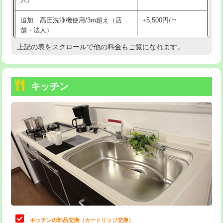
持込商品取付（混合水栓）
16,500円
追加 高圧洗浄機使用/3m超え（店
+5,500円/ｍ
持込商品取付（浄水器・分岐水栓）
16,500円
舗・法人）
持込商品取付（温水洗浄便座）
22,000円
上記の表をスクロールで他の料金もご覧になれます。
高度高圧洗浄換
現地調査
持込商品取付（普通便座⇔温水洗浄便
22,000円
トーラー作業
16,500円
座）
キッチン
トーラー機使用/3mまで
33,000円
給水管工事※（ホール加工)
16,500円
追加トーラー機使用/3m超え
+3,300円
給水管工事※（バンド止め)
3,300円
カメラ調査
33,000円
給水管工事※（支持金具設置)
5,500円
桝清掃
8,800円
給水管工事※（保温材使用（バンド止
5,500円
め込み）)
止水・漏水調査・防水処理・清掃・修
11,000円
理・調整・分解・加工など（軽作業）
給水管工事※（土の掘削・埋め戻し作
11,000円
業)
止水・漏水調査・防水処理・清掃・修
22,000円
理・調整・分解・加工など（中作業）
給水管工事※（塩ビ管（VP・HI）使
33,000円
キッチンの部品交換（カートリッジ交換）