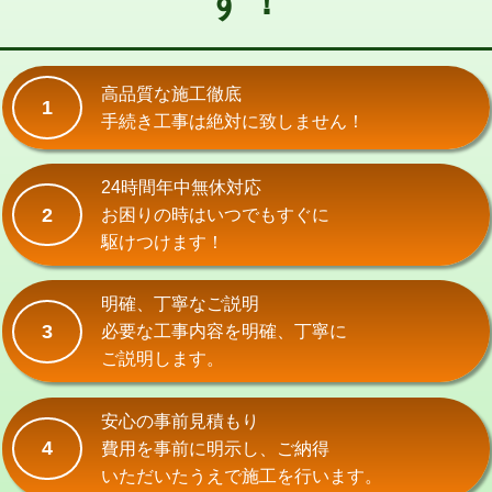
す！
式）)
交換・取付(混合水栓（壁付・デッキ
16,500円+材料費
式・ワンホール）)
高品質な施工徹底
1
手続き工事は絶対に致しません！
交換・取付(排水栓・排水トラップ
22,000円+材料費
（P/S/ポップアップ））
24時間年中無休対応
交換・取付（その他部品）
11,000円+材料費
2
お困りの時はいつでもすぐに
持込商品取付（単水栓）
13,200円
駆けつけます！
持込商品取付（混合水栓）
16,500円
明確、丁寧なご説明
持込商品取付（浄水器・分岐水栓）
16,500円
3
必要な工事内容を明確、丁寧に
ご説明します。
給水管工事※（ホール加工)
16,500円
給水管工事※（バンド止め)
3,300円
安心の事前見積もり
4
費用を事前に明示し、ご納得
給水管工事※（支持金具設置)
5,500円
いただいたうえで施工を行います。