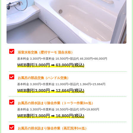
桝清掃
8,800円
止水・漏水調査・防水処理・清掃・修
11,000円
理・調整・分解・加工など（軽作業）
止水・漏水調査・防水処理・清掃・修
22,000円
理・調整・分解・加工など（中作業）
浴室水栓交換（壁付サーモ 混合水栓）
基本料金 3,300円+作業料金 16,500円+部品代 46,200円=66,000円
止水・漏水調査・防水処理・清掃・修
33,000円
WEB割引3,000円 ➡ 63,000円(税込)
理・調整・分解・加工など（重作業）
お風呂の部品交換（ハンドル交換）
トイレタンク脱着
16,500円
基本料金 3,300円+作業料金 11,000円+部品代 1,364円=15,664円
WEB割引3,000円 ➡ 12,664円(税込)
トイレ便器脱着
16,500円
タンクレストイレ脱着
33,000円
お風呂の排水詰まり除去作業（トーラー作業3ｍ迄）
基本料金 3,300円+作業料金 16,500円+部品代 0円=19,800円
小便器トイレ脱着
現地見積
WEB割引3,000円 ➡ 16,800円(税込)
その他部品の脱着
8,800円～
お風呂の排水詰まり除去作業（高圧洗浄3ｍ迄）