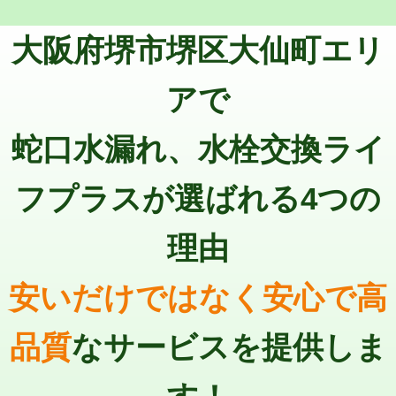
トーラー機使用/3mまで
33,000円
マス交換（深さ50㎝以上）
66,000円
大阪府堺市堺区大仙町エリ
追加トーラー機使用/3m超え
+3,300円
コンクリート斫り（厚さ10㎝まで）
27,500円
カメラ調査
33,000円
アで
コンクリート斫り（厚さ10㎝超え）
38,500円
桝清掃
8,800円
蛇口水漏れ、水栓交換ライ
モルタル補修（厚さ10㎝まで）
27,500円
止水・漏水調査・防水処理・清掃・修
11,000円
理・調整・分解・加工など（軽作業）
モルタル補修（厚さ10㎝超え）
38,500円
フプラスが選ばれる4つの
止水・漏水調査・防水処理・清掃・修
22,000円
追加人工
16,500円
理・調整・分解・加工など（中作業）
理由
廃棄・処分
現場見積
止水・漏水調査・防水処理・清掃・修
33,000円
理・調整・分解・加工など（重作業）
安いだけではなく安心で高
その他部品の脱着
8,800円～
品質
なサービスを提供しま
交換・取付（タンク）
22,000円+材料費
交換・取付(単水栓（壁付・デッキ
13,200円+材料費