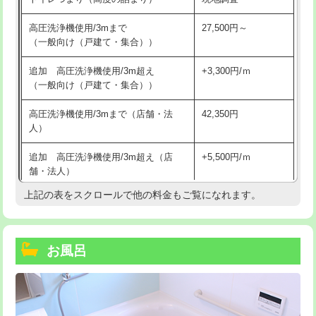
高圧洗浄機使用/3mまで
27,500円～
（一般向け（戸建て・集合））
追加 高圧洗浄機使用/3m超え
+3,300円/ｍ
（一般向け（戸建て・集合））
高圧洗浄機使用/3mまで（店舗・法
42,350円
人）
追加 高圧洗浄機使用/3m超え（店
+5,500円/ｍ
舗・法人）
上記の表をスクロールで他の料金もご覧になれます。
高度高圧洗浄換
現地調査
トーラー作業
16,500円
お風呂
トーラー機使用/3mまで
33,000円
追加トーラー機使用/3m超え
+3,300円
カメラ調査
33,000円