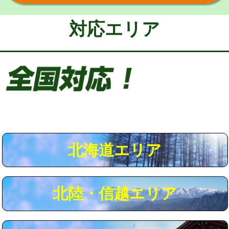
給水管工事※（保温材使用（バンド止
5,500円
め込み）)
対応エリア
給水管工事※（土の掘削・埋め戻し作
11,000円
業)
給水管工事※（塩ビ管（VP・HI）使
33,000円
用/3ｍまで)
給水管工事※（塩ビ管（VP・HI）使
+8,800円
用（追加）/3ｍ超え)
給水管工事※（ライニング鋼管・銅
44,000円
管・ポリ管・HT管使用/3ｍまで)
北海道エリア
給水管工事※（ライニング鋼管・銅
+8,800円
管・ポリ管・HT管使用/3ｍ超え)
北陸・信越エリア
マス交換（土の掘削・埋め戻し作業）
11,000円~
マス交換（深さ50㎝未満）
55,000円