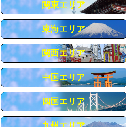
関東エリア
マス交換（深さ50㎝以上）
66,000円
コンクリート斫り（厚さ10㎝まで）
27,500円
東海エリア
コンクリート斫り（厚さ10㎝超え）
38,500円
モルタル補修（厚さ10㎝まで）
27,500円
モルタル補修（厚さ10㎝超え）
38,500円
関西エリア
追加人工
16,500円
廃棄・処分
現場見積
中国エリア
※給水管工事は20mmまでの価格です。
四国エリア
九州エリア