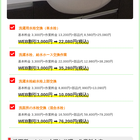
理・調整・分解・加工など（軽作業）
給水管工事※（ライニング鋼管・銅
44,000円
管・ポリ管・HT管使用/3ｍまで)
止水・漏水調査・防水処理・清掃・修
22,000円
理・調整・分解・加工など（中作業）
給水管工事※（ライニング鋼管・銅
+8,800円
洗濯用水栓交換（単水栓）
管・ポリ管・HT管使用/3ｍ超え)
基本料金 3,300円+作業料金 13,200円+部品代 8,580円=25,080円
止水・漏水調査・防水処理・清掃・修
33,000円
WEB割引3,000円 ➡ 22,080円(税込)
理・調整・分解・加工など（重作業）
排水管工事（土の掘削・埋め戻し作
11,000円~
業）
洗濯水栓、給水ホース交換作業
キッチンタンク脱着
16,500円
基本料金 3,300円+作業料金 22,000円+部品代 12,980円=38,280円
排水管工事（排水管工事/3ｍまで）
55,000円
WEB割引3,000円 ➡ 35,280円(税込)
その他部品の脱着
8,800円～
排水管工事（追加 排水管工事/3ｍ超
+11,000円
交換・取付（タンク）
22,000円+材料費
洗濯水栓給水栓上部交換
え）
基本料金 3,300円+作業料金 8,800円+部品代 990円=13,090円
交換・取付(単水栓（壁付・デッキ
13,200円+材料費
WEB割引3,000円 ➡ 10,090円(税込)
マス交換（土の掘削・埋め戻し作業）
11,000円~
式）)
洗面所の水栓交換（混合水栓）
マス交換（深さ50㎝未満）
55,000円
交換・取付(混合水栓（壁付・デッキ
16,500円+材料費
基本料金 3,300円+作業料金 16,500円+部品代 59,400円=79,200円
式・ワンホール）)
WEB割引3,000円 ➡ 76,200円(税込)
マス交換（深さ50㎝以上）
66,000円
交換・取付(排水栓・排水トラップ
22,000円+材料費
コンクリート斫り（厚さ10㎝まで）
27,500円
（P/S/ポップアップ））