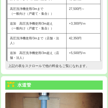
給水管工事※（バンド止め)
3,300円
高圧洗浄機使用/3mまで
27,500円～
（一般向け（戸建て・集合））
給水管工事※（支持金具設置)
5,500円
追加 高圧洗浄機使用/3m超え
+3,300円/ｍ
給水管工事※（保温材使用（バンド止
5,500円
（一般向け（戸建て・集合））
め込み）)
高圧洗浄機使用/3mまで（店舗・法
42,350円
給水管工事※（土の掘削・埋め戻し作
11,000円
人）
業)
追加 高圧洗浄機使用/3m超え（店
+5,500円/ｍ
給水管工事※（塩ビ管（VP・HI）使
33,000円
舗・法人）
用/3ｍまで)
上記の表をスクロールで他の料金もご覧になれます。
高度高圧洗浄換
現地調査
給水管工事※（塩ビ管（VP・HI）使
+8,800円
用（追加）/3ｍ超え)
トーラー作業
16,500円
給水管工事※（ライニング鋼管・銅
44,000円
水道管
トーラー機使用/3mまで
33,000円
管・ポリ管・HT管使用/3ｍまで)
追加トーラー機使用/3m超え
+3,300円
給水管工事※（ライニング鋼管・銅
+8,800円
管・ポリ管・HT管使用/3ｍ超え)
カメラ調査
33,000円