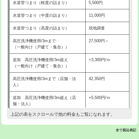
水道管つまり（軽度の詰まり）
5,500円
交換・取付(排水栓・排水トラップ
22,000円+材料費
洗面台設置
38,500円
（P/S/ポップアップ））
水道管つまり（中度の詰まり）
11,000円
化粧台設置
22,000円
交換・取付（その他部品）
11,000円+材料費
水道管つまり（高度の詰まり）
現地調査
追加人工
16,500円
持込商品取付（単水栓）
13,200円
高圧洗浄機使用/3mまで
27,500円～
廃棄・処分
現場見積
（一般向け（戸建て・集合））
持込商品取付（混合水栓）
16,500円
※給水管工事は20mmまでの価格です。
追加 高圧洗浄機使用/3m超え
+3,300円/ｍ
持込商品取付（浄水器・分岐水栓）
16,500円
（一般向け（戸建て・集合））
排水管工事（土の掘削・埋め戻し作
11,000円~
高圧洗浄機使用/3mまで（店舗・法
42,350円
業）
人）
排水管工事（排水管工事/3ｍまで）
55,000円
追加 高圧洗浄機使用/3m超え（店
+5,500円/ｍ
舗・法人）
排水管工事（追加 排水管工事/3ｍ超
+11,000円
え）
上記の表をスクロールで他の料金もご覧になれます。
高度高圧洗浄換
現地調査
マス交換（土の掘削・埋め戻し作業）
11,000円~
トーラー作業
16,500円
全て税込表記
マス交換（深さ50㎝未満）
55,000円