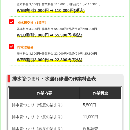
基本料金 3,300円+作業料金 110,000円+部品代 0円=113,300円
WEB割引3,000円 ➡ 110,300円(税込)
交換・取付（タンク）
22,000円+材料費
マス交換（深さ50㎝以上）
66,000円
交換・取付(単水栓（壁付・デッキ
13,200円+材料費
コンクリート斫り（厚さ10㎝まで）
27,500円
排水桝交換（1箇所）
式）)
基本料金 3,300円+作業料金 55,000円+部品代 0円=58,300円
コンクリート斫り（厚さ10㎝超え）
38,500円
WEB割引3,000円 ➡ 55,300円(税込)
交換・取付(混合水栓（壁付・デッキ
16,500円+材料費
式・ワンホール）)
モルタル補修（厚さ10㎝まで）
27,500円
排水管補修
基本料金 3,300円+作業料金 22,000円+部品代 0円=25,300円
交換・取付(排水栓・排水トラップ
22,000円+材料費
モルタル補修（厚さ10㎝超え）
38,500円
WEB割引3,000円 ➡ 22,300円(税込)
（P/S/ポップアップ））
台所シンク・作業台設置
現場見積
交換・取付（その他部品）
11,000円+材料費
排水管つまり・水漏れ修理の作業料金表
追加人工
16,500円
持込商品取付（単水栓）
13,200円
作業内容
作業料金
廃棄・処分
現場見積
持込商品取付（混合水栓）
16,500円
排水管つまり（軽度の詰まり）
5,500円
※給水管工事は20mmまでの価格です。
持込商品取付（浄水器・分岐水栓）
16,500円
排水管つまり（中度の詰まり）
11,000円
給水管工事※（ホール加工)
16,500円
排水管つまり（高度の詰まり）
現地調査