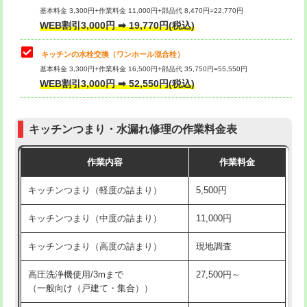
用/3ｍまで)
基本料金 3,300円+作業料金 11,000円+部品代 8,470円=22,770円
止水・漏水調査・防水処理・清掃・修
33,000円
WEB割引3,000円 ➡ 19,770円(税込)
理・調整・分解・加工など（重作業）
給水管工事※（塩ビ管（VP・HI）使
+8,800円
用（追加）/3ｍ超え)
キッチンの水栓交換（ワンホール混合栓）
お風呂タンク脱着
16,500円
基本料金 3,300円+作業料金 16,500円+部品代 35,750円=55,550円
給水管工事※（ライニング鋼管・銅
44,000円
WEB割引3,000円 ➡ 52,550円(税込)
その他部品の脱着
8,800円～
管・ポリ管・HT管使用/3ｍまで)
交換・取付（タンク）
22,000円+材料費
給水管工事※（ライニング鋼管・銅
+8,800円
管・ポリ管・HT管使用/3ｍ超え)
キッチンつまり・水漏れ修理の作業料金表
交換・取付(単水栓（壁付・デッキ
13,200円+材料費
式）)
排水管工事（土の掘削・埋め戻し作
11,000円~
作業内容
作業料金
業）
交換・取付(混合水栓（壁付・デッキ
16,500円+材料費
キッチンつまり（軽度の詰まり）
5,500円
式・ワンホール）)
排水管工事（排水管工事/3ｍまで）
55,000円
キッチンつまり（中度の詰まり）
11,000円
交換・取付(排水栓・排水トラップ
22,000円+材料費
排水管工事（追加 排水管工事/3ｍ超
+11,000円
（P/S/ポップアップ））
え）
キッチンつまり（高度の詰まり）
現地調査
交換・取付（その他部品）
11,000円+材料費
マス交換（土の掘削・埋め戻し作業）
11,000円~
高圧洗浄機使用/3mまで
27,500円～
（一般向け（戸建て・集合））
持込商品取付（単水栓）
13,200円
マス交換（深さ50㎝未満）
55,000円