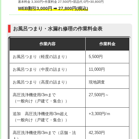
基本料金 3,300円+作業料金 27,500円+部品代 0円=30,800円
交換・取付（タンク）
22,000円+材料費
WEB割引3,000円 ➡ 27,800円(税込)
交換・取付（便器）
22,000円+材料費
お風呂つまり・水漏れ修理の作業料金表
交換・取付（普通便座）
11,000円+材料費
作業内容
作業料金
交換・取付（温水洗浄便座）
16,500円+材料費
お風呂つまり（軽度の詰まり）
5,500円
交換・取付(単水栓（壁付・デッキ
13,200円+材料費
式）)
お風呂つまり（中度の詰まり）
11,000円
交換・取付(混合水栓（壁付・デッキ
16,500円+材料費
お風呂つまり（高度の詰まり）
現地調査
式・ワンホール）)
高圧洗浄機使用/3mまで
27,500円～
交換・取付(排水栓・排水トラップ
22,000円+材料費
（一般向け（戸建て・集合））
（P/S/ポップアップ））
追加 高圧洗浄機使用/3m超え
+3,300円/ｍ
交換・取付（その他部品）
11,000円+材料費
（一般向け（戸建て・集合））
持込商品取付（単水栓）
13,200円
高圧洗浄機使用/3mまで（店舗・法
42,350円
人）