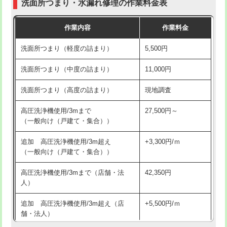
洗面所つまり・水漏れ修理の作業料金表
コンクリート斫り（厚さ10㎝超え）
38,500円
交換・取付（その他部品）
11,000円+材料費
作業内容
作業料金
モルタル補修（厚さ10㎝まで）
27,500円
持込商品取付（単水栓）
13,200円
洗面所つまり（軽度の詰まり）
5,500円
モルタル補修（厚さ10㎝超え）
38,500円
持込商品取付（混合水栓）
16,500円
洗面所つまり（中度の詰まり）
11,000円
洗面台設置
38,500円
持込商品取付（浄水器・分岐水栓）
16,500円
洗面所つまり（高度の詰まり）
現地調査
バスタブ設置
現場見積
給水管工事※（ホール加工)
16,500円
高圧洗浄機使用/3mまで
27,500円～
追加人工
16,500円
（一般向け（戸建て・集合））
給水管工事※（バンド止め)
3,300円
廃棄・処分
現場見積
追加 高圧洗浄機使用/3m超え
+3,300円/ｍ
給水管工事※（支持金具設置)
5,500円
（一般向け（戸建て・集合））
※給水管工事は20mmまでの価格です。
給水管工事※（保温材使用（バンド止
5,500円
高圧洗浄機使用/3mまで（店舗・法
42,350円
め込み）)
人）
給水管工事※（土の掘削・埋め戻し作
11,000円
追加 高圧洗浄機使用/3m超え（店
+5,500円/ｍ
業)
舗・法人）
給水管工事※（塩ビ管（VP・HI）使
33,000円