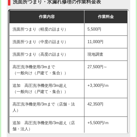
洗面所つまり・水漏れ修理の作業料金表
コンクリート斫り（厚さ10㎝超え）
38,500円
交換・取付（その他部品）
11,000円+材料費
作業内容
作業料金
モルタル補修（厚さ10㎝まで）
27,500円
持込商品取付（単水栓）
13,200円
洗面所つまり（軽度の詰まり）
5,500円
モルタル補修（厚さ10㎝超え）
38,500円
持込商品取付（混合水栓）
16,500円
洗面所つまり（中度の詰まり）
11,000円
洗面台設置
38,500円
持込商品取付（浄水器・分岐水栓）
16,500円
洗面所つまり（高度の詰まり）
現地調査
バスタブ設置
現場見積
給水管工事※（ホール加工)
16,500円
高圧洗浄機使用/3mまで
27,500円～
追加人工
16,500円
（一般向け（戸建て・集合））
給水管工事※（バンド止め)
3,300円
廃棄・処分
現場見積
追加 高圧洗浄機使用/3m超え
+3,300円/ｍ
給水管工事※（支持金具設置)
5,500円
（一般向け（戸建て・集合））
※給水管工事は20mmまでの価格です。
給水管工事※（保温材使用（バンド止
5,500円
高圧洗浄機使用/3mまで（店舗・法
42,350円
め込み）)
人）
給水管工事※（土の掘削・埋め戻し作
11,000円
追加 高圧洗浄機使用/3m超え（店
+5,500円/ｍ
業)
舗・法人）
給水管工事※（塩ビ管（VP・HI）使
33,000円