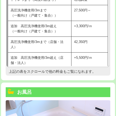
高圧洗浄機使用/3mまで
27,500円～
（一般向け（戸建て・集合））
追加 高圧洗浄機使用/3m超え
+3,300円/ｍ
（一般向け（戸建て・集合））
高圧洗浄機使用/3mまで（店舗・法
42,350円
人）
追加 高圧洗浄機使用/3m超え（店
+5,500円/ｍ
舗・法人）
上記の表をスクロールで他の料金もご覧になれます。
高度高圧洗浄換
現地調査
トーラー作業
16,500円
お風呂
トーラー機使用/3mまで
33,000円
追加トーラー機使用/3m超え
+3,300円
カメラ調査
33,000円