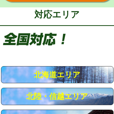
給水管工事※（保温材使用（バンド止
5,500円
め込み）)
対応エリア
給水管工事※（土の掘削・埋め戻し作
11,000円
業)
給水管工事※（塩ビ管（VP・HI）使
33,000円
用/3ｍまで)
給水管工事※（塩ビ管（VP・HI）使
+8,800円
用（追加）/3ｍ超え)
給水管工事※（ライニング鋼管・銅
44,000円
管・ポリ管・HT管使用/3ｍまで)
北海道エリア
給水管工事※（ライニング鋼管・銅
+8,800円
管・ポリ管・HT管使用/3ｍ超え)
北陸・信越エリア
マス交換（土の掘削・埋め戻し作業）
11,000円~
マス交換（深さ50㎝未満）
55,000円