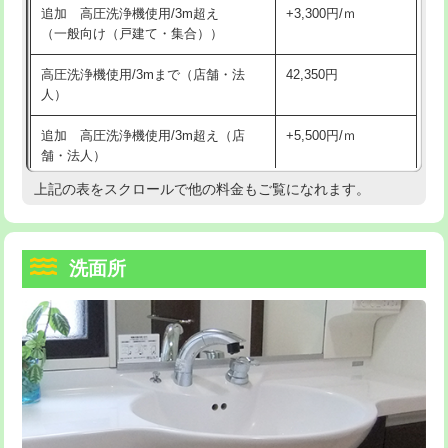
追加 高圧洗浄機使用/3m超え
+3,300円/ｍ
持込商品取付（混合水栓）
16,500円
マス交換（深さ50㎝以上）
66,000円
（一般向け（戸建て・集合））
持込商品取付（浄水器・分岐水栓）
16,500円
コンクリート斫り（厚さ10㎝まで）
27,500円
高圧洗浄機使用/3mまで（店舗・法
42,350円
人）
給水管工事※（ホール加工)
16,500円
コンクリート斫り（厚さ10㎝超え）
38,500円
追加 高圧洗浄機使用/3m超え（店
+5,500円/ｍ
給水管工事※（バンド止め)
3,300円
モルタル補修（厚さ10㎝まで）
27,500円
舗・法人）
給水管工事※（支持金具設置)
5,500円
モルタル補修（厚さ10㎝超え）
38,500円
上記の表をスクロールで他の料金もご覧になれます。
高度高圧洗浄換
現地調査
給水管工事※（保温材使用（バンド止
5,500円
洗面台設置
38,500円
トーラー作業
16,500円
め込み）)
洗面所
追加人工
16,500円
トーラー機使用/3mまで
33,000円
給水管工事※（土の掘削・埋め戻し作
11,000円
業)
廃棄・処分
現場見積
追加トーラー機使用/3m超え
+3,300円
給水管工事※（塩ビ管（VP・HI）使
33,000円
※給水管工事は20mmまでの価格です。
カメラ調査
33,000円
用/3ｍまで)
桝清掃
8,800円
給水管工事※（塩ビ管（VP・HI）使
+8,800円
用（追加）/3ｍ超え)
止水・漏水調査・防水処理・清掃・修
11,000円