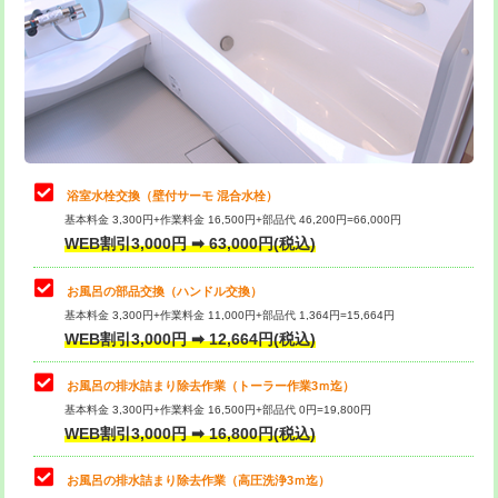
桝清掃
8,800円
止水・漏水調査・防水処理・清掃・修
11,000円
理・調整・分解・加工など（軽作業）
止水・漏水調査・防水処理・清掃・修
22,000円
理・調整・分解・加工など（中作業）
浴室水栓交換（壁付サーモ 混合水栓）
基本料金 3,300円+作業料金 16,500円+部品代 46,200円=66,000円
止水・漏水調査・防水処理・清掃・修
33,000円
WEB割引3,000円 ➡ 63,000円(税込)
理・調整・分解・加工など（重作業）
お風呂の部品交換（ハンドル交換）
トイレタンク脱着
16,500円
基本料金 3,300円+作業料金 11,000円+部品代 1,364円=15,664円
WEB割引3,000円 ➡ 12,664円(税込)
トイレ便器脱着
16,500円
タンクレストイレ脱着
33,000円
お風呂の排水詰まり除去作業（トーラー作業3ｍ迄）
基本料金 3,300円+作業料金 16,500円+部品代 0円=19,800円
小便器トイレ脱着
現地見積
WEB割引3,000円 ➡ 16,800円(税込)
その他部品の脱着
8,800円～
お風呂の排水詰まり除去作業（高圧洗浄3ｍ迄）