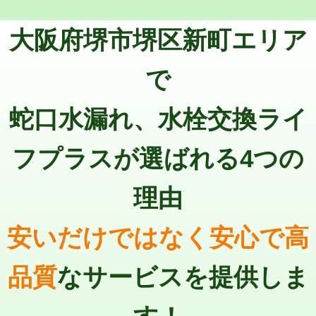
トーラー機使用/3mまで
33,000円
マス交換（深さ50㎝以上）
66,000円
大阪府堺市堺区新町エリア
追加トーラー機使用/3m超え
+3,300円
コンクリート斫り（厚さ10㎝まで）
27,500円
カメラ調査
33,000円
で
コンクリート斫り（厚さ10㎝超え）
38,500円
桝清掃
8,800円
蛇口水漏れ、水栓交換ライ
モルタル補修（厚さ10㎝まで）
27,500円
止水・漏水調査・防水処理・清掃・修
11,000円
理・調整・分解・加工など（軽作業）
モルタル補修（厚さ10㎝超え）
38,500円
フプラスが選ばれる4つの
止水・漏水調査・防水処理・清掃・修
22,000円
追加人工
16,500円
理・調整・分解・加工など（中作業）
理由
廃棄・処分
現場見積
止水・漏水調査・防水処理・清掃・修
33,000円
理・調整・分解・加工など（重作業）
安いだけではなく安心で高
その他部品の脱着
8,800円～
品質
なサービスを提供しま
交換・取付（タンク）
22,000円+材料費
交換・取付(単水栓（壁付・デッキ
13,200円+材料費