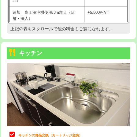
持込商品取付（混合水栓）
16,500円
追加 高圧洗浄機使用/3m超え（店
+5,500円/ｍ
持込商品取付（浄水器・分岐水栓）
16,500円
舗・法人）
持込商品取付（温水洗浄便座）
22,000円
上記の表をスクロールで他の料金もご覧になれます。
高度高圧洗浄換
現地調査
持込商品取付（普通便座⇔温水洗浄便
22,000円
トーラー作業
16,500円
座）
キッチン
トーラー機使用/3mまで
33,000円
給水管工事※（ホール加工)
16,500円
追加トーラー機使用/3m超え
+3,300円
給水管工事※（バンド止め)
3,300円
カメラ調査
33,000円
給水管工事※（支持金具設置)
5,500円
桝清掃
8,800円
給水管工事※（保温材使用（バンド止
5,500円
め込み）)
止水・漏水調査・防水処理・清掃・修
11,000円
理・調整・分解・加工など（軽作業）
給水管工事※（土の掘削・埋め戻し作
11,000円
業)
止水・漏水調査・防水処理・清掃・修
22,000円
理・調整・分解・加工など（中作業）
給水管工事※（塩ビ管（VP・HI）使
33,000円
キッチンの部品交換（カートリッジ交換）