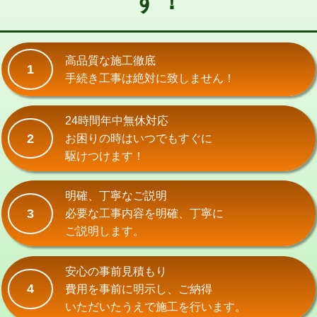
す！
式）)
交換・取付(混合水栓（壁付・デッキ
16,500円+材料費
式・ワンホール）)
高品質な施工徹底
1
手続き工事は絶対に致しません！
交換・取付(排水栓・排水トラップ
22,000円+材料費
（P/S/ポップアップ））
24時間年中無休対応
交換・取付（その他部品）
11,000円+材料費
2
お困りの時はいつでもすぐに
持込商品取付（単水栓）
13,200円
駆けつけます！
持込商品取付（混合水栓）
16,500円
明確、丁寧なご説明
持込商品取付（浄水器・分岐水栓）
16,500円
3
必要な工事内容を明確、丁寧に
ご説明します。
給水管工事※（ホール加工)
16,500円
給水管工事※（バンド止め)
3,300円
安心の事前見積もり
4
費用を事前に明示し、ご納得
給水管工事※（支持金具設置)
5,500円
いただいたうえで施工を行います。