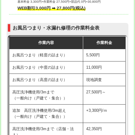
基本料金 3,300円+作業料金 27,500円+部品代 0円=30,800円
交換・取付（タンク）
22,000円+材料費
WEB割引3,000円 ➡ 27,800円(税込)
交換・取付（便器）
22,000円+材料費
お風呂つまり・水漏れ修理の作業料金表
交換・取付（普通便座）
11,000円+材料費
作業内容
作業料金
交換・取付（温水洗浄便座）
16,500円+材料費
お風呂つまり（軽度の詰まり）
5,500円
交換・取付(単水栓（壁付・デッキ
13,200円+材料費
式）)
お風呂つまり（中度の詰まり）
11,000円
交換・取付(混合水栓（壁付・デッキ
16,500円+材料費
お風呂つまり（高度の詰まり）
現地調査
式・ワンホール）)
高圧洗浄機使用/3mまで
27,500円～
交換・取付(排水栓・排水トラップ
22,000円+材料費
（一般向け（戸建て・集合））
（P/S/ポップアップ））
追加 高圧洗浄機使用/3m超え
+3,300円/ｍ
交換・取付（その他部品）
11,000円+材料費
（一般向け（戸建て・集合））
持込商品取付（単水栓）
13,200円
高圧洗浄機使用/3mまで（店舗・法
42,350円
人）