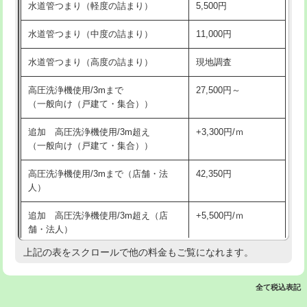
水道管つまり（軽度の詰まり）
5,500円
交換・取付(排水栓・排水トラップ
22,000円+材料費
洗面台設置
38,500円
（P/S/ポップアップ））
水道管つまり（中度の詰まり）
11,000円
化粧台設置
22,000円
交換・取付（その他部品）
11,000円+材料費
水道管つまり（高度の詰まり）
現地調査
追加人工
16,500円
持込商品取付（単水栓）
13,200円
高圧洗浄機使用/3mまで
27,500円～
廃棄・処分
現場見積
（一般向け（戸建て・集合））
持込商品取付（混合水栓）
16,500円
※給水管工事は20mmまでの価格です。
追加 高圧洗浄機使用/3m超え
+3,300円/ｍ
持込商品取付（浄水器・分岐水栓）
16,500円
（一般向け（戸建て・集合））
排水管工事（土の掘削・埋め戻し作
11,000円~
高圧洗浄機使用/3mまで（店舗・法
42,350円
業）
人）
排水管工事（排水管工事/3ｍまで）
55,000円
追加 高圧洗浄機使用/3m超え（店
+5,500円/ｍ
舗・法人）
排水管工事（追加 排水管工事/3ｍ超
+11,000円
え）
上記の表をスクロールで他の料金もご覧になれます。
高度高圧洗浄換
現地調査
マス交換（土の掘削・埋め戻し作業）
11,000円~
トーラー作業
16,500円
全て税込表記
マス交換（深さ50㎝未満）
55,000円