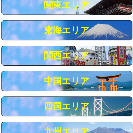
関東エリア
マス交換（深さ50㎝以上）
66,000円
コンクリート斫り（厚さ10㎝まで）
27,500円
東海エリア
コンクリート斫り（厚さ10㎝超え）
38,500円
モルタル補修（厚さ10㎝まで）
27,500円
モルタル補修（厚さ10㎝超え）
38,500円
関西エリア
追加人工
16,500円
廃棄・処分
現場見積
中国エリア
※給水管工事は20mmまでの価格です。
四国エリア
九州エリア