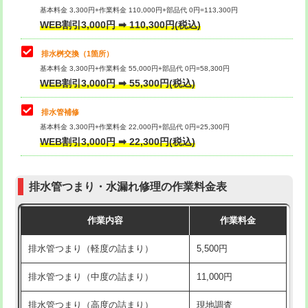
基本料金 3,300円+作業料金 110,000円+部品代 0円=113,300円
WEB割引3,000円 ➡ 110,300円(税込)
交換・取付（タンク）
22,000円+材料費
マス交換（深さ50㎝以上）
66,000円
交換・取付(単水栓（壁付・デッキ
13,200円+材料費
コンクリート斫り（厚さ10㎝まで）
27,500円
排水桝交換（1箇所）
式）)
基本料金 3,300円+作業料金 55,000円+部品代 0円=58,300円
コンクリート斫り（厚さ10㎝超え）
38,500円
WEB割引3,000円 ➡ 55,300円(税込)
交換・取付(混合水栓（壁付・デッキ
16,500円+材料費
式・ワンホール）)
モルタル補修（厚さ10㎝まで）
27,500円
排水管補修
基本料金 3,300円+作業料金 22,000円+部品代 0円=25,300円
交換・取付(排水栓・排水トラップ
22,000円+材料費
モルタル補修（厚さ10㎝超え）
38,500円
WEB割引3,000円 ➡ 22,300円(税込)
（P/S/ポップアップ））
台所シンク・作業台設置
現場見積
交換・取付（その他部品）
11,000円+材料費
排水管つまり・水漏れ修理の作業料金表
追加人工
16,500円
持込商品取付（単水栓）
13,200円
作業内容
作業料金
廃棄・処分
現場見積
持込商品取付（混合水栓）
16,500円
排水管つまり（軽度の詰まり）
5,500円
※給水管工事は20mmまでの価格です。
持込商品取付（浄水器・分岐水栓）
16,500円
排水管つまり（中度の詰まり）
11,000円
給水管工事※（ホール加工)
16,500円
排水管つまり（高度の詰まり）
現地調査