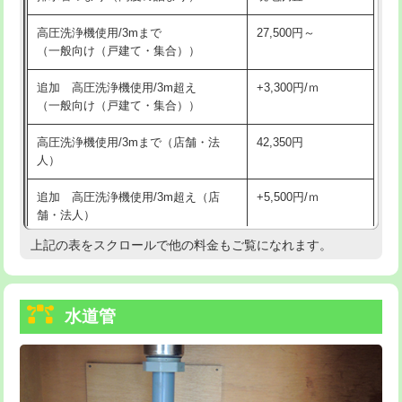
給水管工事※（バンド止め)
3,300円
高圧洗浄機使用/3mまで
27,500円～
（一般向け（戸建て・集合））
給水管工事※（支持金具設置)
5,500円
追加 高圧洗浄機使用/3m超え
+3,300円/ｍ
給水管工事※（保温材使用（バンド止
5,500円
（一般向け（戸建て・集合））
め込み）)
高圧洗浄機使用/3mまで（店舗・法
42,350円
給水管工事※（土の掘削・埋め戻し作
11,000円
人）
業)
追加 高圧洗浄機使用/3m超え（店
+5,500円/ｍ
給水管工事※（塩ビ管（VP・HI）使
33,000円
舗・法人）
用/3ｍまで)
上記の表をスクロールで他の料金もご覧になれます。
高度高圧洗浄換
現地調査
給水管工事※（塩ビ管（VP・HI）使
+8,800円
用（追加）/3ｍ超え)
トーラー作業
16,500円
給水管工事※（ライニング鋼管・銅
44,000円
水道管
トーラー機使用/3mまで
33,000円
管・ポリ管・HT管使用/3ｍまで)
追加トーラー機使用/3m超え
+3,300円
給水管工事※（ライニング鋼管・銅
+8,800円
管・ポリ管・HT管使用/3ｍ超え)
カメラ調査
33,000円