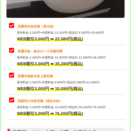
理・調整・分解・加工など（軽作業）
給水管工事※（ライニング鋼管・銅
44,000円
管・ポリ管・HT管使用/3ｍまで)
止水・漏水調査・防水処理・清掃・修
22,000円
理・調整・分解・加工など（中作業）
給水管工事※（ライニング鋼管・銅
+8,800円
洗濯用水栓交換（単水栓）
管・ポリ管・HT管使用/3ｍ超え)
基本料金 3,300円+作業料金 13,200円+部品代 8,580円=25,080円
止水・漏水調査・防水処理・清掃・修
33,000円
WEB割引3,000円 ➡ 22,080円(税込)
理・調整・分解・加工など（重作業）
排水管工事（土の掘削・埋め戻し作
11,000円~
業）
洗濯水栓、給水ホース交換作業
キッチンタンク脱着
16,500円
基本料金 3,300円+作業料金 22,000円+部品代 12,980円=38,280円
排水管工事（排水管工事/3ｍまで）
55,000円
WEB割引3,000円 ➡ 35,280円(税込)
その他部品の脱着
8,800円～
排水管工事（追加 排水管工事/3ｍ超
+11,000円
交換・取付（タンク）
22,000円+材料費
洗濯水栓給水栓上部交換
え）
基本料金 3,300円+作業料金 8,800円+部品代 990円=13,090円
交換・取付(単水栓（壁付・デッキ
13,200円+材料費
WEB割引3,000円 ➡ 10,090円(税込)
マス交換（土の掘削・埋め戻し作業）
11,000円~
式）)
洗面所の水栓交換（混合水栓）
マス交換（深さ50㎝未満）
55,000円
交換・取付(混合水栓（壁付・デッキ
16,500円+材料費
基本料金 3,300円+作業料金 16,500円+部品代 59,400円=79,200円
式・ワンホール）)
WEB割引3,000円 ➡ 76,200円(税込)
マス交換（深さ50㎝以上）
66,000円
交換・取付(排水栓・排水トラップ
22,000円+材料費
コンクリート斫り（厚さ10㎝まで）
27,500円
（P/S/ポップアップ））