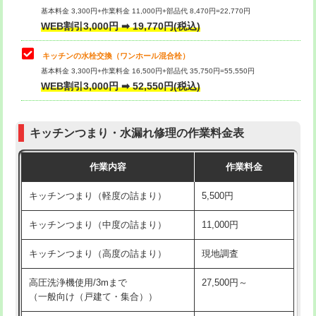
用/3ｍまで)
基本料金 3,300円+作業料金 11,000円+部品代 8,470円=22,770円
止水・漏水調査・防水処理・清掃・修
33,000円
WEB割引3,000円 ➡ 19,770円(税込)
理・調整・分解・加工など（重作業）
給水管工事※（塩ビ管（VP・HI）使
+8,800円
用（追加）/3ｍ超え)
キッチンの水栓交換（ワンホール混合栓）
お風呂タンク脱着
16,500円
基本料金 3,300円+作業料金 16,500円+部品代 35,750円=55,550円
給水管工事※（ライニング鋼管・銅
44,000円
WEB割引3,000円 ➡ 52,550円(税込)
その他部品の脱着
8,800円～
管・ポリ管・HT管使用/3ｍまで)
交換・取付（タンク）
22,000円+材料費
給水管工事※（ライニング鋼管・銅
+8,800円
管・ポリ管・HT管使用/3ｍ超え)
キッチンつまり・水漏れ修理の作業料金表
交換・取付(単水栓（壁付・デッキ
13,200円+材料費
式）)
排水管工事（土の掘削・埋め戻し作
11,000円~
作業内容
作業料金
業）
交換・取付(混合水栓（壁付・デッキ
16,500円+材料費
キッチンつまり（軽度の詰まり）
5,500円
式・ワンホール）)
排水管工事（排水管工事/3ｍまで）
55,000円
キッチンつまり（中度の詰まり）
11,000円
交換・取付(排水栓・排水トラップ
22,000円+材料費
排水管工事（追加 排水管工事/3ｍ超
+11,000円
（P/S/ポップアップ））
え）
キッチンつまり（高度の詰まり）
現地調査
交換・取付（その他部品）
11,000円+材料費
マス交換（土の掘削・埋め戻し作業）
11,000円~
高圧洗浄機使用/3mまで
27,500円～
（一般向け（戸建て・集合））
持込商品取付（単水栓）
13,200円
マス交換（深さ50㎝未満）
55,000円