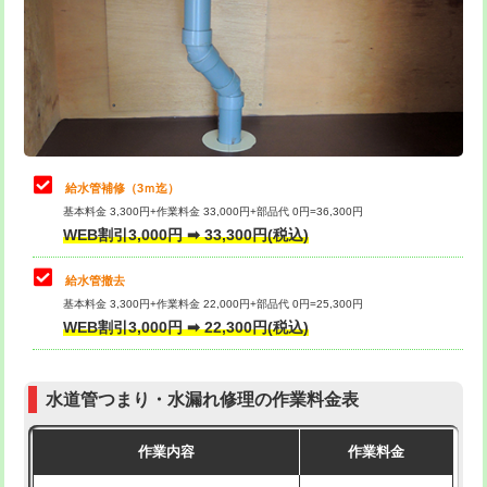
排水管工事（土の掘削・埋め戻し作
11,000円~
桝清掃
8,800円
業）
止水・漏水調査・防水処理・清掃・修
11,000円
排水管工事（排水管工事/3ｍまで）
55,000円
理・調整・分解・加工など（軽作業）
排水管工事（追加 排水管工事/3ｍ超
+11,000円
止水・漏水調査・防水処理・清掃・修
22,000円
え）
理・調整・分解・加工など（中作業）
給水管補修（3ｍ迄）
マス交換（土の掘削・埋め戻し作業）
11,000円~
基本料金 3,300円+作業料金 33,000円+部品代 0円=36,300円
止水・漏水調査・防水処理・清掃・修
33,000円
WEB割引3,000円 ➡ 33,300円(税込)
理・調整・分解・加工など（重作業）
マス交換（深さ50㎝未満）
55,000円
給水管撤去
その他部品の脱着
8,800円～
マス交換（深さ50㎝以上）
66,000円
基本料金 3,300円+作業料金 22,000円+部品代 0円=25,300円
WEB割引3,000円 ➡ 22,300円(税込)
交換・取付（タンク）
22,000円+材料費
コンクリート斫り（厚さ10㎝まで）
27,500円
交換・取付(単水栓（壁付・デッキ
13,200円+材料費
コンクリート斫り（厚さ10㎝超え）
38,500円
式）)
水道管つまり・水漏れ修理の作業料金表
モルタル補修（厚さ10㎝まで）
27,500円
交換・取付(混合水栓（壁付・デッキ
16,500円+材料費
作業内容
作業料金
式・ワンホール）)
モルタル補修（厚さ10㎝超え）
38,500円