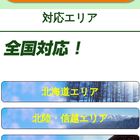
給水管工事※（保温材使用（バンド止
5,500円
め込み）)
対応エリア
給水管工事※（土の掘削・埋め戻し作
11,000円
業)
給水管工事※（塩ビ管（VP・HI）使
33,000円
用/3ｍまで)
給水管工事※（塩ビ管（VP・HI）使
+8,800円
用（追加）/3ｍ超え)
給水管工事※（ライニング鋼管・銅
44,000円
管・ポリ管・HT管使用/3ｍまで)
北海道エリア
給水管工事※（ライニング鋼管・銅
+8,800円
管・ポリ管・HT管使用/3ｍ超え)
北陸・信越エリア
マス交換（土の掘削・埋め戻し作業）
11,000円~
マス交換（深さ50㎝未満）
55,000円