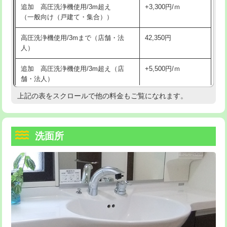
追加 高圧洗浄機使用/3m超え
+3,300円/ｍ
持込商品取付（混合水栓）
16,500円
マス交換（深さ50㎝以上）
66,000円
（一般向け（戸建て・集合））
持込商品取付（浄水器・分岐水栓）
16,500円
コンクリート斫り（厚さ10㎝まで）
27,500円
高圧洗浄機使用/3mまで（店舗・法
42,350円
人）
給水管工事※（ホール加工)
16,500円
コンクリート斫り（厚さ10㎝超え）
38,500円
追加 高圧洗浄機使用/3m超え（店
+5,500円/ｍ
給水管工事※（バンド止め)
3,300円
モルタル補修（厚さ10㎝まで）
27,500円
舗・法人）
給水管工事※（支持金具設置)
5,500円
モルタル補修（厚さ10㎝超え）
38,500円
上記の表をスクロールで他の料金もご覧になれます。
高度高圧洗浄換
現地調査
給水管工事※（保温材使用（バンド止
5,500円
洗面台設置
38,500円
トーラー作業
16,500円
め込み）)
洗面所
追加人工
16,500円
トーラー機使用/3mまで
33,000円
給水管工事※（土の掘削・埋め戻し作
11,000円
業)
廃棄・処分
現場見積
追加トーラー機使用/3m超え
+3,300円
給水管工事※（塩ビ管（VP・HI）使
33,000円
※給水管工事は20mmまでの価格です。
カメラ調査
33,000円
用/3ｍまで)
桝清掃
8,800円
給水管工事※（塩ビ管（VP・HI）使
+8,800円
用（追加）/3ｍ超え)
止水・漏水調査・防水処理・清掃・修
11,000円