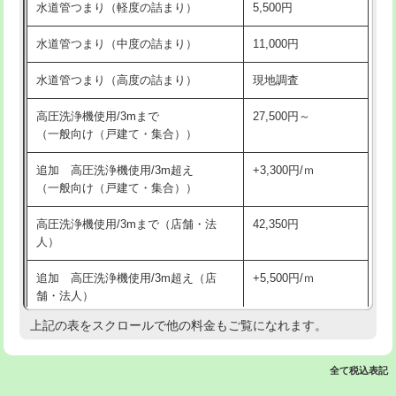
水道管つまり（軽度の詰まり）
5,500円
交換・取付(排水栓・排水トラップ
22,000円+材料費
洗面台設置
38,500円
（P/S/ポップアップ））
水道管つまり（中度の詰まり）
11,000円
化粧台設置
22,000円
交換・取付（その他部品）
11,000円+材料費
水道管つまり（高度の詰まり）
現地調査
追加人工
16,500円
持込商品取付（単水栓）
13,200円
高圧洗浄機使用/3mまで
27,500円～
廃棄・処分
現場見積
（一般向け（戸建て・集合））
持込商品取付（混合水栓）
16,500円
※給水管工事は20mmまでの価格です。
追加 高圧洗浄機使用/3m超え
+3,300円/ｍ
持込商品取付（浄水器・分岐水栓）
16,500円
（一般向け（戸建て・集合））
排水管工事（土の掘削・埋め戻し作
11,000円~
高圧洗浄機使用/3mまで（店舗・法
42,350円
業）
人）
排水管工事（排水管工事/3ｍまで）
55,000円
追加 高圧洗浄機使用/3m超え（店
+5,500円/ｍ
舗・法人）
排水管工事（追加 排水管工事/3ｍ超
+11,000円
え）
上記の表をスクロールで他の料金もご覧になれます。
高度高圧洗浄換
現地調査
マス交換（土の掘削・埋め戻し作業）
11,000円~
トーラー作業
16,500円
全て税込表記
マス交換（深さ50㎝未満）
55,000円