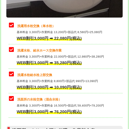
理・調整・分解・加工など（軽作業）
給水管工事※（ライニング鋼管・銅
44,000円
管・ポリ管・HT管使用/3ｍまで)
止水・漏水調査・防水処理・清掃・修
22,000円
理・調整・分解・加工など（中作業）
給水管工事※（ライニング鋼管・銅
+8,800円
洗濯用水栓交換（単水栓）
管・ポリ管・HT管使用/3ｍ超え)
基本料金 3,300円+作業料金 13,200円+部品代 8,580円=25,080円
止水・漏水調査・防水処理・清掃・修
33,000円
WEB割引3,000円 ➡ 22,080円(税込)
理・調整・分解・加工など（重作業）
排水管工事（土の掘削・埋め戻し作
11,000円~
業）
洗濯水栓、給水ホース交換作業
キッチンタンク脱着
16,500円
基本料金 3,300円+作業料金 22,000円+部品代 12,980円=38,280円
排水管工事（排水管工事/3ｍまで）
55,000円
WEB割引3,000円 ➡ 35,280円(税込)
その他部品の脱着
8,800円～
排水管工事（追加 排水管工事/3ｍ超
+11,000円
交換・取付（タンク）
22,000円+材料費
洗濯水栓給水栓上部交換
え）
基本料金 3,300円+作業料金 8,800円+部品代 990円=13,090円
交換・取付(単水栓（壁付・デッキ
13,200円+材料費
WEB割引3,000円 ➡ 10,090円(税込)
マス交換（土の掘削・埋め戻し作業）
11,000円~
式）)
洗面所の水栓交換（混合水栓）
マス交換（深さ50㎝未満）
55,000円
交換・取付(混合水栓（壁付・デッキ
16,500円+材料費
基本料金 3,300円+作業料金 16,500円+部品代 59,400円=79,200円
式・ワンホール）)
WEB割引3,000円 ➡ 76,200円(税込)
マス交換（深さ50㎝以上）
66,000円
交換・取付(排水栓・排水トラップ
22,000円+材料費
コンクリート斫り（厚さ10㎝まで）
27,500円
（P/S/ポップアップ））