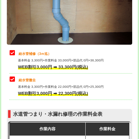
排水管工事（土の掘削・埋め戻し作
11,000円~
桝清掃
8,800円
業）
止水・漏水調査・防水処理・清掃・修
11,000円
排水管工事（排水管工事/3ｍまで）
55,000円
理・調整・分解・加工など（軽作業）
排水管工事（追加 排水管工事/3ｍ超
+11,000円
止水・漏水調査・防水処理・清掃・修
22,000円
え）
理・調整・分解・加工など（中作業）
給水管補修（3ｍ迄）
マス交換（土の掘削・埋め戻し作業）
11,000円~
基本料金 3,300円+作業料金 33,000円+部品代 0円=36,300円
止水・漏水調査・防水処理・清掃・修
33,000円
WEB割引3,000円 ➡ 33,300円(税込)
理・調整・分解・加工など（重作業）
マス交換（深さ50㎝未満）
55,000円
給水管撤去
その他部品の脱着
8,800円～
マス交換（深さ50㎝以上）
66,000円
基本料金 3,300円+作業料金 22,000円+部品代 0円=25,300円
WEB割引3,000円 ➡ 22,300円(税込)
交換・取付（タンク）
22,000円+材料費
コンクリート斫り（厚さ10㎝まで）
27,500円
交換・取付(単水栓（壁付・デッキ
13,200円+材料費
コンクリート斫り（厚さ10㎝超え）
38,500円
式）)
水道管つまり・水漏れ修理の作業料金表
モルタル補修（厚さ10㎝まで）
27,500円
交換・取付(混合水栓（壁付・デッキ
16,500円+材料費
作業内容
作業料金
式・ワンホール）)
モルタル補修（厚さ10㎝超え）
38,500円