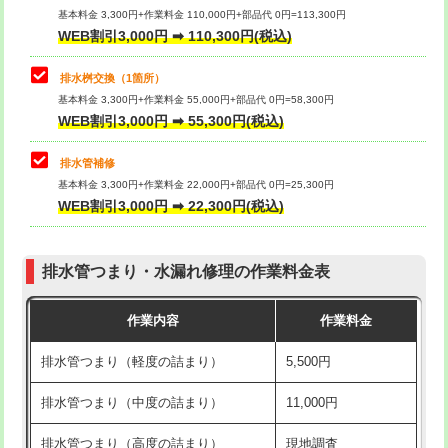
基本料金 3,300円+作業料金 110,000円+部品代 0円=113,300円
WEB割引3,000円 ➡ 110,300円(税込)
交換・取付（タンク）
22,000円+材料費
マス交換（深さ50㎝以上）
66,000円
交換・取付(単水栓（壁付・デッキ
13,200円+材料費
コンクリート斫り（厚さ10㎝まで）
27,500円
排水桝交換（1箇所）
式）)
基本料金 3,300円+作業料金 55,000円+部品代 0円=58,300円
コンクリート斫り（厚さ10㎝超え）
38,500円
WEB割引3,000円 ➡ 55,300円(税込)
交換・取付(混合水栓（壁付・デッキ
16,500円+材料費
式・ワンホール）)
モルタル補修（厚さ10㎝まで）
27,500円
排水管補修
基本料金 3,300円+作業料金 22,000円+部品代 0円=25,300円
交換・取付(排水栓・排水トラップ
22,000円+材料費
モルタル補修（厚さ10㎝超え）
38,500円
WEB割引3,000円 ➡ 22,300円(税込)
（P/S/ポップアップ））
台所シンク・作業台設置
現場見積
交換・取付（その他部品）
11,000円+材料費
排水管つまり・水漏れ修理の作業料金表
追加人工
16,500円
持込商品取付（単水栓）
13,200円
作業内容
作業料金
廃棄・処分
現場見積
持込商品取付（混合水栓）
16,500円
排水管つまり（軽度の詰まり）
5,500円
※給水管工事は20mmまでの価格です。
持込商品取付（浄水器・分岐水栓）
16,500円
排水管つまり（中度の詰まり）
11,000円
給水管工事※（ホール加工)
16,500円
排水管つまり（高度の詰まり）
現地調査