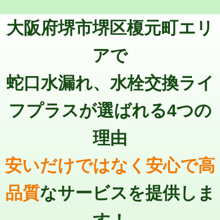
トーラー機使用/3mまで
33,000円
マス交換（深さ50㎝以上）
66,000円
大阪府堺市堺区榎元町エリ
追加トーラー機使用/3m超え
+3,300円
コンクリート斫り（厚さ10㎝まで）
27,500円
カメラ調査
33,000円
アで
コンクリート斫り（厚さ10㎝超え）
38,500円
桝清掃
8,800円
蛇口水漏れ、水栓交換ライ
モルタル補修（厚さ10㎝まで）
27,500円
止水・漏水調査・防水処理・清掃・修
11,000円
理・調整・分解・加工など（軽作業）
モルタル補修（厚さ10㎝超え）
38,500円
フプラスが選ばれる4つの
止水・漏水調査・防水処理・清掃・修
22,000円
追加人工
16,500円
理・調整・分解・加工など（中作業）
理由
廃棄・処分
現場見積
止水・漏水調査・防水処理・清掃・修
33,000円
理・調整・分解・加工など（重作業）
安いだけではなく安心で高
その他部品の脱着
8,800円～
品質
なサービスを提供しま
交換・取付（タンク）
22,000円+材料費
交換・取付(単水栓（壁付・デッキ
13,200円+材料費