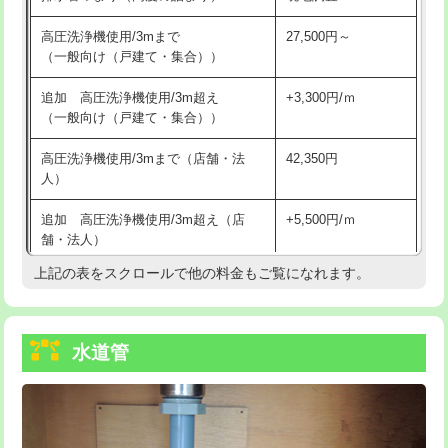
給水管工事※（バンド止め)
3,300円
高圧洗浄機使用/3mまで
27,500円～
（一般向け（戸建て・集合））
給水管工事※（支持金具設置)
5,500円
追加 高圧洗浄機使用/3m超え
+3,300円/ｍ
給水管工事※（保温材使用（バンド止
5,500円
（一般向け（戸建て・集合））
め込み）)
高圧洗浄機使用/3mまで（店舗・法
42,350円
給水管工事※（土の掘削・埋め戻し作
11,000円
人）
業)
追加 高圧洗浄機使用/3m超え（店
+5,500円/ｍ
給水管工事※（塩ビ管（VP・HI）使
33,000円
舗・法人）
用/3ｍまで)
上記の表をスクロールで他の料金もご覧になれます。
高度高圧洗浄換
現地調査
給水管工事※（塩ビ管（VP・HI）使
+8,800円
用（追加）/3ｍ超え)
トーラー作業
16,500円
給水管工事※（ライニング鋼管・銅
44,000円
水道管
トーラー機使用/3mまで
33,000円
管・ポリ管・HT管使用/3ｍまで)
追加トーラー機使用/3m超え
+3,300円
給水管工事※（ライニング鋼管・銅
+8,800円
管・ポリ管・HT管使用/3ｍ超え)
カメラ調査
33,000円