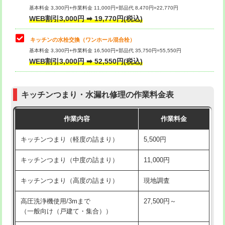
用/3ｍまで)
基本料金 3,300円+作業料金 11,000円+部品代 8,470円=22,770円
止水・漏水調査・防水処理・清掃・修
33,000円
WEB割引3,000円 ➡ 19,770円(税込)
理・調整・分解・加工など（重作業）
給水管工事※（塩ビ管（VP・HI）使
+8,800円
用（追加）/3ｍ超え)
キッチンの水栓交換（ワンホール混合栓）
お風呂タンク脱着
16,500円
基本料金 3,300円+作業料金 16,500円+部品代 35,750円=55,550円
給水管工事※（ライニング鋼管・銅
44,000円
WEB割引3,000円 ➡ 52,550円(税込)
その他部品の脱着
8,800円～
管・ポリ管・HT管使用/3ｍまで)
交換・取付（タンク）
22,000円+材料費
給水管工事※（ライニング鋼管・銅
+8,800円
管・ポリ管・HT管使用/3ｍ超え)
キッチンつまり・水漏れ修理の作業料金表
交換・取付(単水栓（壁付・デッキ
13,200円+材料費
式）)
排水管工事（土の掘削・埋め戻し作
11,000円~
作業内容
作業料金
業）
交換・取付(混合水栓（壁付・デッキ
16,500円+材料費
キッチンつまり（軽度の詰まり）
5,500円
式・ワンホール）)
排水管工事（排水管工事/3ｍまで）
55,000円
キッチンつまり（中度の詰まり）
11,000円
交換・取付(排水栓・排水トラップ
22,000円+材料費
排水管工事（追加 排水管工事/3ｍ超
+11,000円
（P/S/ポップアップ））
え）
キッチンつまり（高度の詰まり）
現地調査
交換・取付（その他部品）
11,000円+材料費
マス交換（土の掘削・埋め戻し作業）
11,000円~
高圧洗浄機使用/3mまで
27,500円～
（一般向け（戸建て・集合））
持込商品取付（単水栓）
13,200円
マス交換（深さ50㎝未満）
55,000円