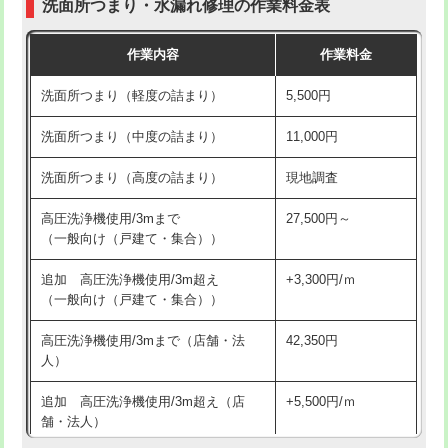
洗面所つまり・水漏れ修理の作業料金表
コンクリート斫り（厚さ10㎝超え）
38,500円
交換・取付（その他部品）
11,000円+材料費
作業内容
作業料金
モルタル補修（厚さ10㎝まで）
27,500円
持込商品取付（単水栓）
13,200円
洗面所つまり（軽度の詰まり）
5,500円
モルタル補修（厚さ10㎝超え）
38,500円
持込商品取付（混合水栓）
16,500円
洗面所つまり（中度の詰まり）
11,000円
洗面台設置
38,500円
持込商品取付（浄水器・分岐水栓）
16,500円
洗面所つまり（高度の詰まり）
現地調査
バスタブ設置
現場見積
給水管工事※（ホール加工)
16,500円
高圧洗浄機使用/3mまで
27,500円～
追加人工
16,500円
（一般向け（戸建て・集合））
給水管工事※（バンド止め)
3,300円
廃棄・処分
現場見積
追加 高圧洗浄機使用/3m超え
+3,300円/ｍ
給水管工事※（支持金具設置)
5,500円
（一般向け（戸建て・集合））
※給水管工事は20mmまでの価格です。
給水管工事※（保温材使用（バンド止
5,500円
高圧洗浄機使用/3mまで（店舗・法
42,350円
め込み）)
人）
給水管工事※（土の掘削・埋め戻し作
11,000円
追加 高圧洗浄機使用/3m超え（店
+5,500円/ｍ
業)
舗・法人）
給水管工事※（塩ビ管（VP・HI）使
33,000円