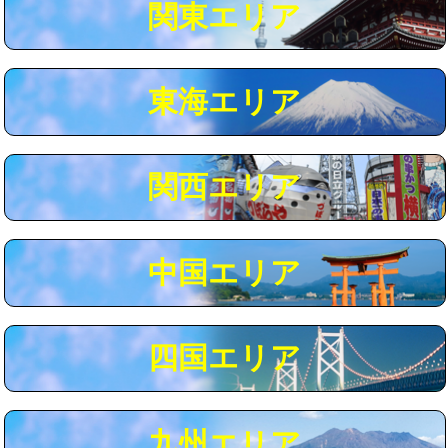
関東エリア
マス交換（深さ50㎝以上）
66,000円
コンクリート斫り（厚さ10㎝まで）
27,500円
東海エリア
コンクリート斫り（厚さ10㎝超え）
38,500円
モルタル補修（厚さ10㎝まで）
27,500円
モルタル補修（厚さ10㎝超え）
38,500円
関西エリア
追加人工
16,500円
廃棄・処分
現場見積
中国エリア
※給水管工事は20mmまでの価格です。
四国エリア
九州エリア