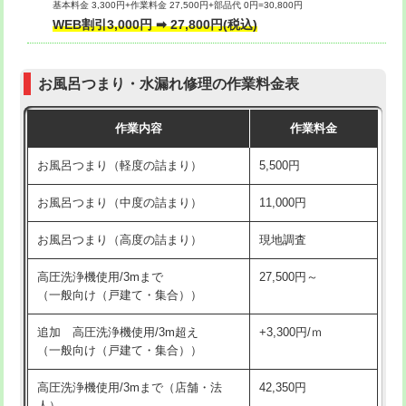
基本料金 3,300円+作業料金 27,500円+部品代 0円=30,800円
交換・取付（タンク）
22,000円+材料費
WEB割引3,000円 ➡ 27,800円(税込)
交換・取付（便器）
22,000円+材料費
お風呂つまり・水漏れ修理の作業料金表
交換・取付（普通便座）
11,000円+材料費
作業内容
作業料金
交換・取付（温水洗浄便座）
16,500円+材料費
お風呂つまり（軽度の詰まり）
5,500円
交換・取付(単水栓（壁付・デッキ
13,200円+材料費
式）)
お風呂つまり（中度の詰まり）
11,000円
交換・取付(混合水栓（壁付・デッキ
16,500円+材料費
お風呂つまり（高度の詰まり）
現地調査
式・ワンホール）)
高圧洗浄機使用/3mまで
27,500円～
交換・取付(排水栓・排水トラップ
22,000円+材料費
（一般向け（戸建て・集合））
（P/S/ポップアップ））
追加 高圧洗浄機使用/3m超え
+3,300円/ｍ
交換・取付（その他部品）
11,000円+材料費
（一般向け（戸建て・集合））
持込商品取付（単水栓）
13,200円
高圧洗浄機使用/3mまで（店舗・法
42,350円
人）