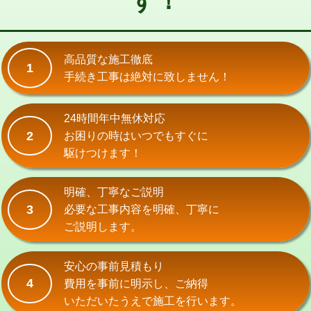
す！
式）)
交換・取付(混合水栓（壁付・デッキ
16,500円+材料費
式・ワンホール）)
高品質な施工徹底
1
手続き工事は絶対に致しません！
交換・取付(排水栓・排水トラップ
22,000円+材料費
（P/S/ポップアップ））
24時間年中無休対応
交換・取付（その他部品）
11,000円+材料費
2
お困りの時はいつでもすぐに
持込商品取付（単水栓）
13,200円
駆けつけます！
持込商品取付（混合水栓）
16,500円
明確、丁寧なご説明
持込商品取付（浄水器・分岐水栓）
16,500円
3
必要な工事内容を明確、丁寧に
ご説明します。
給水管工事※（ホール加工)
16,500円
給水管工事※（バンド止め)
3,300円
安心の事前見積もり
4
費用を事前に明示し、ご納得
給水管工事※（支持金具設置)
5,500円
いただいたうえで施工を行います。