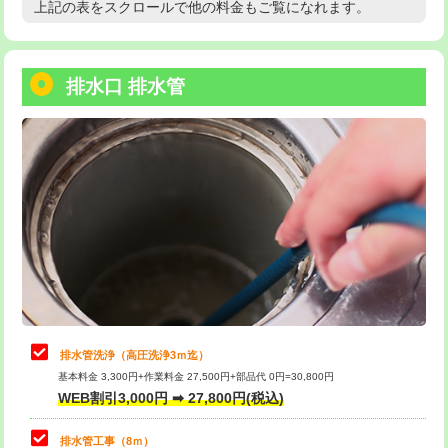
上記の表をスクロールで他の料金もご覧になれます。
高度高圧洗浄換
現地調査
用/3ｍまで)
トーラー作業
16,500円
給水管工事※（塩ビ管（VP・HI）使
+8,800円
用（追加）/3ｍ超え)
排水口 排水管
トーラー機使用/3mまで
33,000円
給水管工事※（ライニング鋼管・銅
44,000円
追加トーラー機使用/3m超え
+3,300円
管・ポリ管・HT管使用/3ｍまで)
カメラ調査
33,000円
給水管工事※（ライニング鋼管・銅
+8,800円
管・ポリ管・HT管使用/3ｍ超え)
桝清掃
8,800円
排水管工事（土の掘削・埋め戻し作
11,000円~
止水・漏水調査・防水処理・清掃・修
11,000円
業）
理・調整・分解・加工など（軽作業）
排水管工事（排水管工事/3ｍまで）
55,000円
止水・漏水調査・防水処理・清掃・修
22,000円
理・調整・分解・加工など（中作業）
排水管工事（追加 排水管工事/3ｍ超
+11,000円
排水管洗浄（高圧洗浄3ｍ迄）
え）
基本料金 3,300円+作業料金 27,500円+部品代 0円=30,800円
止水・漏水調査・防水処理・清掃・修
33,000円
WEB割引3,000円 ➡ 27,800円(税込)
理・調整・分解・加工など（重作業）
マス交換（土の掘削・埋め戻し作業）
11,000円~
排水管工事（8ｍ）
その他部品の脱着
8,800円～
マス交換（深さ50㎝未満）
55,000円