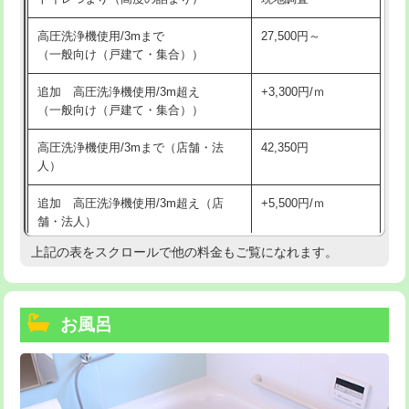
高圧洗浄機使用/3mまで
27,500円～
（一般向け（戸建て・集合））
追加 高圧洗浄機使用/3m超え
+3,300円/ｍ
（一般向け（戸建て・集合））
高圧洗浄機使用/3mまで（店舗・法
42,350円
人）
追加 高圧洗浄機使用/3m超え（店
+5,500円/ｍ
舗・法人）
上記の表をスクロールで他の料金もご覧になれます。
高度高圧洗浄換
現地調査
トーラー作業
16,500円
お風呂
トーラー機使用/3mまで
33,000円
追加トーラー機使用/3m超え
+3,300円
カメラ調査
33,000円