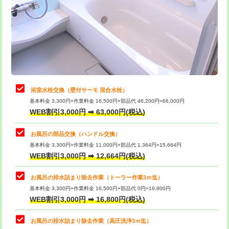
桝清掃
8,800円
止水・漏水調査・防水処理・清掃・修
11,000円
理・調整・分解・加工など（軽作業）
止水・漏水調査・防水処理・清掃・修
22,000円
理・調整・分解・加工など（中作業）
浴室水栓交換（壁付サーモ 混合水栓）
基本料金 3,300円+作業料金 16,500円+部品代 46,200円=66,000円
止水・漏水調査・防水処理・清掃・修
33,000円
WEB割引3,000円 ➡ 63,000円(税込)
理・調整・分解・加工など（重作業）
お風呂の部品交換（ハンドル交換）
トイレタンク脱着
16,500円
基本料金 3,300円+作業料金 11,000円+部品代 1,364円=15,664円
WEB割引3,000円 ➡ 12,664円(税込)
トイレ便器脱着
16,500円
タンクレストイレ脱着
33,000円
お風呂の排水詰まり除去作業（トーラー作業3ｍ迄）
基本料金 3,300円+作業料金 16,500円+部品代 0円=19,800円
小便器トイレ脱着
現地見積
WEB割引3,000円 ➡ 16,800円(税込)
その他部品の脱着
8,800円～
お風呂の排水詰まり除去作業（高圧洗浄3ｍ迄）