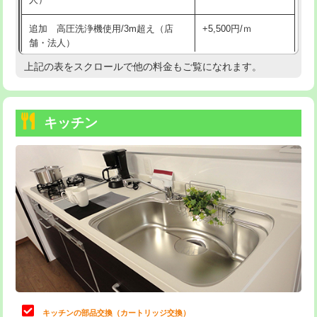
持込商品取付（混合水栓）
16,500円
追加 高圧洗浄機使用/3m超え（店
+5,500円/ｍ
持込商品取付（浄水器・分岐水栓）
16,500円
舗・法人）
持込商品取付（温水洗浄便座）
22,000円
上記の表をスクロールで他の料金もご覧になれます。
高度高圧洗浄換
現地調査
持込商品取付（普通便座⇔温水洗浄便
22,000円
トーラー作業
16,500円
座）
キッチン
トーラー機使用/3mまで
33,000円
給水管工事※（ホール加工)
16,500円
追加トーラー機使用/3m超え
+3,300円
給水管工事※（バンド止め)
3,300円
カメラ調査
33,000円
給水管工事※（支持金具設置)
5,500円
桝清掃
8,800円
給水管工事※（保温材使用（バンド止
5,500円
め込み）)
止水・漏水調査・防水処理・清掃・修
11,000円
理・調整・分解・加工など（軽作業）
給水管工事※（土の掘削・埋め戻し作
11,000円
業)
止水・漏水調査・防水処理・清掃・修
22,000円
理・調整・分解・加工など（中作業）
給水管工事※（塩ビ管（VP・HI）使
33,000円
キッチンの部品交換（カートリッジ交換）