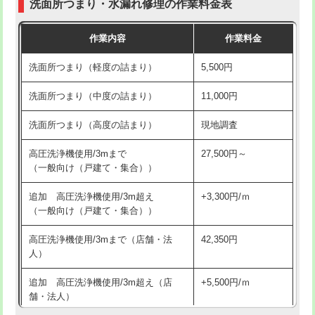
洗面所つまり・水漏れ修理の作業料金表
コンクリート斫り（厚さ10㎝超え）
38,500円
交換・取付（その他部品）
11,000円+材料費
作業内容
作業料金
モルタル補修（厚さ10㎝まで）
27,500円
持込商品取付（単水栓）
13,200円
洗面所つまり（軽度の詰まり）
5,500円
モルタル補修（厚さ10㎝超え）
38,500円
持込商品取付（混合水栓）
16,500円
洗面所つまり（中度の詰まり）
11,000円
洗面台設置
38,500円
持込商品取付（浄水器・分岐水栓）
16,500円
洗面所つまり（高度の詰まり）
現地調査
バスタブ設置
現場見積
給水管工事※（ホール加工)
16,500円
高圧洗浄機使用/3mまで
27,500円～
追加人工
16,500円
（一般向け（戸建て・集合））
給水管工事※（バンド止め)
3,300円
廃棄・処分
現場見積
追加 高圧洗浄機使用/3m超え
+3,300円/ｍ
給水管工事※（支持金具設置)
5,500円
（一般向け（戸建て・集合））
※給水管工事は20mmまでの価格です。
給水管工事※（保温材使用（バンド止
5,500円
高圧洗浄機使用/3mまで（店舗・法
42,350円
め込み）)
人）
給水管工事※（土の掘削・埋め戻し作
11,000円
追加 高圧洗浄機使用/3m超え（店
+5,500円/ｍ
業)
舗・法人）
給水管工事※（塩ビ管（VP・HI）使
33,000円