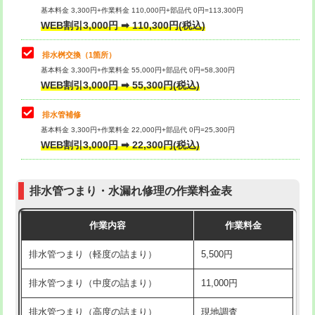
基本料金 3,300円+作業料金 110,000円+部品代 0円=113,300円
WEB割引3,000円 ➡ 110,300円(税込)
交換・取付（タンク）
22,000円+材料費
マス交換（深さ50㎝以上）
66,000円
交換・取付(単水栓（壁付・デッキ
13,200円+材料費
コンクリート斫り（厚さ10㎝まで）
27,500円
排水桝交換（1箇所）
式）)
基本料金 3,300円+作業料金 55,000円+部品代 0円=58,300円
コンクリート斫り（厚さ10㎝超え）
38,500円
WEB割引3,000円 ➡ 55,300円(税込)
交換・取付(混合水栓（壁付・デッキ
16,500円+材料費
式・ワンホール）)
モルタル補修（厚さ10㎝まで）
27,500円
排水管補修
基本料金 3,300円+作業料金 22,000円+部品代 0円=25,300円
交換・取付(排水栓・排水トラップ
22,000円+材料費
モルタル補修（厚さ10㎝超え）
38,500円
WEB割引3,000円 ➡ 22,300円(税込)
（P/S/ポップアップ））
台所シンク・作業台設置
現場見積
交換・取付（その他部品）
11,000円+材料費
排水管つまり・水漏れ修理の作業料金表
追加人工
16,500円
持込商品取付（単水栓）
13,200円
作業内容
作業料金
廃棄・処分
現場見積
持込商品取付（混合水栓）
16,500円
排水管つまり（軽度の詰まり）
5,500円
※給水管工事は20mmまでの価格です。
持込商品取付（浄水器・分岐水栓）
16,500円
排水管つまり（中度の詰まり）
11,000円
給水管工事※（ホール加工)
16,500円
排水管つまり（高度の詰まり）
現地調査