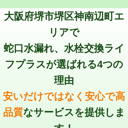
トーラー機使用/3mまで
33,000円
マス交換（深さ50㎝以上）
66,000円
大阪府堺市堺区神南辺町エ
追加トーラー機使用/3m超え
+3,300円
コンクリート斫り（厚さ10㎝まで）
27,500円
カメラ調査
33,000円
リアで
コンクリート斫り（厚さ10㎝超え）
38,500円
桝清掃
8,800円
蛇口水漏れ、水栓交換ライ
モルタル補修（厚さ10㎝まで）
27,500円
止水・漏水調査・防水処理・清掃・修
11,000円
理・調整・分解・加工など（軽作業）
モルタル補修（厚さ10㎝超え）
38,500円
フプラスが選ばれる4つの
止水・漏水調査・防水処理・清掃・修
22,000円
追加人工
16,500円
理・調整・分解・加工など（中作業）
理由
廃棄・処分
現場見積
止水・漏水調査・防水処理・清掃・修
33,000円
理・調整・分解・加工など（重作業）
安いだけではなく安心で高
その他部品の脱着
8,800円～
品質
なサービスを提供しま
交換・取付（タンク）
22,000円+材料費
交換・取付(単水栓（壁付・デッキ
13,200円+材料費