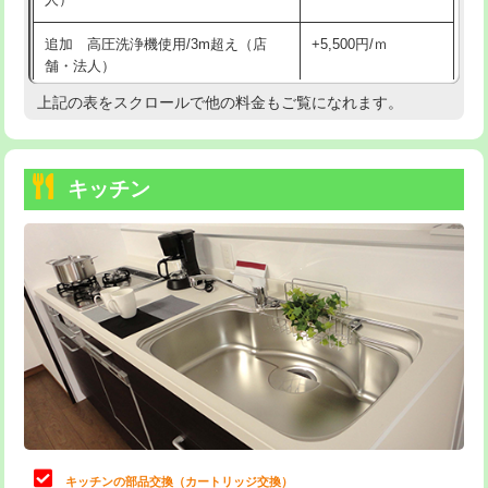
持込商品取付（混合水栓）
16,500円
追加 高圧洗浄機使用/3m超え（店
+5,500円/ｍ
持込商品取付（浄水器・分岐水栓）
16,500円
舗・法人）
持込商品取付（温水洗浄便座）
22,000円
上記の表をスクロールで他の料金もご覧になれます。
高度高圧洗浄換
現地調査
持込商品取付（普通便座⇔温水洗浄便
22,000円
トーラー作業
16,500円
座）
キッチン
トーラー機使用/3mまで
33,000円
給水管工事※（ホール加工)
16,500円
追加トーラー機使用/3m超え
+3,300円
給水管工事※（バンド止め)
3,300円
カメラ調査
33,000円
給水管工事※（支持金具設置)
5,500円
桝清掃
8,800円
給水管工事※（保温材使用（バンド止
5,500円
め込み）)
止水・漏水調査・防水処理・清掃・修
11,000円
理・調整・分解・加工など（軽作業）
給水管工事※（土の掘削・埋め戻し作
11,000円
業)
止水・漏水調査・防水処理・清掃・修
22,000円
理・調整・分解・加工など（中作業）
給水管工事※（塩ビ管（VP・HI）使
33,000円
キッチンの部品交換（カートリッジ交換）