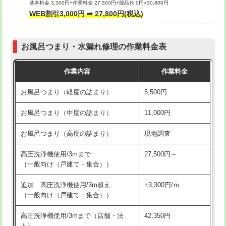
基本料金 3,300円+作業料金 27,500円+部品代 0円=30,800円
交換・取付（タンク）
22,000円+材料費
WEB割引3,000円 ➡ 27,800円(税込)
交換・取付（便器）
22,000円+材料費
お風呂つまり・水漏れ修理の作業料金表
交換・取付（普通便座）
11,000円+材料費
作業内容
作業料金
交換・取付（温水洗浄便座）
16,500円+材料費
お風呂つまり（軽度の詰まり）
5,500円
交換・取付(単水栓（壁付・デッキ
13,200円+材料費
式）)
お風呂つまり（中度の詰まり）
11,000円
交換・取付(混合水栓（壁付・デッキ
16,500円+材料費
お風呂つまり（高度の詰まり）
現地調査
式・ワンホール）)
高圧洗浄機使用/3mまで
27,500円～
交換・取付(排水栓・排水トラップ
22,000円+材料費
（一般向け（戸建て・集合））
（P/S/ポップアップ））
追加 高圧洗浄機使用/3m超え
+3,300円/ｍ
交換・取付（その他部品）
11,000円+材料費
（一般向け（戸建て・集合））
持込商品取付（単水栓）
13,200円
高圧洗浄機使用/3mまで（店舗・法
42,350円
人）