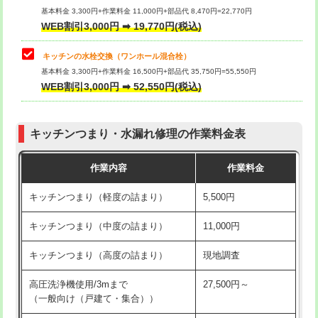
用/3ｍまで)
基本料金 3,300円+作業料金 11,000円+部品代 8,470円=22,770円
止水・漏水調査・防水処理・清掃・修
33,000円
WEB割引3,000円 ➡ 19,770円(税込)
理・調整・分解・加工など（重作業）
給水管工事※（塩ビ管（VP・HI）使
+8,800円
用（追加）/3ｍ超え)
キッチンの水栓交換（ワンホール混合栓）
お風呂タンク脱着
16,500円
基本料金 3,300円+作業料金 16,500円+部品代 35,750円=55,550円
給水管工事※（ライニング鋼管・銅
44,000円
WEB割引3,000円 ➡ 52,550円(税込)
その他部品の脱着
8,800円～
管・ポリ管・HT管使用/3ｍまで)
交換・取付（タンク）
22,000円+材料費
給水管工事※（ライニング鋼管・銅
+8,800円
管・ポリ管・HT管使用/3ｍ超え)
キッチンつまり・水漏れ修理の作業料金表
交換・取付(単水栓（壁付・デッキ
13,200円+材料費
式）)
排水管工事（土の掘削・埋め戻し作
11,000円~
作業内容
作業料金
業）
交換・取付(混合水栓（壁付・デッキ
16,500円+材料費
キッチンつまり（軽度の詰まり）
5,500円
式・ワンホール）)
排水管工事（排水管工事/3ｍまで）
55,000円
キッチンつまり（中度の詰まり）
11,000円
交換・取付(排水栓・排水トラップ
22,000円+材料費
排水管工事（追加 排水管工事/3ｍ超
+11,000円
（P/S/ポップアップ））
え）
キッチンつまり（高度の詰まり）
現地調査
交換・取付（その他部品）
11,000円+材料費
マス交換（土の掘削・埋め戻し作業）
11,000円~
高圧洗浄機使用/3mまで
27,500円～
（一般向け（戸建て・集合））
持込商品取付（単水栓）
13,200円
マス交換（深さ50㎝未満）
55,000円