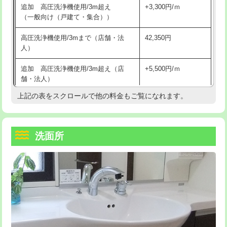
追加 高圧洗浄機使用/3m超え
+3,300円/ｍ
持込商品取付（混合水栓）
16,500円
マス交換（深さ50㎝以上）
66,000円
（一般向け（戸建て・集合））
持込商品取付（浄水器・分岐水栓）
16,500円
コンクリート斫り（厚さ10㎝まで）
27,500円
高圧洗浄機使用/3mまで（店舗・法
42,350円
人）
給水管工事※（ホール加工)
16,500円
コンクリート斫り（厚さ10㎝超え）
38,500円
追加 高圧洗浄機使用/3m超え（店
+5,500円/ｍ
給水管工事※（バンド止め)
3,300円
モルタル補修（厚さ10㎝まで）
27,500円
舗・法人）
給水管工事※（支持金具設置)
5,500円
モルタル補修（厚さ10㎝超え）
38,500円
上記の表をスクロールで他の料金もご覧になれます。
高度高圧洗浄換
現地調査
給水管工事※（保温材使用（バンド止
5,500円
洗面台設置
38,500円
トーラー作業
16,500円
め込み）)
洗面所
追加人工
16,500円
トーラー機使用/3mまで
33,000円
給水管工事※（土の掘削・埋め戻し作
11,000円
業)
廃棄・処分
現場見積
追加トーラー機使用/3m超え
+3,300円
給水管工事※（塩ビ管（VP・HI）使
33,000円
※給水管工事は20mmまでの価格です。
カメラ調査
33,000円
用/3ｍまで)
桝清掃
8,800円
給水管工事※（塩ビ管（VP・HI）使
+8,800円
用（追加）/3ｍ超え)
止水・漏水調査・防水処理・清掃・修
11,000円