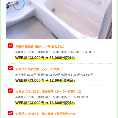
桝清掃
8,800円
止水・漏水調査・防水処理・清掃・修
11,000円
理・調整・分解・加工など（軽作業）
止水・漏水調査・防水処理・清掃・修
22,000円
理・調整・分解・加工など（中作業）
浴室水栓交換（壁付サーモ 混合水栓）
基本料金 3,300円+作業料金 16,500円+部品代 46,200円=66,000円
止水・漏水調査・防水処理・清掃・修
33,000円
WEB割引3,000円 ➡ 63,000円(税込)
理・調整・分解・加工など（重作業）
お風呂の部品交換（ハンドル交換）
トイレタンク脱着
16,500円
基本料金 3,300円+作業料金 11,000円+部品代 1,364円=15,664円
WEB割引3,000円 ➡ 12,664円(税込)
トイレ便器脱着
16,500円
タンクレストイレ脱着
33,000円
お風呂の排水詰まり除去作業（トーラー作業3ｍ迄）
基本料金 3,300円+作業料金 16,500円+部品代 0円=19,800円
小便器トイレ脱着
現地見積
WEB割引3,000円 ➡ 16,800円(税込)
その他部品の脱着
8,800円～
お風呂の排水詰まり除去作業（高圧洗浄3ｍ迄）