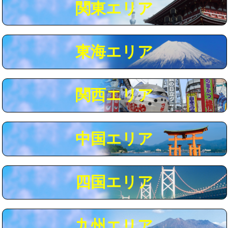
関東エリア
マス交換（深さ50㎝以上）
66,000円
コンクリート斫り（厚さ10㎝まで）
27,500円
東海エリア
コンクリート斫り（厚さ10㎝超え）
38,500円
モルタル補修（厚さ10㎝まで）
27,500円
モルタル補修（厚さ10㎝超え）
38,500円
関西エリア
追加人工
16,500円
廃棄・処分
現場見積
中国エリア
※給水管工事は20mmまでの価格です。
四国エリア
九州エリア