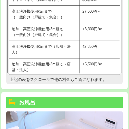
高圧洗浄機使用/3mまで
27,500円～
（一般向け（戸建て・集合））
追加 高圧洗浄機使用/3m超え
+3,300円/ｍ
（一般向け（戸建て・集合））
高圧洗浄機使用/3mまで（店舗・法
42,350円
人）
追加 高圧洗浄機使用/3m超え（店
+5,500円/ｍ
舗・法人）
上記の表をスクロールで他の料金もご覧になれます。
高度高圧洗浄換
現地調査
トーラー作業
16,500円
お風呂
トーラー機使用/3mまで
33,000円
追加トーラー機使用/3m超え
+3,300円
カメラ調査
33,000円