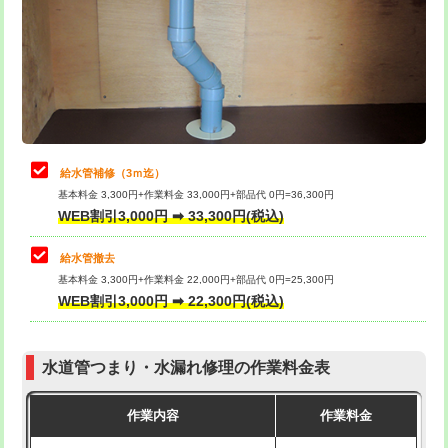
排水管工事（土の掘削・埋め戻し作
11,000円~
桝清掃
8,800円
業）
止水・漏水調査・防水処理・清掃・修
11,000円
排水管工事（排水管工事/3ｍまで）
55,000円
理・調整・分解・加工など（軽作業）
排水管工事（追加 排水管工事/3ｍ超
+11,000円
止水・漏水調査・防水処理・清掃・修
22,000円
え）
理・調整・分解・加工など（中作業）
給水管補修（3ｍ迄）
マス交換（土の掘削・埋め戻し作業）
11,000円~
基本料金 3,300円+作業料金 33,000円+部品代 0円=36,300円
止水・漏水調査・防水処理・清掃・修
33,000円
WEB割引3,000円 ➡ 33,300円(税込)
理・調整・分解・加工など（重作業）
マス交換（深さ50㎝未満）
55,000円
給水管撤去
その他部品の脱着
8,800円～
マス交換（深さ50㎝以上）
66,000円
基本料金 3,300円+作業料金 22,000円+部品代 0円=25,300円
WEB割引3,000円 ➡ 22,300円(税込)
交換・取付（タンク）
22,000円+材料費
コンクリート斫り（厚さ10㎝まで）
27,500円
交換・取付(単水栓（壁付・デッキ
13,200円+材料費
コンクリート斫り（厚さ10㎝超え）
38,500円
式）)
水道管つまり・水漏れ修理の作業料金表
モルタル補修（厚さ10㎝まで）
27,500円
交換・取付(混合水栓（壁付・デッキ
16,500円+材料費
作業内容
作業料金
式・ワンホール）)
モルタル補修（厚さ10㎝超え）
38,500円