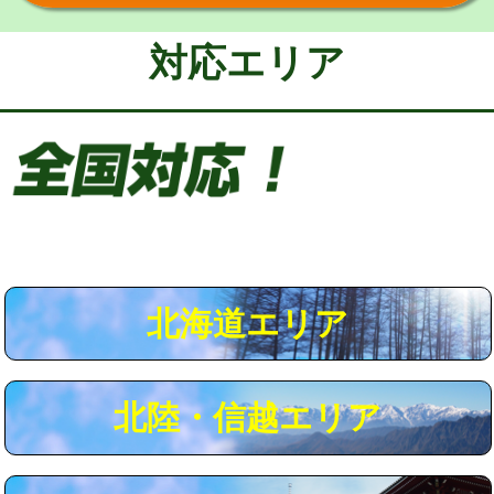
給水管工事※（保温材使用（バンド止
5,500円
め込み）)
対応エリア
給水管工事※（土の掘削・埋め戻し作
11,000円
業)
給水管工事※（塩ビ管（VP・HI）使
33,000円
用/3ｍまで)
給水管工事※（塩ビ管（VP・HI）使
+8,800円
用（追加）/3ｍ超え)
給水管工事※（ライニング鋼管・銅
44,000円
管・ポリ管・HT管使用/3ｍまで)
北海道エリア
給水管工事※（ライニング鋼管・銅
+8,800円
管・ポリ管・HT管使用/3ｍ超え)
北陸・信越エリア
マス交換（土の掘削・埋め戻し作業）
11,000円~
マス交換（深さ50㎝未満）
55,000円