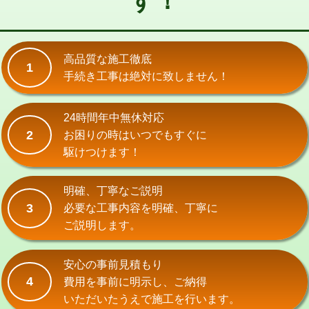
す！
式）)
交換・取付(混合水栓（壁付・デッキ
16,500円+材料費
式・ワンホール）)
高品質な施工徹底
1
手続き工事は絶対に致しません！
交換・取付(排水栓・排水トラップ
22,000円+材料費
（P/S/ポップアップ））
24時間年中無休対応
交換・取付（その他部品）
11,000円+材料費
2
お困りの時はいつでもすぐに
持込商品取付（単水栓）
13,200円
駆けつけます！
持込商品取付（混合水栓）
16,500円
明確、丁寧なご説明
持込商品取付（浄水器・分岐水栓）
16,500円
3
必要な工事内容を明確、丁寧に
ご説明します。
給水管工事※（ホール加工)
16,500円
給水管工事※（バンド止め)
3,300円
安心の事前見積もり
4
費用を事前に明示し、ご納得
給水管工事※（支持金具設置)
5,500円
いただいたうえで施工を行います。