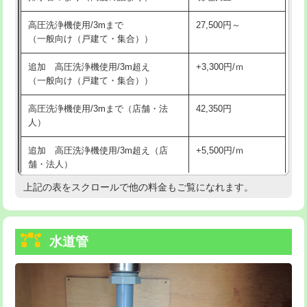
給水管工事※（バンド止め)
3,300円
高圧洗浄機使用/3mまで
27,500円～
（一般向け（戸建て・集合））
給水管工事※（支持金具設置)
5,500円
追加 高圧洗浄機使用/3m超え
+3,300円/ｍ
給水管工事※（保温材使用（バンド止
5,500円
（一般向け（戸建て・集合））
め込み）)
高圧洗浄機使用/3mまで（店舗・法
42,350円
給水管工事※（土の掘削・埋め戻し作
11,000円
人）
業)
追加 高圧洗浄機使用/3m超え（店
+5,500円/ｍ
給水管工事※（塩ビ管（VP・HI）使
33,000円
舗・法人）
用/3ｍまで)
上記の表をスクロールで他の料金もご覧になれます。
高度高圧洗浄換
現地調査
給水管工事※（塩ビ管（VP・HI）使
+8,800円
用（追加）/3ｍ超え)
トーラー作業
16,500円
給水管工事※（ライニング鋼管・銅
44,000円
水道管
トーラー機使用/3mまで
33,000円
管・ポリ管・HT管使用/3ｍまで)
追加トーラー機使用/3m超え
+3,300円
給水管工事※（ライニング鋼管・銅
+8,800円
管・ポリ管・HT管使用/3ｍ超え)
カメラ調査
33,000円