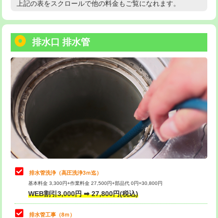
上記の表をスクロールで他の料金もご覧になれます。
高度高圧洗浄換
現地調査
用/3ｍまで)
トーラー作業
16,500円
給水管工事※（塩ビ管（VP・HI）使
+8,800円
用（追加）/3ｍ超え)
排水口 排水管
トーラー機使用/3mまで
33,000円
給水管工事※（ライニング鋼管・銅
44,000円
追加トーラー機使用/3m超え
+3,300円
管・ポリ管・HT管使用/3ｍまで)
カメラ調査
33,000円
給水管工事※（ライニング鋼管・銅
+8,800円
管・ポリ管・HT管使用/3ｍ超え)
桝清掃
8,800円
排水管工事（土の掘削・埋め戻し作
11,000円~
止水・漏水調査・防水処理・清掃・修
11,000円
業）
理・調整・分解・加工など（軽作業）
排水管工事（排水管工事/3ｍまで）
55,000円
止水・漏水調査・防水処理・清掃・修
22,000円
理・調整・分解・加工など（中作業）
排水管工事（追加 排水管工事/3ｍ超
+11,000円
排水管洗浄（高圧洗浄3ｍ迄）
え）
基本料金 3,300円+作業料金 27,500円+部品代 0円=30,800円
止水・漏水調査・防水処理・清掃・修
33,000円
WEB割引3,000円 ➡ 27,800円(税込)
理・調整・分解・加工など（重作業）
マス交換（土の掘削・埋め戻し作業）
11,000円~
排水管工事（8ｍ）
その他部品の脱着
8,800円～
マス交換（深さ50㎝未満）
55,000円