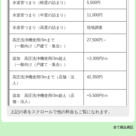
水道管つまり（軽度の詰まり）
5,500円
交換・取付(排水栓・排水トラップ
22,000円+材料費
洗面台設置
38,500円
（P/S/ポップアップ））
水道管つまり（中度の詰まり）
11,000円
化粧台設置
22,000円
交換・取付（その他部品）
11,000円+材料費
水道管つまり（高度の詰まり）
現地調査
追加人工
16,500円
持込商品取付（単水栓）
13,200円
高圧洗浄機使用/3mまで
27,500円～
廃棄・処分
現場見積
（一般向け（戸建て・集合））
持込商品取付（混合水栓）
16,500円
※給水管工事は20mmまでの価格です。
追加 高圧洗浄機使用/3m超え
+3,300円/ｍ
持込商品取付（浄水器・分岐水栓）
16,500円
（一般向け（戸建て・集合））
排水管工事（土の掘削・埋め戻し作
11,000円~
高圧洗浄機使用/3mまで（店舗・法
42,350円
業）
人）
排水管工事（排水管工事/3ｍまで）
55,000円
追加 高圧洗浄機使用/3m超え（店
+5,500円/ｍ
舗・法人）
排水管工事（追加 排水管工事/3ｍ超
+11,000円
え）
上記の表をスクロールで他の料金もご覧になれます。
高度高圧洗浄換
現地調査
マス交換（土の掘削・埋め戻し作業）
11,000円~
トーラー作業
16,500円
全て税込表記
マス交換（深さ50㎝未満）
55,000円