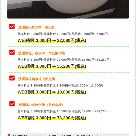
理・調整・分解・加工など（軽作業）
給水管工事※（ライニング鋼管・銅
44,000円
管・ポリ管・HT管使用/3ｍまで)
止水・漏水調査・防水処理・清掃・修
22,000円
理・調整・分解・加工など（中作業）
給水管工事※（ライニング鋼管・銅
+8,800円
洗濯用水栓交換（単水栓）
管・ポリ管・HT管使用/3ｍ超え)
基本料金 3,300円+作業料金 13,200円+部品代 8,580円=25,080円
止水・漏水調査・防水処理・清掃・修
33,000円
WEB割引3,000円 ➡ 22,080円(税込)
理・調整・分解・加工など（重作業）
排水管工事（土の掘削・埋め戻し作
11,000円~
業）
洗濯水栓、給水ホース交換作業
キッチンタンク脱着
16,500円
基本料金 3,300円+作業料金 22,000円+部品代 12,980円=38,280円
排水管工事（排水管工事/3ｍまで）
55,000円
WEB割引3,000円 ➡ 35,280円(税込)
その他部品の脱着
8,800円～
排水管工事（追加 排水管工事/3ｍ超
+11,000円
交換・取付（タンク）
22,000円+材料費
洗濯水栓給水栓上部交換
え）
基本料金 3,300円+作業料金 8,800円+部品代 990円=13,090円
交換・取付(単水栓（壁付・デッキ
13,200円+材料費
WEB割引3,000円 ➡ 10,090円(税込)
マス交換（土の掘削・埋め戻し作業）
11,000円~
式）)
洗面所の水栓交換（混合水栓）
マス交換（深さ50㎝未満）
55,000円
交換・取付(混合水栓（壁付・デッキ
16,500円+材料費
基本料金 3,300円+作業料金 16,500円+部品代 59,400円=79,200円
式・ワンホール）)
WEB割引3,000円 ➡ 76,200円(税込)
マス交換（深さ50㎝以上）
66,000円
交換・取付(排水栓・排水トラップ
22,000円+材料費
コンクリート斫り（厚さ10㎝まで）
27,500円
（P/S/ポップアップ））