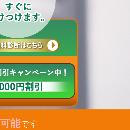
可能
です