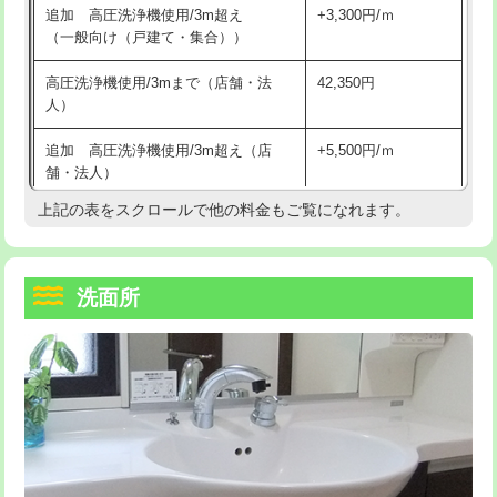
追加 高圧洗浄機使用/3m超え
+3,300円/ｍ
持込商品取付（混合水栓）
16,500円
マス交換（深さ50㎝以上）
66,000円
（一般向け（戸建て・集合））
持込商品取付（浄水器・分岐水栓）
16,500円
コンクリート斫り（厚さ10㎝まで）
27,500円
高圧洗浄機使用/3mまで（店舗・法
42,350円
人）
給水管工事※（ホール加工)
16,500円
コンクリート斫り（厚さ10㎝超え）
38,500円
追加 高圧洗浄機使用/3m超え（店
+5,500円/ｍ
給水管工事※（バンド止め)
3,300円
モルタル補修（厚さ10㎝まで）
27,500円
舗・法人）
給水管工事※（支持金具設置)
5,500円
モルタル補修（厚さ10㎝超え）
38,500円
上記の表をスクロールで他の料金もご覧になれます。
高度高圧洗浄換
現地調査
給水管工事※（保温材使用（バンド止
5,500円
洗面台設置
38,500円
トーラー作業
16,500円
め込み）)
洗面所
追加人工
16,500円
トーラー機使用/3mまで
33,000円
給水管工事※（土の掘削・埋め戻し作
11,000円
業)
廃棄・処分
現場見積
追加トーラー機使用/3m超え
+3,300円
給水管工事※（塩ビ管（VP・HI）使
33,000円
※給水管工事は20mmまでの価格です。
カメラ調査
33,000円
用/3ｍまで)
桝清掃
8,800円
給水管工事※（塩ビ管（VP・HI）使
+8,800円
用（追加）/3ｍ超え)
止水・漏水調査・防水処理・清掃・修
11,000円