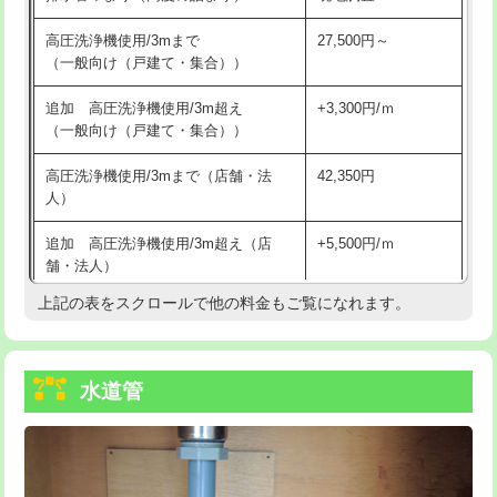
給水管工事※（バンド止め)
3,300円
高圧洗浄機使用/3mまで
27,500円～
（一般向け（戸建て・集合））
給水管工事※（支持金具設置)
5,500円
追加 高圧洗浄機使用/3m超え
+3,300円/ｍ
給水管工事※（保温材使用（バンド止
5,500円
（一般向け（戸建て・集合））
め込み）)
高圧洗浄機使用/3mまで（店舗・法
42,350円
給水管工事※（土の掘削・埋め戻し作
11,000円
人）
業)
追加 高圧洗浄機使用/3m超え（店
+5,500円/ｍ
給水管工事※（塩ビ管（VP・HI）使
33,000円
舗・法人）
用/3ｍまで)
上記の表をスクロールで他の料金もご覧になれます。
高度高圧洗浄換
現地調査
給水管工事※（塩ビ管（VP・HI）使
+8,800円
用（追加）/3ｍ超え)
トーラー作業
16,500円
給水管工事※（ライニング鋼管・銅
44,000円
水道管
トーラー機使用/3mまで
33,000円
管・ポリ管・HT管使用/3ｍまで)
追加トーラー機使用/3m超え
+3,300円
給水管工事※（ライニング鋼管・銅
+8,800円
管・ポリ管・HT管使用/3ｍ超え)
カメラ調査
33,000円