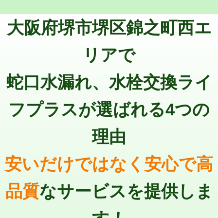
トーラー機使用/3mまで
33,000円
マス交換（深さ50㎝以上）
66,000円
大阪府堺市堺区錦之町西エ
追加トーラー機使用/3m超え
+3,300円
コンクリート斫り（厚さ10㎝まで）
27,500円
カメラ調査
33,000円
リアで
コンクリート斫り（厚さ10㎝超え）
38,500円
桝清掃
8,800円
蛇口水漏れ、水栓交換ライ
モルタル補修（厚さ10㎝まで）
27,500円
止水・漏水調査・防水処理・清掃・修
11,000円
理・調整・分解・加工など（軽作業）
モルタル補修（厚さ10㎝超え）
38,500円
フプラスが選ばれる4つの
止水・漏水調査・防水処理・清掃・修
22,000円
追加人工
16,500円
理・調整・分解・加工など（中作業）
理由
廃棄・処分
現場見積
止水・漏水調査・防水処理・清掃・修
33,000円
理・調整・分解・加工など（重作業）
安いだけではなく安心で高
その他部品の脱着
8,800円～
品質
なサービスを提供しま
交換・取付（タンク）
22,000円+材料費
交換・取付(単水栓（壁付・デッキ
13,200円+材料費