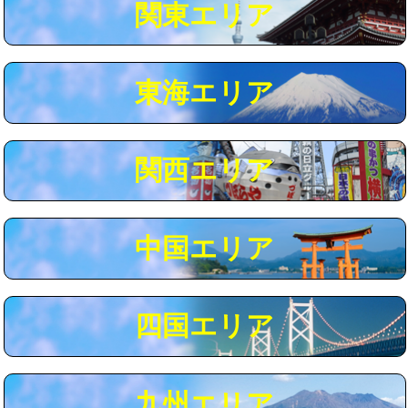
関東エリア
マス交換（深さ50㎝以上）
66,000円
コンクリート斫り（厚さ10㎝まで）
27,500円
東海エリア
コンクリート斫り（厚さ10㎝超え）
38,500円
モルタル補修（厚さ10㎝まで）
27,500円
モルタル補修（厚さ10㎝超え）
38,500円
関西エリア
追加人工
16,500円
廃棄・処分
現場見積
中国エリア
※給水管工事は20mmまでの価格です。
四国エリア
九州エリア