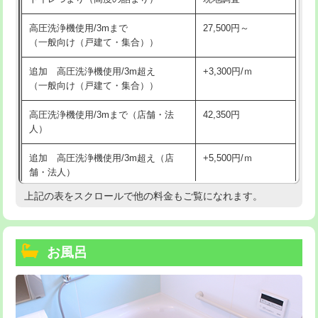
高圧洗浄機使用/3mまで
27,500円～
（一般向け（戸建て・集合））
追加 高圧洗浄機使用/3m超え
+3,300円/ｍ
（一般向け（戸建て・集合））
高圧洗浄機使用/3mまで（店舗・法
42,350円
人）
追加 高圧洗浄機使用/3m超え（店
+5,500円/ｍ
舗・法人）
上記の表をスクロールで他の料金もご覧になれます。
高度高圧洗浄換
現地調査
トーラー作業
16,500円
お風呂
トーラー機使用/3mまで
33,000円
追加トーラー機使用/3m超え
+3,300円
カメラ調査
33,000円