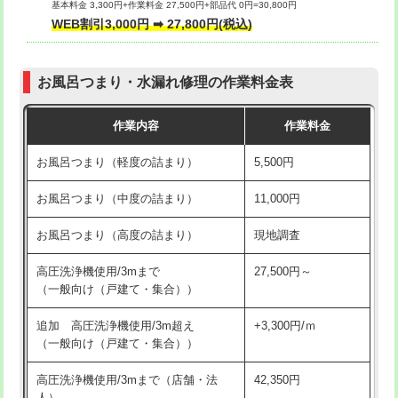
基本料金 3,300円+作業料金 27,500円+部品代 0円=30,800円
交換・取付（タンク）
22,000円+材料費
WEB割引3,000円 ➡ 27,800円(税込)
交換・取付（便器）
22,000円+材料費
お風呂つまり・水漏れ修理の作業料金表
交換・取付（普通便座）
11,000円+材料費
作業内容
作業料金
交換・取付（温水洗浄便座）
16,500円+材料費
お風呂つまり（軽度の詰まり）
5,500円
交換・取付(単水栓（壁付・デッキ
13,200円+材料費
式）)
お風呂つまり（中度の詰まり）
11,000円
交換・取付(混合水栓（壁付・デッキ
16,500円+材料費
お風呂つまり（高度の詰まり）
現地調査
式・ワンホール）)
高圧洗浄機使用/3mまで
27,500円～
交換・取付(排水栓・排水トラップ
22,000円+材料費
（一般向け（戸建て・集合））
（P/S/ポップアップ））
追加 高圧洗浄機使用/3m超え
+3,300円/ｍ
交換・取付（その他部品）
11,000円+材料費
（一般向け（戸建て・集合））
持込商品取付（単水栓）
13,200円
高圧洗浄機使用/3mまで（店舗・法
42,350円
人）