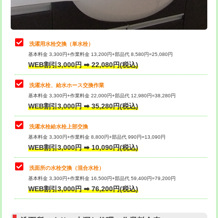
理・調整・分解・加工など（軽作業）
給水管工事※（ライニング鋼管・銅
44,000円
管・ポリ管・HT管使用/3ｍまで)
止水・漏水調査・防水処理・清掃・修
22,000円
理・調整・分解・加工など（中作業）
給水管工事※（ライニング鋼管・銅
+8,800円
洗濯用水栓交換（単水栓）
管・ポリ管・HT管使用/3ｍ超え)
基本料金 3,300円+作業料金 13,200円+部品代 8,580円=25,080円
止水・漏水調査・防水処理・清掃・修
33,000円
WEB割引3,000円 ➡ 22,080円(税込)
理・調整・分解・加工など（重作業）
排水管工事（土の掘削・埋め戻し作
11,000円~
業）
洗濯水栓、給水ホース交換作業
キッチンタンク脱着
16,500円
基本料金 3,300円+作業料金 22,000円+部品代 12,980円=38,280円
排水管工事（排水管工事/3ｍまで）
55,000円
WEB割引3,000円 ➡ 35,280円(税込)
その他部品の脱着
8,800円～
排水管工事（追加 排水管工事/3ｍ超
+11,000円
交換・取付（タンク）
22,000円+材料費
洗濯水栓給水栓上部交換
え）
基本料金 3,300円+作業料金 8,800円+部品代 990円=13,090円
交換・取付(単水栓（壁付・デッキ
13,200円+材料費
WEB割引3,000円 ➡ 10,090円(税込)
マス交換（土の掘削・埋め戻し作業）
11,000円~
式）)
洗面所の水栓交換（混合水栓）
マス交換（深さ50㎝未満）
55,000円
交換・取付(混合水栓（壁付・デッキ
16,500円+材料費
基本料金 3,300円+作業料金 16,500円+部品代 59,400円=79,200円
式・ワンホール）)
WEB割引3,000円 ➡ 76,200円(税込)
マス交換（深さ50㎝以上）
66,000円
交換・取付(排水栓・排水トラップ
22,000円+材料費
コンクリート斫り（厚さ10㎝まで）
27,500円
（P/S/ポップアップ））