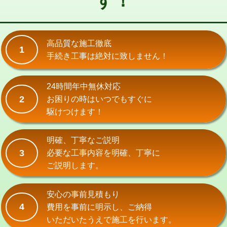
す！
式）)
交換・取付(混合水栓（壁付・デッキ
16,500円+材料費
式・ワンホール）)
高品質な施工徹底
1
手続き工事は絶対に致しません！
交換・取付(排水栓・排水トラップ
22,000円+材料費
（P/S/ポップアップ））
24時間年中無休対応
交換・取付（その他部品）
11,000円+材料費
2
お困りの時はいつでもすぐに
持込商品取付（単水栓）
13,200円
駆けつけます！
持込商品取付（混合水栓）
16,500円
明確、丁寧なご説明
持込商品取付（浄水器・分岐水栓）
16,500円
3
必要な工事内容を明確、丁寧に
ご説明します。
給水管工事※（ホール加工)
16,500円
給水管工事※（バンド止め)
3,300円
安心の事前見積もり
4
費用を事前に明示し、ご納得
給水管工事※（支持金具設置)
5,500円
いただいたうえで施工を行います。