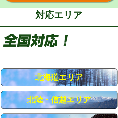
給水管工事※（保温材使用（バンド止
5,500円
め込み）)
対応エリア
給水管工事※（土の掘削・埋め戻し作
11,000円
業)
給水管工事※（塩ビ管（VP・HI）使
33,000円
用/3ｍまで)
給水管工事※（塩ビ管（VP・HI）使
+8,800円
用（追加）/3ｍ超え)
給水管工事※（ライニング鋼管・銅
44,000円
管・ポリ管・HT管使用/3ｍまで)
北海道エリア
給水管工事※（ライニング鋼管・銅
+8,800円
管・ポリ管・HT管使用/3ｍ超え)
北陸・信越エリア
マス交換（土の掘削・埋め戻し作業）
11,000円~
マス交換（深さ50㎝未満）
55,000円