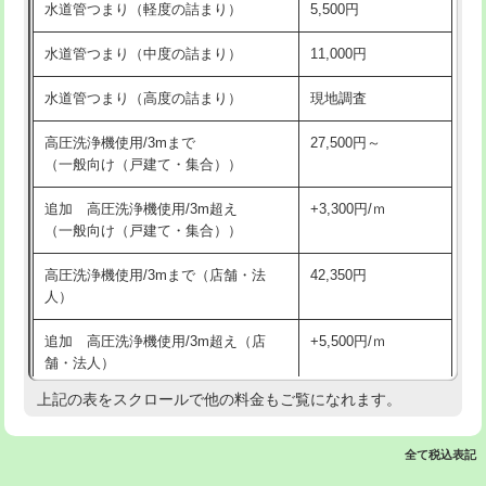
水道管つまり（軽度の詰まり）
5,500円
交換・取付(排水栓・排水トラップ
22,000円+材料費
洗面台設置
38,500円
（P/S/ポップアップ））
水道管つまり（中度の詰まり）
11,000円
化粧台設置
22,000円
交換・取付（その他部品）
11,000円+材料費
水道管つまり（高度の詰まり）
現地調査
追加人工
16,500円
持込商品取付（単水栓）
13,200円
高圧洗浄機使用/3mまで
27,500円～
廃棄・処分
現場見積
（一般向け（戸建て・集合））
持込商品取付（混合水栓）
16,500円
※給水管工事は20mmまでの価格です。
追加 高圧洗浄機使用/3m超え
+3,300円/ｍ
持込商品取付（浄水器・分岐水栓）
16,500円
（一般向け（戸建て・集合））
排水管工事（土の掘削・埋め戻し作
11,000円~
高圧洗浄機使用/3mまで（店舗・法
42,350円
業）
人）
排水管工事（排水管工事/3ｍまで）
55,000円
追加 高圧洗浄機使用/3m超え（店
+5,500円/ｍ
舗・法人）
排水管工事（追加 排水管工事/3ｍ超
+11,000円
え）
上記の表をスクロールで他の料金もご覧になれます。
高度高圧洗浄換
現地調査
マス交換（土の掘削・埋め戻し作業）
11,000円~
トーラー作業
16,500円
全て税込表記
マス交換（深さ50㎝未満）
55,000円