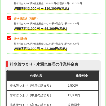
基本料金 3,300円+作業料金 110,000円+部品代 0円=113,300円
WEB割引3,000円 ➡ 110,300円(税込)
交換・取付（タンク）
22,000円+材料費
マス交換（深さ50㎝以上）
66,000円
交換・取付(単水栓（壁付・デッキ
13,200円+材料費
コンクリート斫り（厚さ10㎝まで）
27,500円
排水桝交換（1箇所）
式）)
基本料金 3,300円+作業料金 55,000円+部品代 0円=58,300円
コンクリート斫り（厚さ10㎝超え）
38,500円
WEB割引3,000円 ➡ 55,300円(税込)
交換・取付(混合水栓（壁付・デッキ
16,500円+材料費
式・ワンホール）)
モルタル補修（厚さ10㎝まで）
27,500円
排水管補修
基本料金 3,300円+作業料金 22,000円+部品代 0円=25,300円
交換・取付(排水栓・排水トラップ
22,000円+材料費
モルタル補修（厚さ10㎝超え）
38,500円
WEB割引3,000円 ➡ 22,300円(税込)
（P/S/ポップアップ））
台所シンク・作業台設置
現場見積
交換・取付（その他部品）
11,000円+材料費
排水管つまり・水漏れ修理の作業料金表
追加人工
16,500円
持込商品取付（単水栓）
13,200円
作業内容
作業料金
廃棄・処分
現場見積
持込商品取付（混合水栓）
16,500円
排水管つまり（軽度の詰まり）
5,500円
※給水管工事は20mmまでの価格です。
持込商品取付（浄水器・分岐水栓）
16,500円
排水管つまり（中度の詰まり）
11,000円
給水管工事※（ホール加工)
16,500円
排水管つまり（高度の詰まり）
現地調査