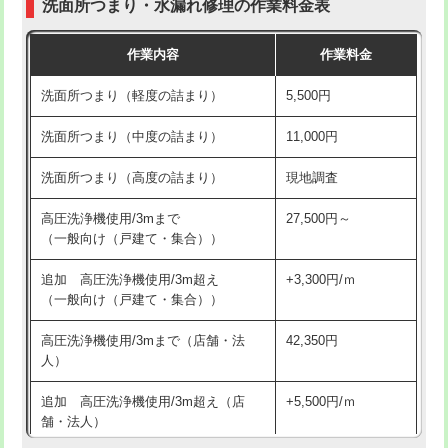
洗面所つまり・水漏れ修理の作業料金表
コンクリート斫り（厚さ10㎝超え）
38,500円
交換・取付（その他部品）
11,000円+材料費
作業内容
作業料金
モルタル補修（厚さ10㎝まで）
27,500円
持込商品取付（単水栓）
13,200円
洗面所つまり（軽度の詰まり）
5,500円
モルタル補修（厚さ10㎝超え）
38,500円
持込商品取付（混合水栓）
16,500円
洗面所つまり（中度の詰まり）
11,000円
洗面台設置
38,500円
持込商品取付（浄水器・分岐水栓）
16,500円
洗面所つまり（高度の詰まり）
現地調査
バスタブ設置
現場見積
給水管工事※（ホール加工)
16,500円
高圧洗浄機使用/3mまで
27,500円～
追加人工
16,500円
（一般向け（戸建て・集合））
給水管工事※（バンド止め)
3,300円
廃棄・処分
現場見積
追加 高圧洗浄機使用/3m超え
+3,300円/ｍ
給水管工事※（支持金具設置)
5,500円
（一般向け（戸建て・集合））
※給水管工事は20mmまでの価格です。
給水管工事※（保温材使用（バンド止
5,500円
高圧洗浄機使用/3mまで（店舗・法
42,350円
め込み）)
人）
給水管工事※（土の掘削・埋め戻し作
11,000円
追加 高圧洗浄機使用/3m超え（店
+5,500円/ｍ
業)
舗・法人）
給水管工事※（塩ビ管（VP・HI）使
33,000円