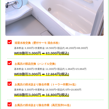
桝清掃
8,800円
止水・漏水調査・防水処理・清掃・修
11,000円
理・調整・分解・加工など（軽作業）
止水・漏水調査・防水処理・清掃・修
22,000円
理・調整・分解・加工など（中作業）
浴室水栓交換（壁付サーモ 混合水栓）
基本料金 3,300円+作業料金 16,500円+部品代 46,200円=66,000円
止水・漏水調査・防水処理・清掃・修
33,000円
WEB割引3,000円 ➡ 63,000円(税込)
理・調整・分解・加工など（重作業）
お風呂の部品交換（ハンドル交換）
トイレタンク脱着
16,500円
基本料金 3,300円+作業料金 11,000円+部品代 1,364円=15,664円
WEB割引3,000円 ➡ 12,664円(税込)
トイレ便器脱着
16,500円
タンクレストイレ脱着
33,000円
お風呂の排水詰まり除去作業（トーラー作業3ｍ迄）
基本料金 3,300円+作業料金 16,500円+部品代 0円=19,800円
小便器トイレ脱着
現地見積
WEB割引3,000円 ➡ 16,800円(税込)
その他部品の脱着
8,800円～
お風呂の排水詰まり除去作業（高圧洗浄3ｍ迄）