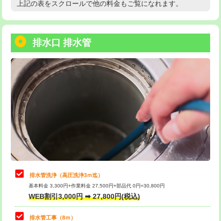
上記の表をスクロールで他の料金もご覧になれます。
高度高圧洗浄換
現地調査
用/3ｍまで)
トーラー作業
16,500円
給水管工事※（塩ビ管（VP・HI）使
+8,800円
用（追加）/3ｍ超え)
排水口 排水管
トーラー機使用/3mまで
33,000円
給水管工事※（ライニング鋼管・銅
44,000円
追加トーラー機使用/3m超え
+3,300円
管・ポリ管・HT管使用/3ｍまで)
カメラ調査
33,000円
給水管工事※（ライニング鋼管・銅
+8,800円
管・ポリ管・HT管使用/3ｍ超え)
桝清掃
8,800円
排水管工事（土の掘削・埋め戻し作
11,000円~
止水・漏水調査・防水処理・清掃・修
11,000円
業）
理・調整・分解・加工など（軽作業）
排水管工事（排水管工事/3ｍまで）
55,000円
止水・漏水調査・防水処理・清掃・修
22,000円
理・調整・分解・加工など（中作業）
排水管工事（追加 排水管工事/3ｍ超
+11,000円
排水管洗浄（高圧洗浄3ｍ迄）
え）
基本料金 3,300円+作業料金 27,500円+部品代 0円=30,800円
止水・漏水調査・防水処理・清掃・修
33,000円
WEB割引3,000円 ➡ 27,800円(税込)
理・調整・分解・加工など（重作業）
マス交換（土の掘削・埋め戻し作業）
11,000円~
排水管工事（8ｍ）
その他部品の脱着
8,800円～
マス交換（深さ50㎝未満）
55,000円