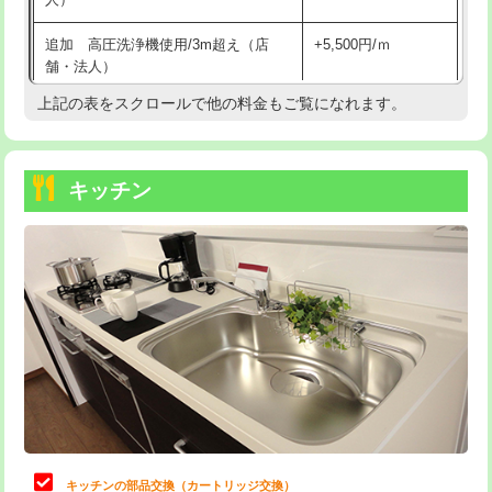
持込商品取付（混合水栓）
16,500円
追加 高圧洗浄機使用/3m超え（店
+5,500円/ｍ
持込商品取付（浄水器・分岐水栓）
16,500円
舗・法人）
持込商品取付（温水洗浄便座）
22,000円
上記の表をスクロールで他の料金もご覧になれます。
高度高圧洗浄換
現地調査
持込商品取付（普通便座⇔温水洗浄便
22,000円
トーラー作業
16,500円
座）
キッチン
トーラー機使用/3mまで
33,000円
給水管工事※（ホール加工)
16,500円
追加トーラー機使用/3m超え
+3,300円
給水管工事※（バンド止め)
3,300円
カメラ調査
33,000円
給水管工事※（支持金具設置)
5,500円
桝清掃
8,800円
給水管工事※（保温材使用（バンド止
5,500円
め込み）)
止水・漏水調査・防水処理・清掃・修
11,000円
理・調整・分解・加工など（軽作業）
給水管工事※（土の掘削・埋め戻し作
11,000円
業)
止水・漏水調査・防水処理・清掃・修
22,000円
理・調整・分解・加工など（中作業）
給水管工事※（塩ビ管（VP・HI）使
33,000円
キッチンの部品交換（カートリッジ交換）