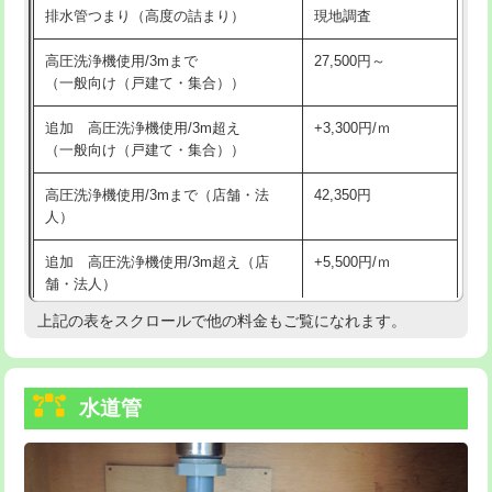
排水管つまり（高度の詰まり）
現地調査
給水管工事※（バンド止め)
3,300円
高圧洗浄機使用/3mまで
27,500円～
（一般向け（戸建て・集合））
給水管工事※（支持金具設置)
5,500円
追加 高圧洗浄機使用/3m超え
+3,300円/ｍ
給水管工事※（保温材使用（バンド止
5,500円
（一般向け（戸建て・集合））
め込み）)
高圧洗浄機使用/3mまで（店舗・法
42,350円
給水管工事※（土の掘削・埋め戻し作
11,000円
人）
業)
追加 高圧洗浄機使用/3m超え（店
+5,500円/ｍ
給水管工事※（塩ビ管（VP・HI）使
33,000円
舗・法人）
用/3ｍまで)
上記の表をスクロールで他の料金もご覧になれます。
高度高圧洗浄換
現地調査
給水管工事※（塩ビ管（VP・HI）使
+8,800円
用（追加）/3ｍ超え)
トーラー作業
16,500円
給水管工事※（ライニング鋼管・銅
44,000円
水道管
トーラー機使用/3mまで
33,000円
管・ポリ管・HT管使用/3ｍまで)
追加トーラー機使用/3m超え
+3,300円
給水管工事※（ライニング鋼管・銅
+8,800円
管・ポリ管・HT管使用/3ｍ超え)