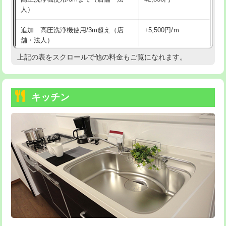
人）
持込商品取付（混合水栓）
16,500円
追加 高圧洗浄機使用/3m超え（店
+5,500円/ｍ
持込商品取付（浄水器・分岐水栓）
16,500円
舗・法人）
持込商品取付（温水洗浄便座）
22,000円
上記の表をスクロールで他の料金もご覧になれます。
高度高圧洗浄換
現地調査
持込商品取付（普通便座⇔温水洗浄便
22,000円
トーラー作業
16,500円
座）
キッチン
トーラー機使用/3mまで
33,000円
給水管工事※（ホール加工)
16,500円
追加トーラー機使用/3m超え
+3,300円
給水管工事※（バンド止め)
3,300円
カメラ調査
33,000円
給水管工事※（支持金具設置)
5,500円
桝清掃
8,800円
給水管工事※（保温材使用（バンド止
5,500円
め込み）)
止水・漏水調査・防水処理・清掃・修
11,000円
理・調整・分解・加工など（軽作業）
給水管工事※（土の掘削・埋め戻し作
11,000円
業)
止水・漏水調査・防水処理・清掃・修
22,000円
理・調整・分解・加工など（中作業）