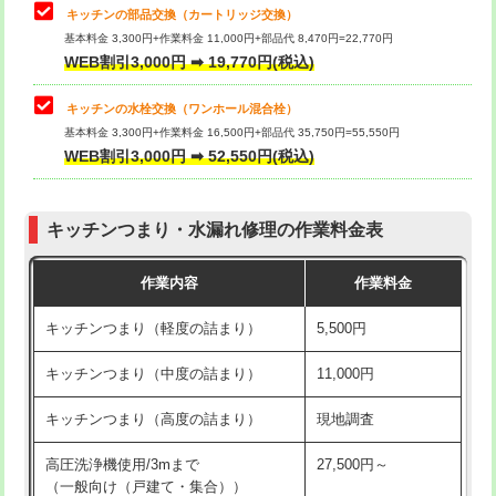
給水管工事※（塩ビ管（VP・HI）使
33,000円
キッチンの部品交換（カートリッジ交換）
用/3ｍまで)
基本料金 3,300円+作業料金 11,000円+部品代 8,470円=22,770円
止水・漏水調査・防水処理・清掃・修
33,000円
WEB割引3,000円 ➡ 19,770円(税込)
理・調整・分解・加工など（重作業）
給水管工事※（塩ビ管（VP・HI）使
+8,800円
用（追加）/3ｍ超え)
キッチンの水栓交換（ワンホール混合栓）
お風呂タンク脱着
16,500円
基本料金 3,300円+作業料金 16,500円+部品代 35,750円=55,550円
給水管工事※（ライニング鋼管・銅
44,000円
WEB割引3,000円 ➡ 52,550円(税込)
その他部品の脱着
8,800円～
管・ポリ管・HT管使用/3ｍまで)
交換・取付（タンク）
22,000円+材料費
給水管工事※（ライニング鋼管・銅
+8,800円
管・ポリ管・HT管使用/3ｍ超え)
キッチンつまり・水漏れ修理の作業料金表
交換・取付(単水栓（壁付・デッキ
13,200円+材料費
式）)
排水管工事（土の掘削・埋め戻し作
11,000円~
作業内容
作業料金
業）
交換・取付(混合水栓（壁付・デッキ
16,500円+材料費
キッチンつまり（軽度の詰まり）
5,500円
式・ワンホール）)
排水管工事（排水管工事/3ｍまで）
55,000円
キッチンつまり（中度の詰まり）
11,000円
交換・取付(排水栓・排水トラップ
22,000円+材料費
排水管工事（追加 排水管工事/3ｍ超
+11,000円
（P/S/ポップアップ））
え）
キッチンつまり（高度の詰まり）
現地調査
交換・取付（その他部品）
11,000円+材料費
マス交換（土の掘削・埋め戻し作業）
11,000円~
高圧洗浄機使用/3mまで
27,500円～
（一般向け（戸建て・集合））