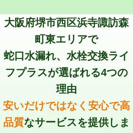
マス交換（深さ50㎝未満）
55,000円
トーラー機使用/3mまで
33,000円
マス交換（深さ50㎝以上）
66,000円
大阪府堺市西区浜寺諏訪森
追加トーラー機使用/3m超え
+3,300円
コンクリート斫り（厚さ10㎝まで）
27,500円
カメラ調査
33,000円
町東エリアで
コンクリート斫り（厚さ10㎝超え）
38,500円
桝清掃
8,800円
蛇口水漏れ、水栓交換ライ
モルタル補修（厚さ10㎝まで）
27,500円
止水・漏水調査・防水処理・清掃・修
11,000円
理・調整・分解・加工など（軽作業）
モルタル補修（厚さ10㎝超え）
38,500円
フプラスが選ばれる4つの
止水・漏水調査・防水処理・清掃・修
22,000円
追加人工
16,500円
理・調整・分解・加工など（中作業）
理由
廃棄・処分
現場見積
止水・漏水調査・防水処理・清掃・修
33,000円
理・調整・分解・加工など（重作業）
安いだけではなく安心で高
その他部品の脱着
8,800円～
品質
なサービスを提供しま
交換・取付（タンク）
22,000円+材料費