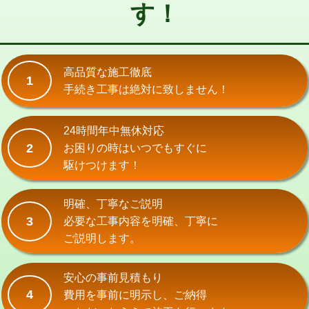
す！
交換・取付(単水栓（壁付・デッキ
13,200円+材料費
式）)
交換・取付(混合水栓（壁付・デッキ
16,500円+材料費
式・ワンホール）)
高品質な施工徹底
1
手続き工事は絶対に致しません！
交換・取付(排水栓・排水トラップ
22,000円+材料費
（P/S/ポップアップ））
24時間年中無休対応
交換・取付（その他部品）
11,000円+材料費
2
お困りの時はいつでもすぐに
持込商品取付（単水栓）
13,200円
駆けつけます！
持込商品取付（混合水栓）
16,500円
明確、丁寧なご説明
持込商品取付（浄水器・分岐水栓）
16,500円
3
必要な工事内容を明確、丁寧に
ご説明します。
給水管工事※（ホール加工)
16,500円
給水管工事※（バンド止め)
3,300円
安心の事前見積もり
4
費用を事前に明示し、ご納得
給水管工事※（支持金具設置)
5,500円