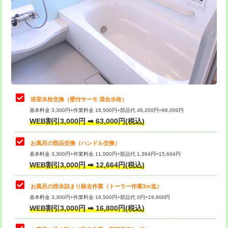
カメラ調査
33,000円
桝清掃
8,800円
止水・漏水調査・防水処理・清掃・修
11,000円
理・調整・分解・加工など（軽作業）
止水・漏水調査・防水処理・清掃・修
22,000円
理・調整・分解・加工など（中作業）
浴室水栓交換（壁付サーモ 混合水栓）
基本料金 3,300円+作業料金 16,500円+部品代 46,200円=66,000円
止水・漏水調査・防水処理・清掃・修
33,000円
WEB割引3,000円 ➡ 63,000円(税込)
理・調整・分解・加工など（重作業）
お風呂の部品交換（ハンドル交換）
トイレタンク脱着
16,500円
基本料金 3,300円+作業料金 11,000円+部品代 1,364円=15,664円
WEB割引3,000円 ➡ 12,664円(税込)
トイレ便器脱着
16,500円
タンクレストイレ脱着
33,000円
お風呂の排水詰まり除去作業（トーラー作業3ｍ迄）
基本料金 3,300円+作業料金 16,500円+部品代 0円=19,800円
小便器トイレ脱着
現地見積
WEB割引3,000円 ➡ 16,800円(税込)
その他部品の脱着
8,800円～