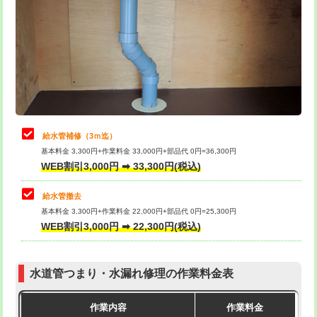
カメラ調査
33,000円
排水管工事（土の掘削・埋め戻し作
11,000円~
桝清掃
8,800円
業）
止水・漏水調査・防水処理・清掃・修
11,000円
排水管工事（排水管工事/3ｍまで）
55,000円
理・調整・分解・加工など（軽作業）
排水管工事（追加 排水管工事/3ｍ超
+11,000円
止水・漏水調査・防水処理・清掃・修
22,000円
え）
理・調整・分解・加工など（中作業）
給水管補修（3ｍ迄）
マス交換（土の掘削・埋め戻し作業）
11,000円~
基本料金 3,300円+作業料金 33,000円+部品代 0円=36,300円
止水・漏水調査・防水処理・清掃・修
33,000円
WEB割引3,000円 ➡ 33,300円(税込)
理・調整・分解・加工など（重作業）
マス交換（深さ50㎝未満）
55,000円
給水管撤去
その他部品の脱着
8,800円～
マス交換（深さ50㎝以上）
66,000円
基本料金 3,300円+作業料金 22,000円+部品代 0円=25,300円
WEB割引3,000円 ➡ 22,300円(税込)
交換・取付（タンク）
22,000円+材料費
コンクリート斫り（厚さ10㎝まで）
27,500円
交換・取付(単水栓（壁付・デッキ
13,200円+材料費
コンクリート斫り（厚さ10㎝超え）
38,500円
式）)
水道管つまり・水漏れ修理の作業料金表
モルタル補修（厚さ10㎝まで）
27,500円
交換・取付(混合水栓（壁付・デッキ
16,500円+材料費
作業内容
作業料金
式・ワンホール）)
モルタル補修（厚さ10㎝超え）
38,500円