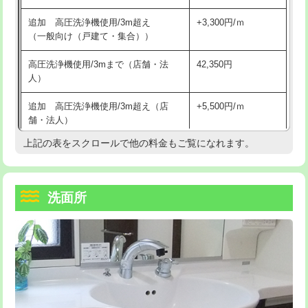
持込商品取付（単水栓）
13,200円
マス交換（深さ50㎝未満）
55,000円
追加 高圧洗浄機使用/3m超え
+3,300円/ｍ
持込商品取付（混合水栓）
16,500円
マス交換（深さ50㎝以上）
66,000円
（一般向け（戸建て・集合））
持込商品取付（浄水器・分岐水栓）
16,500円
コンクリート斫り（厚さ10㎝まで）
27,500円
高圧洗浄機使用/3mまで（店舗・法
42,350円
人）
給水管工事※（ホール加工)
16,500円
コンクリート斫り（厚さ10㎝超え）
38,500円
追加 高圧洗浄機使用/3m超え（店
+5,500円/ｍ
給水管工事※（バンド止め)
3,300円
モルタル補修（厚さ10㎝まで）
27,500円
舗・法人）
給水管工事※（支持金具設置)
5,500円
モルタル補修（厚さ10㎝超え）
38,500円
上記の表をスクロールで他の料金もご覧になれます。
高度高圧洗浄換
現地調査
給水管工事※（保温材使用（バンド止
5,500円
洗面台設置
38,500円
トーラー作業
16,500円
め込み）)
洗面所
追加人工
16,500円
トーラー機使用/3mまで
33,000円
給水管工事※（土の掘削・埋め戻し作
11,000円
業)
廃棄・処分
現場見積
追加トーラー機使用/3m超え
+3,300円
給水管工事※（塩ビ管（VP・HI）使
33,000円
※給水管工事は20mmまでの価格です。
カメラ調査
33,000円
用/3ｍまで)
桝清掃
8,800円
給水管工事※（塩ビ管（VP・HI）使
+8,800円