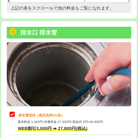
給水管工事※（塩ビ管（VP・HI）使
33,000円
上記の表をスクロールで他の料金もご覧になれます。
高度高圧洗浄換
現地調査
用/3ｍまで)
トーラー作業
16,500円
給水管工事※（塩ビ管（VP・HI）使
+8,800円
用（追加）/3ｍ超え)
排水口 排水管
トーラー機使用/3mまで
33,000円
給水管工事※（ライニング鋼管・銅
44,000円
追加トーラー機使用/3m超え
+3,300円
管・ポリ管・HT管使用/3ｍまで)
カメラ調査
33,000円
給水管工事※（ライニング鋼管・銅
+8,800円
管・ポリ管・HT管使用/3ｍ超え)
桝清掃
8,800円
排水管工事（土の掘削・埋め戻し作
11,000円~
止水・漏水調査・防水処理・清掃・修
11,000円
業）
理・調整・分解・加工など（軽作業）
排水管工事（排水管工事/3ｍまで）
55,000円
止水・漏水調査・防水処理・清掃・修
22,000円
理・調整・分解・加工など（中作業）
排水管工事（追加 排水管工事/3ｍ超
+11,000円
排水管洗浄（高圧洗浄3ｍ迄）
え）
基本料金 3,300円+作業料金 27,500円+部品代 0円=30,800円
止水・漏水調査・防水処理・清掃・修
33,000円
WEB割引3,000円 ➡ 27,800円(税込)
理・調整・分解・加工など（重作業）
マス交換（土の掘削・埋め戻し作業）
11,000円~