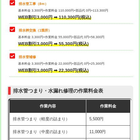
排水管工事（8ｍ）
その他部品の脱着
8,800円～
マス交換（深さ50㎝未満）
55,000円
基本料金 3,300円+作業料金 110,000円+部品代 0円=113,300円
WEB割引3,000円 ➡ 110,300円(税込)
交換・取付（タンク）
22,000円+材料費
マス交換（深さ50㎝以上）
66,000円
交換・取付(単水栓（壁付・デッキ
13,200円+材料費
コンクリート斫り（厚さ10㎝まで）
27,500円
排水桝交換（1箇所）
式）)
基本料金 3,300円+作業料金 55,000円+部品代 0円=58,300円
コンクリート斫り（厚さ10㎝超え）
38,500円
WEB割引3,000円 ➡ 55,300円(税込)
交換・取付(混合水栓（壁付・デッキ
16,500円+材料費
式・ワンホール）)
モルタル補修（厚さ10㎝まで）
27,500円
排水管補修
基本料金 3,300円+作業料金 22,000円+部品代 0円=25,300円
交換・取付(排水栓・排水トラップ
22,000円+材料費
モルタル補修（厚さ10㎝超え）
38,500円
WEB割引3,000円 ➡ 22,300円(税込)
（P/S/ポップアップ））
台所シンク・作業台設置
現場見積
交換・取付（その他部品）
11,000円+材料費
排水管つまり・水漏れ修理の作業料金表
追加人工
16,500円
持込商品取付（単水栓）
13,200円
作業内容
作業料金
廃棄・処分
現場見積
持込商品取付（混合水栓）
16,500円
排水管つまり（軽度の詰まり）
5,500円
※給水管工事は20mmまでの価格です。
持込商品取付（浄水器・分岐水栓）
16,500円
排水管つまり（中度の詰まり）
11,000円
給水管工事※（ホール加工)
16,500円