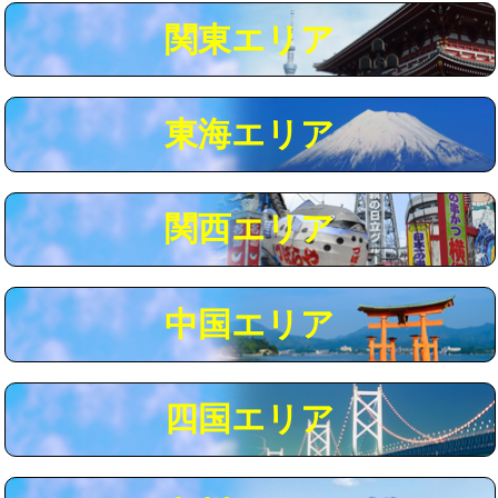
関東エリア
マス交換（深さ50㎝以上）
66,000円
コンクリート斫り（厚さ10㎝まで）
27,500円
東海エリア
コンクリート斫り（厚さ10㎝超え）
38,500円
モルタル補修（厚さ10㎝まで）
27,500円
モルタル補修（厚さ10㎝超え）
38,500円
関西エリア
追加人工
16,500円
廃棄・処分
現場見積
中国エリア
※給水管工事は20mmまでの価格です。
四国エリア