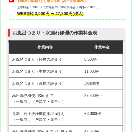
お風呂の排水詰まり除去作業（高圧洗浄3ｍ迄）
基本料金 3,300円+作業料金 27,500円+部品代 0円=30,800円
交換・取付（タンク）
22,000円+材料費
WEB割引3,000円 ➡ 27,800円(税込)
交換・取付（便器）
22,000円+材料費
お風呂つまり・水漏れ修理の作業料金表
交換・取付（普通便座）
11,000円+材料費
作業内容
作業料金
交換・取付（温水洗浄便座）
16,500円+材料費
お風呂つまり（軽度の詰まり）
5,500円
交換・取付(単水栓（壁付・デッキ
13,200円+材料費
式）)
お風呂つまり（中度の詰まり）
11,000円
交換・取付(混合水栓（壁付・デッキ
16,500円+材料費
お風呂つまり（高度の詰まり）
現地調査
式・ワンホール）)
高圧洗浄機使用/3mまで
27,500円～
交換・取付(排水栓・排水トラップ
22,000円+材料費
（一般向け（戸建て・集合））
（P/S/ポップアップ））
追加 高圧洗浄機使用/3m超え
+3,300円/ｍ
交換・取付（その他部品）
11,000円+材料費
（一般向け（戸建て・集合））
持込商品取付（単水栓）
13,200円
高圧洗浄機使用/3mまで（店舗・法
42,350円