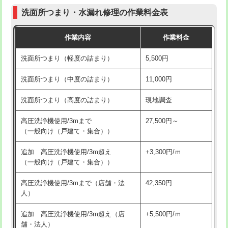
コンクリート斫り（厚さ10㎝まで）
27,500円
（P/S/ポップアップ））
洗面所つまり・水漏れ修理の作業料金表
コンクリート斫り（厚さ10㎝超え）
38,500円
交換・取付（その他部品）
11,000円+材料費
作業内容
作業料金
モルタル補修（厚さ10㎝まで）
27,500円
持込商品取付（単水栓）
13,200円
洗面所つまり（軽度の詰まり）
5,500円
モルタル補修（厚さ10㎝超え）
38,500円
持込商品取付（混合水栓）
16,500円
洗面所つまり（中度の詰まり）
11,000円
洗面台設置
38,500円
持込商品取付（浄水器・分岐水栓）
16,500円
洗面所つまり（高度の詰まり）
現地調査
バスタブ設置
現場見積
給水管工事※（ホール加工)
16,500円
高圧洗浄機使用/3mまで
27,500円～
追加人工
16,500円
（一般向け（戸建て・集合））
給水管工事※（バンド止め)
3,300円
廃棄・処分
現場見積
追加 高圧洗浄機使用/3m超え
+3,300円/ｍ
給水管工事※（支持金具設置)
5,500円
（一般向け（戸建て・集合））
※給水管工事は20mmまでの価格です。
給水管工事※（保温材使用（バンド止
5,500円
高圧洗浄機使用/3mまで（店舗・法
42,350円
め込み）)
人）
給水管工事※（土の掘削・埋め戻し作
11,000円
追加 高圧洗浄機使用/3m超え（店
+5,500円/ｍ
業)
舗・法人）