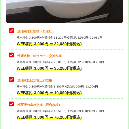
用（追加）/3ｍ超え)
止水・漏水調査・防水処理・清掃・修
11,000円
理・調整・分解・加工など（軽作業）
給水管工事※（ライニング鋼管・銅
44,000円
管・ポリ管・HT管使用/3ｍまで)
止水・漏水調査・防水処理・清掃・修
22,000円
理・調整・分解・加工など（中作業）
給水管工事※（ライニング鋼管・銅
+8,800円
洗濯用水栓交換（単水栓）
管・ポリ管・HT管使用/3ｍ超え)
基本料金 3,300円+作業料金 13,200円+部品代 8,580円=25,080円
止水・漏水調査・防水処理・清掃・修
33,000円
WEB割引3,000円 ➡ 22,080円(税込)
理・調整・分解・加工など（重作業）
排水管工事（土の掘削・埋め戻し作
11,000円~
業）
洗濯水栓、給水ホース交換作業
キッチンタンク脱着
16,500円
基本料金 3,300円+作業料金 22,000円+部品代 12,980円=38,280円
排水管工事（排水管工事/3ｍまで）
55,000円
WEB割引3,000円 ➡ 35,280円(税込)
その他部品の脱着
8,800円～
排水管工事（追加 排水管工事/3ｍ超
+11,000円
交換・取付（タンク）
22,000円+材料費
洗濯水栓給水栓上部交換
え）
基本料金 3,300円+作業料金 8,800円+部品代 990円=13,090円
交換・取付(単水栓（壁付・デッキ
13,200円+材料費
WEB割引3,000円 ➡ 10,090円(税込)
マス交換（土の掘削・埋め戻し作業）
11,000円~
式）)
洗面所の水栓交換（混合水栓）
マス交換（深さ50㎝未満）
55,000円
交換・取付(混合水栓（壁付・デッキ
16,500円+材料費
基本料金 3,300円+作業料金 16,500円+部品代 59,400円=79,200円
式・ワンホール）)
WEB割引3,000円 ➡ 76,200円(税込)
マス交換（深さ50㎝以上）
66,000円
交換・取付(排水栓・排水トラップ
22,000円+材料費