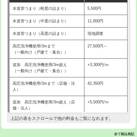
水道管つまり（軽度の詰まり）
5,500円
交換・取付(排水栓・排水トラップ
22,000円+材料費
洗面台設置
38,500円
（P/S/ポップアップ））
水道管つまり（中度の詰まり）
11,000円
化粧台設置
22,000円
交換・取付（その他部品）
11,000円+材料費
水道管つまり（高度の詰まり）
現地調査
追加人工
16,500円
持込商品取付（単水栓）
13,200円
高圧洗浄機使用/3mまで
27,500円～
廃棄・処分
現場見積
（一般向け（戸建て・集合））
持込商品取付（混合水栓）
16,500円
※給水管工事は20mmまでの価格です。
追加 高圧洗浄機使用/3m超え
+3,300円/ｍ
持込商品取付（浄水器・分岐水栓）
16,500円
（一般向け（戸建て・集合））
排水管工事（土の掘削・埋め戻し作
11,000円~
高圧洗浄機使用/3mまで（店舗・法
42,350円
業）
人）
排水管工事（排水管工事/3ｍまで）
55,000円
追加 高圧洗浄機使用/3m超え（店
+5,500円/ｍ
舗・法人）
排水管工事（追加 排水管工事/3ｍ超
+11,000円
え）
上記の表をスクロールで他の料金もご覧になれます。
高度高圧洗浄換
現地調査
マス交換（土の掘削・埋め戻し作業）
11,000円~
トーラー作業
16,500円
全て税込表記