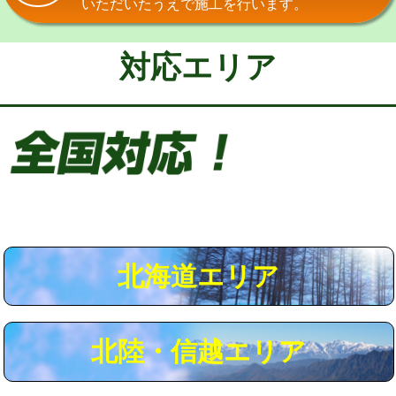
いただいたうえで施工を行います。
給水管工事※（保温材使用（バンド止
5,500円
め込み）)
対応エリア
給水管工事※（土の掘削・埋め戻し作
11,000円
業)
給水管工事※（塩ビ管（VP・HI）使
33,000円
用/3ｍまで)
給水管工事※（塩ビ管（VP・HI）使
+8,800円
用（追加）/3ｍ超え)
給水管工事※（ライニング鋼管・銅
44,000円
管・ポリ管・HT管使用/3ｍまで)
北海道エリア
給水管工事※（ライニング鋼管・銅
+8,800円
管・ポリ管・HT管使用/3ｍ超え)
北陸・信越エリア
マス交換（土の掘削・埋め戻し作業）
11,000円~
マス交換（深さ50㎝未満）
55,000円