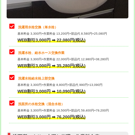
理・調整・分解・加工など（軽作業）
給水管工事※（ライニング鋼管・銅
44,000円
管・ポリ管・HT管使用/3ｍまで)
止水・漏水調査・防水処理・清掃・修
22,000円
理・調整・分解・加工など（中作業）
給水管工事※（ライニング鋼管・銅
+8,800円
洗濯用水栓交換（単水栓）
管・ポリ管・HT管使用/3ｍ超え)
基本料金 3,300円+作業料金 13,200円+部品代 8,580円=25,080円
止水・漏水調査・防水処理・清掃・修
33,000円
WEB割引3,000円 ➡ 22,080円(税込)
理・調整・分解・加工など（重作業）
排水管工事（土の掘削・埋め戻し作
11,000円~
業）
洗濯水栓、給水ホース交換作業
キッチンタンク脱着
16,500円
基本料金 3,300円+作業料金 22,000円+部品代 12,980円=38,280円
排水管工事（排水管工事/3ｍまで）
55,000円
WEB割引3,000円 ➡ 35,280円(税込)
その他部品の脱着
8,800円～
排水管工事（追加 排水管工事/3ｍ超
+11,000円
交換・取付（タンク）
22,000円+材料費
洗濯水栓給水栓上部交換
え）
基本料金 3,300円+作業料金 8,800円+部品代 990円=13,090円
交換・取付(単水栓（壁付・デッキ
13,200円+材料費
WEB割引3,000円 ➡ 10,090円(税込)
マス交換（土の掘削・埋め戻し作業）
11,000円~
式）)
洗面所の水栓交換（混合水栓）
マス交換（深さ50㎝未満）
55,000円
交換・取付(混合水栓（壁付・デッキ
16,500円+材料費
基本料金 3,300円+作業料金 16,500円+部品代 59,400円=79,200円
式・ワンホール）)
WEB割引3,000円 ➡ 76,200円(税込)
マス交換（深さ50㎝以上）
66,000円
交換・取付(排水栓・排水トラップ
22,000円+材料費
コンクリート斫り（厚さ10㎝まで）
27,500円
（P/S/ポップアップ））