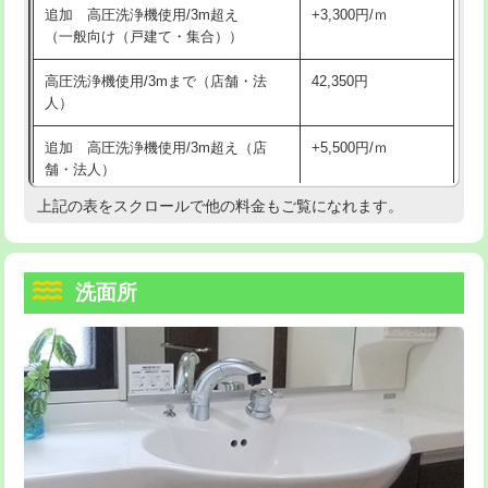
追加 高圧洗浄機使用/3m超え
+3,300円/ｍ
持込商品取付（混合水栓）
16,500円
マス交換（深さ50㎝以上）
66,000円
（一般向け（戸建て・集合））
持込商品取付（浄水器・分岐水栓）
16,500円
コンクリート斫り（厚さ10㎝まで）
27,500円
高圧洗浄機使用/3mまで（店舗・法
42,350円
人）
給水管工事※（ホール加工)
16,500円
コンクリート斫り（厚さ10㎝超え）
38,500円
追加 高圧洗浄機使用/3m超え（店
+5,500円/ｍ
給水管工事※（バンド止め)
3,300円
モルタル補修（厚さ10㎝まで）
27,500円
舗・法人）
給水管工事※（支持金具設置)
5,500円
モルタル補修（厚さ10㎝超え）
38,500円
上記の表をスクロールで他の料金もご覧になれます。
高度高圧洗浄換
現地調査
給水管工事※（保温材使用（バンド止
5,500円
洗面台設置
38,500円
トーラー作業
16,500円
め込み）)
洗面所
追加人工
16,500円
トーラー機使用/3mまで
33,000円
給水管工事※（土の掘削・埋め戻し作
11,000円
業)
廃棄・処分
現場見積
追加トーラー機使用/3m超え
+3,300円
給水管工事※（塩ビ管（VP・HI）使
33,000円
※給水管工事は20mmまでの価格です。
カメラ調査
33,000円
用/3ｍまで)
桝清掃
8,800円
給水管工事※（塩ビ管（VP・HI）使
+8,800円
用（追加）/3ｍ超え)
止水・漏水調査・防水処理・清掃・修
11,000円