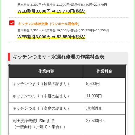
用/3ｍまで)
基本料金 3,300円+作業料金 11,000円+部品代 8,470円=22,770円
止水・漏水調査・防水処理・清掃・修
33,000円
WEB割引3,000円 ➡ 19,770円(税込)
理・調整・分解・加工など（重作業）
給水管工事※（塩ビ管（VP・HI）使
+8,800円
用（追加）/3ｍ超え)
キッチンの水栓交換（ワンホール混合栓）
お風呂タンク脱着
16,500円
基本料金 3,300円+作業料金 16,500円+部品代 35,750円=55,550円
給水管工事※（ライニング鋼管・銅
44,000円
WEB割引3,000円 ➡ 52,550円(税込)
その他部品の脱着
8,800円～
管・ポリ管・HT管使用/3ｍまで)
交換・取付（タンク）
22,000円+材料費
給水管工事※（ライニング鋼管・銅
+8,800円
管・ポリ管・HT管使用/3ｍ超え)
キッチンつまり・水漏れ修理の作業料金表
交換・取付(単水栓（壁付・デッキ
13,200円+材料費
式）)
排水管工事（土の掘削・埋め戻し作
11,000円~
作業内容
作業料金
業）
交換・取付(混合水栓（壁付・デッキ
16,500円+材料費
キッチンつまり（軽度の詰まり）
5,500円
式・ワンホール）)
排水管工事（排水管工事/3ｍまで）
55,000円
キッチンつまり（中度の詰まり）
11,000円
交換・取付(排水栓・排水トラップ
22,000円+材料費
排水管工事（追加 排水管工事/3ｍ超
+11,000円
（P/S/ポップアップ））
え）
キッチンつまり（高度の詰まり）
現地調査
交換・取付（その他部品）
11,000円+材料費
マス交換（土の掘削・埋め戻し作業）
11,000円~
高圧洗浄機使用/3mまで
27,500円～
（一般向け（戸建て・集合））
持込商品取付（単水栓）
13,200円
マス交換（深さ50㎝未満）
55,000円