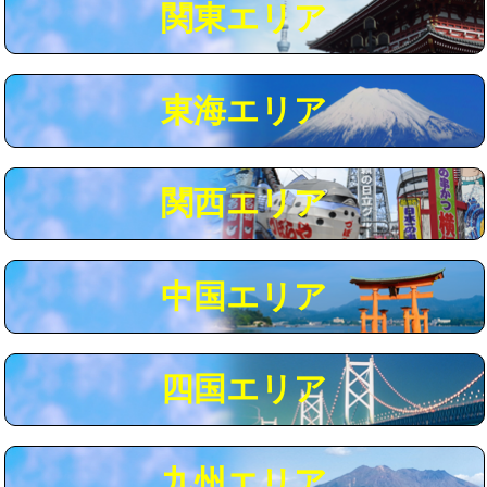
関東エリア
マス交換（深さ50㎝以上）
66,000円
コンクリート斫り（厚さ10㎝まで）
27,500円
東海エリア
コンクリート斫り（厚さ10㎝超え）
38,500円
モルタル補修（厚さ10㎝まで）
27,500円
モルタル補修（厚さ10㎝超え）
38,500円
関西エリア
追加人工
16,500円
廃棄・処分
現場見積
中国エリア
※給水管工事は20mmまでの価格です。
四国エリア
九州エリア