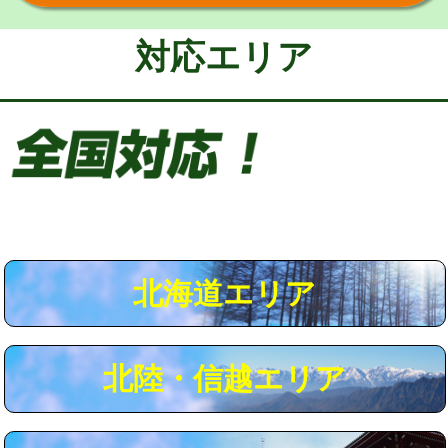
給水管工事※（保温材使用（バンド止
5,500円
め込み）)
対応エリア
給水管工事※（土の掘削・埋め戻し作
11,000円
業)
給水管工事※（塩ビ管（VP・HI）使
33,000円
用/3ｍまで)
給水管工事※（塩ビ管（VP・HI）使
+8,800円
用（追加）/3ｍ超え)
給水管工事※（ライニング鋼管・銅
44,000円
管・ポリ管・HT管使用/3ｍまで)
北海道エリア
給水管工事※（ライニング鋼管・銅
+8,800円
管・ポリ管・HT管使用/3ｍ超え)
北陸・信越エリア
マス交換（土の掘削・埋め戻し作業）
11,000円~
マス交換（深さ50㎝未満）
55,000円