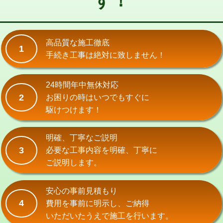
す！
式）)
交換・取付(混合水栓（壁付・デッキ
16,500円+材料費
式・ワンホール）)
高品質な施工徹底
1
手続き工事は絶対に致しません！
交換・取付(排水栓・排水トラップ
22,000円+材料費
（P/S/ポップアップ））
24時間年中無休対応
交換・取付（その他部品）
11,000円+材料費
2
お困りの時はいつでもすぐに
持込商品取付（単水栓）
13,200円
駆けつけます！
持込商品取付（混合水栓）
16,500円
明確、丁寧なご説明
持込商品取付（浄水器・分岐水栓）
16,500円
3
必要な工事内容を明確、丁寧に
ご説明します。
給水管工事※（ホール加工)
16,500円
給水管工事※（バンド止め)
3,300円
安心の事前見積もり
4
費用を事前に明示し、ご納得
給水管工事※（支持金具設置)
5,500円
いただいたうえで施工を行います。