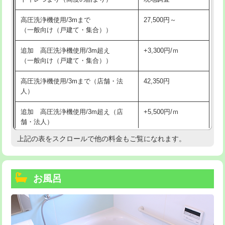
高圧洗浄機使用/3mまで
27,500円～
（一般向け（戸建て・集合））
追加 高圧洗浄機使用/3m超え
+3,300円/ｍ
（一般向け（戸建て・集合））
高圧洗浄機使用/3mまで（店舗・法
42,350円
人）
追加 高圧洗浄機使用/3m超え（店
+5,500円/ｍ
舗・法人）
上記の表をスクロールで他の料金もご覧になれます。
高度高圧洗浄換
現地調査
トーラー作業
16,500円
お風呂
トーラー機使用/3mまで
33,000円
追加トーラー機使用/3m超え
+3,300円
カメラ調査
33,000円