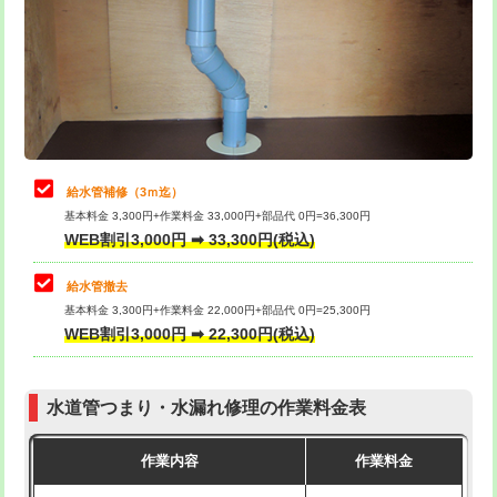
排水管工事（土の掘削・埋め戻し作
11,000円~
桝清掃
8,800円
業）
止水・漏水調査・防水処理・清掃・修
11,000円
排水管工事（排水管工事/3ｍまで）
55,000円
理・調整・分解・加工など（軽作業）
排水管工事（追加 排水管工事/3ｍ超
+11,000円
止水・漏水調査・防水処理・清掃・修
22,000円
え）
理・調整・分解・加工など（中作業）
給水管補修（3ｍ迄）
マス交換（土の掘削・埋め戻し作業）
11,000円~
基本料金 3,300円+作業料金 33,000円+部品代 0円=36,300円
止水・漏水調査・防水処理・清掃・修
33,000円
WEB割引3,000円 ➡ 33,300円(税込)
理・調整・分解・加工など（重作業）
マス交換（深さ50㎝未満）
55,000円
給水管撤去
その他部品の脱着
8,800円～
マス交換（深さ50㎝以上）
66,000円
基本料金 3,300円+作業料金 22,000円+部品代 0円=25,300円
WEB割引3,000円 ➡ 22,300円(税込)
交換・取付（タンク）
22,000円+材料費
コンクリート斫り（厚さ10㎝まで）
27,500円
交換・取付(単水栓（壁付・デッキ
13,200円+材料費
コンクリート斫り（厚さ10㎝超え）
38,500円
式）)
水道管つまり・水漏れ修理の作業料金表
モルタル補修（厚さ10㎝まで）
27,500円
交換・取付(混合水栓（壁付・デッキ
16,500円+材料費
作業内容
作業料金
式・ワンホール）)
モルタル補修（厚さ10㎝超え）
38,500円