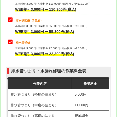
基本料金 3,300円+作業料金 110,000円+部品代 0円=113,300円
WEB割引3,000円 ➡ 110,300円(税込)
交換・取付（タンク）
22,000円+材料費
マス交換（深さ50㎝以上）
66,000円
交換・取付(単水栓（壁付・デッキ
13,200円+材料費
コンクリート斫り（厚さ10㎝まで）
27,500円
排水桝交換（1箇所）
式）)
基本料金 3,300円+作業料金 55,000円+部品代 0円=58,300円
コンクリート斫り（厚さ10㎝超え）
38,500円
WEB割引3,000円 ➡ 55,300円(税込)
交換・取付(混合水栓（壁付・デッキ
16,500円+材料費
式・ワンホール）)
モルタル補修（厚さ10㎝まで）
27,500円
排水管補修
基本料金 3,300円+作業料金 22,000円+部品代 0円=25,300円
交換・取付(排水栓・排水トラップ
22,000円+材料費
モルタル補修（厚さ10㎝超え）
38,500円
WEB割引3,000円 ➡ 22,300円(税込)
（P/S/ポップアップ））
台所シンク・作業台設置
現場見積
交換・取付（その他部品）
11,000円+材料費
排水管つまり・水漏れ修理の作業料金表
追加人工
16,500円
持込商品取付（単水栓）
13,200円
作業内容
作業料金
廃棄・処分
現場見積
持込商品取付（混合水栓）
16,500円
排水管つまり（軽度の詰まり）
5,500円
※給水管工事は20mmまでの価格です。
持込商品取付（浄水器・分岐水栓）
16,500円
排水管つまり（中度の詰まり）
11,000円
給水管工事※（ホール加工)
16,500円
排水管つまり（高度の詰まり）
現地調査