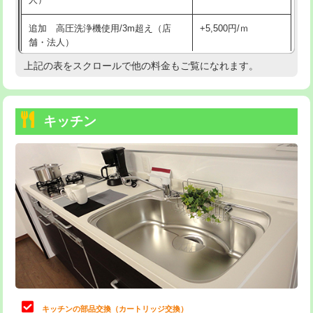
持込商品取付（混合水栓）
16,500円
追加 高圧洗浄機使用/3m超え（店
+5,500円/ｍ
持込商品取付（浄水器・分岐水栓）
16,500円
舗・法人）
持込商品取付（温水洗浄便座）
22,000円
上記の表をスクロールで他の料金もご覧になれます。
高度高圧洗浄換
現地調査
持込商品取付（普通便座⇔温水洗浄便
22,000円
トーラー作業
16,500円
座）
キッチン
トーラー機使用/3mまで
33,000円
給水管工事※（ホール加工)
16,500円
追加トーラー機使用/3m超え
+3,300円
給水管工事※（バンド止め)
3,300円
カメラ調査
33,000円
給水管工事※（支持金具設置)
5,500円
桝清掃
8,800円
給水管工事※（保温材使用（バンド止
5,500円
め込み）)
止水・漏水調査・防水処理・清掃・修
11,000円
理・調整・分解・加工など（軽作業）
給水管工事※（土の掘削・埋め戻し作
11,000円
業)
止水・漏水調査・防水処理・清掃・修
22,000円
理・調整・分解・加工など（中作業）
給水管工事※（塩ビ管（VP・HI）使
33,000円
キッチンの部品交換（カートリッジ交換）