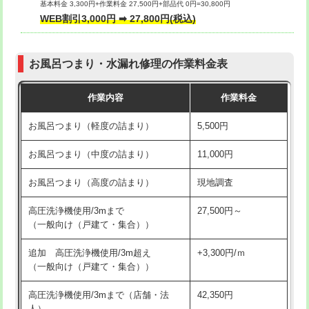
基本料金 3,300円+作業料金 27,500円+部品代 0円=30,800円
交換・取付（タンク）
22,000円+材料費
WEB割引3,000円 ➡ 27,800円(税込)
交換・取付（便器）
22,000円+材料費
お風呂つまり・水漏れ修理の作業料金表
交換・取付（普通便座）
11,000円+材料費
作業内容
作業料金
交換・取付（温水洗浄便座）
16,500円+材料費
お風呂つまり（軽度の詰まり）
5,500円
交換・取付(単水栓（壁付・デッキ
13,200円+材料費
式）)
お風呂つまり（中度の詰まり）
11,000円
交換・取付(混合水栓（壁付・デッキ
16,500円+材料費
お風呂つまり（高度の詰まり）
現地調査
式・ワンホール）)
高圧洗浄機使用/3mまで
27,500円～
交換・取付(排水栓・排水トラップ
22,000円+材料費
（一般向け（戸建て・集合））
（P/S/ポップアップ））
追加 高圧洗浄機使用/3m超え
+3,300円/ｍ
交換・取付（その他部品）
11,000円+材料費
（一般向け（戸建て・集合））
持込商品取付（単水栓）
13,200円
高圧洗浄機使用/3mまで（店舗・法
42,350円
人）