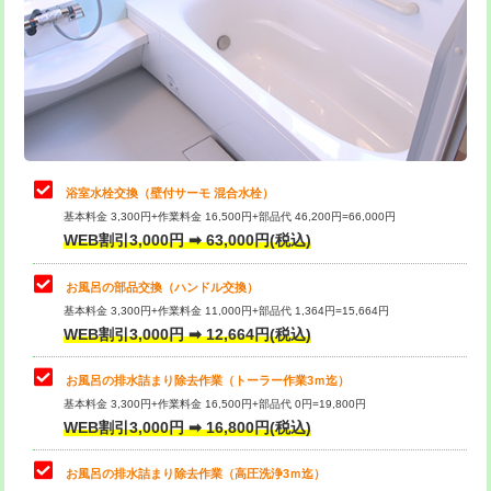
桝清掃
8,800円
止水・漏水調査・防水処理・清掃・修
11,000円
理・調整・分解・加工など（軽作業）
止水・漏水調査・防水処理・清掃・修
22,000円
理・調整・分解・加工など（中作業）
浴室水栓交換（壁付サーモ 混合水栓）
基本料金 3,300円+作業料金 16,500円+部品代 46,200円=66,000円
止水・漏水調査・防水処理・清掃・修
33,000円
WEB割引3,000円 ➡ 63,000円(税込)
理・調整・分解・加工など（重作業）
お風呂の部品交換（ハンドル交換）
トイレタンク脱着
16,500円
基本料金 3,300円+作業料金 11,000円+部品代 1,364円=15,664円
WEB割引3,000円 ➡ 12,664円(税込)
トイレ便器脱着
16,500円
タンクレストイレ脱着
33,000円
お風呂の排水詰まり除去作業（トーラー作業3ｍ迄）
基本料金 3,300円+作業料金 16,500円+部品代 0円=19,800円
小便器トイレ脱着
現地見積
WEB割引3,000円 ➡ 16,800円(税込)
その他部品の脱着
8,800円～
お風呂の排水詰まり除去作業（高圧洗浄3ｍ迄）