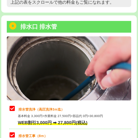
上記の表をスクロールで他の料金もご覧になれます。
高度高圧洗浄換
現地調査
用/3ｍまで)
トーラー作業
16,500円
給水管工事※（塩ビ管（VP・HI）使
+8,800円
用（追加）/3ｍ超え)
排水口 排水管
トーラー機使用/3mまで
33,000円
給水管工事※（ライニング鋼管・銅
44,000円
追加トーラー機使用/3m超え
+3,300円
管・ポリ管・HT管使用/3ｍまで)
カメラ調査
33,000円
給水管工事※（ライニング鋼管・銅
+8,800円
管・ポリ管・HT管使用/3ｍ超え)
桝清掃
8,800円
排水管工事（土の掘削・埋め戻し作
11,000円~
止水・漏水調査・防水処理・清掃・修
11,000円
業）
理・調整・分解・加工など（軽作業）
排水管工事（排水管工事/3ｍまで）
55,000円
止水・漏水調査・防水処理・清掃・修
22,000円
理・調整・分解・加工など（中作業）
排水管工事（追加 排水管工事/3ｍ超
+11,000円
排水管洗浄（高圧洗浄3ｍ迄）
え）
基本料金 3,300円+作業料金 27,500円+部品代 0円=30,800円
止水・漏水調査・防水処理・清掃・修
33,000円
WEB割引3,000円 ➡ 27,800円(税込)
理・調整・分解・加工など（重作業）
マス交換（土の掘削・埋め戻し作業）
11,000円~
排水管工事（8ｍ）
その他部品の脱着
8,800円～
マス交換（深さ50㎝未満）
55,000円