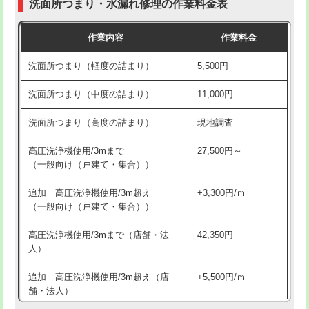
洗面所つまり・水漏れ修理の作業料金表
コンクリート斫り（厚さ10㎝超え）
38,500円
交換・取付（その他部品）
11,000円+材料費
作業内容
作業料金
モルタル補修（厚さ10㎝まで）
27,500円
持込商品取付（単水栓）
13,200円
洗面所つまり（軽度の詰まり）
5,500円
モルタル補修（厚さ10㎝超え）
38,500円
持込商品取付（混合水栓）
16,500円
洗面所つまり（中度の詰まり）
11,000円
洗面台設置
38,500円
持込商品取付（浄水器・分岐水栓）
16,500円
洗面所つまり（高度の詰まり）
現地調査
バスタブ設置
現場見積
給水管工事※（ホール加工)
16,500円
高圧洗浄機使用/3mまで
27,500円～
追加人工
16,500円
（一般向け（戸建て・集合））
給水管工事※（バンド止め)
3,300円
廃棄・処分
現場見積
追加 高圧洗浄機使用/3m超え
+3,300円/ｍ
給水管工事※（支持金具設置)
5,500円
（一般向け（戸建て・集合））
※給水管工事は20mmまでの価格です。
給水管工事※（保温材使用（バンド止
5,500円
高圧洗浄機使用/3mまで（店舗・法
42,350円
め込み）)
人）
給水管工事※（土の掘削・埋め戻し作
11,000円
追加 高圧洗浄機使用/3m超え（店
+5,500円/ｍ
業)
舗・法人）
給水管工事※（塩ビ管（VP・HI）使
33,000円