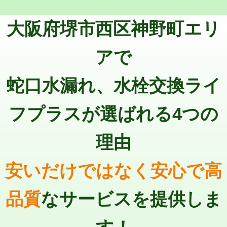
トーラー機使用/3mまで
33,000円
マス交換（深さ50㎝以上）
66,000円
大阪府堺市西区神野町エリ
追加トーラー機使用/3m超え
+3,300円
コンクリート斫り（厚さ10㎝まで）
27,500円
カメラ調査
33,000円
アで
コンクリート斫り（厚さ10㎝超え）
38,500円
桝清掃
8,800円
蛇口水漏れ、水栓交換ライ
モルタル補修（厚さ10㎝まで）
27,500円
止水・漏水調査・防水処理・清掃・修
11,000円
理・調整・分解・加工など（軽作業）
モルタル補修（厚さ10㎝超え）
38,500円
フプラスが選ばれる4つの
止水・漏水調査・防水処理・清掃・修
22,000円
追加人工
16,500円
理・調整・分解・加工など（中作業）
理由
廃棄・処分
現場見積
止水・漏水調査・防水処理・清掃・修
33,000円
理・調整・分解・加工など（重作業）
安いだけではなく安心で高
その他部品の脱着
8,800円～
品質
なサービスを提供しま
交換・取付（タンク）
22,000円+材料費
交換・取付(単水栓（壁付・デッキ
13,200円+材料費