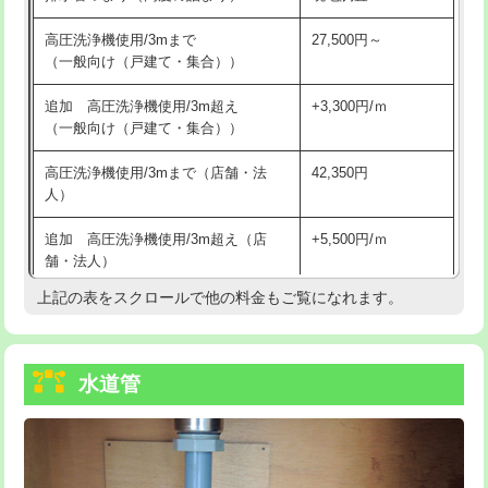
給水管工事※（バンド止め)
3,300円
高圧洗浄機使用/3mまで
27,500円～
（一般向け（戸建て・集合））
給水管工事※（支持金具設置)
5,500円
追加 高圧洗浄機使用/3m超え
+3,300円/ｍ
給水管工事※（保温材使用（バンド止
5,500円
（一般向け（戸建て・集合））
め込み）)
高圧洗浄機使用/3mまで（店舗・法
42,350円
給水管工事※（土の掘削・埋め戻し作
11,000円
人）
業)
追加 高圧洗浄機使用/3m超え（店
+5,500円/ｍ
給水管工事※（塩ビ管（VP・HI）使
33,000円
舗・法人）
用/3ｍまで)
上記の表をスクロールで他の料金もご覧になれます。
高度高圧洗浄換
現地調査
給水管工事※（塩ビ管（VP・HI）使
+8,800円
用（追加）/3ｍ超え)
トーラー作業
16,500円
給水管工事※（ライニング鋼管・銅
44,000円
水道管
トーラー機使用/3mまで
33,000円
管・ポリ管・HT管使用/3ｍまで)
追加トーラー機使用/3m超え
+3,300円
給水管工事※（ライニング鋼管・銅
+8,800円
管・ポリ管・HT管使用/3ｍ超え)
カメラ調査
33,000円