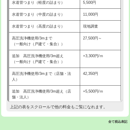
水道管つまり（軽度の詰まり）
5,500円
交換・取付(排水栓・排水トラップ
22,000円+材料費
洗面台設置
38,500円
（P/S/ポップアップ））
水道管つまり（中度の詰まり）
11,000円
化粧台設置
22,000円
交換・取付（その他部品）
11,000円+材料費
水道管つまり（高度の詰まり）
現地調査
追加人工
16,500円
持込商品取付（単水栓）
13,200円
高圧洗浄機使用/3mまで
27,500円～
廃棄・処分
現場見積
（一般向け（戸建て・集合））
持込商品取付（混合水栓）
16,500円
※給水管工事は20mmまでの価格です。
追加 高圧洗浄機使用/3m超え
+3,300円/ｍ
持込商品取付（浄水器・分岐水栓）
16,500円
（一般向け（戸建て・集合））
排水管工事（土の掘削・埋め戻し作
11,000円~
高圧洗浄機使用/3mまで（店舗・法
42,350円
業）
人）
排水管工事（排水管工事/3ｍまで）
55,000円
追加 高圧洗浄機使用/3m超え（店
+5,500円/ｍ
舗・法人）
排水管工事（追加 排水管工事/3ｍ超
+11,000円
え）
上記の表をスクロールで他の料金もご覧になれます。
高度高圧洗浄換
現地調査
マス交換（土の掘削・埋め戻し作業）
11,000円~
トーラー作業
16,500円
全て税込表記
マス交換（深さ50㎝未満）
55,000円