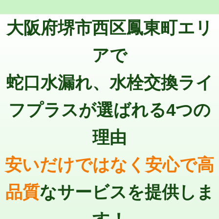
トーラー機使用/3mまで
33,000円
マス交換（深さ50㎝以上）
66,000円
大阪府堺市西区鳳東町エリ
追加トーラー機使用/3m超え
+3,300円
コンクリート斫り（厚さ10㎝まで）
27,500円
カメラ調査
33,000円
アで
コンクリート斫り（厚さ10㎝超え）
38,500円
桝清掃
8,800円
蛇口水漏れ、水栓交換ライ
モルタル補修（厚さ10㎝まで）
27,500円
止水・漏水調査・防水処理・清掃・修
11,000円
理・調整・分解・加工など（軽作業）
モルタル補修（厚さ10㎝超え）
38,500円
フプラスが選ばれる4つの
止水・漏水調査・防水処理・清掃・修
22,000円
追加人工
16,500円
理・調整・分解・加工など（中作業）
理由
廃棄・処分
現場見積
止水・漏水調査・防水処理・清掃・修
33,000円
理・調整・分解・加工など（重作業）
安いだけではなく安心で高
その他部品の脱着
8,800円～
品質
なサービスを提供しま
交換・取付（タンク）
22,000円+材料費
交換・取付(単水栓（壁付・デッキ
13,200円+材料費