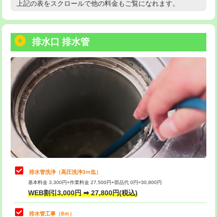
上記の表をスクロールで他の料金もご覧になれます。
高度高圧洗浄換
現地調査
用/3ｍまで)
トーラー作業
16,500円
給水管工事※（塩ビ管（VP・HI）使
+8,800円
用（追加）/3ｍ超え)
排水口 排水管
トーラー機使用/3mまで
33,000円
給水管工事※（ライニング鋼管・銅
44,000円
追加トーラー機使用/3m超え
+3,300円
管・ポリ管・HT管使用/3ｍまで)
カメラ調査
33,000円
給水管工事※（ライニング鋼管・銅
+8,800円
管・ポリ管・HT管使用/3ｍ超え)
桝清掃
8,800円
排水管工事（土の掘削・埋め戻し作
11,000円~
止水・漏水調査・防水処理・清掃・修
11,000円
業）
理・調整・分解・加工など（軽作業）
排水管工事（排水管工事/3ｍまで）
55,000円
止水・漏水調査・防水処理・清掃・修
22,000円
理・調整・分解・加工など（中作業）
排水管工事（追加 排水管工事/3ｍ超
+11,000円
排水管洗浄（高圧洗浄3ｍ迄）
え）
基本料金 3,300円+作業料金 27,500円+部品代 0円=30,800円
止水・漏水調査・防水処理・清掃・修
33,000円
WEB割引3,000円 ➡ 27,800円(税込)
理・調整・分解・加工など（重作業）
マス交換（土の掘削・埋め戻し作業）
11,000円~
排水管工事（8ｍ）
その他部品の脱着
8,800円～
マス交換（深さ50㎝未満）
55,000円