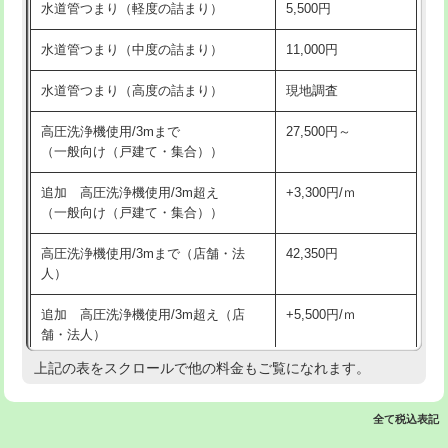
水道管つまり（軽度の詰まり）
5,500円
交換・取付(排水栓・排水トラップ
22,000円+材料費
洗面台設置
38,500円
（P/S/ポップアップ））
水道管つまり（中度の詰まり）
11,000円
化粧台設置
22,000円
交換・取付（その他部品）
11,000円+材料費
水道管つまり（高度の詰まり）
現地調査
追加人工
16,500円
持込商品取付（単水栓）
13,200円
高圧洗浄機使用/3mまで
27,500円～
廃棄・処分
現場見積
（一般向け（戸建て・集合））
持込商品取付（混合水栓）
16,500円
※給水管工事は20mmまでの価格です。
追加 高圧洗浄機使用/3m超え
+3,300円/ｍ
持込商品取付（浄水器・分岐水栓）
16,500円
（一般向け（戸建て・集合））
排水管工事（土の掘削・埋め戻し作
11,000円~
高圧洗浄機使用/3mまで（店舗・法
42,350円
業）
人）
排水管工事（排水管工事/3ｍまで）
55,000円
追加 高圧洗浄機使用/3m超え（店
+5,500円/ｍ
舗・法人）
排水管工事（追加 排水管工事/3ｍ超
+11,000円
え）
上記の表をスクロールで他の料金もご覧になれます。
高度高圧洗浄換
現地調査
マス交換（土の掘削・埋め戻し作業）
11,000円~
トーラー作業
16,500円
全て税込表記
マス交換（深さ50㎝未満）
55,000円