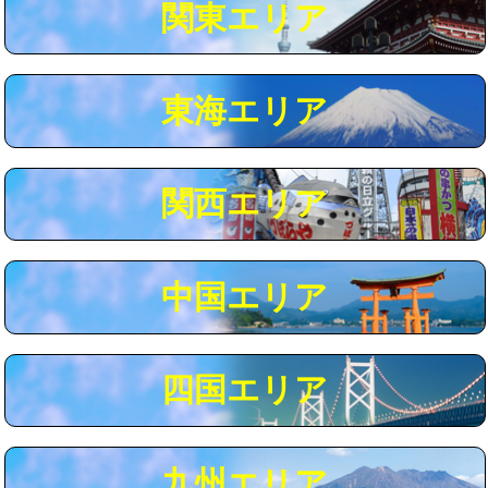
関東エリア
マス交換（深さ50㎝以上）
66,000円
コンクリート斫り（厚さ10㎝まで）
27,500円
東海エリア
コンクリート斫り（厚さ10㎝超え）
38,500円
モルタル補修（厚さ10㎝まで）
27,500円
モルタル補修（厚さ10㎝超え）
38,500円
関西エリア
追加人工
16,500円
廃棄・処分
現場見積
中国エリア
※給水管工事は20mmまでの価格です。
四国エリア
九州エリア