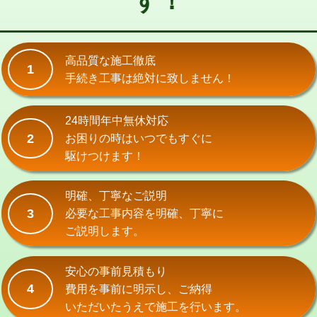
す！
式）)
交換・取付(混合水栓（壁付・デッキ
16,500円+材料費
式・ワンホール）)
高品質な施工徹底
1
手続き工事は絶対に致しません！
交換・取付(排水栓・排水トラップ
22,000円+材料費
（P/S/ポップアップ））
24時間年中無休対応
交換・取付（その他部品）
11,000円+材料費
2
お困りの時はいつでもすぐに
持込商品取付（単水栓）
13,200円
駆けつけます！
持込商品取付（混合水栓）
16,500円
明確、丁寧なご説明
持込商品取付（浄水器・分岐水栓）
16,500円
3
必要な工事内容を明確、丁寧に
ご説明します。
給水管工事※（ホール加工)
16,500円
給水管工事※（バンド止め)
3,300円
安心の事前見積もり
4
費用を事前に明示し、ご納得
給水管工事※（支持金具設置)
5,500円
いただいたうえで施工を行います。