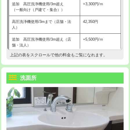
追加 高圧洗浄機使用/3m超え
+3,300円/ｍ
持込商品取付（混合水栓）
16,500円
マス交換（深さ50㎝以上）
66,000円
（一般向け（戸建て・集合））
持込商品取付（浄水器・分岐水栓）
16,500円
コンクリート斫り（厚さ10㎝まで）
27,500円
高圧洗浄機使用/3mまで（店舗・法
42,350円
人）
給水管工事※（ホール加工)
16,500円
コンクリート斫り（厚さ10㎝超え）
38,500円
追加 高圧洗浄機使用/3m超え（店
+5,500円/ｍ
給水管工事※（バンド止め)
3,300円
モルタル補修（厚さ10㎝まで）
27,500円
舗・法人）
給水管工事※（支持金具設置)
5,500円
モルタル補修（厚さ10㎝超え）
38,500円
上記の表をスクロールで他の料金もご覧になれます。
高度高圧洗浄換
現地調査
給水管工事※（保温材使用（バンド止
5,500円
洗面台設置
38,500円
トーラー作業
16,500円
め込み）)
洗面所
追加人工
16,500円
トーラー機使用/3mまで
33,000円
給水管工事※（土の掘削・埋め戻し作
11,000円
業)
廃棄・処分
現場見積
追加トーラー機使用/3m超え
+3,300円
給水管工事※（塩ビ管（VP・HI）使
33,000円
※給水管工事は20mmまでの価格です。
カメラ調査
33,000円
用/3ｍまで)
桝清掃
8,800円
給水管工事※（塩ビ管（VP・HI）使
+8,800円
用（追加）/3ｍ超え)
止水・漏水調査・防水処理・清掃・修
11,000円