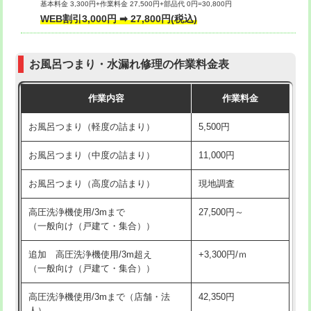
基本料金 3,300円+作業料金 27,500円+部品代 0円=30,800円
交換・取付（タンク）
22,000円+材料費
WEB割引3,000円 ➡ 27,800円(税込)
交換・取付（便器）
22,000円+材料費
お風呂つまり・水漏れ修理の作業料金表
交換・取付（普通便座）
11,000円+材料費
作業内容
作業料金
交換・取付（温水洗浄便座）
16,500円+材料費
お風呂つまり（軽度の詰まり）
5,500円
交換・取付(単水栓（壁付・デッキ
13,200円+材料費
式）)
お風呂つまり（中度の詰まり）
11,000円
交換・取付(混合水栓（壁付・デッキ
16,500円+材料費
お風呂つまり（高度の詰まり）
現地調査
式・ワンホール）)
高圧洗浄機使用/3mまで
27,500円～
交換・取付(排水栓・排水トラップ
22,000円+材料費
（一般向け（戸建て・集合））
（P/S/ポップアップ））
追加 高圧洗浄機使用/3m超え
+3,300円/ｍ
交換・取付（その他部品）
11,000円+材料費
（一般向け（戸建て・集合））
持込商品取付（単水栓）
13,200円
高圧洗浄機使用/3mまで（店舗・法
42,350円
人）