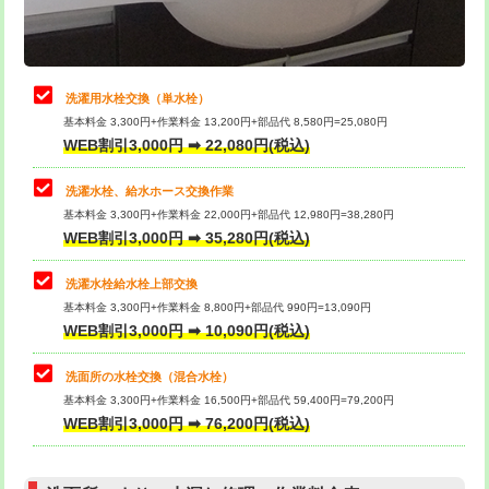
理・調整・分解・加工など（軽作業）
給水管工事※（ライニング鋼管・銅
44,000円
管・ポリ管・HT管使用/3ｍまで)
止水・漏水調査・防水処理・清掃・修
22,000円
理・調整・分解・加工など（中作業）
給水管工事※（ライニング鋼管・銅
+8,800円
洗濯用水栓交換（単水栓）
管・ポリ管・HT管使用/3ｍ超え)
基本料金 3,300円+作業料金 13,200円+部品代 8,580円=25,080円
止水・漏水調査・防水処理・清掃・修
33,000円
WEB割引3,000円 ➡ 22,080円(税込)
理・調整・分解・加工など（重作業）
排水管工事（土の掘削・埋め戻し作
11,000円~
業）
洗濯水栓、給水ホース交換作業
キッチンタンク脱着
16,500円
基本料金 3,300円+作業料金 22,000円+部品代 12,980円=38,280円
排水管工事（排水管工事/3ｍまで）
55,000円
WEB割引3,000円 ➡ 35,280円(税込)
その他部品の脱着
8,800円～
排水管工事（追加 排水管工事/3ｍ超
+11,000円
交換・取付（タンク）
22,000円+材料費
洗濯水栓給水栓上部交換
え）
基本料金 3,300円+作業料金 8,800円+部品代 990円=13,090円
交換・取付(単水栓（壁付・デッキ
13,200円+材料費
WEB割引3,000円 ➡ 10,090円(税込)
マス交換（土の掘削・埋め戻し作業）
11,000円~
式）)
洗面所の水栓交換（混合水栓）
マス交換（深さ50㎝未満）
55,000円
交換・取付(混合水栓（壁付・デッキ
16,500円+材料費
基本料金 3,300円+作業料金 16,500円+部品代 59,400円=79,200円
式・ワンホール）)
WEB割引3,000円 ➡ 76,200円(税込)
マス交換（深さ50㎝以上）
66,000円
交換・取付(排水栓・排水トラップ
22,000円+材料費
コンクリート斫り（厚さ10㎝まで）
27,500円
（P/S/ポップアップ））