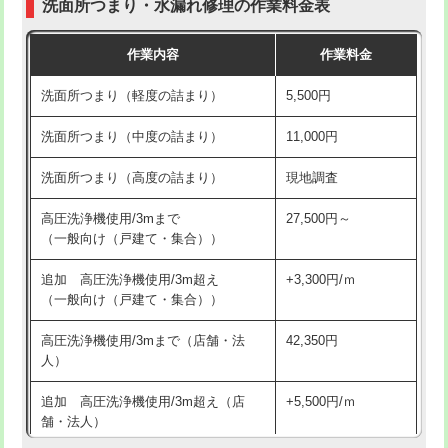
洗面所つまり・水漏れ修理の作業料金表
コンクリート斫り（厚さ10㎝超え）
38,500円
交換・取付（その他部品）
11,000円+材料費
作業内容
作業料金
モルタル補修（厚さ10㎝まで）
27,500円
持込商品取付（単水栓）
13,200円
洗面所つまり（軽度の詰まり）
5,500円
モルタル補修（厚さ10㎝超え）
38,500円
持込商品取付（混合水栓）
16,500円
洗面所つまり（中度の詰まり）
11,000円
洗面台設置
38,500円
持込商品取付（浄水器・分岐水栓）
16,500円
洗面所つまり（高度の詰まり）
現地調査
バスタブ設置
現場見積
給水管工事※（ホール加工)
16,500円
高圧洗浄機使用/3mまで
27,500円～
追加人工
16,500円
（一般向け（戸建て・集合））
給水管工事※（バンド止め)
3,300円
廃棄・処分
現場見積
追加 高圧洗浄機使用/3m超え
+3,300円/ｍ
給水管工事※（支持金具設置)
5,500円
（一般向け（戸建て・集合））
※給水管工事は20mmまでの価格です。
給水管工事※（保温材使用（バンド止
5,500円
高圧洗浄機使用/3mまで（店舗・法
42,350円
め込み）)
人）
給水管工事※（土の掘削・埋め戻し作
11,000円
追加 高圧洗浄機使用/3m超え（店
+5,500円/ｍ
業)
舗・法人）
給水管工事※（塩ビ管（VP・HI）使
33,000円