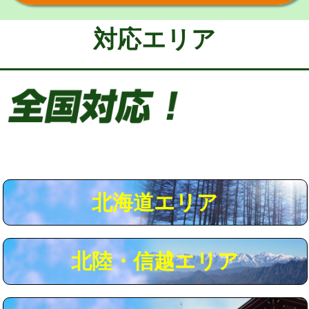
給水管工事※（保温材使用（バンド止
5,500円
め込み）)
対応エリア
給水管工事※（土の掘削・埋め戻し作
11,000円
業)
給水管工事※（塩ビ管（VP・HI）使
33,000円
用/3ｍまで)
給水管工事※（塩ビ管（VP・HI）使
+8,800円
用（追加）/3ｍ超え)
給水管工事※（ライニング鋼管・銅
44,000円
管・ポリ管・HT管使用/3ｍまで)
北海道エリア
給水管工事※（ライニング鋼管・銅
+8,800円
管・ポリ管・HT管使用/3ｍ超え)
北陸・信越エリア
マス交換（土の掘削・埋め戻し作業）
11,000円~
マス交換（深さ50㎝未満）
55,000円