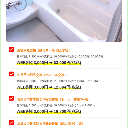
桝清掃
8,800円
止水・漏水調査・防水処理・清掃・修
11,000円
理・調整・分解・加工など（軽作業）
止水・漏水調査・防水処理・清掃・修
22,000円
理・調整・分解・加工など（中作業）
浴室水栓交換（壁付サーモ 混合水栓）
基本料金 3,300円+作業料金 16,500円+部品代 46,200円=66,000円
止水・漏水調査・防水処理・清掃・修
33,000円
WEB割引3,000円 ➡ 63,000円(税込)
理・調整・分解・加工など（重作業）
お風呂の部品交換（ハンドル交換）
トイレタンク脱着
16,500円
基本料金 3,300円+作業料金 11,000円+部品代 1,364円=15,664円
WEB割引3,000円 ➡ 12,664円(税込)
トイレ便器脱着
16,500円
タンクレストイレ脱着
33,000円
お風呂の排水詰まり除去作業（トーラー作業3ｍ迄）
基本料金 3,300円+作業料金 16,500円+部品代 0円=19,800円
小便器トイレ脱着
現地見積
WEB割引3,000円 ➡ 16,800円(税込)
その他部品の脱着
8,800円～
お風呂の排水詰まり除去作業（高圧洗浄3ｍ迄）