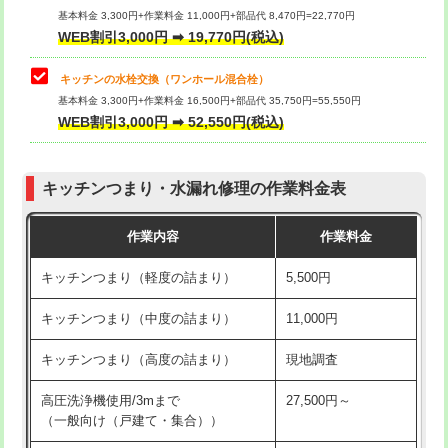
用/3ｍまで)
基本料金 3,300円+作業料金 11,000円+部品代 8,470円=22,770円
止水・漏水調査・防水処理・清掃・修
33,000円
WEB割引3,000円 ➡ 19,770円(税込)
理・調整・分解・加工など（重作業）
給水管工事※（塩ビ管（VP・HI）使
+8,800円
用（追加）/3ｍ超え)
キッチンの水栓交換（ワンホール混合栓）
お風呂タンク脱着
16,500円
基本料金 3,300円+作業料金 16,500円+部品代 35,750円=55,550円
給水管工事※（ライニング鋼管・銅
44,000円
WEB割引3,000円 ➡ 52,550円(税込)
その他部品の脱着
8,800円～
管・ポリ管・HT管使用/3ｍまで)
交換・取付（タンク）
22,000円+材料費
給水管工事※（ライニング鋼管・銅
+8,800円
管・ポリ管・HT管使用/3ｍ超え)
キッチンつまり・水漏れ修理の作業料金表
交換・取付(単水栓（壁付・デッキ
13,200円+材料費
式）)
排水管工事（土の掘削・埋め戻し作
11,000円~
作業内容
作業料金
業）
交換・取付(混合水栓（壁付・デッキ
16,500円+材料費
キッチンつまり（軽度の詰まり）
5,500円
式・ワンホール）)
排水管工事（排水管工事/3ｍまで）
55,000円
キッチンつまり（中度の詰まり）
11,000円
交換・取付(排水栓・排水トラップ
22,000円+材料費
排水管工事（追加 排水管工事/3ｍ超
+11,000円
（P/S/ポップアップ））
え）
キッチンつまり（高度の詰まり）
現地調査
交換・取付（その他部品）
11,000円+材料費
マス交換（土の掘削・埋め戻し作業）
11,000円~
高圧洗浄機使用/3mまで
27,500円～
（一般向け（戸建て・集合））
持込商品取付（単水栓）
13,200円
マス交換（深さ50㎝未満）
55,000円