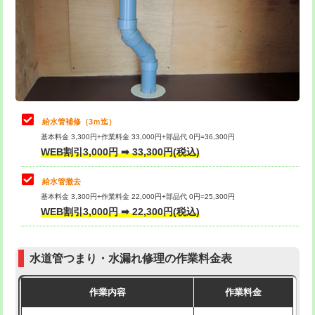
排水管工事（土の掘削・埋め戻し作
11,000円~
桝清掃
8,800円
業）
止水・漏水調査・防水処理・清掃・修
11,000円
排水管工事（排水管工事/3ｍまで）
55,000円
理・調整・分解・加工など（軽作業）
排水管工事（追加 排水管工事/3ｍ超
+11,000円
止水・漏水調査・防水処理・清掃・修
22,000円
え）
理・調整・分解・加工など（中作業）
給水管補修（3ｍ迄）
マス交換（土の掘削・埋め戻し作業）
11,000円~
基本料金 3,300円+作業料金 33,000円+部品代 0円=36,300円
止水・漏水調査・防水処理・清掃・修
33,000円
WEB割引3,000円 ➡ 33,300円(税込)
理・調整・分解・加工など（重作業）
マス交換（深さ50㎝未満）
55,000円
給水管撤去
その他部品の脱着
8,800円～
マス交換（深さ50㎝以上）
66,000円
基本料金 3,300円+作業料金 22,000円+部品代 0円=25,300円
WEB割引3,000円 ➡ 22,300円(税込)
交換・取付（タンク）
22,000円+材料費
コンクリート斫り（厚さ10㎝まで）
27,500円
交換・取付(単水栓（壁付・デッキ
13,200円+材料費
コンクリート斫り（厚さ10㎝超え）
38,500円
式）)
水道管つまり・水漏れ修理の作業料金表
モルタル補修（厚さ10㎝まで）
27,500円
交換・取付(混合水栓（壁付・デッキ
16,500円+材料費
作業内容
作業料金
式・ワンホール）)
モルタル補修（厚さ10㎝超え）
38,500円