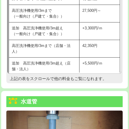
給水管工事※（バンド止め)
3,300円
高圧洗浄機使用/3mまで
27,500円～
（一般向け（戸建て・集合））
給水管工事※（支持金具設置)
5,500円
追加 高圧洗浄機使用/3m超え
+3,300円/ｍ
給水管工事※（保温材使用（バンド止
5,500円
（一般向け（戸建て・集合））
め込み）)
高圧洗浄機使用/3mまで（店舗・法
42,350円
給水管工事※（土の掘削・埋め戻し作
11,000円
人）
業)
追加 高圧洗浄機使用/3m超え（店
+5,500円/ｍ
給水管工事※（塩ビ管（VP・HI）使
33,000円
舗・法人）
用/3ｍまで)
上記の表をスクロールで他の料金もご覧になれます。
高度高圧洗浄換
現地調査
給水管工事※（塩ビ管（VP・HI）使
+8,800円
用（追加）/3ｍ超え)
トーラー作業
16,500円
給水管工事※（ライニング鋼管・銅
44,000円
水道管
トーラー機使用/3mまで
33,000円
管・ポリ管・HT管使用/3ｍまで)
追加トーラー機使用/3m超え
+3,300円
給水管工事※（ライニング鋼管・銅
+8,800円
管・ポリ管・HT管使用/3ｍ超え)
カメラ調査
33,000円