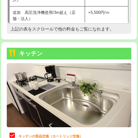
持込商品取付（混合水栓）
16,500円
追加 高圧洗浄機使用/3m超え（店
+5,500円/ｍ
持込商品取付（浄水器・分岐水栓）
16,500円
舗・法人）
持込商品取付（温水洗浄便座）
22,000円
上記の表をスクロールで他の料金もご覧になれます。
高度高圧洗浄換
現地調査
持込商品取付（普通便座⇔温水洗浄便
22,000円
トーラー作業
16,500円
座）
キッチン
トーラー機使用/3mまで
33,000円
給水管工事※（ホール加工)
16,500円
追加トーラー機使用/3m超え
+3,300円
給水管工事※（バンド止め)
3,300円
カメラ調査
33,000円
給水管工事※（支持金具設置)
5,500円
桝清掃
8,800円
給水管工事※（保温材使用（バンド止
5,500円
め込み）)
止水・漏水調査・防水処理・清掃・修
11,000円
理・調整・分解・加工など（軽作業）
給水管工事※（土の掘削・埋め戻し作
11,000円
業)
止水・漏水調査・防水処理・清掃・修
22,000円
理・調整・分解・加工など（中作業）
給水管工事※（塩ビ管（VP・HI）使
33,000円
キッチンの部品交換（カートリッジ交換）