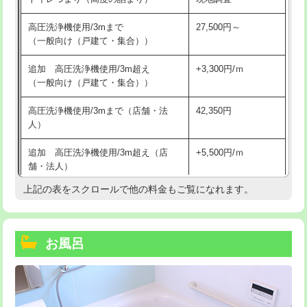
高圧洗浄機使用/3mまで
27,500円～
（一般向け（戸建て・集合））
追加 高圧洗浄機使用/3m超え
+3,300円/ｍ
（一般向け（戸建て・集合））
高圧洗浄機使用/3mまで（店舗・法
42,350円
人）
追加 高圧洗浄機使用/3m超え（店
+5,500円/ｍ
舗・法人）
上記の表をスクロールで他の料金もご覧になれます。
高度高圧洗浄換
現地調査
トーラー作業
16,500円
お風呂
トーラー機使用/3mまで
33,000円
追加トーラー機使用/3m超え
+3,300円
カメラ調査
33,000円