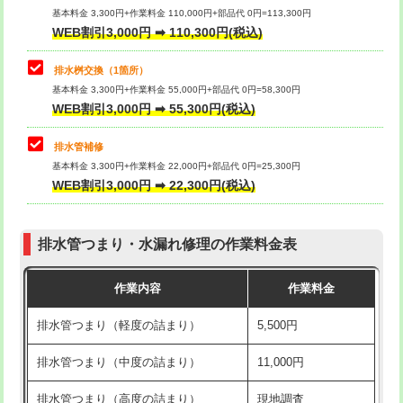
基本料金 3,300円+作業料金 110,000円+部品代 0円=113,300円
WEB割引3,000円 ➡ 110,300円(税込)
交換・取付（タンク）
22,000円+材料費
マス交換（深さ50㎝以上）
66,000円
交換・取付(単水栓（壁付・デッキ
13,200円+材料費
コンクリート斫り（厚さ10㎝まで）
27,500円
排水桝交換（1箇所）
式）)
基本料金 3,300円+作業料金 55,000円+部品代 0円=58,300円
コンクリート斫り（厚さ10㎝超え）
38,500円
WEB割引3,000円 ➡ 55,300円(税込)
交換・取付(混合水栓（壁付・デッキ
16,500円+材料費
式・ワンホール）)
モルタル補修（厚さ10㎝まで）
27,500円
排水管補修
基本料金 3,300円+作業料金 22,000円+部品代 0円=25,300円
交換・取付(排水栓・排水トラップ
22,000円+材料費
モルタル補修（厚さ10㎝超え）
38,500円
WEB割引3,000円 ➡ 22,300円(税込)
（P/S/ポップアップ））
台所シンク・作業台設置
現場見積
交換・取付（その他部品）
11,000円+材料費
排水管つまり・水漏れ修理の作業料金表
追加人工
16,500円
持込商品取付（単水栓）
13,200円
作業内容
作業料金
廃棄・処分
現場見積
持込商品取付（混合水栓）
16,500円
排水管つまり（軽度の詰まり）
5,500円
※給水管工事は20mmまでの価格です。
持込商品取付（浄水器・分岐水栓）
16,500円
排水管つまり（中度の詰まり）
11,000円
給水管工事※（ホール加工)
16,500円
排水管つまり（高度の詰まり）
現地調査