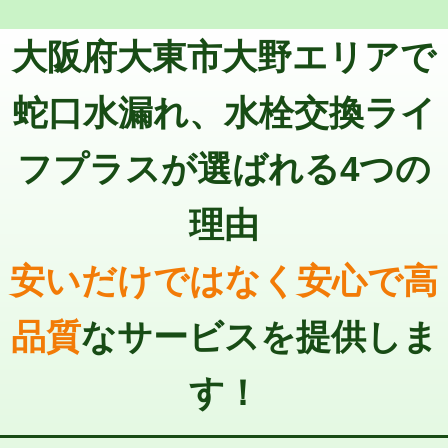
トーラー機使用/3mまで
33,000円
マス交換（深さ50㎝以上）
66,000円
大阪府大東市大野エリアで
追加トーラー機使用/3m超え
+3,300円
コンクリート斫り（厚さ10㎝まで）
27,500円
カメラ調査
33,000円
蛇口水漏れ、水栓交換ライ
コンクリート斫り（厚さ10㎝超え）
38,500円
桝清掃
8,800円
フプラスが選ばれる4つの
モルタル補修（厚さ10㎝まで）
27,500円
止水・漏水調査・防水処理・清掃・修
11,000円
理・調整・分解・加工など（軽作業）
モルタル補修（厚さ10㎝超え）
38,500円
理由
止水・漏水調査・防水処理・清掃・修
22,000円
追加人工
16,500円
理・調整・分解・加工など（中作業）
安いだけではなく安心で高
廃棄・処分
現場見積
止水・漏水調査・防水処理・清掃・修
33,000円
理・調整・分解・加工など（重作業）
品質
なサービスを提供しま
その他部品の脱着
8,800円～
す！
交換・取付（タンク）
22,000円+材料費
交換・取付(単水栓（壁付・デッキ
13,200円+材料費