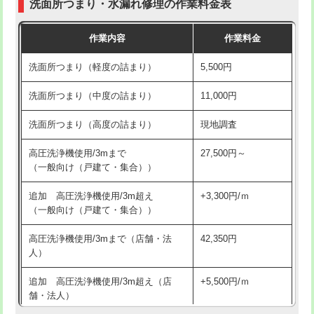
洗面所つまり・水漏れ修理の作業料金表
コンクリート斫り（厚さ10㎝超え）
38,500円
交換・取付（その他部品）
11,000円+材料費
作業内容
作業料金
モルタル補修（厚さ10㎝まで）
27,500円
持込商品取付（単水栓）
13,200円
洗面所つまり（軽度の詰まり）
5,500円
モルタル補修（厚さ10㎝超え）
38,500円
持込商品取付（混合水栓）
16,500円
洗面所つまり（中度の詰まり）
11,000円
洗面台設置
38,500円
持込商品取付（浄水器・分岐水栓）
16,500円
洗面所つまり（高度の詰まり）
現地調査
バスタブ設置
現場見積
給水管工事※（ホール加工)
16,500円
高圧洗浄機使用/3mまで
27,500円～
追加人工
16,500円
（一般向け（戸建て・集合））
給水管工事※（バンド止め)
3,300円
廃棄・処分
現場見積
追加 高圧洗浄機使用/3m超え
+3,300円/ｍ
給水管工事※（支持金具設置)
5,500円
（一般向け（戸建て・集合））
※給水管工事は20mmまでの価格です。
給水管工事※（保温材使用（バンド止
5,500円
高圧洗浄機使用/3mまで（店舗・法
42,350円
め込み）)
人）
給水管工事※（土の掘削・埋め戻し作
11,000円
追加 高圧洗浄機使用/3m超え（店
+5,500円/ｍ
業)
舗・法人）
給水管工事※（塩ビ管（VP・HI）使
33,000円