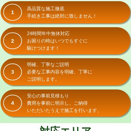
式）)
高品質な施工徹底
1
交換・取付(混合水栓（壁付・デッキ
16,500円+材料費
手続き工事は絶対に致しません！
式・ワンホール）)
交換・取付(排水栓・排水トラップ
22,000円+材料費
24時間年中無休対応
（P/S/ポップアップ））
2
お困りの時はいつでもすぐに
駆けつけます！
交換・取付（その他部品）
11,000円+材料費
持込商品取付（単水栓）
13,200円
明確、丁寧なご説明
3
必要な工事内容を明確、丁寧に
持込商品取付（混合水栓）
16,500円
ご説明します。
持込商品取付（浄水器・分岐水栓）
16,500円
安心の事前見積もり
給水管工事※（ホール加工)
16,500円
4
費用を事前に明示し、ご納得
いただいたうえで施工を行います。
給水管工事※（バンド止め)
3,300円
給水管工事※（支持金具設置)
5,500円