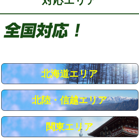
対応エリア
給水管工事※（保温材使用（バンド止
5,500円
め込み）)
給水管工事※（土の掘削・埋め戻し作
11,000円
業)
給水管工事※（塩ビ管（VP・HI）使
33,000円
用/3ｍまで)
給水管工事※（塩ビ管（VP・HI）使
+8,800円
用（追加）/3ｍ超え)
北海道エリア
給水管工事※（ライニング鋼管・銅
44,000円
管・ポリ管・HT管使用/3ｍまで)
北陸・信越エリア
給水管工事※（ライニング鋼管・銅
+8,800円
管・ポリ管・HT管使用/3ｍ超え)
マス交換（土の掘削・埋め戻し作業）
11,000円~
関東エリア
マス交換（深さ50㎝未満）
55,000円