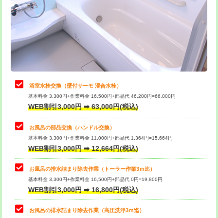
桝清掃
8,800円
止水・漏水調査・防水処理・清掃・修
11,000円
理・調整・分解・加工など（軽作業）
止水・漏水調査・防水処理・清掃・修
22,000円
理・調整・分解・加工など（中作業）
浴室水栓交換（壁付サーモ 混合水栓）
基本料金 3,300円+作業料金 16,500円+部品代 46,200円=66,000円
止水・漏水調査・防水処理・清掃・修
33,000円
WEB割引3,000円 ➡ 63,000円(税込)
理・調整・分解・加工など（重作業）
お風呂の部品交換（ハンドル交換）
トイレタンク脱着
16,500円
基本料金 3,300円+作業料金 11,000円+部品代 1,364円=15,664円
WEB割引3,000円 ➡ 12,664円(税込)
トイレ便器脱着
16,500円
タンクレストイレ脱着
33,000円
お風呂の排水詰まり除去作業（トーラー作業3ｍ迄）
基本料金 3,300円+作業料金 16,500円+部品代 0円=19,800円
小便器トイレ脱着
現地見積
WEB割引3,000円 ➡ 16,800円(税込)
その他部品の脱着
8,800円～
お風呂の排水詰まり除去作業（高圧洗浄3ｍ迄）