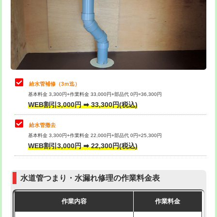
排水管工事（土の掘削・埋め戻し作
11,000円~
桝清掃
8,800円
業）
止水・漏水調査・防水処理・清掃・修
11,000円
排水管工事（排水管工事/3ｍまで）
55,000円
理・調整・分解・加工など（軽作業）
排水管工事（追加 排水管工事/3ｍ超
+11,000円
止水・漏水調査・防水処理・清掃・修
22,000円
え）
理・調整・分解・加工など（中作業）
給水管補修（3ｍ迄）
マス交換（土の掘削・埋め戻し作業）
11,000円~
基本料金 3,300円+作業料金 33,000円+部品代 0円=36,300円
止水・漏水調査・防水処理・清掃・修
33,000円
WEB割引3,000円 ➡ 33,300円(税込)
理・調整・分解・加工など（重作業）
マス交換（深さ50㎝未満）
55,000円
給水管撤去
その他部品の脱着
8,800円～
マス交換（深さ50㎝以上）
66,000円
基本料金 3,300円+作業料金 22,000円+部品代 0円=25,300円
WEB割引3,000円 ➡ 22,300円(税込)
交換・取付（タンク）
22,000円+材料費
コンクリート斫り（厚さ10㎝まで）
27,500円
交換・取付(単水栓（壁付・デッキ
13,200円+材料費
コンクリート斫り（厚さ10㎝超え）
38,500円
式）)
水道管つまり・水漏れ修理の作業料金表
モルタル補修（厚さ10㎝まで）
27,500円
交換・取付(混合水栓（壁付・デッキ
16,500円+材料費
作業内容
作業料金
式・ワンホール）)
モルタル補修（厚さ10㎝超え）
38,500円