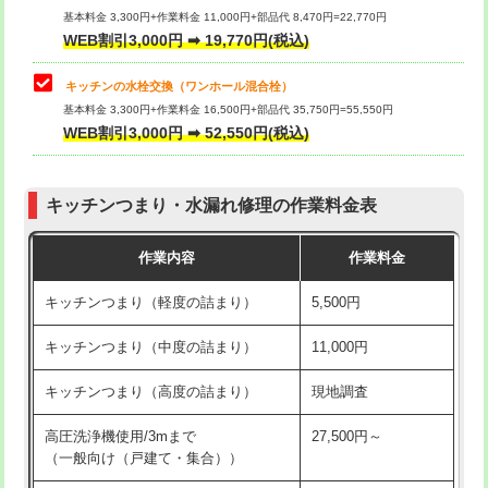
用/3ｍまで)
基本料金 3,300円+作業料金 11,000円+部品代 8,470円=22,770円
止水・漏水調査・防水処理・清掃・修
33,000円
WEB割引3,000円 ➡ 19,770円(税込)
理・調整・分解・加工など（重作業）
給水管工事※（塩ビ管（VP・HI）使
+8,800円
用（追加）/3ｍ超え)
キッチンの水栓交換（ワンホール混合栓）
お風呂タンク脱着
16,500円
基本料金 3,300円+作業料金 16,500円+部品代 35,750円=55,550円
給水管工事※（ライニング鋼管・銅
44,000円
WEB割引3,000円 ➡ 52,550円(税込)
その他部品の脱着
8,800円～
管・ポリ管・HT管使用/3ｍまで)
交換・取付（タンク）
22,000円+材料費
給水管工事※（ライニング鋼管・銅
+8,800円
管・ポリ管・HT管使用/3ｍ超え)
キッチンつまり・水漏れ修理の作業料金表
交換・取付(単水栓（壁付・デッキ
13,200円+材料費
式）)
排水管工事（土の掘削・埋め戻し作
11,000円~
作業内容
作業料金
業）
交換・取付(混合水栓（壁付・デッキ
16,500円+材料費
キッチンつまり（軽度の詰まり）
5,500円
式・ワンホール）)
排水管工事（排水管工事/3ｍまで）
55,000円
キッチンつまり（中度の詰まり）
11,000円
交換・取付(排水栓・排水トラップ
22,000円+材料費
排水管工事（追加 排水管工事/3ｍ超
+11,000円
（P/S/ポップアップ））
え）
キッチンつまり（高度の詰まり）
現地調査
交換・取付（その他部品）
11,000円+材料費
マス交換（土の掘削・埋め戻し作業）
11,000円~
高圧洗浄機使用/3mまで
27,500円～
（一般向け（戸建て・集合））
持込商品取付（単水栓）
13,200円
マス交換（深さ50㎝未満）
55,000円