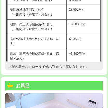
高圧洗浄機使用/3mまで
27,500円～
（一般向け（戸建て・集合））
追加 高圧洗浄機使用/3m超え
+3,300円/ｍ
（一般向け（戸建て・集合））
高圧洗浄機使用/3mまで（店舗・法
42,350円
人）
追加 高圧洗浄機使用/3m超え（店
+5,500円/ｍ
舗・法人）
上記の表をスクロールで他の料金もご覧になれます。
高度高圧洗浄換
現地調査
トーラー作業
16,500円
お風呂
トーラー機使用/3mまで
33,000円
追加トーラー機使用/3m超え
+3,300円
カメラ調査
33,000円