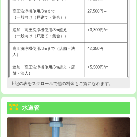
給水管工事※（バンド止め)
3,300円
高圧洗浄機使用/3mまで
27,500円～
（一般向け（戸建て・集合））
給水管工事※（支持金具設置)
5,500円
追加 高圧洗浄機使用/3m超え
+3,300円/ｍ
給水管工事※（保温材使用（バンド止
5,500円
（一般向け（戸建て・集合））
め込み）)
高圧洗浄機使用/3mまで（店舗・法
42,350円
給水管工事※（土の掘削・埋め戻し作
11,000円
人）
業)
追加 高圧洗浄機使用/3m超え（店
+5,500円/ｍ
給水管工事※（塩ビ管（VP・HI）使
33,000円
舗・法人）
用/3ｍまで)
上記の表をスクロールで他の料金もご覧になれます。
高度高圧洗浄換
現地調査
給水管工事※（塩ビ管（VP・HI）使
+8,800円
用（追加）/3ｍ超え)
トーラー作業
16,500円
給水管工事※（ライニング鋼管・銅
44,000円
水道管
トーラー機使用/3mまで
33,000円
管・ポリ管・HT管使用/3ｍまで)
追加トーラー機使用/3m超え
+3,300円
給水管工事※（ライニング鋼管・銅
+8,800円
管・ポリ管・HT管使用/3ｍ超え)
カメラ調査
33,000円