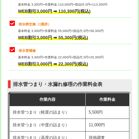
基本料金 3,300円+作業料金 110,000円+部品代 0円=113,300円
WEB割引3,000円 ➡ 110,300円(税込)
交換・取付（タンク）
22,000円+材料費
マス交換（深さ50㎝以上）
66,000円
交換・取付(単水栓（壁付・デッキ
13,200円+材料費
コンクリート斫り（厚さ10㎝まで）
27,500円
排水桝交換（1箇所）
式）)
基本料金 3,300円+作業料金 55,000円+部品代 0円=58,300円
コンクリート斫り（厚さ10㎝超え）
38,500円
WEB割引3,000円 ➡ 55,300円(税込)
交換・取付(混合水栓（壁付・デッキ
16,500円+材料費
式・ワンホール）)
モルタル補修（厚さ10㎝まで）
27,500円
排水管補修
基本料金 3,300円+作業料金 22,000円+部品代 0円=25,300円
交換・取付(排水栓・排水トラップ
22,000円+材料費
モルタル補修（厚さ10㎝超え）
38,500円
WEB割引3,000円 ➡ 22,300円(税込)
（P/S/ポップアップ））
台所シンク・作業台設置
現場見積
交換・取付（その他部品）
11,000円+材料費
排水管つまり・水漏れ修理の作業料金表
追加人工
16,500円
持込商品取付（単水栓）
13,200円
作業内容
作業料金
廃棄・処分
現場見積
持込商品取付（混合水栓）
16,500円
排水管つまり（軽度の詰まり）
5,500円
※給水管工事は20mmまでの価格です。
持込商品取付（浄水器・分岐水栓）
16,500円
排水管つまり（中度の詰まり）
11,000円
給水管工事※（ホール加工)
16,500円
排水管つまり（高度の詰まり）
現地調査