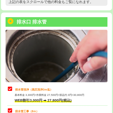
上記の表をスクロールで他の料金もご覧になれます。
高度高圧洗浄換
現地調査
用/3ｍまで)
トーラー作業
16,500円
給水管工事※（塩ビ管（VP・HI）使
+8,800円
用（追加）/3ｍ超え)
排水口 排水管
トーラー機使用/3mまで
33,000円
給水管工事※（ライニング鋼管・銅
44,000円
追加トーラー機使用/3m超え
+3,300円
管・ポリ管・HT管使用/3ｍまで)
カメラ調査
33,000円
給水管工事※（ライニング鋼管・銅
+8,800円
管・ポリ管・HT管使用/3ｍ超え)
桝清掃
8,800円
排水管工事（土の掘削・埋め戻し作
11,000円~
止水・漏水調査・防水処理・清掃・修
11,000円
業）
理・調整・分解・加工など（軽作業）
排水管工事（排水管工事/3ｍまで）
55,000円
止水・漏水調査・防水処理・清掃・修
22,000円
理・調整・分解・加工など（中作業）
排水管工事（追加 排水管工事/3ｍ超
+11,000円
排水管洗浄（高圧洗浄3ｍ迄）
え）
基本料金 3,300円+作業料金 27,500円+部品代 0円=30,800円
止水・漏水調査・防水処理・清掃・修
33,000円
WEB割引3,000円 ➡ 27,800円(税込)
理・調整・分解・加工など（重作業）
マス交換（土の掘削・埋め戻し作業）
11,000円~
排水管工事（8ｍ）
その他部品の脱着
8,800円～
マス交換（深さ50㎝未満）
55,000円