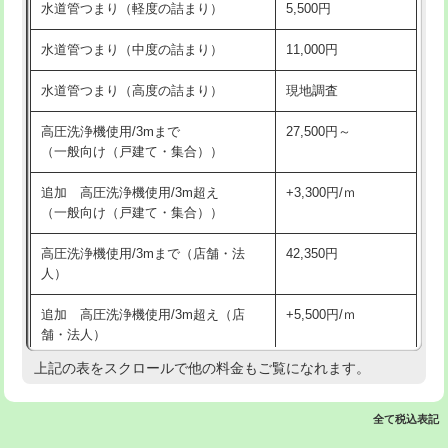
水道管つまり（軽度の詰まり）
5,500円
交換・取付(排水栓・排水トラップ
22,000円+材料費
洗面台設置
38,500円
（P/S/ポップアップ））
水道管つまり（中度の詰まり）
11,000円
化粧台設置
22,000円
交換・取付（その他部品）
11,000円+材料費
水道管つまり（高度の詰まり）
現地調査
追加人工
16,500円
持込商品取付（単水栓）
13,200円
高圧洗浄機使用/3mまで
27,500円～
廃棄・処分
現場見積
（一般向け（戸建て・集合））
持込商品取付（混合水栓）
16,500円
※給水管工事は20mmまでの価格です。
追加 高圧洗浄機使用/3m超え
+3,300円/ｍ
持込商品取付（浄水器・分岐水栓）
16,500円
（一般向け（戸建て・集合））
排水管工事（土の掘削・埋め戻し作
11,000円~
高圧洗浄機使用/3mまで（店舗・法
42,350円
業）
人）
排水管工事（排水管工事/3ｍまで）
55,000円
追加 高圧洗浄機使用/3m超え（店
+5,500円/ｍ
舗・法人）
排水管工事（追加 排水管工事/3ｍ超
+11,000円
え）
上記の表をスクロールで他の料金もご覧になれます。
高度高圧洗浄換
現地調査
マス交換（土の掘削・埋め戻し作業）
11,000円~
トーラー作業
16,500円
全て税込表記
マス交換（深さ50㎝未満）
55,000円