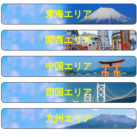
マス交換（深さ50㎝以上）
66,000円
東海エリア
コンクリート斫り（厚さ10㎝まで）
27,500円
コンクリート斫り（厚さ10㎝超え）
38,500円
関西エリア
モルタル補修（厚さ10㎝まで）
27,500円
モルタル補修（厚さ10㎝超え）
38,500円
中国エリア
追加人工
16,500円
廃棄・処分
現場見積
四国エリア
※給水管工事は20mmまでの価格です。
九州エリア