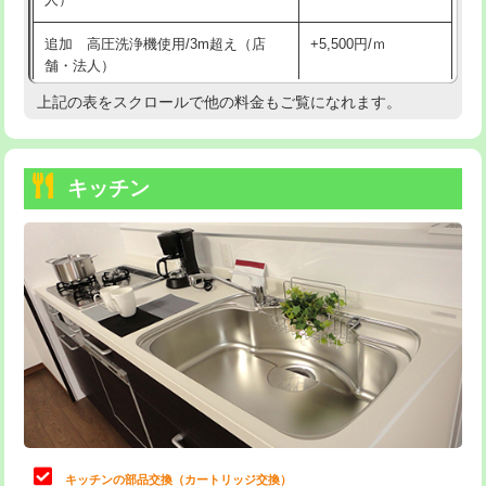
持込商品取付（混合水栓）
16,500円
追加 高圧洗浄機使用/3m超え（店
+5,500円/ｍ
持込商品取付（浄水器・分岐水栓）
16,500円
舗・法人）
持込商品取付（温水洗浄便座）
22,000円
上記の表をスクロールで他の料金もご覧になれます。
高度高圧洗浄換
現地調査
持込商品取付（普通便座⇔温水洗浄便
22,000円
トーラー作業
16,500円
座）
キッチン
トーラー機使用/3mまで
33,000円
給水管工事※（ホール加工)
16,500円
追加トーラー機使用/3m超え
+3,300円
給水管工事※（バンド止め)
3,300円
カメラ調査
33,000円
給水管工事※（支持金具設置)
5,500円
桝清掃
8,800円
給水管工事※（保温材使用（バンド止
5,500円
め込み）)
止水・漏水調査・防水処理・清掃・修
11,000円
理・調整・分解・加工など（軽作業）
給水管工事※（土の掘削・埋め戻し作
11,000円
業)
止水・漏水調査・防水処理・清掃・修
22,000円
理・調整・分解・加工など（中作業）
給水管工事※（塩ビ管（VP・HI）使
33,000円
キッチンの部品交換（カートリッジ交換）