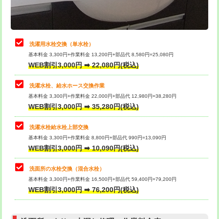
理・調整・分解・加工など（軽作業）
給水管工事※（ライニング鋼管・銅
44,000円
管・ポリ管・HT管使用/3ｍまで)
止水・漏水調査・防水処理・清掃・修
22,000円
理・調整・分解・加工など（中作業）
給水管工事※（ライニング鋼管・銅
+8,800円
洗濯用水栓交換（単水栓）
管・ポリ管・HT管使用/3ｍ超え)
基本料金 3,300円+作業料金 13,200円+部品代 8,580円=25,080円
止水・漏水調査・防水処理・清掃・修
33,000円
WEB割引3,000円 ➡ 22,080円(税込)
理・調整・分解・加工など（重作業）
排水管工事（土の掘削・埋め戻し作
11,000円~
業）
洗濯水栓、給水ホース交換作業
キッチンタンク脱着
16,500円
基本料金 3,300円+作業料金 22,000円+部品代 12,980円=38,280円
排水管工事（排水管工事/3ｍまで）
55,000円
WEB割引3,000円 ➡ 35,280円(税込)
その他部品の脱着
8,800円～
排水管工事（追加 排水管工事/3ｍ超
+11,000円
交換・取付（タンク）
22,000円+材料費
洗濯水栓給水栓上部交換
え）
基本料金 3,300円+作業料金 8,800円+部品代 990円=13,090円
交換・取付(単水栓（壁付・デッキ
13,200円+材料費
WEB割引3,000円 ➡ 10,090円(税込)
マス交換（土の掘削・埋め戻し作業）
11,000円~
式）)
洗面所の水栓交換（混合水栓）
マス交換（深さ50㎝未満）
55,000円
交換・取付(混合水栓（壁付・デッキ
16,500円+材料費
基本料金 3,300円+作業料金 16,500円+部品代 59,400円=79,200円
式・ワンホール）)
WEB割引3,000円 ➡ 76,200円(税込)
マス交換（深さ50㎝以上）
66,000円
交換・取付(排水栓・排水トラップ
22,000円+材料費
コンクリート斫り（厚さ10㎝まで）
27,500円
（P/S/ポップアップ））