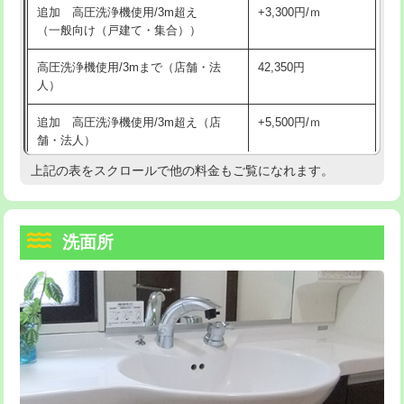
追加 高圧洗浄機使用/3m超え
+3,300円/ｍ
持込商品取付（混合水栓）
16,500円
マス交換（深さ50㎝以上）
66,000円
（一般向け（戸建て・集合））
持込商品取付（浄水器・分岐水栓）
16,500円
コンクリート斫り（厚さ10㎝まで）
27,500円
高圧洗浄機使用/3mまで（店舗・法
42,350円
人）
給水管工事※（ホール加工)
16,500円
コンクリート斫り（厚さ10㎝超え）
38,500円
追加 高圧洗浄機使用/3m超え（店
+5,500円/ｍ
給水管工事※（バンド止め)
3,300円
モルタル補修（厚さ10㎝まで）
27,500円
舗・法人）
給水管工事※（支持金具設置)
5,500円
モルタル補修（厚さ10㎝超え）
38,500円
上記の表をスクロールで他の料金もご覧になれます。
高度高圧洗浄換
現地調査
給水管工事※（保温材使用（バンド止
5,500円
洗面台設置
38,500円
トーラー作業
16,500円
め込み）)
洗面所
追加人工
16,500円
トーラー機使用/3mまで
33,000円
給水管工事※（土の掘削・埋め戻し作
11,000円
業)
廃棄・処分
現場見積
追加トーラー機使用/3m超え
+3,300円
給水管工事※（塩ビ管（VP・HI）使
33,000円
※給水管工事は20mmまでの価格です。
カメラ調査
33,000円
用/3ｍまで)
桝清掃
8,800円
給水管工事※（塩ビ管（VP・HI）使
+8,800円
用（追加）/3ｍ超え)
止水・漏水調査・防水処理・清掃・修
11,000円