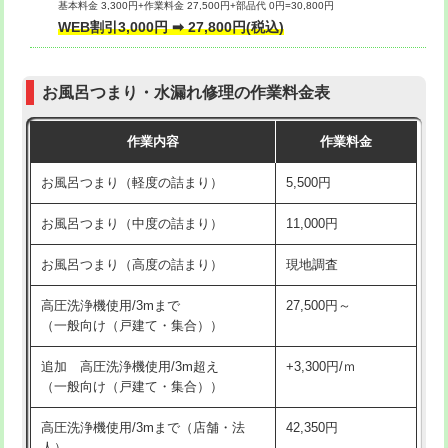
基本料金 3,300円+作業料金 27,500円+部品代 0円=30,800円
交換・取付（タンク）
22,000円+材料費
WEB割引3,000円 ➡ 27,800円(税込)
交換・取付（便器）
22,000円+材料費
お風呂つまり・水漏れ修理の作業料金表
交換・取付（普通便座）
11,000円+材料費
作業内容
作業料金
交換・取付（温水洗浄便座）
16,500円+材料費
お風呂つまり（軽度の詰まり）
5,500円
交換・取付(単水栓（壁付・デッキ
13,200円+材料費
式）)
お風呂つまり（中度の詰まり）
11,000円
交換・取付(混合水栓（壁付・デッキ
16,500円+材料費
お風呂つまり（高度の詰まり）
現地調査
式・ワンホール）)
高圧洗浄機使用/3mまで
27,500円～
交換・取付(排水栓・排水トラップ
22,000円+材料費
（一般向け（戸建て・集合））
（P/S/ポップアップ））
追加 高圧洗浄機使用/3m超え
+3,300円/ｍ
交換・取付（その他部品）
11,000円+材料費
（一般向け（戸建て・集合））
持込商品取付（単水栓）
13,200円
高圧洗浄機使用/3mまで（店舗・法
42,350円
人）