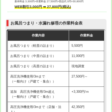
基本料金 3,300円+作業料金 27,500円+部品代 0円=30,800円
交換・取付（タンク）
22,000円+材料費
WEB割引3,000円 ➡ 27,800円(税込)
交換・取付（便器）
22,000円+材料費
お風呂つまり・水漏れ修理の作業料金表
交換・取付（普通便座）
11,000円+材料費
作業内容
作業料金
交換・取付（温水洗浄便座）
16,500円+材料費
お風呂つまり（軽度の詰まり）
5,500円
交換・取付(単水栓（壁付・デッキ
13,200円+材料費
式）)
お風呂つまり（中度の詰まり）
11,000円
交換・取付(混合水栓（壁付・デッキ
16,500円+材料費
お風呂つまり（高度の詰まり）
現地調査
式・ワンホール）)
高圧洗浄機使用/3mまで
27,500円～
交換・取付(排水栓・排水トラップ
22,000円+材料費
（一般向け（戸建て・集合））
（P/S/ポップアップ））
追加 高圧洗浄機使用/3m超え
+3,300円/ｍ
交換・取付（その他部品）
11,000円+材料費
（一般向け（戸建て・集合））
持込商品取付（単水栓）
13,200円
高圧洗浄機使用/3mまで（店舗・法
42,350円
人）