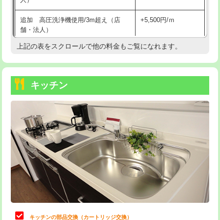
持込商品取付（混合水栓）
16,500円
追加 高圧洗浄機使用/3m超え（店
+5,500円/ｍ
持込商品取付（浄水器・分岐水栓）
16,500円
舗・法人）
持込商品取付（温水洗浄便座）
22,000円
上記の表をスクロールで他の料金もご覧になれます。
高度高圧洗浄換
現地調査
持込商品取付（普通便座⇔温水洗浄便
22,000円
トーラー作業
16,500円
座）
キッチン
トーラー機使用/3mまで
33,000円
給水管工事※（ホール加工)
16,500円
追加トーラー機使用/3m超え
+3,300円
給水管工事※（バンド止め)
3,300円
カメラ調査
33,000円
給水管工事※（支持金具設置)
5,500円
桝清掃
8,800円
給水管工事※（保温材使用（バンド止
5,500円
め込み）)
止水・漏水調査・防水処理・清掃・修
11,000円
理・調整・分解・加工など（軽作業）
給水管工事※（土の掘削・埋め戻し作
11,000円
業)
止水・漏水調査・防水処理・清掃・修
22,000円
理・調整・分解・加工など（中作業）
給水管工事※（塩ビ管（VP・HI）使
33,000円
キッチンの部品交換（カートリッジ交換）