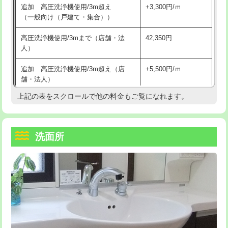
追加 高圧洗浄機使用/3m超え
+3,300円/ｍ
持込商品取付（混合水栓）
16,500円
マス交換（深さ50㎝以上）
66,000円
（一般向け（戸建て・集合））
持込商品取付（浄水器・分岐水栓）
16,500円
コンクリート斫り（厚さ10㎝まで）
27,500円
高圧洗浄機使用/3mまで（店舗・法
42,350円
人）
給水管工事※（ホール加工)
16,500円
コンクリート斫り（厚さ10㎝超え）
38,500円
追加 高圧洗浄機使用/3m超え（店
+5,500円/ｍ
給水管工事※（バンド止め)
3,300円
モルタル補修（厚さ10㎝まで）
27,500円
舗・法人）
給水管工事※（支持金具設置)
5,500円
モルタル補修（厚さ10㎝超え）
38,500円
上記の表をスクロールで他の料金もご覧になれます。
高度高圧洗浄換
現地調査
給水管工事※（保温材使用（バンド止
5,500円
洗面台設置
38,500円
トーラー作業
16,500円
め込み）)
洗面所
追加人工
16,500円
トーラー機使用/3mまで
33,000円
給水管工事※（土の掘削・埋め戻し作
11,000円
業)
廃棄・処分
現場見積
追加トーラー機使用/3m超え
+3,300円
給水管工事※（塩ビ管（VP・HI）使
33,000円
※給水管工事は20mmまでの価格です。
カメラ調査
33,000円
用/3ｍまで)
桝清掃
8,800円
給水管工事※（塩ビ管（VP・HI）使
+8,800円
用（追加）/3ｍ超え)
止水・漏水調査・防水処理・清掃・修
11,000円