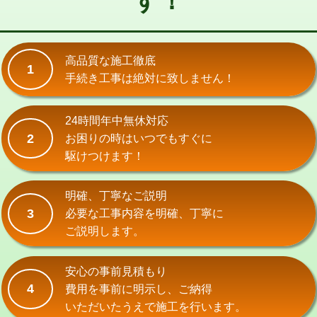
す！
式）)
交換・取付(混合水栓（壁付・デッキ
16,500円+材料費
式・ワンホール）)
高品質な施工徹底
1
手続き工事は絶対に致しません！
交換・取付(排水栓・排水トラップ
22,000円+材料費
（P/S/ポップアップ））
24時間年中無休対応
交換・取付（その他部品）
11,000円+材料費
2
お困りの時はいつでもすぐに
持込商品取付（単水栓）
13,200円
駆けつけます！
持込商品取付（混合水栓）
16,500円
明確、丁寧なご説明
持込商品取付（浄水器・分岐水栓）
16,500円
3
必要な工事内容を明確、丁寧に
ご説明します。
給水管工事※（ホール加工)
16,500円
給水管工事※（バンド止め)
3,300円
安心の事前見積もり
4
費用を事前に明示し、ご納得
給水管工事※（支持金具設置)
5,500円
いただいたうえで施工を行います。