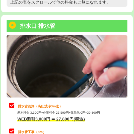
上記の表をスクロールで他の料金もご覧になれます。
高度高圧洗浄換
現地調査
用/3ｍまで)
トーラー作業
16,500円
給水管工事※（塩ビ管（VP・HI）使
+8,800円
用（追加）/3ｍ超え)
排水口 排水管
トーラー機使用/3mまで
33,000円
給水管工事※（ライニング鋼管・銅
44,000円
追加トーラー機使用/3m超え
+3,300円
管・ポリ管・HT管使用/3ｍまで)
カメラ調査
33,000円
給水管工事※（ライニング鋼管・銅
+8,800円
管・ポリ管・HT管使用/3ｍ超え)
桝清掃
8,800円
排水管工事（土の掘削・埋め戻し作
11,000円~
止水・漏水調査・防水処理・清掃・修
11,000円
業）
理・調整・分解・加工など（軽作業）
排水管工事（排水管工事/3ｍまで）
55,000円
止水・漏水調査・防水処理・清掃・修
22,000円
理・調整・分解・加工など（中作業）
排水管工事（追加 排水管工事/3ｍ超
+11,000円
排水管洗浄（高圧洗浄3ｍ迄）
え）
基本料金 3,300円+作業料金 27,500円+部品代 0円=30,800円
止水・漏水調査・防水処理・清掃・修
33,000円
WEB割引3,000円 ➡ 27,800円(税込)
理・調整・分解・加工など（重作業）
マス交換（土の掘削・埋め戻し作業）
11,000円~
排水管工事（8ｍ）
その他部品の脱着
8,800円～
マス交換（深さ50㎝未満）
55,000円