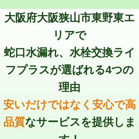
トーラー機使用/3mまで
33,000円
マス交換（深さ50㎝以上）
66,000円
大阪府大阪狭山市東野東エ
追加トーラー機使用/3m超え
+3,300円
コンクリート斫り（厚さ10㎝まで）
27,500円
カメラ調査
33,000円
リアで
コンクリート斫り（厚さ10㎝超え）
38,500円
桝清掃
8,800円
蛇口水漏れ、水栓交換ライ
モルタル補修（厚さ10㎝まで）
27,500円
止水・漏水調査・防水処理・清掃・修
11,000円
理・調整・分解・加工など（軽作業）
モルタル補修（厚さ10㎝超え）
38,500円
フプラスが選ばれる4つの
止水・漏水調査・防水処理・清掃・修
22,000円
追加人工
16,500円
理・調整・分解・加工など（中作業）
理由
廃棄・処分
現場見積
止水・漏水調査・防水処理・清掃・修
33,000円
理・調整・分解・加工など（重作業）
安いだけではなく安心で高
その他部品の脱着
8,800円～
品質
なサービスを提供しま
交換・取付（タンク）
22,000円+材料費
交換・取付(単水栓（壁付・デッキ
13,200円+材料費