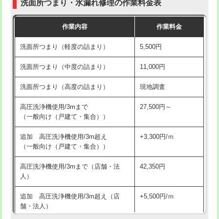
洗面所つまり・水漏れ修理の作業料金表
コンクリート斫り（厚さ10㎝超え）
38,500円
交換・取付（その他部品）
11,000円+材料費
作業内容
作業料金
モルタル補修（厚さ10㎝まで）
27,500円
持込商品取付（単水栓）
13,200円
洗面所つまり（軽度の詰まり）
5,500円
モルタル補修（厚さ10㎝超え）
38,500円
持込商品取付（混合水栓）
16,500円
洗面所つまり（中度の詰まり）
11,000円
洗面台設置
38,500円
持込商品取付（浄水器・分岐水栓）
16,500円
洗面所つまり（高度の詰まり）
現地調査
バスタブ設置
現場見積
給水管工事※（ホール加工)
16,500円
高圧洗浄機使用/3mまで
27,500円～
追加人工
16,500円
（一般向け（戸建て・集合））
給水管工事※（バンド止め)
3,300円
廃棄・処分
現場見積
追加 高圧洗浄機使用/3m超え
+3,300円/ｍ
給水管工事※（支持金具設置)
5,500円
（一般向け（戸建て・集合））
※給水管工事は20mmまでの価格です。
給水管工事※（保温材使用（バンド止
5,500円
高圧洗浄機使用/3mまで（店舗・法
42,350円
め込み）)
人）
給水管工事※（土の掘削・埋め戻し作
11,000円
追加 高圧洗浄機使用/3m超え（店
+5,500円/ｍ
業)
舗・法人）
給水管工事※（塩ビ管（VP・HI）使
33,000円