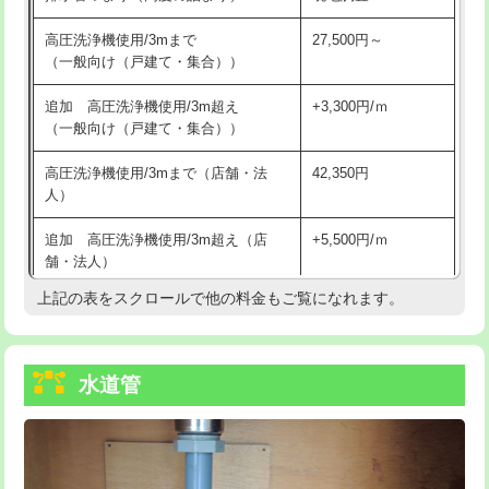
給水管工事※（バンド止め)
3,300円
高圧洗浄機使用/3mまで
27,500円～
（一般向け（戸建て・集合））
給水管工事※（支持金具設置)
5,500円
追加 高圧洗浄機使用/3m超え
+3,300円/ｍ
給水管工事※（保温材使用（バンド止
5,500円
（一般向け（戸建て・集合））
め込み）)
高圧洗浄機使用/3mまで（店舗・法
42,350円
給水管工事※（土の掘削・埋め戻し作
11,000円
人）
業)
追加 高圧洗浄機使用/3m超え（店
+5,500円/ｍ
給水管工事※（塩ビ管（VP・HI）使
33,000円
舗・法人）
用/3ｍまで)
上記の表をスクロールで他の料金もご覧になれます。
高度高圧洗浄換
現地調査
給水管工事※（塩ビ管（VP・HI）使
+8,800円
用（追加）/3ｍ超え)
トーラー作業
16,500円
給水管工事※（ライニング鋼管・銅
44,000円
水道管
トーラー機使用/3mまで
33,000円
管・ポリ管・HT管使用/3ｍまで)
追加トーラー機使用/3m超え
+3,300円
給水管工事※（ライニング鋼管・銅
+8,800円
管・ポリ管・HT管使用/3ｍ超え)
カメラ調査
33,000円