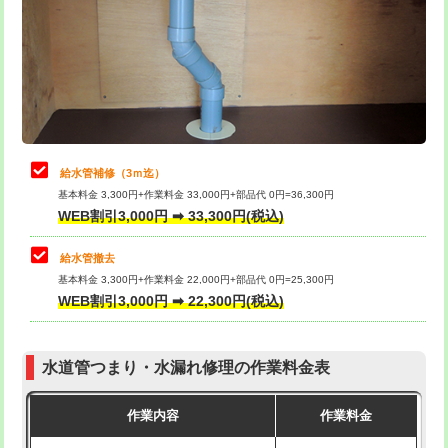
排水管工事（土の掘削・埋め戻し作
11,000円~
桝清掃
8,800円
業）
止水・漏水調査・防水処理・清掃・修
11,000円
排水管工事（排水管工事/3ｍまで）
55,000円
理・調整・分解・加工など（軽作業）
排水管工事（追加 排水管工事/3ｍ超
+11,000円
止水・漏水調査・防水処理・清掃・修
22,000円
え）
理・調整・分解・加工など（中作業）
給水管補修（3ｍ迄）
マス交換（土の掘削・埋め戻し作業）
11,000円~
基本料金 3,300円+作業料金 33,000円+部品代 0円=36,300円
止水・漏水調査・防水処理・清掃・修
33,000円
WEB割引3,000円 ➡ 33,300円(税込)
理・調整・分解・加工など（重作業）
マス交換（深さ50㎝未満）
55,000円
給水管撤去
その他部品の脱着
8,800円～
マス交換（深さ50㎝以上）
66,000円
基本料金 3,300円+作業料金 22,000円+部品代 0円=25,300円
WEB割引3,000円 ➡ 22,300円(税込)
交換・取付（タンク）
22,000円+材料費
コンクリート斫り（厚さ10㎝まで）
27,500円
交換・取付(単水栓（壁付・デッキ
13,200円+材料費
コンクリート斫り（厚さ10㎝超え）
38,500円
式）)
水道管つまり・水漏れ修理の作業料金表
モルタル補修（厚さ10㎝まで）
27,500円
交換・取付(混合水栓（壁付・デッキ
16,500円+材料費
作業内容
作業料金
式・ワンホール）)
モルタル補修（厚さ10㎝超え）
38,500円