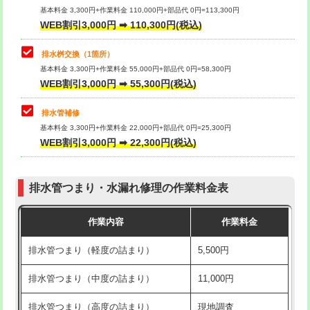
基本料金 3,300円+作業料金 110,000円+部品代 0円=113,300円
WEB割引3,000円 ➡ 110,300円(税込)
交換・取付（タンク）
22,000円+材料費
マス交換（深さ50㎝以上）
66,000円
交換・取付(単水栓（壁付・デッキ
13,200円+材料費
コンクリート斫り（厚さ10㎝まで）
27,500円
排水桝交換（1箇所）
式）)
基本料金 3,300円+作業料金 55,000円+部品代 0円=58,300円
コンクリート斫り（厚さ10㎝超え）
38,500円
WEB割引3,000円 ➡ 55,300円(税込)
交換・取付(混合水栓（壁付・デッキ
16,500円+材料費
式・ワンホール）)
モルタル補修（厚さ10㎝まで）
27,500円
排水管補修
基本料金 3,300円+作業料金 22,000円+部品代 0円=25,300円
交換・取付(排水栓・排水トラップ
22,000円+材料費
モルタル補修（厚さ10㎝超え）
38,500円
WEB割引3,000円 ➡ 22,300円(税込)
（P/S/ポップアップ））
台所シンク・作業台設置
現場見積
交換・取付（その他部品）
11,000円+材料費
排水管つまり・水漏れ修理の作業料金表
追加人工
16,500円
持込商品取付（単水栓）
13,200円
作業内容
作業料金
廃棄・処分
現場見積
持込商品取付（混合水栓）
16,500円
排水管つまり（軽度の詰まり）
5,500円
※給水管工事は20mmまでの価格です。
持込商品取付（浄水器・分岐水栓）
16,500円
排水管つまり（中度の詰まり）
11,000円
給水管工事※（ホール加工)
16,500円
排水管つまり（高度の詰まり）
現地調査