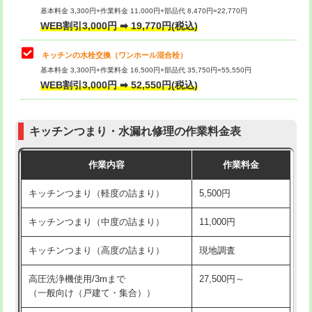
用/3ｍまで)
基本料金 3,300円+作業料金 11,000円+部品代 8,470円=22,770円
止水・漏水調査・防水処理・清掃・修
33,000円
WEB割引3,000円 ➡ 19,770円(税込)
理・調整・分解・加工など（重作業）
給水管工事※（塩ビ管（VP・HI）使
+8,800円
用（追加）/3ｍ超え)
キッチンの水栓交換（ワンホール混合栓）
お風呂タンク脱着
16,500円
基本料金 3,300円+作業料金 16,500円+部品代 35,750円=55,550円
給水管工事※（ライニング鋼管・銅
44,000円
WEB割引3,000円 ➡ 52,550円(税込)
その他部品の脱着
8,800円～
管・ポリ管・HT管使用/3ｍまで)
交換・取付（タンク）
22,000円+材料費
給水管工事※（ライニング鋼管・銅
+8,800円
管・ポリ管・HT管使用/3ｍ超え)
キッチンつまり・水漏れ修理の作業料金表
交換・取付(単水栓（壁付・デッキ
13,200円+材料費
式）)
排水管工事（土の掘削・埋め戻し作
11,000円~
作業内容
作業料金
業）
交換・取付(混合水栓（壁付・デッキ
16,500円+材料費
キッチンつまり（軽度の詰まり）
5,500円
式・ワンホール）)
排水管工事（排水管工事/3ｍまで）
55,000円
キッチンつまり（中度の詰まり）
11,000円
交換・取付(排水栓・排水トラップ
22,000円+材料費
排水管工事（追加 排水管工事/3ｍ超
+11,000円
（P/S/ポップアップ））
え）
キッチンつまり（高度の詰まり）
現地調査
交換・取付（その他部品）
11,000円+材料費
マス交換（土の掘削・埋め戻し作業）
11,000円~
高圧洗浄機使用/3mまで
27,500円～
（一般向け（戸建て・集合））
持込商品取付（単水栓）
13,200円
マス交換（深さ50㎝未満）
55,000円