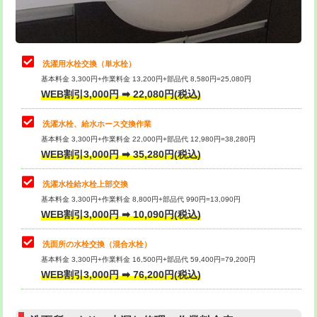
理・調整・分解・加工など（軽作業）
給水管工事※（ライニング鋼管・銅
44,000円
管・ポリ管・HT管使用/3ｍまで)
止水・漏水調査・防水処理・清掃・修
22,000円
理・調整・分解・加工など（中作業）
給水管工事※（ライニング鋼管・銅
+8,800円
洗濯用水栓交換（単水栓）
管・ポリ管・HT管使用/3ｍ超え)
基本料金 3,300円+作業料金 13,200円+部品代 8,580円=25,080円
止水・漏水調査・防水処理・清掃・修
33,000円
WEB割引3,000円 ➡ 22,080円(税込)
理・調整・分解・加工など（重作業）
排水管工事（土の掘削・埋め戻し作
11,000円~
業）
洗濯水栓、給水ホース交換作業
キッチンタンク脱着
16,500円
基本料金 3,300円+作業料金 22,000円+部品代 12,980円=38,280円
排水管工事（排水管工事/3ｍまで）
55,000円
WEB割引3,000円 ➡ 35,280円(税込)
その他部品の脱着
8,800円～
排水管工事（追加 排水管工事/3ｍ超
+11,000円
交換・取付（タンク）
22,000円+材料費
洗濯水栓給水栓上部交換
え）
基本料金 3,300円+作業料金 8,800円+部品代 990円=13,090円
交換・取付(単水栓（壁付・デッキ
13,200円+材料費
WEB割引3,000円 ➡ 10,090円(税込)
マス交換（土の掘削・埋め戻し作業）
11,000円~
式）)
洗面所の水栓交換（混合水栓）
マス交換（深さ50㎝未満）
55,000円
交換・取付(混合水栓（壁付・デッキ
16,500円+材料費
基本料金 3,300円+作業料金 16,500円+部品代 59,400円=79,200円
式・ワンホール）)
WEB割引3,000円 ➡ 76,200円(税込)
マス交換（深さ50㎝以上）
66,000円
交換・取付(排水栓・排水トラップ
22,000円+材料費
コンクリート斫り（厚さ10㎝まで）
27,500円
（P/S/ポップアップ））