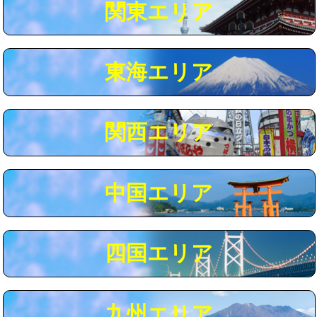
関東エリア
マス交換（深さ50㎝以上）
66,000円
コンクリート斫り（厚さ10㎝まで）
27,500円
東海エリア
コンクリート斫り（厚さ10㎝超え）
38,500円
モルタル補修（厚さ10㎝まで）
27,500円
モルタル補修（厚さ10㎝超え）
38,500円
関西エリア
追加人工
16,500円
廃棄・処分
現場見積
中国エリア
※給水管工事は20mmまでの価格です。
四国エリア
九州エリア