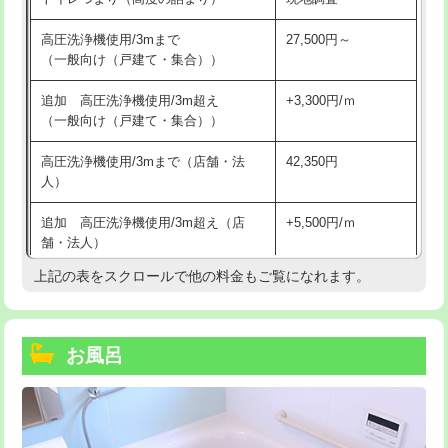
高圧洗浄機使用/3mまで
27,500円～
（一般向け（戸建て・集合））
追加 高圧洗浄機使用/3m超え
+3,300円/ｍ
（一般向け（戸建て・集合））
高圧洗浄機使用/3mまで（店舗・法
42,350円
人）
追加 高圧洗浄機使用/3m超え（店
+5,500円/ｍ
舗・法人）
上記の表をスクロールで他の料金もご覧になれます。
高度高圧洗浄換
現地調査
トーラー作業
16,500円
お風呂
トーラー機使用/3mまで
33,000円
追加トーラー機使用/3m超え
+3,300円
カメラ調査
33,000円