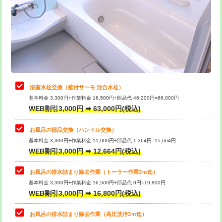
桝清掃
8,800円
止水・漏水調査・防水処理・清掃・修
11,000円
理・調整・分解・加工など（軽作業）
止水・漏水調査・防水処理・清掃・修
22,000円
理・調整・分解・加工など（中作業）
浴室水栓交換（壁付サーモ 混合水栓）
基本料金 3,300円+作業料金 16,500円+部品代 46,200円=66,000円
止水・漏水調査・防水処理・清掃・修
33,000円
WEB割引3,000円 ➡ 63,000円(税込)
理・調整・分解・加工など（重作業）
お風呂の部品交換（ハンドル交換）
トイレタンク脱着
16,500円
基本料金 3,300円+作業料金 11,000円+部品代 1,364円=15,664円
WEB割引3,000円 ➡ 12,664円(税込)
トイレ便器脱着
16,500円
タンクレストイレ脱着
33,000円
お風呂の排水詰まり除去作業（トーラー作業3ｍ迄）
基本料金 3,300円+作業料金 16,500円+部品代 0円=19,800円
小便器トイレ脱着
現地見積
WEB割引3,000円 ➡ 16,800円(税込)
その他部品の脱着
8,800円～
お風呂の排水詰まり除去作業（高圧洗浄3ｍ迄）