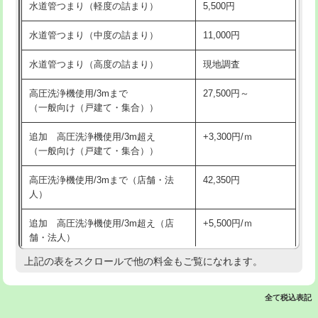
水道管つまり（軽度の詰まり）
5,500円
交換・取付(排水栓・排水トラップ
22,000円+材料費
洗面台設置
38,500円
（P/S/ポップアップ））
水道管つまり（中度の詰まり）
11,000円
化粧台設置
22,000円
交換・取付（その他部品）
11,000円+材料費
水道管つまり（高度の詰まり）
現地調査
追加人工
16,500円
持込商品取付（単水栓）
13,200円
高圧洗浄機使用/3mまで
27,500円～
廃棄・処分
現場見積
（一般向け（戸建て・集合））
持込商品取付（混合水栓）
16,500円
※給水管工事は20mmまでの価格です。
追加 高圧洗浄機使用/3m超え
+3,300円/ｍ
持込商品取付（浄水器・分岐水栓）
16,500円
（一般向け（戸建て・集合））
排水管工事（土の掘削・埋め戻し作
11,000円~
高圧洗浄機使用/3mまで（店舗・法
42,350円
業）
人）
排水管工事（排水管工事/3ｍまで）
55,000円
追加 高圧洗浄機使用/3m超え（店
+5,500円/ｍ
舗・法人）
排水管工事（追加 排水管工事/3ｍ超
+11,000円
え）
上記の表をスクロールで他の料金もご覧になれます。
高度高圧洗浄換
現地調査
マス交換（土の掘削・埋め戻し作業）
11,000円~
トーラー作業
16,500円
全て税込表記
マス交換（深さ50㎝未満）
55,000円