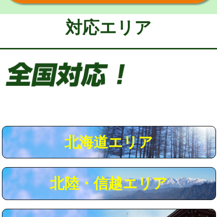
給水管工事※（保温材使用（バンド止
5,500円
め込み）)
対応エリア
給水管工事※（土の掘削・埋め戻し作
11,000円
業)
給水管工事※（塩ビ管（VP・HI）使
33,000円
用/3ｍまで)
給水管工事※（塩ビ管（VP・HI）使
+8,800円
用（追加）/3ｍ超え)
給水管工事※（ライニング鋼管・銅
44,000円
管・ポリ管・HT管使用/3ｍまで)
北海道エリア
給水管工事※（ライニング鋼管・銅
+8,800円
管・ポリ管・HT管使用/3ｍ超え)
北陸・信越エリア
マス交換（土の掘削・埋め戻し作業）
11,000円~
マス交換（深さ50㎝未満）
55,000円