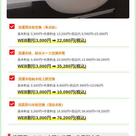
理・調整・分解・加工など（軽作業）
給水管工事※（ライニング鋼管・銅
44,000円
管・ポリ管・HT管使用/3ｍまで)
止水・漏水調査・防水処理・清掃・修
22,000円
理・調整・分解・加工など（中作業）
給水管工事※（ライニング鋼管・銅
+8,800円
洗濯用水栓交換（単水栓）
管・ポリ管・HT管使用/3ｍ超え)
基本料金 3,300円+作業料金 13,200円+部品代 8,580円=25,080円
止水・漏水調査・防水処理・清掃・修
33,000円
WEB割引3,000円 ➡ 22,080円(税込)
理・調整・分解・加工など（重作業）
排水管工事（土の掘削・埋め戻し作
11,000円~
業）
洗濯水栓、給水ホース交換作業
キッチンタンク脱着
16,500円
基本料金 3,300円+作業料金 22,000円+部品代 12,980円=38,280円
排水管工事（排水管工事/3ｍまで）
55,000円
WEB割引3,000円 ➡ 35,280円(税込)
その他部品の脱着
8,800円～
排水管工事（追加 排水管工事/3ｍ超
+11,000円
交換・取付（タンク）
22,000円+材料費
洗濯水栓給水栓上部交換
え）
基本料金 3,300円+作業料金 8,800円+部品代 990円=13,090円
交換・取付(単水栓（壁付・デッキ
13,200円+材料費
WEB割引3,000円 ➡ 10,090円(税込)
マス交換（土の掘削・埋め戻し作業）
11,000円~
式）)
洗面所の水栓交換（混合水栓）
マス交換（深さ50㎝未満）
55,000円
交換・取付(混合水栓（壁付・デッキ
16,500円+材料費
基本料金 3,300円+作業料金 16,500円+部品代 59,400円=79,200円
式・ワンホール）)
WEB割引3,000円 ➡ 76,200円(税込)
マス交換（深さ50㎝以上）
66,000円
交換・取付(排水栓・排水トラップ
22,000円+材料費
コンクリート斫り（厚さ10㎝まで）
27,500円
（P/S/ポップアップ））