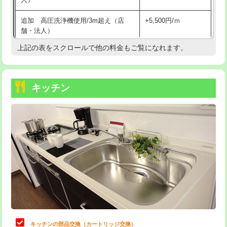
持込商品取付（混合水栓）
16,500円
追加 高圧洗浄機使用/3m超え（店
+5,500円/ｍ
持込商品取付（浄水器・分岐水栓）
16,500円
舗・法人）
持込商品取付（温水洗浄便座）
22,000円
上記の表をスクロールで他の料金もご覧になれます。
高度高圧洗浄換
現地調査
持込商品取付（普通便座⇔温水洗浄便
22,000円
トーラー作業
16,500円
座）
キッチン
トーラー機使用/3mまで
33,000円
給水管工事※（ホール加工)
16,500円
追加トーラー機使用/3m超え
+3,300円
給水管工事※（バンド止め)
3,300円
カメラ調査
33,000円
給水管工事※（支持金具設置)
5,500円
桝清掃
8,800円
給水管工事※（保温材使用（バンド止
5,500円
め込み）)
止水・漏水調査・防水処理・清掃・修
11,000円
理・調整・分解・加工など（軽作業）
給水管工事※（土の掘削・埋め戻し作
11,000円
業)
止水・漏水調査・防水処理・清掃・修
22,000円
理・調整・分解・加工など（中作業）
給水管工事※（塩ビ管（VP・HI）使
33,000円
キッチンの部品交換（カートリッジ交換）