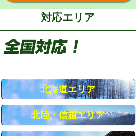
給水管工事※（保温材使用（バンド止
5,500円
め込み）)
対応エリア
給水管工事※（土の掘削・埋め戻し作
11,000円
業)
給水管工事※（塩ビ管（VP・HI）使
33,000円
用/3ｍまで)
給水管工事※（塩ビ管（VP・HI）使
+8,800円
用（追加）/3ｍ超え)
給水管工事※（ライニング鋼管・銅
44,000円
管・ポリ管・HT管使用/3ｍまで)
北海道エリア
給水管工事※（ライニング鋼管・銅
+8,800円
管・ポリ管・HT管使用/3ｍ超え)
北陸・信越エリア
マス交換（土の掘削・埋め戻し作業）
11,000円~
マス交換（深さ50㎝未満）
55,000円