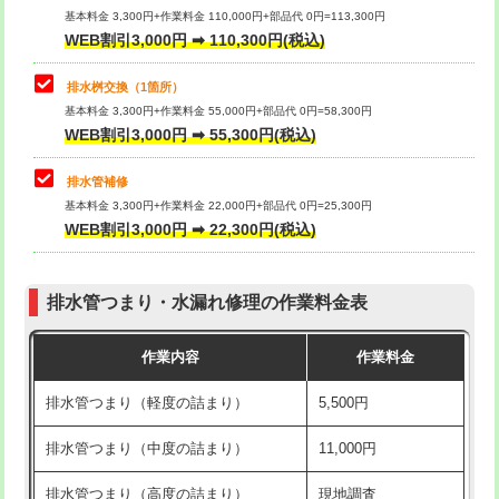
基本料金 3,300円+作業料金 110,000円+部品代 0円=113,300円
WEB割引3,000円 ➡ 110,300円(税込)
交換・取付（タンク）
22,000円+材料費
マス交換（深さ50㎝以上）
66,000円
交換・取付(単水栓（壁付・デッキ
13,200円+材料費
コンクリート斫り（厚さ10㎝まで）
27,500円
排水桝交換（1箇所）
式）)
基本料金 3,300円+作業料金 55,000円+部品代 0円=58,300円
コンクリート斫り（厚さ10㎝超え）
38,500円
WEB割引3,000円 ➡ 55,300円(税込)
交換・取付(混合水栓（壁付・デッキ
16,500円+材料費
式・ワンホール）)
モルタル補修（厚さ10㎝まで）
27,500円
排水管補修
基本料金 3,300円+作業料金 22,000円+部品代 0円=25,300円
交換・取付(排水栓・排水トラップ
22,000円+材料費
モルタル補修（厚さ10㎝超え）
38,500円
WEB割引3,000円 ➡ 22,300円(税込)
（P/S/ポップアップ））
台所シンク・作業台設置
現場見積
交換・取付（その他部品）
11,000円+材料費
排水管つまり・水漏れ修理の作業料金表
追加人工
16,500円
持込商品取付（単水栓）
13,200円
作業内容
作業料金
廃棄・処分
現場見積
持込商品取付（混合水栓）
16,500円
排水管つまり（軽度の詰まり）
5,500円
※給水管工事は20mmまでの価格です。
持込商品取付（浄水器・分岐水栓）
16,500円
排水管つまり（中度の詰まり）
11,000円
給水管工事※（ホール加工)
16,500円
排水管つまり（高度の詰まり）
現地調査