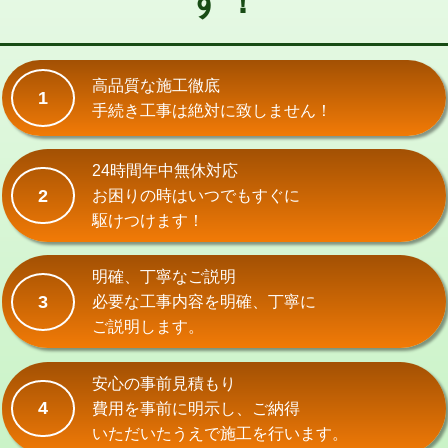
す！
式）)
交換・取付(混合水栓（壁付・デッキ
16,500円+材料費
式・ワンホール）)
高品質な施工徹底
1
手続き工事は絶対に致しません！
交換・取付(排水栓・排水トラップ
22,000円+材料費
（P/S/ポップアップ））
24時間年中無休対応
交換・取付（その他部品）
11,000円+材料費
2
お困りの時はいつでもすぐに
持込商品取付（単水栓）
13,200円
駆けつけます！
持込商品取付（混合水栓）
16,500円
明確、丁寧なご説明
持込商品取付（浄水器・分岐水栓）
16,500円
3
必要な工事内容を明確、丁寧に
ご説明します。
給水管工事※（ホール加工)
16,500円
給水管工事※（バンド止め)
3,300円
安心の事前見積もり
4
費用を事前に明示し、ご納得
給水管工事※（支持金具設置)
5,500円
いただいたうえで施工を行います。