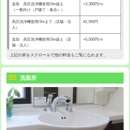
追加 高圧洗浄機使用/3m超え
+3,300円/ｍ
持込商品取付（混合水栓）
16,500円
マス交換（深さ50㎝以上）
66,000円
（一般向け（戸建て・集合））
持込商品取付（浄水器・分岐水栓）
16,500円
コンクリート斫り（厚さ10㎝まで）
27,500円
高圧洗浄機使用/3mまで（店舗・法
42,350円
人）
給水管工事※（ホール加工)
16,500円
コンクリート斫り（厚さ10㎝超え）
38,500円
追加 高圧洗浄機使用/3m超え（店
+5,500円/ｍ
給水管工事※（バンド止め)
3,300円
モルタル補修（厚さ10㎝まで）
27,500円
舗・法人）
給水管工事※（支持金具設置)
5,500円
モルタル補修（厚さ10㎝超え）
38,500円
上記の表をスクロールで他の料金もご覧になれます。
高度高圧洗浄換
現地調査
給水管工事※（保温材使用（バンド止
5,500円
洗面台設置
38,500円
トーラー作業
16,500円
め込み）)
洗面所
追加人工
16,500円
トーラー機使用/3mまで
33,000円
給水管工事※（土の掘削・埋め戻し作
11,000円
業)
廃棄・処分
現場見積
追加トーラー機使用/3m超え
+3,300円
給水管工事※（塩ビ管（VP・HI）使
33,000円
※給水管工事は20mmまでの価格です。
カメラ調査
33,000円
用/3ｍまで)
桝清掃
8,800円
給水管工事※（塩ビ管（VP・HI）使
+8,800円
用（追加）/3ｍ超え)
止水・漏水調査・防水処理・清掃・修
11,000円