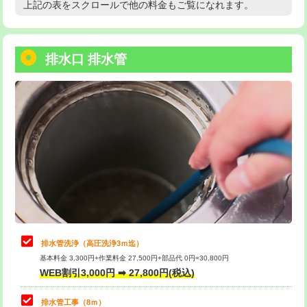
上記の表をスクロールで他の料金もご覧になれます。
高度高圧洗浄換
現地調査
用/3ｍまで)
トーラー作業
16,500円
給水管工事※（塩ビ管（VP・HI）使
+8,800円
用（追加）/3ｍ超え)
排水口 排水管
トーラー機使用/3mまで
33,000円
給水管工事※（ライニング鋼管・銅
44,000円
追加トーラー機使用/3m超え
+3,300円
管・ポリ管・HT管使用/3ｍまで)
カメラ調査
33,000円
給水管工事※（ライニング鋼管・銅
+8,800円
管・ポリ管・HT管使用/3ｍ超え)
桝清掃
8,800円
排水管工事（土の掘削・埋め戻し作
11,000円~
止水・漏水調査・防水処理・清掃・修
11,000円
業）
理・調整・分解・加工など（軽作業）
排水管工事（排水管工事/3ｍまで）
55,000円
止水・漏水調査・防水処理・清掃・修
22,000円
理・調整・分解・加工など（中作業）
排水管工事（追加 排水管工事/3ｍ超
+11,000円
排水管洗浄（高圧洗浄3ｍ迄）
え）
基本料金 3,300円+作業料金 27,500円+部品代 0円=30,800円
止水・漏水調査・防水処理・清掃・修
33,000円
WEB割引3,000円 ➡ 27,800円(税込)
理・調整・分解・加工など（重作業）
マス交換（土の掘削・埋め戻し作業）
11,000円~
排水管工事（8ｍ）
その他部品の脱着
8,800円～
マス交換（深さ50㎝未満）
55,000円