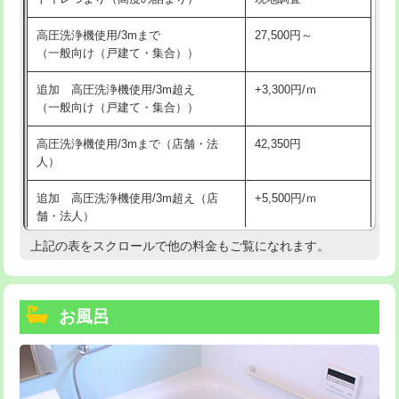
高圧洗浄機使用/3mまで
27,500円～
（一般向け（戸建て・集合））
追加 高圧洗浄機使用/3m超え
+3,300円/ｍ
（一般向け（戸建て・集合））
高圧洗浄機使用/3mまで（店舗・法
42,350円
人）
追加 高圧洗浄機使用/3m超え（店
+5,500円/ｍ
舗・法人）
上記の表をスクロールで他の料金もご覧になれます。
高度高圧洗浄換
現地調査
トーラー作業
16,500円
お風呂
トーラー機使用/3mまで
33,000円
追加トーラー機使用/3m超え
+3,300円
カメラ調査
33,000円