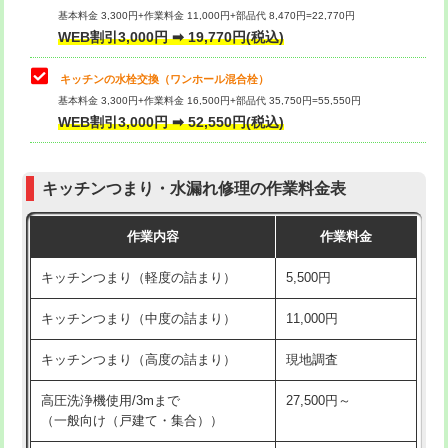
用/3ｍまで)
基本料金 3,300円+作業料金 11,000円+部品代 8,470円=22,770円
止水・漏水調査・防水処理・清掃・修
33,000円
WEB割引3,000円 ➡ 19,770円(税込)
理・調整・分解・加工など（重作業）
給水管工事※（塩ビ管（VP・HI）使
+8,800円
用（追加）/3ｍ超え)
キッチンの水栓交換（ワンホール混合栓）
お風呂タンク脱着
16,500円
基本料金 3,300円+作業料金 16,500円+部品代 35,750円=55,550円
給水管工事※（ライニング鋼管・銅
44,000円
WEB割引3,000円 ➡ 52,550円(税込)
その他部品の脱着
8,800円～
管・ポリ管・HT管使用/3ｍまで)
交換・取付（タンク）
22,000円+材料費
給水管工事※（ライニング鋼管・銅
+8,800円
管・ポリ管・HT管使用/3ｍ超え)
キッチンつまり・水漏れ修理の作業料金表
交換・取付(単水栓（壁付・デッキ
13,200円+材料費
式）)
排水管工事（土の掘削・埋め戻し作
11,000円~
作業内容
作業料金
業）
交換・取付(混合水栓（壁付・デッキ
16,500円+材料費
キッチンつまり（軽度の詰まり）
5,500円
式・ワンホール）)
排水管工事（排水管工事/3ｍまで）
55,000円
キッチンつまり（中度の詰まり）
11,000円
交換・取付(排水栓・排水トラップ
22,000円+材料費
排水管工事（追加 排水管工事/3ｍ超
+11,000円
（P/S/ポップアップ））
え）
キッチンつまり（高度の詰まり）
現地調査
交換・取付（その他部品）
11,000円+材料費
マス交換（土の掘削・埋め戻し作業）
11,000円~
高圧洗浄機使用/3mまで
27,500円～
（一般向け（戸建て・集合））
持込商品取付（単水栓）
13,200円
マス交換（深さ50㎝未満）
55,000円