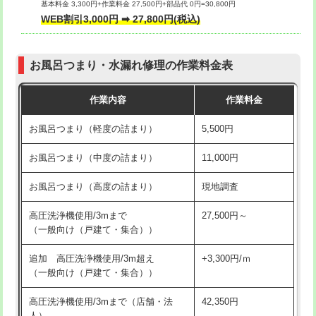
基本料金 3,300円+作業料金 27,500円+部品代 0円=30,800円
交換・取付（タンク）
22,000円+材料費
WEB割引3,000円 ➡ 27,800円(税込)
交換・取付（便器）
22,000円+材料費
お風呂つまり・水漏れ修理の作業料金表
交換・取付（普通便座）
11,000円+材料費
作業内容
作業料金
交換・取付（温水洗浄便座）
16,500円+材料費
お風呂つまり（軽度の詰まり）
5,500円
交換・取付(単水栓（壁付・デッキ
13,200円+材料費
式）)
お風呂つまり（中度の詰まり）
11,000円
交換・取付(混合水栓（壁付・デッキ
16,500円+材料費
お風呂つまり（高度の詰まり）
現地調査
式・ワンホール）)
高圧洗浄機使用/3mまで
27,500円～
交換・取付(排水栓・排水トラップ
22,000円+材料費
（一般向け（戸建て・集合））
（P/S/ポップアップ））
追加 高圧洗浄機使用/3m超え
+3,300円/ｍ
交換・取付（その他部品）
11,000円+材料費
（一般向け（戸建て・集合））
持込商品取付（単水栓）
13,200円
高圧洗浄機使用/3mまで（店舗・法
42,350円
人）