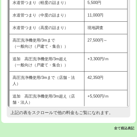
水道管つまり（軽度の詰まり）
5,500円
交換・取付(排水栓・排水トラップ
22,000円+材料費
洗面台設置
38,500円
（P/S/ポップアップ））
水道管つまり（中度の詰まり）
11,000円
化粧台設置
22,000円
交換・取付（その他部品）
11,000円+材料費
水道管つまり（高度の詰まり）
現地調査
追加人工
16,500円
持込商品取付（単水栓）
13,200円
高圧洗浄機使用/3mまで
27,500円～
廃棄・処分
現場見積
（一般向け（戸建て・集合））
持込商品取付（混合水栓）
16,500円
※給水管工事は20mmまでの価格です。
追加 高圧洗浄機使用/3m超え
+3,300円/ｍ
持込商品取付（浄水器・分岐水栓）
16,500円
（一般向け（戸建て・集合））
排水管工事（土の掘削・埋め戻し作
11,000円~
高圧洗浄機使用/3mまで（店舗・法
42,350円
業）
人）
排水管工事（排水管工事/3ｍまで）
55,000円
追加 高圧洗浄機使用/3m超え（店
+5,500円/ｍ
舗・法人）
排水管工事（追加 排水管工事/3ｍ超
+11,000円
え）
上記の表をスクロールで他の料金もご覧になれます。
高度高圧洗浄換
現地調査
マス交換（土の掘削・埋め戻し作業）
11,000円~
トーラー作業
16,500円
全て税込表記
マス交換（深さ50㎝未満）
55,000円