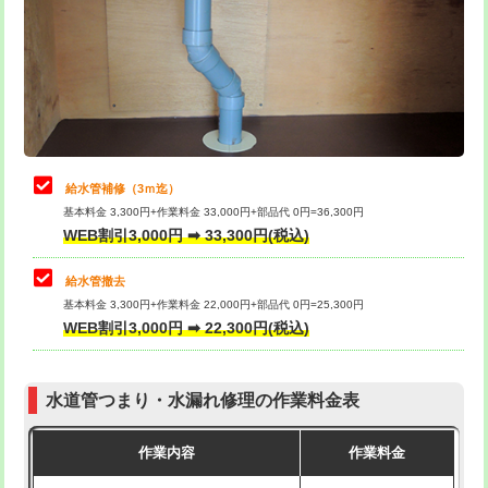
排水管工事（土の掘削・埋め戻し作
11,000円~
桝清掃
8,800円
業）
止水・漏水調査・防水処理・清掃・修
11,000円
排水管工事（排水管工事/3ｍまで）
55,000円
理・調整・分解・加工など（軽作業）
排水管工事（追加 排水管工事/3ｍ超
+11,000円
止水・漏水調査・防水処理・清掃・修
22,000円
え）
理・調整・分解・加工など（中作業）
給水管補修（3ｍ迄）
マス交換（土の掘削・埋め戻し作業）
11,000円~
基本料金 3,300円+作業料金 33,000円+部品代 0円=36,300円
止水・漏水調査・防水処理・清掃・修
33,000円
WEB割引3,000円 ➡ 33,300円(税込)
理・調整・分解・加工など（重作業）
マス交換（深さ50㎝未満）
55,000円
給水管撤去
その他部品の脱着
8,800円～
マス交換（深さ50㎝以上）
66,000円
基本料金 3,300円+作業料金 22,000円+部品代 0円=25,300円
WEB割引3,000円 ➡ 22,300円(税込)
交換・取付（タンク）
22,000円+材料費
コンクリート斫り（厚さ10㎝まで）
27,500円
交換・取付(単水栓（壁付・デッキ
13,200円+材料費
コンクリート斫り（厚さ10㎝超え）
38,500円
式）)
水道管つまり・水漏れ修理の作業料金表
モルタル補修（厚さ10㎝まで）
27,500円
交換・取付(混合水栓（壁付・デッキ
16,500円+材料費
作業内容
作業料金
式・ワンホール）)
モルタル補修（厚さ10㎝超え）
38,500円