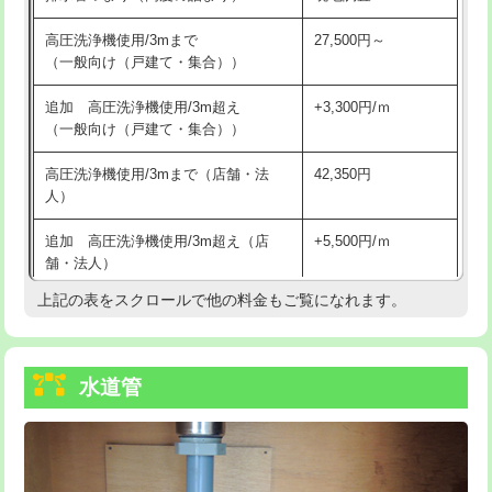
給水管工事※（バンド止め)
3,300円
高圧洗浄機使用/3mまで
27,500円～
（一般向け（戸建て・集合））
給水管工事※（支持金具設置)
5,500円
追加 高圧洗浄機使用/3m超え
+3,300円/ｍ
給水管工事※（保温材使用（バンド止
5,500円
（一般向け（戸建て・集合））
め込み）)
高圧洗浄機使用/3mまで（店舗・法
42,350円
給水管工事※（土の掘削・埋め戻し作
11,000円
人）
業)
追加 高圧洗浄機使用/3m超え（店
+5,500円/ｍ
給水管工事※（塩ビ管（VP・HI）使
33,000円
舗・法人）
用/3ｍまで)
上記の表をスクロールで他の料金もご覧になれます。
高度高圧洗浄換
現地調査
給水管工事※（塩ビ管（VP・HI）使
+8,800円
用（追加）/3ｍ超え)
トーラー作業
16,500円
給水管工事※（ライニング鋼管・銅
44,000円
水道管
トーラー機使用/3mまで
33,000円
管・ポリ管・HT管使用/3ｍまで)
追加トーラー機使用/3m超え
+3,300円
給水管工事※（ライニング鋼管・銅
+8,800円
管・ポリ管・HT管使用/3ｍ超え)
カメラ調査
33,000円