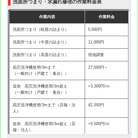
洗面所つまり・水漏れ修理の作業料金表
コンクリート斫り（厚さ10㎝超え）
38,500円
交換・取付（その他部品）
11,000円+材料費
作業内容
作業料金
モルタル補修（厚さ10㎝まで）
27,500円
持込商品取付（単水栓）
13,200円
洗面所つまり（軽度の詰まり）
5,500円
モルタル補修（厚さ10㎝超え）
38,500円
持込商品取付（混合水栓）
16,500円
洗面所つまり（中度の詰まり）
11,000円
洗面台設置
38,500円
持込商品取付（浄水器・分岐水栓）
16,500円
洗面所つまり（高度の詰まり）
現地調査
バスタブ設置
現場見積
給水管工事※（ホール加工)
16,500円
高圧洗浄機使用/3mまで
27,500円～
追加人工
16,500円
（一般向け（戸建て・集合））
給水管工事※（バンド止め)
3,300円
廃棄・処分
現場見積
追加 高圧洗浄機使用/3m超え
+3,300円/ｍ
給水管工事※（支持金具設置)
5,500円
（一般向け（戸建て・集合））
※給水管工事は20mmまでの価格です。
給水管工事※（保温材使用（バンド止
5,500円
高圧洗浄機使用/3mまで（店舗・法
42,350円
め込み）)
人）
給水管工事※（土の掘削・埋め戻し作
11,000円
追加 高圧洗浄機使用/3m超え（店
+5,500円/ｍ
業)
舗・法人）
給水管工事※（塩ビ管（VP・HI）使
33,000円