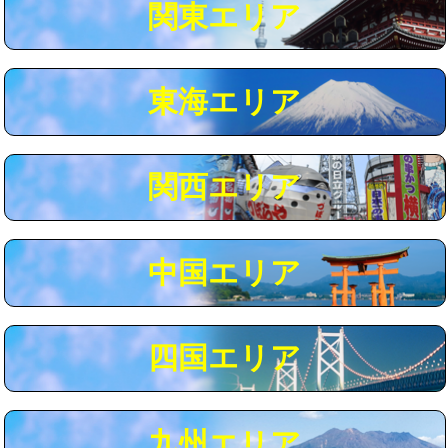
関東エリア
マス交換（深さ50㎝以上）
66,000円
コンクリート斫り（厚さ10㎝まで）
27,500円
東海エリア
コンクリート斫り（厚さ10㎝超え）
38,500円
モルタル補修（厚さ10㎝まで）
27,500円
モルタル補修（厚さ10㎝超え）
38,500円
関西エリア
追加人工
16,500円
廃棄・処分
現場見積
中国エリア
※給水管工事は20mmまでの価格です。
四国エリア
九州エリア