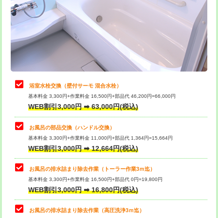
桝清掃
8,800円
止水・漏水調査・防水処理・清掃・修
11,000円
理・調整・分解・加工など（軽作業）
止水・漏水調査・防水処理・清掃・修
22,000円
理・調整・分解・加工など（中作業）
浴室水栓交換（壁付サーモ 混合水栓）
基本料金 3,300円+作業料金 16,500円+部品代 46,200円=66,000円
止水・漏水調査・防水処理・清掃・修
33,000円
WEB割引3,000円 ➡ 63,000円(税込)
理・調整・分解・加工など（重作業）
お風呂の部品交換（ハンドル交換）
トイレタンク脱着
16,500円
基本料金 3,300円+作業料金 11,000円+部品代 1,364円=15,664円
WEB割引3,000円 ➡ 12,664円(税込)
トイレ便器脱着
16,500円
タンクレストイレ脱着
33,000円
お風呂の排水詰まり除去作業（トーラー作業3ｍ迄）
基本料金 3,300円+作業料金 16,500円+部品代 0円=19,800円
小便器トイレ脱着
現地見積
WEB割引3,000円 ➡ 16,800円(税込)
その他部品の脱着
8,800円～
お風呂の排水詰まり除去作業（高圧洗浄3ｍ迄）