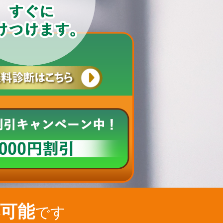
可能
です