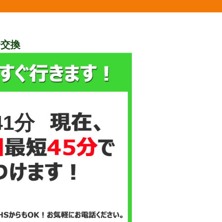
栓交換
41分