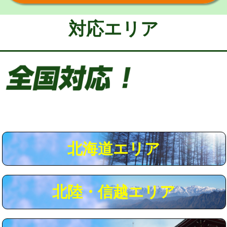
給水管工事※（保温材使用（バンド止
5,500円
め込み）)
対応エリア
給水管工事※（土の掘削・埋め戻し作
11,000円
業)
給水管工事※（塩ビ管（VP・HI）使
33,000円
用/3ｍまで)
給水管工事※（塩ビ管（VP・HI）使
+8,800円
用（追加）/3ｍ超え)
給水管工事※（ライニング鋼管・銅
44,000円
管・ポリ管・HT管使用/3ｍまで)
北海道エリア
給水管工事※（ライニング鋼管・銅
+8,800円
管・ポリ管・HT管使用/3ｍ超え)
北陸・信越エリア
マス交換（土の掘削・埋め戻し作業）
11,000円~
マス交換（深さ50㎝未満）
55,000円