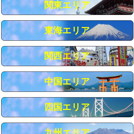
関東エリア
マス交換（深さ50㎝以上）
66,000円
コンクリート斫り（厚さ10㎝まで）
27,500円
東海エリア
コンクリート斫り（厚さ10㎝超え）
38,500円
モルタル補修（厚さ10㎝まで）
27,500円
モルタル補修（厚さ10㎝超え）
38,500円
関西エリア
追加人工
16,500円
廃棄・処分
現場見積
中国エリア
※給水管工事は20mmまでの価格です。
四国エリア
九州エリア