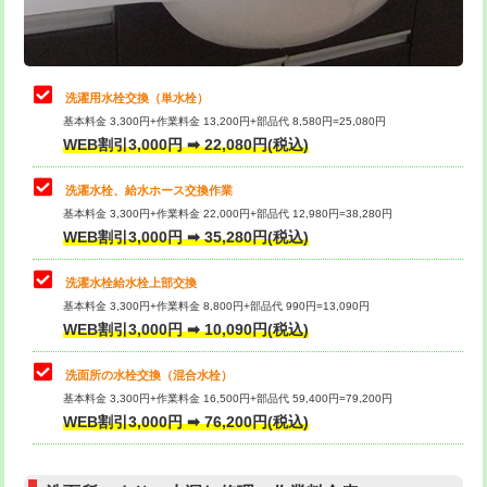
理・調整・分解・加工など（軽作業）
給水管工事※（ライニング鋼管・銅
44,000円
管・ポリ管・HT管使用/3ｍまで)
止水・漏水調査・防水処理・清掃・修
22,000円
理・調整・分解・加工など（中作業）
給水管工事※（ライニング鋼管・銅
+8,800円
洗濯用水栓交換（単水栓）
管・ポリ管・HT管使用/3ｍ超え)
基本料金 3,300円+作業料金 13,200円+部品代 8,580円=25,080円
止水・漏水調査・防水処理・清掃・修
33,000円
WEB割引3,000円 ➡ 22,080円(税込)
理・調整・分解・加工など（重作業）
排水管工事（土の掘削・埋め戻し作
11,000円~
業）
洗濯水栓、給水ホース交換作業
キッチンタンク脱着
16,500円
基本料金 3,300円+作業料金 22,000円+部品代 12,980円=38,280円
排水管工事（排水管工事/3ｍまで）
55,000円
WEB割引3,000円 ➡ 35,280円(税込)
その他部品の脱着
8,800円～
排水管工事（追加 排水管工事/3ｍ超
+11,000円
交換・取付（タンク）
22,000円+材料費
洗濯水栓給水栓上部交換
え）
基本料金 3,300円+作業料金 8,800円+部品代 990円=13,090円
交換・取付(単水栓（壁付・デッキ
13,200円+材料費
WEB割引3,000円 ➡ 10,090円(税込)
マス交換（土の掘削・埋め戻し作業）
11,000円~
式）)
洗面所の水栓交換（混合水栓）
マス交換（深さ50㎝未満）
55,000円
交換・取付(混合水栓（壁付・デッキ
16,500円+材料費
基本料金 3,300円+作業料金 16,500円+部品代 59,400円=79,200円
式・ワンホール）)
WEB割引3,000円 ➡ 76,200円(税込)
マス交換（深さ50㎝以上）
66,000円
交換・取付(排水栓・排水トラップ
22,000円+材料費
コンクリート斫り（厚さ10㎝まで）
27,500円
（P/S/ポップアップ））