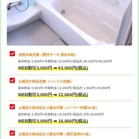
桝清掃
8,800円
止水・漏水調査・防水処理・清掃・修
11,000円
理・調整・分解・加工など（軽作業）
止水・漏水調査・防水処理・清掃・修
22,000円
理・調整・分解・加工など（中作業）
浴室水栓交換（壁付サーモ 混合水栓）
基本料金 3,300円+作業料金 16,500円+部品代 46,200円=66,000円
止水・漏水調査・防水処理・清掃・修
33,000円
WEB割引3,000円 ➡ 63,000円(税込)
理・調整・分解・加工など（重作業）
お風呂の部品交換（ハンドル交換）
トイレタンク脱着
16,500円
基本料金 3,300円+作業料金 11,000円+部品代 1,364円=15,664円
WEB割引3,000円 ➡ 12,664円(税込)
トイレ便器脱着
16,500円
タンクレストイレ脱着
33,000円
お風呂の排水詰まり除去作業（トーラー作業3ｍ迄）
基本料金 3,300円+作業料金 16,500円+部品代 0円=19,800円
小便器トイレ脱着
現地見積
WEB割引3,000円 ➡ 16,800円(税込)
その他部品の脱着
8,800円～
お風呂の排水詰まり除去作業（高圧洗浄3ｍ迄）