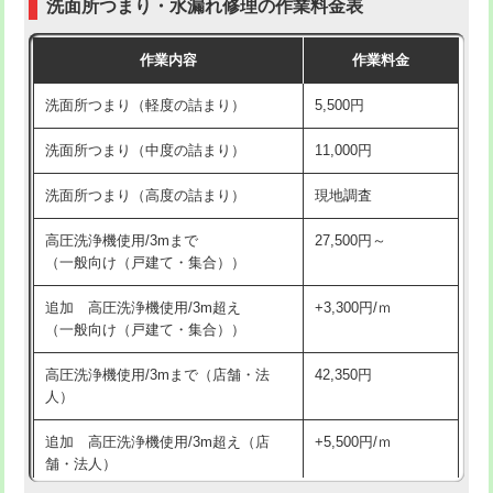
洗面所つまり・水漏れ修理の作業料金表
コンクリート斫り（厚さ10㎝超え）
38,500円
交換・取付（その他部品）
11,000円+材料費
作業内容
作業料金
モルタル補修（厚さ10㎝まで）
27,500円
持込商品取付（単水栓）
13,200円
洗面所つまり（軽度の詰まり）
5,500円
モルタル補修（厚さ10㎝超え）
38,500円
持込商品取付（混合水栓）
16,500円
洗面所つまり（中度の詰まり）
11,000円
洗面台設置
38,500円
持込商品取付（浄水器・分岐水栓）
16,500円
洗面所つまり（高度の詰まり）
現地調査
バスタブ設置
現場見積
給水管工事※（ホール加工)
16,500円
高圧洗浄機使用/3mまで
27,500円～
追加人工
16,500円
（一般向け（戸建て・集合））
給水管工事※（バンド止め)
3,300円
廃棄・処分
現場見積
追加 高圧洗浄機使用/3m超え
+3,300円/ｍ
給水管工事※（支持金具設置)
5,500円
（一般向け（戸建て・集合））
※給水管工事は20mmまでの価格です。
給水管工事※（保温材使用（バンド止
5,500円
高圧洗浄機使用/3mまで（店舗・法
42,350円
め込み）)
人）
給水管工事※（土の掘削・埋め戻し作
11,000円
追加 高圧洗浄機使用/3m超え（店
+5,500円/ｍ
業)
舗・法人）
給水管工事※（塩ビ管（VP・HI）使
33,000円