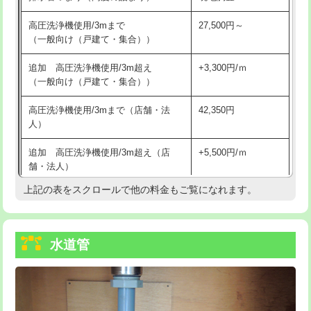
給水管工事※（バンド止め)
3,300円
高圧洗浄機使用/3mまで
27,500円～
（一般向け（戸建て・集合））
給水管工事※（支持金具設置)
5,500円
追加 高圧洗浄機使用/3m超え
+3,300円/ｍ
給水管工事※（保温材使用（バンド止
5,500円
（一般向け（戸建て・集合））
め込み）)
高圧洗浄機使用/3mまで（店舗・法
42,350円
給水管工事※（土の掘削・埋め戻し作
11,000円
人）
業)
追加 高圧洗浄機使用/3m超え（店
+5,500円/ｍ
給水管工事※（塩ビ管（VP・HI）使
33,000円
舗・法人）
用/3ｍまで)
上記の表をスクロールで他の料金もご覧になれます。
高度高圧洗浄換
現地調査
給水管工事※（塩ビ管（VP・HI）使
+8,800円
用（追加）/3ｍ超え)
トーラー作業
16,500円
給水管工事※（ライニング鋼管・銅
44,000円
水道管
トーラー機使用/3mまで
33,000円
管・ポリ管・HT管使用/3ｍまで)
追加トーラー機使用/3m超え
+3,300円
給水管工事※（ライニング鋼管・銅
+8,800円
管・ポリ管・HT管使用/3ｍ超え)
カメラ調査
33,000円