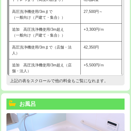
高圧洗浄機使用/3mまで
27,500円～
（一般向け（戸建て・集合））
追加 高圧洗浄機使用/3m超え
+3,300円/ｍ
（一般向け（戸建て・集合））
高圧洗浄機使用/3mまで（店舗・法
42,350円
人）
追加 高圧洗浄機使用/3m超え（店
+5,500円/ｍ
舗・法人）
上記の表をスクロールで他の料金もご覧になれます。
高度高圧洗浄換
現地調査
トーラー作業
16,500円
お風呂
トーラー機使用/3mまで
33,000円
追加トーラー機使用/3m超え
+3,300円
カメラ調査
33,000円