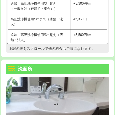
追加 高圧洗浄機使用/3m超え
+3,300円/ｍ
持込商品取付（混合水栓）
16,500円
マス交換（深さ50㎝以上）
66,000円
（一般向け（戸建て・集合））
持込商品取付（浄水器・分岐水栓）
16,500円
コンクリート斫り（厚さ10㎝まで）
27,500円
高圧洗浄機使用/3mまで（店舗・法
42,350円
人）
給水管工事※（ホール加工)
16,500円
コンクリート斫り（厚さ10㎝超え）
38,500円
追加 高圧洗浄機使用/3m超え（店
+5,500円/ｍ
給水管工事※（バンド止め)
3,300円
モルタル補修（厚さ10㎝まで）
27,500円
舗・法人）
給水管工事※（支持金具設置)
5,500円
モルタル補修（厚さ10㎝超え）
38,500円
上記の表をスクロールで他の料金もご覧になれます。
高度高圧洗浄換
現地調査
給水管工事※（保温材使用（バンド止
5,500円
洗面台設置
38,500円
トーラー作業
16,500円
め込み）)
洗面所
追加人工
16,500円
トーラー機使用/3mまで
33,000円
給水管工事※（土の掘削・埋め戻し作
11,000円
業)
廃棄・処分
現場見積
追加トーラー機使用/3m超え
+3,300円
給水管工事※（塩ビ管（VP・HI）使
33,000円
※給水管工事は20mmまでの価格です。
カメラ調査
33,000円
用/3ｍまで)
桝清掃
8,800円
給水管工事※（塩ビ管（VP・HI）使
+8,800円
用（追加）/3ｍ超え)
止水・漏水調査・防水処理・清掃・修
11,000円