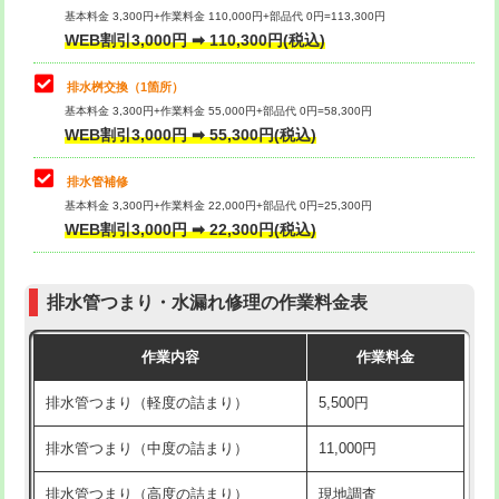
基本料金 3,300円+作業料金 110,000円+部品代 0円=113,300円
WEB割引3,000円 ➡ 110,300円(税込)
交換・取付（タンク）
22,000円+材料費
マス交換（深さ50㎝以上）
66,000円
交換・取付(単水栓（壁付・デッキ
13,200円+材料費
コンクリート斫り（厚さ10㎝まで）
27,500円
排水桝交換（1箇所）
式）)
基本料金 3,300円+作業料金 55,000円+部品代 0円=58,300円
コンクリート斫り（厚さ10㎝超え）
38,500円
WEB割引3,000円 ➡ 55,300円(税込)
交換・取付(混合水栓（壁付・デッキ
16,500円+材料費
式・ワンホール）)
モルタル補修（厚さ10㎝まで）
27,500円
排水管補修
基本料金 3,300円+作業料金 22,000円+部品代 0円=25,300円
交換・取付(排水栓・排水トラップ
22,000円+材料費
モルタル補修（厚さ10㎝超え）
38,500円
WEB割引3,000円 ➡ 22,300円(税込)
（P/S/ポップアップ））
台所シンク・作業台設置
現場見積
交換・取付（その他部品）
11,000円+材料費
排水管つまり・水漏れ修理の作業料金表
追加人工
16,500円
持込商品取付（単水栓）
13,200円
作業内容
作業料金
廃棄・処分
現場見積
持込商品取付（混合水栓）
16,500円
排水管つまり（軽度の詰まり）
5,500円
※給水管工事は20mmまでの価格です。
持込商品取付（浄水器・分岐水栓）
16,500円
排水管つまり（中度の詰まり）
11,000円
給水管工事※（ホール加工)
16,500円
排水管つまり（高度の詰まり）
現地調査