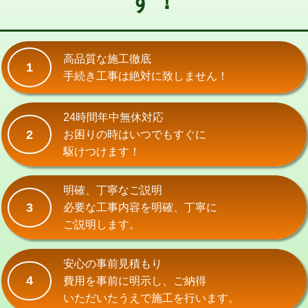
す！
式）)
交換・取付(混合水栓（壁付・デッキ
16,500円+材料費
式・ワンホール）)
高品質な施工徹底
1
手続き工事は絶対に致しません！
交換・取付(排水栓・排水トラップ
22,000円+材料費
（P/S/ポップアップ））
24時間年中無休対応
交換・取付（その他部品）
11,000円+材料費
2
お困りの時はいつでもすぐに
持込商品取付（単水栓）
13,200円
駆けつけます！
持込商品取付（混合水栓）
16,500円
明確、丁寧なご説明
持込商品取付（浄水器・分岐水栓）
16,500円
3
必要な工事内容を明確、丁寧に
ご説明します。
給水管工事※（ホール加工)
16,500円
給水管工事※（バンド止め)
3,300円
安心の事前見積もり
4
費用を事前に明示し、ご納得
給水管工事※（支持金具設置)
5,500円
いただいたうえで施工を行います。