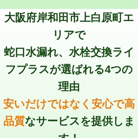
トーラー機使用/3mまで
33,000円
マス交換（深さ50㎝以上）
66,000円
大阪府岸和田市上白原町エ
追加トーラー機使用/3m超え
+3,300円
コンクリート斫り（厚さ10㎝まで）
27,500円
カメラ調査
33,000円
リアで
コンクリート斫り（厚さ10㎝超え）
38,500円
桝清掃
8,800円
蛇口水漏れ、水栓交換ライ
モルタル補修（厚さ10㎝まで）
27,500円
止水・漏水調査・防水処理・清掃・修
11,000円
理・調整・分解・加工など（軽作業）
モルタル補修（厚さ10㎝超え）
38,500円
フプラスが選ばれる4つの
止水・漏水調査・防水処理・清掃・修
22,000円
追加人工
16,500円
理・調整・分解・加工など（中作業）
理由
廃棄・処分
現場見積
止水・漏水調査・防水処理・清掃・修
33,000円
理・調整・分解・加工など（重作業）
安いだけではなく安心で高
その他部品の脱着
8,800円～
品質
なサービスを提供しま
交換・取付（タンク）
22,000円+材料費
交換・取付(単水栓（壁付・デッキ
13,200円+材料費