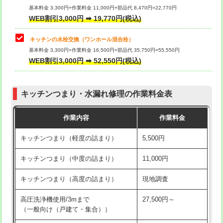
用/3ｍまで)
基本料金 3,300円+作業料金 11,000円+部品代 8,470円=22,770円
止水・漏水調査・防水処理・清掃・修
33,000円
WEB割引3,000円 ➡ 19,770円(税込)
理・調整・分解・加工など（重作業）
給水管工事※（塩ビ管（VP・HI）使
+8,800円
用（追加）/3ｍ超え)
キッチンの水栓交換（ワンホール混合栓）
お風呂タンク脱着
16,500円
基本料金 3,300円+作業料金 16,500円+部品代 35,750円=55,550円
給水管工事※（ライニング鋼管・銅
44,000円
WEB割引3,000円 ➡ 52,550円(税込)
その他部品の脱着
8,800円～
管・ポリ管・HT管使用/3ｍまで)
交換・取付（タンク）
22,000円+材料費
給水管工事※（ライニング鋼管・銅
+8,800円
管・ポリ管・HT管使用/3ｍ超え)
キッチンつまり・水漏れ修理の作業料金表
交換・取付(単水栓（壁付・デッキ
13,200円+材料費
式）)
排水管工事（土の掘削・埋め戻し作
11,000円~
作業内容
作業料金
業）
交換・取付(混合水栓（壁付・デッキ
16,500円+材料費
キッチンつまり（軽度の詰まり）
5,500円
式・ワンホール）)
排水管工事（排水管工事/3ｍまで）
55,000円
キッチンつまり（中度の詰まり）
11,000円
交換・取付(排水栓・排水トラップ
22,000円+材料費
排水管工事（追加 排水管工事/3ｍ超
+11,000円
（P/S/ポップアップ））
え）
キッチンつまり（高度の詰まり）
現地調査
交換・取付（その他部品）
11,000円+材料費
マス交換（土の掘削・埋め戻し作業）
11,000円~
高圧洗浄機使用/3mまで
27,500円～
（一般向け（戸建て・集合））
持込商品取付（単水栓）
13,200円
マス交換（深さ50㎝未満）
55,000円