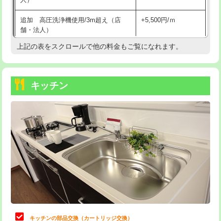
持込商品取付（混合水栓）
16,500円
追加 高圧洗浄機使用/3m超え（店
+5,500円/ｍ
持込商品取付（浄水器・分岐水栓）
16,500円
舗・法人）
持込商品取付（温水洗浄便座）
22,000円
上記の表をスクロールで他の料金もご覧になれます。
高度高圧洗浄換
現地調査
持込商品取付（普通便座⇔温水洗浄便
22,000円
トーラー作業
16,500円
座）
キッチン
トーラー機使用/3mまで
33,000円
給水管工事※（ホール加工)
16,500円
追加トーラー機使用/3m超え
+3,300円
給水管工事※（バンド止め)
3,300円
カメラ調査
33,000円
給水管工事※（支持金具設置)
5,500円
桝清掃
8,800円
給水管工事※（保温材使用（バンド止
5,500円
め込み）)
止水・漏水調査・防水処理・清掃・修
11,000円
理・調整・分解・加工など（軽作業）
給水管工事※（土の掘削・埋め戻し作
11,000円
業)
止水・漏水調査・防水処理・清掃・修
22,000円
理・調整・分解・加工など（中作業）
給水管工事※（塩ビ管（VP・HI）使
33,000円
キッチンの部品交換（カートリッジ交換）