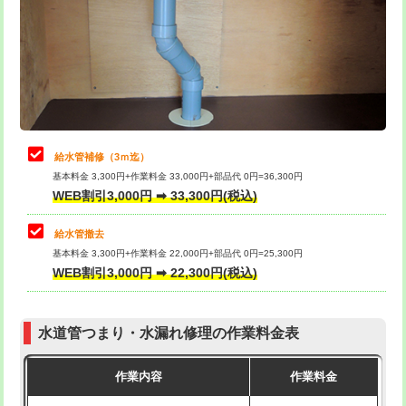
排水管工事（土の掘削・埋め戻し作
11,000円~
桝清掃
8,800円
業）
止水・漏水調査・防水処理・清掃・修
11,000円
排水管工事（排水管工事/3ｍまで）
55,000円
理・調整・分解・加工など（軽作業）
排水管工事（追加 排水管工事/3ｍ超
+11,000円
止水・漏水調査・防水処理・清掃・修
22,000円
え）
理・調整・分解・加工など（中作業）
給水管補修（3ｍ迄）
マス交換（土の掘削・埋め戻し作業）
11,000円~
基本料金 3,300円+作業料金 33,000円+部品代 0円=36,300円
止水・漏水調査・防水処理・清掃・修
33,000円
WEB割引3,000円 ➡ 33,300円(税込)
理・調整・分解・加工など（重作業）
マス交換（深さ50㎝未満）
55,000円
給水管撤去
その他部品の脱着
8,800円～
マス交換（深さ50㎝以上）
66,000円
基本料金 3,300円+作業料金 22,000円+部品代 0円=25,300円
WEB割引3,000円 ➡ 22,300円(税込)
交換・取付（タンク）
22,000円+材料費
コンクリート斫り（厚さ10㎝まで）
27,500円
交換・取付(単水栓（壁付・デッキ
13,200円+材料費
コンクリート斫り（厚さ10㎝超え）
38,500円
式）)
水道管つまり・水漏れ修理の作業料金表
モルタル補修（厚さ10㎝まで）
27,500円
交換・取付(混合水栓（壁付・デッキ
16,500円+材料費
作業内容
作業料金
式・ワンホール）)
モルタル補修（厚さ10㎝超え）
38,500円