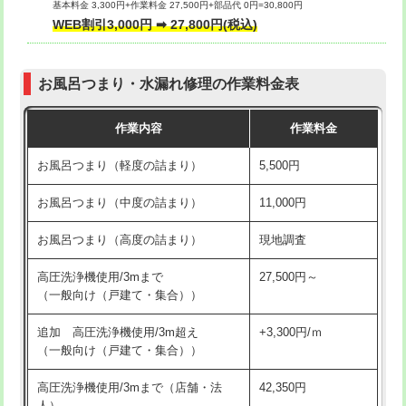
基本料金 3,300円+作業料金 27,500円+部品代 0円=30,800円
交換・取付（タンク）
22,000円+材料費
WEB割引3,000円 ➡ 27,800円(税込)
交換・取付（便器）
22,000円+材料費
お風呂つまり・水漏れ修理の作業料金表
交換・取付（普通便座）
11,000円+材料費
作業内容
作業料金
交換・取付（温水洗浄便座）
16,500円+材料費
お風呂つまり（軽度の詰まり）
5,500円
交換・取付(単水栓（壁付・デッキ
13,200円+材料費
式）)
お風呂つまり（中度の詰まり）
11,000円
交換・取付(混合水栓（壁付・デッキ
16,500円+材料費
お風呂つまり（高度の詰まり）
現地調査
式・ワンホール）)
高圧洗浄機使用/3mまで
27,500円～
交換・取付(排水栓・排水トラップ
22,000円+材料費
（一般向け（戸建て・集合））
（P/S/ポップアップ））
追加 高圧洗浄機使用/3m超え
+3,300円/ｍ
交換・取付（その他部品）
11,000円+材料費
（一般向け（戸建て・集合））
持込商品取付（単水栓）
13,200円
高圧洗浄機使用/3mまで（店舗・法
42,350円
人）