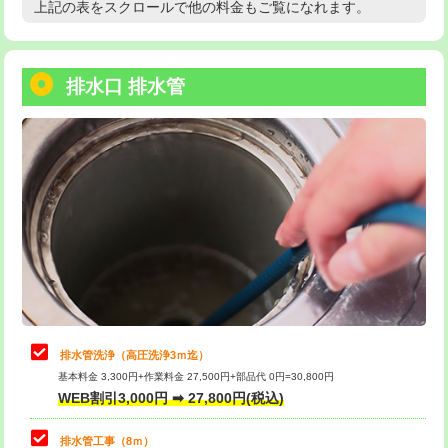
上記の表をスクロールで他の料金もご覧になれます。
高度高圧洗浄換
現地調査
用/3ｍまで)
トーラー作業
16,500円
給水管工事※（塩ビ管（VP・HI）使
+8,800円
用（追加）/3ｍ超え)
排水口 排水管
トーラー機使用/3mまで
33,000円
給水管工事※（ライニング鋼管・銅
44,000円
追加トーラー機使用/3m超え
+3,300円
管・ポリ管・HT管使用/3ｍまで)
カメラ調査
33,000円
給水管工事※（ライニング鋼管・銅
+8,800円
管・ポリ管・HT管使用/3ｍ超え)
桝清掃
8,800円
排水管工事（土の掘削・埋め戻し作
11,000円~
止水・漏水調査・防水処理・清掃・修
11,000円
業）
理・調整・分解・加工など（軽作業）
排水管工事（排水管工事/3ｍまで）
55,000円
止水・漏水調査・防水処理・清掃・修
22,000円
理・調整・分解・加工など（中作業）
排水管工事（追加 排水管工事/3ｍ超
+11,000円
排水管洗浄（高圧洗浄3ｍ迄）
え）
基本料金 3,300円+作業料金 27,500円+部品代 0円=30,800円
止水・漏水調査・防水処理・清掃・修
33,000円
WEB割引3,000円 ➡ 27,800円(税込)
理・調整・分解・加工など（重作業）
マス交換（土の掘削・埋め戻し作業）
11,000円~
排水管工事（8ｍ）
その他部品の脱着
8,800円～
マス交換（深さ50㎝未満）
55,000円