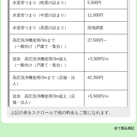
水道管つまり（軽度の詰まり）
5,500円
交換・取付(排水栓・排水トラップ
22,000円+材料費
洗面台設置
38,500円
（P/S/ポップアップ））
水道管つまり（中度の詰まり）
11,000円
化粧台設置
22,000円
交換・取付（その他部品）
11,000円+材料費
水道管つまり（高度の詰まり）
現地調査
追加人工
16,500円
持込商品取付（単水栓）
13,200円
高圧洗浄機使用/3mまで
27,500円～
廃棄・処分
現場見積
（一般向け（戸建て・集合））
持込商品取付（混合水栓）
16,500円
※給水管工事は20mmまでの価格です。
追加 高圧洗浄機使用/3m超え
+3,300円/ｍ
持込商品取付（浄水器・分岐水栓）
16,500円
（一般向け（戸建て・集合））
排水管工事（土の掘削・埋め戻し作
11,000円~
高圧洗浄機使用/3mまで（店舗・法
42,350円
業）
人）
排水管工事（排水管工事/3ｍまで）
55,000円
追加 高圧洗浄機使用/3m超え（店
+5,500円/ｍ
舗・法人）
排水管工事（追加 排水管工事/3ｍ超
+11,000円
え）
上記の表をスクロールで他の料金もご覧になれます。
高度高圧洗浄換
現地調査
マス交換（土の掘削・埋め戻し作業）
11,000円~
トーラー作業
16,500円
全て税込表記
マス交換（深さ50㎝未満）
55,000円