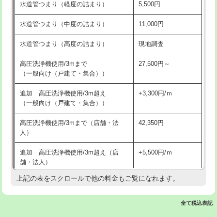
水道管つまり（軽度の詰まり）
5,500円
交換・取付(排水栓・排水トラップ
22,000円+材料費
洗面台設置
38,500円
（P/S/ポップアップ））
水道管つまり（中度の詰まり）
11,000円
化粧台設置
22,000円
交換・取付（その他部品）
11,000円+材料費
水道管つまり（高度の詰まり）
現地調査
追加人工
16,500円
持込商品取付（単水栓）
13,200円
高圧洗浄機使用/3mまで
27,500円～
廃棄・処分
現場見積
（一般向け（戸建て・集合））
持込商品取付（混合水栓）
16,500円
※給水管工事は20mmまでの価格です。
追加 高圧洗浄機使用/3m超え
+3,300円/ｍ
持込商品取付（浄水器・分岐水栓）
16,500円
（一般向け（戸建て・集合））
排水管工事（土の掘削・埋め戻し作
11,000円~
高圧洗浄機使用/3mまで（店舗・法
42,350円
業）
人）
排水管工事（排水管工事/3ｍまで）
55,000円
追加 高圧洗浄機使用/3m超え（店
+5,500円/ｍ
舗・法人）
排水管工事（追加 排水管工事/3ｍ超
+11,000円
え）
上記の表をスクロールで他の料金もご覧になれます。
高度高圧洗浄換
現地調査
マス交換（土の掘削・埋め戻し作業）
11,000円~
トーラー作業
16,500円
全て税込表記
マス交換（深さ50㎝未満）
55,000円