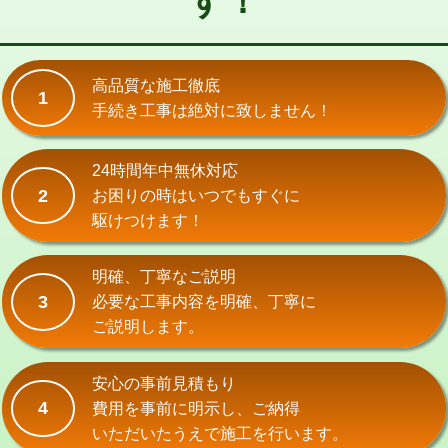
す！
式）)
交換・取付(混合水栓（壁付・デッキ
16,500円+材料費
式・ワンホール）)
高品質な施工徹底
1
手続き工事は絶対に致しません！
交換・取付(排水栓・排水トラップ
22,000円+材料費
（P/S/ポップアップ））
24時間年中無休対応
交換・取付（その他部品）
11,000円+材料費
2
お困りの時はいつでもすぐに
持込商品取付（単水栓）
13,200円
駆けつけます！
持込商品取付（混合水栓）
16,500円
明確、丁寧なご説明
持込商品取付（浄水器・分岐水栓）
16,500円
3
必要な工事内容を明確、丁寧に
ご説明します。
給水管工事※（ホール加工)
16,500円
給水管工事※（バンド止め)
3,300円
安心の事前見積もり
4
費用を事前に明示し、ご納得
給水管工事※（支持金具設置)
5,500円
いただいたうえで施工を行います。