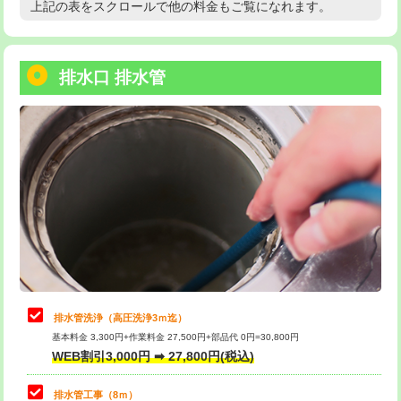
上記の表をスクロールで他の料金もご覧になれます。
高度高圧洗浄換
現地調査
用/3ｍまで)
トーラー作業
16,500円
給水管工事※（塩ビ管（VP・HI）使
+8,800円
用（追加）/3ｍ超え)
排水口 排水管
トーラー機使用/3mまで
33,000円
給水管工事※（ライニング鋼管・銅
44,000円
追加トーラー機使用/3m超え
+3,300円
管・ポリ管・HT管使用/3ｍまで)
カメラ調査
33,000円
給水管工事※（ライニング鋼管・銅
+8,800円
管・ポリ管・HT管使用/3ｍ超え)
桝清掃
8,800円
排水管工事（土の掘削・埋め戻し作
11,000円~
止水・漏水調査・防水処理・清掃・修
11,000円
業）
理・調整・分解・加工など（軽作業）
排水管工事（排水管工事/3ｍまで）
55,000円
止水・漏水調査・防水処理・清掃・修
22,000円
理・調整・分解・加工など（中作業）
排水管工事（追加 排水管工事/3ｍ超
+11,000円
排水管洗浄（高圧洗浄3ｍ迄）
え）
基本料金 3,300円+作業料金 27,500円+部品代 0円=30,800円
止水・漏水調査・防水処理・清掃・修
33,000円
WEB割引3,000円 ➡ 27,800円(税込)
理・調整・分解・加工など（重作業）
マス交換（土の掘削・埋め戻し作業）
11,000円~
排水管工事（8ｍ）
その他部品の脱着
8,800円～
マス交換（深さ50㎝未満）
55,000円