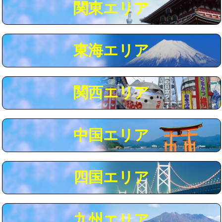
関東エリア
マス交換（深さ50㎝以上）
66,000円
コンクリート斫り（厚さ10㎝まで）
27,500円
東海エリア
コンクリート斫り（厚さ10㎝超え）
38,500円
モルタル補修（厚さ10㎝まで）
27,500円
モルタル補修（厚さ10㎝超え）
38,500円
関西エリア
追加人工
16,500円
廃棄・処分
現場見積
中国エリア
※給水管工事は20mmまでの価格です。
四国エリア
九州エリア