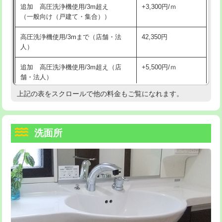
追加 高圧洗浄機使用/3m超え
+3,300円/ｍ
持込商品取付（混合水栓）
16,500円
マス交換（深さ50㎝以上）
66,000円
（一般向け（戸建て・集合））
持込商品取付（浄水器・分岐水栓）
16,500円
コンクリート斫り（厚さ10㎝まで）
27,500円
高圧洗浄機使用/3mまで（店舗・法
42,350円
人）
給水管工事※（ホール加工)
16,500円
コンクリート斫り（厚さ10㎝超え）
38,500円
追加 高圧洗浄機使用/3m超え（店
+5,500円/ｍ
給水管工事※（バンド止め)
3,300円
モルタル補修（厚さ10㎝まで）
27,500円
舗・法人）
給水管工事※（支持金具設置)
5,500円
モルタル補修（厚さ10㎝超え）
38,500円
上記の表をスクロールで他の料金もご覧になれます。
高度高圧洗浄換
現地調査
給水管工事※（保温材使用（バンド止
5,500円
洗面台設置
38,500円
トーラー作業
16,500円
め込み）)
洗面所
追加人工
16,500円
トーラー機使用/3mまで
33,000円
給水管工事※（土の掘削・埋め戻し作
11,000円
業)
廃棄・処分
現場見積
追加トーラー機使用/3m超え
+3,300円
給水管工事※（塩ビ管（VP・HI）使
33,000円
※給水管工事は20mmまでの価格です。
カメラ調査
33,000円
用/3ｍまで)
桝清掃
8,800円
給水管工事※（塩ビ管（VP・HI）使
+8,800円
用（追加）/3ｍ超え)
止水・漏水調査・防水処理・清掃・修
11,000円