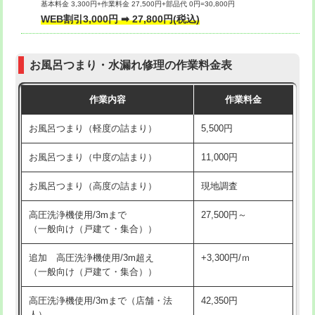
基本料金 3,300円+作業料金 27,500円+部品代 0円=30,800円
交換・取付（タンク）
22,000円+材料費
WEB割引3,000円 ➡ 27,800円(税込)
交換・取付（便器）
22,000円+材料費
お風呂つまり・水漏れ修理の作業料金表
交換・取付（普通便座）
11,000円+材料費
作業内容
作業料金
交換・取付（温水洗浄便座）
16,500円+材料費
お風呂つまり（軽度の詰まり）
5,500円
交換・取付(単水栓（壁付・デッキ
13,200円+材料費
式）)
お風呂つまり（中度の詰まり）
11,000円
交換・取付(混合水栓（壁付・デッキ
16,500円+材料費
お風呂つまり（高度の詰まり）
現地調査
式・ワンホール）)
高圧洗浄機使用/3mまで
27,500円～
交換・取付(排水栓・排水トラップ
22,000円+材料費
（一般向け（戸建て・集合））
（P/S/ポップアップ））
追加 高圧洗浄機使用/3m超え
+3,300円/ｍ
交換・取付（その他部品）
11,000円+材料費
（一般向け（戸建て・集合））
持込商品取付（単水栓）
13,200円
高圧洗浄機使用/3mまで（店舗・法
42,350円
人）