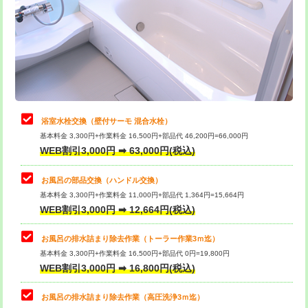
桝清掃
8,800円
止水・漏水調査・防水処理・清掃・修
11,000円
理・調整・分解・加工など（軽作業）
止水・漏水調査・防水処理・清掃・修
22,000円
理・調整・分解・加工など（中作業）
浴室水栓交換（壁付サーモ 混合水栓）
基本料金 3,300円+作業料金 16,500円+部品代 46,200円=66,000円
止水・漏水調査・防水処理・清掃・修
33,000円
WEB割引3,000円 ➡ 63,000円(税込)
理・調整・分解・加工など（重作業）
お風呂の部品交換（ハンドル交換）
トイレタンク脱着
16,500円
基本料金 3,300円+作業料金 11,000円+部品代 1,364円=15,664円
WEB割引3,000円 ➡ 12,664円(税込)
トイレ便器脱着
16,500円
タンクレストイレ脱着
33,000円
お風呂の排水詰まり除去作業（トーラー作業3ｍ迄）
基本料金 3,300円+作業料金 16,500円+部品代 0円=19,800円
小便器トイレ脱着
現地見積
WEB割引3,000円 ➡ 16,800円(税込)
その他部品の脱着
8,800円～
お風呂の排水詰まり除去作業（高圧洗浄3ｍ迄）