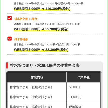
基本料金 3,300円+作業料金 110,000円+部品代 0円=113,300円
WEB割引3,000円 ➡ 110,300円(税込)
交換・取付（タンク）
22,000円+材料費
マス交換（深さ50㎝以上）
66,000円
交換・取付(単水栓（壁付・デッキ
13,200円+材料費
コンクリート斫り（厚さ10㎝まで）
27,500円
排水桝交換（1箇所）
式）)
基本料金 3,300円+作業料金 55,000円+部品代 0円=58,300円
コンクリート斫り（厚さ10㎝超え）
38,500円
WEB割引3,000円 ➡ 55,300円(税込)
交換・取付(混合水栓（壁付・デッキ
16,500円+材料費
式・ワンホール）)
モルタル補修（厚さ10㎝まで）
27,500円
排水管補修
基本料金 3,300円+作業料金 22,000円+部品代 0円=25,300円
交換・取付(排水栓・排水トラップ
22,000円+材料費
モルタル補修（厚さ10㎝超え）
38,500円
WEB割引3,000円 ➡ 22,300円(税込)
（P/S/ポップアップ））
台所シンク・作業台設置
現場見積
交換・取付（その他部品）
11,000円+材料費
排水管つまり・水漏れ修理の作業料金表
追加人工
16,500円
持込商品取付（単水栓）
13,200円
作業内容
作業料金
廃棄・処分
現場見積
持込商品取付（混合水栓）
16,500円
排水管つまり（軽度の詰まり）
5,500円
※給水管工事は20mmまでの価格です。
持込商品取付（浄水器・分岐水栓）
16,500円
排水管つまり（中度の詰まり）
11,000円
給水管工事※（ホール加工)
16,500円
排水管つまり（高度の詰まり）
現地調査