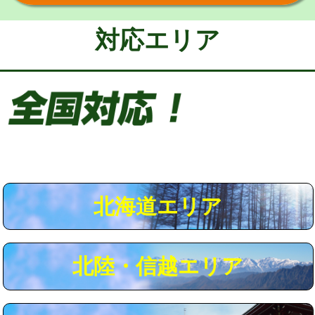
給水管工事※（保温材使用（バンド止
5,500円
め込み）)
対応エリア
給水管工事※（土の掘削・埋め戻し作
11,000円
業)
給水管工事※（塩ビ管（VP・HI）使
33,000円
用/3ｍまで)
給水管工事※（塩ビ管（VP・HI）使
+8,800円
用（追加）/3ｍ超え)
給水管工事※（ライニング鋼管・銅
44,000円
管・ポリ管・HT管使用/3ｍまで)
北海道エリア
給水管工事※（ライニング鋼管・銅
+8,800円
管・ポリ管・HT管使用/3ｍ超え)
北陸・信越エリア
マス交換（土の掘削・埋め戻し作業）
11,000円~
マス交換（深さ50㎝未満）
55,000円