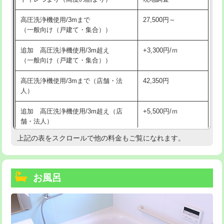
高圧洗浄機使用/3mまで
27,500円～
（一般向け（戸建て・集合））
追加 高圧洗浄機使用/3m超え
+3,300円/ｍ
（一般向け（戸建て・集合））
高圧洗浄機使用/3mまで（店舗・法
42,350円
人）
追加 高圧洗浄機使用/3m超え（店
+5,500円/ｍ
舗・法人）
上記の表をスクロールで他の料金もご覧になれます。
高度高圧洗浄換
現地調査
トーラー作業
16,500円
お風呂
トーラー機使用/3mまで
33,000円
追加トーラー機使用/3m超え
+3,300円
カメラ調査
33,000円