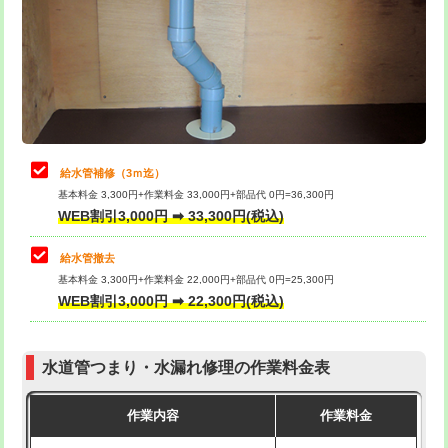
排水管工事（土の掘削・埋め戻し作
11,000円~
桝清掃
8,800円
業）
止水・漏水調査・防水処理・清掃・修
11,000円
排水管工事（排水管工事/3ｍまで）
55,000円
理・調整・分解・加工など（軽作業）
排水管工事（追加 排水管工事/3ｍ超
+11,000円
止水・漏水調査・防水処理・清掃・修
22,000円
え）
理・調整・分解・加工など（中作業）
給水管補修（3ｍ迄）
マス交換（土の掘削・埋め戻し作業）
11,000円~
基本料金 3,300円+作業料金 33,000円+部品代 0円=36,300円
止水・漏水調査・防水処理・清掃・修
33,000円
WEB割引3,000円 ➡ 33,300円(税込)
理・調整・分解・加工など（重作業）
マス交換（深さ50㎝未満）
55,000円
給水管撤去
その他部品の脱着
8,800円～
マス交換（深さ50㎝以上）
66,000円
基本料金 3,300円+作業料金 22,000円+部品代 0円=25,300円
WEB割引3,000円 ➡ 22,300円(税込)
交換・取付（タンク）
22,000円+材料費
コンクリート斫り（厚さ10㎝まで）
27,500円
交換・取付(単水栓（壁付・デッキ
13,200円+材料費
コンクリート斫り（厚さ10㎝超え）
38,500円
式）)
水道管つまり・水漏れ修理の作業料金表
モルタル補修（厚さ10㎝まで）
27,500円
交換・取付(混合水栓（壁付・デッキ
16,500円+材料費
作業内容
作業料金
式・ワンホール）)
モルタル補修（厚さ10㎝超え）
38,500円