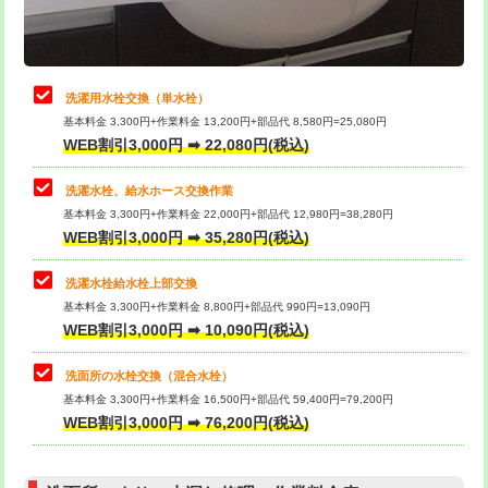
理・調整・分解・加工など（軽作業）
給水管工事※（ライニング鋼管・銅
44,000円
管・ポリ管・HT管使用/3ｍまで)
止水・漏水調査・防水処理・清掃・修
22,000円
理・調整・分解・加工など（中作業）
給水管工事※（ライニング鋼管・銅
+8,800円
洗濯用水栓交換（単水栓）
管・ポリ管・HT管使用/3ｍ超え)
基本料金 3,300円+作業料金 13,200円+部品代 8,580円=25,080円
止水・漏水調査・防水処理・清掃・修
33,000円
WEB割引3,000円 ➡ 22,080円(税込)
理・調整・分解・加工など（重作業）
排水管工事（土の掘削・埋め戻し作
11,000円~
業）
洗濯水栓、給水ホース交換作業
キッチンタンク脱着
16,500円
基本料金 3,300円+作業料金 22,000円+部品代 12,980円=38,280円
排水管工事（排水管工事/3ｍまで）
55,000円
WEB割引3,000円 ➡ 35,280円(税込)
その他部品の脱着
8,800円～
排水管工事（追加 排水管工事/3ｍ超
+11,000円
交換・取付（タンク）
22,000円+材料費
洗濯水栓給水栓上部交換
え）
基本料金 3,300円+作業料金 8,800円+部品代 990円=13,090円
交換・取付(単水栓（壁付・デッキ
13,200円+材料費
WEB割引3,000円 ➡ 10,090円(税込)
マス交換（土の掘削・埋め戻し作業）
11,000円~
式）)
洗面所の水栓交換（混合水栓）
マス交換（深さ50㎝未満）
55,000円
交換・取付(混合水栓（壁付・デッキ
16,500円+材料費
基本料金 3,300円+作業料金 16,500円+部品代 59,400円=79,200円
式・ワンホール）)
WEB割引3,000円 ➡ 76,200円(税込)
マス交換（深さ50㎝以上）
66,000円
交換・取付(排水栓・排水トラップ
22,000円+材料費
コンクリート斫り（厚さ10㎝まで）
27,500円
（P/S/ポップアップ））