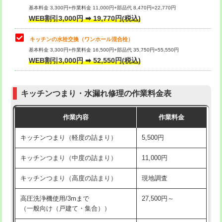
用/3ｍまで)
基本料金 3,300円+作業料金 11,000円+部品代 8,470円=22,770円
止水・漏水調査・防水処理・清掃・修
33,000円
WEB割引3,000円 ➡ 19,770円(税込)
理・調整・分解・加工など（重作業）
給水管工事※（塩ビ管（VP・HI）使
+8,800円
用（追加）/3ｍ超え)
キッチンの水栓交換（ワンホール混合栓）
お風呂タンク脱着
16,500円
基本料金 3,300円+作業料金 16,500円+部品代 35,750円=55,550円
給水管工事※（ライニング鋼管・銅
44,000円
WEB割引3,000円 ➡ 52,550円(税込)
その他部品の脱着
8,800円～
管・ポリ管・HT管使用/3ｍまで)
交換・取付（タンク）
22,000円+材料費
給水管工事※（ライニング鋼管・銅
+8,800円
管・ポリ管・HT管使用/3ｍ超え)
キッチンつまり・水漏れ修理の作業料金表
交換・取付(単水栓（壁付・デッキ
13,200円+材料費
式）)
排水管工事（土の掘削・埋め戻し作
11,000円~
作業内容
作業料金
業）
交換・取付(混合水栓（壁付・デッキ
16,500円+材料費
キッチンつまり（軽度の詰まり）
5,500円
式・ワンホール）)
排水管工事（排水管工事/3ｍまで）
55,000円
キッチンつまり（中度の詰まり）
11,000円
交換・取付(排水栓・排水トラップ
22,000円+材料費
排水管工事（追加 排水管工事/3ｍ超
+11,000円
（P/S/ポップアップ））
え）
キッチンつまり（高度の詰まり）
現地調査
交換・取付（その他部品）
11,000円+材料費
マス交換（土の掘削・埋め戻し作業）
11,000円~
高圧洗浄機使用/3mまで
27,500円～
（一般向け（戸建て・集合））
持込商品取付（単水栓）
13,200円
マス交換（深さ50㎝未満）
55,000円