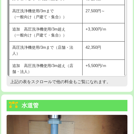
給水管工事※（バンド止め)
3,300円
高圧洗浄機使用/3mまで
27,500円～
（一般向け（戸建て・集合））
給水管工事※（支持金具設置)
5,500円
追加 高圧洗浄機使用/3m超え
+3,300円/ｍ
給水管工事※（保温材使用（バンド止
5,500円
（一般向け（戸建て・集合））
め込み）)
高圧洗浄機使用/3mまで（店舗・法
42,350円
給水管工事※（土の掘削・埋め戻し作
11,000円
人）
業)
追加 高圧洗浄機使用/3m超え（店
+5,500円/ｍ
給水管工事※（塩ビ管（VP・HI）使
33,000円
舗・法人）
用/3ｍまで)
上記の表をスクロールで他の料金もご覧になれます。
高度高圧洗浄換
現地調査
給水管工事※（塩ビ管（VP・HI）使
+8,800円
用（追加）/3ｍ超え)
トーラー作業
16,500円
給水管工事※（ライニング鋼管・銅
44,000円
水道管
トーラー機使用/3mまで
33,000円
管・ポリ管・HT管使用/3ｍまで)
追加トーラー機使用/3m超え
+3,300円
給水管工事※（ライニング鋼管・銅
+8,800円
管・ポリ管・HT管使用/3ｍ超え)
カメラ調査
33,000円