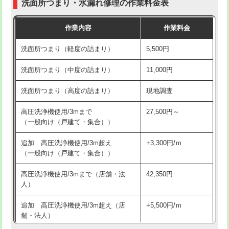
洗面所つまり・水漏れ修理の作業料金表
コンクリート斫り（厚さ10㎝超え）
38,500円
交換・取付（その他部品）
11,000円+材料費
作業内容
作業料金
モルタル補修（厚さ10㎝まで）
27,500円
持込商品取付（単水栓）
13,200円
洗面所つまり（軽度の詰まり）
5,500円
モルタル補修（厚さ10㎝超え）
38,500円
持込商品取付（混合水栓）
16,500円
洗面所つまり（中度の詰まり）
11,000円
洗面台設置
38,500円
持込商品取付（浄水器・分岐水栓）
16,500円
洗面所つまり（高度の詰まり）
現地調査
バスタブ設置
現場見積
給水管工事※（ホール加工)
16,500円
高圧洗浄機使用/3mまで
27,500円～
追加人工
16,500円
（一般向け（戸建て・集合））
給水管工事※（バンド止め)
3,300円
廃棄・処分
現場見積
追加 高圧洗浄機使用/3m超え
+3,300円/ｍ
給水管工事※（支持金具設置)
5,500円
（一般向け（戸建て・集合））
※給水管工事は20mmまでの価格です。
給水管工事※（保温材使用（バンド止
5,500円
高圧洗浄機使用/3mまで（店舗・法
42,350円
め込み）)
人）
給水管工事※（土の掘削・埋め戻し作
11,000円
追加 高圧洗浄機使用/3m超え（店
+5,500円/ｍ
業)
舗・法人）
給水管工事※（塩ビ管（VP・HI）使
33,000円