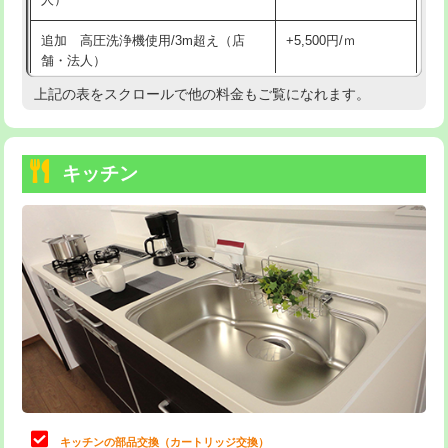
持込商品取付（混合水栓）
16,500円
追加 高圧洗浄機使用/3m超え（店
+5,500円/ｍ
持込商品取付（浄水器・分岐水栓）
16,500円
舗・法人）
持込商品取付（温水洗浄便座）
22,000円
上記の表をスクロールで他の料金もご覧になれます。
高度高圧洗浄換
現地調査
持込商品取付（普通便座⇔温水洗浄便
22,000円
トーラー作業
16,500円
座）
キッチン
トーラー機使用/3mまで
33,000円
給水管工事※（ホール加工)
16,500円
追加トーラー機使用/3m超え
+3,300円
給水管工事※（バンド止め)
3,300円
カメラ調査
33,000円
給水管工事※（支持金具設置)
5,500円
桝清掃
8,800円
給水管工事※（保温材使用（バンド止
5,500円
め込み）)
止水・漏水調査・防水処理・清掃・修
11,000円
理・調整・分解・加工など（軽作業）
給水管工事※（土の掘削・埋め戻し作
11,000円
業)
止水・漏水調査・防水処理・清掃・修
22,000円
理・調整・分解・加工など（中作業）
給水管工事※（塩ビ管（VP・HI）使
33,000円
キッチンの部品交換（カートリッジ交換）