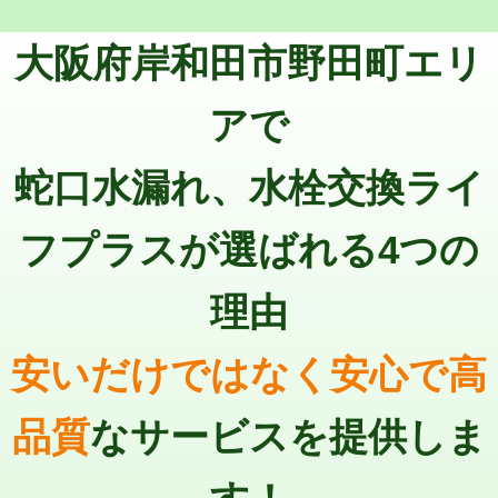
トーラー機使用/3mまで
33,000円
マス交換（深さ50㎝以上）
66,000円
大阪府岸和田市野田町エリ
追加トーラー機使用/3m超え
+3,300円
コンクリート斫り（厚さ10㎝まで）
27,500円
カメラ調査
33,000円
アで
コンクリート斫り（厚さ10㎝超え）
38,500円
桝清掃
8,800円
蛇口水漏れ、水栓交換ライ
モルタル補修（厚さ10㎝まで）
27,500円
止水・漏水調査・防水処理・清掃・修
11,000円
理・調整・分解・加工など（軽作業）
モルタル補修（厚さ10㎝超え）
38,500円
フプラスが選ばれる4つの
止水・漏水調査・防水処理・清掃・修
22,000円
追加人工
16,500円
理・調整・分解・加工など（中作業）
理由
廃棄・処分
現場見積
止水・漏水調査・防水処理・清掃・修
33,000円
理・調整・分解・加工など（重作業）
安いだけではなく安心で高
その他部品の脱着
8,800円～
品質
なサービスを提供しま
交換・取付（タンク）
22,000円+材料費
交換・取付(単水栓（壁付・デッキ
13,200円+材料費