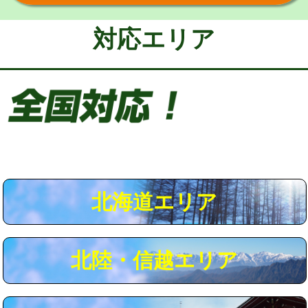
給水管工事※（保温材使用（バンド止
5,500円
め込み）)
対応エリア
給水管工事※（土の掘削・埋め戻し作
11,000円
業)
給水管工事※（塩ビ管（VP・HI）使
33,000円
用/3ｍまで)
給水管工事※（塩ビ管（VP・HI）使
+8,800円
用（追加）/3ｍ超え)
給水管工事※（ライニング鋼管・銅
44,000円
管・ポリ管・HT管使用/3ｍまで)
北海道エリア
給水管工事※（ライニング鋼管・銅
+8,800円
管・ポリ管・HT管使用/3ｍ超え)
北陸・信越エリア
マス交換（土の掘削・埋め戻し作業）
11,000円~
マス交換（深さ50㎝未満）
55,000円