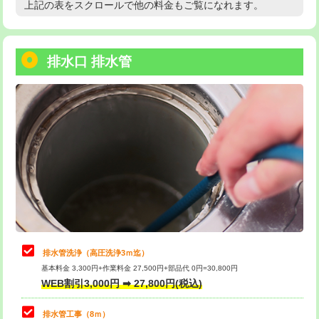
上記の表をスクロールで他の料金もご覧になれます。
高度高圧洗浄換
現地調査
用/3ｍまで)
トーラー作業
16,500円
給水管工事※（塩ビ管（VP・HI）使
+8,800円
用（追加）/3ｍ超え)
排水口 排水管
トーラー機使用/3mまで
33,000円
給水管工事※（ライニング鋼管・銅
44,000円
追加トーラー機使用/3m超え
+3,300円
管・ポリ管・HT管使用/3ｍまで)
カメラ調査
33,000円
給水管工事※（ライニング鋼管・銅
+8,800円
管・ポリ管・HT管使用/3ｍ超え)
桝清掃
8,800円
排水管工事（土の掘削・埋め戻し作
11,000円~
止水・漏水調査・防水処理・清掃・修
11,000円
業）
理・調整・分解・加工など（軽作業）
排水管工事（排水管工事/3ｍまで）
55,000円
止水・漏水調査・防水処理・清掃・修
22,000円
理・調整・分解・加工など（中作業）
排水管工事（追加 排水管工事/3ｍ超
+11,000円
排水管洗浄（高圧洗浄3ｍ迄）
え）
基本料金 3,300円+作業料金 27,500円+部品代 0円=30,800円
止水・漏水調査・防水処理・清掃・修
33,000円
WEB割引3,000円 ➡ 27,800円(税込)
理・調整・分解・加工など（重作業）
マス交換（土の掘削・埋め戻し作業）
11,000円~
排水管工事（8ｍ）
その他部品の脱着
8,800円～
マス交換（深さ50㎝未満）
55,000円