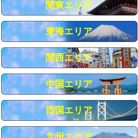
関東エリア
マス交換（深さ50㎝以上）
66,000円
コンクリート斫り（厚さ10㎝まで）
27,500円
東海エリア
コンクリート斫り（厚さ10㎝超え）
38,500円
モルタル補修（厚さ10㎝まで）
27,500円
モルタル補修（厚さ10㎝超え）
38,500円
関西エリア
追加人工
16,500円
廃棄・処分
現場見積
中国エリア
※給水管工事は20mmまでの価格です。
四国エリア
九州エリア