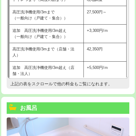
高圧洗浄機使用/3mまで
27,500円～
（一般向け（戸建て・集合））
追加 高圧洗浄機使用/3m超え
+3,300円/ｍ
（一般向け（戸建て・集合））
高圧洗浄機使用/3mまで（店舗・法
42,350円
人）
追加 高圧洗浄機使用/3m超え（店
+5,500円/ｍ
舗・法人）
上記の表をスクロールで他の料金もご覧になれます。
高度高圧洗浄換
現地調査
トーラー作業
16,500円
お風呂
トーラー機使用/3mまで
33,000円
追加トーラー機使用/3m超え
+3,300円
カメラ調査
33,000円