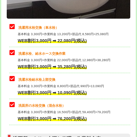
理・調整・分解・加工など（軽作業）
給水管工事※（ライニング鋼管・銅
44,000円
管・ポリ管・HT管使用/3ｍまで)
止水・漏水調査・防水処理・清掃・修
22,000円
理・調整・分解・加工など（中作業）
給水管工事※（ライニング鋼管・銅
+8,800円
洗濯用水栓交換（単水栓）
管・ポリ管・HT管使用/3ｍ超え)
基本料金 3,300円+作業料金 13,200円+部品代 8,580円=25,080円
止水・漏水調査・防水処理・清掃・修
33,000円
WEB割引3,000円 ➡ 22,080円(税込)
理・調整・分解・加工など（重作業）
排水管工事（土の掘削・埋め戻し作
11,000円~
業）
洗濯水栓、給水ホース交換作業
キッチンタンク脱着
16,500円
基本料金 3,300円+作業料金 22,000円+部品代 12,980円=38,280円
排水管工事（排水管工事/3ｍまで）
55,000円
WEB割引3,000円 ➡ 35,280円(税込)
その他部品の脱着
8,800円～
排水管工事（追加 排水管工事/3ｍ超
+11,000円
交換・取付（タンク）
22,000円+材料費
洗濯水栓給水栓上部交換
え）
基本料金 3,300円+作業料金 8,800円+部品代 990円=13,090円
交換・取付(単水栓（壁付・デッキ
13,200円+材料費
WEB割引3,000円 ➡ 10,090円(税込)
マス交換（土の掘削・埋め戻し作業）
11,000円~
式）)
洗面所の水栓交換（混合水栓）
マス交換（深さ50㎝未満）
55,000円
交換・取付(混合水栓（壁付・デッキ
16,500円+材料費
基本料金 3,300円+作業料金 16,500円+部品代 59,400円=79,200円
式・ワンホール）)
WEB割引3,000円 ➡ 76,200円(税込)
マス交換（深さ50㎝以上）
66,000円
交換・取付(排水栓・排水トラップ
22,000円+材料費
コンクリート斫り（厚さ10㎝まで）
27,500円
（P/S/ポップアップ））