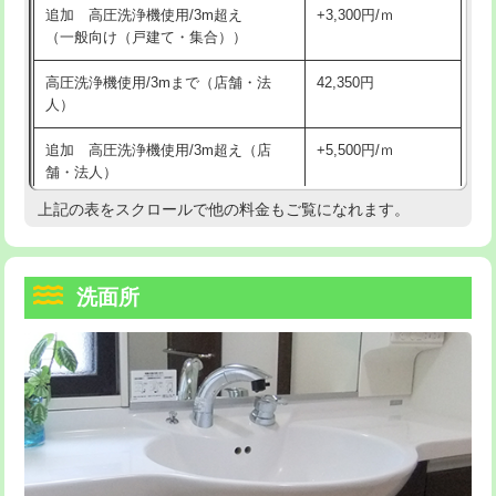
追加 高圧洗浄機使用/3m超え
+3,300円/ｍ
持込商品取付（混合水栓）
16,500円
マス交換（深さ50㎝以上）
66,000円
（一般向け（戸建て・集合））
持込商品取付（浄水器・分岐水栓）
16,500円
コンクリート斫り（厚さ10㎝まで）
27,500円
高圧洗浄機使用/3mまで（店舗・法
42,350円
人）
給水管工事※（ホール加工)
16,500円
コンクリート斫り（厚さ10㎝超え）
38,500円
追加 高圧洗浄機使用/3m超え（店
+5,500円/ｍ
給水管工事※（バンド止め)
3,300円
モルタル補修（厚さ10㎝まで）
27,500円
舗・法人）
給水管工事※（支持金具設置)
5,500円
モルタル補修（厚さ10㎝超え）
38,500円
上記の表をスクロールで他の料金もご覧になれます。
高度高圧洗浄換
現地調査
給水管工事※（保温材使用（バンド止
5,500円
洗面台設置
38,500円
トーラー作業
16,500円
め込み）)
洗面所
追加人工
16,500円
トーラー機使用/3mまで
33,000円
給水管工事※（土の掘削・埋め戻し作
11,000円
業)
廃棄・処分
現場見積
追加トーラー機使用/3m超え
+3,300円
給水管工事※（塩ビ管（VP・HI）使
33,000円
※給水管工事は20mmまでの価格です。
カメラ調査
33,000円
用/3ｍまで)
桝清掃
8,800円
給水管工事※（塩ビ管（VP・HI）使
+8,800円
用（追加）/3ｍ超え)
止水・漏水調査・防水処理・清掃・修
11,000円