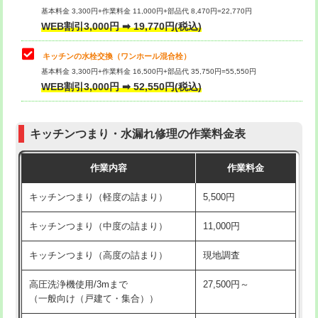
用/3ｍまで)
基本料金 3,300円+作業料金 11,000円+部品代 8,470円=22,770円
止水・漏水調査・防水処理・清掃・修
33,000円
WEB割引3,000円 ➡ 19,770円(税込)
理・調整・分解・加工など（重作業）
給水管工事※（塩ビ管（VP・HI）使
+8,800円
用（追加）/3ｍ超え)
キッチンの水栓交換（ワンホール混合栓）
お風呂タンク脱着
16,500円
基本料金 3,300円+作業料金 16,500円+部品代 35,750円=55,550円
給水管工事※（ライニング鋼管・銅
44,000円
WEB割引3,000円 ➡ 52,550円(税込)
その他部品の脱着
8,800円～
管・ポリ管・HT管使用/3ｍまで)
交換・取付（タンク）
22,000円+材料費
給水管工事※（ライニング鋼管・銅
+8,800円
管・ポリ管・HT管使用/3ｍ超え)
キッチンつまり・水漏れ修理の作業料金表
交換・取付(単水栓（壁付・デッキ
13,200円+材料費
式）)
排水管工事（土の掘削・埋め戻し作
11,000円~
作業内容
作業料金
業）
交換・取付(混合水栓（壁付・デッキ
16,500円+材料費
キッチンつまり（軽度の詰まり）
5,500円
式・ワンホール）)
排水管工事（排水管工事/3ｍまで）
55,000円
キッチンつまり（中度の詰まり）
11,000円
交換・取付(排水栓・排水トラップ
22,000円+材料費
排水管工事（追加 排水管工事/3ｍ超
+11,000円
（P/S/ポップアップ））
え）
キッチンつまり（高度の詰まり）
現地調査
交換・取付（その他部品）
11,000円+材料費
マス交換（土の掘削・埋め戻し作業）
11,000円~
高圧洗浄機使用/3mまで
27,500円～
（一般向け（戸建て・集合））
持込商品取付（単水栓）
13,200円
マス交換（深さ50㎝未満）
55,000円