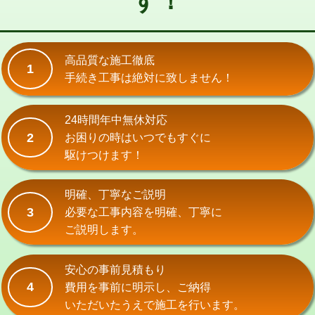
す！
式）)
交換・取付(混合水栓（壁付・デッキ
16,500円+材料費
式・ワンホール）)
高品質な施工徹底
1
手続き工事は絶対に致しません！
交換・取付(排水栓・排水トラップ
22,000円+材料費
（P/S/ポップアップ））
24時間年中無休対応
交換・取付（その他部品）
11,000円+材料費
2
お困りの時はいつでもすぐに
持込商品取付（単水栓）
13,200円
駆けつけます！
持込商品取付（混合水栓）
16,500円
明確、丁寧なご説明
持込商品取付（浄水器・分岐水栓）
16,500円
3
必要な工事内容を明確、丁寧に
ご説明します。
給水管工事※（ホール加工)
16,500円
給水管工事※（バンド止め)
3,300円
安心の事前見積もり
4
費用を事前に明示し、ご納得
給水管工事※（支持金具設置)
5,500円
いただいたうえで施工を行います。