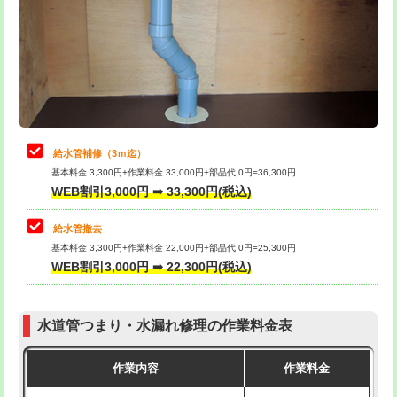
排水管工事（土の掘削・埋め戻し作
11,000円~
桝清掃
8,800円
業）
止水・漏水調査・防水処理・清掃・修
11,000円
排水管工事（排水管工事/3ｍまで）
55,000円
理・調整・分解・加工など（軽作業）
排水管工事（追加 排水管工事/3ｍ超
+11,000円
止水・漏水調査・防水処理・清掃・修
22,000円
え）
理・調整・分解・加工など（中作業）
給水管補修（3ｍ迄）
マス交換（土の掘削・埋め戻し作業）
11,000円~
基本料金 3,300円+作業料金 33,000円+部品代 0円=36,300円
止水・漏水調査・防水処理・清掃・修
33,000円
WEB割引3,000円 ➡ 33,300円(税込)
理・調整・分解・加工など（重作業）
マス交換（深さ50㎝未満）
55,000円
給水管撤去
その他部品の脱着
8,800円～
マス交換（深さ50㎝以上）
66,000円
基本料金 3,300円+作業料金 22,000円+部品代 0円=25,300円
WEB割引3,000円 ➡ 22,300円(税込)
交換・取付（タンク）
22,000円+材料費
コンクリート斫り（厚さ10㎝まで）
27,500円
交換・取付(単水栓（壁付・デッキ
13,200円+材料費
コンクリート斫り（厚さ10㎝超え）
38,500円
式）)
水道管つまり・水漏れ修理の作業料金表
モルタル補修（厚さ10㎝まで）
27,500円
交換・取付(混合水栓（壁付・デッキ
16,500円+材料費
作業内容
作業料金
式・ワンホール）)
モルタル補修（厚さ10㎝超え）
38,500円