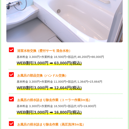
桝清掃
8,800円
止水・漏水調査・防水処理・清掃・修
11,000円
理・調整・分解・加工など（軽作業）
止水・漏水調査・防水処理・清掃・修
22,000円
理・調整・分解・加工など（中作業）
浴室水栓交換（壁付サーモ 混合水栓）
基本料金 3,300円+作業料金 16,500円+部品代 46,200円=66,000円
止水・漏水調査・防水処理・清掃・修
33,000円
WEB割引3,000円 ➡ 63,000円(税込)
理・調整・分解・加工など（重作業）
お風呂の部品交換（ハンドル交換）
トイレタンク脱着
16,500円
基本料金 3,300円+作業料金 11,000円+部品代 1,364円=15,664円
WEB割引3,000円 ➡ 12,664円(税込)
トイレ便器脱着
16,500円
タンクレストイレ脱着
33,000円
お風呂の排水詰まり除去作業（トーラー作業3ｍ迄）
基本料金 3,300円+作業料金 16,500円+部品代 0円=19,800円
小便器トイレ脱着
現地見積
WEB割引3,000円 ➡ 16,800円(税込)
その他部品の脱着
8,800円～
お風呂の排水詰まり除去作業（高圧洗浄3ｍ迄）