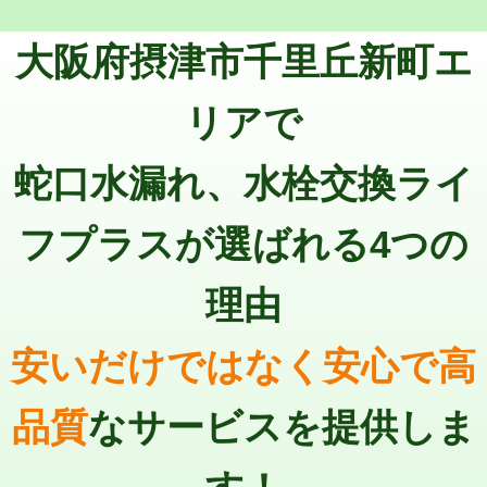
トーラー機使用/3mまで
33,000円
マス交換（深さ50㎝以上）
66,000円
大阪府摂津市千里丘新町エ
追加トーラー機使用/3m超え
+3,300円
コンクリート斫り（厚さ10㎝まで）
27,500円
カメラ調査
33,000円
リアで
コンクリート斫り（厚さ10㎝超え）
38,500円
桝清掃
8,800円
蛇口水漏れ、水栓交換ライ
モルタル補修（厚さ10㎝まで）
27,500円
止水・漏水調査・防水処理・清掃・修
11,000円
理・調整・分解・加工など（軽作業）
モルタル補修（厚さ10㎝超え）
38,500円
フプラスが選ばれる4つの
止水・漏水調査・防水処理・清掃・修
22,000円
追加人工
16,500円
理・調整・分解・加工など（中作業）
理由
廃棄・処分
現場見積
止水・漏水調査・防水処理・清掃・修
33,000円
理・調整・分解・加工など（重作業）
安いだけではなく安心で高
その他部品の脱着
8,800円～
品質
なサービスを提供しま
交換・取付（タンク）
22,000円+材料費
交換・取付(単水栓（壁付・デッキ
13,200円+材料費