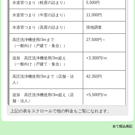
水道管つまり（軽度の詰まり）
5,500円
交換・取付(排水栓・排水トラップ
22,000円+材料費
洗面台設置
38,500円
（P/S/ポップアップ））
水道管つまり（中度の詰まり）
11,000円
化粧台設置
22,000円
交換・取付（その他部品）
11,000円+材料費
水道管つまり（高度の詰まり）
現地調査
追加人工
16,500円
持込商品取付（単水栓）
13,200円
高圧洗浄機使用/3mまで
27,500円～
廃棄・処分
現場見積
（一般向け（戸建て・集合））
持込商品取付（混合水栓）
16,500円
※給水管工事は20mmまでの価格です。
追加 高圧洗浄機使用/3m超え
+3,300円/ｍ
持込商品取付（浄水器・分岐水栓）
16,500円
（一般向け（戸建て・集合））
排水管工事（土の掘削・埋め戻し作
11,000円~
高圧洗浄機使用/3mまで（店舗・法
42,350円
業）
人）
排水管工事（排水管工事/3ｍまで）
55,000円
追加 高圧洗浄機使用/3m超え（店
+5,500円/ｍ
舗・法人）
排水管工事（追加 排水管工事/3ｍ超
+11,000円
え）
上記の表をスクロールで他の料金もご覧になれます。
高度高圧洗浄換
現地調査
マス交換（土の掘削・埋め戻し作業）
11,000円~
トーラー作業
16,500円
全て税込表記
マス交換（深さ50㎝未満）
55,000円