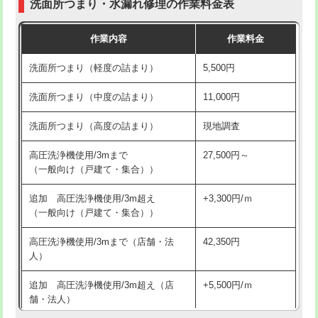
洗面所つまり・水漏れ修理の作業料金表
コンクリート斫り（厚さ10㎝超え）
38,500円
交換・取付（その他部品）
11,000円+材料費
作業内容
作業料金
モルタル補修（厚さ10㎝まで）
27,500円
持込商品取付（単水栓）
13,200円
洗面所つまり（軽度の詰まり）
5,500円
モルタル補修（厚さ10㎝超え）
38,500円
持込商品取付（混合水栓）
16,500円
洗面所つまり（中度の詰まり）
11,000円
洗面台設置
38,500円
持込商品取付（浄水器・分岐水栓）
16,500円
洗面所つまり（高度の詰まり）
現地調査
バスタブ設置
現場見積
給水管工事※（ホール加工)
16,500円
高圧洗浄機使用/3mまで
27,500円～
追加人工
16,500円
（一般向け（戸建て・集合））
給水管工事※（バンド止め)
3,300円
廃棄・処分
現場見積
追加 高圧洗浄機使用/3m超え
+3,300円/ｍ
給水管工事※（支持金具設置)
5,500円
（一般向け（戸建て・集合））
※給水管工事は20mmまでの価格です。
給水管工事※（保温材使用（バンド止
5,500円
高圧洗浄機使用/3mまで（店舗・法
42,350円
め込み）)
人）
給水管工事※（土の掘削・埋め戻し作
11,000円
追加 高圧洗浄機使用/3m超え（店
+5,500円/ｍ
業)
舗・法人）
給水管工事※（塩ビ管（VP・HI）使
33,000円