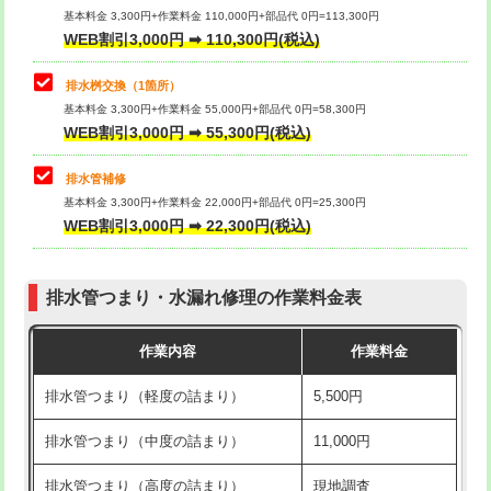
基本料金 3,300円+作業料金 110,000円+部品代 0円=113,300円
WEB割引3,000円 ➡ 110,300円(税込)
交換・取付（タンク）
22,000円+材料費
マス交換（深さ50㎝以上）
66,000円
交換・取付(単水栓（壁付・デッキ
13,200円+材料費
コンクリート斫り（厚さ10㎝まで）
27,500円
排水桝交換（1箇所）
式）)
基本料金 3,300円+作業料金 55,000円+部品代 0円=58,300円
コンクリート斫り（厚さ10㎝超え）
38,500円
WEB割引3,000円 ➡ 55,300円(税込)
交換・取付(混合水栓（壁付・デッキ
16,500円+材料費
式・ワンホール）)
モルタル補修（厚さ10㎝まで）
27,500円
排水管補修
基本料金 3,300円+作業料金 22,000円+部品代 0円=25,300円
交換・取付(排水栓・排水トラップ
22,000円+材料費
モルタル補修（厚さ10㎝超え）
38,500円
WEB割引3,000円 ➡ 22,300円(税込)
（P/S/ポップアップ））
台所シンク・作業台設置
現場見積
交換・取付（その他部品）
11,000円+材料費
排水管つまり・水漏れ修理の作業料金表
追加人工
16,500円
持込商品取付（単水栓）
13,200円
作業内容
作業料金
廃棄・処分
現場見積
持込商品取付（混合水栓）
16,500円
排水管つまり（軽度の詰まり）
5,500円
※給水管工事は20mmまでの価格です。
持込商品取付（浄水器・分岐水栓）
16,500円
排水管つまり（中度の詰まり）
11,000円
給水管工事※（ホール加工)
16,500円
排水管つまり（高度の詰まり）
現地調査