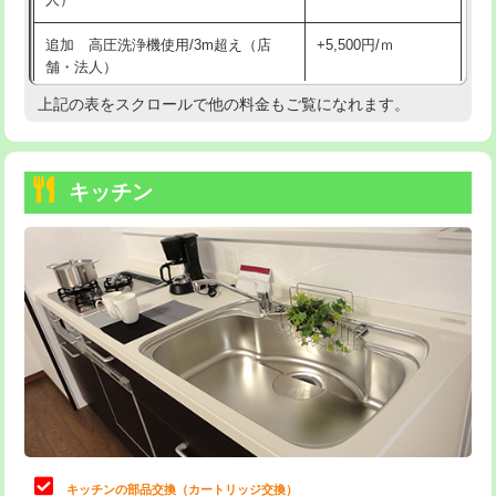
持込商品取付（混合水栓）
16,500円
追加 高圧洗浄機使用/3m超え（店
+5,500円/ｍ
持込商品取付（浄水器・分岐水栓）
16,500円
舗・法人）
持込商品取付（温水洗浄便座）
22,000円
上記の表をスクロールで他の料金もご覧になれます。
高度高圧洗浄換
現地調査
持込商品取付（普通便座⇔温水洗浄便
22,000円
トーラー作業
16,500円
座）
キッチン
トーラー機使用/3mまで
33,000円
給水管工事※（ホール加工)
16,500円
追加トーラー機使用/3m超え
+3,300円
給水管工事※（バンド止め)
3,300円
カメラ調査
33,000円
給水管工事※（支持金具設置)
5,500円
桝清掃
8,800円
給水管工事※（保温材使用（バンド止
5,500円
め込み）)
止水・漏水調査・防水処理・清掃・修
11,000円
理・調整・分解・加工など（軽作業）
給水管工事※（土の掘削・埋め戻し作
11,000円
業)
止水・漏水調査・防水処理・清掃・修
22,000円
理・調整・分解・加工など（中作業）
給水管工事※（塩ビ管（VP・HI）使
33,000円
キッチンの部品交換（カートリッジ交換）