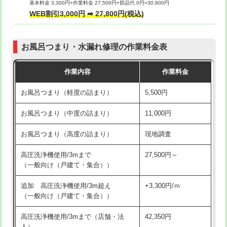
基本料金 3,300円+作業料金 27,500円+部品代 0円=30,800円
交換・取付（タンク）
22,000円+材料費
WEB割引3,000円 ➡ 27,800円(税込)
交換・取付（便器）
22,000円+材料費
お風呂つまり・水漏れ修理の作業料金表
交換・取付（普通便座）
11,000円+材料費
作業内容
作業料金
交換・取付（温水洗浄便座）
16,500円+材料費
お風呂つまり（軽度の詰まり）
5,500円
交換・取付(単水栓（壁付・デッキ
13,200円+材料費
式）)
お風呂つまり（中度の詰まり）
11,000円
交換・取付(混合水栓（壁付・デッキ
16,500円+材料費
お風呂つまり（高度の詰まり）
現地調査
式・ワンホール）)
高圧洗浄機使用/3mまで
27,500円～
交換・取付(排水栓・排水トラップ
22,000円+材料費
（一般向け（戸建て・集合））
（P/S/ポップアップ））
追加 高圧洗浄機使用/3m超え
+3,300円/ｍ
交換・取付（その他部品）
11,000円+材料費
（一般向け（戸建て・集合））
持込商品取付（単水栓）
13,200円
高圧洗浄機使用/3mまで（店舗・法
42,350円
人）