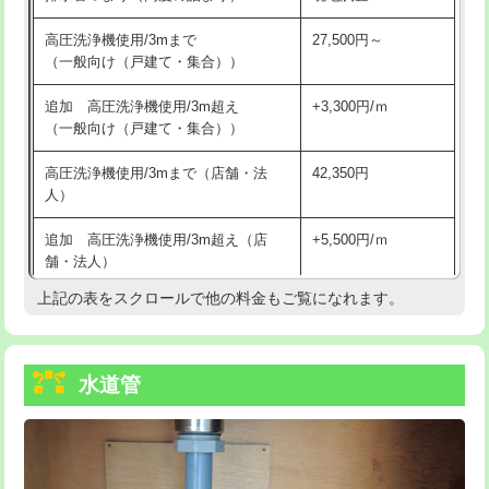
給水管工事※（バンド止め)
3,300円
高圧洗浄機使用/3mまで
27,500円～
（一般向け（戸建て・集合））
給水管工事※（支持金具設置)
5,500円
追加 高圧洗浄機使用/3m超え
+3,300円/ｍ
給水管工事※（保温材使用（バンド止
5,500円
（一般向け（戸建て・集合））
め込み）)
高圧洗浄機使用/3mまで（店舗・法
42,350円
給水管工事※（土の掘削・埋め戻し作
11,000円
人）
業)
追加 高圧洗浄機使用/3m超え（店
+5,500円/ｍ
給水管工事※（塩ビ管（VP・HI）使
33,000円
舗・法人）
用/3ｍまで)
上記の表をスクロールで他の料金もご覧になれます。
高度高圧洗浄換
現地調査
給水管工事※（塩ビ管（VP・HI）使
+8,800円
用（追加）/3ｍ超え)
トーラー作業
16,500円
給水管工事※（ライニング鋼管・銅
44,000円
水道管
トーラー機使用/3mまで
33,000円
管・ポリ管・HT管使用/3ｍまで)
追加トーラー機使用/3m超え
+3,300円
給水管工事※（ライニング鋼管・銅
+8,800円
管・ポリ管・HT管使用/3ｍ超え)
カメラ調査
33,000円