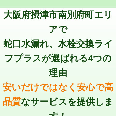
トーラー機使用/3mまで
33,000円
マス交換（深さ50㎝以上）
66,000円
大阪府摂津市南別府町エリ
追加トーラー機使用/3m超え
+3,300円
コンクリート斫り（厚さ10㎝まで）
27,500円
カメラ調査
33,000円
アで
コンクリート斫り（厚さ10㎝超え）
38,500円
桝清掃
8,800円
蛇口水漏れ、水栓交換ライ
モルタル補修（厚さ10㎝まで）
27,500円
止水・漏水調査・防水処理・清掃・修
11,000円
理・調整・分解・加工など（軽作業）
モルタル補修（厚さ10㎝超え）
38,500円
フプラスが選ばれる4つの
止水・漏水調査・防水処理・清掃・修
22,000円
追加人工
16,500円
理・調整・分解・加工など（中作業）
理由
廃棄・処分
現場見積
止水・漏水調査・防水処理・清掃・修
33,000円
理・調整・分解・加工など（重作業）
安いだけではなく安心で高
その他部品の脱着
8,800円～
品質
なサービスを提供しま
交換・取付（タンク）
22,000円+材料費
交換・取付(単水栓（壁付・デッキ
13,200円+材料費