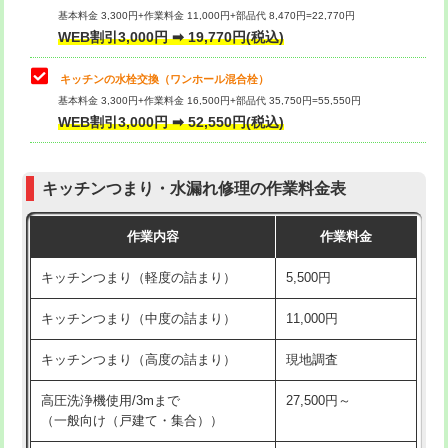
用/3ｍまで)
基本料金 3,300円+作業料金 11,000円+部品代 8,470円=22,770円
止水・漏水調査・防水処理・清掃・修
33,000円
WEB割引3,000円 ➡ 19,770円(税込)
理・調整・分解・加工など（重作業）
給水管工事※（塩ビ管（VP・HI）使
+8,800円
用（追加）/3ｍ超え)
キッチンの水栓交換（ワンホール混合栓）
お風呂タンク脱着
16,500円
基本料金 3,300円+作業料金 16,500円+部品代 35,750円=55,550円
給水管工事※（ライニング鋼管・銅
44,000円
WEB割引3,000円 ➡ 52,550円(税込)
その他部品の脱着
8,800円～
管・ポリ管・HT管使用/3ｍまで)
交換・取付（タンク）
22,000円+材料費
給水管工事※（ライニング鋼管・銅
+8,800円
管・ポリ管・HT管使用/3ｍ超え)
キッチンつまり・水漏れ修理の作業料金表
交換・取付(単水栓（壁付・デッキ
13,200円+材料費
式）)
排水管工事（土の掘削・埋め戻し作
11,000円~
作業内容
作業料金
業）
交換・取付(混合水栓（壁付・デッキ
16,500円+材料費
キッチンつまり（軽度の詰まり）
5,500円
式・ワンホール）)
排水管工事（排水管工事/3ｍまで）
55,000円
キッチンつまり（中度の詰まり）
11,000円
交換・取付(排水栓・排水トラップ
22,000円+材料費
排水管工事（追加 排水管工事/3ｍ超
+11,000円
（P/S/ポップアップ））
え）
キッチンつまり（高度の詰まり）
現地調査
交換・取付（その他部品）
11,000円+材料費
マス交換（土の掘削・埋め戻し作業）
11,000円~
高圧洗浄機使用/3mまで
27,500円～
（一般向け（戸建て・集合））
持込商品取付（単水栓）
13,200円
マス交換（深さ50㎝未満）
55,000円