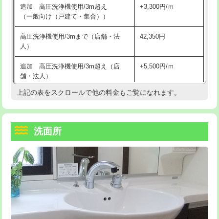
追加 高圧洗浄機使用/3m超え
+3,300円/ｍ
持込商品取付（混合水栓）
16,500円
マス交換（深さ50㎝以上）
66,000円
（一般向け（戸建て・集合））
持込商品取付（浄水器・分岐水栓）
16,500円
コンクリート斫り（厚さ10㎝まで）
27,500円
高圧洗浄機使用/3mまで（店舗・法
42,350円
人）
給水管工事※（ホール加工)
16,500円
コンクリート斫り（厚さ10㎝超え）
38,500円
追加 高圧洗浄機使用/3m超え（店
+5,500円/ｍ
給水管工事※（バンド止め)
3,300円
モルタル補修（厚さ10㎝まで）
27,500円
舗・法人）
給水管工事※（支持金具設置)
5,500円
モルタル補修（厚さ10㎝超え）
38,500円
上記の表をスクロールで他の料金もご覧になれます。
高度高圧洗浄換
現地調査
給水管工事※（保温材使用（バンド止
5,500円
洗面台設置
38,500円
トーラー作業
16,500円
め込み）)
洗面所
追加人工
16,500円
トーラー機使用/3mまで
33,000円
給水管工事※（土の掘削・埋め戻し作
11,000円
業)
廃棄・処分
現場見積
追加トーラー機使用/3m超え
+3,300円
給水管工事※（塩ビ管（VP・HI）使
33,000円
※給水管工事は20mmまでの価格です。
カメラ調査
33,000円
用/3ｍまで)
桝清掃
8,800円
給水管工事※（塩ビ管（VP・HI）使
+8,800円
用（追加）/3ｍ超え)
止水・漏水調査・防水処理・清掃・修
11,000円