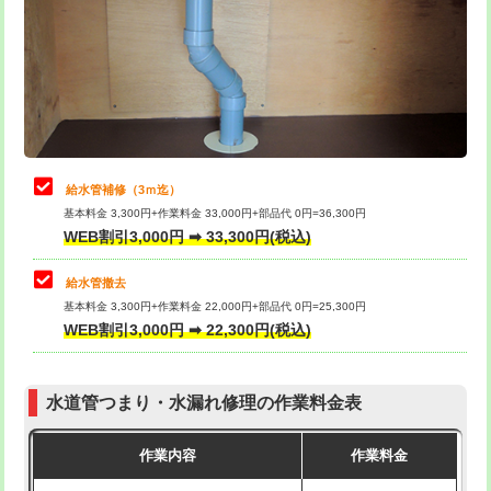
排水管工事（土の掘削・埋め戻し作
11,000円~
桝清掃
8,800円
業）
止水・漏水調査・防水処理・清掃・修
11,000円
排水管工事（排水管工事/3ｍまで）
55,000円
理・調整・分解・加工など（軽作業）
排水管工事（追加 排水管工事/3ｍ超
+11,000円
止水・漏水調査・防水処理・清掃・修
22,000円
え）
理・調整・分解・加工など（中作業）
給水管補修（3ｍ迄）
マス交換（土の掘削・埋め戻し作業）
11,000円~
基本料金 3,300円+作業料金 33,000円+部品代 0円=36,300円
止水・漏水調査・防水処理・清掃・修
33,000円
WEB割引3,000円 ➡ 33,300円(税込)
理・調整・分解・加工など（重作業）
マス交換（深さ50㎝未満）
55,000円
給水管撤去
その他部品の脱着
8,800円～
マス交換（深さ50㎝以上）
66,000円
基本料金 3,300円+作業料金 22,000円+部品代 0円=25,300円
WEB割引3,000円 ➡ 22,300円(税込)
交換・取付（タンク）
22,000円+材料費
コンクリート斫り（厚さ10㎝まで）
27,500円
交換・取付(単水栓（壁付・デッキ
13,200円+材料費
コンクリート斫り（厚さ10㎝超え）
38,500円
式）)
水道管つまり・水漏れ修理の作業料金表
モルタル補修（厚さ10㎝まで）
27,500円
交換・取付(混合水栓（壁付・デッキ
16,500円+材料費
作業内容
作業料金
式・ワンホール）)
モルタル補修（厚さ10㎝超え）
38,500円