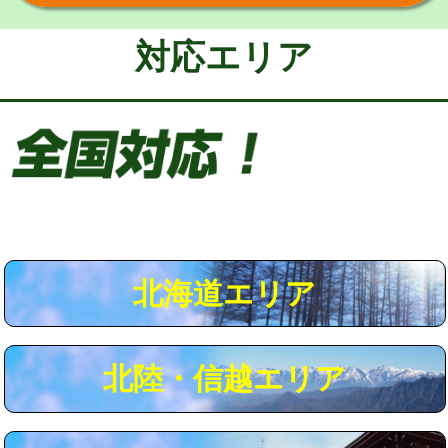
給水管工事※（保温材使用（バンド止
5,500円
め込み）)
対応エリア
給水管工事※（土の掘削・埋め戻し作
11,000円
業)
給水管工事※（塩ビ管（VP・HI）使
33,000円
用/3ｍまで)
給水管工事※（塩ビ管（VP・HI）使
+8,800円
用（追加）/3ｍ超え)
給水管工事※（ライニング鋼管・銅
44,000円
管・ポリ管・HT管使用/3ｍまで)
北海道エリア
給水管工事※（ライニング鋼管・銅
+8,800円
管・ポリ管・HT管使用/3ｍ超え)
北陸・信越エリア
マス交換（土の掘削・埋め戻し作業）
11,000円~
マス交換（深さ50㎝未満）
55,000円