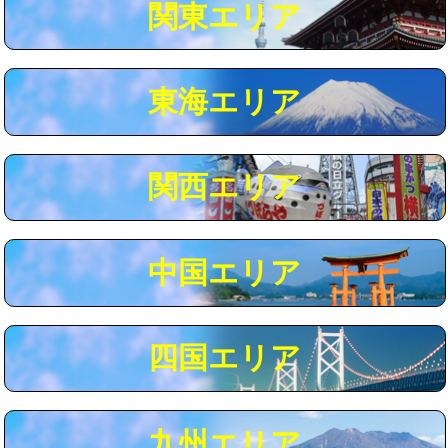
関東エリア
マス交換（深さ50㎝以上）
66,000円
コンクリート斫り（厚さ10㎝まで）
27,500円
東海エリア
コンクリート斫り（厚さ10㎝超え）
38,500円
モルタル補修（厚さ10㎝まで）
27,500円
モルタル補修（厚さ10㎝超え）
38,500円
関西エリア
追加人工
16,500円
廃棄・処分
現場見積
中国エリア
※給水管工事は20mmまでの価格です。
四国エリア
九州エリア