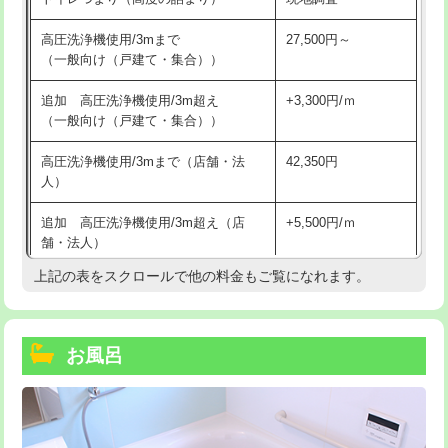
高圧洗浄機使用/3mまで
27,500円～
（一般向け（戸建て・集合））
追加 高圧洗浄機使用/3m超え
+3,300円/ｍ
（一般向け（戸建て・集合））
高圧洗浄機使用/3mまで（店舗・法
42,350円
人）
追加 高圧洗浄機使用/3m超え（店
+5,500円/ｍ
舗・法人）
上記の表をスクロールで他の料金もご覧になれます。
高度高圧洗浄換
現地調査
トーラー作業
16,500円
お風呂
トーラー機使用/3mまで
33,000円
追加トーラー機使用/3m超え
+3,300円
カメラ調査
33,000円