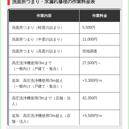
洗面所つまり・水漏れ修理の作業料金表
コンクリート斫り（厚さ10㎝超え）
38,500円
交換・取付（その他部品）
11,000円+材料費
作業内容
作業料金
モルタル補修（厚さ10㎝まで）
27,500円
持込商品取付（単水栓）
13,200円
洗面所つまり（軽度の詰まり）
5,500円
モルタル補修（厚さ10㎝超え）
38,500円
持込商品取付（混合水栓）
16,500円
洗面所つまり（中度の詰まり）
11,000円
洗面台設置
38,500円
持込商品取付（浄水器・分岐水栓）
16,500円
洗面所つまり（高度の詰まり）
現地調査
バスタブ設置
現場見積
給水管工事※（ホール加工)
16,500円
高圧洗浄機使用/3mまで
27,500円～
追加人工
16,500円
（一般向け（戸建て・集合））
給水管工事※（バンド止め)
3,300円
廃棄・処分
現場見積
追加 高圧洗浄機使用/3m超え
+3,300円/ｍ
給水管工事※（支持金具設置)
5,500円
（一般向け（戸建て・集合））
※給水管工事は20mmまでの価格です。
給水管工事※（保温材使用（バンド止
5,500円
高圧洗浄機使用/3mまで（店舗・法
42,350円
め込み）)
人）
給水管工事※（土の掘削・埋め戻し作
11,000円
追加 高圧洗浄機使用/3m超え（店
+5,500円/ｍ
業)
舗・法人）
給水管工事※（塩ビ管（VP・HI）使
33,000円