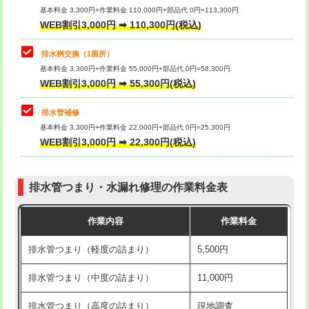
基本料金 3,300円+作業料金 110,000円+部品代 0円=113,300円
WEB割引3,000円 ➡ 110,300円(税込)
交換・取付（タンク）
22,000円+材料費
マス交換（深さ50㎝以上）
66,000円
交換・取付(単水栓（壁付・デッキ
13,200円+材料費
コンクリート斫り（厚さ10㎝まで）
27,500円
排水桝交換（1箇所）
式）)
基本料金 3,300円+作業料金 55,000円+部品代 0円=58,300円
コンクリート斫り（厚さ10㎝超え）
38,500円
WEB割引3,000円 ➡ 55,300円(税込)
交換・取付(混合水栓（壁付・デッキ
16,500円+材料費
式・ワンホール）)
モルタル補修（厚さ10㎝まで）
27,500円
排水管補修
基本料金 3,300円+作業料金 22,000円+部品代 0円=25,300円
交換・取付(排水栓・排水トラップ
22,000円+材料費
モルタル補修（厚さ10㎝超え）
38,500円
WEB割引3,000円 ➡ 22,300円(税込)
（P/S/ポップアップ））
台所シンク・作業台設置
現場見積
交換・取付（その他部品）
11,000円+材料費
排水管つまり・水漏れ修理の作業料金表
追加人工
16,500円
持込商品取付（単水栓）
13,200円
作業内容
作業料金
廃棄・処分
現場見積
持込商品取付（混合水栓）
16,500円
排水管つまり（軽度の詰まり）
5,500円
※給水管工事は20mmまでの価格です。
持込商品取付（浄水器・分岐水栓）
16,500円
排水管つまり（中度の詰まり）
11,000円
給水管工事※（ホール加工)
16,500円
排水管つまり（高度の詰まり）
現地調査