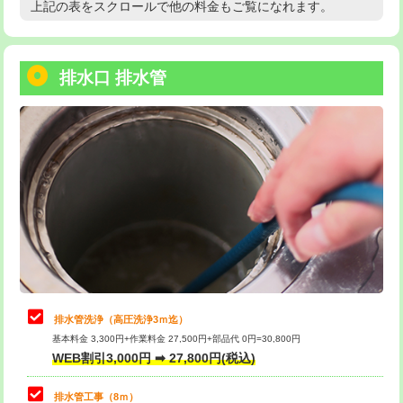
上記の表をスクロールで他の料金もご覧になれます。
高度高圧洗浄換
現地調査
用/3ｍまで)
トーラー作業
16,500円
給水管工事※（塩ビ管（VP・HI）使
+8,800円
用（追加）/3ｍ超え)
排水口 排水管
トーラー機使用/3mまで
33,000円
給水管工事※（ライニング鋼管・銅
44,000円
追加トーラー機使用/3m超え
+3,300円
管・ポリ管・HT管使用/3ｍまで)
カメラ調査
33,000円
給水管工事※（ライニング鋼管・銅
+8,800円
管・ポリ管・HT管使用/3ｍ超え)
桝清掃
8,800円
排水管工事（土の掘削・埋め戻し作
11,000円~
止水・漏水調査・防水処理・清掃・修
11,000円
業）
理・調整・分解・加工など（軽作業）
排水管工事（排水管工事/3ｍまで）
55,000円
止水・漏水調査・防水処理・清掃・修
22,000円
理・調整・分解・加工など（中作業）
排水管工事（追加 排水管工事/3ｍ超
+11,000円
排水管洗浄（高圧洗浄3ｍ迄）
え）
基本料金 3,300円+作業料金 27,500円+部品代 0円=30,800円
止水・漏水調査・防水処理・清掃・修
33,000円
WEB割引3,000円 ➡ 27,800円(税込)
理・調整・分解・加工など（重作業）
マス交換（土の掘削・埋め戻し作業）
11,000円~
排水管工事（8ｍ）
その他部品の脱着
8,800円～
マス交換（深さ50㎝未満）
55,000円