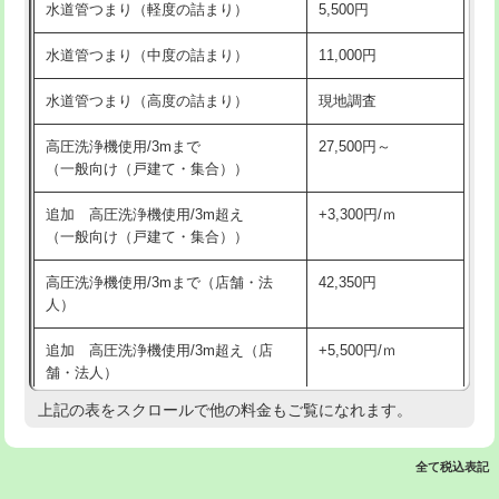
水道管つまり（軽度の詰まり）
5,500円
交換・取付(排水栓・排水トラップ
22,000円+材料費
洗面台設置
38,500円
（P/S/ポップアップ））
水道管つまり（中度の詰まり）
11,000円
化粧台設置
22,000円
交換・取付（その他部品）
11,000円+材料費
水道管つまり（高度の詰まり）
現地調査
追加人工
16,500円
持込商品取付（単水栓）
13,200円
高圧洗浄機使用/3mまで
27,500円～
廃棄・処分
現場見積
（一般向け（戸建て・集合））
持込商品取付（混合水栓）
16,500円
※給水管工事は20mmまでの価格です。
追加 高圧洗浄機使用/3m超え
+3,300円/ｍ
持込商品取付（浄水器・分岐水栓）
16,500円
（一般向け（戸建て・集合））
排水管工事（土の掘削・埋め戻し作
11,000円~
高圧洗浄機使用/3mまで（店舗・法
42,350円
業）
人）
排水管工事（排水管工事/3ｍまで）
55,000円
追加 高圧洗浄機使用/3m超え（店
+5,500円/ｍ
舗・法人）
排水管工事（追加 排水管工事/3ｍ超
+11,000円
え）
上記の表をスクロールで他の料金もご覧になれます。
高度高圧洗浄換
現地調査
マス交換（土の掘削・埋め戻し作業）
11,000円~
トーラー作業
16,500円
全て税込表記
マス交換（深さ50㎝未満）
55,000円