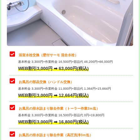
桝清掃
8,800円
止水・漏水調査・防水処理・清掃・修
11,000円
理・調整・分解・加工など（軽作業）
止水・漏水調査・防水処理・清掃・修
22,000円
理・調整・分解・加工など（中作業）
浴室水栓交換（壁付サーモ 混合水栓）
基本料金 3,300円+作業料金 16,500円+部品代 46,200円=66,000円
止水・漏水調査・防水処理・清掃・修
33,000円
WEB割引3,000円 ➡ 63,000円(税込)
理・調整・分解・加工など（重作業）
お風呂の部品交換（ハンドル交換）
トイレタンク脱着
16,500円
基本料金 3,300円+作業料金 11,000円+部品代 1,364円=15,664円
WEB割引3,000円 ➡ 12,664円(税込)
トイレ便器脱着
16,500円
タンクレストイレ脱着
33,000円
お風呂の排水詰まり除去作業（トーラー作業3ｍ迄）
基本料金 3,300円+作業料金 16,500円+部品代 0円=19,800円
小便器トイレ脱着
現地見積
WEB割引3,000円 ➡ 16,800円(税込)
その他部品の脱着
8,800円～
お風呂の排水詰まり除去作業（高圧洗浄3ｍ迄）