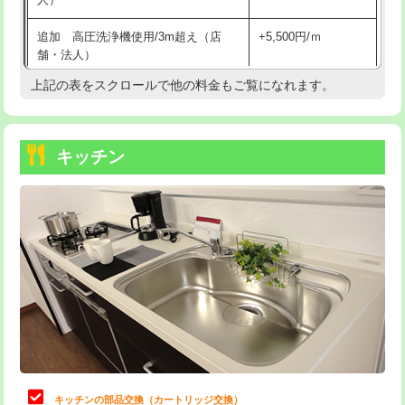
持込商品取付（混合水栓）
16,500円
追加 高圧洗浄機使用/3m超え（店
+5,500円/ｍ
持込商品取付（浄水器・分岐水栓）
16,500円
舗・法人）
持込商品取付（温水洗浄便座）
22,000円
上記の表をスクロールで他の料金もご覧になれます。
高度高圧洗浄換
現地調査
持込商品取付（普通便座⇔温水洗浄便
22,000円
トーラー作業
16,500円
座）
キッチン
トーラー機使用/3mまで
33,000円
給水管工事※（ホール加工)
16,500円
追加トーラー機使用/3m超え
+3,300円
給水管工事※（バンド止め)
3,300円
カメラ調査
33,000円
給水管工事※（支持金具設置)
5,500円
桝清掃
8,800円
給水管工事※（保温材使用（バンド止
5,500円
め込み）)
止水・漏水調査・防水処理・清掃・修
11,000円
理・調整・分解・加工など（軽作業）
給水管工事※（土の掘削・埋め戻し作
11,000円
業)
止水・漏水調査・防水処理・清掃・修
22,000円
理・調整・分解・加工など（中作業）
給水管工事※（塩ビ管（VP・HI）使
33,000円
キッチンの部品交換（カートリッジ交換）