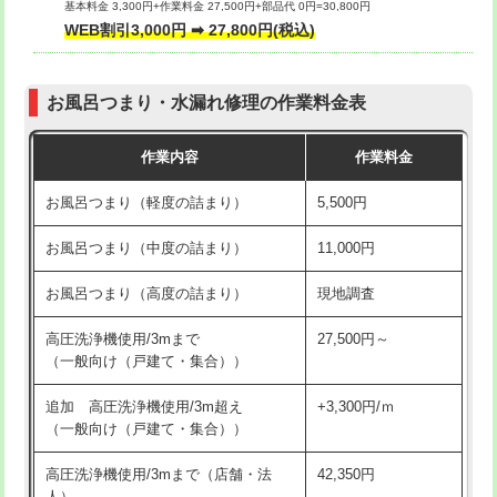
基本料金 3,300円+作業料金 27,500円+部品代 0円=30,800円
交換・取付（タンク）
22,000円+材料費
WEB割引3,000円 ➡ 27,800円(税込)
交換・取付（便器）
22,000円+材料費
お風呂つまり・水漏れ修理の作業料金表
交換・取付（普通便座）
11,000円+材料費
作業内容
作業料金
交換・取付（温水洗浄便座）
16,500円+材料費
お風呂つまり（軽度の詰まり）
5,500円
交換・取付(単水栓（壁付・デッキ
13,200円+材料費
式）)
お風呂つまり（中度の詰まり）
11,000円
交換・取付(混合水栓（壁付・デッキ
16,500円+材料費
お風呂つまり（高度の詰まり）
現地調査
式・ワンホール）)
高圧洗浄機使用/3mまで
27,500円～
交換・取付(排水栓・排水トラップ
22,000円+材料費
（一般向け（戸建て・集合））
（P/S/ポップアップ））
追加 高圧洗浄機使用/3m超え
+3,300円/ｍ
交換・取付（その他部品）
11,000円+材料費
（一般向け（戸建て・集合））
持込商品取付（単水栓）
13,200円
高圧洗浄機使用/3mまで（店舗・法
42,350円
人）