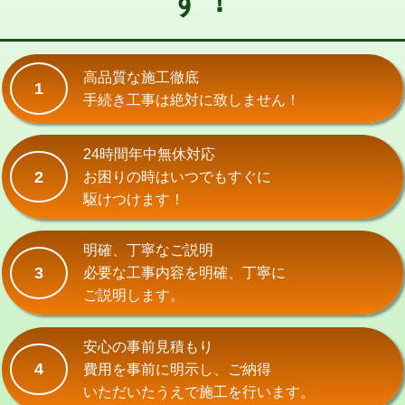
す！
式）)
交換・取付(混合水栓（壁付・デッキ
16,500円+材料費
式・ワンホール）)
高品質な施工徹底
1
手続き工事は絶対に致しません！
交換・取付(排水栓・排水トラップ
22,000円+材料費
（P/S/ポップアップ））
24時間年中無休対応
交換・取付（その他部品）
11,000円+材料費
2
お困りの時はいつでもすぐに
持込商品取付（単水栓）
13,200円
駆けつけます！
持込商品取付（混合水栓）
16,500円
明確、丁寧なご説明
持込商品取付（浄水器・分岐水栓）
16,500円
3
必要な工事内容を明確、丁寧に
ご説明します。
給水管工事※（ホール加工)
16,500円
給水管工事※（バンド止め)
3,300円
安心の事前見積もり
4
費用を事前に明示し、ご納得
給水管工事※（支持金具設置)
5,500円
いただいたうえで施工を行います。