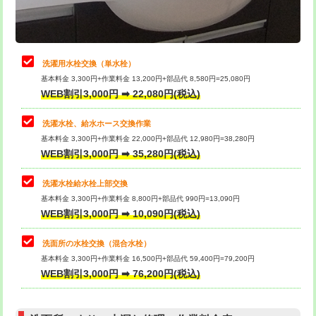
理・調整・分解・加工など（軽作業）
給水管工事※（ライニング鋼管・銅
44,000円
管・ポリ管・HT管使用/3ｍまで)
止水・漏水調査・防水処理・清掃・修
22,000円
理・調整・分解・加工など（中作業）
給水管工事※（ライニング鋼管・銅
+8,800円
洗濯用水栓交換（単水栓）
管・ポリ管・HT管使用/3ｍ超え)
基本料金 3,300円+作業料金 13,200円+部品代 8,580円=25,080円
止水・漏水調査・防水処理・清掃・修
33,000円
WEB割引3,000円 ➡ 22,080円(税込)
理・調整・分解・加工など（重作業）
排水管工事（土の掘削・埋め戻し作
11,000円~
業）
洗濯水栓、給水ホース交換作業
キッチンタンク脱着
16,500円
基本料金 3,300円+作業料金 22,000円+部品代 12,980円=38,280円
排水管工事（排水管工事/3ｍまで）
55,000円
WEB割引3,000円 ➡ 35,280円(税込)
その他部品の脱着
8,800円～
排水管工事（追加 排水管工事/3ｍ超
+11,000円
交換・取付（タンク）
22,000円+材料費
洗濯水栓給水栓上部交換
え）
基本料金 3,300円+作業料金 8,800円+部品代 990円=13,090円
交換・取付(単水栓（壁付・デッキ
13,200円+材料費
WEB割引3,000円 ➡ 10,090円(税込)
マス交換（土の掘削・埋め戻し作業）
11,000円~
式）)
洗面所の水栓交換（混合水栓）
マス交換（深さ50㎝未満）
55,000円
交換・取付(混合水栓（壁付・デッキ
16,500円+材料費
基本料金 3,300円+作業料金 16,500円+部品代 59,400円=79,200円
式・ワンホール）)
WEB割引3,000円 ➡ 76,200円(税込)
マス交換（深さ50㎝以上）
66,000円
交換・取付(排水栓・排水トラップ
22,000円+材料費
コンクリート斫り（厚さ10㎝まで）
27,500円
（P/S/ポップアップ））