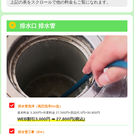
上記の表をスクロールで他の料金もご覧になれます。
高度高圧洗浄換
現地調査
用/3ｍまで)
トーラー作業
16,500円
給水管工事※（塩ビ管（VP・HI）使
+8,800円
用（追加）/3ｍ超え)
排水口 排水管
トーラー機使用/3mまで
33,000円
給水管工事※（ライニング鋼管・銅
44,000円
追加トーラー機使用/3m超え
+3,300円
管・ポリ管・HT管使用/3ｍまで)
カメラ調査
33,000円
給水管工事※（ライニング鋼管・銅
+8,800円
管・ポリ管・HT管使用/3ｍ超え)
桝清掃
8,800円
排水管工事（土の掘削・埋め戻し作
11,000円~
止水・漏水調査・防水処理・清掃・修
11,000円
業）
理・調整・分解・加工など（軽作業）
排水管工事（排水管工事/3ｍまで）
55,000円
止水・漏水調査・防水処理・清掃・修
22,000円
理・調整・分解・加工など（中作業）
排水管工事（追加 排水管工事/3ｍ超
+11,000円
排水管洗浄（高圧洗浄3ｍ迄）
え）
基本料金 3,300円+作業料金 27,500円+部品代 0円=30,800円
止水・漏水調査・防水処理・清掃・修
33,000円
WEB割引3,000円 ➡ 27,800円(税込)
理・調整・分解・加工など（重作業）
マス交換（土の掘削・埋め戻し作業）
11,000円~
排水管工事（8ｍ）
その他部品の脱着
8,800円～
マス交換（深さ50㎝未満）
55,000円