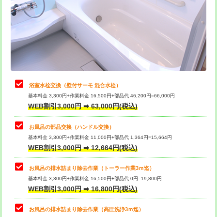
桝清掃
8,800円
止水・漏水調査・防水処理・清掃・修
11,000円
理・調整・分解・加工など（軽作業）
止水・漏水調査・防水処理・清掃・修
22,000円
理・調整・分解・加工など（中作業）
浴室水栓交換（壁付サーモ 混合水栓）
基本料金 3,300円+作業料金 16,500円+部品代 46,200円=66,000円
止水・漏水調査・防水処理・清掃・修
33,000円
WEB割引3,000円 ➡ 63,000円(税込)
理・調整・分解・加工など（重作業）
お風呂の部品交換（ハンドル交換）
トイレタンク脱着
16,500円
基本料金 3,300円+作業料金 11,000円+部品代 1,364円=15,664円
WEB割引3,000円 ➡ 12,664円(税込)
トイレ便器脱着
16,500円
タンクレストイレ脱着
33,000円
お風呂の排水詰まり除去作業（トーラー作業3ｍ迄）
基本料金 3,300円+作業料金 16,500円+部品代 0円=19,800円
小便器トイレ脱着
現地見積
WEB割引3,000円 ➡ 16,800円(税込)
その他部品の脱着
8,800円～
お風呂の排水詰まり除去作業（高圧洗浄3ｍ迄）