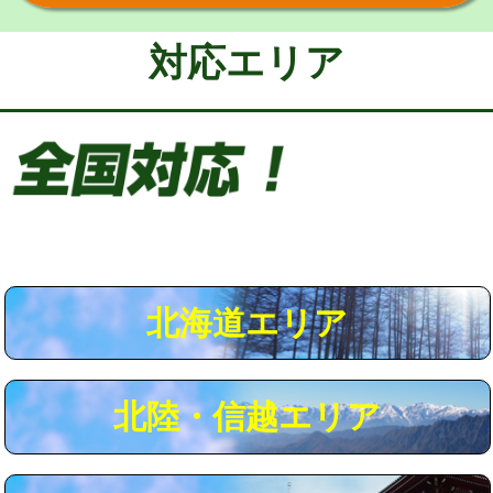
給水管工事※（保温材使用（バンド止
5,500円
め込み）)
対応エリア
給水管工事※（土の掘削・埋め戻し作
11,000円
業)
給水管工事※（塩ビ管（VP・HI）使
33,000円
用/3ｍまで)
給水管工事※（塩ビ管（VP・HI）使
+8,800円
用（追加）/3ｍ超え)
給水管工事※（ライニング鋼管・銅
44,000円
管・ポリ管・HT管使用/3ｍまで)
北海道エリア
給水管工事※（ライニング鋼管・銅
+8,800円
管・ポリ管・HT管使用/3ｍ超え)
北陸・信越エリア
マス交換（土の掘削・埋め戻し作業）
11,000円~
マス交換（深さ50㎝未満）
55,000円