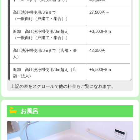
高圧洗浄機使用/3mまで
27,500円～
（一般向け（戸建て・集合））
追加 高圧洗浄機使用/3m超え
+3,300円/ｍ
（一般向け（戸建て・集合））
高圧洗浄機使用/3mまで（店舗・法
42,350円
人）
追加 高圧洗浄機使用/3m超え（店
+5,500円/ｍ
舗・法人）
上記の表をスクロールで他の料金もご覧になれます。
高度高圧洗浄換
現地調査
トーラー作業
16,500円
お風呂
トーラー機使用/3mまで
33,000円
追加トーラー機使用/3m超え
+3,300円
カメラ調査
33,000円