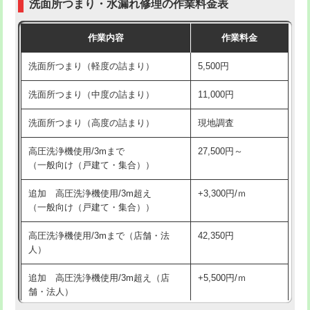
洗面所つまり・水漏れ修理の作業料金表
コンクリート斫り（厚さ10㎝超え）
38,500円
交換・取付（その他部品）
11,000円+材料費
作業内容
作業料金
モルタル補修（厚さ10㎝まで）
27,500円
持込商品取付（単水栓）
13,200円
洗面所つまり（軽度の詰まり）
5,500円
モルタル補修（厚さ10㎝超え）
38,500円
持込商品取付（混合水栓）
16,500円
洗面所つまり（中度の詰まり）
11,000円
洗面台設置
38,500円
持込商品取付（浄水器・分岐水栓）
16,500円
洗面所つまり（高度の詰まり）
現地調査
バスタブ設置
現場見積
給水管工事※（ホール加工)
16,500円
高圧洗浄機使用/3mまで
27,500円～
追加人工
16,500円
（一般向け（戸建て・集合））
給水管工事※（バンド止め)
3,300円
廃棄・処分
現場見積
追加 高圧洗浄機使用/3m超え
+3,300円/ｍ
給水管工事※（支持金具設置)
5,500円
（一般向け（戸建て・集合））
※給水管工事は20mmまでの価格です。
給水管工事※（保温材使用（バンド止
5,500円
高圧洗浄機使用/3mまで（店舗・法
42,350円
め込み）)
人）
給水管工事※（土の掘削・埋め戻し作
11,000円
追加 高圧洗浄機使用/3m超え（店
+5,500円/ｍ
業)
舗・法人）
給水管工事※（塩ビ管（VP・HI）使
33,000円