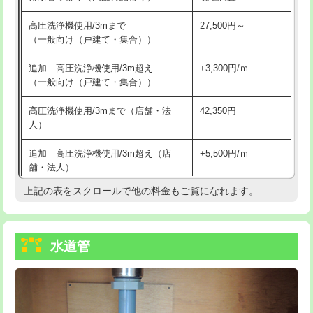
給水管工事※（バンド止め)
3,300円
高圧洗浄機使用/3mまで
27,500円～
（一般向け（戸建て・集合））
給水管工事※（支持金具設置)
5,500円
追加 高圧洗浄機使用/3m超え
+3,300円/ｍ
給水管工事※（保温材使用（バンド止
5,500円
（一般向け（戸建て・集合））
め込み）)
高圧洗浄機使用/3mまで（店舗・法
42,350円
給水管工事※（土の掘削・埋め戻し作
11,000円
人）
業)
追加 高圧洗浄機使用/3m超え（店
+5,500円/ｍ
給水管工事※（塩ビ管（VP・HI）使
33,000円
舗・法人）
用/3ｍまで)
上記の表をスクロールで他の料金もご覧になれます。
高度高圧洗浄換
現地調査
給水管工事※（塩ビ管（VP・HI）使
+8,800円
用（追加）/3ｍ超え)
トーラー作業
16,500円
給水管工事※（ライニング鋼管・銅
44,000円
水道管
トーラー機使用/3mまで
33,000円
管・ポリ管・HT管使用/3ｍまで)
追加トーラー機使用/3m超え
+3,300円
給水管工事※（ライニング鋼管・銅
+8,800円
管・ポリ管・HT管使用/3ｍ超え)
カメラ調査
33,000円