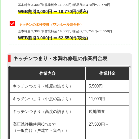
用/3ｍまで)
基本料金 3,300円+作業料金 11,000円+部品代 8,470円=22,770円
止水・漏水調査・防水処理・清掃・修
33,000円
WEB割引3,000円 ➡ 19,770円(税込)
理・調整・分解・加工など（重作業）
給水管工事※（塩ビ管（VP・HI）使
+8,800円
用（追加）/3ｍ超え)
キッチンの水栓交換（ワンホール混合栓）
お風呂タンク脱着
16,500円
基本料金 3,300円+作業料金 16,500円+部品代 35,750円=55,550円
給水管工事※（ライニング鋼管・銅
44,000円
WEB割引3,000円 ➡ 52,550円(税込)
その他部品の脱着
8,800円～
管・ポリ管・HT管使用/3ｍまで)
交換・取付（タンク）
22,000円+材料費
給水管工事※（ライニング鋼管・銅
+8,800円
管・ポリ管・HT管使用/3ｍ超え)
キッチンつまり・水漏れ修理の作業料金表
交換・取付(単水栓（壁付・デッキ
13,200円+材料費
式）)
排水管工事（土の掘削・埋め戻し作
11,000円~
作業内容
作業料金
業）
交換・取付(混合水栓（壁付・デッキ
16,500円+材料費
キッチンつまり（軽度の詰まり）
5,500円
式・ワンホール）)
排水管工事（排水管工事/3ｍまで）
55,000円
キッチンつまり（中度の詰まり）
11,000円
交換・取付(排水栓・排水トラップ
22,000円+材料費
排水管工事（追加 排水管工事/3ｍ超
+11,000円
（P/S/ポップアップ））
え）
キッチンつまり（高度の詰まり）
現地調査
交換・取付（その他部品）
11,000円+材料費
マス交換（土の掘削・埋め戻し作業）
11,000円~
高圧洗浄機使用/3mまで
27,500円～
（一般向け（戸建て・集合））
持込商品取付（単水栓）
13,200円
マス交換（深さ50㎝未満）
55,000円