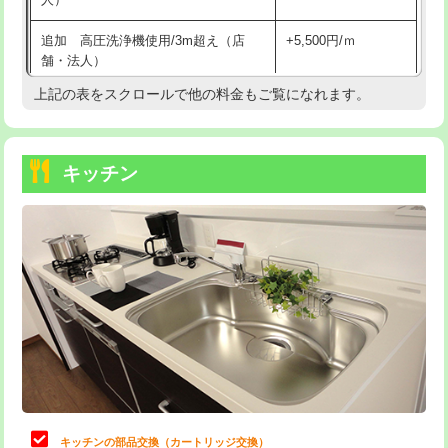
持込商品取付（混合水栓）
16,500円
追加 高圧洗浄機使用/3m超え（店
+5,500円/ｍ
持込商品取付（浄水器・分岐水栓）
16,500円
舗・法人）
持込商品取付（温水洗浄便座）
22,000円
上記の表をスクロールで他の料金もご覧になれます。
高度高圧洗浄換
現地調査
持込商品取付（普通便座⇔温水洗浄便
22,000円
トーラー作業
16,500円
座）
キッチン
トーラー機使用/3mまで
33,000円
給水管工事※（ホール加工)
16,500円
追加トーラー機使用/3m超え
+3,300円
給水管工事※（バンド止め)
3,300円
カメラ調査
33,000円
給水管工事※（支持金具設置)
5,500円
桝清掃
8,800円
給水管工事※（保温材使用（バンド止
5,500円
め込み）)
止水・漏水調査・防水処理・清掃・修
11,000円
理・調整・分解・加工など（軽作業）
給水管工事※（土の掘削・埋め戻し作
11,000円
業)
止水・漏水調査・防水処理・清掃・修
22,000円
理・調整・分解・加工など（中作業）
給水管工事※（塩ビ管（VP・HI）使
33,000円
キッチンの部品交換（カートリッジ交換）