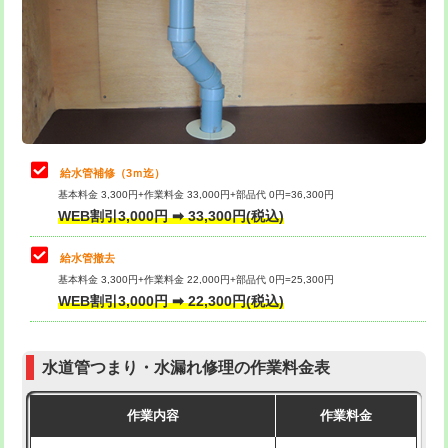
排水管工事（土の掘削・埋め戻し作
11,000円~
桝清掃
8,800円
業）
止水・漏水調査・防水処理・清掃・修
11,000円
排水管工事（排水管工事/3ｍまで）
55,000円
理・調整・分解・加工など（軽作業）
排水管工事（追加 排水管工事/3ｍ超
+11,000円
止水・漏水調査・防水処理・清掃・修
22,000円
え）
理・調整・分解・加工など（中作業）
給水管補修（3ｍ迄）
マス交換（土の掘削・埋め戻し作業）
11,000円~
基本料金 3,300円+作業料金 33,000円+部品代 0円=36,300円
止水・漏水調査・防水処理・清掃・修
33,000円
WEB割引3,000円 ➡ 33,300円(税込)
理・調整・分解・加工など（重作業）
マス交換（深さ50㎝未満）
55,000円
給水管撤去
その他部品の脱着
8,800円～
マス交換（深さ50㎝以上）
66,000円
基本料金 3,300円+作業料金 22,000円+部品代 0円=25,300円
WEB割引3,000円 ➡ 22,300円(税込)
交換・取付（タンク）
22,000円+材料費
コンクリート斫り（厚さ10㎝まで）
27,500円
交換・取付(単水栓（壁付・デッキ
13,200円+材料費
コンクリート斫り（厚さ10㎝超え）
38,500円
式）)
水道管つまり・水漏れ修理の作業料金表
モルタル補修（厚さ10㎝まで）
27,500円
交換・取付(混合水栓（壁付・デッキ
16,500円+材料費
作業内容
作業料金
式・ワンホール）)
モルタル補修（厚さ10㎝超え）
38,500円