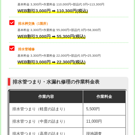
基本料金 3,300円+作業料金 110,000円+部品代 0円=113,300円
WEB割引3,000円 ➡ 110,300円(税込)
交換・取付（タンク）
22,000円+材料費
マス交換（深さ50㎝以上）
66,000円
交換・取付(単水栓（壁付・デッキ
13,200円+材料費
コンクリート斫り（厚さ10㎝まで）
27,500円
排水桝交換（1箇所）
式）)
基本料金 3,300円+作業料金 55,000円+部品代 0円=58,300円
コンクリート斫り（厚さ10㎝超え）
38,500円
WEB割引3,000円 ➡ 55,300円(税込)
交換・取付(混合水栓（壁付・デッキ
16,500円+材料費
式・ワンホール）)
モルタル補修（厚さ10㎝まで）
27,500円
排水管補修
基本料金 3,300円+作業料金 22,000円+部品代 0円=25,300円
交換・取付(排水栓・排水トラップ
22,000円+材料費
モルタル補修（厚さ10㎝超え）
38,500円
WEB割引3,000円 ➡ 22,300円(税込)
（P/S/ポップアップ））
台所シンク・作業台設置
現場見積
交換・取付（その他部品）
11,000円+材料費
排水管つまり・水漏れ修理の作業料金表
追加人工
16,500円
持込商品取付（単水栓）
13,200円
作業内容
作業料金
廃棄・処分
現場見積
持込商品取付（混合水栓）
16,500円
排水管つまり（軽度の詰まり）
5,500円
※給水管工事は20mmまでの価格です。
持込商品取付（浄水器・分岐水栓）
16,500円
排水管つまり（中度の詰まり）
11,000円
給水管工事※（ホール加工)
16,500円
排水管つまり（高度の詰まり）
現地調査