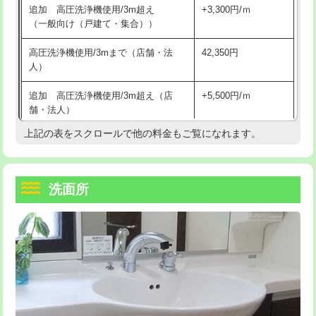
追加 高圧洗浄機使用/3m超え
+3,300円/ｍ
持込商品取付（混合水栓）
16,500円
マス交換（深さ50㎝以上）
66,000円
（一般向け（戸建て・集合））
持込商品取付（浄水器・分岐水栓）
16,500円
コンクリート斫り（厚さ10㎝まで）
27,500円
高圧洗浄機使用/3mまで（店舗・法
42,350円
人）
給水管工事※（ホール加工)
16,500円
コンクリート斫り（厚さ10㎝超え）
38,500円
追加 高圧洗浄機使用/3m超え（店
+5,500円/ｍ
給水管工事※（バンド止め)
3,300円
モルタル補修（厚さ10㎝まで）
27,500円
舗・法人）
給水管工事※（支持金具設置)
5,500円
モルタル補修（厚さ10㎝超え）
38,500円
上記の表をスクロールで他の料金もご覧になれます。
高度高圧洗浄換
現地調査
給水管工事※（保温材使用（バンド止
5,500円
洗面台設置
38,500円
トーラー作業
16,500円
め込み）)
洗面所
追加人工
16,500円
トーラー機使用/3mまで
33,000円
給水管工事※（土の掘削・埋め戻し作
11,000円
業)
廃棄・処分
現場見積
追加トーラー機使用/3m超え
+3,300円
給水管工事※（塩ビ管（VP・HI）使
33,000円
※給水管工事は20mmまでの価格です。
カメラ調査
33,000円
用/3ｍまで)
桝清掃
8,800円
給水管工事※（塩ビ管（VP・HI）使
+8,800円
用（追加）/3ｍ超え)
止水・漏水調査・防水処理・清掃・修
11,000円