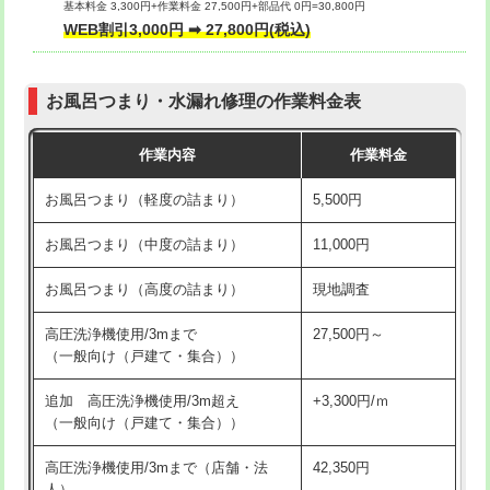
基本料金 3,300円+作業料金 27,500円+部品代 0円=30,800円
交換・取付（タンク）
22,000円+材料費
WEB割引3,000円 ➡ 27,800円(税込)
交換・取付（便器）
22,000円+材料費
お風呂つまり・水漏れ修理の作業料金表
交換・取付（普通便座）
11,000円+材料費
作業内容
作業料金
交換・取付（温水洗浄便座）
16,500円+材料費
お風呂つまり（軽度の詰まり）
5,500円
交換・取付(単水栓（壁付・デッキ
13,200円+材料費
式）)
お風呂つまり（中度の詰まり）
11,000円
交換・取付(混合水栓（壁付・デッキ
16,500円+材料費
お風呂つまり（高度の詰まり）
現地調査
式・ワンホール）)
高圧洗浄機使用/3mまで
27,500円～
交換・取付(排水栓・排水トラップ
22,000円+材料費
（一般向け（戸建て・集合））
（P/S/ポップアップ））
追加 高圧洗浄機使用/3m超え
+3,300円/ｍ
交換・取付（その他部品）
11,000円+材料費
（一般向け（戸建て・集合））
持込商品取付（単水栓）
13,200円
高圧洗浄機使用/3mまで（店舗・法
42,350円
人）