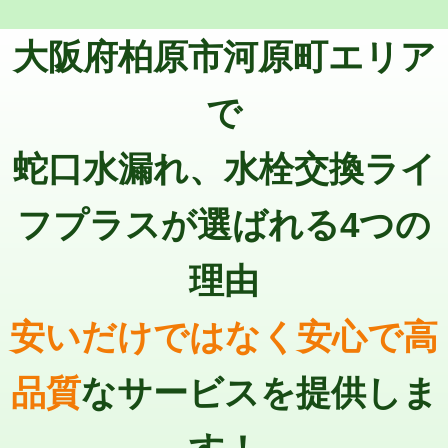
トーラー機使用/3mまで
33,000円
マス交換（深さ50㎝以上）
66,000円
大阪府柏原市河原町エリア
追加トーラー機使用/3m超え
+3,300円
コンクリート斫り（厚さ10㎝まで）
27,500円
カメラ調査
33,000円
で
コンクリート斫り（厚さ10㎝超え）
38,500円
桝清掃
8,800円
蛇口水漏れ、水栓交換ライ
モルタル補修（厚さ10㎝まで）
27,500円
止水・漏水調査・防水処理・清掃・修
11,000円
理・調整・分解・加工など（軽作業）
モルタル補修（厚さ10㎝超え）
38,500円
フプラスが選ばれる4つの
止水・漏水調査・防水処理・清掃・修
22,000円
追加人工
16,500円
理・調整・分解・加工など（中作業）
理由
廃棄・処分
現場見積
止水・漏水調査・防水処理・清掃・修
33,000円
理・調整・分解・加工など（重作業）
安いだけではなく安心で高
その他部品の脱着
8,800円～
品質
なサービスを提供しま
交換・取付（タンク）
22,000円+材料費
交換・取付(単水栓（壁付・デッキ
13,200円+材料費