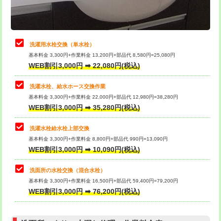
理・調整・分解・加工など（軽作業）
給水管工事※（ライニング鋼管・銅
44,000円
管・ポリ管・HT管使用/3ｍまで)
止水・漏水調査・防水処理・清掃・修
22,000円
理・調整・分解・加工など（中作業）
給水管工事※（ライニング鋼管・銅
+8,800円
洗濯用水栓交換（単水栓）
管・ポリ管・HT管使用/3ｍ超え)
基本料金 3,300円+作業料金 13,200円+部品代 8,580円=25,080円
止水・漏水調査・防水処理・清掃・修
33,000円
WEB割引3,000円 ➡ 22,080円(税込)
理・調整・分解・加工など（重作業）
排水管工事（土の掘削・埋め戻し作
11,000円~
業）
洗濯水栓、給水ホース交換作業
キッチンタンク脱着
16,500円
基本料金 3,300円+作業料金 22,000円+部品代 12,980円=38,280円
排水管工事（排水管工事/3ｍまで）
55,000円
WEB割引3,000円 ➡ 35,280円(税込)
その他部品の脱着
8,800円～
排水管工事（追加 排水管工事/3ｍ超
+11,000円
交換・取付（タンク）
22,000円+材料費
洗濯水栓給水栓上部交換
え）
基本料金 3,300円+作業料金 8,800円+部品代 990円=13,090円
交換・取付(単水栓（壁付・デッキ
13,200円+材料費
WEB割引3,000円 ➡ 10,090円(税込)
マス交換（土の掘削・埋め戻し作業）
11,000円~
式）)
洗面所の水栓交換（混合水栓）
マス交換（深さ50㎝未満）
55,000円
交換・取付(混合水栓（壁付・デッキ
16,500円+材料費
基本料金 3,300円+作業料金 16,500円+部品代 59,400円=79,200円
式・ワンホール）)
WEB割引3,000円 ➡ 76,200円(税込)
マス交換（深さ50㎝以上）
66,000円
交換・取付(排水栓・排水トラップ
22,000円+材料費
コンクリート斫り（厚さ10㎝まで）
27,500円
（P/S/ポップアップ））