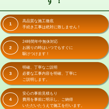
す！
式）)
交換・取付(混合水栓（壁付・デッキ
16,500円+材料費
式・ワンホール）)
高品質な施工徹底
1
手続き工事は絶対に致しません！
交換・取付(排水栓・排水トラップ
22,000円+材料費
（P/S/ポップアップ））
24時間年中無休対応
交換・取付（その他部品）
11,000円+材料費
2
お困りの時はいつでもすぐに
持込商品取付（単水栓）
13,200円
駆けつけます！
持込商品取付（混合水栓）
16,500円
明確、丁寧なご説明
持込商品取付（浄水器・分岐水栓）
16,500円
3
必要な工事内容を明確、丁寧に
ご説明します。
給水管工事※（ホール加工)
16,500円
給水管工事※（バンド止め)
3,300円
安心の事前見積もり
4
費用を事前に明示し、ご納得
給水管工事※（支持金具設置)
5,500円
いただいたうえで施工を行います。