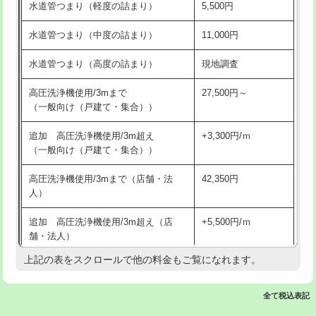
水道管つまり（軽度の詰まり）
5,500円
交換・取付(排水栓・排水トラップ
22,000円+材料費
洗面台設置
38,500円
（P/S/ポップアップ））
水道管つまり（中度の詰まり）
11,000円
化粧台設置
22,000円
交換・取付（その他部品）
11,000円+材料費
水道管つまり（高度の詰まり）
現地調査
追加人工
16,500円
持込商品取付（単水栓）
13,200円
高圧洗浄機使用/3mまで
27,500円～
廃棄・処分
現場見積
（一般向け（戸建て・集合））
持込商品取付（混合水栓）
16,500円
※給水管工事は20mmまでの価格です。
追加 高圧洗浄機使用/3m超え
+3,300円/ｍ
持込商品取付（浄水器・分岐水栓）
16,500円
（一般向け（戸建て・集合））
排水管工事（土の掘削・埋め戻し作
11,000円~
高圧洗浄機使用/3mまで（店舗・法
42,350円
業）
人）
排水管工事（排水管工事/3ｍまで）
55,000円
追加 高圧洗浄機使用/3m超え（店
+5,500円/ｍ
舗・法人）
排水管工事（追加 排水管工事/3ｍ超
+11,000円
え）
上記の表をスクロールで他の料金もご覧になれます。
高度高圧洗浄換
現地調査
マス交換（土の掘削・埋め戻し作業）
11,000円~
トーラー作業
16,500円
全て税込表記
マス交換（深さ50㎝未満）
55,000円