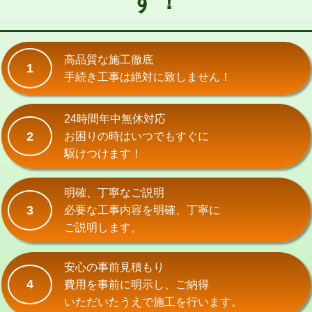
す！
式）)
交換・取付(混合水栓（壁付・デッキ
16,500円+材料費
式・ワンホール）)
高品質な施工徹底
1
手続き工事は絶対に致しません！
交換・取付(排水栓・排水トラップ
22,000円+材料費
（P/S/ポップアップ））
24時間年中無休対応
交換・取付（その他部品）
11,000円+材料費
2
お困りの時はいつでもすぐに
持込商品取付（単水栓）
13,200円
駆けつけます！
持込商品取付（混合水栓）
16,500円
明確、丁寧なご説明
持込商品取付（浄水器・分岐水栓）
16,500円
3
必要な工事内容を明確、丁寧に
ご説明します。
給水管工事※（ホール加工)
16,500円
給水管工事※（バンド止め)
3,300円
安心の事前見積もり
4
費用を事前に明示し、ご納得
給水管工事※（支持金具設置)
5,500円
いただいたうえで施工を行います。