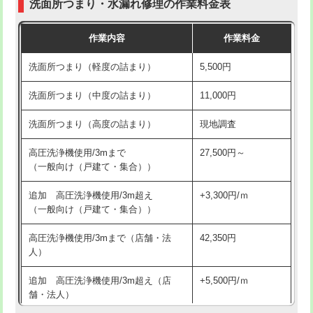
洗面所つまり・水漏れ修理の作業料金表
コンクリート斫り（厚さ10㎝超え）
38,500円
交換・取付（その他部品）
11,000円+材料費
作業内容
作業料金
モルタル補修（厚さ10㎝まで）
27,500円
持込商品取付（単水栓）
13,200円
洗面所つまり（軽度の詰まり）
5,500円
モルタル補修（厚さ10㎝超え）
38,500円
持込商品取付（混合水栓）
16,500円
洗面所つまり（中度の詰まり）
11,000円
洗面台設置
38,500円
持込商品取付（浄水器・分岐水栓）
16,500円
洗面所つまり（高度の詰まり）
現地調査
バスタブ設置
現場見積
給水管工事※（ホール加工)
16,500円
高圧洗浄機使用/3mまで
27,500円～
追加人工
16,500円
（一般向け（戸建て・集合））
給水管工事※（バンド止め)
3,300円
廃棄・処分
現場見積
追加 高圧洗浄機使用/3m超え
+3,300円/ｍ
給水管工事※（支持金具設置)
5,500円
（一般向け（戸建て・集合））
※給水管工事は20mmまでの価格です。
給水管工事※（保温材使用（バンド止
5,500円
高圧洗浄機使用/3mまで（店舗・法
42,350円
め込み）)
人）
給水管工事※（土の掘削・埋め戻し作
11,000円
追加 高圧洗浄機使用/3m超え（店
+5,500円/ｍ
業)
舗・法人）
給水管工事※（塩ビ管（VP・HI）使
33,000円