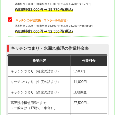
用/3ｍまで)
基本料金 3,300円+作業料金 11,000円+部品代 8,470円=22,770円
止水・漏水調査・防水処理・清掃・修
33,000円
WEB割引3,000円 ➡ 19,770円(税込)
理・調整・分解・加工など（重作業）
給水管工事※（塩ビ管（VP・HI）使
+8,800円
用（追加）/3ｍ超え)
キッチンの水栓交換（ワンホール混合栓）
お風呂タンク脱着
16,500円
基本料金 3,300円+作業料金 16,500円+部品代 35,750円=55,550円
給水管工事※（ライニング鋼管・銅
44,000円
WEB割引3,000円 ➡ 52,550円(税込)
その他部品の脱着
8,800円～
管・ポリ管・HT管使用/3ｍまで)
交換・取付（タンク）
22,000円+材料費
給水管工事※（ライニング鋼管・銅
+8,800円
管・ポリ管・HT管使用/3ｍ超え)
キッチンつまり・水漏れ修理の作業料金表
交換・取付(単水栓（壁付・デッキ
13,200円+材料費
式）)
排水管工事（土の掘削・埋め戻し作
11,000円~
作業内容
作業料金
業）
交換・取付(混合水栓（壁付・デッキ
16,500円+材料費
キッチンつまり（軽度の詰まり）
5,500円
式・ワンホール）)
排水管工事（排水管工事/3ｍまで）
55,000円
キッチンつまり（中度の詰まり）
11,000円
交換・取付(排水栓・排水トラップ
22,000円+材料費
排水管工事（追加 排水管工事/3ｍ超
+11,000円
（P/S/ポップアップ））
え）
キッチンつまり（高度の詰まり）
現地調査
交換・取付（その他部品）
11,000円+材料費
マス交換（土の掘削・埋め戻し作業）
11,000円~
高圧洗浄機使用/3mまで
27,500円～
（一般向け（戸建て・集合））
持込商品取付（単水栓）
13,200円
マス交換（深さ50㎝未満）
55,000円