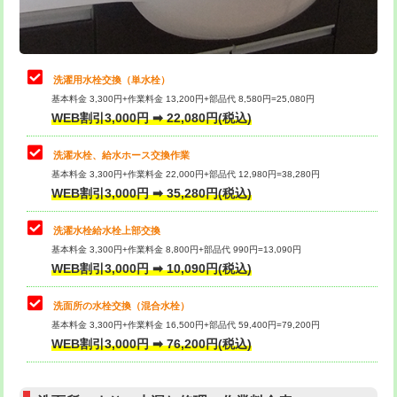
理・調整・分解・加工など（軽作業）
給水管工事※（ライニング鋼管・銅
44,000円
管・ポリ管・HT管使用/3ｍまで)
止水・漏水調査・防水処理・清掃・修
22,000円
理・調整・分解・加工など（中作業）
給水管工事※（ライニング鋼管・銅
+8,800円
洗濯用水栓交換（単水栓）
管・ポリ管・HT管使用/3ｍ超え)
基本料金 3,300円+作業料金 13,200円+部品代 8,580円=25,080円
止水・漏水調査・防水処理・清掃・修
33,000円
WEB割引3,000円 ➡ 22,080円(税込)
理・調整・分解・加工など（重作業）
排水管工事（土の掘削・埋め戻し作
11,000円~
業）
洗濯水栓、給水ホース交換作業
キッチンタンク脱着
16,500円
基本料金 3,300円+作業料金 22,000円+部品代 12,980円=38,280円
排水管工事（排水管工事/3ｍまで）
55,000円
WEB割引3,000円 ➡ 35,280円(税込)
その他部品の脱着
8,800円～
排水管工事（追加 排水管工事/3ｍ超
+11,000円
交換・取付（タンク）
22,000円+材料費
洗濯水栓給水栓上部交換
え）
基本料金 3,300円+作業料金 8,800円+部品代 990円=13,090円
交換・取付(単水栓（壁付・デッキ
13,200円+材料費
WEB割引3,000円 ➡ 10,090円(税込)
マス交換（土の掘削・埋め戻し作業）
11,000円~
式）)
洗面所の水栓交換（混合水栓）
マス交換（深さ50㎝未満）
55,000円
交換・取付(混合水栓（壁付・デッキ
16,500円+材料費
基本料金 3,300円+作業料金 16,500円+部品代 59,400円=79,200円
式・ワンホール）)
WEB割引3,000円 ➡ 76,200円(税込)
マス交換（深さ50㎝以上）
66,000円
交換・取付(排水栓・排水トラップ
22,000円+材料費
コンクリート斫り（厚さ10㎝まで）
27,500円
（P/S/ポップアップ））