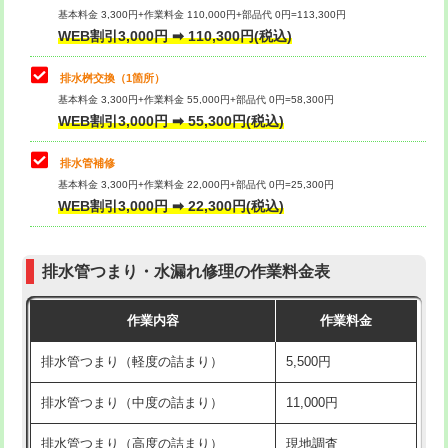
基本料金 3,300円+作業料金 110,000円+部品代 0円=113,300円
WEB割引3,000円 ➡ 110,300円(税込)
交換・取付（タンク）
22,000円+材料費
マス交換（深さ50㎝以上）
66,000円
交換・取付(単水栓（壁付・デッキ
13,200円+材料費
コンクリート斫り（厚さ10㎝まで）
27,500円
排水桝交換（1箇所）
式）)
基本料金 3,300円+作業料金 55,000円+部品代 0円=58,300円
コンクリート斫り（厚さ10㎝超え）
38,500円
WEB割引3,000円 ➡ 55,300円(税込)
交換・取付(混合水栓（壁付・デッキ
16,500円+材料費
式・ワンホール）)
モルタル補修（厚さ10㎝まで）
27,500円
排水管補修
基本料金 3,300円+作業料金 22,000円+部品代 0円=25,300円
交換・取付(排水栓・排水トラップ
22,000円+材料費
モルタル補修（厚さ10㎝超え）
38,500円
WEB割引3,000円 ➡ 22,300円(税込)
（P/S/ポップアップ））
台所シンク・作業台設置
現場見積
交換・取付（その他部品）
11,000円+材料費
排水管つまり・水漏れ修理の作業料金表
追加人工
16,500円
持込商品取付（単水栓）
13,200円
作業内容
作業料金
廃棄・処分
現場見積
持込商品取付（混合水栓）
16,500円
排水管つまり（軽度の詰まり）
5,500円
※給水管工事は20mmまでの価格です。
持込商品取付（浄水器・分岐水栓）
16,500円
排水管つまり（中度の詰まり）
11,000円
給水管工事※（ホール加工)
16,500円
排水管つまり（高度の詰まり）
現地調査