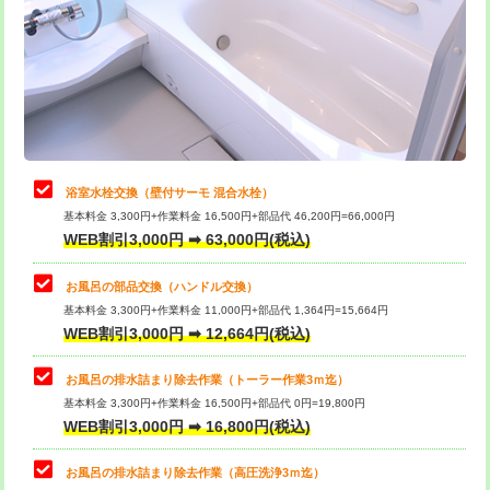
桝清掃
8,800円
止水・漏水調査・防水処理・清掃・修
11,000円
理・調整・分解・加工など（軽作業）
止水・漏水調査・防水処理・清掃・修
22,000円
理・調整・分解・加工など（中作業）
浴室水栓交換（壁付サーモ 混合水栓）
基本料金 3,300円+作業料金 16,500円+部品代 46,200円=66,000円
止水・漏水調査・防水処理・清掃・修
33,000円
WEB割引3,000円 ➡ 63,000円(税込)
理・調整・分解・加工など（重作業）
お風呂の部品交換（ハンドル交換）
トイレタンク脱着
16,500円
基本料金 3,300円+作業料金 11,000円+部品代 1,364円=15,664円
WEB割引3,000円 ➡ 12,664円(税込)
トイレ便器脱着
16,500円
タンクレストイレ脱着
33,000円
お風呂の排水詰まり除去作業（トーラー作業3ｍ迄）
基本料金 3,300円+作業料金 16,500円+部品代 0円=19,800円
小便器トイレ脱着
現地見積
WEB割引3,000円 ➡ 16,800円(税込)
その他部品の脱着
8,800円～
お風呂の排水詰まり除去作業（高圧洗浄3ｍ迄）