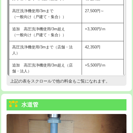
給水管工事※（バンド止め)
3,300円
高圧洗浄機使用/3mまで
27,500円～
（一般向け（戸建て・集合））
給水管工事※（支持金具設置)
5,500円
追加 高圧洗浄機使用/3m超え
+3,300円/ｍ
給水管工事※（保温材使用（バンド止
5,500円
（一般向け（戸建て・集合））
め込み）)
高圧洗浄機使用/3mまで（店舗・法
42,350円
給水管工事※（土の掘削・埋め戻し作
11,000円
人）
業)
追加 高圧洗浄機使用/3m超え（店
+5,500円/ｍ
給水管工事※（塩ビ管（VP・HI）使
33,000円
舗・法人）
用/3ｍまで)
上記の表をスクロールで他の料金もご覧になれます。
高度高圧洗浄換
現地調査
給水管工事※（塩ビ管（VP・HI）使
+8,800円
用（追加）/3ｍ超え)
トーラー作業
16,500円
給水管工事※（ライニング鋼管・銅
44,000円
水道管
トーラー機使用/3mまで
33,000円
管・ポリ管・HT管使用/3ｍまで)
追加トーラー機使用/3m超え
+3,300円
給水管工事※（ライニング鋼管・銅
+8,800円
管・ポリ管・HT管使用/3ｍ超え)
カメラ調査
33,000円