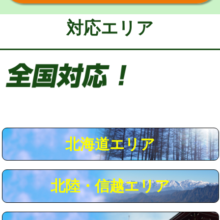
給水管工事※（保温材使用（バンド止
5,500円
め込み）)
対応エリア
給水管工事※（土の掘削・埋め戻し作
11,000円
業)
給水管工事※（塩ビ管（VP・HI）使
33,000円
用/3ｍまで)
給水管工事※（塩ビ管（VP・HI）使
+8,800円
用（追加）/3ｍ超え)
給水管工事※（ライニング鋼管・銅
44,000円
管・ポリ管・HT管使用/3ｍまで)
北海道エリア
給水管工事※（ライニング鋼管・銅
+8,800円
管・ポリ管・HT管使用/3ｍ超え)
北陸・信越エリア
マス交換（土の掘削・埋め戻し作業）
11,000円~
マス交換（深さ50㎝未満）
55,000円