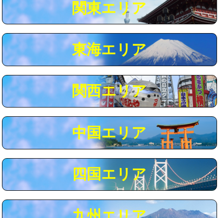
関東エリア
マス交換（深さ50㎝以上）
66,000円
コンクリート斫り（厚さ10㎝まで）
27,500円
東海エリア
コンクリート斫り（厚さ10㎝超え）
38,500円
モルタル補修（厚さ10㎝まで）
27,500円
モルタル補修（厚さ10㎝超え）
38,500円
関西エリア
追加人工
16,500円
廃棄・処分
現場見積
中国エリア
※給水管工事は20mmまでの価格です。
四国エリア
九州エリア