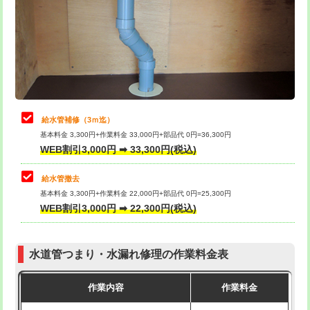
排水管工事（土の掘削・埋め戻し作
11,000円~
桝清掃
8,800円
業）
止水・漏水調査・防水処理・清掃・修
11,000円
排水管工事（排水管工事/3ｍまで）
55,000円
理・調整・分解・加工など（軽作業）
排水管工事（追加 排水管工事/3ｍ超
+11,000円
止水・漏水調査・防水処理・清掃・修
22,000円
え）
理・調整・分解・加工など（中作業）
給水管補修（3ｍ迄）
マス交換（土の掘削・埋め戻し作業）
11,000円~
基本料金 3,300円+作業料金 33,000円+部品代 0円=36,300円
止水・漏水調査・防水処理・清掃・修
33,000円
WEB割引3,000円 ➡ 33,300円(税込)
理・調整・分解・加工など（重作業）
マス交換（深さ50㎝未満）
55,000円
給水管撤去
その他部品の脱着
8,800円～
マス交換（深さ50㎝以上）
66,000円
基本料金 3,300円+作業料金 22,000円+部品代 0円=25,300円
WEB割引3,000円 ➡ 22,300円(税込)
交換・取付（タンク）
22,000円+材料費
コンクリート斫り（厚さ10㎝まで）
27,500円
交換・取付(単水栓（壁付・デッキ
13,200円+材料費
コンクリート斫り（厚さ10㎝超え）
38,500円
式）)
水道管つまり・水漏れ修理の作業料金表
モルタル補修（厚さ10㎝まで）
27,500円
交換・取付(混合水栓（壁付・デッキ
16,500円+材料費
作業内容
作業料金
式・ワンホール）)
モルタル補修（厚さ10㎝超え）
38,500円