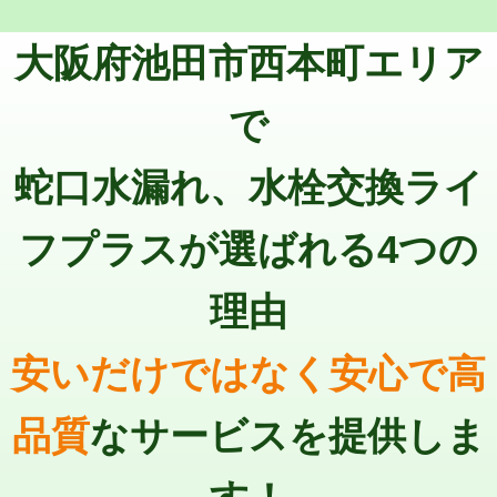
トーラー機使用/3mまで
33,000円
マス交換（深さ50㎝以上）
66,000円
大阪府池田市西本町エリア
追加トーラー機使用/3m超え
+3,300円
コンクリート斫り（厚さ10㎝まで）
27,500円
カメラ調査
33,000円
で
コンクリート斫り（厚さ10㎝超え）
38,500円
桝清掃
8,800円
蛇口水漏れ、水栓交換ライ
モルタル補修（厚さ10㎝まで）
27,500円
止水・漏水調査・防水処理・清掃・修
11,000円
理・調整・分解・加工など（軽作業）
モルタル補修（厚さ10㎝超え）
38,500円
フプラスが選ばれる4つの
止水・漏水調査・防水処理・清掃・修
22,000円
追加人工
16,500円
理・調整・分解・加工など（中作業）
理由
廃棄・処分
現場見積
止水・漏水調査・防水処理・清掃・修
33,000円
理・調整・分解・加工など（重作業）
安いだけではなく安心で高
その他部品の脱着
8,800円～
品質
なサービスを提供しま
交換・取付（タンク）
22,000円+材料費
交換・取付(単水栓（壁付・デッキ
13,200円+材料費