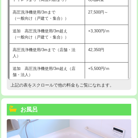
高圧洗浄機使用/3mまで
27,500円～
（一般向け（戸建て・集合））
追加 高圧洗浄機使用/3m超え
+3,300円/ｍ
（一般向け（戸建て・集合））
高圧洗浄機使用/3mまで（店舗・法
42,350円
人）
追加 高圧洗浄機使用/3m超え（店
+5,500円/ｍ
舗・法人）
上記の表をスクロールで他の料金もご覧になれます。
高度高圧洗浄換
現地調査
トーラー作業
16,500円
お風呂
トーラー機使用/3mまで
33,000円
追加トーラー機使用/3m超え
+3,300円
カメラ調査
33,000円