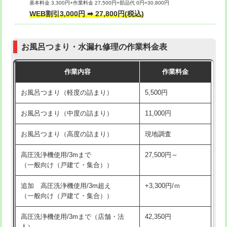
基本料金 3,300円+作業料金 27,500円+部品代 0円=30,800円
交換・取付（タンク）
22,000円+材料費
WEB割引3,000円 ➡ 27,800円(税込)
交換・取付（便器）
22,000円+材料費
お風呂つまり・水漏れ修理の作業料金表
交換・取付（普通便座）
11,000円+材料費
作業内容
作業料金
交換・取付（温水洗浄便座）
16,500円+材料費
お風呂つまり（軽度の詰まり）
5,500円
交換・取付(単水栓（壁付・デッキ
13,200円+材料費
式）)
お風呂つまり（中度の詰まり）
11,000円
交換・取付(混合水栓（壁付・デッキ
16,500円+材料費
お風呂つまり（高度の詰まり）
現地調査
式・ワンホール）)
高圧洗浄機使用/3mまで
27,500円～
交換・取付(排水栓・排水トラップ
22,000円+材料費
（一般向け（戸建て・集合））
（P/S/ポップアップ））
追加 高圧洗浄機使用/3m超え
+3,300円/ｍ
交換・取付（その他部品）
11,000円+材料費
（一般向け（戸建て・集合））
持込商品取付（単水栓）
13,200円
高圧洗浄機使用/3mまで（店舗・法
42,350円
人）