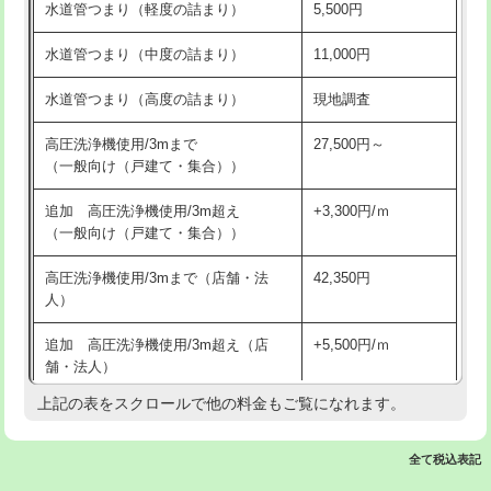
水道管つまり（軽度の詰まり）
5,500円
交換・取付(排水栓・排水トラップ
22,000円+材料費
洗面台設置
38,500円
（P/S/ポップアップ））
水道管つまり（中度の詰まり）
11,000円
化粧台設置
22,000円
交換・取付（その他部品）
11,000円+材料費
水道管つまり（高度の詰まり）
現地調査
追加人工
16,500円
持込商品取付（単水栓）
13,200円
高圧洗浄機使用/3mまで
27,500円～
廃棄・処分
現場見積
（一般向け（戸建て・集合））
持込商品取付（混合水栓）
16,500円
※給水管工事は20mmまでの価格です。
追加 高圧洗浄機使用/3m超え
+3,300円/ｍ
持込商品取付（浄水器・分岐水栓）
16,500円
（一般向け（戸建て・集合））
排水管工事（土の掘削・埋め戻し作
11,000円~
高圧洗浄機使用/3mまで（店舗・法
42,350円
業）
人）
排水管工事（排水管工事/3ｍまで）
55,000円
追加 高圧洗浄機使用/3m超え（店
+5,500円/ｍ
舗・法人）
排水管工事（追加 排水管工事/3ｍ超
+11,000円
え）
上記の表をスクロールで他の料金もご覧になれます。
高度高圧洗浄換
現地調査
マス交換（土の掘削・埋め戻し作業）
11,000円~
トーラー作業
16,500円
全て税込表記
マス交換（深さ50㎝未満）
55,000円