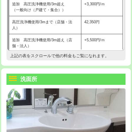
追加 高圧洗浄機使用/3m超え
+3,300円/ｍ
持込商品取付（混合水栓）
16,500円
マス交換（深さ50㎝以上）
66,000円
（一般向け（戸建て・集合））
持込商品取付（浄水器・分岐水栓）
16,500円
コンクリート斫り（厚さ10㎝まで）
27,500円
高圧洗浄機使用/3mまで（店舗・法
42,350円
人）
給水管工事※（ホール加工)
16,500円
コンクリート斫り（厚さ10㎝超え）
38,500円
追加 高圧洗浄機使用/3m超え（店
+5,500円/ｍ
給水管工事※（バンド止め)
3,300円
モルタル補修（厚さ10㎝まで）
27,500円
舗・法人）
給水管工事※（支持金具設置)
5,500円
モルタル補修（厚さ10㎝超え）
38,500円
上記の表をスクロールで他の料金もご覧になれます。
高度高圧洗浄換
現地調査
給水管工事※（保温材使用（バンド止
5,500円
洗面台設置
38,500円
トーラー作業
16,500円
め込み）)
洗面所
追加人工
16,500円
トーラー機使用/3mまで
33,000円
給水管工事※（土の掘削・埋め戻し作
11,000円
業)
廃棄・処分
現場見積
追加トーラー機使用/3m超え
+3,300円
給水管工事※（塩ビ管（VP・HI）使
33,000円
※給水管工事は20mmまでの価格です。
カメラ調査
33,000円
用/3ｍまで)
桝清掃
8,800円
給水管工事※（塩ビ管（VP・HI）使
+8,800円
用（追加）/3ｍ超え)
止水・漏水調査・防水処理・清掃・修
11,000円