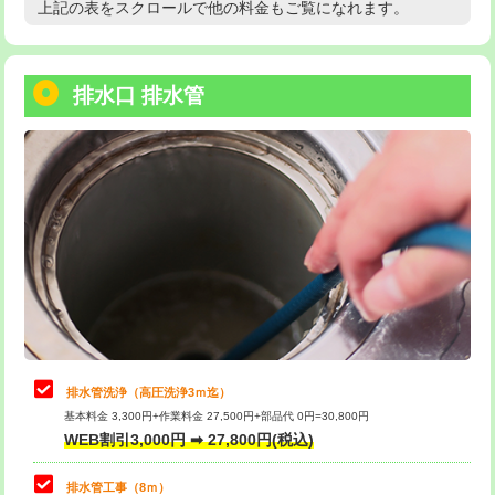
上記の表をスクロールで他の料金もご覧になれます。
高度高圧洗浄換
現地調査
用/3ｍまで)
トーラー作業
16,500円
給水管工事※（塩ビ管（VP・HI）使
+8,800円
用（追加）/3ｍ超え)
排水口 排水管
トーラー機使用/3mまで
33,000円
給水管工事※（ライニング鋼管・銅
44,000円
追加トーラー機使用/3m超え
+3,300円
管・ポリ管・HT管使用/3ｍまで)
カメラ調査
33,000円
給水管工事※（ライニング鋼管・銅
+8,800円
管・ポリ管・HT管使用/3ｍ超え)
桝清掃
8,800円
排水管工事（土の掘削・埋め戻し作
11,000円~
止水・漏水調査・防水処理・清掃・修
11,000円
業）
理・調整・分解・加工など（軽作業）
排水管工事（排水管工事/3ｍまで）
55,000円
止水・漏水調査・防水処理・清掃・修
22,000円
理・調整・分解・加工など（中作業）
排水管工事（追加 排水管工事/3ｍ超
+11,000円
排水管洗浄（高圧洗浄3ｍ迄）
え）
基本料金 3,300円+作業料金 27,500円+部品代 0円=30,800円
止水・漏水調査・防水処理・清掃・修
33,000円
WEB割引3,000円 ➡ 27,800円(税込)
理・調整・分解・加工など（重作業）
マス交換（土の掘削・埋め戻し作業）
11,000円~
排水管工事（8ｍ）
その他部品の脱着
8,800円～
マス交換（深さ50㎝未満）
55,000円