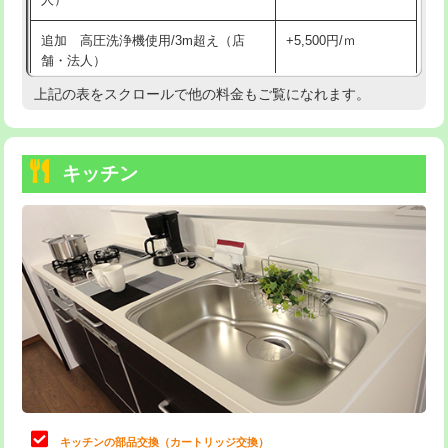
持込商品取付（混合水栓）
16,500円
追加 高圧洗浄機使用/3m超え（店
+5,500円/ｍ
持込商品取付（浄水器・分岐水栓）
16,500円
舗・法人）
持込商品取付（温水洗浄便座）
22,000円
上記の表をスクロールで他の料金もご覧になれます。
高度高圧洗浄換
現地調査
持込商品取付（普通便座⇔温水洗浄便
22,000円
トーラー作業
16,500円
座）
キッチン
トーラー機使用/3mまで
33,000円
給水管工事※（ホール加工)
16,500円
追加トーラー機使用/3m超え
+3,300円
給水管工事※（バンド止め)
3,300円
カメラ調査
33,000円
給水管工事※（支持金具設置)
5,500円
桝清掃
8,800円
給水管工事※（保温材使用（バンド止
5,500円
め込み）)
止水・漏水調査・防水処理・清掃・修
11,000円
理・調整・分解・加工など（軽作業）
給水管工事※（土の掘削・埋め戻し作
11,000円
業)
止水・漏水調査・防水処理・清掃・修
22,000円
理・調整・分解・加工など（中作業）
給水管工事※（塩ビ管（VP・HI）使
33,000円
キッチンの部品交換（カートリッジ交換）