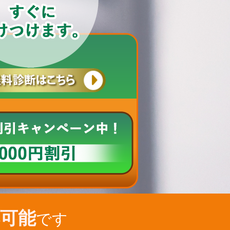
可能
です