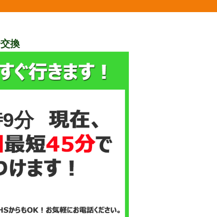
栓交換
時9分