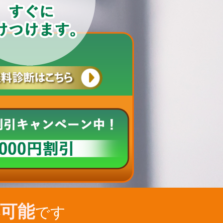
可能
です