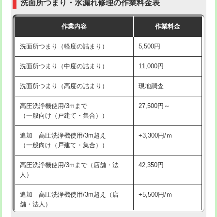
洗面所つまり・水漏れ修理の作業料金表
コンクリート斫り（厚さ10㎝超え）
38,500円
交換・取付（その他部品）
11,000円+材料費
作業内容
作業料金
モルタル補修（厚さ10㎝まで）
27,500円
持込商品取付（単水栓）
13,200円
洗面所つまり（軽度の詰まり）
5,500円
モルタル補修（厚さ10㎝超え）
38,500円
持込商品取付（混合水栓）
16,500円
洗面所つまり（中度の詰まり）
11,000円
洗面台設置
38,500円
持込商品取付（浄水器・分岐水栓）
16,500円
洗面所つまり（高度の詰まり）
現地調査
バスタブ設置
現場見積
給水管工事※（ホール加工)
16,500円
高圧洗浄機使用/3mまで
27,500円～
追加人工
16,500円
（一般向け（戸建て・集合））
給水管工事※（バンド止め)
3,300円
廃棄・処分
現場見積
追加 高圧洗浄機使用/3m超え
+3,300円/ｍ
給水管工事※（支持金具設置)
5,500円
（一般向け（戸建て・集合））
※給水管工事は20mmまでの価格です。
給水管工事※（保温材使用（バンド止
5,500円
高圧洗浄機使用/3mまで（店舗・法
42,350円
め込み）)
人）
給水管工事※（土の掘削・埋め戻し作
11,000円
追加 高圧洗浄機使用/3m超え（店
+5,500円/ｍ
業)
舗・法人）
給水管工事※（塩ビ管（VP・HI）使
33,000円