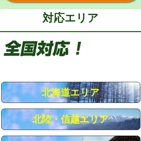
給水管工事※（保温材使用（バンド止
5,500円
め込み）)
対応エリア
給水管工事※（土の掘削・埋め戻し作
11,000円
業)
給水管工事※（塩ビ管（VP・HI）使
33,000円
用/3ｍまで)
給水管工事※（塩ビ管（VP・HI）使
+8,800円
用（追加）/3ｍ超え)
給水管工事※（ライニング鋼管・銅
44,000円
管・ポリ管・HT管使用/3ｍまで)
北海道エリア
給水管工事※（ライニング鋼管・銅
+8,800円
管・ポリ管・HT管使用/3ｍ超え)
北陸・信越エリア
マス交換（土の掘削・埋め戻し作業）
11,000円~
マス交換（深さ50㎝未満）
55,000円