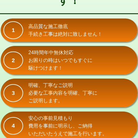
す！
式）)
交換・取付(混合水栓（壁付・デッキ
16,500円+材料費
式・ワンホール）)
高品質な施工徹底
1
手続き工事は絶対に致しません！
交換・取付(排水栓・排水トラップ
22,000円+材料費
（P/S/ポップアップ））
24時間年中無休対応
交換・取付（その他部品）
11,000円+材料費
2
お困りの時はいつでもすぐに
持込商品取付（単水栓）
13,200円
駆けつけます！
持込商品取付（混合水栓）
16,500円
明確、丁寧なご説明
持込商品取付（浄水器・分岐水栓）
16,500円
3
必要な工事内容を明確、丁寧に
ご説明します。
給水管工事※（ホール加工)
16,500円
給水管工事※（バンド止め)
3,300円
安心の事前見積もり
4
費用を事前に明示し、ご納得
給水管工事※（支持金具設置)
5,500円
いただいたうえで施工を行います。