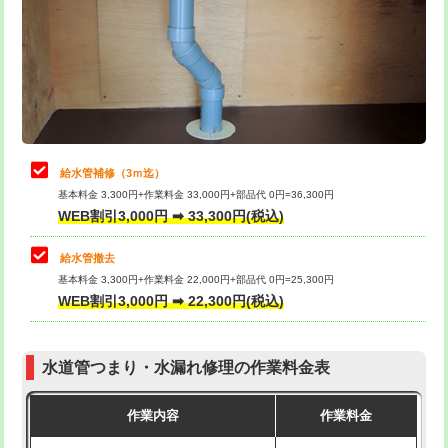
排水管工事（土の掘削・埋め戻し作
11,000円~
桝清掃
8,800円
業）
止水・漏水調査・防水処理・清掃・修
11,000円
排水管工事（排水管工事/3ｍまで）
55,000円
理・調整・分解・加工など（軽作業）
排水管工事（追加 排水管工事/3ｍ超
+11,000円
止水・漏水調査・防水処理・清掃・修
22,000円
え）
理・調整・分解・加工など（中作業）
給水管補修（3ｍ迄）
マス交換（土の掘削・埋め戻し作業）
11,000円~
基本料金 3,300円+作業料金 33,000円+部品代 0円=36,300円
止水・漏水調査・防水処理・清掃・修
33,000円
WEB割引3,000円 ➡ 33,300円(税込)
理・調整・分解・加工など（重作業）
マス交換（深さ50㎝未満）
55,000円
給水管撤去
その他部品の脱着
8,800円～
マス交換（深さ50㎝以上）
66,000円
基本料金 3,300円+作業料金 22,000円+部品代 0円=25,300円
WEB割引3,000円 ➡ 22,300円(税込)
交換・取付（タンク）
22,000円+材料費
コンクリート斫り（厚さ10㎝まで）
27,500円
交換・取付(単水栓（壁付・デッキ
13,200円+材料費
コンクリート斫り（厚さ10㎝超え）
38,500円
式）)
水道管つまり・水漏れ修理の作業料金表
モルタル補修（厚さ10㎝まで）
27,500円
交換・取付(混合水栓（壁付・デッキ
16,500円+材料費
作業内容
作業料金
式・ワンホール）)
モルタル補修（厚さ10㎝超え）
38,500円