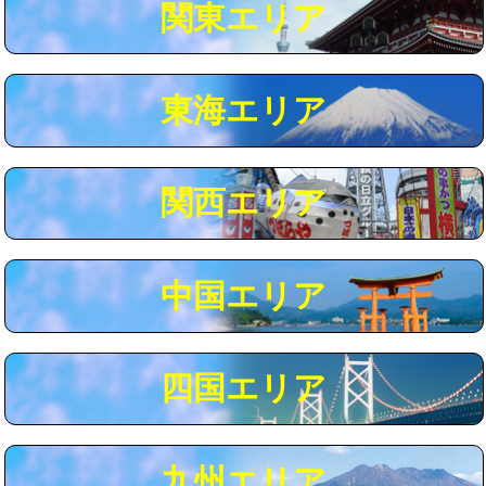
関東エリア
マス交換（深さ50㎝以上）
66,000円
コンクリート斫り（厚さ10㎝まで）
27,500円
東海エリア
コンクリート斫り（厚さ10㎝超え）
38,500円
モルタル補修（厚さ10㎝まで）
27,500円
モルタル補修（厚さ10㎝超え）
38,500円
関西エリア
追加人工
16,500円
廃棄・処分
現場見積
中国エリア
※給水管工事は20mmまでの価格です。
四国エリア
九州エリア