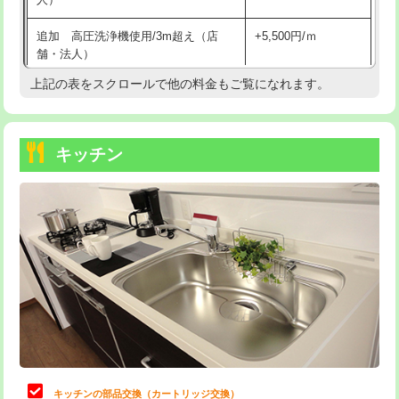
持込商品取付（混合水栓）
16,500円
追加 高圧洗浄機使用/3m超え（店
+5,500円/ｍ
持込商品取付（浄水器・分岐水栓）
16,500円
舗・法人）
持込商品取付（温水洗浄便座）
22,000円
上記の表をスクロールで他の料金もご覧になれます。
高度高圧洗浄換
現地調査
持込商品取付（普通便座⇔温水洗浄便
22,000円
トーラー作業
16,500円
座）
キッチン
トーラー機使用/3mまで
33,000円
給水管工事※（ホール加工)
16,500円
追加トーラー機使用/3m超え
+3,300円
給水管工事※（バンド止め)
3,300円
カメラ調査
33,000円
給水管工事※（支持金具設置)
5,500円
桝清掃
8,800円
給水管工事※（保温材使用（バンド止
5,500円
め込み）)
止水・漏水調査・防水処理・清掃・修
11,000円
理・調整・分解・加工など（軽作業）
給水管工事※（土の掘削・埋め戻し作
11,000円
業)
止水・漏水調査・防水処理・清掃・修
22,000円
理・調整・分解・加工など（中作業）
給水管工事※（塩ビ管（VP・HI）使
33,000円
キッチンの部品交換（カートリッジ交換）