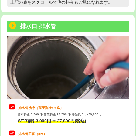
上記の表をスクロールで他の料金もご覧になれます。
高度高圧洗浄換
現地調査
用/3ｍまで)
トーラー作業
16,500円
給水管工事※（塩ビ管（VP・HI）使
+8,800円
用（追加）/3ｍ超え)
排水口 排水管
トーラー機使用/3mまで
33,000円
給水管工事※（ライニング鋼管・銅
44,000円
追加トーラー機使用/3m超え
+3,300円
管・ポリ管・HT管使用/3ｍまで)
カメラ調査
33,000円
給水管工事※（ライニング鋼管・銅
+8,800円
管・ポリ管・HT管使用/3ｍ超え)
桝清掃
8,800円
排水管工事（土の掘削・埋め戻し作
11,000円~
止水・漏水調査・防水処理・清掃・修
11,000円
業）
理・調整・分解・加工など（軽作業）
排水管工事（排水管工事/3ｍまで）
55,000円
止水・漏水調査・防水処理・清掃・修
22,000円
理・調整・分解・加工など（中作業）
排水管工事（追加 排水管工事/3ｍ超
+11,000円
排水管洗浄（高圧洗浄3ｍ迄）
え）
基本料金 3,300円+作業料金 27,500円+部品代 0円=30,800円
止水・漏水調査・防水処理・清掃・修
33,000円
WEB割引3,000円 ➡ 27,800円(税込)
理・調整・分解・加工など（重作業）
マス交換（土の掘削・埋め戻し作業）
11,000円~
排水管工事（8ｍ）
その他部品の脱着
8,800円～
マス交換（深さ50㎝未満）
55,000円