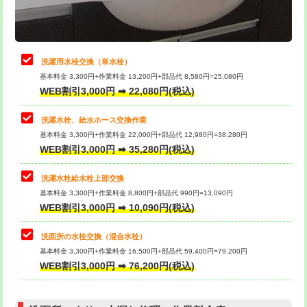
理・調整・分解・加工など（軽作業）
給水管工事※（ライニング鋼管・銅
44,000円
管・ポリ管・HT管使用/3ｍまで)
止水・漏水調査・防水処理・清掃・修
22,000円
理・調整・分解・加工など（中作業）
給水管工事※（ライニング鋼管・銅
+8,800円
洗濯用水栓交換（単水栓）
管・ポリ管・HT管使用/3ｍ超え)
基本料金 3,300円+作業料金 13,200円+部品代 8,580円=25,080円
止水・漏水調査・防水処理・清掃・修
33,000円
WEB割引3,000円 ➡ 22,080円(税込)
理・調整・分解・加工など（重作業）
排水管工事（土の掘削・埋め戻し作
11,000円~
業）
洗濯水栓、給水ホース交換作業
キッチンタンク脱着
16,500円
基本料金 3,300円+作業料金 22,000円+部品代 12,980円=38,280円
排水管工事（排水管工事/3ｍまで）
55,000円
WEB割引3,000円 ➡ 35,280円(税込)
その他部品の脱着
8,800円～
排水管工事（追加 排水管工事/3ｍ超
+11,000円
交換・取付（タンク）
22,000円+材料費
洗濯水栓給水栓上部交換
え）
基本料金 3,300円+作業料金 8,800円+部品代 990円=13,090円
交換・取付(単水栓（壁付・デッキ
13,200円+材料費
WEB割引3,000円 ➡ 10,090円(税込)
マス交換（土の掘削・埋め戻し作業）
11,000円~
式）)
洗面所の水栓交換（混合水栓）
マス交換（深さ50㎝未満）
55,000円
交換・取付(混合水栓（壁付・デッキ
16,500円+材料費
基本料金 3,300円+作業料金 16,500円+部品代 59,400円=79,200円
式・ワンホール）)
WEB割引3,000円 ➡ 76,200円(税込)
マス交換（深さ50㎝以上）
66,000円
交換・取付(排水栓・排水トラップ
22,000円+材料費
コンクリート斫り（厚さ10㎝まで）
27,500円
（P/S/ポップアップ））