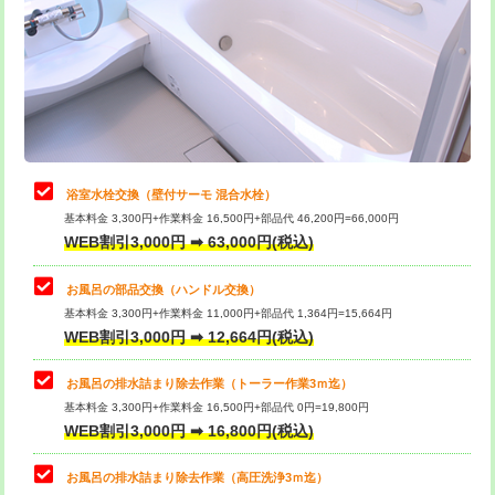
桝清掃
8,800円
止水・漏水調査・防水処理・清掃・修
11,000円
理・調整・分解・加工など（軽作業）
止水・漏水調査・防水処理・清掃・修
22,000円
理・調整・分解・加工など（中作業）
浴室水栓交換（壁付サーモ 混合水栓）
基本料金 3,300円+作業料金 16,500円+部品代 46,200円=66,000円
止水・漏水調査・防水処理・清掃・修
33,000円
WEB割引3,000円 ➡ 63,000円(税込)
理・調整・分解・加工など（重作業）
お風呂の部品交換（ハンドル交換）
トイレタンク脱着
16,500円
基本料金 3,300円+作業料金 11,000円+部品代 1,364円=15,664円
WEB割引3,000円 ➡ 12,664円(税込)
トイレ便器脱着
16,500円
タンクレストイレ脱着
33,000円
お風呂の排水詰まり除去作業（トーラー作業3ｍ迄）
基本料金 3,300円+作業料金 16,500円+部品代 0円=19,800円
小便器トイレ脱着
現地見積
WEB割引3,000円 ➡ 16,800円(税込)
その他部品の脱着
8,800円～
お風呂の排水詰まり除去作業（高圧洗浄3ｍ迄）