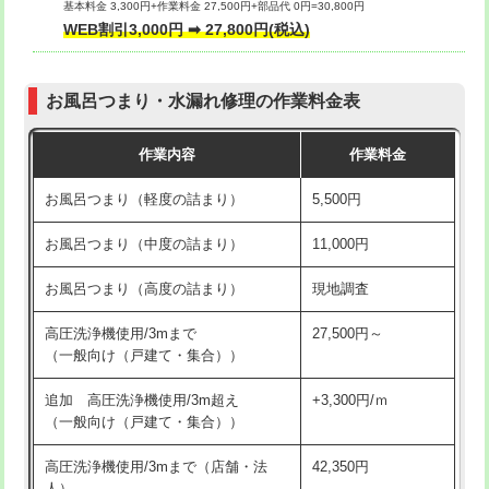
基本料金 3,300円+作業料金 27,500円+部品代 0円=30,800円
交換・取付（タンク）
22,000円+材料費
WEB割引3,000円 ➡ 27,800円(税込)
交換・取付（便器）
22,000円+材料費
お風呂つまり・水漏れ修理の作業料金表
交換・取付（普通便座）
11,000円+材料費
作業内容
作業料金
交換・取付（温水洗浄便座）
16,500円+材料費
お風呂つまり（軽度の詰まり）
5,500円
交換・取付(単水栓（壁付・デッキ
13,200円+材料費
式）)
お風呂つまり（中度の詰まり）
11,000円
交換・取付(混合水栓（壁付・デッキ
16,500円+材料費
お風呂つまり（高度の詰まり）
現地調査
式・ワンホール）)
高圧洗浄機使用/3mまで
27,500円～
交換・取付(排水栓・排水トラップ
22,000円+材料費
（一般向け（戸建て・集合））
（P/S/ポップアップ））
追加 高圧洗浄機使用/3m超え
+3,300円/ｍ
交換・取付（その他部品）
11,000円+材料費
（一般向け（戸建て・集合））
持込商品取付（単水栓）
13,200円
高圧洗浄機使用/3mまで（店舗・法
42,350円
人）