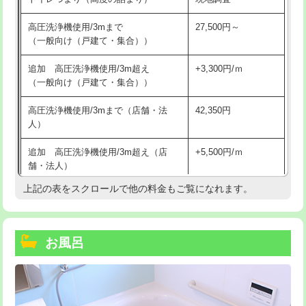
高圧洗浄機使用/3mまで
27,500円～
（一般向け（戸建て・集合））
追加 高圧洗浄機使用/3m超え
+3,300円/ｍ
（一般向け（戸建て・集合））
高圧洗浄機使用/3mまで（店舗・法
42,350円
人）
追加 高圧洗浄機使用/3m超え（店
+5,500円/ｍ
舗・法人）
上記の表をスクロールで他の料金もご覧になれます。
高度高圧洗浄換
現地調査
トーラー作業
16,500円
お風呂
トーラー機使用/3mまで
33,000円
追加トーラー機使用/3m超え
+3,300円
カメラ調査
33,000円