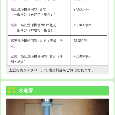
給水管工事※（バンド止め)
3,300円
高圧洗浄機使用/3mまで
27,500円～
（一般向け（戸建て・集合））
給水管工事※（支持金具設置)
5,500円
追加 高圧洗浄機使用/3m超え
+3,300円/ｍ
給水管工事※（保温材使用（バンド止
5,500円
（一般向け（戸建て・集合））
め込み）)
高圧洗浄機使用/3mまで（店舗・法
42,350円
給水管工事※（土の掘削・埋め戻し作
11,000円
人）
業)
追加 高圧洗浄機使用/3m超え（店
+5,500円/ｍ
給水管工事※（塩ビ管（VP・HI）使
33,000円
舗・法人）
用/3ｍまで)
上記の表をスクロールで他の料金もご覧になれます。
高度高圧洗浄換
現地調査
給水管工事※（塩ビ管（VP・HI）使
+8,800円
用（追加）/3ｍ超え)
トーラー作業
16,500円
給水管工事※（ライニング鋼管・銅
44,000円
水道管
トーラー機使用/3mまで
33,000円
管・ポリ管・HT管使用/3ｍまで)
追加トーラー機使用/3m超え
+3,300円
給水管工事※（ライニング鋼管・銅
+8,800円
管・ポリ管・HT管使用/3ｍ超え)
カメラ調査
33,000円