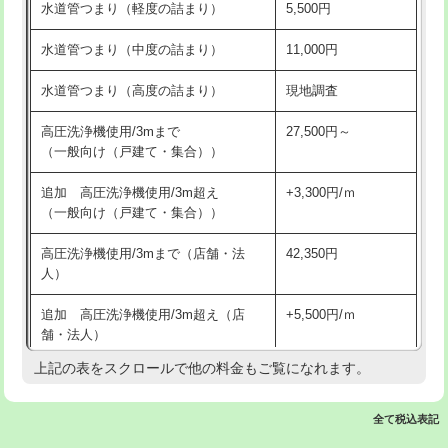
水道管つまり（軽度の詰まり）
5,500円
交換・取付(排水栓・排水トラップ
22,000円+材料費
洗面台設置
38,500円
（P/S/ポップアップ））
水道管つまり（中度の詰まり）
11,000円
化粧台設置
22,000円
交換・取付（その他部品）
11,000円+材料費
水道管つまり（高度の詰まり）
現地調査
追加人工
16,500円
持込商品取付（単水栓）
13,200円
高圧洗浄機使用/3mまで
27,500円～
廃棄・処分
現場見積
（一般向け（戸建て・集合））
持込商品取付（混合水栓）
16,500円
※給水管工事は20mmまでの価格です。
追加 高圧洗浄機使用/3m超え
+3,300円/ｍ
持込商品取付（浄水器・分岐水栓）
16,500円
（一般向け（戸建て・集合））
排水管工事（土の掘削・埋め戻し作
11,000円~
高圧洗浄機使用/3mまで（店舗・法
42,350円
業）
人）
排水管工事（排水管工事/3ｍまで）
55,000円
追加 高圧洗浄機使用/3m超え（店
+5,500円/ｍ
舗・法人）
排水管工事（追加 排水管工事/3ｍ超
+11,000円
え）
上記の表をスクロールで他の料金もご覧になれます。
高度高圧洗浄換
現地調査
マス交換（土の掘削・埋め戻し作業）
11,000円~
トーラー作業
16,500円
全て税込表記
マス交換（深さ50㎝未満）
55,000円