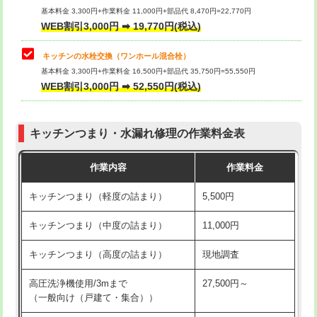
用/3ｍまで)
基本料金 3,300円+作業料金 11,000円+部品代 8,470円=22,770円
止水・漏水調査・防水処理・清掃・修
33,000円
WEB割引3,000円 ➡ 19,770円(税込)
理・調整・分解・加工など（重作業）
給水管工事※（塩ビ管（VP・HI）使
+8,800円
用（追加）/3ｍ超え)
キッチンの水栓交換（ワンホール混合栓）
お風呂タンク脱着
16,500円
基本料金 3,300円+作業料金 16,500円+部品代 35,750円=55,550円
給水管工事※（ライニング鋼管・銅
44,000円
WEB割引3,000円 ➡ 52,550円(税込)
その他部品の脱着
8,800円～
管・ポリ管・HT管使用/3ｍまで)
交換・取付（タンク）
22,000円+材料費
給水管工事※（ライニング鋼管・銅
+8,800円
管・ポリ管・HT管使用/3ｍ超え)
キッチンつまり・水漏れ修理の作業料金表
交換・取付(単水栓（壁付・デッキ
13,200円+材料費
式）)
排水管工事（土の掘削・埋め戻し作
11,000円~
作業内容
作業料金
業）
交換・取付(混合水栓（壁付・デッキ
16,500円+材料費
キッチンつまり（軽度の詰まり）
5,500円
式・ワンホール）)
排水管工事（排水管工事/3ｍまで）
55,000円
キッチンつまり（中度の詰まり）
11,000円
交換・取付(排水栓・排水トラップ
22,000円+材料費
排水管工事（追加 排水管工事/3ｍ超
+11,000円
（P/S/ポップアップ））
え）
キッチンつまり（高度の詰まり）
現地調査
交換・取付（その他部品）
11,000円+材料費
マス交換（土の掘削・埋め戻し作業）
11,000円~
高圧洗浄機使用/3mまで
27,500円～
（一般向け（戸建て・集合））
持込商品取付（単水栓）
13,200円
マス交換（深さ50㎝未満）
55,000円