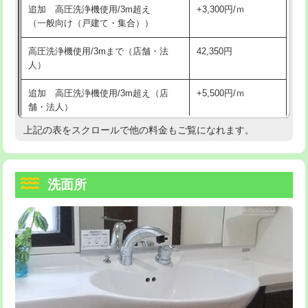
追加 高圧洗浄機使用/3m超え
+3,300円/ｍ
持込商品取付（混合水栓）
16,500円
マス交換（深さ50㎝以上）
66,000円
（一般向け（戸建て・集合））
持込商品取付（浄水器・分岐水栓）
16,500円
コンクリート斫り（厚さ10㎝まで）
27,500円
高圧洗浄機使用/3mまで（店舗・法
42,350円
人）
給水管工事※（ホール加工)
16,500円
コンクリート斫り（厚さ10㎝超え）
38,500円
追加 高圧洗浄機使用/3m超え（店
+5,500円/ｍ
給水管工事※（バンド止め)
3,300円
モルタル補修（厚さ10㎝まで）
27,500円
舗・法人）
給水管工事※（支持金具設置)
5,500円
モルタル補修（厚さ10㎝超え）
38,500円
上記の表をスクロールで他の料金もご覧になれます。
高度高圧洗浄換
現地調査
給水管工事※（保温材使用（バンド止
5,500円
洗面台設置
38,500円
トーラー作業
16,500円
め込み）)
洗面所
追加人工
16,500円
トーラー機使用/3mまで
33,000円
給水管工事※（土の掘削・埋め戻し作
11,000円
業)
廃棄・処分
現場見積
追加トーラー機使用/3m超え
+3,300円
給水管工事※（塩ビ管（VP・HI）使
33,000円
※給水管工事は20mmまでの価格です。
カメラ調査
33,000円
用/3ｍまで)
桝清掃
8,800円
給水管工事※（塩ビ管（VP・HI）使
+8,800円
用（追加）/3ｍ超え)
止水・漏水調査・防水処理・清掃・修
11,000円