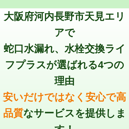
トーラー機使用/3mまで
33,000円
マス交換（深さ50㎝以上）
66,000円
大阪府河内長野市天見エリ
追加トーラー機使用/3m超え
+3,300円
コンクリート斫り（厚さ10㎝まで）
27,500円
カメラ調査
33,000円
アで
コンクリート斫り（厚さ10㎝超え）
38,500円
桝清掃
8,800円
蛇口水漏れ、水栓交換ライ
モルタル補修（厚さ10㎝まで）
27,500円
止水・漏水調査・防水処理・清掃・修
11,000円
理・調整・分解・加工など（軽作業）
モルタル補修（厚さ10㎝超え）
38,500円
フプラスが選ばれる4つの
止水・漏水調査・防水処理・清掃・修
22,000円
追加人工
16,500円
理・調整・分解・加工など（中作業）
理由
廃棄・処分
現場見積
止水・漏水調査・防水処理・清掃・修
33,000円
理・調整・分解・加工など（重作業）
安いだけではなく安心で高
その他部品の脱着
8,800円～
品質
なサービスを提供しま
交換・取付（タンク）
22,000円+材料費
交換・取付(単水栓（壁付・デッキ
13,200円+材料費