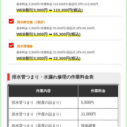
基本料金 3,300円+作業料金 110,000円+部品代 0円=113,300円
WEB割引3,000円 ➡ 110,300円(税込)
交換・取付（タンク）
22,000円+材料費
マス交換（深さ50㎝以上）
66,000円
交換・取付(単水栓（壁付・デッキ
13,200円+材料費
コンクリート斫り（厚さ10㎝まで）
27,500円
排水桝交換（1箇所）
式）)
基本料金 3,300円+作業料金 55,000円+部品代 0円=58,300円
コンクリート斫り（厚さ10㎝超え）
38,500円
WEB割引3,000円 ➡ 55,300円(税込)
交換・取付(混合水栓（壁付・デッキ
16,500円+材料費
式・ワンホール）)
モルタル補修（厚さ10㎝まで）
27,500円
排水管補修
基本料金 3,300円+作業料金 22,000円+部品代 0円=25,300円
交換・取付(排水栓・排水トラップ
22,000円+材料費
モルタル補修（厚さ10㎝超え）
38,500円
WEB割引3,000円 ➡ 22,300円(税込)
（P/S/ポップアップ））
台所シンク・作業台設置
現場見積
交換・取付（その他部品）
11,000円+材料費
排水管つまり・水漏れ修理の作業料金表
追加人工
16,500円
持込商品取付（単水栓）
13,200円
作業内容
作業料金
廃棄・処分
現場見積
持込商品取付（混合水栓）
16,500円
排水管つまり（軽度の詰まり）
5,500円
※給水管工事は20mmまでの価格です。
持込商品取付（浄水器・分岐水栓）
16,500円
排水管つまり（中度の詰まり）
11,000円
給水管工事※（ホール加工)
16,500円
排水管つまり（高度の詰まり）
現地調査